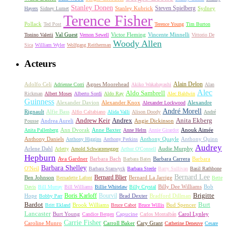
Stanley Donen
Steven Spielberg
Stanley Kubrick
Sydney
Hayers
Sidney Lumet
Terence Fisher
Pollack
Ted Post
Terence Young
Tim Burton
Val Guest
Vincente Minnelli
Tonino Valerii
Vernon Sewell
Victor Fleming
Vittorio De
Woody Allen
Sica
William Wyler
Wolfgang Reitherman
Acteurs
Alain Delon
Adolfo Celi
Agnes Moorehead
Adrienne Corri
Akiko Wakabayashi
Alan
Alec
Aldo Sambrell
Rickman
Albert Moses
Alberto Sordi
Aldo Ray
Alec Baldwin
Guinness
Alexander Davion
Alexander Knox
Alexandre
Alexander Lockwood
André Morell
Rignault
Alfie Bass
Alfio Caltabiano
Alida Valli
Alison Doody
André
Andrew Keir
Andrex
Anita Ekberg
Andrea Aureli
Angie Dickinson
Pousse
Ann Dvorak
Anne Baxter
Anouk Aimée
Anita Pallenberg
Anne Helm
Annie Girardot
Anthony Daniels
Anthony Quayle
Anthony Quinn
Anthony Higgins
Anthony Perkins
Audrey
Arlene Dahl
Audie Murphy
Arletty
Arnold Schwarzenegger
Arthur O'Connell
Hepburn
Ava Gardner
Barbara Bach
Barbara Carrera
Barbara
Barbara Bates
Barbara Shelley
O'Neil
Barbara Stanwyck
Barbara Steele
Barry Sullivan
Basil Rathbone
Bernard Lee
Bernard Blier
Ben Johnson
Bernard La Jarrige
Bernadette Lafont
Bette
Billy Dee Williams
Bob
Davis
Bill Murray
Bill Williams
Billie Whitelaw
Billy Crystal
Boris Karloff
Bourvil
Brigitte
Hope
Brad Dexter
Bradford Dillman
Bobby Parr
Bardot
Burt
Brook Williams
Bud Spencer
Britt Ekland
Bruce Cabot
Bruce Willis
Lancaster
Burt Young
Capucine
Carol Lynley
Candice Bergen
Carlos Montalbán
Carrie Fisher
Caroline Munro
Carroll Baker
Cary Grant
Catherine Deneuve
Cesare