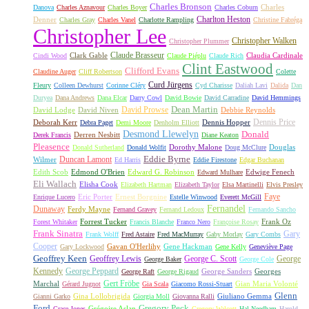
Charles Bronson
Charles
Danova
Charles Aznavour
Charles Boyer
Charles Coburn
Charlton Heston
Denner
Charles Gray
Charles Vanel
Charlotte Rampling
Christine Fabréga
Christopher Lee
Christopher Walken
Christopher Plummer
Claude Brasseur
Clark Gable
Claudia Cardinale
Cindi Wood
Claude Piéplu
Claude Rich
Clint Eastwood
Clifford Evans
Claudine Auger
Cliff Robertson
Colette
Curd Jürgens
Fleury
Colleen Dewhurst
Corinne Cléry
Cyd Charisse
Daliah Lavi
Dalida
Dan
Duryea
Dana Andrews
Dana Elcar
Darry Cowl
David Bowie
David Carradine
David Hemmings
David Prowse
Dean Martin
David Lodge
David Niven
Debbie Reynolds
Dennis Price
Deborah Kerr
Dennis Hopper
Debra Paget
Demi Moore
Denholm Elliott
Desmond Llewelyn
Donald
Derren Nesbitt
Derek Francis
Diane Keaton
Pleasence
Dorothy Malone
Douglas
Donald Sutherland
Donald Wolfit
Doug McClure
Duncan Lamont
Eddie Byrne
Wilmer
Ed Harris
Eddie Firestone
Edgar Buchanan
Edith Scob
Edmond O'Brien
Edward G. Robinson
Edwige Fenech
Edward Mulhare
Eli Wallach
Elisha Cook
Elizabeth Hartman
Elizabeth Taylor
Elsa Martinelli
Elvis Presley
Faye
Eric Porter
Ernest Borgnine
Enrique Lucero
Estelle Winwood
Everett McGill
Fernandel
Dunaway
Ferdy Mayne
Fernand Gravey
Fernand Ledoux
Fernando Sancho
Forrest Tucker
Frank Oz
Forest Whitaker
Francis Blanche
Franco Nero
Françoise Rosay
Frank Sinatra
Gary
Frank Wolff
Fred Astaire
Fred MacMurray
Gaby Morlay
Gary Combs
Cooper
Gavan O'Herlihy
Gene Hackman
Gary Lockwood
Gene Kelly
Geneviève Page
Geoffrey Keen
Geoffrey Lewis
George C. Scott
George
George Baker
George Cole
Kennedy
George Peppard
George Sanders
Georges
George Raft
George Rigaud
Gert Fröbe
Marchal
Gian Maria Volonté
Gérard Jugnot
Gia Scala
Giacomo Rossi-Stuart
Glenn
Gina Lollobrigida
Giuliano Gemma
Gianni Garko
Giorgia Moll
Giovanna Ralli
Gregory Peck
Ford
Grégoire Aslan
Grace Jones
Gregory Walcott
Hal Needham
Harold