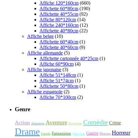
Affiche 120*160cm
(660)
Affichette 60*80cm
(190)
Affichette 40*55cm
(92)
Affiche 80*120cm
(14)
Affiche 240*160cm
(12)
Affichette 40*80cm
(22)
Affiche belge
(10)
Affichette 60*40cm
(1)
Affichette 40*60cm
(9)
Affiche allemande
(5)
Affichette cartonnée 40*25cm
(1)
Affiche 60*90cm
(4)
Affiche japonaise
(3)
Affiche 51*148cm
(1)
Affiche 51*74cm
(1)
Affichette 50*80cm
(1)
Affiche espagnole
(2)
Affiche 70*100cm
(2)
Genre
Comédie
Aventure
Action
Crime
Animation
Biographie
Drame
Horreur
Fantastique
Guerre
Histoire
Famille
Film-Noir