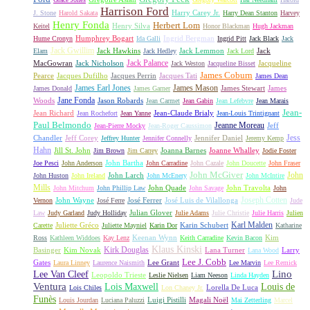
Harrison Ford
Harry Carey Jr.
J. Stone
Harold Sakata
Harry Dean Stanton
Harvey
Henry Fonda
Herbert Lom
Henry Silva
Keitel
Honor Blackman
Hugh Jackman
Humphrey Bogart
Ingrid Bergman
Hume Cronyn
Ida Galli
Ingrid Pitt
Jack Black
Jack
Jack Gwillim
Jack Hawkins
Jack Lemmon
Jack
Elam
Jack Hedley
Jack Lord
Jack Palance
MacGowran
Jack Nicholson
Jacqueline
Jack Weston
Jacqueline Bisset
James Coburn
Pearce
Jacques Dufilho
Jacques Perrin
Jacques Tati
James Dean
James Earl Jones
James Mason
James Stewart
James
James Donald
James Garner
Jane Fonda
Woods
Jason Robards
Jean Carmet
Jean Gabin
Jean Lefebvre
Jean Marais
Jean-
Jean Richard
Jean-Claude Brialy
Jean Rochefort
Jean Yanne
Jean-Louis Trintignant
Paul Belmondo
Jeanne Moreau
Jeff
Jean-Pierre Mocky
Jean-Roger Caussimon
Jess
Chandler
Jeff Corey
Jennifer Daniel
Jeffrey Hunter
Jennifer Connelly
Jeremy Kemp
Hahn
Jill St. John
Joanna Barnes
Joanne Whalley
Jim Brown
Jim Carrey
Jodie Foster
John Bartha
Joe Pesci
John Anderson
John Carradine
John Cazale
John Doucette
John Fraser
John McGiver
John
John Larch
John Huston
John Ireland
John McEnery
John McIntire
Mills
John Quade
John Travolta
John Mitchum
John Phillip Law
John Savage
John
Joseph Cotten
John Wayne
José Ferrer
José Luis de Vilallonga
Vernon
José Ferre
Jude
Julian Glover
Law
Judy Garland
Judy Holliday
Julie Adams
Julie Christie
Julie Harris
Julien
Karl Malden
Juliette Gréco
Karin Schubert
Carette
Juliette Mayniel
Karin Dor
Katharine
Keenan Wynn
Kim
Ross
Kathleen Widdoes
Kay Lenz
Keith Carradine
Kevin Bacon
Klaus Kinski
Kirk Douglas
Basinger
Kim Novak
Lana Turner
Larry
Lana Wood
Lee J. Cobb
Gates
Lee Grant
Laura Linney
Laurence Naismith
Lee Marvin
Lee Remick
Lino
Lee Van Cleef
Leopoldo Trieste
Leslie Nielsen
Liam Neeson
Linda Hayden
Ventura
Lois Maxwell
Louis de
Lorella De Luca
Lois Chiles
Lon Chaney Jr.
Funès
Luigi Pistilli
Magali Noël
Louis Jourdan
Luciana Paluzzi
Mai Zetterling
Marcel