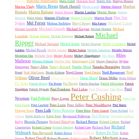
Marcello Mastroianni
Marceau
Maria Schell
Marianne Koch
Marilù Tolo
Marilyn Monroe
Mario Brega
Mark Hamill
Marlon
Marina Vlady
Marla Landi
Marlene Dietrich
Martin Balsam
Brando
Martin Landau
Martin Sheen
Martin Benson
Martine
Max Von
Beswick
Maud Adams
Maureen O'Sullivan
Maurice Chevalier
Maurice Risch
Mel Ferrer
Sydow
Michael Caine
Melissa Stribling
Meryl Streep
Mia Farrow
Michael Gough
Michael Gwynn
Michael
Michael Goodliffe
Michael Hordern
Michael
Lonsdale
Michael Madsen
Michael Redgrave
Michael Rennie
Ripper
Michael Sarrazin
Michel Ardan
Michel Bouquet
Michel Constantin
Michel
Michel Piccoli
Galabru
Michel Serrault
Michel Simon
Michele Gammino
Michèle Mercier
Miles
Micheline Dax
Michelle Yeoh
Mickey Rourke
Mickey Shaughnessy
Mie Hama
Malleson
Mimmo Palmara
Mireille Darc
Montgomery Clift
Murray Hamilton
Mylène
Nancy Allen
Nancy Kovack
Natalie Wood
Natasha Henstridge
Demongeot
Neville
Noel
Nigel Green
Noël Roquevert
Brand
Niall MacGinnis
Nicole Kidman
Nigel Patrick
Oliver Reed
Willman
Olivia de Havilland
Omar Sharif
Orson Welles
Owen Wilson
P.J. Soles
Pat Hingle
Pamela Brown
Pat Boone
Patrick Bauchau
Patrick McGoohan
Patrick
Paul
Paul Frankeur
Paul Lukas
Paul Meurisse
Troughton
Patrick Wymark
Paul Muni
Peter Cushing
Newman
Paul Préboist
Perry Lopez
Peter Falk
Peter Lorre
Peter Sellers
Peter Woodthorpe
Peter Fonda
Peter Lawford
Phil Harris
Piero Lulli
Pierre Brasseur
Philippe Noiret
Pierre Brice
Pierre Grasset
Pierre Richard
Raf
Red Buttons
Raymond Pellegrin
Vallone
Ralph Baldwyn
Ralph Bates
Reginald Gardiner
Rhonda Fleming
Richard Bakalyan
Richard Burton
Rellys
Richard Carlson
Richard
Richard
Richard Kiel
Chamberlain
Richard Crenna
Richard Denning
Richard Gere
Widmark
Robert Dalban
Robert De Niro
Rita Hayworth
Robert Brown
Robert
Robert Mitchum
Robert Duvall
Robert Hossein
Donner
Robert Loggia
Robert