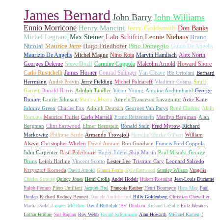
James Bernard
John Barry
John Williams
Ennio Morricone
Henry Mancini
Jerry Goldsmith
Don Banks
Michel Legrand
Max Steiner
Lalo Schifrin
Lennie Niehaus
Bruno
Nicolai
Maurice Jarre
Hugo Friedhofer
Pino Donaggio
Guido De Angelis
Maurizio De Angelis
Michel Magne
Nino Rota
Marvin Hamlisch
Alex North
Georges Delerue
Steve Dorff
Carmine Coppola
Malcolm Arnold
Howard Shore
Carlo Rustichelli
James Horner
Conrad Salinger
Van Cleave
Riz Ortolani
Bernard
Herrmann
André Previn
Jerry Fielding
Michel Polnareff
Vladimir Cosma
Snuff
Garrett
Donald Harris
Adolph Tandler
Victor Young
Antoine Archimbaud
George
Duning
Laurie Johnson
Stanley Myers
Angelo Francesco Lavagnino
Artie Kane
Johnny Green
Charles Fox
Adolph Deutsch
Georges Van Parys
René Cloërec
Alain
Romans
Maurice Thiriet
Carlo Martelli
Franz Reizenstein
Marilyn Bergman
Alan
Bergman
Clint Eastwood
Elmer Bernstein
Ronald Stein
Fred Myrow
Richard
Markowitz
Philippe Sarde
Armando Trovajoli
Herschel Burke Gilbert
William
Alwyn
Christopher Whelen
David Amram
Ron Goodwin
Francis Ford Coppola
John Carpenter
Basil Poledouris
Roger Edens
Skip Martin
Paul Misraki
George
Bruns
Leigh Harline
Vincent Scotto
Lester Lee
Tristram Cary
Leonard Salzedo
Krzysztof Komeda
David Arnold
Gianni Ferrio
Kyle Eastwood
Stanley Wilson
Vangelis
Charles Strouse
Quincy Jones
Henri Crolla
André Hodeir
Hubert Rostaing
Jean-Louis Ducarme
Ralph Ferraro
Piero Umiliani
Jacques Brel
François Rauber
Henri Bourtayre
Hans May
Paul
Dunlap
Richard Rodney Bennett
Daniele Amfitheatrof
Billy Goldenberg
Christian Chevallier
Martial Solal
Jacques Métehen
David Buttolph
'By' Dunham
Richard LaSalle
Fritz Wenneis
Lothar Brühne
Sol Kaplan
Roy Webb
Gerard Schurmann
Alan Howarth
Michael Kamen
f