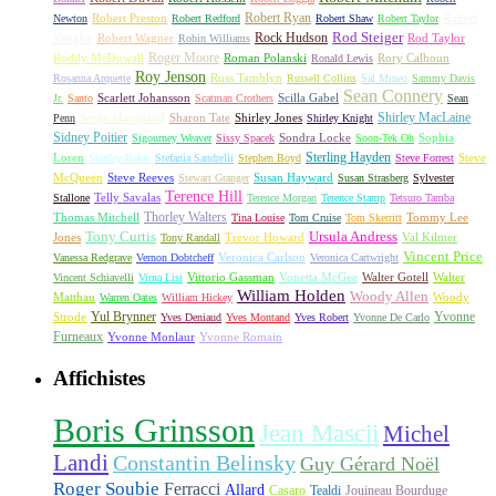
Robert Ryan
Robert Preston
Robert
Newton
Robert Redford
Robert Shaw
Robert Taylor
Rock Hudson
Rod Steiger
Vaughn
Robert Wagner
Rod Taylor
Robin Williams
Roger Moore
Roddy McDowall
Roman Polanski
Rory Calhoun
Ronald Lewis
Roy Jenson
Russ Tamblyn
Rosanna Arquette
Russell Collins
Sal Mineo
Sammy Davis
Sean Connery
Scarlett Johansson
Scilla Gabel
Jr.
Santo
Scatman Crothers
Sean
Shirley MacLaine
Serge Marquand
Sharon Tate
Shirley Jones
Penn
Shirley Knight
Sidney Poitier
Sondra Locke
Sophia
Sigourney Weaver
Sissy Spacek
Soon-Tek Oh
Sterling Hayden
Loren
Steve
Stanley Baker
Stefania Sandrelli
Stephen Boyd
Steve Forrest
McQueen
Steve Reeves
Susan Hayward
Stewart Granger
Susan Strasberg
Sylvester
Terence Hill
Telly Savalas
Stallone
Terence Morgan
Terence Stamp
Tetsuro Tamba
Thorley Walters
Thomas Mitchell
Tommy Lee
Tina Louise
Tom Cruise
Tom Skerritt
Tony Curtis
Ursula Andress
Jones
Trevor Howard
Val Kilmer
Tony Randall
Vincent Price
Veronica Carlson
Vanessa Redgrave
Vernon Dobtcheff
Veronica Cartwright
Vittorio Gassman
Vonetta McGee
Walter Gotell
Walter
Vincent Schiavelli
Virna Lisi
William Holden
Woody Allen
Matthau
Woody
Warren Oates
William Hickey
Yul Brynner
Yvonne
Strode
Yves Deniaud
Yves Montand
Yves Robert
Yvonne De Carlo
Furneaux
Yvonne Monlaur
Yvonne Romain
Affichistes
Boris Grinsson
Jean Mascii
Michel
Landi
Constantin Belinsky
Guy Gérard Noël
Roger Soubie
Ferracci
Allard
Casaro
Tealdi
Jouineau Bourduge