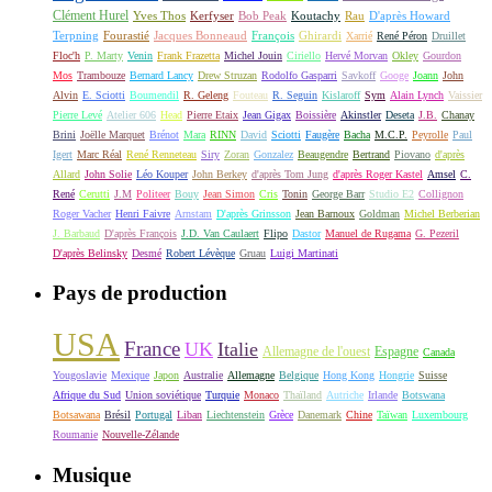
Clément Hurel
Yves Thos
Kerfyser
Bob Peak
Koutachy
Rau
D'après Howard
Terpning
Fourastié
Jacques Bonneaud
François
Ghirardi
Xarrié
René Péron
Druillet
Floc'h
P. Marty
Venin
Frank Frazetta
Michel Jouin
Ciriello
Hervé Morvan
Okley
Gourdon
Mos
Trambouze
Bernard Lancy
Drew Struzan
Rodolfo Gasparri
Savkoff
Googe
Joann
John
Alvin
E. Sciotti
Boumendil
R. Geleng
Fouteau
R. Seguin
Kislaroff
Sym
Alain Lynch
Vaissier
Pierre Levé
Atelier 606
Head
Pierre Etaix
Jean Gigax
Boissière
Akinstler
Deseta
J.B.
Chanay
Brini
Joëlle Marquet
Brénot
Mara
RINN
David
Sciotti
Faugère
Bacha
M.C.P.
Peyrolle
Paul
Igert
Marc Réal
René Renneteau
Siry
Zoran
Gonzalez
Beaugendre
Bertrand
Piovano
d'après
Allard
John Solie
Léo Kouper
John Berkey
d'après Tom Jung
d'après Roger Kastel
Amsel
C.
René
Cerutti
J.M
Politeer
Bouy
Jean Simon
Cris
Tonin
George Barr
Studio E2
Collignon
Roger Vacher
Henri Faivre
Arnstam
D'après Grinsson
Jean Barnoux
Goldman
Michel Berberian
J. Barbaud
D'après François
J.D. Van Caulaert
Flipo
Dastor
Manuel de Rugama
G. Pezeril
D'après Belinsky
Desmé
Robert Lévèque
Gruau
Luigi Martinati
Pays de production
USA
France
UK
Italie
Allemagne de l'ouest
Espagne
Canada
Yougoslavie
Mexique
Japon
Australie
Allemagne
Belgique
Hong Kong
Hongrie
Suisse
Afrique du Sud
Union soviétique
Turquie
Monaco
Thaïland
Autriche
Irlande
Botswana
Botsawana
Brésil
Portugal
Liban
Liechtenstein
Grèce
Danemark
Chine
Taïwan
Luxembourg
Roumanie
Nouvelle-Zélande
Musique