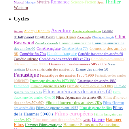
Thriller
Romance
Science-Fiction
Mystère
Musical
Musique
Sport
Western
Cycles
Aventure
Audrey Hepburn
Beauté
Aventures désertiques
Action
Clint
d'Hollywood
Brigitte Bardot
Capes et épées
Catastrophe
Classiques français
Eastwood
Comédie américaine
Comédie américaine
Comédie allemande
Comédie des années
des années 60
Comédie anglaise
Comédie début 70's
50
Comédie française
Comédie fin 70's
Comédie française des années 60
Comédie italienne
Comédies des années 60's et 70's
Comédies des années
80s aux années 2000s
Dessins animés des années 50's à 80's
Drame
Drame américain des années 50
Drame des années 50
américain
Fantastique
Fantastique des années 1950/1960
Fantastique des années
1960/1970
Fantastique des années 1970/1980
Fantastique des années 1980
Fernandel
Film de guerre des 60's
Film de guerre des 70's et 80's
Film de
Films américains des années 60
guerre fin des 60's
Films
d'aventure des années 40 et 50
Films d'épouvante des années 60s
Films d'horreur
Films d'horreur des années 70's
des années 50's 60's
Films d'horreur
Films
des années 80's
Films de guerre avant 1957
Films de guerre fin 50's
Films européens
de la Hammer 50/60's
Films français des
Guerre
Hammer
années 40's
Films musicaux des années 50's
Giallo
Films
Hammer Films non Fantastique
Hammer Films exotique