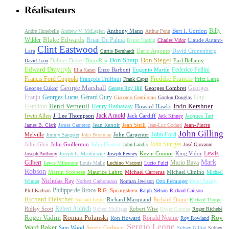
Réalisateurs
Billy
Anthony Mann
André Hunebelle
Andrew V. McLaglen
Arthur Penn
Bert I. Gordon
Wilder
Blake Edwards
Brian De Palma
Claude Autant-
Byron Haskin
Charles Vidor
Clint Eastwood
Lara
David Cronenberg
Curtis Bernhardt
Dario Argento
Don Sharp
Don Siegel
David Lean
Delmer Daves
Dino Risi
Earl Bellamy
Edward Dmytryk
Federico Fellini
Elia Kazan
Enzo Barboni
Eugenio Martín
Freddie Francis
Francis Ford Coppola
François Truffaut
Fritz Lang
Frank Capra
George Marshall
George Cukor
Georges
George Roy Hill
Georges Combret
Franju
Georges Lucas
Gérard Oury
Guy
Giacomo Gentilomo
Gordon Douglas
Irvin Kershner
Henri Verneuil
Henry Hathaway
Hamilton
Howard Hawks
Jack Arnold
Jacques Tati
Irwin Allen
J. Lee Thompson
Jack Cardiff
Jack Kinney
James B. Clark
James Cameron
Jean Renoir
Jean Stelli
Jean-Luc Godard
Jean-Pierre
John Gilling
John Carpenter
John Ford
Melville
Jimmy Sangster
John Boorman
John Sturges
John Huston
John Glen
John Guillermin
John Landis
José Giovanni
Lewis
King Vidor
Joseph Anthony
Joseph L. Mankiewicz
Joseph Pevney
Kevin Connor
Mark
Gilbert
Mario Bava
Lewis Milestone
Louis Malle
Luchino Visconti
Lucio Fulci
Robson
Michael Carreras
Michael Cimino
Martin Scorsese
Maurice Labro
Michael
Nicholas Ray
Winner
Norbert Carbonnaux
Norman Jewison
Otto Preminger
Peter Sasdy
Philippe de Broca
Phil Karlson
R.G. Springsteen
Ralph Nelson
Richard Carlson
Richard Fleischer
Richard Quine
Richard Lester
Richard Marquand
Richard Thorpe
Ridley Scott
Robert Aldrich
Robert Mulligan
Robert Wise
Roger Corman
Roger Richebé
Roger Vadim
Roman Polanski
Roy
Ron Howard
Ronald Neame
Roy Rowland
Sergio Leone
Ward Baker
Sam Wood
Sergio Corbucci
Sidney Gilliat
Sidney