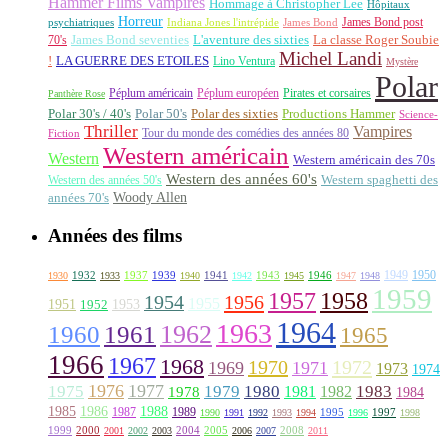
Hammer Films Vampires
Hommage à Christopher Lee
Hôpitaux
Horreur
James Bond post
Indiana Jones l'intrépide
psychiatriques
James Bond
La classe Roger Soubie
70's
James Bond seventies
L'aventure des sixties
Michel Landi
!
LA GUERRE DES ETOILES
Lino Ventura
Mystère
Polar
Péplum américain
Péplum européen
Pirates et corsaires
Panthère Rose
Polar 30's / 40's
Polar 50's
Polar des sixties
Productions Hammer
Science-
Thriller
Vampires
Tour du monde des comédies des années 80
Fiction
Western américain
Western
Western américain des 70s
Western des années 60's
Western des années 50's
Western spaghetti des
Woody Allen
années 70's
Années des films
1949
1950
1932
1937
1939
1941
1943
1946
1930
1933
1940
1942
1945
1947
1948
1959
1957
1958
1956
1954
1955
1951
1952
1953
1964
1963
1962
1960
1961
1965
1966
1967
1968
1970
1972
1969
1971
1973
1974
1976
1977
1975
1979
1980
1981
1983
1978
1982
1984
1985
1986
1988
1987
1989
1995
1997
1990
1991
1992
1993
1994
1996
1998
1999
2000
2004
2005
2008
2001
2002
2003
2006
2007
2011