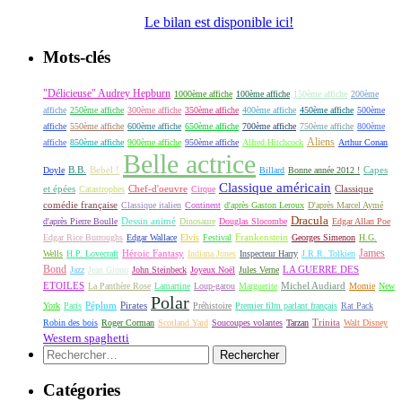
Le bilan est disponible ici!
Mots-clés
"Délicieuse" Audrey Hepburn
1000ème affiche
100ème affiche
150ème affiche
200ème
affiche
250ème affiche
300ème affiche
350ème affiche
400ème affiche
450ème affiche
500ème
affiche
550ème affiche
600ème affiche
650ème affiche
700ème affiche
750ème affiche
800ème
Aliens
affiche
850ème affiche
900ème affiche
950ème affiche
Alfred Hitchcock
Arthur Conan
Belle actrice
B.B.
Bebel !
Capes
Doyle
Billard
Bonne année 2012 !
Classique américain
et épées
Classique
Catastrophes
Chef-d'oeuvre
Cirque
comédie française
Classique italien
Continent
d'après Gaston Leroux
D'après Marcel Aymé
Dracula
Dessin animé
d'après Pierre Boulle
Dinosaure
Douglas Slocombe
Edgar Allan Poe
Frankenstein
Edgar Rice Burroughs
Edgar Wallace
Elvis
Festival
Georges Simenon
H.G.
James
Héroic Fantasy
Wells
H.P. Lovecraft
Indiana Jones
Inspecteur Harry
J.R.R. Tolkien
Bond
LA GUERRE DES
Jazz
Jean Giono
John Steinbeck
Joyeux Noël
Jules Verne
ETOILES
Michel Audiard
La Panthère Rose
Lamartine
Loup-garou
Marguerite
Momie
New
Polar
Péplum
Pirates
York
Paris
Préhistoire
Premier film parlant français
Rat Pack
Robin des bois
Roger Corman
Scotland Yard
Soucoupes volantes
Tarzan
Trinita
Walt Disney
Western spaghetti
Rechercher :
Catégories