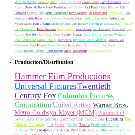
Massimo Morante
Fabio Pignatelli
Claudio Simonetti
David Gibson
Harry Manfredini
Dario
Argento
Robert de Nesle
Steve Boeddeker
John Cacavas
Paul Ferris
Martin Böttcher
Keith
Papworth
Georges Auric
Mario Nascimbene
David Munrow
Ian Underwood
Trevor Jones
Remi
Gassmann
Artie Butler
Franz Waxman
Bronislau Kaper
Friedrich Hollaender
Walter Scharf
Nelson Riddle
Hans J. Salter
Lionel Newman
Luis Bacalov
François de Roubaix
Paul J. Smith
Harry Connick Jr.
David Newman
George Fenton
John Ottman
Paul Haslinger
Rolfe Kent
Hans
Zimmer
Peter Best
Raymond Lefevre
Geoffrey Burgon
Claude Bolling
Laurence Rosenthal
Jesús García Leoz
Joseph J. Lilley
Tony Aubin
Raymond Gallois-Montbrun
Marceau Van
Hoorebecke
Henri Forterre
Herbert Stothart
Irving Gertz
Herman Stein
Jean Marion
Louis
Beydts
Richard Rodgers
Albert Raisner
Mikis Theodorakis
Bruce Montgomery
Production/Distribution
Hammer Film Productions
Universal Pictures
Twentieth
Century Fox
Columbia Pictures
Corporation
United Artists
Warner Bros.
Metro-Goldwyn-Mayer (MGM)
Paramount
Seven Arts Productions
Gaumont
Eon Productions
Lucasfilm
The
Malpaso Company
Lux
Danjaq
Cocinor
Titanus
Produzioni Europee
Associati (PEA)
Malpaso Productions
RKO Radio Pictures
Allied Artists Pictures