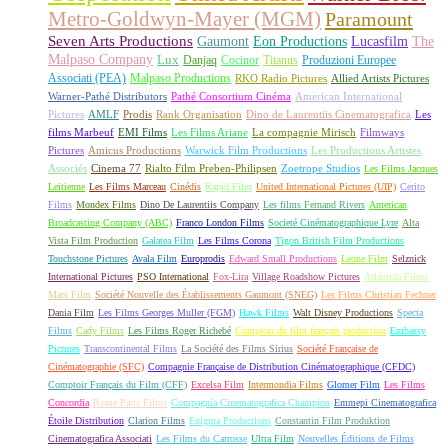
Metro-Goldwyn-Mayer (MGM)
Paramount
Seven Arts Productions
Gaumont
Eon Productions
Lucasfilm
The
Malpaso Company
Lux
Danjaq
Cocinor
Titanus
Produzioni Europee
Associati (PEA)
Malpaso Productions
RKO Radio Pictures
Allied Artists Pictures
Warner-Pathé Distributors
Pathé Consortium Cinéma
American International
Pictures
AMLF
Prodis
Rank Organisation
Dino de Laurentiis Cinematografica
Les
films Marbeuf
EMI Films
Les Films Ariane
La compagnie Mirisch
Filmways
Pictures
Amicus Productions
Warwick Film Productions
Les Productions Artistes
Associés
Cinema 77
Rialto Film Preben-Philipsen
Zoetrope Studios
Les Films Jacques
Leitienne
Les Films Marceau
Cinédis
Rapid Film
United International Pictures (UIP)
Cerito
Films
Mondex Films
Dino De Laurentiis Company
Les films Fernand Rivers
American
Broadcasting Company (ABC)
Franco London Films
Societé Cinématographique Lyre
Alta
Vista Film Production
Galatea Film
Les Films Corona
Tigon British Film Productions
Touchstone Pictures
Avala Film
Europrodis
Edward Small Productions
Leone Film
Selznick
International Pictures
PSO International
Fox-Lira
Village Roadshow Pictures
Atlántida Films
Mars Film
Société Nouvelle des Établissements Gaumont (SNEG)
Les Films Christian Fechner
Dania Film
Les Films Georges Muller (FGM)
Hawk Films
Walt Disney Productions
Specta
Films
Cady Films
Les Films Roger Richebé
Comptoir du film français production
Embassy
Pictures
Transcontinental Films
La Société des Films Sirius
Société Française de
Cinématographie (SFC)
Compagnie Française de Distribution Cinématographique (CFDC)
Comptoir Français du Film (CFF)
Excelsa Film
Intermondia Films
Glomer Film
Les Films
Concordia
Rome Paris Films
Compagnia Cinematografica Champion
Emmepi Cinematografica
Étoile Distribution
Clarion Films
Enigma Productions
Constantin Film Produktion
Cinematografica Associati
Les Films du Carrosse
Ultra Film
Nouvelles Éditions de Films