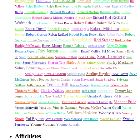
Piero Lulli
Pierre Brasseur
Philippe Noiret
Pierre Brice
Pierre Grasset
Pierre Richard
Raf
Red Buttons
Raymond Pellegrin
Vallone
Ralph Baldwyn
Ralph Bates
Reginald Gardiner
Rhonda Fleming
Richard Bakalyan
Richard Burton
Rellys
Richard Carlson
Richard
Richard
Richard Kiel
Chamberlain
Richard Crenna
Richard Denning
Richard Gere
Widmark
Robert Dalban
Robert De Niro
Rita Hayworth
Robert Brown
Robert
Robert Mitchum
Robert Duvall
Robert Hossein
Donner
Robert Loggia
Robert
Robert Ryan
Robert Preston
Robert
Newton
Robert Redford
Robert Shaw
Robert Taylor
Rock Hudson
Rod Steiger
Vaughn
Robert Wagner
Rod Taylor
Robin Williams
Roger Moore
Roddy McDowall
Roman Polanski
Rory Calhoun
Ronald Lewis
Roy Jenson
Russ Tamblyn
Rosanna Arquette
Russell Collins
Sal Mineo
Sammy Davis
Sean Connery
Scarlett Johansson
Scilla Gabel
Jr.
Santo
Scatman Crothers
Sean
Shirley MacLaine
Serge Marquand
Sharon Tate
Shirley Jones
Penn
Shirley Knight
Sidney Poitier
Sondra Locke
Sophia
Sigourney Weaver
Sissy Spacek
Soon-Tek Oh
Sterling Hayden
Loren
Steve
Stanley Baker
Stefania Sandrelli
Stephen Boyd
Steve Forrest
McQueen
Steve Reeves
Susan Hayward
Stewart Granger
Susan Strasberg
Sylvester
Terence Hill
Telly Savalas
Stallone
Terence Morgan
Terence Stamp
Tetsuro Tamba
Thorley Walters
Thomas Mitchell
Tommy Lee
Tina Louise
Tom Cruise
Tom Skerritt
Tony Curtis
Ursula Andress
Jones
Trevor Howard
Val Kilmer
Tony Randall
Vincent Price
Veronica Carlson
Vanessa Redgrave
Vernon Dobtcheff
Veronica Cartwright
Vittorio Gassman
Vonetta McGee
Walter Gotell
Walter
Vincent Schiavelli
Virna Lisi
William Holden
Woody Allen
Matthau
Woody
Warren Oates
William Hickey
Yul Brynner
Yvonne
Strode
Yves Deniaud
Yves Montand
Yves Robert
Yvonne De Carlo
Furneaux
Yvonne Monlaur
Yvonne Romain
Affichistes