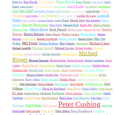
Klaus Kinski
Kirk Douglas
Basinger
Kim Novak
Lana Turner
Larry
Lana Wood
Lee J. Cobb
Gates
Lee Grant
Laura Linney
Laurence Naismith
Lee Marvin
Lee Remick
Lino
Lee Van Cleef
Leopoldo Trieste
Leslie Nielsen
Liam Neeson
Linda Hayden
Ventura
Lois Maxwell
Louis de
Lorella De Luca
Lois Chiles
Lon Chaney Jr.
Funès
Luigi Pistilli
Magali Noël
Louis Jourdan
Luciana Paluzzi
Mai Zetterling
Marcel
Marcello Mastroianni
Marceau
Maria Schell
Marianne Koch
Marilù Tolo
Marilyn Monroe
Mario Brega
Mark Hamill
Marlon
Marina Vlady
Marla Landi
Marlene Dietrich
Martin Balsam
Brando
Martin Landau
Martin Sheen
Martin Benson
Martine
Max Von
Beswick
Maud Adams
Maureen O'Sullivan
Maurice Chevalier
Maurice Risch
Mel Ferrer
Sydow
Michael Caine
Melissa Stribling
Meryl Streep
Mia Farrow
Michael Gough
Michael Gwynn
Michael
Michael Goodliffe
Michael Hordern
Michael
Lonsdale
Michael Madsen
Michael Redgrave
Michael Rennie
Ripper
Michael Sarrazin
Michel Ardan
Michel Bouquet
Michel Constantin
Michel
Michel Piccoli
Galabru
Michel Serrault
Michel Simon
Michele Gammino
Michèle Mercier
Miles
Micheline Dax
Michelle Yeoh
Mickey Rourke
Mickey Shaughnessy
Mie Hama
Malleson
Mimmo Palmara
Mireille Darc
Montgomery Clift
Murray Hamilton
Mylène
Nancy Allen
Nancy Kovack
Natalie Wood
Natasha Henstridge
Demongeot
Neville
Noel
Nigel Green
Noël Roquevert
Brand
Niall MacGinnis
Nicole Kidman
Nigel Patrick
Oliver Reed
Willman
Olivia de Havilland
Omar Sharif
Orson Welles
Owen Wilson
P.J. Soles
Pat Hingle
Pamela Brown
Pat Boone
Patrick Bauchau
Patrick McGoohan
Patrick
Paul
Paul Frankeur
Paul Lukas
Paul Meurisse
Troughton
Patrick Wymark
Paul Muni
Peter Cushing
Newman
Paul Préboist
Perry Lopez
Peter Falk
Peter Lorre
Peter Sellers
Peter Woodthorpe
Peter Fonda
Peter Lawford
Phil Harris