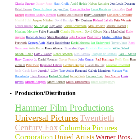
Charles Strouse
Quincy Jones
Henri Crolla
André Hodeir
Hubert Rostaing
Jean-Louis Ducarme
Ralph Ferraro
Piero Umiliani
Jacques Brel
François Rauber
Henri Bourtayre
Hans May
Paul
Dunlap
Richard Rodney Bennett
Daniele Amfitheatrof
Billy Goldenberg
Christian Chevallier
Martial Solal
Jacques Métehen
David Buttolph
'By' Dunham
Richard LaSalle
Fritz Wenneis
Lothar Brühne
Sol Kaplan
Roy Webb
Gerard Schurmann
Alan Howarth
Michael Kamen
f
Massimo Morante
Fabio Pignatelli
Claudio Simonetti
David Gibson
Harry Manfredini
Dario
Argento
Robert de Nesle
Steve Boeddeker
John Cacavas
Paul Ferris
Martin Böttcher
Keith
Papworth
Georges Auric
Mario Nascimbene
David Munrow
Ian Underwood
Trevor Jones
Remi
Gassmann
Artie Butler
Franz Waxman
Bronislau Kaper
Friedrich Hollaender
Walter Scharf
Nelson Riddle
Hans J. Salter
Lionel Newman
Luis Bacalov
François de Roubaix
Paul J. Smith
Harry Connick Jr.
David Newman
George Fenton
John Ottman
Paul Haslinger
Rolfe Kent
Hans
Zimmer
Peter Best
Raymond Lefevre
Geoffrey Burgon
Claude Bolling
Laurence Rosenthal
Jesús García Leoz
Joseph J. Lilley
Tony Aubin
Raymond Gallois-Montbrun
Marceau Van
Hoorebecke
Henri Forterre
Herbert Stothart
Irving Gertz
Herman Stein
Jean Marion
Louis
Beydts
Richard Rodgers
Albert Raisner
Mikis Theodorakis
Bruce Montgomery
Production/Distribution
Hammer Film Productions
Universal Pictures
Twentieth
Century Fox
Columbia Pictures
Corporation
United Artists
Warner Bros.