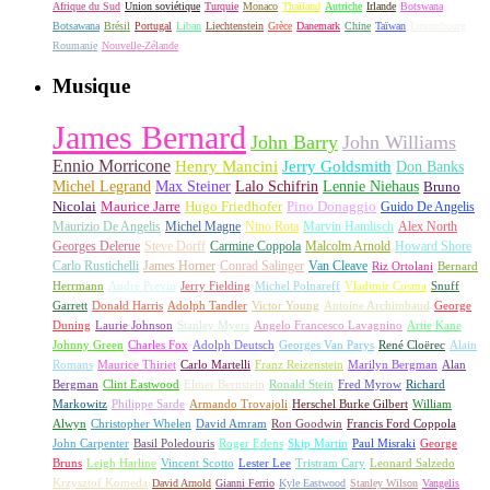
Afrique du Sud
Union soviétique
Turquie
Monaco
Thaïland
Autriche
Irlande
Botswana
Botsawana
Brésil
Portugal
Liban
Liechtenstein
Grèce
Danemark
Chine
Taïwan
Luxembourg
Roumanie
Nouvelle-Zélande
Musique
James Bernard
John Barry
John Williams
Ennio Morricone
Henry Mancini
Jerry Goldsmith
Don Banks
Michel Legrand
Max Steiner
Lalo Schifrin
Lennie Niehaus
Bruno
Nicolai
Maurice Jarre
Hugo Friedhofer
Pino Donaggio
Guido De Angelis
Maurizio De Angelis
Michel Magne
Nino Rota
Marvin Hamlisch
Alex North
Georges Delerue
Steve Dorff
Carmine Coppola
Malcolm Arnold
Howard Shore
Carlo Rustichelli
James Horner
Conrad Salinger
Van Cleave
Riz Ortolani
Bernard
Herrmann
André Previn
Jerry Fielding
Michel Polnareff
Vladimir Cosma
Snuff
Garrett
Donald Harris
Adolph Tandler
Victor Young
Antoine Archimbaud
George
Duning
Laurie Johnson
Stanley Myers
Angelo Francesco Lavagnino
Artie Kane
Johnny Green
Charles Fox
Adolph Deutsch
Georges Van Parys
René Cloërec
Alain
Romans
Maurice Thiriet
Carlo Martelli
Franz Reizenstein
Marilyn Bergman
Alan
Bergman
Clint Eastwood
Elmer Bernstein
Ronald Stein
Fred Myrow
Richard
Markowitz
Philippe Sarde
Armando Trovajoli
Herschel Burke Gilbert
William
Alwyn
Christopher Whelen
David Amram
Ron Goodwin
Francis Ford Coppola
John Carpenter
Basil Poledouris
Roger Edens
Skip Martin
Paul Misraki
George
Bruns
Leigh Harline
Vincent Scotto
Lester Lee
Tristram Cary
Leonard Salzedo
Krzysztof Komeda
David Arnold
Gianni Ferrio
Kyle Eastwood
Stanley Wilson
Vangelis