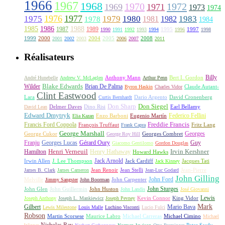
1966
1967
1968
1970
1972
1969
1971
1973
1974
1976
1977
1975
1979
1980
1981
1983
1978
1982
1984
1985
1986
1988
1987
1989
1995
1997
1990
1991
1992
1993
1994
1996
1998
1999
2000
2004
2005
2008
2001
2002
2003
2006
2007
2011
Réalisateurs
Billy
Anthony Mann
André Hunebelle
Andrew V. McLaglen
Arthur Penn
Bert I. Gordon
Wilder
Blake Edwards
Brian De Palma
Claude Autant-
Byron Haskin
Charles Vidor
Clint Eastwood
Lara
David Cronenberg
Curtis Bernhardt
Dario Argento
Don Sharp
Don Siegel
David Lean
Delmer Daves
Dino Risi
Earl Bellamy
Edward Dmytryk
Federico Fellini
Elia Kazan
Enzo Barboni
Eugenio Martín
Freddie Francis
Francis Ford Coppola
François Truffaut
Fritz Lang
Frank Capra
George Marshall
George Cukor
Georges
George Roy Hill
Georges Combret
Franju
Georges Lucas
Gérard Oury
Guy
Giacomo Gentilomo
Gordon Douglas
Irvin Kershner
Henri Verneuil
Henry Hathaway
Hamilton
Howard Hawks
Jack Arnold
Jacques Tati
Irwin Allen
J. Lee Thompson
Jack Cardiff
Jack Kinney
James B. Clark
James Cameron
Jean Renoir
Jean Stelli
Jean-Luc Godard
Jean-Pierre
John Gilling
John Carpenter
John Ford
Melville
Jimmy Sangster
John Boorman
John Sturges
John Huston
John Glen
John Guillermin
John Landis
José Giovanni
Lewis
King Vidor
Joseph Anthony
Joseph L. Mankiewicz
Joseph Pevney
Kevin Connor
Mark
Gilbert
Mario Bava
Lewis Milestone
Louis Malle
Luchino Visconti
Lucio Fulci
Robson
Michael Carreras
Michael Cimino
Martin Scorsese
Maurice Labro
Michael