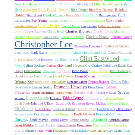
Billy Dee Williams
Bob
Davis
Bill Murray
Bill Williams
Billie Whitelaw
Billy Crystal
Boris Karloff
Bourvil
Brigitte
Hope
Brad Dexter
Bradford Dillman
Bobby Parr
Bardot
Burt
Brook Williams
Bud Spencer
Britt Ekland
Bruce Cabot
Bruce Willis
Lancaster
Burt Young
Capucine
Carol Lynley
Candice Bergen
Carlos Montalbán
Carrie Fisher
Caroline Munro
Carroll Baker
Cary Grant
Catherine Deneuve
Cesare
Charles Bronson
Charles
Danova
Charles Aznavour
Charles Boyer
Charles Coburn
Charlton Heston
Denner
Charles Gray
Charles Vanel
Charlotte Rampling
Christine Fabréga
Christopher Lee
Christopher Walken
Christopher Plummer
Claude Brasseur
Clark Gable
Claudia Cardinale
Cindi Wood
Claude Piéplu
Claude Rich
Clint Eastwood
Clifford Evans
Claudine Auger
Cliff Robertson
Colette
Curd Jürgens
Fleury
Colleen Dewhurst
Corinne Cléry
Cyd Charisse
Daliah Lavi
Dalida
Dan
Duryea
Dana Andrews
Dana Elcar
Darry Cowl
David Bowie
David Carradine
David Hemmings
David Prowse
Dean Martin
David Lodge
David Niven
Debbie Reynolds
Dennis Price
Deborah Kerr
Dennis Hopper
Debra Paget
Demi Moore
Denholm Elliott
Desmond Llewelyn
Donald
Derren Nesbitt
Derek Francis
Diane Keaton
Pleasence
Dorothy Malone
Douglas
Donald Sutherland
Donald Wolfit
Doug McClure
Duncan Lamont
Eddie Byrne
Wilmer
Ed Harris
Eddie Firestone
Edgar Buchanan
Edith Scob
Edmond O'Brien
Edward G. Robinson
Edwige Fenech
Edward Mulhare
Eli Wallach
Elisha Cook
Elizabeth Hartman
Elizabeth Taylor
Elsa Martinelli
Elvis Presley
Faye
Eric Porter
Ernest Borgnine
Enrique Lucero
Estelle Winwood
Everett McGill
Fernandel
Dunaway
Ferdy Mayne
Fernand Gravey
Fernand Ledoux
Fernando Sancho
Forrest Tucker
Frank Oz
Forest Whitaker
Francis Blanche
Franco Nero
Françoise Rosay
Frank Sinatra
Gary
Frank Wolff
Fred Astaire
Fred MacMurray
Gaby Morlay
Gary Combs