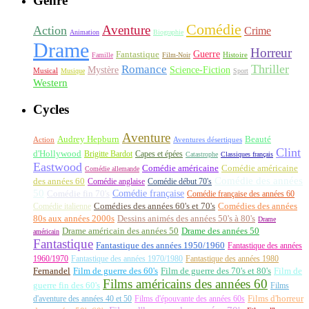
Genre
Comédie
Aventure
Action
Crime
Animation
Biographie
Drame
Horreur
Fantastique
Guerre
Histoire
Famille
Film-Noir
Thriller
Romance
Science-Fiction
Mystère
Musical
Musique
Sport
Western
Cycles
Aventure
Audrey Hepburn
Beauté
Aventures désertiques
Action
Clint
d'Hollywood
Brigitte Bardot
Capes et épées
Catastrophe
Classiques français
Eastwood
Comédie américaine
Comédie américaine
Comédie allemande
Comédie des années
des années 60
Comédie anglaise
Comédie début 70's
50
Comédie française
Comédie fin 70's
Comédie française des années 60
Comédie italienne
Comédies des années 60's et 70's
Comédies des années
80s aux années 2000s
Dessins animés des années 50's à 80's
Drame
Drame américain des années 50
Drame des années 50
américain
Fantastique
Fantastique des années 1950/1960
Fantastique des années
1960/1970
Fantastique des années 1970/1980
Fantastique des années 1980
Fernandel
Film de guerre des 60's
Film de guerre des 70's et 80's
Film de
Films américains des années 60
guerre fin des 60's
Films
d'aventure des années 40 et 50
Films d'épouvante des années 60s
Films d'horreur