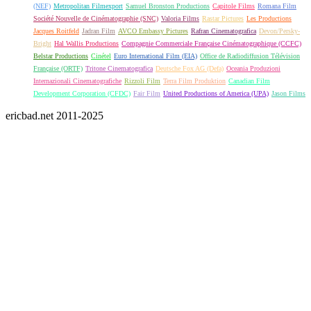
(NEF)
Metropolitan Filmexport
Samuel Bronston Productions
Capitole Films
Romana Film
Société Nouvelle de Cinématographie (SNC)
Valoria Films
Rastar Pictures
Les Productions
Jacques Roitfeld
Jadran Film
AVCO Embassy Pictures
Rafran Cinematografica
Devon/Persky-
Bright
Hal Wallis Productions
Compagnie Commerciale Française Cinématographique (CCFC)
Belstar Productions
Cinétel
Euro International Film (EIA)
Office de Radiodiffusion Télévision
Française (ORTF)
Tritone Cinematografica
Deutsche Fox AG (Defa)
Oceania Produzioni
Internazionali Cinematografiche
Rizzoli Film
Terra Film Produktion
Canadian Film
Development Corporation (CFDC)
Fair Film
United Productions of America (UPA)
Jason Films
ericbad.net 2011-2025