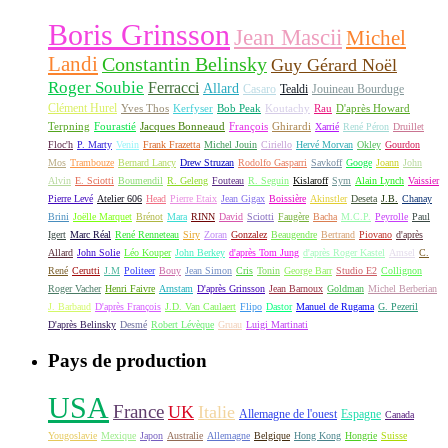
Boris Grinsson
Jean Mascii
Michel
Landi
Constantin Belinsky
Guy Gérard Noël
Roger Soubie
Ferracci
Allard
Casaro
Tealdi
Jouineau Bourduge
Clément Hurel
Yves Thos
Kerfyser
Bob Peak
Koutachy
Rau
D'après Howard
Terpning
Fourastié
Jacques Bonneaud
François
Ghirardi
Xarrié
René Péron
Druillet
Floc'h
P. Marty
Venin
Frank Frazetta
Michel Jouin
Ciriello
Hervé Morvan
Okley
Gourdon
Mos
Trambouze
Bernard Lancy
Drew Struzan
Rodolfo Gasparri
Savkoff
Googe
Joann
John
Alvin
E. Sciotti
Boumendil
R. Geleng
Fouteau
R. Seguin
Kislaroff
Sym
Alain Lynch
Vaissier
Pierre Levé
Atelier 606
Head
Pierre Etaix
Jean Gigax
Boissière
Akinstler
Deseta
J.B.
Chanay
Brini
Joëlle Marquet
Brénot
Mara
RINN
David
Sciotti
Faugère
Bacha
M.C.P.
Peyrolle
Paul
Igert
Marc Réal
René Renneteau
Siry
Zoran
Gonzalez
Beaugendre
Bertrand
Piovano
d'après
Allard
John Solie
Léo Kouper
John Berkey
d'après Tom Jung
d'après Roger Kastel
Amsel
C.
René
Cerutti
J.M
Politeer
Bouy
Jean Simon
Cris
Tonin
George Barr
Studio E2
Collignon
Roger Vacher
Henri Faivre
Arnstam
D'après Grinsson
Jean Barnoux
Goldman
Michel Berberian
J. Barbaud
D'après François
J.D. Van Caulaert
Flipo
Dastor
Manuel de Rugama
G. Pezeril
D'après Belinsky
Desmé
Robert Lévèque
Gruau
Luigi Martinati
Pays de production
USA
France
UK
Italie
Allemagne de l'ouest
Espagne
Canada
Yougoslavie
Mexique
Japon
Australie
Allemagne
Belgique
Hong Kong
Hongrie
Suisse