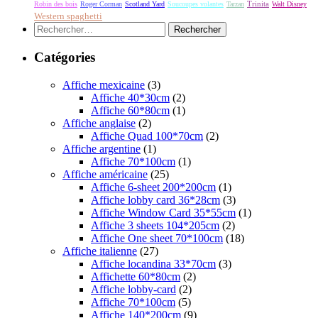
Robin des bois
Roger Corman
Scotland Yard
Soucoupes volantes
Tarzan
Trinita
Walt Disney
Western spaghetti
Rechercher :
Catégories
Affiche mexicaine
(3)
Affiche 40*30cm
(2)
Affiche 60*80cm
(1)
Affiche anglaise
(2)
Affiche Quad 100*70cm
(2)
Affiche argentine
(1)
Affiche 70*100cm
(1)
Affiche américaine
(25)
Affiche 6-sheet 200*200cm
(1)
Affiche lobby card 36*28cm
(3)
Affiche Window Card 35*55cm
(1)
Affiche 3 sheets 104*205cm
(2)
Affiche One sheet 70*100cm
(18)
Affiche italienne
(27)
Affiche locandina 33*70cm
(3)
Affichette 60*80cm
(2)
Affiche lobby-card
(2)
Affiche 70*100cm
(5)
Affiche 140*200cm
(9)