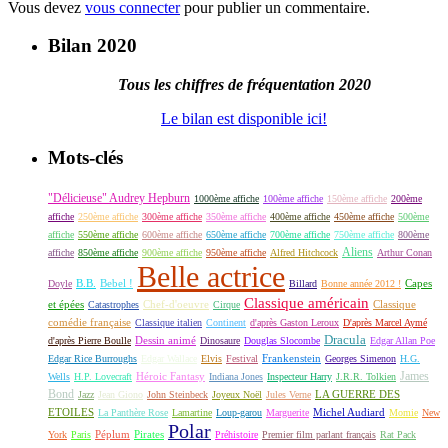
Vous devez
vous connecter
pour publier un commentaire.
Bilan 2020
Tous les chiffres de fréquentation 2020
Le bilan est disponible ici!
Mots-clés
"Délicieuse" Audrey Hepburn
1000ème affiche
100ème affiche
150ème affiche
200ème
affiche
250ème affiche
300ème affiche
350ème affiche
400ème affiche
450ème affiche
500ème
affiche
550ème affiche
600ème affiche
650ème affiche
700ème affiche
750ème affiche
800ème
Aliens
affiche
850ème affiche
900ème affiche
950ème affiche
Alfred Hitchcock
Arthur Conan
Belle actrice
B.B.
Bebel !
Capes
Doyle
Billard
Bonne année 2012 !
Classique américain
et épées
Classique
Catastrophes
Chef-d'oeuvre
Cirque
comédie française
Classique italien
Continent
d'après Gaston Leroux
D'après Marcel Aymé
Dracula
Dessin animé
d'après Pierre Boulle
Dinosaure
Douglas Slocombe
Edgar Allan Poe
Frankenstein
Edgar Rice Burroughs
Edgar Wallace
Elvis
Festival
Georges Simenon
H.G.
James
Héroic Fantasy
Wells
H.P. Lovecraft
Indiana Jones
Inspecteur Harry
J.R.R. Tolkien
Bond
LA GUERRE DES
Jazz
Jean Giono
John Steinbeck
Joyeux Noël
Jules Verne
ETOILES
Michel Audiard
La Panthère Rose
Lamartine
Loup-garou
Marguerite
Momie
New
Polar
Péplum
Pirates
York
Paris
Préhistoire
Premier film parlant français
Rat Pack