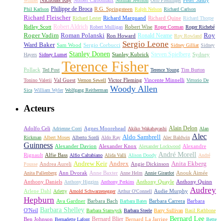
Nicholas Ray
Winner
Norbert Carbonnaux
Norman Jewison
Otto Preminger
Peter Sasdy
Philippe de Broca
Phil Karlson
R.G. Springsteen
Ralph Nelson
Richard Carlson
Richard Fleischer
Richard Quine
Richard Lester
Richard Marquand
Richard Thorpe
Ridley Scott
Robert Aldrich
Robert Mulligan
Robert Wise
Roger Corman
Roger Richebé
Roger Vadim
Roman Polanski
Roy
Ron Howard
Ronald Neame
Roy Rowland
Sergio Leone
Ward Baker
Sam Wood
Sergio Corbucci
Sidney Gilliat
Sidney
Stanley Donen
Steven Spielberg
Stanley Kubrick
Sydney
Hayers
Sidney Lumet
Terence Fisher
Pollack
Ted Post
Terence Young
Tim Burton
Val Guest
Vincente Minnelli
Tonino Valerii
Vernon Sewell
Victor Fleming
Vittorio De
Woody Allen
Sica
William Wyler
Wolfgang Reitherman
Acteurs
Alain Delon
Adolfo Celi
Agnes Moorehead
Adrienne Corri
Akiko Wakabayashi
Alan
Alec
Aldo Sambrell
Rickman
Albert Moses
Alberto Sordi
Aldo Ray
Alec Baldwin
Guinness
Alexander Davion
Alexander Knox
Alexandre
Alexander Lockwood
André Morell
Rignault
Alfie Bass
Alfio Caltabiano
Alida Valli
Alison Doody
André
Andrew Keir
Andrex
Anita Ekberg
Andrea Aureli
Angie Dickinson
Pousse
Ann Dvorak
Anne Baxter
Anouk Aimée
Anita Pallenberg
Anne Helm
Annie Girardot
Anthony Daniels
Anthony Quayle
Anthony Quinn
Anthony Higgins
Anthony Perkins
Audrey
Arlene Dahl
Audie Murphy
Arletty
Arnold Schwarzenegger
Arthur O'Connell
Hepburn
Ava Gardner
Barbara Bach
Barbara Carrera
Barbara
Barbara Bates
Barbara Shelley
O'Neil
Barbara Stanwyck
Barbara Steele
Barry Sullivan
Basil Rathbone
Bernard Lee
Bernard Blier
Ben Johnson
Bernard La Jarrige
Bernadette Lafont
Bette