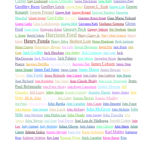
Cooper
Gavan O'Herlihy
Gene Hackman
Gary Lockwood
Gene Kelly
Geneviève Page
Geoffrey Keen
Geoffrey Lewis
George C. Scott
George
George Baker
George Cole
Kennedy
George Peppard
George Sanders
Georges
George Raft
George Rigaud
Gert Fröbe
Marchal
Gian Maria Volonté
Gérard Jugnot
Gia Scala
Giacomo Rossi-Stuart
Glenn
Gina Lollobrigida
Giuliano Gemma
Gianni Garko
Giorgia Moll
Giovanna Ralli
Gregory Peck
Ford
Grégoire Aslan
Grace Jones
Gregory Walcott
Hal Needham
Harold
Harrison Ford
Harry Carey Jr.
J. Stone
Harold Sakata
Harry Dean Stanton
Harvey
Henry Fonda
Herbert Lom
Henry Silva
Keitel
Honor Blackman
Hugh Jackman
Humphrey Bogart
Ingrid Bergman
Hume Cronyn
Ida Galli
Ingrid Pitt
Jack Black
Jack
Jack Gwillim
Jack Hawkins
Jack Lemmon
Jack
Elam
Jack Hedley
Jack Lord
Jack Palance
MacGowran
Jack Nicholson
Jacqueline
Jack Weston
Jacqueline Bisset
James Coburn
Pearce
Jacques Dufilho
Jacques Perrin
Jacques Tati
James Dean
James Earl Jones
James Mason
James Stewart
James
James Donald
James Garner
Jane Fonda
Woods
Jason Robards
Jean Carmet
Jean Gabin
Jean Lefebvre
Jean Marais
Jean-
Jean Richard
Jean-Claude Brialy
Jean Rochefort
Jean Yanne
Jean-Louis Trintignant
Paul Belmondo
Jeanne Moreau
Jeff
Jean-Pierre Mocky
Jean-Roger Caussimon
Jess
Chandler
Jeff Corey
Jennifer Daniel
Jeffrey Hunter
Jennifer Connelly
Jeremy Kemp
Hahn
Jill St. John
Joanna Barnes
Joanne Whalley
Jim Brown
Jim Carrey
Jodie Foster
John Bartha
Joe Pesci
John Anderson
John Carradine
John Cazale
John Doucette
John Fraser
John McGiver
John
John Larch
John Huston
John Ireland
John McEnery
John McIntire
Mills
John Quade
John Travolta
John Mitchum
John Phillip Law
John Savage
John
Joseph Cotten
John Wayne
José Ferrer
José Luis de Vilallonga
Vernon
José Ferre
Jude
Julian Glover
Law
Judy Garland
Judy Holliday
Julie Adams
Julie Christie
Julie Harris
Julien
Karl Malden
Juliette Gréco
Karin Schubert
Carette
Juliette Mayniel
Karin Dor
Katharine
Keenan Wynn
Kim
Ross
Kathleen Widdoes
Kay Lenz
Keith Carradine
Kevin Bacon