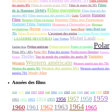
Films d'horreur des années 70's
des années 50's 60's
Films d'horreur
Films
des années 80's
Films de guerre avant 1957
Films de guerre fin 50's
Films européens
de la Hammer 50/60's
Films français des
Guerre
Hammer
années 40's
Films musicaux des années 50's
Giallo
Films
Hammer Films non Fantastique
Hammer Films exotique
Hammer Films Vampires
Hommage à Christopher Lee
Hôpitaux
Horreur
James Bond post
Indiana Jones l'intrépide
psychiatriques
James Bond
La classe Roger Soubie
70's
James Bond seventies
L'aventure des sixties
Michel Landi
!
LA GUERRE DES ETOILES
Lino Ventura
Mystère
Polar
Péplum américain
Péplum européen
Pirates et corsaires
Panthère Rose
Polar 30's / 40's
Polar 50's
Polar des sixties
Productions Hammer
Science-
Thriller
Vampires
Tour du monde des comédies des années 80
Fiction
Western américain
Western
Western américain des 70s
Western des années 60's
Western des années 50's
Western spaghetti des
Woody Allen
années 70's
Années des films
1949
1950
1932
1937
1939
1941
1943
1946
1930
1933
1940
1942
1945
1947
1948
1959
1957
1958
1956
1954
1955
1951
1952
1953
1964
1963
1962
1960
1961
1965