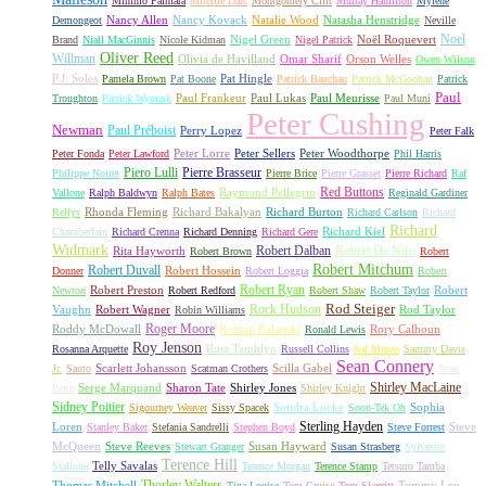
Mimmo Palmara
Mireille Darc
Montgomery Clift
Murray Hamilton
Mylène
Nancy Allen
Nancy Kovack
Natalie Wood
Natasha Henstridge
Demongeot
Neville
Noel
Nigel Green
Noël Roquevert
Brand
Niall MacGinnis
Nicole Kidman
Nigel Patrick
Oliver Reed
Willman
Olivia de Havilland
Omar Sharif
Orson Welles
Owen Wilson
P.J. Soles
Pat Hingle
Pamela Brown
Pat Boone
Patrick Bauchau
Patrick McGoohan
Patrick
Paul
Paul Frankeur
Paul Lukas
Paul Meurisse
Troughton
Patrick Wymark
Paul Muni
Peter Cushing
Newman
Paul Préboist
Perry Lopez
Peter Falk
Peter Lorre
Peter Sellers
Peter Woodthorpe
Peter Fonda
Peter Lawford
Phil Harris
Piero Lulli
Pierre Brasseur
Philippe Noiret
Pierre Brice
Pierre Grasset
Pierre Richard
Raf
Red Buttons
Raymond Pellegrin
Vallone
Ralph Baldwyn
Ralph Bates
Reginald Gardiner
Rhonda Fleming
Richard Bakalyan
Richard Burton
Rellys
Richard Carlson
Richard
Richard
Richard Kiel
Chamberlain
Richard Crenna
Richard Denning
Richard Gere
Widmark
Robert Dalban
Robert De Niro
Rita Hayworth
Robert Brown
Robert
Robert Mitchum
Robert Duvall
Robert Hossein
Donner
Robert Loggia
Robert
Robert Ryan
Robert Preston
Robert
Newton
Robert Redford
Robert Shaw
Robert Taylor
Rock Hudson
Rod Steiger
Vaughn
Robert Wagner
Rod Taylor
Robin Williams
Roger Moore
Roddy McDowall
Roman Polanski
Rory Calhoun
Ronald Lewis
Roy Jenson
Russ Tamblyn
Rosanna Arquette
Russell Collins
Sal Mineo
Sammy Davis
Sean Connery
Scarlett Johansson
Scilla Gabel
Jr.
Santo
Scatman Crothers
Sean
Shirley MacLaine
Serge Marquand
Sharon Tate
Shirley Jones
Penn
Shirley Knight
Sidney Poitier
Sondra Locke
Sophia
Sigourney Weaver
Sissy Spacek
Soon-Tek Oh
Sterling Hayden
Loren
Steve
Stanley Baker
Stefania Sandrelli
Stephen Boyd
Steve Forrest
McQueen
Steve Reeves
Susan Hayward
Stewart Granger
Susan Strasberg
Sylvester
Terence Hill
Telly Savalas
Stallone
Terence Morgan
Terence Stamp
Tetsuro Tamba
Thorley Walters
Thomas Mitchell
Tommy Lee
Tina Louise
Tom Cruise
Tom Skerritt