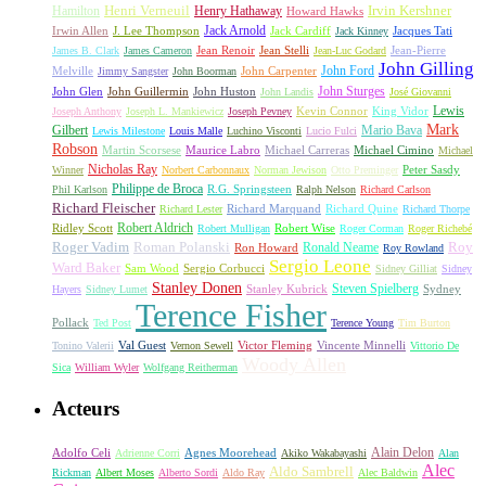
Irvin Kershner
Henri Verneuil
Henry Hathaway
Hamilton
Howard Hawks
Jack Arnold
Jacques Tati
Irwin Allen
J. Lee Thompson
Jack Cardiff
Jack Kinney
James B. Clark
James Cameron
Jean Renoir
Jean Stelli
Jean-Luc Godard
Jean-Pierre
John Gilling
John Carpenter
John Ford
Melville
Jimmy Sangster
John Boorman
John Sturges
John Huston
John Glen
John Guillermin
John Landis
José Giovanni
Lewis
King Vidor
Joseph Anthony
Joseph L. Mankiewicz
Joseph Pevney
Kevin Connor
Mark
Gilbert
Mario Bava
Lewis Milestone
Louis Malle
Luchino Visconti
Lucio Fulci
Robson
Michael Carreras
Michael Cimino
Martin Scorsese
Maurice Labro
Michael
Nicholas Ray
Winner
Norbert Carbonnaux
Norman Jewison
Otto Preminger
Peter Sasdy
Philippe de Broca
Phil Karlson
R.G. Springsteen
Ralph Nelson
Richard Carlson
Richard Fleischer
Richard Quine
Richard Lester
Richard Marquand
Richard Thorpe
Ridley Scott
Robert Aldrich
Robert Mulligan
Robert Wise
Roger Corman
Roger Richebé
Roger Vadim
Roman Polanski
Roy
Ron Howard
Ronald Neame
Roy Rowland
Sergio Leone
Ward Baker
Sam Wood
Sergio Corbucci
Sidney Gilliat
Sidney
Stanley Donen
Steven Spielberg
Stanley Kubrick
Sydney
Hayers
Sidney Lumet
Terence Fisher
Pollack
Ted Post
Terence Young
Tim Burton
Val Guest
Vincente Minnelli
Tonino Valerii
Vernon Sewell
Victor Fleming
Vittorio De
Woody Allen
Sica
William Wyler
Wolfgang Reitherman
Acteurs
Alain Delon
Adolfo Celi
Agnes Moorehead
Adrienne Corri
Akiko Wakabayashi
Alan
Alec
Aldo Sambrell
Rickman
Albert Moses
Alberto Sordi
Aldo Ray
Alec Baldwin