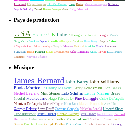
J. Barbaud
D'après François
J.D. Van Caulaert
Flipo
Dastor
Manuel de Rugama
G. Pezeril
D'après Belinsky
Desmé
Robert Lévèque
Gruau
Luigi Martinati
Pays de production
USA
France
UK
Italie
Allemagne de l'ouest
Espagne
Canada
Yougoslavie
Mexique
Japon
Australie
Allemagne
Belgique
Hong Kong
Hongrie
Suisse
Afrique du Sud
Union soviétique
Turquie
Monaco
Thaïland
Autriche
Irlande
Botswana
Botsawana
Brésil
Portugal
Liban
Liechtenstein
Grèce
Danemark
Chine
Taïwan
Luxembourg
Roumanie
Nouvelle-Zélande
Musique
James Bernard
John Barry
John Williams
Ennio Morricone
Henry Mancini
Jerry Goldsmith
Don Banks
Michel Legrand
Max Steiner
Lalo Schifrin
Lennie Niehaus
Bruno
Nicolai
Maurice Jarre
Hugo Friedhofer
Pino Donaggio
Guido De Angelis
Maurizio De Angelis
Michel Magne
Nino Rota
Marvin Hamlisch
Alex North
Georges Delerue
Steve Dorff
Carmine Coppola
Malcolm Arnold
Howard Shore
Carlo Rustichelli
James Horner
Conrad Salinger
Van Cleave
Riz Ortolani
Bernard
Herrmann
André Previn
Jerry Fielding
Michel Polnareff
Vladimir Cosma
Snuff
Garrett
Donald Harris
Adolph Tandler
Victor Young
Antoine Archimbaud
George