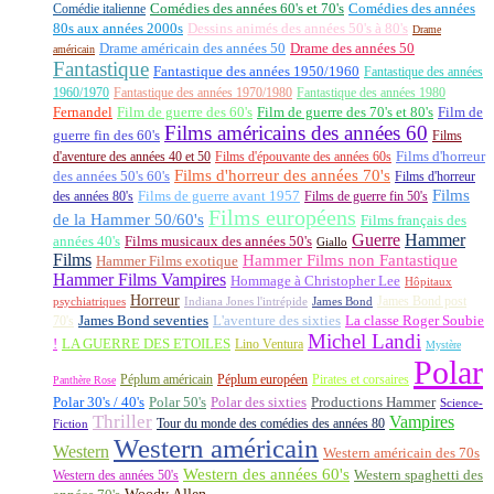
Comédie italienne
Comédies des années 60's et 70's
Comédies des années
80s aux années 2000s
Dessins animés des années 50's à 80's
Drame
Drame américain des années 50
Drame des années 50
américain
Fantastique
Fantastique des années 1950/1960
Fantastique des années
1960/1970
Fantastique des années 1970/1980
Fantastique des années 1980
Fernandel
Film de guerre des 60's
Film de guerre des 70's et 80's
Film de
Films américains des années 60
guerre fin des 60's
Films
d'aventure des années 40 et 50
Films d'épouvante des années 60s
Films d'horreur
Films d'horreur des années 70's
des années 50's 60's
Films d'horreur
Films
des années 80's
Films de guerre avant 1957
Films de guerre fin 50's
Films européens
de la Hammer 50/60's
Films français des
Guerre
Hammer
années 40's
Films musicaux des années 50's
Giallo
Films
Hammer Films non Fantastique
Hammer Films exotique
Hammer Films Vampires
Hommage à Christopher Lee
Hôpitaux
Horreur
James Bond post
Indiana Jones l'intrépide
psychiatriques
James Bond
La classe Roger Soubie
70's
James Bond seventies
L'aventure des sixties
Michel Landi
!
LA GUERRE DES ETOILES
Lino Ventura
Mystère
Polar
Péplum américain
Péplum européen
Pirates et corsaires
Panthère Rose
Polar 30's / 40's
Polar 50's
Polar des sixties
Productions Hammer
Science-
Thriller
Vampires
Tour du monde des comédies des années 80
Fiction
Western américain
Western
Western américain des 70s
Western des années 60's
Western des années 50's
Western spaghetti des
Woody Allen