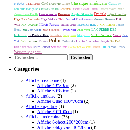
Classique américain
et épées
Classique
Catastrophes
Chef-d'oeuvre
Cirque
comédie française
Classique italien
Continent
d'après Gaston Leroux
D'après Marcel Aymé
Dracula
Dessin animé
d'après Pierre Boulle
Dinosaure
Douglas Slocombe
Edgar Allan Poe
Frankenstein
Edgar Rice Burroughs
Edgar Wallace
Elvis
Festival
Georges Simenon
H.G.
James
Héroic Fantasy
Wells
H.P. Lovecraft
Indiana Jones
Inspecteur Harry
J.R.R. Tolkien
Bond
LA GUERRE DES
Jazz
Jean Giono
John Steinbeck
Joyeux Noël
Jules Verne
ETOILES
Michel Audiard
La Panthère Rose
Lamartine
Loup-garou
Marguerite
Momie
New
Polar
Péplum
Pirates
York
Paris
Préhistoire
Premier film parlant français
Rat Pack
Robin des bois
Roger Corman
Scotland Yard
Soucoupes volantes
Tarzan
Trinita
Walt Disney
Western spaghetti
Rechercher :
Catégories
Affiche mexicaine
(3)
Affiche 40*30cm
(2)
Affiche 60*80cm
(1)
Affiche anglaise
(2)
Affiche Quad 100*70cm
(2)
Affiche argentine
(1)
Affiche 70*100cm
(1)
Affiche américaine
(25)
Affiche 6-sheet 200*200cm
(1)
Affiche lobby card 36*28cm
(3)