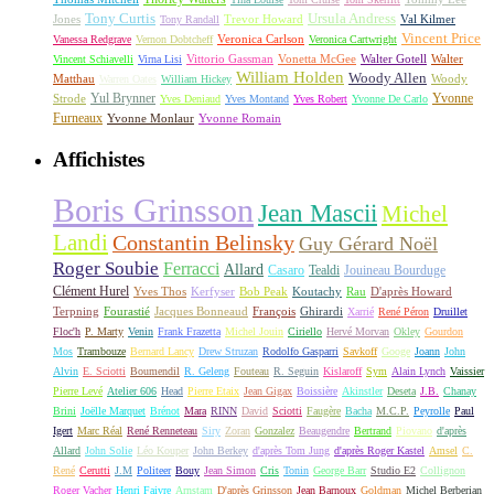
Tony Curtis
Ursula Andress
Jones
Trevor Howard
Val Kilmer
Tony Randall
Vincent Price
Veronica Carlson
Vanessa Redgrave
Vernon Dobtcheff
Veronica Cartwright
Vittorio Gassman
Vonetta McGee
Walter Gotell
Walter
Vincent Schiavelli
Virna Lisi
William Holden
Woody Allen
Matthau
Woody
Warren Oates
William Hickey
Yul Brynner
Yvonne
Strode
Yves Deniaud
Yves Montand
Yves Robert
Yvonne De Carlo
Furneaux
Yvonne Monlaur
Yvonne Romain
Affichistes
Boris Grinsson
Jean Mascii
Michel
Landi
Constantin Belinsky
Guy Gérard Noël
Roger Soubie
Ferracci
Allard
Casaro
Tealdi
Jouineau Bourduge
Clément Hurel
Yves Thos
Kerfyser
Bob Peak
Koutachy
Rau
D'après Howard
Terpning
Fourastié
Jacques Bonneaud
François
Ghirardi
Xarrié
René Péron
Druillet
Floc'h
P. Marty
Venin
Frank Frazetta
Michel Jouin
Ciriello
Hervé Morvan
Okley
Gourdon
Mos
Trambouze
Bernard Lancy
Drew Struzan
Rodolfo Gasparri
Savkoff
Googe
Joann
John
Alvin
E. Sciotti
Boumendil
R. Geleng
Fouteau
R. Seguin
Kislaroff
Sym
Alain Lynch
Vaissier
Pierre Levé
Atelier 606
Head
Pierre Etaix
Jean Gigax
Boissière
Akinstler
Deseta
J.B.
Chanay
Brini
Joëlle Marquet
Brénot
Mara
RINN
David
Sciotti
Faugère
Bacha
M.C.P.
Peyrolle
Paul
Igert
Marc Réal
René Renneteau
Siry
Zoran
Gonzalez
Beaugendre
Bertrand
Piovano
d'après
Allard
John Solie
Léo Kouper
John Berkey
d'après Tom Jung
d'après Roger Kastel
Amsel
C.
René
Cerutti
J.M
Politeer
Bouy
Jean Simon
Cris
Tonin
George Barr
Studio E2
Collignon
Roger Vacher
Henri Faivre
Arnstam
D'après Grinsson
Jean Barnoux
Goldman
Michel Berberian