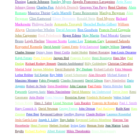
Duning
Laurie Johnson
Stanley Myers
Angelo Francesco Lavagnino
Artie Kane
Johnny Green
Charles Fox
Adolph Deutsch
Georges Van Parys
René Cloërec
Alain
Romans
Maurice Thiriet
Carlo Martelli
Franz Reizenstein
Marilyn Bergman
Alan
Bergman
Clint Eastwood
Elmer Bernstein
Ronald Stein
Fred Myrow
Richard
Markowitz
Philippe Sarde
Armando Trovajoli
Herschel Burke Gilbert
William
Alwyn
Christopher Whelen
David Amram
Ron Goodwin
Francis Ford Coppola
John Carpenter
Basil Poledouris
Roger Edens
Skip Martin
Paul Misraki
George
Bruns
Leigh Harline
Vincent Scotto
Lester Lee
Tristram Cary
Leonard Salzedo
Krzysztof Komeda
David Arnold
Gianni Ferrio
Kyle Eastwood
Stanley Wilson
Vangelis
Charles Strouse
Quincy Jones
Henri Crolla
André Hodeir
Hubert Rostaing
Jean-Louis Ducarme
Ralph Ferraro
Piero Umiliani
Jacques Brel
François Rauber
Henri Bourtayre
Hans May
Paul
Dunlap
Richard Rodney Bennett
Daniele Amfitheatrof
Billy Goldenberg
Christian Chevallier
Martial Solal
Jacques Métehen
David Buttolph
'By' Dunham
Richard LaSalle
Fritz Wenneis
Lothar Brühne
Sol Kaplan
Roy Webb
Gerard Schurmann
Alan Howarth
Michael Kamen
f
Massimo Morante
Fabio Pignatelli
Claudio Simonetti
David Gibson
Harry Manfredini
Dario
Argento
Robert de Nesle
Steve Boeddeker
John Cacavas
Paul Ferris
Martin Böttcher
Keith
Papworth
Georges Auric
Mario Nascimbene
David Munrow
Ian Underwood
Trevor Jones
Remi
Gassmann
Artie Butler
Franz Waxman
Bronislau Kaper
Friedrich Hollaender
Walter Scharf
Nelson Riddle
Hans J. Salter
Lionel Newman
Luis Bacalov
François de Roubaix
Paul J. Smith
Harry Connick Jr.
David Newman
George Fenton
John Ottman
Paul Haslinger
Rolfe Kent
Hans
Zimmer
Peter Best
Raymond Lefevre
Geoffrey Burgon
Claude Bolling
Laurence Rosenthal
Jesús García Leoz
Joseph J. Lilley
Tony Aubin
Raymond Gallois-Montbrun
Marceau Van
Hoorebecke
Henri Forterre
Herbert Stothart
Irving Gertz
Herman Stein
Jean Marion
Louis
Beydts
Richard Rodgers
Albert Raisner
Mikis Theodorakis
Bruce Montgomery