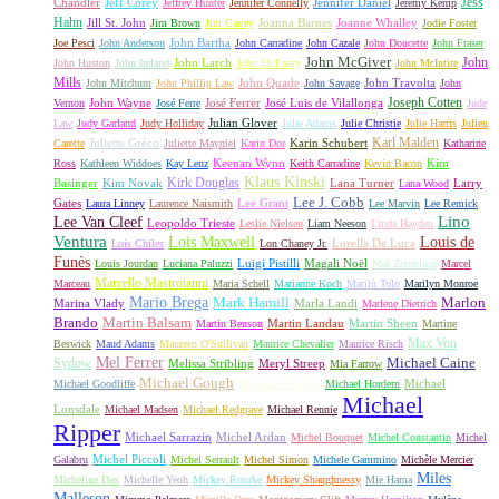
Jess
Chandler
Jeff Corey
Jennifer Daniel
Jeffrey Hunter
Jennifer Connelly
Jeremy Kemp
Hahn
Jill St. John
Joanna Barnes
Joanne Whalley
Jim Brown
Jim Carrey
Jodie Foster
John Bartha
Joe Pesci
John Anderson
John Carradine
John Cazale
John Doucette
John Fraser
John McGiver
John
John Larch
John Huston
John Ireland
John McEnery
John McIntire
Mills
John Quade
John Travolta
John Mitchum
John Phillip Law
John Savage
John
Joseph Cotten
John Wayne
José Ferrer
José Luis de Vilallonga
Vernon
José Ferre
Jude
Julian Glover
Law
Judy Garland
Judy Holliday
Julie Adams
Julie Christie
Julie Harris
Julien
Karl Malden
Juliette Gréco
Karin Schubert
Carette
Juliette Mayniel
Karin Dor
Katharine
Keenan Wynn
Kim
Ross
Kathleen Widdoes
Kay Lenz
Keith Carradine
Kevin Bacon
Klaus Kinski
Kirk Douglas
Basinger
Kim Novak
Lana Turner
Larry
Lana Wood
Lee J. Cobb
Gates
Lee Grant
Laura Linney
Laurence Naismith
Lee Marvin
Lee Remick
Lino
Lee Van Cleef
Leopoldo Trieste
Leslie Nielsen
Liam Neeson
Linda Hayden
Ventura
Lois Maxwell
Louis de
Lorella De Luca
Lois Chiles
Lon Chaney Jr.
Funès
Luigi Pistilli
Magali Noël
Louis Jourdan
Luciana Paluzzi
Mai Zetterling
Marcel
Marcello Mastroianni
Marceau
Maria Schell
Marianne Koch
Marilù Tolo
Marilyn Monroe
Mario Brega
Mark Hamill
Marlon
Marina Vlady
Marla Landi
Marlene Dietrich
Martin Balsam
Brando
Martin Landau
Martin Sheen
Martin Benson
Martine
Max Von
Beswick
Maud Adams
Maureen O'Sullivan
Maurice Chevalier
Maurice Risch
Mel Ferrer
Sydow
Michael Caine
Melissa Stribling
Meryl Streep
Mia Farrow
Michael Gough
Michael Gwynn
Michael
Michael Goodliffe
Michael Hordern
Michael
Lonsdale
Michael Madsen
Michael Redgrave
Michael Rennie
Ripper
Michael Sarrazin
Michel Ardan
Michel Bouquet
Michel Constantin
Michel
Michel Piccoli
Galabru
Michel Serrault
Michel Simon
Michele Gammino
Michèle Mercier
Miles
Micheline Dax
Michelle Yeoh
Mickey Rourke
Mickey Shaughnessy
Mie Hama
Malleson