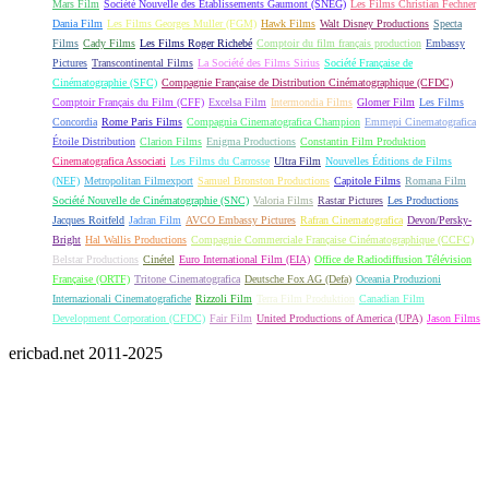
Mars Film
Société Nouvelle des Établissements Gaumont (SNEG)
Les Films Christian Fechner
Dania Film
Les Films Georges Muller (FGM)
Hawk Films
Walt Disney Productions
Specta
Films
Cady Films
Les Films Roger Richebé
Comptoir du film français production
Embassy
Pictures
Transcontinental Films
La Société des Films Sirius
Société Française de
Cinématographie (SFC)
Compagnie Française de Distribution Cinématographique (CFDC)
Comptoir Français du Film (CFF)
Excelsa Film
Intermondia Films
Glomer Film
Les Films
Concordia
Rome Paris Films
Compagnia Cinematografica Champion
Emmepi Cinematografica
Étoile Distribution
Clarion Films
Enigma Productions
Constantin Film Produktion
Cinematografica Associati
Les Films du Carrosse
Ultra Film
Nouvelles Éditions de Films
(NEF)
Metropolitan Filmexport
Samuel Bronston Productions
Capitole Films
Romana Film
Société Nouvelle de Cinématographie (SNC)
Valoria Films
Rastar Pictures
Les Productions
Jacques Roitfeld
Jadran Film
AVCO Embassy Pictures
Rafran Cinematografica
Devon/Persky-
Bright
Hal Wallis Productions
Compagnie Commerciale Française Cinématographique (CCFC)
Belstar Productions
Cinétel
Euro International Film (EIA)
Office de Radiodiffusion Télévision
Française (ORTF)
Tritone Cinematografica
Deutsche Fox AG (Defa)
Oceania Produzioni
Internazionali Cinematografiche
Rizzoli Film
Terra Film Produktion
Canadian Film
Development Corporation (CFDC)
Fair Film
United Productions of America (UPA)
Jason Films
ericbad.net 2011-2025