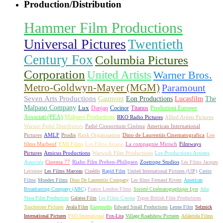
Production/Distribution
Hammer Film Productions
Universal Pictures
Twentieth
Century Fox
Columbia Pictures
Corporation
United Artists
Warner Bros.
Metro-Goldwyn-Mayer (MGM)
Paramount
Seven Arts Productions
Gaumont
Eon Productions
Lucasfilm
The
Malpaso Company
Lux
Danjaq
Cocinor
Titanus
Produzioni Europee
Associati (PEA)
Malpaso Productions
RKO Radio Pictures
Allied Artists Pictures
Warner-Pathé Distributors
Pathé Consortium Cinéma
American International
Pictures
AMLF
Prodis
Rank Organisation
Dino de Laurentiis Cinematografica
Les
films Marbeuf
EMI Films
Les Films Ariane
La compagnie Mirisch
Filmways
Pictures
Amicus Productions
Warwick Film Productions
Les Productions Artistes
Associés
Cinema 77
Rialto Film Preben-Philipsen
Zoetrope Studios
Les Films Jacques
Leitienne
Les Films Marceau
Cinédis
Rapid Film
United International Pictures (UIP)
Cerito
Films
Mondex Films
Dino De Laurentiis Company
Les films Fernand Rivers
American
Broadcasting Company (ABC)
Franco London Films
Societé Cinématographique Lyre
Alta
Vista Film Production
Galatea Film
Les Films Corona
Tigon British Film Productions
Touchstone Pictures
Avala Film
Europrodis
Edward Small Productions
Leone Film
Selznick
International Pictures
PSO International
Fox-Lira
Village Roadshow Pictures
Atlántida Films