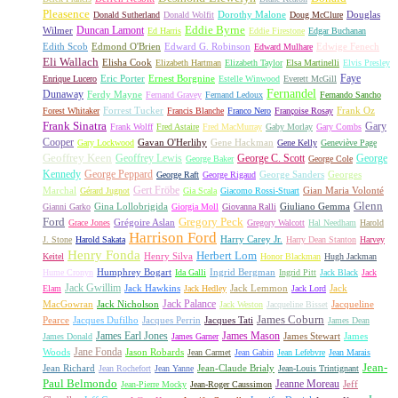
Pleasence
Dorothy Malone
Douglas
Donald Sutherland
Donald Wolfit
Doug McClure
Duncan Lamont
Eddie Byrne
Wilmer
Ed Harris
Eddie Firestone
Edgar Buchanan
Edith Scob
Edmond O'Brien
Edward G. Robinson
Edwige Fenech
Edward Mulhare
Eli Wallach
Elisha Cook
Elizabeth Hartman
Elizabeth Taylor
Elsa Martinelli
Elvis Presley
Faye
Eric Porter
Ernest Borgnine
Enrique Lucero
Estelle Winwood
Everett McGill
Fernandel
Dunaway
Ferdy Mayne
Fernand Gravey
Fernand Ledoux
Fernando Sancho
Forrest Tucker
Frank Oz
Forest Whitaker
Francis Blanche
Franco Nero
Françoise Rosay
Frank Sinatra
Gary
Frank Wolff
Fred Astaire
Fred MacMurray
Gaby Morlay
Gary Combs
Cooper
Gavan O'Herlihy
Gene Hackman
Gary Lockwood
Gene Kelly
Geneviève Page
Geoffrey Keen
Geoffrey Lewis
George C. Scott
George
George Baker
George Cole
Kennedy
George Peppard
George Sanders
Georges
George Raft
George Rigaud
Gert Fröbe
Marchal
Gian Maria Volonté
Gérard Jugnot
Gia Scala
Giacomo Rossi-Stuart
Glenn
Gina Lollobrigida
Giuliano Gemma
Gianni Garko
Giorgia Moll
Giovanna Ralli
Gregory Peck
Ford
Grégoire Aslan
Grace Jones
Gregory Walcott
Hal Needham
Harold
Harrison Ford
Harry Carey Jr.
J. Stone
Harold Sakata
Harry Dean Stanton
Harvey
Henry Fonda
Herbert Lom
Henry Silva
Keitel
Honor Blackman
Hugh Jackman
Humphrey Bogart
Ingrid Bergman
Hume Cronyn
Ida Galli
Ingrid Pitt
Jack Black
Jack
Jack Gwillim
Jack Hawkins
Jack Lemmon
Jack
Elam
Jack Hedley
Jack Lord
Jack Palance
MacGowran
Jack Nicholson
Jacqueline
Jack Weston
Jacqueline Bisset
James Coburn
Pearce
Jacques Dufilho
Jacques Perrin
Jacques Tati
James Dean
James Earl Jones
James Mason
James Stewart
James
James Donald
James Garner
Jane Fonda
Woods
Jason Robards
Jean Carmet
Jean Gabin
Jean Lefebvre
Jean Marais
Jean-
Jean Richard
Jean-Claude Brialy
Jean Rochefort
Jean Yanne
Jean-Louis Trintignant
Paul Belmondo
Jeanne Moreau
Jeff
Jean-Pierre Mocky
Jean-Roger Caussimon