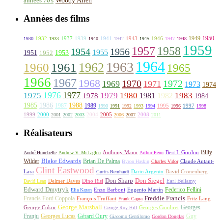
années 70's
Années des films
1949
1950
1932
1937
1939
1941
1943
1946
1930
1933
1940
1942
1945
1947
1948
1959
1957
1958
1956
1954
1955
1951
1952
1953
1964
1963
1962
1960
1961
1965
1966
1967
1968
1970
1972
1969
1971
1973
1974
1976
1977
1975
1979
1980
1981
1983
1978
1982
1984
1985
1986
1988
1987
1989
1995
1997
1990
1991
1992
1993
1994
1996
1998
1999
2000
2004
2005
2008
2001
2002
2003
2006
2007
2011
Réalisateurs
Billy
Anthony Mann
André Hunebelle
Andrew V. McLaglen
Arthur Penn
Bert I. Gordon
Wilder
Blake Edwards
Brian De Palma
Claude Autant-
Byron Haskin
Charles Vidor
Clint Eastwood
Lara
David Cronenberg
Curtis Bernhardt
Dario Argento
Don Sharp
Don Siegel
David Lean
Delmer Daves
Dino Risi
Earl Bellamy
Edward Dmytryk
Federico Fellini
Elia Kazan
Enzo Barboni
Eugenio Martín
Freddie Francis
Francis Ford Coppola
François Truffaut
Fritz Lang
Frank Capra
George Marshall
George Cukor
Georges
George Roy Hill
Georges Combret
Franju
Georges Lucas
Gérard Oury
Guy
Giacomo Gentilomo
Gordon Douglas