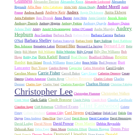
Guinness
Alexander Davion
Alexander Knox
Alexandre
Alexander Lockwood
André Morell
Rignault
Alfie Bass
Alfio Caltabiano
Alida Valli
Alison Doody
André
Andrew Keir
Andrex
Anita Ekberg
Andrea Aureli
Angie Dickinson
Pousse
Ann Dvorak
Anne Baxter
Anouk Aimée
Anita Pallenberg
Anne Helm
Annie Girardot
Anthony Daniels
Anthony Quayle
Anthony Quinn
Anthony Higgins
Anthony Perkins
Audrey
Arlene Dahl
Audie Murphy
Arletty
Arnold Schwarzenegger
Arthur O'Connell
Hepburn
Ava Gardner
Barbara Bach
Barbara Carrera
Barbara
Barbara Bates
Barbara Shelley
O'Neil
Barbara Stanwyck
Barbara Steele
Barry Sullivan
Basil Rathbone
Bernard Lee
Bernard Blier
Ben Johnson
Bernard La Jarrige
Bernadette Lafont
Bette
Billy Dee Williams
Bob
Davis
Bill Murray
Bill Williams
Billie Whitelaw
Billy Crystal
Boris Karloff
Bourvil
Brigitte
Hope
Brad Dexter
Bradford Dillman
Bobby Parr
Bardot
Burt
Brook Williams
Bud Spencer
Britt Ekland
Bruce Cabot
Bruce Willis
Lancaster
Burt Young
Capucine
Carol Lynley
Candice Bergen
Carlos Montalbán
Carrie Fisher
Caroline Munro
Carroll Baker
Cary Grant
Catherine Deneuve
Cesare
Charles Bronson
Charles
Danova
Charles Aznavour
Charles Boyer
Charles Coburn
Charlton Heston
Denner
Charles Gray
Charles Vanel
Charlotte Rampling
Christine Fabréga
Christopher Lee
Christopher Walken
Christopher Plummer
Claude Brasseur
Clark Gable
Claudia Cardinale
Cindi Wood
Claude Piéplu
Claude Rich
Clint Eastwood
Clifford Evans
Claudine Auger
Cliff Robertson
Colette
Curd Jürgens
Fleury
Colleen Dewhurst
Corinne Cléry
Cyd Charisse
Daliah Lavi
Dalida
Dan
Duryea
Dana Andrews
Dana Elcar
Darry Cowl
David Bowie
David Carradine
David Hemmings
David Prowse
Dean Martin
David Lodge
David Niven
Debbie Reynolds
Dennis Price
Deborah Kerr
Dennis Hopper
Debra Paget
Demi Moore
Denholm Elliott
Desmond Llewelyn
Donald
Derren Nesbitt
Derek Francis
Diane Keaton