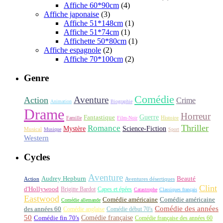
Affiche 60*90cm
(4)
Affiche japonaise
(3)
Affiche 51*148cm
(1)
Affiche 51*74cm
(1)
Affichette 50*80cm
(1)
Affiche espagnole
(2)
Affiche 70*100cm
(2)
Genre
Comédie
Aventure
Action
Crime
Animation
Biographie
Drame
Horreur
Fantastique
Guerre
Histoire
Famille
Film-Noir
Thriller
Romance
Science-Fiction
Mystère
Musical
Musique
Sport
Western
Cycles
Aventure
Audrey Hepburn
Beauté
Aventures désertiques
Action
Clint
d'Hollywood
Brigitte Bardot
Capes et épées
Catastrophe
Classiques français
Eastwood
Comédie américaine
Comédie américaine
Comédie allemande
Comédie des années
des années 60
Comédie anglaise
Comédie début 70's
50
Comédie française
Comédie fin 70's
Comédie française des années 60