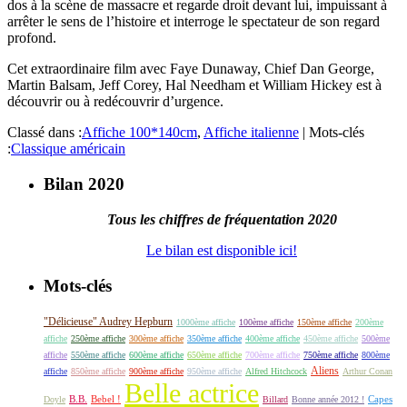
dos à la scène de massacre et regarde droit devant lui, impuissant à
arrêter le sens de l’histoire et interroge le spectateur de son regard
profond.
Cet extraordinaire film avec Faye Dunaway, Chief Dan George,
Martin Balsam, Jeff Corey, Hal Needham et William Hickey est à
découvrir ou à redécouvrir d’urgence.
Classé dans :
Affiche 100*140cm
,
Affiche italienne
|
Mots-clés
:
Classique américain
Bilan 2020
Tous les chiffres de fréquentation 2020
Le bilan est disponible ici!
Mots-clés
"Délicieuse" Audrey Hepburn
1000ème affiche
100ème affiche
150ème affiche
200ème
affiche
250ème affiche
300ème affiche
350ème affiche
400ème affiche
450ème affiche
500ème
affiche
550ème affiche
600ème affiche
650ème affiche
700ème affiche
750ème affiche
800ème
Aliens
affiche
850ème affiche
900ème affiche
950ème affiche
Alfred Hitchcock
Arthur Conan
Belle actrice
B.B.
Bebel !
Capes
Doyle
Billard
Bonne année 2012 !