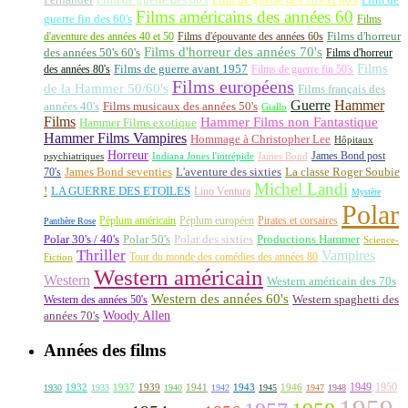
Film de guerre des 60's
Film de guerre des 70's et 80's
Film de
Films américains des années 60
guerre fin des 60's
Films
d'aventure des années 40 et 50
Films d'épouvante des années 60s
Films d'horreur
Films d'horreur des années 70's
des années 50's 60's
Films d'horreur
Films
des années 80's
Films de guerre avant 1957
Films de guerre fin 50's
Films européens
de la Hammer 50/60's
Films français des
Guerre
Hammer
années 40's
Films musicaux des années 50's
Giallo
Films
Hammer Films non Fantastique
Hammer Films exotique
Hammer Films Vampires
Hommage à Christopher Lee
Hôpitaux
Horreur
James Bond post
Indiana Jones l'intrépide
psychiatriques
James Bond
La classe Roger Soubie
70's
James Bond seventies
L'aventure des sixties
Michel Landi
!
LA GUERRE DES ETOILES
Lino Ventura
Mystère
Polar
Péplum américain
Péplum européen
Pirates et corsaires
Panthère Rose
Polar 30's / 40's
Polar 50's
Polar des sixties
Productions Hammer
Science-
Thriller
Vampires
Tour du monde des comédies des années 80
Fiction
Western américain
Western
Western américain des 70s
Western des années 60's
Western des années 50's
Western spaghetti des
Woody Allen
années 70's
Années des films
1949
1950
1932
1937
1939
1941
1943
1946
1930
1933
1940
1942
1945
1947
1948