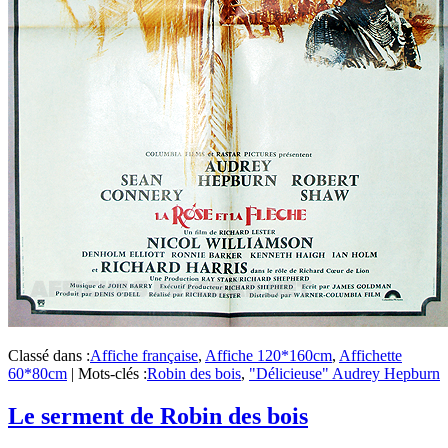
Classé dans :
Affiche française
,
Affiche 120*160cm
,
Affichette
60*80cm
|
Mots-clés :
Robin des bois
,
"Délicieuse" Audrey Hepburn
Le serment de Robin des bois