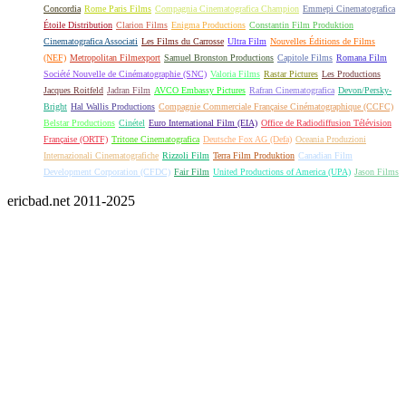
Concordia
Rome Paris Films
Compagnia Cinematografica Champion
Emmepi Cinematografica
Étoile Distribution
Clarion Films
Enigma Productions
Constantin Film Produktion
Cinematografica Associati
Les Films du Carrosse
Ultra Film
Nouvelles Éditions de Films
(NEF)
Metropolitan Filmexport
Samuel Bronston Productions
Capitole Films
Romana Film
Société Nouvelle de Cinématographie (SNC)
Valoria Films
Rastar Pictures
Les Productions
Jacques Roitfeld
Jadran Film
AVCO Embassy Pictures
Rafran Cinematografica
Devon/Persky-
Bright
Hal Wallis Productions
Compagnie Commerciale Française Cinématographique (CCFC)
Belstar Productions
Cinétel
Euro International Film (EIA)
Office de Radiodiffusion Télévision
Française (ORTF)
Tritone Cinematografica
Deutsche Fox AG (Defa)
Oceania Produzioni
Internazionali Cinematografiche
Rizzoli Film
Terra Film Produktion
Canadian Film
Development Corporation (CFDC)
Fair Film
United Productions of America (UPA)
Jason Films
ericbad.net 2011-2025