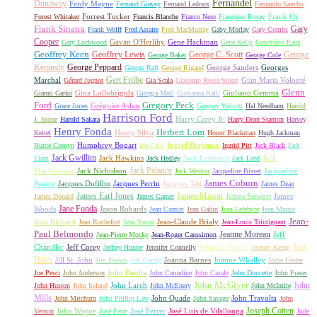
Fernandel
Dunaway
Ferdy Mayne
Fernand Gravey
Fernand Ledoux
Fernando Sancho
Forrest Tucker
Frank Oz
Forest Whitaker
Francis Blanche
Franco Nero
Françoise Rosay
Frank Sinatra
Gary
Frank Wolff
Fred Astaire
Fred MacMurray
Gaby Morlay
Gary Combs
Cooper
Gavan O'Herlihy
Gene Hackman
Gary Lockwood
Gene Kelly
Geneviève Page
Geoffrey Keen
Geoffrey Lewis
George C. Scott
George
George Baker
George Cole
Kennedy
George Peppard
George Sanders
Georges
George Raft
George Rigaud
Gert Fröbe
Marchal
Gian Maria Volonté
Gérard Jugnot
Gia Scala
Giacomo Rossi-Stuart
Glenn
Gina Lollobrigida
Giuliano Gemma
Gianni Garko
Giorgia Moll
Giovanna Ralli
Gregory Peck
Ford
Grégoire Aslan
Grace Jones
Gregory Walcott
Hal Needham
Harold
Harrison Ford
Harry Carey Jr.
J. Stone
Harold Sakata
Harry Dean Stanton
Harvey
Henry Fonda
Herbert Lom
Henry Silva
Keitel
Honor Blackman
Hugh Jackman
Humphrey Bogart
Ingrid Bergman
Hume Cronyn
Ida Galli
Ingrid Pitt
Jack Black
Jack
Jack Gwillim
Jack Hawkins
Jack Lemmon
Jack
Elam
Jack Hedley
Jack Lord
Jack Palance
MacGowran
Jack Nicholson
Jacqueline
Jack Weston
Jacqueline Bisset
James Coburn
Pearce
Jacques Dufilho
Jacques Perrin
Jacques Tati
James Dean
James Earl Jones
James Mason
James Stewart
James
James Donald
James Garner
Jane Fonda
Woods
Jason Robards
Jean Carmet
Jean Gabin
Jean Lefebvre
Jean Marais
Jean-
Jean Richard
Jean-Claude Brialy
Jean Rochefort
Jean Yanne
Jean-Louis Trintignant
Paul Belmondo
Jeanne Moreau
Jeff
Jean-Pierre Mocky
Jean-Roger Caussimon
Jess
Chandler
Jeff Corey
Jennifer Daniel
Jeffrey Hunter
Jennifer Connelly
Jeremy Kemp
Hahn
Jill St. John
Joanna Barnes
Joanne Whalley
Jim Brown
Jim Carrey
Jodie Foster
John Bartha
Joe Pesci
John Anderson
John Carradine
John Cazale
John Doucette
John Fraser
John McGiver
John
John Larch
John Huston
John Ireland
John McEnery
John McIntire
Mills
John Quade
John Travolta
John Mitchum
John Phillip Law
John Savage
John
Joseph Cotten
John Wayne
José Ferrer
José Luis de Vilallonga
Vernon
José Ferre
Jude