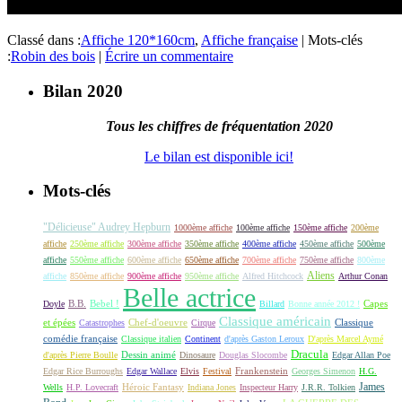
Classé dans :
Affiche 120*160cm
,
Affiche française
|
Mots-clés
:
Robin des bois
|
Écrire un commentaire
Bilan 2020
Tous les chiffres de fréquentation 2020
Le bilan est disponible ici!
Mots-clés
"Délicieuse" Audrey Hepburn
1000ème affiche
100ème affiche
150ème affiche
200ème
affiche
250ème affiche
300ème affiche
350ème affiche
400ème affiche
450ème affiche
500ème
affiche
550ème affiche
600ème affiche
650ème affiche
700ème affiche
750ème affiche
800ème
Aliens
affiche
850ème affiche
900ème affiche
950ème affiche
Alfred Hitchcock
Arthur Conan
Belle actrice
B.B.
Bebel !
Capes
Doyle
Billard
Bonne année 2012 !
Classique américain
et épées
Classique
Catastrophes
Chef-d'oeuvre
Cirque
comédie française
Classique italien
Continent
d'après Gaston Leroux
D'après Marcel Aymé
Dracula
Dessin animé
d'après Pierre Boulle
Dinosaure
Douglas Slocombe
Edgar Allan Poe
Frankenstein
Edgar Rice Burroughs
Edgar Wallace
Elvis
Festival
Georges Simenon
H.G.
James
Héroic Fantasy
Wells
H.P. Lovecraft
Indiana Jones
Inspecteur Harry
J.R.R. Tolkien