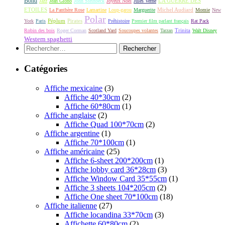
Bond
LA GUERRE DES
Jazz
Jean Giono
John Steinbeck
Joyeux Noël
Jules Verne
ETOILES
Michel Audiard
La Panthère Rose
Lamartine
Loup-garou
Marguerite
Momie
New
Polar
Péplum
Pirates
York
Paris
Préhistoire
Premier film parlant français
Rat Pack
Robin des bois
Roger Corman
Scotland Yard
Soucoupes volantes
Tarzan
Trinita
Walt Disney
Western spaghetti
Rechercher :
Catégories
Affiche mexicaine
(3)
Affiche 40*30cm
(2)
Affiche 60*80cm
(1)
Affiche anglaise
(2)
Affiche Quad 100*70cm
(2)
Affiche argentine
(1)
Affiche 70*100cm
(1)
Affiche américaine
(25)
Affiche 6-sheet 200*200cm
(1)
Affiche lobby card 36*28cm
(3)
Affiche Window Card 35*55cm
(1)
Affiche 3 sheets 104*205cm
(2)
Affiche One sheet 70*100cm
(18)
Affiche italienne
(27)
Affiche locandina 33*70cm
(3)
Affichette 60*80cm
(2)