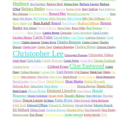
Hepburn
Ava Gardner
Barbara Bach
Barbara Carrera
Barbara
Barbara Bates
Barbara Shelley
O'Neil
Barbara Stanwyck
Barbara Steele
Barry Sullivan
Basil Rathbone
Bernard Lee
Bernard Blier
Ben Johnson
Bernard La Jarrige
Bernadette Lafont
Bette
Billy Dee Williams
Bob
Davis
Bill Murray
Bill Williams
Billie Whitelaw
Billy Crystal
Boris Karloff
Bourvil
Brigitte
Hope
Brad Dexter
Bradford Dillman
Bobby Parr
Bardot
Burt
Brook Williams
Bud Spencer
Britt Ekland
Bruce Cabot
Bruce Willis
Lancaster
Burt Young
Capucine
Carol Lynley
Candice Bergen
Carlos Montalbán
Carrie Fisher
Caroline Munro
Carroll Baker
Cary Grant
Catherine Deneuve
Cesare
Charles Bronson
Charles
Danova
Charles Aznavour
Charles Boyer
Charles Coburn
Charlton Heston
Denner
Charles Gray
Charles Vanel
Charlotte Rampling
Christine Fabréga
Christopher Lee
Christopher Walken
Christopher Plummer
Claude Brasseur
Clark Gable
Claudia Cardinale
Cindi Wood
Claude Piéplu
Claude Rich
Clint Eastwood
Clifford Evans
Claudine Auger
Cliff Robertson
Colette
Curd Jürgens
Fleury
Colleen Dewhurst
Corinne Cléry
Cyd Charisse
Daliah Lavi
Dalida
Dan
Duryea
Dana Andrews
Dana Elcar
Darry Cowl
David Bowie
David Carradine
David Hemmings
David Prowse
Dean Martin
David Lodge
David Niven
Debbie Reynolds
Dennis Price
Deborah Kerr
Dennis Hopper
Debra Paget
Demi Moore
Denholm Elliott
Desmond Llewelyn
Donald
Derren Nesbitt
Derek Francis
Diane Keaton
Pleasence
Dorothy Malone
Douglas
Donald Sutherland
Donald Wolfit
Doug McClure
Duncan Lamont
Eddie Byrne
Wilmer
Ed Harris
Eddie Firestone
Edgar Buchanan
Edith Scob
Edmond O'Brien
Edward G. Robinson
Edwige Fenech
Edward Mulhare
Eli Wallach
Elisha Cook
Elizabeth Hartman
Elizabeth Taylor
Elsa Martinelli
Elvis Presley
Faye
Eric Porter
Ernest Borgnine
Enrique Lucero
Estelle Winwood
Everett McGill