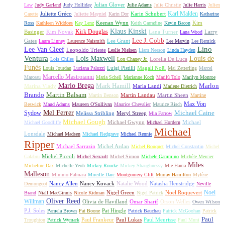
Julian Glover
Law
Judy Garland
Judy Holliday
Julie Adams
Julie Christie
Julie Harris
Julien
Karl Malden
Juliette Gréco
Karin Schubert
Carette
Juliette Mayniel
Karin Dor
Katharine
Keenan Wynn
Kim
Ross
Kathleen Widdoes
Kay Lenz
Keith Carradine
Kevin Bacon
Klaus Kinski
Kirk Douglas
Basinger
Kim Novak
Lana Turner
Larry
Lana Wood
Lee J. Cobb
Gates
Lee Grant
Laura Linney
Laurence Naismith
Lee Marvin
Lee Remick
Lino
Lee Van Cleef
Leopoldo Trieste
Leslie Nielsen
Liam Neeson
Linda Hayden
Ventura
Lois Maxwell
Louis de
Lorella De Luca
Lois Chiles
Lon Chaney Jr.
Funès
Luigi Pistilli
Magali Noël
Louis Jourdan
Luciana Paluzzi
Mai Zetterling
Marcel
Marcello Mastroianni
Marceau
Maria Schell
Marianne Koch
Marilù Tolo
Marilyn Monroe
Mario Brega
Mark Hamill
Marlon
Marina Vlady
Marla Landi
Marlene Dietrich
Martin Balsam
Brando
Martin Landau
Martin Sheen
Martin Benson
Martine
Max Von
Beswick
Maud Adams
Maureen O'Sullivan
Maurice Chevalier
Maurice Risch
Mel Ferrer
Sydow
Michael Caine
Melissa Stribling
Meryl Streep
Mia Farrow
Michael Gough
Michael Gwynn
Michael
Michael Goodliffe
Michael Hordern
Michael
Lonsdale
Michael Madsen
Michael Redgrave
Michael Rennie
Ripper
Michael Sarrazin
Michel Ardan
Michel Bouquet
Michel Constantin
Michel
Michel Piccoli
Galabru
Michel Serrault
Michel Simon
Michele Gammino
Michèle Mercier
Miles
Micheline Dax
Michelle Yeoh
Mickey Rourke
Mickey Shaughnessy
Mie Hama
Malleson
Mimmo Palmara
Mireille Darc
Montgomery Clift
Murray Hamilton
Mylène
Nancy Allen
Nancy Kovack
Natalie Wood
Natasha Henstridge
Demongeot
Neville
Noel
Nigel Green
Noël Roquevert
Brand
Niall MacGinnis
Nicole Kidman
Nigel Patrick
Oliver Reed
Willman
Olivia de Havilland
Omar Sharif
Orson Welles
Owen Wilson
P.J. Soles
Pat Hingle
Pamela Brown
Pat Boone
Patrick Bauchau
Patrick McGoohan
Patrick
Paul
Paul Frankeur
Paul Lukas
Paul Meurisse
Troughton
Patrick Wymark
Paul Muni