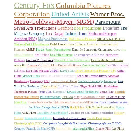
Century Fox
Columbia Pictures
Corporation
United Artists
Warner Bros.
Metro-Goldwyn-Mayer (MGM)
Paramount
Seven Arts Productions
Gaumont
Eon Productions
Lucasfilm
The
Malpaso Company
Lux
Danjaq
Cocinor
Titanus
Produzioni Europee
Associati (PEA)
Malpaso Productions
RKO Radio Pictures
Allied Artists Pictures
Warner-Pathé Distributors
Pathé Consortium Cinéma
American International
Pictures
AMLF
Prodis
Rank Organisation
Dino de Laurentiis Cinematografica
Les
films Marbeuf
EMI Films
Les Films Ariane
La compagnie Mirisch
Filmways
Pictures
Amicus Productions
Warwick Film Productions
Les Productions Artistes
Associés
Cinema 77
Rialto Film Preben-Philipsen
Zoetrope Studios
Les Films Jacques
Leitienne
Les Films Marceau
Cinédis
Rapid Film
United International Pictures (UIP)
Cerito
Films
Mondex Films
Dino De Laurentiis Company
Les films Fernand Rivers
American
Broadcasting Company (ABC)
Franco London Films
Societé Cinématographique Lyre
Alta
Vista Film Production
Galatea Film
Les Films Corona
Tigon British Film Productions
Touchstone Pictures
Avala Film
Europrodis
Edward Small Productions
Leone Film
Selznick
International Pictures
PSO International
Fox-Lira
Village Roadshow Pictures
Atlántida Films
Mars Film
Société Nouvelle des Établissements Gaumont (SNEG)
Les Films Christian Fechner
Dania Film
Les Films Georges Muller (FGM)
Hawk Films
Walt Disney Productions
Specta
Films
Cady Films
Les Films Roger Richebé
Comptoir du film français production
Embassy
Pictures
Transcontinental Films
La Société des Films Sirius
Société Française de
Cinématographie (SFC)
Compagnie Française de Distribution Cinématographique (CFDC)
Comptoir Français du Film (CFF)
Excelsa Film
Intermondia Films
Glomer Film
Les Films