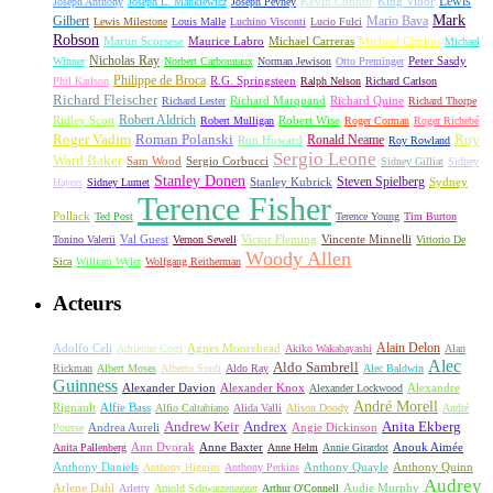
Lewis
King Vidor
Joseph Anthony
Joseph L. Mankiewicz
Joseph Pevney
Kevin Connor
Mark
Gilbert
Mario Bava
Lewis Milestone
Louis Malle
Luchino Visconti
Lucio Fulci
Robson
Michael Carreras
Michael Cimino
Martin Scorsese
Maurice Labro
Michael
Nicholas Ray
Winner
Norbert Carbonnaux
Norman Jewison
Otto Preminger
Peter Sasdy
Philippe de Broca
Phil Karlson
R.G. Springsteen
Ralph Nelson
Richard Carlson
Richard Fleischer
Richard Quine
Richard Lester
Richard Marquand
Richard Thorpe
Ridley Scott
Robert Aldrich
Robert Mulligan
Robert Wise
Roger Corman
Roger Richebé
Roger Vadim
Roman Polanski
Roy
Ron Howard
Ronald Neame
Roy Rowland
Sergio Leone
Ward Baker
Sam Wood
Sergio Corbucci
Sidney Gilliat
Sidney
Stanley Donen
Steven Spielberg
Stanley Kubrick
Sydney
Hayers
Sidney Lumet
Terence Fisher
Pollack
Ted Post
Terence Young
Tim Burton
Val Guest
Vincente Minnelli
Tonino Valerii
Vernon Sewell
Victor Fleming
Vittorio De
Woody Allen
Sica
William Wyler
Wolfgang Reitherman
Acteurs
Alain Delon
Adolfo Celi
Agnes Moorehead
Adrienne Corri
Akiko Wakabayashi
Alan
Alec
Aldo Sambrell
Rickman
Albert Moses
Alberto Sordi
Aldo Ray
Alec Baldwin
Guinness
Alexander Davion
Alexander Knox
Alexandre
Alexander Lockwood
André Morell
Rignault
Alfie Bass
Alfio Caltabiano
Alida Valli
Alison Doody
André
Andrew Keir
Andrex
Anita Ekberg
Andrea Aureli
Angie Dickinson
Pousse
Ann Dvorak
Anne Baxter
Anouk Aimée
Anita Pallenberg
Anne Helm
Annie Girardot
Anthony Daniels
Anthony Quayle
Anthony Quinn
Anthony Higgins
Anthony Perkins
Audrey
Arlene Dahl
Audie Murphy
Arletty
Arnold Schwarzenegger
Arthur O'Connell