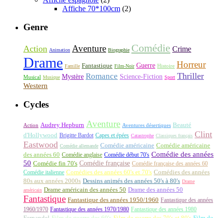
Affiche 70*100cm
(2)
Genre
Comédie
Aventure
Action
Crime
Animation
Biographie
Drame
Horreur
Fantastique
Guerre
Histoire
Famille
Film-Noir
Thriller
Romance
Science-Fiction
Mystère
Musical
Musique
Sport
Western
Cycles
Aventure
Audrey Hepburn
Beauté
Aventures désertiques
Action
Clint
d'Hollywood
Brigitte Bardot
Capes et épées
Catastrophe
Classiques français
Eastwood
Comédie américaine
Comédie américaine
Comédie allemande
Comédie des années
des années 60
Comédie anglaise
Comédie début 70's
50
Comédie française
Comédie fin 70's
Comédie française des années 60
Comédie italienne
Comédies des années 60's et 70's
Comédies des années
80s aux années 2000s
Dessins animés des années 50's à 80's
Drame
Drame américain des années 50
Drame des années 50
américain
Fantastique
Fantastique des années 1950/1960
Fantastique des années
1960/1970
Fantastique des années 1970/1980
Fantastique des années 1980
Fernandel