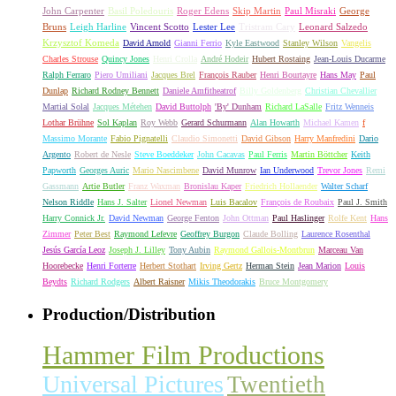
John Carpenter
Basil Poledouris
Roger Edens
Skip Martin
Paul Misraki
George
Bruns
Leigh Harline
Vincent Scotto
Lester Lee
Tristram Cary
Leonard Salzedo
Krzysztof Komeda
David Arnold
Gianni Ferrio
Kyle Eastwood
Stanley Wilson
Vangelis
Charles Strouse
Quincy Jones
Henri Crolla
André Hodeir
Hubert Rostaing
Jean-Louis Ducarme
Ralph Ferraro
Piero Umiliani
Jacques Brel
François Rauber
Henri Bourtayre
Hans May
Paul
Dunlap
Richard Rodney Bennett
Daniele Amfitheatrof
Billy Goldenberg
Christian Chevallier
Martial Solal
Jacques Métehen
David Buttolph
'By' Dunham
Richard LaSalle
Fritz Wenneis
Lothar Brühne
Sol Kaplan
Roy Webb
Gerard Schurmann
Alan Howarth
Michael Kamen
f
Massimo Morante
Fabio Pignatelli
Claudio Simonetti
David Gibson
Harry Manfredini
Dario
Argento
Robert de Nesle
Steve Boeddeker
John Cacavas
Paul Ferris
Martin Böttcher
Keith
Papworth
Georges Auric
Mario Nascimbene
David Munrow
Ian Underwood
Trevor Jones
Remi
Gassmann
Artie Butler
Franz Waxman
Bronislau Kaper
Friedrich Hollaender
Walter Scharf
Nelson Riddle
Hans J. Salter
Lionel Newman
Luis Bacalov
François de Roubaix
Paul J. Smith
Harry Connick Jr.
David Newman
George Fenton
John Ottman
Paul Haslinger
Rolfe Kent
Hans
Zimmer
Peter Best
Raymond Lefevre
Geoffrey Burgon
Claude Bolling
Laurence Rosenthal
Jesús García Leoz
Joseph J. Lilley
Tony Aubin
Raymond Gallois-Montbrun
Marceau Van
Hoorebecke
Henri Forterre
Herbert Stothart
Irving Gertz
Herman Stein
Jean Marion
Louis
Beydts
Richard Rodgers
Albert Raisner
Mikis Theodorakis
Bruce Montgomery
Production/Distribution
Hammer Film Productions
Universal Pictures
Twentieth