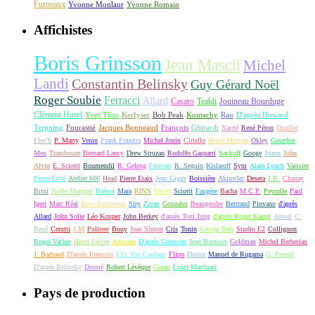
Furneaux
Yvonne Monlaur
Yvonne Romain
Affichistes
Boris Grinsson
Jean Mascii
Michel
Landi
Constantin Belinsky
Guy Gérard Noël
Roger Soubie
Ferracci
Allard
Casaro
Tealdi
Jouineau Bourduge
Clément Hurel
Yves Thos
Kerfyser
Bob Peak
Koutachy
Rau
D'après Howard
Terpning
Fourastié
Jacques Bonneaud
François
Ghirardi
Xarrié
René Péron
Druillet
Floc'h
P. Marty
Venin
Frank Frazetta
Michel Jouin
Ciriello
Hervé Morvan
Okley
Gourdon
Mos
Trambouze
Bernard Lancy
Drew Struzan
Rodolfo Gasparri
Savkoff
Googe
Joann
John
Alvin
E. Sciotti
Boumendil
R. Geleng
Fouteau
R. Seguin
Kislaroff
Sym
Alain Lynch
Vaissier
Pierre Levé
Atelier 606
Head
Pierre Etaix
Jean Gigax
Boissière
Akinstler
Deseta
J.B.
Chanay
Brini
Joëlle Marquet
Brénot
Mara
RINN
David
Sciotti
Faugère
Bacha
M.C.P.
Peyrolle
Paul
Igert
Marc Réal
René Renneteau
Siry
Zoran
Gonzalez
Beaugendre
Bertrand
Piovano
d'après
Allard
John Solie
Léo Kouper
John Berkey
d'après Tom Jung
d'après Roger Kastel
Amsel
C.
René
Cerutti
J.M
Politeer
Bouy
Jean Simon
Cris
Tonin
George Barr
Studio E2
Collignon
Roger Vacher
Henri Faivre
Arnstam
D'après Grinsson
Jean Barnoux
Goldman
Michel Berberian
J. Barbaud
D'après François
J.D. Van Caulaert
Flipo
Dastor
Manuel de Rugama
G. Pezeril
D'après Belinsky
Desmé
Robert Lévèque
Gruau
Luigi Martinati
Pays de production