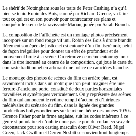
Le shérif de Nottingham sous les traits de Peter Cushing n’a qu’à
bien se tenir. Robin des Bois, campé par Richard Greene, va faire
tout ce qui est en son pouvoir pour contrecarrer ses plans et
conquérir le cœur de la ravissante Marian, jouée par Sarah Branch.
La composition de l’affichette est un montage photos précisément
incorporé sur un fond rouge vif uni. Robin des Bois à droite brandit
fièrement son épée de justice et est entouré d’un fin liseré noir, peint
de façon irrégulière pour donner un effet de profondeur et de
mouvement brute à la scène. On retrouve ce même entourage noir
dans le titre incrusté au centre de la composition, qui joue la carte du
contraste traditionnel en arborant une police de caractères blanche.
Le montage des photos de scènes du film en arrière plan, est
savamment inclus dans un motif que l’on peut imaginer être une
ferrure d’ancienne porte, constitué de deux parties horizontales
travaillées et symétriques verticalement. On y représente des scènes
du film qui annoncent le rythme rempli d’action et d’intrigues
médiévales du scénario du film, dans la lignée des grandes
productions hollywoodiennes sur le même thème des années 1930s.
Terence Fisher pour la firme anglaise, suit les codes inhérents à ce
genre si populaire et n’oublie donc pas le port du collant
so sexy
de
circonstance pour son casting masculin dont Oliver Reed, Nigel
Green, Jack Gwillim et Derren Nesbitt se souviendront longtemps