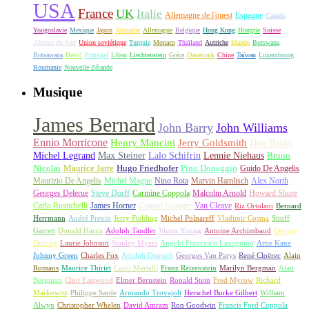
USA
France
UK
Italie
Allemagne de l'ouest
Espagne
Canada
Yougoslavie
Mexique
Japon
Australie
Allemagne
Belgique
Hong Kong
Hongrie
Suisse
Afrique du Sud
Union soviétique
Turquie
Monaco
Thaïland
Autriche
Irlande
Botswana
Botsawana
Brésil
Portugal
Liban
Liechtenstein
Grèce
Danemark
Chine
Taïwan
Luxembourg
Roumanie
Nouvelle-Zélande
Musique
James Bernard
John Barry
John Williams
Ennio Morricone
Henry Mancini
Jerry Goldsmith
Don Banks
Michel Legrand
Max Steiner
Lalo Schifrin
Lennie Niehaus
Bruno
Nicolai
Maurice Jarre
Hugo Friedhofer
Pino Donaggio
Guido De Angelis
Maurizio De Angelis
Michel Magne
Nino Rota
Marvin Hamlisch
Alex North
Georges Delerue
Steve Dorff
Carmine Coppola
Malcolm Arnold
Howard Shore
Carlo Rustichelli
James Horner
Conrad Salinger
Van Cleave
Riz Ortolani
Bernard
Herrmann
André Previn
Jerry Fielding
Michel Polnareff
Vladimir Cosma
Snuff
Garrett
Donald Harris
Adolph Tandler
Victor Young
Antoine Archimbaud
George
Duning
Laurie Johnson
Stanley Myers
Angelo Francesco Lavagnino
Artie Kane
Johnny Green
Charles Fox
Adolph Deutsch
Georges Van Parys
René Cloërec
Alain
Romans
Maurice Thiriet
Carlo Martelli
Franz Reizenstein
Marilyn Bergman
Alan
Bergman
Clint Eastwood
Elmer Bernstein
Ronald Stein
Fred Myrow
Richard
Markowitz
Philippe Sarde
Armando Trovajoli
Herschel Burke Gilbert
William
Alwyn
Christopher Whelen
David Amram
Ron Goodwin
Francis Ford Coppola