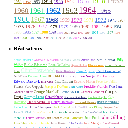
1959
1957
1958
1956
1954
1955
1951
1952
1953
1964
1963
1962
1960
1961
1965
1966
1967
1968
1970
1972
1969
1971
1973
1974
1976
1977
1975
1979
1980
1981
1983
1978
1982
1984
1985
1986
1988
1987
1989
1995
1997
1990
1991
1992
1993
1994
1996
1998
1999
2000
2004
2005
2008
2001
2002
2003
2006
2007
2011
Réalisateurs
Billy
Anthony Mann
André Hunebelle
Andrew V. McLaglen
Arthur Penn
Bert I. Gordon
Wilder
Blake Edwards
Brian De Palma
Claude Autant-
Byron Haskin
Charles Vidor
Clint Eastwood
Lara
David Cronenberg
Curtis Bernhardt
Dario Argento
Don Sharp
Don Siegel
David Lean
Delmer Daves
Dino Risi
Earl Bellamy
Edward Dmytryk
Federico Fellini
Elia Kazan
Enzo Barboni
Eugenio Martín
Freddie Francis
Francis Ford Coppola
François Truffaut
Fritz Lang
Frank Capra
George Marshall
George Cukor
Georges
George Roy Hill
Georges Combret
Franju
Georges Lucas
Gérard Oury
Guy
Giacomo Gentilomo
Gordon Douglas
Irvin Kershner
Henri Verneuil
Henry Hathaway
Hamilton
Howard Hawks
Jack Arnold
Jacques Tati
Irwin Allen
J. Lee Thompson
Jack Cardiff
Jack Kinney
James B. Clark
James Cameron
Jean Renoir
Jean Stelli
Jean-Luc Godard
Jean-Pierre
John Gilling
John Carpenter
John Ford
Melville
Jimmy Sangster
John Boorman
John Sturges
John Huston
John Glen
John Guillermin
John Landis
José Giovanni