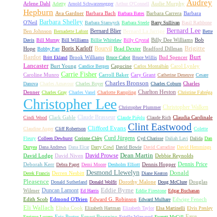
Audrey
Arlene Dahl
Audie Murphy
Arletty
Arnold Schwarzenegger
Arthur O'Connell
Hepburn
Ava Gardner
Barbara Bach
Barbara Carrera
Barbara
Barbara Bates
Barbara Shelley
O'Neil
Barbara Stanwyck
Barbara Steele
Barry Sullivan
Basil Rathbone
Bernard Lee
Bernard Blier
Ben Johnson
Bernard La Jarrige
Bernadette Lafont
Bette
Billy Dee Williams
Bob
Davis
Bill Murray
Bill Williams
Billie Whitelaw
Billy Crystal
Boris Karloff
Bourvil
Brigitte
Hope
Brad Dexter
Bradford Dillman
Bobby Parr
Bardot
Burt
Brook Williams
Bud Spencer
Britt Ekland
Bruce Cabot
Bruce Willis
Lancaster
Burt Young
Capucine
Carol Lynley
Candice Bergen
Carlos Montalbán
Carrie Fisher
Caroline Munro
Carroll Baker
Cary Grant
Catherine Deneuve
Cesare
Charles Bronson
Charles
Danova
Charles Aznavour
Charles Boyer
Charles Coburn
Charlton Heston
Denner
Charles Gray
Charles Vanel
Charlotte Rampling
Christine Fabréga
Christopher Lee
Christopher Walken
Christopher Plummer
Claude Brasseur
Clark Gable
Claudia Cardinale
Cindi Wood
Claude Piéplu
Claude Rich
Clint Eastwood
Clifford Evans
Claudine Auger
Cliff Robertson
Colette
Curd Jürgens
Fleury
Colleen Dewhurst
Corinne Cléry
Cyd Charisse
Daliah Lavi
Dalida
Dan
Duryea
Dana Andrews
Dana Elcar
Darry Cowl
David Bowie
David Carradine
David Hemmings
David Prowse
Dean Martin
David Lodge
David Niven
Debbie Reynolds
Dennis Price
Deborah Kerr
Dennis Hopper
Debra Paget
Demi Moore
Denholm Elliott
Desmond Llewelyn
Donald
Derren Nesbitt
Derek Francis
Diane Keaton
Pleasence
Dorothy Malone
Douglas
Donald Sutherland
Donald Wolfit
Doug McClure
Duncan Lamont
Eddie Byrne
Wilmer
Ed Harris
Eddie Firestone
Edgar Buchanan
Edith Scob
Edmond O'Brien
Edward G. Robinson
Edwige Fenech
Edward Mulhare
Eli Wallach
Elisha Cook
Elizabeth Hartman
Elizabeth Taylor
Elsa Martinelli
Elvis Presley
Faye
Eric Porter
Ernest Borgnine
Enrique Lucero
Estelle Winwood
Everett McGill