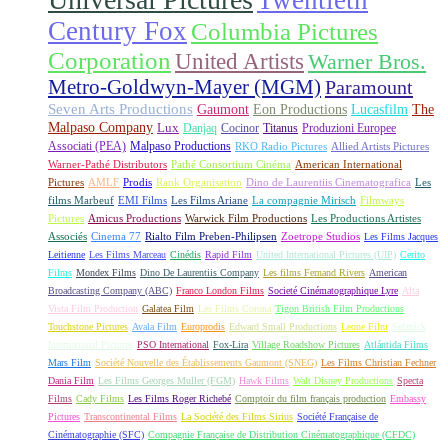
Century Fox
Columbia Pictures
Corporation
United Artists
Warner Bros.
Metro-Goldwyn-Mayer (MGM)
Paramount
Seven Arts Productions
Gaumont
Eon Productions
Lucasfilm
The
Malpaso Company
Lux
Danjaq
Cocinor
Titanus
Produzioni Europee
Associati (PEA)
Malpaso Productions
RKO Radio Pictures
Allied Artists Pictures
Warner-Pathé Distributors
Pathé Consortium Cinéma
American International
Pictures
AMLF
Prodis
Rank Organisation
Dino de Laurentiis Cinematografica
Les
films Marbeuf
EMI Films
Les Films Ariane
La compagnie Mirisch
Filmways
Pictures
Amicus Productions
Warwick Film Productions
Les Productions Artistes
Associés
Cinema 77
Rialto Film Preben-Philipsen
Zoetrope Studios
Les Films Jacques
Leitienne
Les Films Marceau
Cinédis
Rapid Film
United International Pictures (UIP)
Cerito
Films
Mondex Films
Dino De Laurentiis Company
Les films Fernand Rivers
American
Broadcasting Company (ABC)
Franco London Films
Societé Cinématographique Lyre
Alta
Vista Film Production
Galatea Film
Les Films Corona
Tigon British Film Productions
Touchstone Pictures
Avala Film
Europrodis
Edward Small Productions
Leone Film
Selznick
International Pictures
PSO International
Fox-Lira
Village Roadshow Pictures
Atlántida Films
Mars Film
Société Nouvelle des Établissements Gaumont (SNEG)
Les Films Christian Fechner
Dania Film
Les Films Georges Muller (FGM)
Hawk Films
Walt Disney Productions
Specta
Films
Cady Films
Les Films Roger Richebé
Comptoir du film français production
Embassy
Pictures
Transcontinental Films
La Société des Films Sirius
Société Française de
Cinématographie (SFC)
Compagnie Française de Distribution Cinématographique (CFDC)