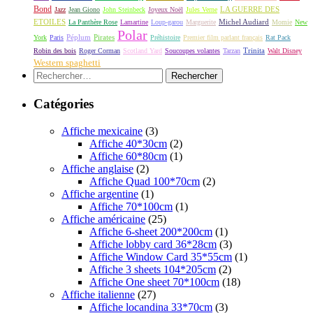
Bond
LA GUERRE DES
Jazz
Jean Giono
John Steinbeck
Joyeux Noël
Jules Verne
ETOILES
Michel Audiard
La Panthère Rose
Lamartine
Loup-garou
Marguerite
Momie
New
Polar
Péplum
Pirates
York
Paris
Préhistoire
Premier film parlant français
Rat Pack
Robin des bois
Roger Corman
Scotland Yard
Soucoupes volantes
Tarzan
Trinita
Walt Disney
Western spaghetti
Rechercher :
Catégories
Affiche mexicaine
(3)
Affiche 40*30cm
(2)
Affiche 60*80cm
(1)
Affiche anglaise
(2)
Affiche Quad 100*70cm
(2)
Affiche argentine
(1)
Affiche 70*100cm
(1)
Affiche américaine
(25)
Affiche 6-sheet 200*200cm
(1)
Affiche lobby card 36*28cm
(3)
Affiche Window Card 35*55cm
(1)
Affiche 3 sheets 104*205cm
(2)
Affiche One sheet 70*100cm
(18)
Affiche italienne
(27)
Affiche locandina 33*70cm
(3)