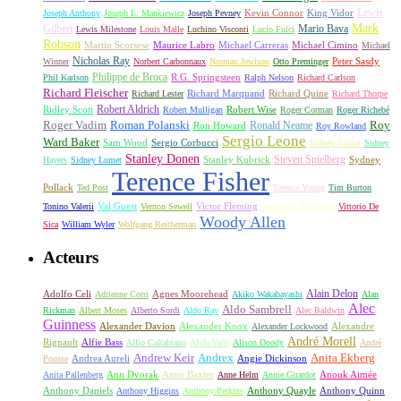
Lewis
King Vidor
Joseph Anthony
Joseph L. Mankiewicz
Joseph Pevney
Kevin Connor
Mark
Gilbert
Mario Bava
Lewis Milestone
Louis Malle
Luchino Visconti
Lucio Fulci
Robson
Michael Carreras
Michael Cimino
Martin Scorsese
Maurice Labro
Michael
Nicholas Ray
Winner
Norbert Carbonnaux
Norman Jewison
Otto Preminger
Peter Sasdy
Philippe de Broca
Phil Karlson
R.G. Springsteen
Ralph Nelson
Richard Carlson
Richard Fleischer
Richard Quine
Richard Lester
Richard Marquand
Richard Thorpe
Ridley Scott
Robert Aldrich
Robert Mulligan
Robert Wise
Roger Corman
Roger Richebé
Roger Vadim
Roman Polanski
Roy
Ron Howard
Ronald Neame
Roy Rowland
Sergio Leone
Ward Baker
Sam Wood
Sergio Corbucci
Sidney Gilliat
Sidney
Stanley Donen
Steven Spielberg
Stanley Kubrick
Sydney
Hayers
Sidney Lumet
Terence Fisher
Pollack
Ted Post
Terence Young
Tim Burton
Val Guest
Vincente Minnelli
Tonino Valerii
Vernon Sewell
Victor Fleming
Vittorio De
Woody Allen
Sica
William Wyler
Wolfgang Reitherman
Acteurs
Alain Delon
Adolfo Celi
Agnes Moorehead
Adrienne Corri
Akiko Wakabayashi
Alan
Alec
Aldo Sambrell
Rickman
Albert Moses
Alberto Sordi
Aldo Ray
Alec Baldwin
Guinness
Alexander Davion
Alexander Knox
Alexandre
Alexander Lockwood
André Morell
Rignault
Alfie Bass
Alfio Caltabiano
Alida Valli
Alison Doody
André
Andrew Keir
Andrex
Anita Ekberg
Andrea Aureli
Angie Dickinson
Pousse
Ann Dvorak
Anne Baxter
Anouk Aimée
Anita Pallenberg
Anne Helm
Annie Girardot
Anthony Daniels
Anthony Quayle
Anthony Quinn
Anthony Higgins
Anthony Perkins