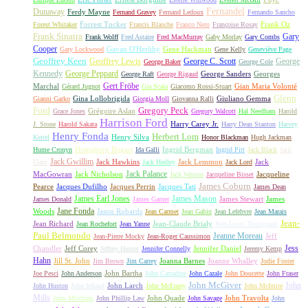
Fernandel
Dunaway
Ferdy Mayne
Fernand Gravey
Fernand Ledoux
Fernando Sancho
Forrest Tucker
Frank Oz
Forest Whitaker
Francis Blanche
Franco Nero
Françoise Rosay
Frank Sinatra
Gary
Frank Wolff
Fred Astaire
Fred MacMurray
Gaby Morlay
Gary Combs
Cooper
Gavan O'Herlihy
Gene Hackman
Gary Lockwood
Gene Kelly
Geneviève Page
Geoffrey Keen
Geoffrey Lewis
George C. Scott
George
George Baker
George Cole
Kennedy
George Peppard
George Sanders
Georges
George Raft
George Rigaud
Gert Fröbe
Marchal
Gian Maria Volonté
Gérard Jugnot
Gia Scala
Giacomo Rossi-Stuart
Glenn
Gina Lollobrigida
Giuliano Gemma
Gianni Garko
Giorgia Moll
Giovanna Ralli
Gregory Peck
Ford
Grégoire Aslan
Grace Jones
Gregory Walcott
Hal Needham
Harold
Harrison Ford
Harry Carey Jr.
J. Stone
Harold Sakata
Harry Dean Stanton
Harvey
Henry Fonda
Herbert Lom
Henry Silva
Keitel
Honor Blackman
Hugh Jackman
Humphrey Bogart
Ingrid Bergman
Hume Cronyn
Ida Galli
Ingrid Pitt
Jack Black
Jack
Jack Gwillim
Jack Hawkins
Jack Lemmon
Jack
Elam
Jack Hedley
Jack Lord
Jack Palance
MacGowran
Jack Nicholson
Jacqueline
Jack Weston
Jacqueline Bisset
James Coburn
Pearce
Jacques Dufilho
Jacques Perrin
Jacques Tati
James Dean
James Earl Jones
James Mason
James Stewart
James
James Donald
James Garner
Jane Fonda
Woods
Jason Robards
Jean Carmet
Jean Gabin
Jean Lefebvre
Jean Marais
Jean-
Jean Richard
Jean-Claude Brialy
Jean Rochefort
Jean Yanne
Jean-Louis Trintignant
Paul Belmondo
Jeanne Moreau
Jeff
Jean-Pierre Mocky
Jean-Roger Caussimon
Jess
Chandler
Jeff Corey
Jennifer Daniel
Jeffrey Hunter
Jennifer Connelly
Jeremy Kemp
Hahn
Jill St. John
Joanna Barnes
Joanne Whalley
Jim Brown
Jim Carrey
Jodie Foster
John Bartha
Joe Pesci
John Anderson
John Carradine
John Cazale
John Doucette
John Fraser
John McGiver
John
John Larch
John Huston
John Ireland
John McEnery
John McIntire
Mills
John Quade
John Travolta
John Mitchum
John Phillip Law
John Savage
John