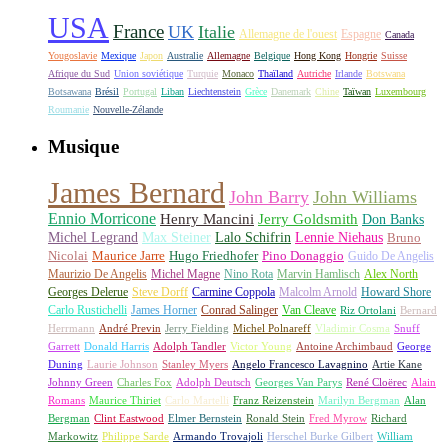
USA
France
UK
Italie
Allemagne de l'ouest
Espagne
Canada
Yougoslavie
Mexique
Japon
Australie
Allemagne
Belgique
Hong Kong
Hongrie
Suisse
Afrique du Sud
Union soviétique
Turquie
Monaco
Thaïland
Autriche
Irlande
Botswana
Botsawana
Brésil
Portugal
Liban
Liechtenstein
Grèce
Danemark
Chine
Taïwan
Luxembourg
Roumanie
Nouvelle-Zélande
Musique
James Bernard
John Barry
John Williams
Ennio Morricone
Henry Mancini
Jerry Goldsmith
Don Banks
Michel Legrand
Max Steiner
Lalo Schifrin
Lennie Niehaus
Bruno
Nicolai
Maurice Jarre
Hugo Friedhofer
Pino Donaggio
Guido De Angelis
Maurizio De Angelis
Michel Magne
Nino Rota
Marvin Hamlisch
Alex North
Georges Delerue
Steve Dorff
Carmine Coppola
Malcolm Arnold
Howard Shore
Carlo Rustichelli
James Horner
Conrad Salinger
Van Cleave
Riz Ortolani
Bernard
Herrmann
André Previn
Jerry Fielding
Michel Polnareff
Vladimir Cosma
Snuff
Garrett
Donald Harris
Adolph Tandler
Victor Young
Antoine Archimbaud
George
Duning
Laurie Johnson
Stanley Myers
Angelo Francesco Lavagnino
Artie Kane
Johnny Green
Charles Fox
Adolph Deutsch
Georges Van Parys
René Cloërec
Alain
Romans
Maurice Thiriet
Carlo Martelli
Franz Reizenstein
Marilyn Bergman
Alan
Bergman
Clint Eastwood
Elmer Bernstein
Ronald Stein
Fred Myrow
Richard
Markowitz
Philippe Sarde
Armando Trovajoli
Herschel Burke Gilbert
William