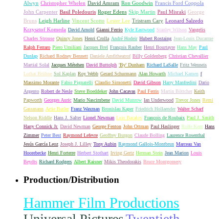
Alwyn
Christopher Whelen
David Amram
Ron Goodwin
Francis Ford Coppola
John Carpenter
Basil Poledouris
Roger Edens
Skip Martin
Paul Misraki
George
Bruns
Leigh Harline
Vincent Scotto
Lester Lee
Tristram Cary
Leonard Salzedo
Krzysztof Komeda
David Arnold
Gianni Ferrio
Kyle Eastwood
Stanley Wilson
Vangelis
Charles Strouse
Quincy Jones
Henri Crolla
André Hodeir
Hubert Rostaing
Jean-Louis Ducarme
Ralph Ferraro
Piero Umiliani
Jacques Brel
François Rauber
Henri Bourtayre
Hans May
Paul
Dunlap
Richard Rodney Bennett
Daniele Amfitheatrof
Billy Goldenberg
Christian Chevallier
Martial Solal
Jacques Métehen
David Buttolph
'By' Dunham
Richard LaSalle
Fritz Wenneis
Lothar Brühne
Sol Kaplan
Roy Webb
Gerard Schurmann
Alan Howarth
Michael Kamen
f
Massimo Morante
Fabio Pignatelli
Claudio Simonetti
David Gibson
Harry Manfredini
Dario
Argento
Robert de Nesle
Steve Boeddeker
John Cacavas
Paul Ferris
Martin Böttcher
Keith
Papworth
Georges Auric
Mario Nascimbene
David Munrow
Ian Underwood
Trevor Jones
Remi
Gassmann
Artie Butler
Franz Waxman
Bronislau Kaper
Friedrich Hollaender
Walter Scharf
Nelson Riddle
Hans J. Salter
Lionel Newman
Luis Bacalov
François de Roubaix
Paul J. Smith
Harry Connick Jr.
David Newman
George Fenton
John Ottman
Paul Haslinger
Rolfe Kent
Hans
Zimmer
Peter Best
Raymond Lefevre
Geoffrey Burgon
Claude Bolling
Laurence Rosenthal
Jesús García Leoz
Joseph J. Lilley
Tony Aubin
Raymond Gallois-Montbrun
Marceau Van
Hoorebecke
Henri Forterre
Herbert Stothart
Irving Gertz
Herman Stein
Jean Marion
Louis
Beydts
Richard Rodgers
Albert Raisner
Mikis Theodorakis
Bruce Montgomery
Production/Distribution
Hammer Film Productions
Universal Pictures
Twentieth