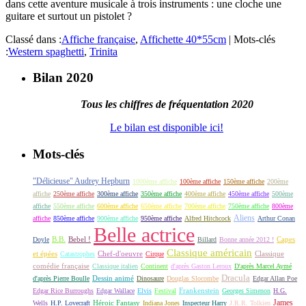
dans cette aventure musicale à trois instruments : une cloche une
guitare et surtout un pistolet ?
Classé dans :
Affiche française
,
Affichette 40*55cm
|
Mots-clés
:
Western spaghetti
,
Trinita
Bilan 2020
Tous les chiffres de fréquentation 2020
Le bilan est disponible ici!
Mots-clés
"Délicieuse" Audrey Hepburn
1000ème affiche
100ème affiche
150ème affiche
200ème
affiche
250ème affiche
300ème affiche
350ème affiche
400ème affiche
450ème affiche
500ème
affiche
550ème affiche
600ème affiche
650ème affiche
700ème affiche
750ème affiche
800ème
Aliens
affiche
850ème affiche
900ème affiche
950ème affiche
Alfred Hitchcock
Arthur Conan
Belle actrice
B.B.
Bebel !
Capes
Doyle
Billard
Bonne année 2012 !
Classique américain
et épées
Classique
Catastrophes
Chef-d'oeuvre
Cirque
comédie française
Classique italien
Continent
d'après Gaston Leroux
D'après Marcel Aymé
Dracula
Dessin animé
d'après Pierre Boulle
Dinosaure
Douglas Slocombe
Edgar Allan Poe
Frankenstein
Edgar Rice Burroughs
Edgar Wallace
Elvis
Festival
Georges Simenon
H.G.
James
Héroic Fantasy
Wells
H.P. Lovecraft
Indiana Jones
Inspecteur Harry
J.R.R. Tolkien