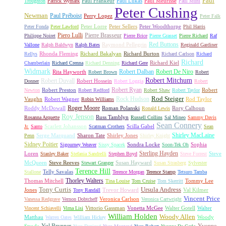
Paul
Paul Frankeur
Paul Lukas
Paul Meurisse
Troughton
Patrick Wymark
Paul Muni
Peter Cushing
Newman
Paul Préboist
Perry Lopez
Peter Falk
Peter Lorre
Peter Sellers
Peter Woodthorpe
Peter Fonda
Peter Lawford
Phil Harris
Piero Lulli
Pierre Brasseur
Philippe Noiret
Pierre Brice
Pierre Grasset
Pierre Richard
Raf
Red Buttons
Raymond Pellegrin
Vallone
Ralph Baldwyn
Ralph Bates
Reginald Gardiner
Rhonda Fleming
Richard Bakalyan
Richard Burton
Rellys
Richard Carlson
Richard
Richard
Richard Kiel
Chamberlain
Richard Crenna
Richard Denning
Richard Gere
Widmark
Robert Dalban
Robert De Niro
Rita Hayworth
Robert Brown
Robert
Robert Mitchum
Robert Duvall
Robert Hossein
Donner
Robert Loggia
Robert
Robert Ryan
Robert Preston
Robert
Newton
Robert Redford
Robert Shaw
Robert Taylor
Rock Hudson
Rod Steiger
Vaughn
Robert Wagner
Rod Taylor
Robin Williams
Roger Moore
Roddy McDowall
Roman Polanski
Rory Calhoun
Ronald Lewis
Roy Jenson
Russ Tamblyn
Rosanna Arquette
Russell Collins
Sal Mineo
Sammy Davis
Sean Connery
Scarlett Johansson
Scilla Gabel
Jr.
Santo
Scatman Crothers
Sean
Shirley MacLaine
Serge Marquand
Sharon Tate
Shirley Jones
Penn
Shirley Knight
Sidney Poitier
Sondra Locke
Sophia
Sigourney Weaver
Sissy Spacek
Soon-Tek Oh
Sterling Hayden
Loren
Steve
Stanley Baker
Stefania Sandrelli
Stephen Boyd
Steve Forrest
McQueen
Steve Reeves
Susan Hayward
Stewart Granger
Susan Strasberg
Sylvester
Terence Hill
Telly Savalas
Stallone
Terence Morgan
Terence Stamp
Tetsuro Tamba
Thorley Walters
Thomas Mitchell
Tommy Lee
Tina Louise
Tom Cruise
Tom Skerritt
Tony Curtis
Ursula Andress
Jones
Trevor Howard
Val Kilmer
Tony Randall
Vincent Price
Veronica Carlson
Vanessa Redgrave
Vernon Dobtcheff
Veronica Cartwright
Vittorio Gassman
Vonetta McGee
Walter Gotell
Walter
Vincent Schiavelli
Virna Lisi
William Holden
Woody Allen
Matthau
Woody
Warren Oates
William Hickey