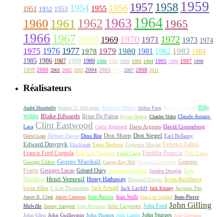
1959
1957
1958
1956
1954
1955
1951
1952
1953
1964
1963
1962
1960
1961
1965
1966
1967
1968
1970
1972
1969
1971
1973
1974
1976
1977
1975
1979
1980
1981
1983
1978
1982
1984
1985
1986
1988
1987
1989
1995
1997
1990
1991
1992
1993
1994
1996
1998
1999
2000
2004
2005
2008
2001
2002
2003
2006
2007
2011
Réalisateurs
Billy
Anthony Mann
André Hunebelle
Andrew V. McLaglen
Arthur Penn
Bert I. Gordon
Wilder
Blake Edwards
Brian De Palma
Claude Autant-
Byron Haskin
Charles Vidor
Clint Eastwood
Lara
David Cronenberg
Curtis Bernhardt
Dario Argento
Don Sharp
Don Siegel
David Lean
Delmer Daves
Dino Risi
Earl Bellamy
Edward Dmytryk
Federico Fellini
Elia Kazan
Enzo Barboni
Eugenio Martín
Freddie Francis
Francis Ford Coppola
François Truffaut
Fritz Lang
Frank Capra
George Marshall
George Cukor
Georges
George Roy Hill
Georges Combret
Franju
Georges Lucas
Gérard Oury
Guy
Giacomo Gentilomo
Gordon Douglas
Irvin Kershner
Henri Verneuil
Henry Hathaway
Hamilton
Howard Hawks
Jack Arnold
Jacques Tati
Irwin Allen
J. Lee Thompson
Jack Cardiff
Jack Kinney
James B. Clark
James Cameron
Jean Renoir
Jean Stelli
Jean-Luc Godard
Jean-Pierre
John Gilling
John Carpenter
John Ford
Melville
Jimmy Sangster
John Boorman
John Sturges
John Huston
John Glen
John Guillermin
John Landis
José Giovanni