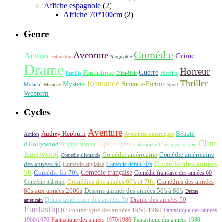
Affiche espagnole
(2)
Affiche 70*100cm
(2)
Genre
Comédie
Aventure
Action
Crime
Animation
Biographie
Drame
Horreur
Fantastique
Guerre
Histoire
Famille
Film-Noir
Thriller
Romance
Science-Fiction
Mystère
Musical
Musique
Sport
Western
Cycles
Aventure
Audrey Hepburn
Beauté
Aventures désertiques
Action
Clint
d'Hollywood
Brigitte Bardot
Capes et épées
Catastrophe
Classiques français
Eastwood
Comédie américaine
Comédie américaine
Comédie allemande
Comédie des années
des années 60
Comédie anglaise
Comédie début 70's
50
Comédie française
Comédie fin 70's
Comédie française des années 60
Comédie italienne
Comédies des années 60's et 70's
Comédies des années
80s aux années 2000s
Dessins animés des années 50's à 80's
Drame
Drame américain des années 50
Drame des années 50
américain
Fantastique
Fantastique des années 1950/1960
Fantastique des années
1960/1970
Fantastique des années 1970/1980
Fantastique des années 1980