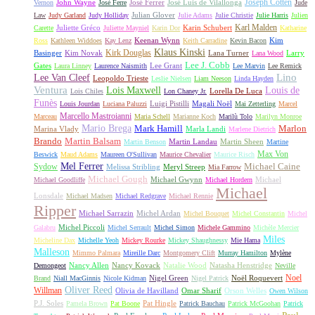
Joseph Cotten
John Wayne
José Ferrer
José Luis de Vilallonga
Vernon
José Ferre
Jude
Julian Glover
Law
Judy Garland
Judy Holliday
Julie Adams
Julie Christie
Julie Harris
Julien
Karl Malden
Juliette Gréco
Karin Schubert
Carette
Juliette Mayniel
Karin Dor
Katharine
Keenan Wynn
Kim
Ross
Kathleen Widdoes
Kay Lenz
Keith Carradine
Kevin Bacon
Klaus Kinski
Kirk Douglas
Basinger
Kim Novak
Lana Turner
Larry
Lana Wood
Lee J. Cobb
Gates
Lee Grant
Laura Linney
Laurence Naismith
Lee Marvin
Lee Remick
Lino
Lee Van Cleef
Leopoldo Trieste
Leslie Nielsen
Liam Neeson
Linda Hayden
Ventura
Lois Maxwell
Louis de
Lorella De Luca
Lois Chiles
Lon Chaney Jr.
Funès
Luigi Pistilli
Magali Noël
Louis Jourdan
Luciana Paluzzi
Mai Zetterling
Marcel
Marcello Mastroianni
Marceau
Maria Schell
Marianne Koch
Marilù Tolo
Marilyn Monroe
Mario Brega
Mark Hamill
Marlon
Marina Vlady
Marla Landi
Marlene Dietrich
Martin Balsam
Brando
Martin Landau
Martin Sheen
Martin Benson
Martine
Max Von
Beswick
Maud Adams
Maureen O'Sullivan
Maurice Chevalier
Maurice Risch
Mel Ferrer
Sydow
Michael Caine
Melissa Stribling
Meryl Streep
Mia Farrow
Michael Gough
Michael Gwynn
Michael
Michael Goodliffe
Michael Hordern
Michael
Lonsdale
Michael Madsen
Michael Redgrave
Michael Rennie
Ripper
Michael Sarrazin
Michel Ardan
Michel Bouquet
Michel Constantin
Michel
Michel Piccoli
Galabru
Michel Serrault
Michel Simon
Michele Gammino
Michèle Mercier
Miles
Micheline Dax
Michelle Yeoh
Mickey Rourke
Mickey Shaughnessy
Mie Hama
Malleson
Mimmo Palmara
Mireille Darc
Montgomery Clift
Murray Hamilton
Mylène
Nancy Allen
Nancy Kovack
Natalie Wood
Natasha Henstridge
Demongeot
Neville
Noel
Nigel Green
Noël Roquevert
Brand
Niall MacGinnis
Nicole Kidman
Nigel Patrick
Oliver Reed
Willman
Olivia de Havilland
Omar Sharif
Orson Welles
Owen Wilson
P.J. Soles
Pat Hingle
Pamela Brown
Pat Boone
Patrick Bauchau
Patrick McGoohan
Patrick