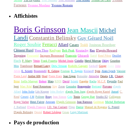
Yul Brynner
Yvonne
Strode
Yves Deniaud
Yves Montand
Yves Robert
Yvonne De Carlo
Furneaux
Yvonne Monlaur
Yvonne Romain
Affichistes
Boris Grinsson
Jean Mascii
Michel
Landi
Constantin Belinsky
Guy Gérard Noël
Roger Soubie
Ferracci
Allard
Casaro
Tealdi
Jouineau Bourduge
Clément Hurel
Yves Thos
Kerfyser
Bob Peak
Koutachy
Rau
D'après Howard
Terpning
Fourastié
Jacques Bonneaud
François
Ghirardi
Xarrié
René Péron
Druillet
Floc'h
P. Marty
Venin
Frank Frazetta
Michel Jouin
Ciriello
Hervé Morvan
Okley
Gourdon
Mos
Trambouze
Bernard Lancy
Drew Struzan
Rodolfo Gasparri
Savkoff
Googe
Joann
John
Alvin
E. Sciotti
Boumendil
R. Geleng
Fouteau
R. Seguin
Kislaroff
Sym
Alain Lynch
Vaissier
Pierre Levé
Atelier 606
Head
Pierre Etaix
Jean Gigax
Boissière
Akinstler
Deseta
J.B.
Chanay
Brini
Joëlle Marquet
Brénot
Mara
RINN
David
Sciotti
Faugère
Bacha
M.C.P.
Peyrolle
Paul
Igert
Marc Réal
René Renneteau
Siry
Zoran
Gonzalez
Beaugendre
Bertrand
Piovano
d'après
Allard
John Solie
Léo Kouper
John Berkey
d'après Tom Jung
d'après Roger Kastel
Amsel
C.
René
Cerutti
J.M
Politeer
Bouy
Jean Simon
Cris
Tonin
George Barr
Studio E2
Collignon
Roger Vacher
Henri Faivre
Arnstam
D'après Grinsson
Jean Barnoux
Goldman
Michel Berberian
J. Barbaud
D'après François
J.D. Van Caulaert
Flipo
Dastor
Manuel de Rugama
G. Pezeril
D'après Belinsky
Desmé
Robert Lévèque
Gruau
Luigi Martinati
Pays de production