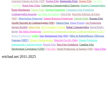
Comptoir Français du Film (CFF)
Excelsa Film
Intermondia Films
Glomer Film
Les Films
Concordia
Rome Paris Films
Compagnia Cinematografica Champion
Emmepi Cinematografica
Étoile Distribution
Clarion Films
Enigma Productions
Constantin Film Produktion
Cinematografica Associati
Les Films du Carrosse
Ultra Film
Nouvelles Éditions de Films
(NEF)
Metropolitan Filmexport
Samuel Bronston Productions
Capitole Films
Romana Film
Société Nouvelle de Cinématographie (SNC)
Valoria Films
Rastar Pictures
Les Productions
Jacques Roitfeld
Jadran Film
AVCO Embassy Pictures
Rafran Cinematografica
Devon/Persky-
Bright
Hal Wallis Productions
Compagnie Commerciale Française Cinématographique (CCFC)
Belstar Productions
Cinétel
Euro International Film (EIA)
Office de Radiodiffusion Télévision
Française (ORTF)
Tritone Cinematografica
Deutsche Fox AG (Defa)
Oceania Produzioni
Internazionali Cinematografiche
Rizzoli Film
Terra Film Produktion
Canadian Film
Development Corporation (CFDC)
Fair Film
United Productions of America (UPA)
Jason Films
ericbad.net 2011-2025