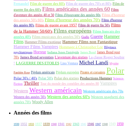
Fernandel
Film de guerre des 60's
Film de guerre des 70's et 80's
Film de
Films américains des années 60
guerre fin des 60's
Films
d'aventure des années 40 et 50
Films d'épouvante des années 60s
Films d'horreur
Films d'horreur des années 70's
des années 50's 60's
Films d'horreur
Films
des années 80's
Films de guerre avant 1957
Films de guerre fin 50's
Films européens
de la Hammer 50/60's
Films français des
Guerre
Hammer
années 40's
Films musicaux des années 50's
Giallo
Films
Hammer Films non Fantastique
Hammer Films exotique
Hammer Films Vampires
Hommage à Christopher Lee
Hôpitaux
Horreur
James Bond post
Indiana Jones l'intrépide
psychiatriques
James Bond
La classe Roger Soubie
70's
James Bond seventies
L'aventure des sixties
Michel Landi
!
LA GUERRE DES ETOILES
Lino Ventura
Mystère
Polar
Péplum américain
Péplum européen
Pirates et corsaires
Panthère Rose
Polar 30's / 40's
Polar 50's
Polar des sixties
Productions Hammer
Science-
Thriller
Vampires
Tour du monde des comédies des années 80
Fiction
Western américain
Western
Western américain des 70s
Western des années 60's
Western des années 50's
Western spaghetti des
Woody Allen
années 70's
Années des films
1949
1950
1932
1937
1939
1941
1943
1946
1930
1933
1940
1942
1945
1947
1948