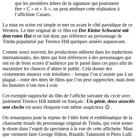
que les premières lettres de la signature qui pourraient
être « C » et « A », on peut attribuer cette réalisation à
l’affichiste Casaro.
La mise en scène est simple et met en avant le côté parodique de ce
Western. Le titre original de ce film est
Der Kleine Schwarze mit
dem roten Hut
et ne fait donc pas référence au personnage de
Trinita popularisé par Terence Hill quelques années auparavant.
Comme assez souvent, les productions utilisent dans les traductions
internationales, des titres qui font références à des personnages qui
ont eu de bons scores d’audience par le passé dans ces pays afin de
maximiser les chances d’attirer le public. Cela donne des
croisements sinueux voir irréalistes – lorsque l’on n’assiste pas à un
plagiat – entre des titres de films que l’on peut rapprocher, mais dont
les histoires n’ont rien à voir.
Cet exemple rapproché du film de l’affiche suivante du cycle avec
justement Terence Hill intitulé en français :
Un génie, deux associés
une cloche
est assez éloquent voir même suspicieux 😉 .
On remarquera juste la reprise de l’idée forte et emblématique de la
chaussette trouée du personnage original de Trinita, qui vient semer
le doute dans l’esprit du spectateur à la vue de cette affichette. Mais
que viennent faire George Hilton, Rinaldo Talamonti et Piero Lulli