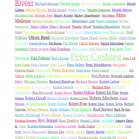
Ripper
Michael Sarrazin
Michel Ardan
Michel Bouquet
Michel Constantin
Michel
Michel Piccoli
Galabru
Michel Serrault
Michel Simon
Michele Gammino
Michèle Mercier
Miles
Micheline Dax
Michelle Yeoh
Mickey Rourke
Mickey Shaughnessy
Mie Hama
Malleson
Mimmo Palmara
Mireille Darc
Montgomery Clift
Murray Hamilton
Mylène
Nancy Allen
Nancy Kovack
Natalie Wood
Natasha Henstridge
Demongeot
Neville
Noel
Nigel Green
Noël Roquevert
Brand
Niall MacGinnis
Nicole Kidman
Nigel Patrick
Oliver Reed
Willman
Olivia de Havilland
Omar Sharif
Orson Welles
Owen Wilson
P.J. Soles
Pat Hingle
Pamela Brown
Pat Boone
Patrick Bauchau
Patrick McGoohan
Patrick
Paul
Paul Frankeur
Paul Lukas
Paul Meurisse
Troughton
Patrick Wymark
Paul Muni
Peter Cushing
Newman
Paul Préboist
Perry Lopez
Peter Falk
Peter Lorre
Peter Sellers
Peter Woodthorpe
Peter Fonda
Peter Lawford
Phil Harris
Piero Lulli
Pierre Brasseur
Philippe Noiret
Pierre Brice
Pierre Grasset
Pierre Richard
Raf
Red Buttons
Raymond Pellegrin
Vallone
Ralph Baldwyn
Ralph Bates
Reginald Gardiner
Rhonda Fleming
Richard Bakalyan
Richard Burton
Rellys
Richard Carlson
Richard
Richard
Richard Kiel
Chamberlain
Richard Crenna
Richard Denning
Richard Gere
Widmark
Robert Dalban
Robert De Niro
Rita Hayworth
Robert Brown
Robert
Robert Mitchum
Robert Duvall
Robert Hossein
Donner
Robert Loggia
Robert
Robert Ryan
Robert Preston
Robert
Newton
Robert Redford
Robert Shaw
Robert Taylor
Rock Hudson
Rod Steiger
Vaughn
Robert Wagner
Rod Taylor
Robin Williams
Roger Moore
Roddy McDowall
Roman Polanski
Rory Calhoun
Ronald Lewis
Roy Jenson
Russ Tamblyn
Rosanna Arquette
Russell Collins
Sal Mineo
Sammy Davis
Sean Connery
Scarlett Johansson
Scilla Gabel
Jr.
Santo
Scatman Crothers
Sean
Shirley MacLaine
Serge Marquand
Sharon Tate
Shirley Jones
Penn
Shirley Knight
Sidney Poitier
Sondra Locke
Sophia
Sigourney Weaver
Sissy Spacek
Soon-Tek Oh