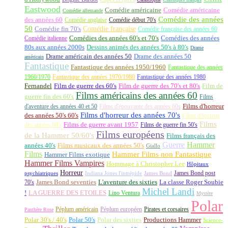
Eastwood
Comédie américaine
Comédie américaine
Comédie allemande
Comédie des années
des années 60
Comédie anglaise
Comédie début 70's
50
Comédie française
Comédie fin 70's
Comédie française des années 60
Comédie italienne
Comédies des années 60's et 70's
Comédies des années
80s aux années 2000s
Dessins animés des années 50's à 80's
Drame
Drame américain des années 50
Drame des années 50
américain
Fantastique
Fantastique des années 1950/1960
Fantastique des années
1960/1970
Fantastique des années 1970/1980
Fantastique des années 1980
Fernandel
Film de guerre des 60's
Film de guerre des 70's et 80's
Film de
Films américains des années 60
guerre fin des 60's
Films
d'aventure des années 40 et 50
Films d'épouvante des années 60s
Films d'horreur
Films d'horreur des années 70's
des années 50's 60's
Films d'horreur
Films
des années 80's
Films de guerre avant 1957
Films de guerre fin 50's
Films européens
de la Hammer 50/60's
Films français des
Guerre
Hammer
années 40's
Films musicaux des années 50's
Giallo
Films
Hammer Films non Fantastique
Hammer Films exotique
Hammer Films Vampires
Hommage à Christopher Lee
Hôpitaux
Horreur
James Bond post
Indiana Jones l'intrépide
psychiatriques
James Bond
La classe Roger Soubie
70's
James Bond seventies
L'aventure des sixties
Michel Landi
!
LA GUERRE DES ETOILES
Lino Ventura
Mystère
Polar
Péplum américain
Péplum européen
Pirates et corsaires
Panthère Rose
Polar 30's / 40's
Polar 50's
Polar des sixties
Productions Hammer
Science-