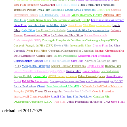
Vista Film Production
Galatea Film
Les Films Corona
Tigon British Film Productions
Touchstone Pictures
Avala Film
Europrodis
Edward Small Productions
Leone Film
Selznick
International Pictures
PSO International
Fox-Lira
Village Roadshow Pictures
Atlántida Films
Mars Film
Société Nouvelle des Établissements Gaumont (SNEG)
Les Films Christian Fechner
Dania Film
Les Films Georges Muller (FGM)
Hawk Films
Walt Disney Productions
Specta
Films
Cady Films
Les Films Roger Richebé
Comptoir du film français production
Embassy
Pictures
Transcontinental Films
La Société des Films Sirius
Société Française de
Cinématographie (SFC)
Compagnie Française de Distribution Cinématographique (CFDC)
Comptoir Français du Film (CFF)
Excelsa Film
Intermondia Films
Glomer Film
Les Films
Concordia
Rome Paris Films
Compagnia Cinematografica Champion
Emmepi Cinematografica
Étoile Distribution
Clarion Films
Enigma Productions
Constantin Film Produktion
Cinematografica Associati
Les Films du Carrosse
Ultra Film
Nouvelles Éditions de Films
(NEF)
Metropolitan Filmexport
Samuel Bronston Productions
Capitole Films
Romana Film
Société Nouvelle de Cinématographie (SNC)
Valoria Films
Rastar Pictures
Les Productions
Jacques Roitfeld
Jadran Film
AVCO Embassy Pictures
Rafran Cinematografica
Devon/Persky-
Bright
Hal Wallis Productions
Compagnie Commerciale Française Cinématographique (CCFC)
Belstar Productions
Cinétel
Euro International Film (EIA)
Office de Radiodiffusion Télévision
Française (ORTF)
Tritone Cinematografica
Deutsche Fox AG (Defa)
Oceania Produzioni
Internazionali Cinematografiche
Rizzoli Film
Terra Film Produktion
Canadian Film
Development Corporation (CFDC)
Fair Film
United Productions of America (UPA)
Jason Films
ericbad.net 2011-2025