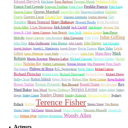
Edward Dmytryk
Federico Fellini
Elia Kazan
Enzo Barboni
Eugenio Martín
Freddie Francis
Francis Ford Coppola
François Truffaut
Fritz Lang
Frank Capra
George Marshall
George Cukor
Georges
George Roy Hill
Georges Combret
Franju
Georges Lucas
Gérard Oury
Guy
Giacomo Gentilomo
Gordon Douglas
Irvin Kershner
Henri Verneuil
Henry Hathaway
Hamilton
Howard Hawks
Jack Arnold
Jacques Tati
Irwin Allen
J. Lee Thompson
Jack Cardiff
Jack Kinney
James B. Clark
James Cameron
Jean Renoir
Jean Stelli
Jean-Luc Godard
Jean-Pierre
John Gilling
John Carpenter
John Ford
Melville
Jimmy Sangster
John Boorman
John Sturges
John Huston
John Glen
John Guillermin
John Landis
José Giovanni
Lewis
King Vidor
Joseph Anthony
Joseph L. Mankiewicz
Joseph Pevney
Kevin Connor
Mark
Gilbert
Mario Bava
Lewis Milestone
Louis Malle
Luchino Visconti
Lucio Fulci
Robson
Michael Carreras
Michael Cimino
Martin Scorsese
Maurice Labro
Michael
Nicholas Ray
Winner
Norbert Carbonnaux
Norman Jewison
Otto Preminger
Peter Sasdy
Philippe de Broca
Phil Karlson
R.G. Springsteen
Ralph Nelson
Richard Carlson
Richard Fleischer
Richard Quine
Richard Lester
Richard Marquand
Richard Thorpe
Ridley Scott
Robert Aldrich
Robert Mulligan
Robert Wise
Roger Corman
Roger Richebé
Roger Vadim
Roman Polanski
Roy
Ron Howard
Ronald Neame
Roy Rowland
Sergio Leone
Ward Baker
Sam Wood
Sergio Corbucci
Sidney Gilliat
Sidney
Stanley Donen
Steven Spielberg
Stanley Kubrick
Sydney
Hayers
Sidney Lumet
Terence Fisher
Pollack
Ted Post
Terence Young
Tim Burton
Val Guest
Vincente Minnelli
Tonino Valerii
Vernon Sewell
Victor Fleming
Vittorio De
Woody Allen
Sica
William Wyler
Wolfgang Reitherman
Acteurs