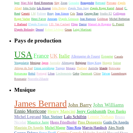
Igert
Marc Réal
René Renneteau
Siry
Zoran
Gonzalez
Beaugendre
Bertrand
Piovano
d'après
Allard
John Solie
Léo Kouper
John Berkey
d'après Tom Jung
d'après Roger Kastel
Amsel
C.
René
Cerutti
J.M
Politeer
Bouy
Jean Simon
Cris
Tonin
George Barr
Studio E2
Collignon
Roger Vacher
Henri Faivre
Arnstam
D'après Grinsson
Jean Barnoux
Goldman
Michel Berberian
J. Barbaud
D'après François
J.D. Van Caulaert
Flipo
Dastor
Manuel de Rugama
G. Pezeril
D'après Belinsky
Desmé
Robert Lévèque
Gruau
Luigi Martinati
Pays de production
USA
France
UK
Italie
Allemagne de l'ouest
Espagne
Canada
Yougoslavie
Mexique
Japon
Australie
Allemagne
Belgique
Hong Kong
Hongrie
Suisse
Afrique du Sud
Union soviétique
Turquie
Monaco
Thaïland
Autriche
Irlande
Botswana
Botsawana
Brésil
Portugal
Liban
Liechtenstein
Grèce
Danemark
Chine
Taïwan
Luxembourg
Roumanie
Nouvelle-Zélande
Musique
James Bernard
John Barry
John Williams
Ennio Morricone
Henry Mancini
Jerry Goldsmith
Don Banks
Michel Legrand
Max Steiner
Lalo Schifrin
Lennie Niehaus
Bruno
Nicolai
Maurice Jarre
Hugo Friedhofer
Pino Donaggio
Guido De Angelis
Maurizio De Angelis
Michel Magne
Nino Rota
Marvin Hamlisch
Alex North