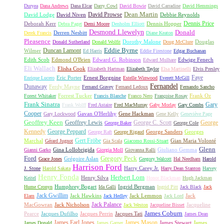
Duryea
Dana Andrews
Dana Elcar
Darry Cowl
David Bowie
David Carradine
David Hemmings
David Prowse
Dean Martin
David Lodge
David Niven
Debbie Reynolds
Dennis Price
Deborah Kerr
Dennis Hopper
Debra Paget
Demi Moore
Denholm Elliott
Desmond Llewelyn
Donald
Derren Nesbitt
Derek Francis
Diane Keaton
Pleasence
Dorothy Malone
Douglas
Donald Sutherland
Donald Wolfit
Doug McClure
Duncan Lamont
Eddie Byrne
Wilmer
Ed Harris
Eddie Firestone
Edgar Buchanan
Edith Scob
Edmond O'Brien
Edward G. Robinson
Edwige Fenech
Edward Mulhare
Eli Wallach
Elisha Cook
Elizabeth Hartman
Elizabeth Taylor
Elsa Martinelli
Elvis Presley
Faye
Eric Porter
Ernest Borgnine
Enrique Lucero
Estelle Winwood
Everett McGill
Fernandel
Dunaway
Ferdy Mayne
Fernand Gravey
Fernand Ledoux
Fernando Sancho
Forrest Tucker
Frank Oz
Forest Whitaker
Francis Blanche
Franco Nero
Françoise Rosay
Frank Sinatra
Gary
Frank Wolff
Fred Astaire
Fred MacMurray
Gaby Morlay
Gary Combs
Cooper
Gavan O'Herlihy
Gene Hackman
Gary Lockwood
Gene Kelly
Geneviève Page
Geoffrey Keen
Geoffrey Lewis
George C. Scott
George
George Baker
George Cole
Kennedy
George Peppard
George Sanders
Georges
George Raft
George Rigaud
Gert Fröbe
Marchal
Gian Maria Volonté
Gérard Jugnot
Gia Scala
Giacomo Rossi-Stuart
Glenn
Gina Lollobrigida
Giuliano Gemma
Gianni Garko
Giorgia Moll
Giovanna Ralli
Gregory Peck
Ford
Grégoire Aslan
Grace Jones
Gregory Walcott
Hal Needham
Harold
Harrison Ford
Harry Carey Jr.
J. Stone
Harold Sakata
Harry Dean Stanton
Harvey
Henry Fonda
Herbert Lom
Henry Silva
Keitel
Honor Blackman
Hugh Jackman
Humphrey Bogart
Ingrid Bergman
Hume Cronyn
Ida Galli
Ingrid Pitt
Jack Black
Jack
Jack Gwillim
Jack Hawkins
Jack Lemmon
Jack
Elam
Jack Hedley
Jack Lord
Jack Palance
MacGowran
Jack Nicholson
Jacqueline
Jack Weston
Jacqueline Bisset
James Coburn
Pearce
Jacques Dufilho
Jacques Perrin
Jacques Tati
James Dean
James Earl Jones
James Mason
James Stewart
James
James Donald
James Garner