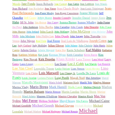
Jane Fonda
Woods
Jason Robards
Jean Carmet
Jean Gabin
Jean Lefebvre
Jean Marais
Jean-
Jean Richard
Jean-Claude Brialy
Jean Rochefort
Jean Yanne
Jean-Louis Trintignant
Paul Belmondo
Jeanne Moreau
Jeff
Jean-Pierre Mocky
Jean-Roger Caussimon
Jess
Chandler
Jeff Corey
Jennifer Daniel
Jeffrey Hunter
Jennifer Connelly
Jeremy Kemp
Hahn
Jill St. John
Joanna Barnes
Joanne Whalley
Jim Brown
Jim Carrey
Jodie Foster
John Bartha
Joe Pesci
John Anderson
John Carradine
John Cazale
John Doucette
John Fraser
John McGiver
John
John Larch
John Huston
John Ireland
John McEnery
John McIntire
Mills
John Quade
John Travolta
John Mitchum
John Phillip Law
John Savage
John
Joseph Cotten
John Wayne
José Ferrer
José Luis de Vilallonga
Vernon
José Ferre
Jude
Julian Glover
Law
Judy Garland
Judy Holliday
Julie Adams
Julie Christie
Julie Harris
Julien
Karl Malden
Juliette Gréco
Karin Schubert
Carette
Juliette Mayniel
Karin Dor
Katharine
Keenan Wynn
Kim
Ross
Kathleen Widdoes
Kay Lenz
Keith Carradine
Kevin Bacon
Klaus Kinski
Kirk Douglas
Basinger
Kim Novak
Lana Turner
Larry
Lana Wood
Lee J. Cobb
Gates
Lee Grant
Laura Linney
Laurence Naismith
Lee Marvin
Lee Remick
Lino
Lee Van Cleef
Leopoldo Trieste
Leslie Nielsen
Liam Neeson
Linda Hayden
Ventura
Lois Maxwell
Louis de
Lorella De Luca
Lois Chiles
Lon Chaney Jr.
Funès
Luigi Pistilli
Magali Noël
Louis Jourdan
Luciana Paluzzi
Mai Zetterling
Marcel
Marcello Mastroianni
Marceau
Maria Schell
Marianne Koch
Marilù Tolo
Marilyn Monroe
Mario Brega
Mark Hamill
Marlon
Marina Vlady
Marla Landi
Marlene Dietrich
Martin Balsam
Brando
Martin Landau
Martin Sheen
Martin Benson
Martine
Max Von
Beswick
Maud Adams
Maureen O'Sullivan
Maurice Chevalier
Maurice Risch
Mel Ferrer
Sydow
Michael Caine
Melissa Stribling
Meryl Streep
Mia Farrow
Michael Gough
Michael Gwynn
Michael
Michael Goodliffe
Michael Hordern
Michael
Lonsdale
Michael Madsen
Michael Redgrave
Michael Rennie