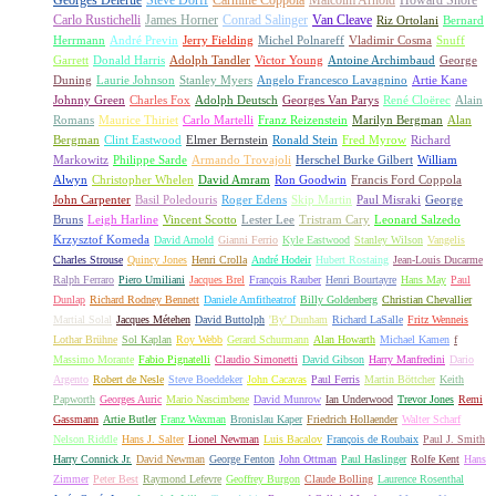
Georges Delerue
Steve Dorff
Carmine Coppola
Malcolm Arnold
Howard Shore
Carlo Rustichelli
James Horner
Conrad Salinger
Van Cleave
Riz Ortolani
Bernard
Herrmann
André Previn
Jerry Fielding
Michel Polnareff
Vladimir Cosma
Snuff
Garrett
Donald Harris
Adolph Tandler
Victor Young
Antoine Archimbaud
George
Duning
Laurie Johnson
Stanley Myers
Angelo Francesco Lavagnino
Artie Kane
Johnny Green
Charles Fox
Adolph Deutsch
Georges Van Parys
René Cloërec
Alain
Romans
Maurice Thiriet
Carlo Martelli
Franz Reizenstein
Marilyn Bergman
Alan
Bergman
Clint Eastwood
Elmer Bernstein
Ronald Stein
Fred Myrow
Richard
Markowitz
Philippe Sarde
Armando Trovajoli
Herschel Burke Gilbert
William
Alwyn
Christopher Whelen
David Amram
Ron Goodwin
Francis Ford Coppola
John Carpenter
Basil Poledouris
Roger Edens
Skip Martin
Paul Misraki
George
Bruns
Leigh Harline
Vincent Scotto
Lester Lee
Tristram Cary
Leonard Salzedo
Krzysztof Komeda
David Arnold
Gianni Ferrio
Kyle Eastwood
Stanley Wilson
Vangelis
Charles Strouse
Quincy Jones
Henri Crolla
André Hodeir
Hubert Rostaing
Jean-Louis Ducarme
Ralph Ferraro
Piero Umiliani
Jacques Brel
François Rauber
Henri Bourtayre
Hans May
Paul
Dunlap
Richard Rodney Bennett
Daniele Amfitheatrof
Billy Goldenberg
Christian Chevallier
Martial Solal
Jacques Métehen
David Buttolph
'By' Dunham
Richard LaSalle
Fritz Wenneis
Lothar Brühne
Sol Kaplan
Roy Webb
Gerard Schurmann
Alan Howarth
Michael Kamen
f
Massimo Morante
Fabio Pignatelli
Claudio Simonetti
David Gibson
Harry Manfredini
Dario
Argento
Robert de Nesle
Steve Boeddeker
John Cacavas
Paul Ferris
Martin Böttcher
Keith
Papworth
Georges Auric
Mario Nascimbene
David Munrow
Ian Underwood
Trevor Jones
Remi
Gassmann
Artie Butler
Franz Waxman
Bronislau Kaper
Friedrich Hollaender
Walter Scharf
Nelson Riddle
Hans J. Salter
Lionel Newman
Luis Bacalov
François de Roubaix
Paul J. Smith
Harry Connick Jr.
David Newman
George Fenton
John Ottman
Paul Haslinger
Rolfe Kent
Hans
Zimmer
Peter Best
Raymond Lefevre
Geoffrey Burgon
Claude Bolling
Laurence Rosenthal