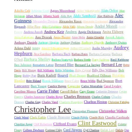
Alain Delon
Adolfo Celi
Agnes Moorehead
Adrienne Corri
Akiko Wakabayashi
Alan
Alec
Aldo Sambrell
Rickman
Albert Moses
Alberto Sordi
Aldo Ray
Alec Baldwin
Guinness
Alexander Davion
Alexander Knox
Alexandre
Alexander Lockwood
André Morell
Rignault
Alfie Bass
Alfio Caltabiano
Alida Valli
Alison Doody
André
Andrew Keir
Andrex
Anita Ekberg
Andrea Aureli
Angie Dickinson
Pousse
Ann Dvorak
Anne Baxter
Anouk Aimée
Anita Pallenberg
Anne Helm
Annie Girardot
Anthony Daniels
Anthony Quayle
Anthony Quinn
Anthony Higgins
Anthony Perkins
Audrey
Arlene Dahl
Audie Murphy
Arletty
Arnold Schwarzenegger
Arthur O'Connell
Hepburn
Ava Gardner
Barbara Bach
Barbara Carrera
Barbara
Barbara Bates
Barbara Shelley
O'Neil
Barbara Stanwyck
Barbara Steele
Barry Sullivan
Basil Rathbone
Bernard Lee
Bernard Blier
Ben Johnson
Bernard La Jarrige
Bernadette Lafont
Bette
Billy Dee Williams
Bob
Davis
Bill Murray
Bill Williams
Billie Whitelaw
Billy Crystal
Boris Karloff
Bourvil
Brigitte
Hope
Brad Dexter
Bradford Dillman
Bobby Parr
Bardot
Burt
Brook Williams
Bud Spencer
Britt Ekland
Bruce Cabot
Bruce Willis
Lancaster
Burt Young
Capucine
Carol Lynley
Candice Bergen
Carlos Montalbán
Carrie Fisher
Caroline Munro
Carroll Baker
Cary Grant
Catherine Deneuve
Cesare
Charles Bronson
Charles
Danova
Charles Aznavour
Charles Boyer
Charles Coburn
Charlton Heston
Denner
Charles Gray
Charles Vanel
Charlotte Rampling
Christine Fabréga
Christopher Lee
Christopher Walken
Christopher Plummer
Claude Brasseur
Clark Gable
Claudia Cardinale
Cindi Wood
Claude Piéplu
Claude Rich
Clint Eastwood
Clifford Evans
Claudine Auger
Cliff Robertson
Colette
Curd Jürgens
Fleury
Colleen Dewhurst
Corinne Cléry
Cyd Charisse
Daliah Lavi
Dalida
Dan