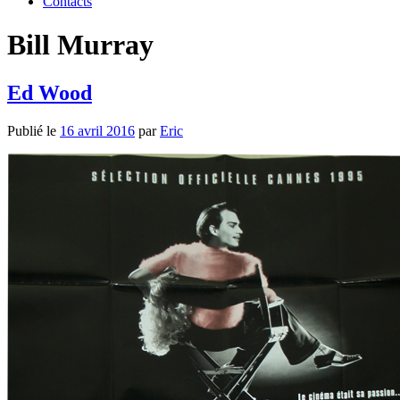
Contacts
Bill Murray
Ed Wood
Publié le
16 avril 2016
par
Eric