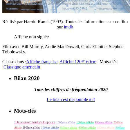
Réalisé par Harold Ramis (1993). Toutes les informations sur ce film
sur
imdb
Affiche non signée.
Film avec Bill Murray, Andie MacDowell, Chris Elliott et Stephen
Tobolowsky.
Classé dans :
Affiche française
,
Affiche 120*160cm
|
Mots-clés
:
Classique américain
Bilan 2020
Tous les chiffres de fréquentation 2020
Le bilan est disponible ici!
Mots-clés
"Délicieuse" Audrey Hepburn
1000ème affiche
100ème affiche
150ème affiche
200ème
affiche
250ème affiche
300ème affiche
350ème affiche
400ème affiche
450ème affiche
500ème