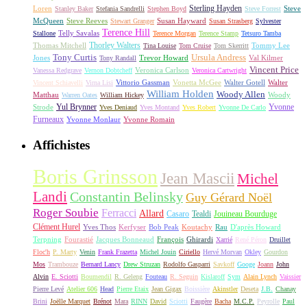
Sterling Hayden
Loren
Steve
Stanley Baker
Stefania Sandrelli
Stephen Boyd
Steve Forrest
McQueen
Steve Reeves
Susan Hayward
Stewart Granger
Susan Strasberg
Sylvester
Terence Hill
Telly Savalas
Stallone
Terence Morgan
Terence Stamp
Tetsuro Tamba
Thorley Walters
Thomas Mitchell
Tommy Lee
Tina Louise
Tom Cruise
Tom Skerritt
Tony Curtis
Ursula Andress
Jones
Trevor Howard
Val Kilmer
Tony Randall
Vincent Price
Veronica Carlson
Vanessa Redgrave
Vernon Dobtcheff
Veronica Cartwright
Vittorio Gassman
Vonetta McGee
Walter Gotell
Walter
Vincent Schiavelli
Virna Lisi
William Holden
Woody Allen
Matthau
Woody
Warren Oates
William Hickey
Yul Brynner
Yvonne
Strode
Yves Deniaud
Yves Montand
Yves Robert
Yvonne De Carlo
Furneaux
Yvonne Monlaur
Yvonne Romain
Affichistes
Boris Grinsson
Jean Mascii
Michel
Landi
Constantin Belinsky
Guy Gérard Noël
Roger Soubie
Ferracci
Allard
Casaro
Tealdi
Jouineau Bourduge
Clément Hurel
Yves Thos
Kerfyser
Bob Peak
Koutachy
Rau
D'après Howard
Terpning
Fourastié
Jacques Bonneaud
François
Ghirardi
Xarrié
René Péron
Druillet
Floc'h
P. Marty
Venin
Frank Frazetta
Michel Jouin
Ciriello
Hervé Morvan
Okley
Gourdon
Mos
Trambouze
Bernard Lancy
Drew Struzan
Rodolfo Gasparri
Savkoff
Googe
Joann
John
Alvin
E. Sciotti
Boumendil
R. Geleng
Fouteau
R. Seguin
Kislaroff
Sym
Alain Lynch
Vaissier
Pierre Levé
Atelier 606
Head
Pierre Etaix
Jean Gigax
Boissière
Akinstler
Deseta
J.B.
Chanay
Brini
Joëlle Marquet
Brénot
Mara
RINN
David
Sciotti
Faugère
Bacha
M.C.P.
Peyrolle
Paul