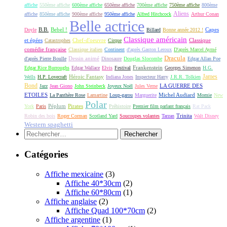
affiche
550ème affiche
600ème affiche
650ème affiche
700ème affiche
750ème affiche
800ème
Aliens
affiche
850ème affiche
900ème affiche
950ème affiche
Alfred Hitchcock
Arthur Conan
Belle actrice
B.B.
Bebel !
Capes
Doyle
Billard
Bonne année 2012 !
Classique américain
et épées
Classique
Catastrophes
Chef-d'oeuvre
Cirque
comédie française
Classique italien
Continent
d'après Gaston Leroux
D'après Marcel Aymé
Dracula
Dessin animé
d'après Pierre Boulle
Dinosaure
Douglas Slocombe
Edgar Allan Poe
Frankenstein
Edgar Rice Burroughs
Edgar Wallace
Elvis
Festival
Georges Simenon
H.G.
James
Héroic Fantasy
Wells
H.P. Lovecraft
Indiana Jones
Inspecteur Harry
J.R.R. Tolkien
Bond
LA GUERRE DES
Jazz
Jean Giono
John Steinbeck
Joyeux Noël
Jules Verne
ETOILES
Michel Audiard
La Panthère Rose
Lamartine
Loup-garou
Marguerite
Momie
New
Polar
Péplum
Pirates
York
Paris
Préhistoire
Premier film parlant français
Rat Pack
Robin des bois
Roger Corman
Scotland Yard
Soucoupes volantes
Tarzan
Trinita
Walt Disney
Western spaghetti
Rechercher :
Catégories
Affiche mexicaine
(3)
Affiche 40*30cm
(2)
Affiche 60*80cm
(1)
Affiche anglaise
(2)
Affiche Quad 100*70cm
(2)
Affiche argentine
(1)