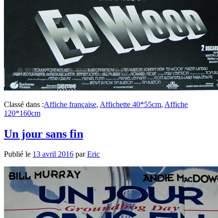
Classé dans :
Affiche française
,
Affichette 40*55cm
,
Affiche
120*160cm
Un jour sans fin
Publié le
13 avril 2016
par
Eric