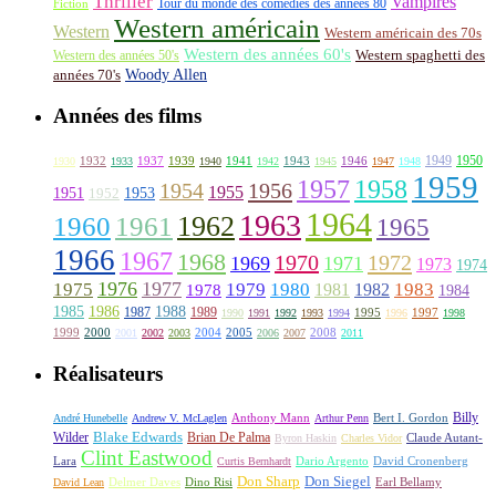
Thriller
Vampires
Tour du monde des comédies des années 80
Fiction
Western américain
Western
Western américain des 70s
Western des années 60's
Western des années 50's
Western spaghetti des
Woody Allen
années 70's
Années des films
1949
1950
1932
1937
1939
1941
1943
1946
1930
1933
1940
1942
1945
1947
1948
1959
1957
1958
1956
1954
1955
1951
1952
1953
1964
1963
1962
1960
1961
1965
1966
1967
1968
1970
1972
1969
1971
1973
1974
1976
1977
1975
1979
1980
1981
1983
1978
1982
1984
1985
1986
1988
1987
1989
1995
1997
1990
1991
1992
1993
1994
1996
1998
1999
2000
2004
2005
2008
2001
2002
2003
2006
2007
2011
Réalisateurs
Billy
Anthony Mann
André Hunebelle
Andrew V. McLaglen
Arthur Penn
Bert I. Gordon
Wilder
Blake Edwards
Brian De Palma
Claude Autant-
Byron Haskin
Charles Vidor
Clint Eastwood
Lara
David Cronenberg
Curtis Bernhardt
Dario Argento
Don Sharp
Don Siegel
David Lean
Delmer Daves
Dino Risi
Earl Bellamy