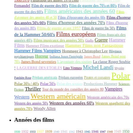
1960/1970
Fantastique des années 1970/1980
Fantastique des années 1980
Fernandel
Film de guerre des 60's
Film de guerre des 70's et 80's
Film de
Films américains des années 60
guerre fin des 60's
Films
d'aventure des années 40 et 50
Films d'épouvante des années 60s
Films d'horreur
Films d'horreur des années 70's
des années 50's 60's
Films d'horreur
Films
des années 80's
Films de guerre avant 1957
Films de guerre fin 50's
Films européens
de la Hammer 50/60's
Films français des
Guerre
Hammer
années 40's
Films musicaux des années 50's
Giallo
Films
Hammer Films non Fantastique
Hammer Films exotique
Hammer Films Vampires
Hommage à Christopher Lee
Hôpitaux
Horreur
James Bond post
Indiana Jones l'intrépide
psychiatriques
James Bond
La classe Roger Soubie
70's
James Bond seventies
L'aventure des sixties
Michel Landi
!
LA GUERRE DES ETOILES
Lino Ventura
Mystère
Polar
Péplum américain
Péplum européen
Pirates et corsaires
Panthère Rose
Polar 30's / 40's
Polar 50's
Polar des sixties
Productions Hammer
Science-
Thriller
Vampires
Tour du monde des comédies des années 80
Fiction
Western américain
Western
Western américain des 70s
Western des années 60's
Western des années 50's
Western spaghetti des
Woody Allen
années 70's
Années des films
1949
1950
1932
1937
1939
1941
1943
1946
1930
1933
1940
1942
1945
1947
1948