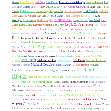
Joseph Cotten
John Wayne
José Ferrer
José Luis de Vilallonga
Vernon
José Ferre
Jude
Julian Glover
Law
Judy Garland
Judy Holliday
Julie Adams
Julie Christie
Julie Harris
Julien
Karl Malden
Juliette Gréco
Karin Schubert
Carette
Juliette Mayniel
Karin Dor
Katharine
Keenan Wynn
Kim
Ross
Kathleen Widdoes
Kay Lenz
Keith Carradine
Kevin Bacon
Klaus Kinski
Kirk Douglas
Basinger
Kim Novak
Lana Turner
Larry
Lana Wood
Lee J. Cobb
Gates
Lee Grant
Laura Linney
Laurence Naismith
Lee Marvin
Lee Remick
Lino
Lee Van Cleef
Leopoldo Trieste
Leslie Nielsen
Liam Neeson
Linda Hayden
Ventura
Lois Maxwell
Louis de
Lorella De Luca
Lois Chiles
Lon Chaney Jr.
Funès
Luigi Pistilli
Magali Noël
Louis Jourdan
Luciana Paluzzi
Mai Zetterling
Marcel
Marcello Mastroianni
Marceau
Maria Schell
Marianne Koch
Marilù Tolo
Marilyn Monroe
Mario Brega
Mark Hamill
Marlon
Marina Vlady
Marla Landi
Marlene Dietrich
Martin Balsam
Brando
Martin Landau
Martin Sheen
Martin Benson
Martine
Max Von
Beswick
Maud Adams
Maureen O'Sullivan
Maurice Chevalier
Maurice Risch
Mel Ferrer
Sydow
Michael Caine
Melissa Stribling
Meryl Streep
Mia Farrow
Michael Gough
Michael Gwynn
Michael
Michael Goodliffe
Michael Hordern
Michael
Lonsdale
Michael Madsen
Michael Redgrave
Michael Rennie
Ripper
Michael Sarrazin
Michel Ardan
Michel Bouquet
Michel Constantin
Michel
Michel Piccoli
Galabru
Michel Serrault
Michel Simon
Michele Gammino
Michèle Mercier
Miles
Micheline Dax
Michelle Yeoh
Mickey Rourke
Mickey Shaughnessy
Mie Hama
Malleson
Mimmo Palmara
Mireille Darc
Montgomery Clift
Murray Hamilton
Mylène
Nancy Allen
Nancy Kovack
Natalie Wood
Natasha Henstridge
Demongeot
Neville
Noel
Nigel Green
Noël Roquevert
Brand
Niall MacGinnis
Nicole Kidman
Nigel Patrick
Oliver Reed
Willman
Olivia de Havilland
Omar Sharif
Orson Welles
Owen Wilson
P.J. Soles
Pat Hingle
Pamela Brown
Pat Boone
Patrick Bauchau
Patrick McGoohan
Patrick