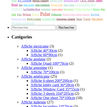
James
Héroic Fantasy
Wells
H.P. Lovecraft
Indiana Jones
Inspecteur Harry
J.R.R. Tolkien
Bond
LA GUERRE DES
Jazz
Jean Giono
John Steinbeck
Joyeux Noël
Jules Verne
ETOILES
Michel Audiard
La Panthère Rose
Lamartine
Loup-garou
Marguerite
Momie
New
Polar
Péplum
Pirates
York
Paris
Préhistoire
Premier film parlant français
Rat Pack
Robin des bois
Roger Corman
Scotland Yard
Soucoupes volantes
Tarzan
Trinita
Walt Disney
Western spaghetti
Rechercher :
Catégories
Affiche mexicaine
(3)
Affiche 40*30cm
(2)
Affiche 60*80cm
(1)
Affiche anglaise
(2)
Affiche Quad 100*70cm
(2)
Affiche argentine
(1)
Affiche 70*100cm
(1)
Affiche américaine
(25)
Affiche 6-sheet 200*200cm
(1)
Affiche lobby card 36*28cm
(3)
Affiche Window Card 35*55cm
(1)
Affiche 3 sheets 104*205cm
(2)
Affiche One sheet 70*100cm
(18)
Affiche italienne
(27)
Affiche locandina 33*70cm
(3)