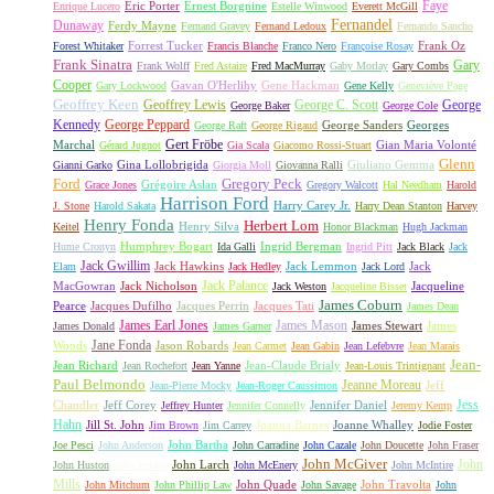
Faye
Eric Porter
Ernest Borgnine
Enrique Lucero
Estelle Winwood
Everett McGill
Fernandel
Dunaway
Ferdy Mayne
Fernand Gravey
Fernand Ledoux
Fernando Sancho
Forrest Tucker
Frank Oz
Forest Whitaker
Francis Blanche
Franco Nero
Françoise Rosay
Frank Sinatra
Gary
Frank Wolff
Fred Astaire
Fred MacMurray
Gaby Morlay
Gary Combs
Cooper
Gavan O'Herlihy
Gene Hackman
Gary Lockwood
Gene Kelly
Geneviève Page
Geoffrey Keen
Geoffrey Lewis
George C. Scott
George
George Baker
George Cole
Kennedy
George Peppard
George Sanders
Georges
George Raft
George Rigaud
Gert Fröbe
Marchal
Gian Maria Volonté
Gérard Jugnot
Gia Scala
Giacomo Rossi-Stuart
Glenn
Gina Lollobrigida
Giuliano Gemma
Gianni Garko
Giorgia Moll
Giovanna Ralli
Gregory Peck
Ford
Grégoire Aslan
Grace Jones
Gregory Walcott
Hal Needham
Harold
Harrison Ford
Harry Carey Jr.
J. Stone
Harold Sakata
Harry Dean Stanton
Harvey
Henry Fonda
Herbert Lom
Henry Silva
Keitel
Honor Blackman
Hugh Jackman
Humphrey Bogart
Ingrid Bergman
Hume Cronyn
Ida Galli
Ingrid Pitt
Jack Black
Jack
Jack Gwillim
Jack Hawkins
Jack Lemmon
Jack
Elam
Jack Hedley
Jack Lord
Jack Palance
MacGowran
Jack Nicholson
Jacqueline
Jack Weston
Jacqueline Bisset
James Coburn
Pearce
Jacques Dufilho
Jacques Perrin
Jacques Tati
James Dean
James Earl Jones
James Mason
James Stewart
James
James Donald
James Garner
Jane Fonda
Woods
Jason Robards
Jean Carmet
Jean Gabin
Jean Lefebvre
Jean Marais
Jean-
Jean Richard
Jean-Claude Brialy
Jean Rochefort
Jean Yanne
Jean-Louis Trintignant
Paul Belmondo
Jeanne Moreau
Jeff
Jean-Pierre Mocky
Jean-Roger Caussimon
Jess
Chandler
Jeff Corey
Jennifer Daniel
Jeffrey Hunter
Jennifer Connelly
Jeremy Kemp
Hahn
Jill St. John
Joanna Barnes
Joanne Whalley
Jim Brown
Jim Carrey
Jodie Foster
John Bartha
Joe Pesci
John Anderson
John Carradine
John Cazale
John Doucette
John Fraser
John McGiver
John
John Larch
John Huston
John Ireland
John McEnery
John McIntire
Mills
John Quade
John Travolta
John Mitchum
John Phillip Law
John Savage
John