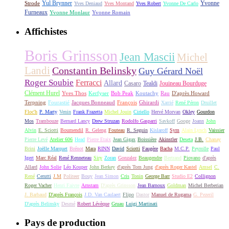
Yul Brynner
Yvonne
Strode
Yves Deniaud
Yves Montand
Yves Robert
Yvonne De Carlo
Furneaux
Yvonne Monlaur
Yvonne Romain
Affichistes
Boris Grinsson
Jean Mascii
Michel
Landi
Constantin Belinsky
Guy Gérard Noël
Roger Soubie
Ferracci
Allard
Casaro
Tealdi
Jouineau Bourduge
Clément Hurel
Yves Thos
Kerfyser
Bob Peak
Koutachy
Rau
D'après Howard
Terpning
Fourastié
Jacques Bonneaud
François
Ghirardi
Xarrié
René Péron
Druillet
Floc'h
P. Marty
Venin
Frank Frazetta
Michel Jouin
Ciriello
Hervé Morvan
Okley
Gourdon
Mos
Trambouze
Bernard Lancy
Drew Struzan
Rodolfo Gasparri
Savkoff
Googe
Joann
John
Alvin
E. Sciotti
Boumendil
R. Geleng
Fouteau
R. Seguin
Kislaroff
Sym
Alain Lynch
Vaissier
Pierre Levé
Atelier 606
Head
Pierre Etaix
Jean Gigax
Boissière
Akinstler
Deseta
J.B.
Chanay
Brini
Joëlle Marquet
Brénot
Mara
RINN
David
Sciotti
Faugère
Bacha
M.C.P.
Peyrolle
Paul
Igert
Marc Réal
René Renneteau
Siry
Zoran
Gonzalez
Beaugendre
Bertrand
Piovano
d'après
Allard
John Solie
Léo Kouper
John Berkey
d'après Tom Jung
d'après Roger Kastel
Amsel
C.
René
Cerutti
J.M
Politeer
Bouy
Jean Simon
Cris
Tonin
George Barr
Studio E2
Collignon
Roger Vacher
Henri Faivre
Arnstam
D'après Grinsson
Jean Barnoux
Goldman
Michel Berberian
J. Barbaud
D'après François
J.D. Van Caulaert
Flipo
Dastor
Manuel de Rugama
G. Pezeril
D'après Belinsky
Desmé
Robert Lévèque
Gruau
Luigi Martinati
Pays de production