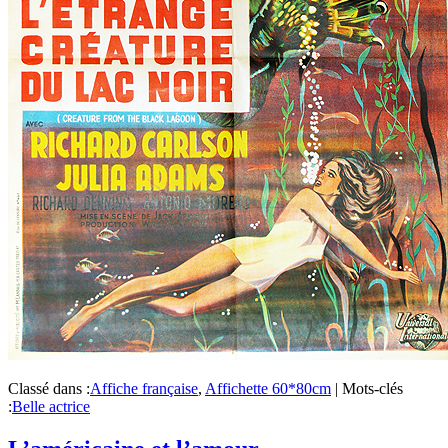
Classé dans :
Affiche française
,
Affichette 60*80cm
|
Mots-clés
:
Belle actrice