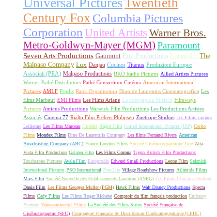
Universal Pictures
Twentieth
Century Fox
Columbia Pictures
Corporation
United Artists
Warner Bros.
Metro-Goldwyn-Mayer (MGM)
Paramount
Seven Arts Productions
Gaumont
Eon Productions
Lucasfilm
The
Malpaso Company
Lux
Danjaq
Cocinor
Titanus
Produzioni Europee
Associati (PEA)
Malpaso Productions
RKO Radio Pictures
Allied Artists Pictures
Warner-Pathé Distributors
Pathé Consortium Cinéma
American International
Pictures
AMLF
Prodis
Rank Organisation
Dino de Laurentiis Cinematografica
Les
films Marbeuf
EMI Films
Les Films Ariane
La compagnie Mirisch
Filmways
Pictures
Amicus Productions
Warwick Film Productions
Les Productions Artistes
Associés
Cinema 77
Rialto Film Preben-Philipsen
Zoetrope Studios
Les Films Jacques
Leitienne
Les Films Marceau
Cinédis
Rapid Film
United International Pictures (UIP)
Cerito
Films
Mondex Films
Dino De Laurentiis Company
Les films Fernand Rivers
American
Broadcasting Company (ABC)
Franco London Films
Societé Cinématographique Lyre
Alta
Vista Film Production
Galatea Film
Les Films Corona
Tigon British Film Productions
Touchstone Pictures
Avala Film
Europrodis
Edward Small Productions
Leone Film
Selznick
International Pictures
PSO International
Fox-Lira
Village Roadshow Pictures
Atlántida Films
Mars Film
Société Nouvelle des Établissements Gaumont (SNEG)
Les Films Christian Fechner
Dania Film
Les Films Georges Muller (FGM)
Hawk Films
Walt Disney Productions
Specta
Films
Cady Films
Les Films Roger Richebé
Comptoir du film français production
Embassy
Pictures
Transcontinental Films
La Société des Films Sirius
Société Française de
Cinématographie (SFC)
Compagnie Française de Distribution Cinématographique (CFDC)