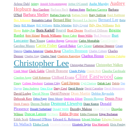
Audrey
Arlene Dahl
Audie Murphy
Arletty
Arnold Schwarzenegger
Arthur O'Connell
Hepburn
Ava Gardner
Barbara Bach
Barbara Carrera
Barbara
Barbara Bates
Barbara Shelley
O'Neil
Barbara Stanwyck
Barbara Steele
Barry Sullivan
Basil Rathbone
Bernard Lee
Bernard Blier
Ben Johnson
Bernard La Jarrige
Bernadette Lafont
Bette
Billy Dee Williams
Bob
Davis
Bill Murray
Bill Williams
Billie Whitelaw
Billy Crystal
Boris Karloff
Bourvil
Brigitte
Hope
Brad Dexter
Bradford Dillman
Bobby Parr
Bardot
Burt
Brook Williams
Bud Spencer
Britt Ekland
Bruce Cabot
Bruce Willis
Lancaster
Burt Young
Capucine
Carol Lynley
Candice Bergen
Carlos Montalbán
Carrie Fisher
Caroline Munro
Carroll Baker
Cary Grant
Catherine Deneuve
Cesare
Charles Bronson
Charles
Danova
Charles Aznavour
Charles Boyer
Charles Coburn
Charlton Heston
Denner
Charles Gray
Charles Vanel
Charlotte Rampling
Christine Fabréga
Christopher Lee
Christopher Walken
Christopher Plummer
Claude Brasseur
Clark Gable
Claudia Cardinale
Cindi Wood
Claude Piéplu
Claude Rich
Clint Eastwood
Clifford Evans
Claudine Auger
Cliff Robertson
Colette
Curd Jürgens
Fleury
Colleen Dewhurst
Corinne Cléry
Cyd Charisse
Daliah Lavi
Dalida
Dan
Duryea
Dana Andrews
Dana Elcar
Darry Cowl
David Bowie
David Carradine
David Hemmings
David Prowse
Dean Martin
David Lodge
David Niven
Debbie Reynolds
Dennis Price
Deborah Kerr
Dennis Hopper
Debra Paget
Demi Moore
Denholm Elliott
Desmond Llewelyn
Donald
Derren Nesbitt
Derek Francis
Diane Keaton
Pleasence
Dorothy Malone
Douglas
Donald Sutherland
Donald Wolfit
Doug McClure
Duncan Lamont
Eddie Byrne
Wilmer
Ed Harris
Eddie Firestone
Edgar Buchanan
Edith Scob
Edmond O'Brien
Edward G. Robinson
Edwige Fenech
Edward Mulhare
Eli Wallach
Elisha Cook
Elizabeth Hartman
Elizabeth Taylor
Elsa Martinelli
Elvis Presley