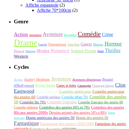
Affiche espagnole
(2)
Affiche 70*100cm
(2)
Genre
Comédie
Aventure
Action
Crime
Animation
Biographie
Drame
Horreur
Fantastique
Guerre
Histoire
Famille
Film-Noir
Thriller
Romance
Science-Fiction
Mystère
Musical
Musique
Sport
Western
Cycles
Aventure
Audrey Hepburn
Beauté
Aventures désertiques
Action
Clint
d'Hollywood
Brigitte Bardot
Capes et épées
Catastrophe
Classiques français
Eastwood
Comédie américaine
Comédie américaine
Comédie allemande
Comédie des années
des années 60
Comédie anglaise
Comédie début 70's
50
Comédie française
Comédie fin 70's
Comédie française des années 60
Comédie italienne
Comédies des années 60's et 70's
Comédies des années
80s aux années 2000s
Dessins animés des années 50's à 80's
Drame
Drame américain des années 50
Drame des années 50
américain
Fantastique
Fantastique des années 1950/1960
Fantastique des années