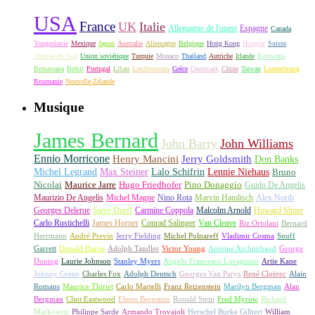
USA
France
UK
Italie
Allemagne de l'ouest
Espagne
Canada
Yougoslavie
Mexique
Japon
Australie
Allemagne
Belgique
Hong Kong
Hongrie
Suisse
Afrique du Sud
Union soviétique
Turquie
Monaco
Thaïland
Autriche
Irlande
Botswana
Botsawana
Brésil
Portugal
Liban
Liechtenstein
Grèce
Danemark
Chine
Taïwan
Luxembourg
Roumanie
Nouvelle-Zélande
Musique
James Bernard
John Barry
John Williams
Ennio Morricone
Henry Mancini
Jerry Goldsmith
Don Banks
Michel Legrand
Max Steiner
Lalo Schifrin
Lennie Niehaus
Bruno
Nicolai
Maurice Jarre
Hugo Friedhofer
Pino Donaggio
Guido De Angelis
Maurizio De Angelis
Michel Magne
Nino Rota
Marvin Hamlisch
Alex North
Georges Delerue
Steve Dorff
Carmine Coppola
Malcolm Arnold
Howard Shore
Carlo Rustichelli
James Horner
Conrad Salinger
Van Cleave
Riz Ortolani
Bernard
Herrmann
André Previn
Jerry Fielding
Michel Polnareff
Vladimir Cosma
Snuff
Garrett
Donald Harris
Adolph Tandler
Victor Young
Antoine Archimbaud
George
Duning
Laurie Johnson
Stanley Myers
Angelo Francesco Lavagnino
Artie Kane
Johnny Green
Charles Fox
Adolph Deutsch
Georges Van Parys
René Cloërec
Alain
Romans
Maurice Thiriet
Carlo Martelli
Franz Reizenstein
Marilyn Bergman
Alan
Bergman
Clint Eastwood
Elmer Bernstein
Ronald Stein
Fred Myrow
Richard
Markowitz
Philippe Sarde
Armando Trovajoli
Herschel Burke Gilbert
William