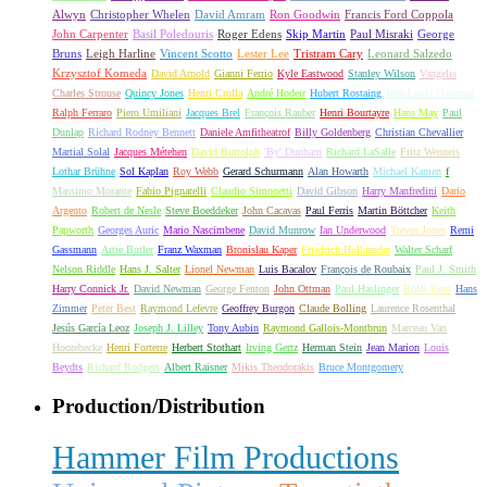
Alwyn
Christopher Whelen
David Amram
Ron Goodwin
Francis Ford Coppola
John Carpenter
Basil Poledouris
Roger Edens
Skip Martin
Paul Misraki
George
Bruns
Leigh Harline
Vincent Scotto
Lester Lee
Tristram Cary
Leonard Salzedo
Krzysztof Komeda
David Arnold
Gianni Ferrio
Kyle Eastwood
Stanley Wilson
Vangelis
Charles Strouse
Quincy Jones
Henri Crolla
André Hodeir
Hubert Rostaing
Jean-Louis Ducarme
Ralph Ferraro
Piero Umiliani
Jacques Brel
François Rauber
Henri Bourtayre
Hans May
Paul
Dunlap
Richard Rodney Bennett
Daniele Amfitheatrof
Billy Goldenberg
Christian Chevallier
Martial Solal
Jacques Métehen
David Buttolph
'By' Dunham
Richard LaSalle
Fritz Wenneis
Lothar Brühne
Sol Kaplan
Roy Webb
Gerard Schurmann
Alan Howarth
Michael Kamen
f
Massimo Morante
Fabio Pignatelli
Claudio Simonetti
David Gibson
Harry Manfredini
Dario
Argento
Robert de Nesle
Steve Boeddeker
John Cacavas
Paul Ferris
Martin Böttcher
Keith
Papworth
Georges Auric
Mario Nascimbene
David Munrow
Ian Underwood
Trevor Jones
Remi
Gassmann
Artie Butler
Franz Waxman
Bronislau Kaper
Friedrich Hollaender
Walter Scharf
Nelson Riddle
Hans J. Salter
Lionel Newman
Luis Bacalov
François de Roubaix
Paul J. Smith
Harry Connick Jr.
David Newman
George Fenton
John Ottman
Paul Haslinger
Rolfe Kent
Hans
Zimmer
Peter Best
Raymond Lefevre
Geoffrey Burgon
Claude Bolling
Laurence Rosenthal
Jesús García Leoz
Joseph J. Lilley
Tony Aubin
Raymond Gallois-Montbrun
Marceau Van
Hoorebecke
Henri Forterre
Herbert Stothart
Irving Gertz
Herman Stein
Jean Marion
Louis
Beydts
Richard Rodgers
Albert Raisner
Mikis Theodorakis
Bruce Montgomery
Production/Distribution
Hammer Film Productions