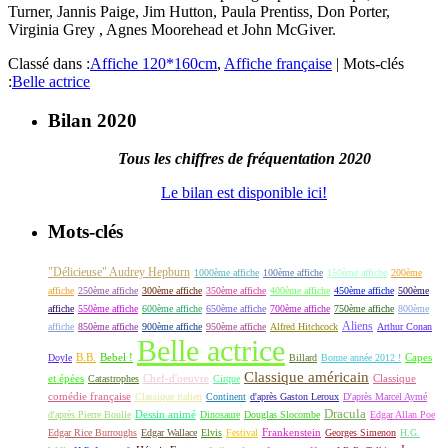
Turner, Jannis Paige, Jim Hutton, Paula Prentiss, Don Porter,
Virginia Grey , Agnes Moorehead et John McGiver.
Classé dans :
Affiche 120*160cm
,
Affiche française
|
Mots-clés
:
Belle actrice
Bilan 2020
Tous les chiffres de fréquentation 2020
Le bilan est disponible ici!
Mots-clés
"Délicieuse" Audrey Hepburn
1000ème affiche
100ème affiche
150ème affiche
200ème
affiche
250ème affiche
300ème affiche
350ème affiche
400ème affiche
450ème affiche
500ème
affiche
550ème affiche
600ème affiche
650ème affiche
700ème affiche
750ème affiche
800ème
Aliens
affiche
850ème affiche
900ème affiche
950ème affiche
Alfred Hitchcock
Arthur Conan
Belle actrice
B.B.
Bebel !
Capes
Doyle
Billard
Bonne année 2012 !
Classique américain
et épées
Classique
Catastrophes
Chef-d'oeuvre
Cirque
comédie française
Classique italien
Continent
d'après Gaston Leroux
D'après Marcel Aymé
Dracula
Dessin animé
d'après Pierre Boulle
Dinosaure
Douglas Slocombe
Edgar Allan Poe
Frankenstein
Edgar Rice Burroughs
Edgar Wallace
Elvis
Festival
Georges Simenon
H.G.