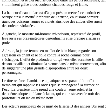
composition et le ciel bleu se découpe entre les parois rocheuses, qui
s’illuminent grâce à des couleurs chaudes rouge et jaune.
La hauteur d’eau du lac est d’à peu près un mètre à cet endroit et
occupe ainsi la moitié inférieure de l’affiche, en laissant admirer
quelques poissons jaunes et violets ainsi que des algues elles aussi
de couleurs violacées.
A gauche, le monstre mi-homme mi-poisson, représenté de profil,
lève juste ses bras-nageoires dégoulinants et se prépare à saisir sa
proie.
A droite, la jeune femme en maillot de bain blanc, regarde son
agresseur en criant et se colle contre la roche comme pour
s’échapper. L’effet de profondeur dirigé vers elle, accentue la taille
de son assaillant et diminue la sienne dans le même mouvement, afin
de suggérer une plus grande disproportion entre les deux
personnages.
Le titre renforce l’ambiance aquatique en se parant d’un effet
tremblant qui rappelle les ondes que se propagent à la surface de
l’eau. La première ligne prend une couleur jaune soleil et la
deuxième adopte un blanc éclatant, qui contraste avec le noir des
profondeurs du lac du même nom.
Les acteurs principaux de ce must de la série B des années 50s sont :