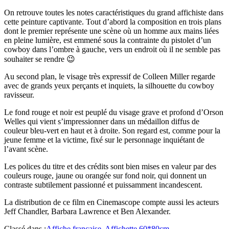
On retrouve toutes les notes caractéristiques du grand affichiste dans
cette peinture captivante. Tout d’abord la composition en trois plans
dont le premier représente une scène où un homme aux mains liées
en pleine lumière, est emmené sous la contrainte du pistolet d’un
cowboy dans l’ombre à gauche, vers un endroit où il ne semble pas
souhaiter se rendre 😉
Au second plan, le visage très expressif de Colleen Miller regarde
avec de grands yeux perçants et inquiets, la silhouette du cowboy
ravisseur.
Le fond rouge et noir est peuplé du visage grave et profond d’Orson
Welles qui vient s’impressionner dans un médaillon diffus de
couleur bleu-vert en haut et à droite. Son regard est, comme pour la
jeune femme et la victime, fixé sur le personnage inquiétant de
l’avant scène.
Les polices du titre et des crédits sont bien mises en valeur par des
couleurs rouge, jaune ou orangée sur fond noir, qui donnent un
contraste subtilement passionné et puissamment incandescent.
La distribution de ce film en Cinemascope compte aussi les acteurs
Jeff Chandler, Barbara Lawrence et Ben Alexander.
Classé dans :
Affiche française
,
Affichette 60*80cm