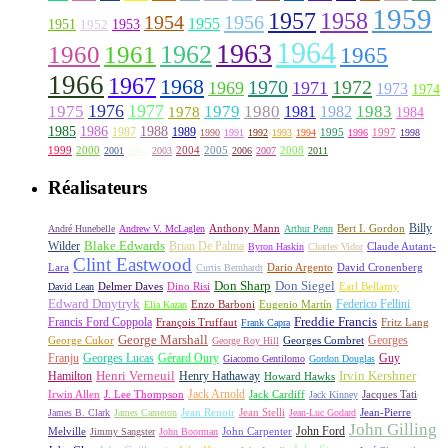
1959
1957
1958
1956
1954
1955
1951
1952
1953
1964
1963
1962
1960
1961
1965
1966
1967
1968
1970
1972
1969
1971
1973
1974
1976
1977
1975
1979
1980
1981
1983
1978
1982
1984
1985
1986
1988
1987
1989
1995
1997
1990
1991
1992
1993
1994
1996
1998
1999
2000
2004
2005
2008
2001
2002
2003
2006
2007
2011
Réalisateurs
Billy
Anthony Mann
André Hunebelle
Andrew V. McLaglen
Arthur Penn
Bert I. Gordon
Wilder
Blake Edwards
Brian De Palma
Claude Autant-
Byron Haskin
Charles Vidor
Clint Eastwood
Lara
David Cronenberg
Curtis Bernhardt
Dario Argento
Don Sharp
Don Siegel
David Lean
Delmer Daves
Dino Risi
Earl Bellamy
Edward Dmytryk
Federico Fellini
Elia Kazan
Enzo Barboni
Eugenio Martín
Freddie Francis
Francis Ford Coppola
François Truffaut
Fritz Lang
Frank Capra
George Marshall
George Cukor
Georges
George Roy Hill
Georges Combret
Franju
Georges Lucas
Gérard Oury
Guy
Giacomo Gentilomo
Gordon Douglas
Irvin Kershner
Henri Verneuil
Henry Hathaway
Hamilton
Howard Hawks
Jack Arnold
Jacques Tati
Irwin Allen
J. Lee Thompson
Jack Cardiff
Jack Kinney
James B. Clark
James Cameron
Jean Renoir
Jean Stelli
Jean-Luc Godard
Jean-Pierre
John Gilling
John Carpenter
John Ford
Melville
Jimmy Sangster
John Boorman