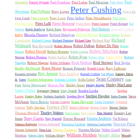
Paul
Paul Frankeur
Paul Lukas
Paul Meurisse
Troughton
Patrick Wymark
Paul Muni
Peter Cushing
Newman
Paul Préboist
Perry Lopez
Peter Falk
Peter Lorre
Peter Sellers
Peter Woodthorpe
Peter Fonda
Peter Lawford
Phil Harris
Piero Lulli
Pierre Brasseur
Philippe Noiret
Pierre Brice
Pierre Grasset
Pierre Richard
Raf
Red Buttons
Raymond Pellegrin
Vallone
Ralph Baldwyn
Ralph Bates
Reginald Gardiner
Rhonda Fleming
Richard Bakalyan
Richard Burton
Rellys
Richard Carlson
Richard
Richard
Richard Kiel
Chamberlain
Richard Crenna
Richard Denning
Richard Gere
Widmark
Robert Dalban
Robert De Niro
Rita Hayworth
Robert Brown
Robert
Robert Mitchum
Robert Duvall
Robert Hossein
Donner
Robert Loggia
Robert
Robert Ryan
Robert Preston
Robert
Newton
Robert Redford
Robert Shaw
Robert Taylor
Rock Hudson
Rod Steiger
Vaughn
Robert Wagner
Rod Taylor
Robin Williams
Roger Moore
Roddy McDowall
Roman Polanski
Rory Calhoun
Ronald Lewis
Roy Jenson
Russ Tamblyn
Rosanna Arquette
Russell Collins
Sal Mineo
Sammy Davis
Sean Connery
Scarlett Johansson
Scilla Gabel
Jr.
Santo
Scatman Crothers
Sean
Shirley MacLaine
Serge Marquand
Sharon Tate
Shirley Jones
Penn
Shirley Knight
Sidney Poitier
Sondra Locke
Sophia
Sigourney Weaver
Sissy Spacek
Soon-Tek Oh
Sterling Hayden
Loren
Steve
Stanley Baker
Stefania Sandrelli
Stephen Boyd
Steve Forrest
McQueen
Steve Reeves
Susan Hayward
Stewart Granger
Susan Strasberg
Sylvester
Terence Hill
Telly Savalas
Stallone
Terence Morgan
Terence Stamp
Tetsuro Tamba
Thorley Walters
Thomas Mitchell
Tommy Lee
Tina Louise
Tom Cruise
Tom Skerritt
Tony Curtis
Ursula Andress
Jones
Trevor Howard
Val Kilmer
Tony Randall
Vincent Price
Veronica Carlson
Vanessa Redgrave
Vernon Dobtcheff
Veronica Cartwright
Vittorio Gassman
Vonetta McGee
Walter Gotell
Walter
Vincent Schiavelli
Virna Lisi
William Holden
Woody Allen
Matthau
Woody
Warren Oates
William Hickey