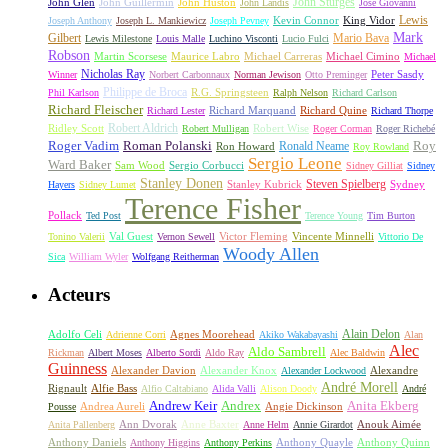
John Sturges
John Huston
John Glen
John Guillermin
John Landis
José Giovanni
Lewis
King Vidor
Joseph Anthony
Joseph L. Mankiewicz
Joseph Pevney
Kevin Connor
Mark
Gilbert
Mario Bava
Lewis Milestone
Louis Malle
Luchino Visconti
Lucio Fulci
Robson
Michael Carreras
Michael Cimino
Martin Scorsese
Maurice Labro
Michael
Nicholas Ray
Winner
Norbert Carbonnaux
Norman Jewison
Otto Preminger
Peter Sasdy
Philippe de Broca
Phil Karlson
R.G. Springsteen
Ralph Nelson
Richard Carlson
Richard Fleischer
Richard Quine
Richard Lester
Richard Marquand
Richard Thorpe
Ridley Scott
Robert Aldrich
Robert Mulligan
Robert Wise
Roger Corman
Roger Richebé
Roger Vadim
Roman Polanski
Roy
Ron Howard
Ronald Neame
Roy Rowland
Sergio Leone
Ward Baker
Sam Wood
Sergio Corbucci
Sidney Gilliat
Sidney
Stanley Donen
Steven Spielberg
Stanley Kubrick
Sydney
Hayers
Sidney Lumet
Terence Fisher
Pollack
Ted Post
Terence Young
Tim Burton
Val Guest
Vincente Minnelli
Tonino Valerii
Vernon Sewell
Victor Fleming
Vittorio De
Woody Allen
Sica
William Wyler
Wolfgang Reitherman
Acteurs
Alain Delon
Adolfo Celi
Agnes Moorehead
Adrienne Corri
Akiko Wakabayashi
Alan
Alec
Aldo Sambrell
Rickman
Albert Moses
Alberto Sordi
Aldo Ray
Alec Baldwin
Guinness
Alexander Davion
Alexander Knox
Alexandre
Alexander Lockwood
André Morell
Rignault
Alfie Bass
Alfio Caltabiano
Alida Valli
Alison Doody
André
Andrew Keir
Andrex
Anita Ekberg
Andrea Aureli
Angie Dickinson
Pousse
Ann Dvorak
Anne Baxter
Anouk Aimée
Anita Pallenberg
Anne Helm
Annie Girardot
Anthony Daniels
Anthony Quayle
Anthony Quinn
Anthony Higgins
Anthony Perkins