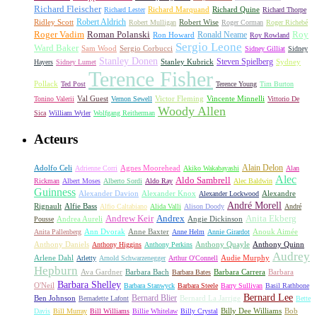
Richard Fleischer
Richard Quine
Richard Lester
Richard Marquand
Richard Thorpe
Ridley Scott
Robert Aldrich
Robert Mulligan
Robert Wise
Roger Corman
Roger Richebé
Roger Vadim
Roman Polanski
Roy
Ron Howard
Ronald Neame
Roy Rowland
Sergio Leone
Ward Baker
Sam Wood
Sergio Corbucci
Sidney Gilliat
Sidney
Stanley Donen
Steven Spielberg
Stanley Kubrick
Sydney
Hayers
Sidney Lumet
Terence Fisher
Pollack
Ted Post
Terence Young
Tim Burton
Val Guest
Vincente Minnelli
Tonino Valerii
Vernon Sewell
Victor Fleming
Vittorio De
Woody Allen
Sica
William Wyler
Wolfgang Reitherman
Acteurs
Alain Delon
Adolfo Celi
Agnes Moorehead
Adrienne Corri
Akiko Wakabayashi
Alan
Alec
Aldo Sambrell
Rickman
Albert Moses
Alberto Sordi
Aldo Ray
Alec Baldwin
Guinness
Alexander Davion
Alexander Knox
Alexandre
Alexander Lockwood
André Morell
Rignault
Alfie Bass
Alfio Caltabiano
Alida Valli
Alison Doody
André
Andrew Keir
Andrex
Anita Ekberg
Andrea Aureli
Angie Dickinson
Pousse
Ann Dvorak
Anne Baxter
Anouk Aimée
Anita Pallenberg
Anne Helm
Annie Girardot
Anthony Daniels
Anthony Quayle
Anthony Quinn
Anthony Higgins
Anthony Perkins
Audrey
Arlene Dahl
Audie Murphy
Arletty
Arnold Schwarzenegger
Arthur O'Connell
Hepburn
Ava Gardner
Barbara Bach
Barbara Carrera
Barbara
Barbara Bates
Barbara Shelley
O'Neil
Barbara Stanwyck
Barbara Steele
Barry Sullivan
Basil Rathbone
Bernard Lee
Bernard Blier
Ben Johnson
Bernard La Jarrige
Bernadette Lafont
Bette
Billy Dee Williams
Bob
Davis
Bill Murray
Bill Williams
Billie Whitelaw
Billy Crystal