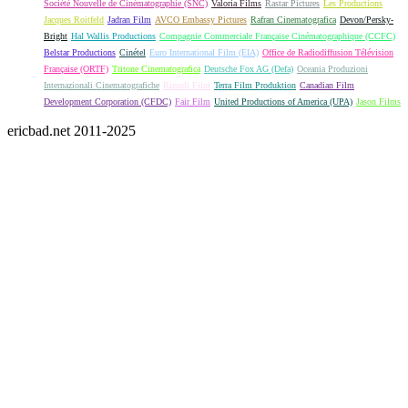
Société Nouvelle de Cinématographie (SNC)
Valoria Films
Rastar Pictures
Les Productions
Jacques Roitfeld
Jadran Film
AVCO Embassy Pictures
Rafran Cinematografica
Devon/Persky-
Bright
Hal Wallis Productions
Compagnie Commerciale Française Cinématographique (CCFC)
Belstar Productions
Cinétel
Euro International Film (EIA)
Office de Radiodiffusion Télévision
Française (ORTF)
Tritone Cinematografica
Deutsche Fox AG (Defa)
Oceania Produzioni
Internazionali Cinematografiche
Rizzoli Film
Terra Film Produktion
Canadian Film
Development Corporation (CFDC)
Fair Film
United Productions of America (UPA)
Jason Films
ericbad.net 2011-2025