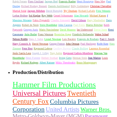
Ralph Ferraro
Piero Umiliani
Jacques Brel
François Rauber
Henri Bourtayre
Hans May
Paul
Dunlap
Richard Rodney Bennett
Daniele Amfitheatrof
Billy Goldenberg
Christian Chevallier
Martial Solal
Jacques Métehen
David Buttolph
'By' Dunham
Richard LaSalle
Fritz Wenneis
Lothar Brühne
Sol Kaplan
Roy Webb
Gerard Schurmann
Alan Howarth
Michael Kamen
f
Massimo Morante
Fabio Pignatelli
Claudio Simonetti
David Gibson
Harry Manfredini
Dario
Argento
Robert de Nesle
Steve Boeddeker
John Cacavas
Paul Ferris
Martin Böttcher
Keith
Papworth
Georges Auric
Mario Nascimbene
David Munrow
Ian Underwood
Trevor Jones
Remi
Gassmann
Artie Butler
Franz Waxman
Bronislau Kaper
Friedrich Hollaender
Walter Scharf
Nelson Riddle
Hans J. Salter
Lionel Newman
Luis Bacalov
François de Roubaix
Paul J. Smith
Harry Connick Jr.
David Newman
George Fenton
John Ottman
Paul Haslinger
Rolfe Kent
Hans
Zimmer
Peter Best
Raymond Lefevre
Geoffrey Burgon
Claude Bolling
Laurence Rosenthal
Jesús García Leoz
Joseph J. Lilley
Tony Aubin
Raymond Gallois-Montbrun
Marceau Van
Hoorebecke
Henri Forterre
Herbert Stothart
Irving Gertz
Herman Stein
Jean Marion
Louis
Beydts
Richard Rodgers
Albert Raisner
Mikis Theodorakis
Bruce Montgomery
Production/Distribution
Hammer Film Productions
Universal Pictures
Twentieth
Century Fox
Columbia Pictures
Corporation
United Artists
Warner Bros.
Metro-Goldwyn-Mayer (MGM)
Paramount