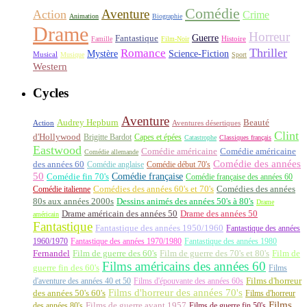
Comédie
Aventure
Action
Crime
Animation
Biographie
Drame
Horreur
Fantastique
Guerre
Histoire
Famille
Film-Noir
Thriller
Romance
Science-Fiction
Mystère
Musical
Musique
Sport
Western
Cycles
Aventure
Audrey Hepburn
Beauté
Aventures désertiques
Action
Clint
d'Hollywood
Brigitte Bardot
Capes et épées
Catastrophe
Classiques français
Eastwood
Comédie américaine
Comédie américaine
Comédie allemande
Comédie des années
des années 60
Comédie anglaise
Comédie début 70's
50
Comédie française
Comédie fin 70's
Comédie française des années 60
Comédie italienne
Comédies des années 60's et 70's
Comédies des années
80s aux années 2000s
Dessins animés des années 50's à 80's
Drame
Drame américain des années 50
Drame des années 50
américain
Fantastique
Fantastique des années 1950/1960
Fantastique des années
1960/1970
Fantastique des années 1970/1980
Fantastique des années 1980
Fernandel
Film de guerre des 60's
Film de guerre des 70's et 80's
Film de
Films américains des années 60
guerre fin des 60's
Films
d'aventure des années 40 et 50
Films d'épouvante des années 60s
Films d'horreur
Films d'horreur des années 70's
des années 50's 60's
Films d'horreur
Films
des années 80's
Films de guerre avant 1957
Films de guerre fin 50's