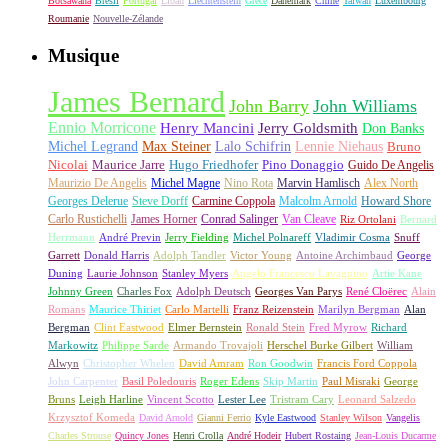
Botsawana
Brésil
Portugal
Liban
Liechtenstein
Grèce
Danemark
Chine
Taïwan
Luxembourg
Roumanie
Nouvelle-Zélande
Musique
James Bernard
John Barry
John Williams
Ennio Morricone
Henry Mancini
Jerry Goldsmith
Don Banks
Michel Legrand
Max Steiner
Lalo Schifrin
Lennie Niehaus
Bruno
Nicolai
Maurice Jarre
Hugo Friedhofer
Pino Donaggio
Guido De Angelis
Maurizio De Angelis
Michel Magne
Nino Rota
Marvin Hamlisch
Alex North
Georges Delerue
Steve Dorff
Carmine Coppola
Malcolm Arnold
Howard Shore
Carlo Rustichelli
James Horner
Conrad Salinger
Van Cleave
Riz Ortolani
Bernard
Herrmann
André Previn
Jerry Fielding
Michel Polnareff
Vladimir Cosma
Snuff
Garrett
Donald Harris
Adolph Tandler
Victor Young
Antoine Archimbaud
George
Duning
Laurie Johnson
Stanley Myers
Angelo Francesco Lavagnino
Artie Kane
Johnny Green
Charles Fox
Adolph Deutsch
Georges Van Parys
René Cloërec
Alain
Romans
Maurice Thiriet
Carlo Martelli
Franz Reizenstein
Marilyn Bergman
Alan
Bergman
Clint Eastwood
Elmer Bernstein
Ronald Stein
Fred Myrow
Richard
Markowitz
Philippe Sarde
Armando Trovajoli
Herschel Burke Gilbert
William
Alwyn
Christopher Whelen
David Amram
Ron Goodwin
Francis Ford Coppola
John Carpenter
Basil Poledouris
Roger Edens
Skip Martin
Paul Misraki
George
Bruns
Leigh Harline
Vincent Scotto
Lester Lee
Tristram Cary
Leonard Salzedo
Krzysztof Komeda
David Arnold
Gianni Ferrio
Kyle Eastwood
Stanley Wilson
Vangelis
Charles Strouse
Quincy Jones
Henri Crolla
André Hodeir
Hubert Rostaing
Jean-Louis Ducarme