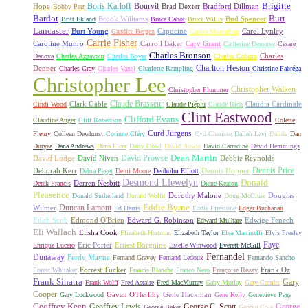
Boris Karloff
Bourvil
Brigitte
Hope
Brad Dexter
Bradford Dillman
Bobby Parr
Bardot
Burt
Brook Williams
Bud Spencer
Britt Ekland
Bruce Cabot
Bruce Willis
Lancaster
Burt Young
Capucine
Carol Lynley
Candice Bergen
Carlos Montalbán
Carrie Fisher
Caroline Munro
Carroll Baker
Cary Grant
Catherine Deneuve
Cesare
Charles Bronson
Charles
Danova
Charles Aznavour
Charles Boyer
Charles Coburn
Charlton Heston
Denner
Charles Gray
Charles Vanel
Charlotte Rampling
Christine Fabréga
Christopher Lee
Christopher Walken
Christopher Plummer
Claude Brasseur
Clark Gable
Claudia Cardinale
Cindi Wood
Claude Piéplu
Claude Rich
Clint Eastwood
Clifford Evans
Claudine Auger
Cliff Robertson
Colette
Curd Jürgens
Fleury
Colleen Dewhurst
Corinne Cléry
Cyd Charisse
Daliah Lavi
Dalida
Dan
Duryea
Dana Andrews
Dana Elcar
Darry Cowl
David Bowie
David Carradine
David Hemmings
David Prowse
Dean Martin
David Lodge
David Niven
Debbie Reynolds
Dennis Price
Deborah Kerr
Dennis Hopper
Debra Paget
Demi Moore
Denholm Elliott
Desmond Llewelyn
Donald
Derren Nesbitt
Derek Francis
Diane Keaton
Pleasence
Dorothy Malone
Douglas
Donald Sutherland
Donald Wolfit
Doug McClure
Duncan Lamont
Eddie Byrne
Wilmer
Ed Harris
Eddie Firestone
Edgar Buchanan
Edith Scob
Edmond O'Brien
Edward G. Robinson
Edwige Fenech
Edward Mulhare
Eli Wallach
Elisha Cook
Elizabeth Hartman
Elizabeth Taylor
Elsa Martinelli
Elvis Presley
Faye
Eric Porter
Ernest Borgnine
Enrique Lucero
Estelle Winwood
Everett McGill
Fernandel
Dunaway
Ferdy Mayne
Fernand Gravey
Fernand Ledoux
Fernando Sancho
Forrest Tucker
Frank Oz
Forest Whitaker
Francis Blanche
Franco Nero
Françoise Rosay
Frank Sinatra
Gary
Frank Wolff
Fred Astaire
Fred MacMurray
Gaby Morlay
Gary Combs
Cooper
Gavan O'Herlihy
Gene Hackman
Gary Lockwood
Gene Kelly
Geneviève Page
Geoffrey Keen
Geoffrey Lewis
George C. Scott
George
George Baker
George Cole