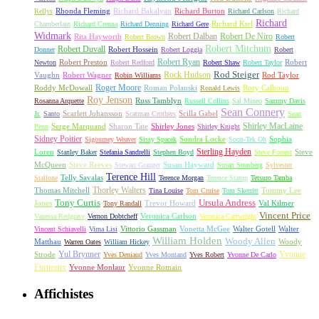
Rhonda Fleming
Richard Bakalyan
Richard Burton
Rellys
Richard Carlson
Richard
Richard
Richard Kiel
Chamberlain
Richard Crenna
Richard Denning
Richard Gere
Widmark
Robert Dalban
Robert De Niro
Rita Hayworth
Robert Brown
Robert
Robert Mitchum
Robert Duvall
Robert Hossein
Donner
Robert Loggia
Robert
Robert Ryan
Robert Preston
Robert
Newton
Robert Redford
Robert Shaw
Robert Taylor
Rock Hudson
Rod Steiger
Vaughn
Robert Wagner
Rod Taylor
Robin Williams
Roger Moore
Roddy McDowall
Roman Polanski
Rory Calhoun
Ronald Lewis
Roy Jenson
Russ Tamblyn
Rosanna Arquette
Russell Collins
Sal Mineo
Sammy Davis
Sean Connery
Scarlett Johansson
Scilla Gabel
Jr.
Santo
Scatman Crothers
Sean
Shirley MacLaine
Serge Marquand
Sharon Tate
Shirley Jones
Penn
Shirley Knight
Sidney Poitier
Sondra Locke
Sophia
Sigourney Weaver
Sissy Spacek
Soon-Tek Oh
Sterling Hayden
Loren
Steve
Stanley Baker
Stefania Sandrelli
Stephen Boyd
Steve Forrest
McQueen
Steve Reeves
Susan Hayward
Stewart Granger
Susan Strasberg
Sylvester
Terence Hill
Telly Savalas
Stallone
Terence Morgan
Terence Stamp
Tetsuro Tamba
Thorley Walters
Thomas Mitchell
Tommy Lee
Tina Louise
Tom Cruise
Tom Skerritt
Tony Curtis
Ursula Andress
Jones
Trevor Howard
Val Kilmer
Tony Randall
Vincent Price
Veronica Carlson
Vanessa Redgrave
Vernon Dobtcheff
Veronica Cartwright
Vittorio Gassman
Vonetta McGee
Walter Gotell
Walter
Vincent Schiavelli
Virna Lisi
William Holden
Woody Allen
Matthau
Woody
Warren Oates
William Hickey
Yul Brynner
Yvonne
Strode
Yves Deniaud
Yves Montand
Yves Robert
Yvonne De Carlo
Furneaux
Yvonne Monlaur
Yvonne Romain
Affichistes