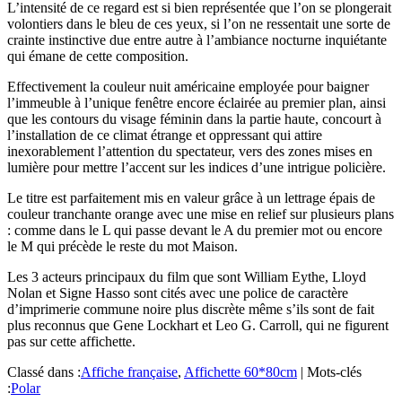
L’intensité de ce regard est si bien représentée que l’on se plongerait
volontiers dans le bleu de ces yeux, si l’on ne ressentait une sorte de
crainte instinctive due entre autre à l’ambiance nocturne inquiétante
qui émane de cette composition.
Effectivement la couleur nuit américaine employée pour baigner
l’immeuble à l’unique fenêtre encore éclairée au premier plan, ainsi
que les contours du visage féminin dans la partie haute, concourt à
l’installation de ce climat étrange et oppressant qui attire
inexorablement l’attention du spectateur, vers des zones mises en
lumière pour mettre l’accent sur les indices d’une intrigue policière.
Le titre est parfaitement mis en valeur grâce à un lettrage épais de
couleur tranchante orange avec une mise en relief sur plusieurs plans
: comme dans le L qui passe devant le A du premier mot ou encore
le M qui précède le reste du mot Maison.
Les 3 acteurs principaux du film que sont William Eythe, Lloyd
Nolan et Signe Hasso sont cités avec une police de caractère
d’imprimerie commune noire plus discrète même s’ils sont de fait
plus reconnus que Gene Lockhart et Leo G. Carroll, qui ne figurent
pas sur cette affichette.
Classé dans :
Affiche française
,
Affichette 60*80cm
|
Mots-clés
:
Polar