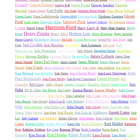
Kennedy
George Peppard
George Sanders
Georges
George Raft
George Rigaud
Gert Fröbe
Marchal
Gian Maria Volonté
Gérard Jugnot
Gia Scala
Giacomo Rossi-Stuart
Glenn
Gina Lollobrigida
Giuliano Gemma
Gianni Garko
Giorgia Moll
Giovanna Ralli
Gregory Peck
Ford
Grégoire Aslan
Grace Jones
Gregory Walcott
Hal Needham
Harold
Harrison Ford
Harry Carey Jr.
J. Stone
Harold Sakata
Harry Dean Stanton
Harvey
Henry Fonda
Herbert Lom
Henry Silva
Keitel
Honor Blackman
Hugh Jackman
Humphrey Bogart
Ingrid Bergman
Hume Cronyn
Ida Galli
Ingrid Pitt
Jack Black
Jack
Jack Gwillim
Jack Hawkins
Jack Lemmon
Jack
Elam
Jack Hedley
Jack Lord
Jack Palance
MacGowran
Jack Nicholson
Jacqueline
Jack Weston
Jacqueline Bisset
James Coburn
Pearce
Jacques Dufilho
Jacques Perrin
Jacques Tati
James Dean
James Earl Jones
James Mason
James Stewart
James
James Donald
James Garner
Jane Fonda
Woods
Jason Robards
Jean Carmet
Jean Gabin
Jean Lefebvre
Jean Marais
Jean-
Jean Richard
Jean-Claude Brialy
Jean Rochefort
Jean Yanne
Jean-Louis Trintignant
Paul Belmondo
Jeanne Moreau
Jeff
Jean-Pierre Mocky
Jean-Roger Caussimon
Jess
Chandler
Jeff Corey
Jennifer Daniel
Jeffrey Hunter
Jennifer Connelly
Jeremy Kemp
Hahn
Jill St. John
Joanna Barnes
Joanne Whalley
Jim Brown
Jim Carrey
Jodie Foster
John Bartha
Joe Pesci
John Anderson
John Carradine
John Cazale
John Doucette
John Fraser
John McGiver
John
John Larch
John Huston
John Ireland
John McEnery
John McIntire
Mills
John Quade
John Travolta
John Mitchum
John Phillip Law
John Savage
John
Joseph Cotten
John Wayne
José Ferrer
José Luis de Vilallonga
Vernon
José Ferre
Jude
Julian Glover
Law
Judy Garland
Judy Holliday
Julie Adams
Julie Christie
Julie Harris
Julien
Karl Malden
Juliette Gréco
Karin Schubert
Carette
Juliette Mayniel
Karin Dor
Katharine
Keenan Wynn
Kim
Ross
Kathleen Widdoes
Kay Lenz
Keith Carradine
Kevin Bacon
Klaus Kinski
Kirk Douglas
Basinger
Kim Novak
Lana Turner
Larry
Lana Wood