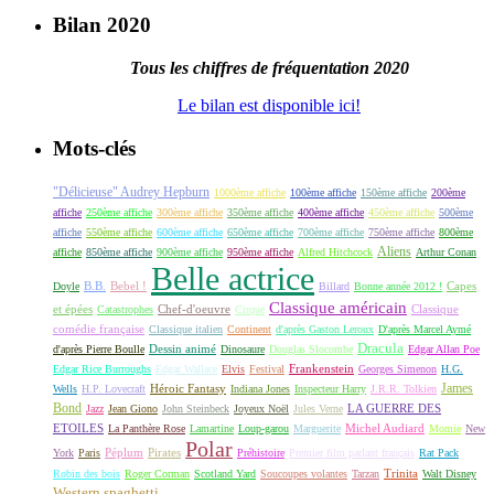
Bilan 2020
Tous les chiffres de fréquentation 2020
Le bilan est disponible ici!
Mots-clés
"Délicieuse" Audrey Hepburn
1000ème affiche
100ème affiche
150ème affiche
200ème
affiche
250ème affiche
300ème affiche
350ème affiche
400ème affiche
450ème affiche
500ème
affiche
550ème affiche
600ème affiche
650ème affiche
700ème affiche
750ème affiche
800ème
Aliens
affiche
850ème affiche
900ème affiche
950ème affiche
Alfred Hitchcock
Arthur Conan
Belle actrice
B.B.
Bebel !
Capes
Doyle
Billard
Bonne année 2012 !
Classique américain
et épées
Classique
Catastrophes
Chef-d'oeuvre
Cirque
comédie française
Classique italien
Continent
d'après Gaston Leroux
D'après Marcel Aymé
Dracula
Dessin animé
d'après Pierre Boulle
Dinosaure
Douglas Slocombe
Edgar Allan Poe
Frankenstein
Edgar Rice Burroughs
Edgar Wallace
Elvis
Festival
Georges Simenon
H.G.
James
Héroic Fantasy
Wells
H.P. Lovecraft
Indiana Jones
Inspecteur Harry
J.R.R. Tolkien
Bond
LA GUERRE DES
Jazz
Jean Giono
John Steinbeck
Joyeux Noël
Jules Verne
ETOILES
Michel Audiard
La Panthère Rose
Lamartine
Loup-garou
Marguerite
Momie
New
Polar
Péplum
Pirates
York
Paris
Préhistoire
Premier film parlant français
Rat Pack
Robin des bois
Roger Corman
Scotland Yard
Soucoupes volantes
Tarzan
Trinita
Walt Disney
Western spaghetti