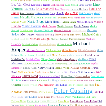
Lee J. Cobb
Gates
Lee Grant
Laura Linney
Laurence Naismith
Lee Marvin
Lee Remick
Lino
Lee Van Cleef
Leopoldo Trieste
Leslie Nielsen
Liam Neeson
Linda Hayden
Ventura
Lois Maxwell
Louis de
Lorella De Luca
Lois Chiles
Lon Chaney Jr.
Funès
Luigi Pistilli
Magali Noël
Louis Jourdan
Luciana Paluzzi
Mai Zetterling
Marcel
Marcello Mastroianni
Marceau
Maria Schell
Marianne Koch
Marilù Tolo
Marilyn Monroe
Mario Brega
Mark Hamill
Marlon
Marina Vlady
Marla Landi
Marlene Dietrich
Martin Balsam
Brando
Martin Landau
Martin Sheen
Martin Benson
Martine
Max Von
Beswick
Maud Adams
Maureen O'Sullivan
Maurice Chevalier
Maurice Risch
Mel Ferrer
Sydow
Michael Caine
Melissa Stribling
Meryl Streep
Mia Farrow
Michael Gough
Michael Gwynn
Michael
Michael Goodliffe
Michael Hordern
Michael
Lonsdale
Michael Madsen
Michael Redgrave
Michael Rennie
Ripper
Michael Sarrazin
Michel Ardan
Michel Bouquet
Michel Constantin
Michel
Michel Piccoli
Galabru
Michel Serrault
Michel Simon
Michele Gammino
Michèle Mercier
Miles
Micheline Dax
Michelle Yeoh
Mickey Rourke
Mickey Shaughnessy
Mie Hama
Malleson
Mimmo Palmara
Mireille Darc
Montgomery Clift
Murray Hamilton
Mylène
Nancy Allen
Nancy Kovack
Natalie Wood
Natasha Henstridge
Demongeot
Neville
Noel
Nigel Green
Noël Roquevert
Brand
Niall MacGinnis
Nicole Kidman
Nigel Patrick
Oliver Reed
Willman
Olivia de Havilland
Omar Sharif
Orson Welles
Owen Wilson
P.J. Soles
Pat Hingle
Pamela Brown
Pat Boone
Patrick Bauchau
Patrick McGoohan
Patrick
Paul
Paul Frankeur
Paul Lukas
Paul Meurisse
Troughton
Patrick Wymark
Paul Muni
Peter Cushing
Newman
Paul Préboist
Perry Lopez
Peter Falk
Peter Lorre
Peter Sellers
Peter Woodthorpe
Peter Fonda
Peter Lawford
Phil Harris
Piero Lulli
Pierre Brasseur
Philippe Noiret
Pierre Brice
Pierre Grasset
Pierre Richard
Raf
Red Buttons
Raymond Pellegrin
Vallone
Ralph Baldwyn
Ralph Bates
Reginald Gardiner