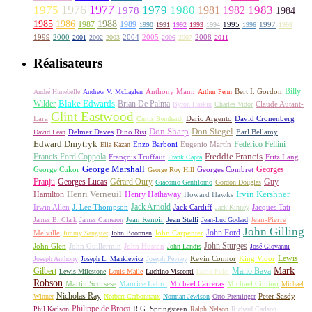
1976
1977
1975
1979
1980
1981
1983
1978
1982
1984
1985
1986
1988
1987
1989
1995
1997
1990
1991
1992
1993
1994
1996
1998
1999
2000
2004
2005
2008
2001
2002
2003
2006
2007
2011
Réalisateurs
Billy
Anthony Mann
André Hunebelle
Andrew V. McLaglen
Arthur Penn
Bert I. Gordon
Wilder
Blake Edwards
Brian De Palma
Claude Autant-
Byron Haskin
Charles Vidor
Clint Eastwood
Lara
David Cronenberg
Curtis Bernhardt
Dario Argento
Don Sharp
Don Siegel
David Lean
Delmer Daves
Dino Risi
Earl Bellamy
Edward Dmytryk
Federico Fellini
Elia Kazan
Enzo Barboni
Eugenio Martín
Freddie Francis
Francis Ford Coppola
François Truffaut
Fritz Lang
Frank Capra
George Marshall
George Cukor
Georges
George Roy Hill
Georges Combret
Franju
Georges Lucas
Gérard Oury
Guy
Giacomo Gentilomo
Gordon Douglas
Irvin Kershner
Henri Verneuil
Henry Hathaway
Hamilton
Howard Hawks
Jack Arnold
Jacques Tati
Irwin Allen
J. Lee Thompson
Jack Cardiff
Jack Kinney
James B. Clark
James Cameron
Jean Renoir
Jean Stelli
Jean-Luc Godard
Jean-Pierre
John Gilling
John Carpenter
John Ford
Melville
Jimmy Sangster
John Boorman
John Sturges
John Huston
John Glen
John Guillermin
John Landis
José Giovanni
Lewis
King Vidor
Joseph Anthony
Joseph L. Mankiewicz
Joseph Pevney
Kevin Connor
Mark
Gilbert
Mario Bava
Lewis Milestone
Louis Malle
Luchino Visconti
Lucio Fulci
Robson
Michael Carreras
Michael Cimino
Martin Scorsese
Maurice Labro
Michael
Nicholas Ray
Winner
Norbert Carbonnaux
Norman Jewison
Otto Preminger
Peter Sasdy
Philippe de Broca
Phil Karlson
R.G. Springsteen
Ralph Nelson
Richard Carlson