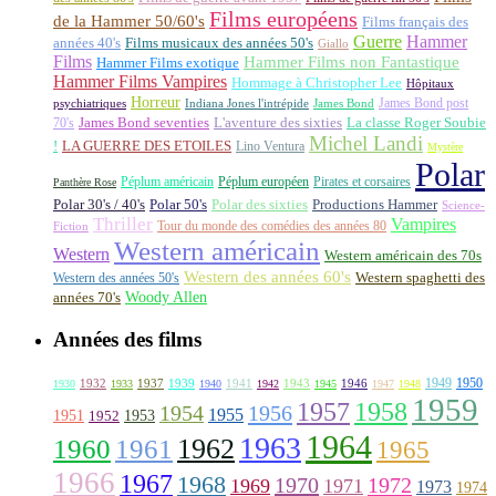
Films européens
de la Hammer 50/60's
Films français des
Guerre
Hammer
années 40's
Films musicaux des années 50's
Giallo
Films
Hammer Films non Fantastique
Hammer Films exotique
Hammer Films Vampires
Hommage à Christopher Lee
Hôpitaux
Horreur
James Bond post
Indiana Jones l'intrépide
psychiatriques
James Bond
La classe Roger Soubie
70's
James Bond seventies
L'aventure des sixties
Michel Landi
!
LA GUERRE DES ETOILES
Lino Ventura
Mystère
Polar
Péplum américain
Péplum européen
Pirates et corsaires
Panthère Rose
Polar 30's / 40's
Polar 50's
Polar des sixties
Productions Hammer
Science-
Thriller
Vampires
Tour du monde des comédies des années 80
Fiction
Western américain
Western
Western américain des 70s
Western des années 60's
Western des années 50's
Western spaghetti des
Woody Allen
années 70's
Années des films
1949
1950
1932
1937
1939
1941
1943
1946
1930
1933
1940
1942
1945
1947
1948
1959
1957
1958
1956
1954
1955
1951
1952
1953
1964
1963
1962
1960
1961
1965
1966
1967
1968
1970
1972
1969
1971
1973
1974