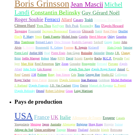
Boris Grinsson
Jean Mascii
Michel
Landi
Constantin Belinsky
Guy Gérard Noël
Roger Soubie
Ferracci
Allard
Casaro
Tealdi
Jouineau Bourduge
Clément Hurel
Yves Thos
Kerfyser
Bob Peak
Koutachy
Rau
D'après Howard
Terpning
Fourastié
Jacques Bonneaud
François
Ghirardi
Xarrié
René Péron
Druillet
Floc'h
P. Marty
Venin
Frank Frazetta
Michel Jouin
Ciriello
Hervé Morvan
Okley
Gourdon
Mos
Trambouze
Bernard Lancy
Drew Struzan
Rodolfo Gasparri
Savkoff
Googe
Joann
John
Alvin
E. Sciotti
Boumendil
R. Geleng
Fouteau
R. Seguin
Kislaroff
Sym
Alain Lynch
Vaissier
Pierre Levé
Atelier 606
Head
Pierre Etaix
Jean Gigax
Boissière
Akinstler
Deseta
J.B.
Chanay
Brini
Joëlle Marquet
Brénot
Mara
RINN
David
Sciotti
Faugère
Bacha
M.C.P.
Peyrolle
Paul
Igert
Marc Réal
René Renneteau
Siry
Zoran
Gonzalez
Beaugendre
Bertrand
Piovano
d'après
Allard
John Solie
Léo Kouper
John Berkey
d'après Tom Jung
d'après Roger Kastel
Amsel
C.
René
Cerutti
J.M
Politeer
Bouy
Jean Simon
Cris
Tonin
George Barr
Studio E2
Collignon
Roger Vacher
Henri Faivre
Arnstam
D'après Grinsson
Jean Barnoux
Goldman
Michel Berberian
J. Barbaud
D'après François
J.D. Van Caulaert
Flipo
Dastor
Manuel de Rugama
G. Pezeril
D'après Belinsky
Desmé
Robert Lévèque
Gruau
Luigi Martinati
Pays de production
USA
France
UK
Italie
Allemagne de l'ouest
Espagne
Canada
Yougoslavie
Mexique
Japon
Australie
Allemagne
Belgique
Hong Kong
Hongrie
Suisse
Afrique du Sud
Union soviétique
Turquie
Monaco
Thaïland
Autriche
Irlande
Botswana