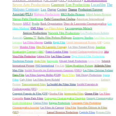
Seven Arts Productions
Gaumont
Eon Productions
Lucasfilm
The
Malpaso Company
Lux
Danjaq
Cocinor
Titanus
Produzioni Europee
Associati (PEA)
Malpaso Productions
RKO Radio Pictures
Allied Artists Pictures
Warner-Pathé Distributors
Pathé Consortium Cinéma
American International
Pictures
AMLF
Prodis
Rank Organisation
Dino de Laurentiis Cinematografica
Les
films Marbeuf
EMI Films
Les Films Ariane
La compagnie Mirisch
Filmways
Pictures
Amicus Productions
Warwick Film Productions
Les Productions Artistes
Associés
Cinema 77
Rialto Film Preben-Philipsen
Zoetrope Studios
Les Films Jacques
Leitienne
Les Films Marceau
Cinédis
Rapid Film
United International Pictures (UIP)
Cerito
Films
Mondex Films
Dino De Laurentiis Company
Les films Fernand Rivers
American
Broadcasting Company (ABC)
Franco London Films
Societé Cinématographique Lyre
Alta
Vista Film Production
Galatea Film
Les Films Corona
Tigon British Film Productions
Touchstone Pictures
Avala Film
Europrodis
Edward Small Productions
Leone Film
Selznick
International Pictures
PSO International
Fox-Lira
Village Roadshow Pictures
Atlántida Films
Mars Film
Société Nouvelle des Établissements Gaumont (SNEG)
Les Films Christian Fechner
Dania Film
Les Films Georges Muller (FGM)
Hawk Films
Walt Disney Productions
Specta
Films
Cady Films
Les Films Roger Richebé
Comptoir du film français production
Embassy
Pictures
Transcontinental Films
La Société des Films Sirius
Société Française de
Cinématographie (SFC)
Compagnie Française de Distribution Cinématographique (CFDC)
Comptoir Français du Film (CFF)
Excelsa Film
Intermondia Films
Glomer Film
Les Films
Concordia
Rome Paris Films
Compagnia Cinematografica Champion
Emmepi Cinematografica
Étoile Distribution
Clarion Films
Enigma Productions
Constantin Film Produktion
Cinematografica Associati
Les Films du Carrosse
Ultra Film
Nouvelles Éditions de Films
(NEF)
Metropolitan Filmexport
Samuel Bronston Productions
Capitole Films
Romana Film