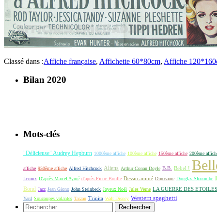
Classé dans :
Affiche française
,
Affichette 60*80cm
,
Affiche 120*16
Bilan 2020
Mots-clés
"Délicieuse" Audrey Hepburn
1000ème affiche
100ème affiche
150ème affiche
200ème affich
Bell
Aliens
B.B.
Bebel !
affiche
950ème affiche
Alfred Hitchcock
Arthur Conan Doyle
Dessin animé
Leroux
D'après Marcel Aymé
d'après Pierre Boulle
Dinosaure
Douglas Slocombe
Bond
LA GUERRE DES ETOILE
Jazz
Jean Giono
John Steinbeck
Joyeux Noël
Jules Verne
Western spaghetti
Yard
Soucoupes volantes
Tarzan
Trinita
Walt Disney
Rechercher :