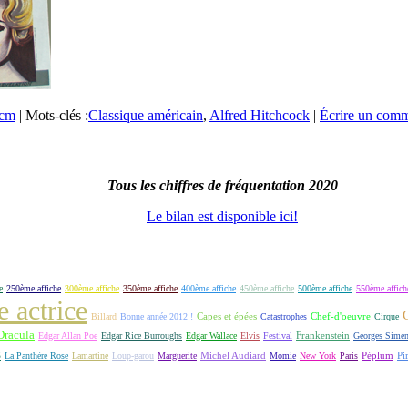
0cm
|
Mots-clés :
Classique américain
,
Alfred Hitchcock
|
Écrire un comm
Tous les chiffres de fréquentation 2020
Le bilan est disponible ici!
e
250ème affiche
300ème affiche
350ème affiche
400ème affiche
450ème affiche
500ème affiche
550ème affich
e actrice
Capes et épées
Billard
Bonne année 2012 !
Catastrophes
Chef-d'oeuvre
Cirque
Dracula
Frankenstein
Edgar Allan Poe
Edgar Rice Burroughs
Edgar Wallace
Elvis
Festival
Georges Sime
S
Michel Audiard
Péplum
Pi
La Panthère Rose
Lamartine
Loup-garou
Marguerite
Momie
New York
Paris