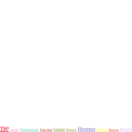
me
Horreur
Fantastique
Guerre
Mystèr
Histoire
Famille
Film-Noir
Musical
Musique