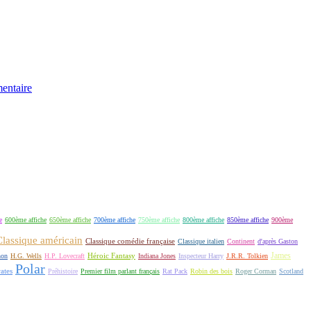
entaire
e
600ème affiche
650ème affiche
700ème affiche
750ème affiche
800ème affiche
850ème affiche
900ème
Classique américain
Classique comédie française
Classique italien
Continent
d'après Gaston
James
Héroic Fantasy
non
H.G. Wells
H.P. Lovecraft
Indiana Jones
Inspecteur Harry
J.R.R. Tolkien
Polar
rates
Préhistoire
Premier film parlant français
Rat Pack
Robin des bois
Roger Corman
Scotland