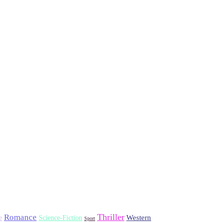
Thriller
Romance
Western
Science-Fiction
e
Sport