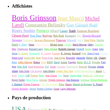
Affichistes
Boris Grinsson
Jean Mascii
Michel
Landi
Constantin Belinsky
Guy Gérard Noël
Roger Soubie
Ferracci
Allard
Casaro
Tealdi
Jouineau Bourduge
Clément Hurel
Yves Thos
Kerfyser
Bob Peak
Koutachy
Rau
D'après Howard
Terpning
Fourastié
Jacques Bonneaud
François
Ghirardi
Xarrié
René Péron
Druillet
Floc'h
P. Marty
Venin
Frank Frazetta
Michel Jouin
Ciriello
Hervé Morvan
Okley
Gourdon
Mos
Trambouze
Bernard Lancy
Drew Struzan
Rodolfo Gasparri
Savkoff
Googe
Joann
John
Alvin
E. Sciotti
Boumendil
R. Geleng
Fouteau
R. Seguin
Kislaroff
Sym
Alain Lynch
Vaissier
Pierre Levé
Atelier 606
Head
Pierre Etaix
Jean Gigax
Boissière
Akinstler
Deseta
J.B.
Chanay
Brini
Joëlle Marquet
Brénot
Mara
RINN
David
Sciotti
Faugère
Bacha
M.C.P.
Peyrolle
Paul
Igert
Marc Réal
René Renneteau
Siry
Zoran
Gonzalez
Beaugendre
Bertrand
Piovano
d'après
Allard
John Solie
Léo Kouper
John Berkey
d'après Tom Jung
d'après Roger Kastel
Amsel
C.
René
Cerutti
J.M
Politeer
Bouy
Jean Simon
Cris
Tonin
George Barr
Studio E2
Collignon
Roger Vacher
Henri Faivre
Arnstam
D'après Grinsson
Jean Barnoux
Goldman
Michel Berberian
J. Barbaud
D'après François
J.D. Van Caulaert
Flipo
Dastor
Manuel de Rugama
G. Pezeril
D'après Belinsky
Desmé
Robert Lévèque
Gruau
Luigi Martinati
Pays de production
USA