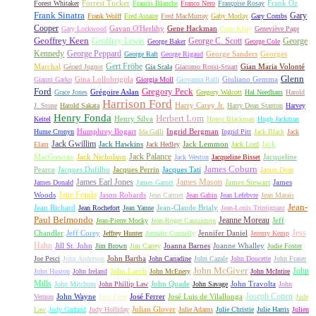
Forrest Tucker
Frank Oz
Forest Whitaker
Francis Blanche
Franco Nero
Françoise Rosay
Frank Sinatra
Gary
Frank Wolff
Fred Astaire
Fred MacMurray
Gaby Morlay
Gary Combs
Cooper
Gavan O'Herlihy
Gene Hackman
Gary Lockwood
Gene Kelly
Geneviève Page
Geoffrey Keen
Geoffrey Lewis
George C. Scott
George
George Baker
George Cole
Kennedy
George Peppard
George Sanders
Georges
George Raft
George Rigaud
Gert Fröbe
Marchal
Gian Maria Volonté
Gérard Jugnot
Gia Scala
Giacomo Rossi-Stuart
Glenn
Gina Lollobrigida
Giuliano Gemma
Gianni Garko
Giorgia Moll
Giovanna Ralli
Gregory Peck
Ford
Grégoire Aslan
Grace Jones
Gregory Walcott
Hal Needham
Harold
Harrison Ford
Harry Carey Jr.
J. Stone
Harold Sakata
Harry Dean Stanton
Harvey
Henry Fonda
Herbert Lom
Henry Silva
Keitel
Honor Blackman
Hugh Jackman
Humphrey Bogart
Ingrid Bergman
Hume Cronyn
Ida Galli
Ingrid Pitt
Jack Black
Jack
Jack Gwillim
Jack Hawkins
Jack Lemmon
Jack
Elam
Jack Hedley
Jack Lord
Jack Palance
MacGowran
Jack Nicholson
Jacqueline
Jack Weston
Jacqueline Bisset
James Coburn
Pearce
Jacques Dufilho
Jacques Perrin
Jacques Tati
James Dean
James Earl Jones
James Mason
James Stewart
James
James Donald
James Garner
Jane Fonda
Woods
Jason Robards
Jean Carmet
Jean Gabin
Jean Lefebvre
Jean Marais
Jean-
Jean Richard
Jean-Claude Brialy
Jean Rochefort
Jean Yanne
Jean-Louis Trintignant
Paul Belmondo
Jeanne Moreau
Jeff
Jean-Pierre Mocky
Jean-Roger Caussimon
Jess
Chandler
Jeff Corey
Jennifer Daniel
Jeffrey Hunter
Jennifer Connelly
Jeremy Kemp
Hahn
Jill St. John
Joanna Barnes
Joanne Whalley
Jim Brown
Jim Carrey
Jodie Foster
John Bartha
Joe Pesci
John Anderson
John Carradine
John Cazale
John Doucette
John Fraser
John McGiver
John
John Larch
John Huston
John Ireland
John McEnery
John McIntire
Mills
John Quade
John Travolta
John Mitchum
John Phillip Law
John Savage
John
Joseph Cotten
John Wayne
José Ferrer
José Luis de Vilallonga
Vernon
José Ferre
Jude
Julian Glover
Law
Judy Garland
Judy Holliday
Julie Adams
Julie Christie
Julie Harris
Julien