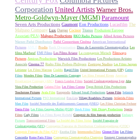
Columbia Pictures
Corporation
United Artists
Warner Bros.
Metro-Goldwyn-Mayer (MGM)
Paramount
Seven Arts Productions
Gaumont
Eon Productions
Lucasfilm
The
Malpaso Company
Lux
Danjaq
Cocinor
Titanus
Produzioni Europee
Associati (PEA)
Malpaso Productions
RKO Radio Pictures
Allied Artists Pictures
Warner-Pathé Distributors
Pathé Consortium Cinéma
American International
Pictures
AMLF
Prodis
Rank Organisation
Dino de Laurentiis Cinematografica
Les
films Marbeuf
EMI Films
Les Films Ariane
La compagnie Mirisch
Filmways
Pictures
Amicus Productions
Warwick Film Productions
Les Productions Artistes
Associés
Cinema 77
Rialto Film Preben-Philipsen
Zoetrope Studios
Les Films Jacques
Leitienne
Les Films Marceau
Cinédis
Rapid Film
United International Pictures (UIP)
Cerito
Films
Mondex Films
Dino De Laurentiis Company
Les films Fernand Rivers
American
Broadcasting Company (ABC)
Franco London Films
Societé Cinématographique Lyre
Alta
Vista Film Production
Galatea Film
Les Films Corona
Tigon British Film Productions
Touchstone Pictures
Avala Film
Europrodis
Edward Small Productions
Leone Film
Selznick
International Pictures
PSO International
Fox-Lira
Village Roadshow Pictures
Atlántida Films
Mars Film
Société Nouvelle des Établissements Gaumont (SNEG)
Les Films Christian Fechner
Dania Film
Les Films Georges Muller (FGM)
Hawk Films
Walt Disney Productions
Specta
Films
Cady Films
Les Films Roger Richebé
Comptoir du film français production
Embassy
Pictures
Transcontinental Films
La Société des Films Sirius
Société Française de
Cinématographie (SFC)
Compagnie Française de Distribution Cinématographique (CFDC)
Comptoir Français du Film (CFF)
Excelsa Film
Intermondia Films
Glomer Film
Les Films
Concordia
Rome Paris Films
Compagnia Cinematografica Champion
Emmepi Cinematografica