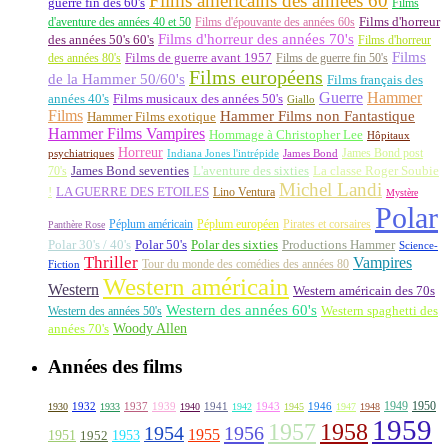
Films américains des années 60
guerre fin des 60's
Films
d'aventure des années 40 et 50
Films d'épouvante des années 60s
Films d'horreur
Films d'horreur des années 70's
des années 50's 60's
Films d'horreur
Films
des années 80's
Films de guerre avant 1957
Films de guerre fin 50's
Films européens
de la Hammer 50/60's
Films français des
Guerre
Hammer
années 40's
Films musicaux des années 50's
Giallo
Films
Hammer Films non Fantastique
Hammer Films exotique
Hammer Films Vampires
Hommage à Christopher Lee
Hôpitaux
Horreur
James Bond post
Indiana Jones l'intrépide
psychiatriques
James Bond
La classe Roger Soubie
70's
James Bond seventies
L'aventure des sixties
Michel Landi
!
LA GUERRE DES ETOILES
Lino Ventura
Mystère
Polar
Péplum américain
Péplum européen
Pirates et corsaires
Panthère Rose
Polar 30's / 40's
Polar 50's
Polar des sixties
Productions Hammer
Science-
Thriller
Vampires
Tour du monde des comédies des années 80
Fiction
Western américain
Western
Western américain des 70s
Western des années 60's
Western des années 50's
Western spaghetti des
Woody Allen
années 70's
Années des films
1949
1950
1932
1937
1939
1941
1943
1946
1930
1933
1940
1942
1945
1947
1948
1959
1957
1958
1956
1954
1955
1951
1952
1953