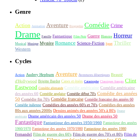
Genre
Comédie
Aventure
Action
Crime
Animation
Biographie
Drame
Horreur
Fantastique
Guerre
Histoire
Famille
Film-Noir
Thriller
Romance
Science-Fiction
Mystère
Musical
Musique
Sport
Western
Cycles
Aventure
Audrey Hepburn
Beauté
Aventures désertiques
Action
Clint
d'Hollywood
Brigitte Bardot
Capes et épées
Catastrophe
Classiques français
Eastwood
Comédie américaine
Comédie américaine
Comédie allemande
Comédie des années
des années 60
Comédie anglaise
Comédie début 70's
50
Comédie française
Comédie fin 70's
Comédie française des années 60
Comédie italienne
Comédies des années 60's et 70's
Comédies des années
80s aux années 2000s
Dessins animés des années 50's à 80's
Drame
Drame américain des années 50
Drame des années 50
américain
Fantastique
Fantastique des années 1950/1960
Fantastique des années
1960/1970
Fantastique des années 1970/1980
Fantastique des années 1980
Fernandel
Film de guerre des 60's
Film de guerre des 70's et 80's
Film de