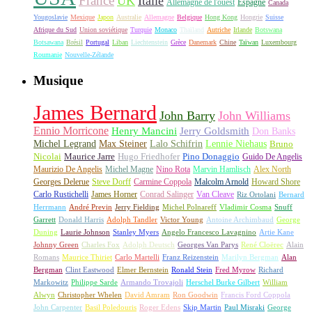
France
UK
Italie
Allemagne de l'ouest
Espagne
Canada
Yougoslavie
Mexique
Japon
Australie
Allemagne
Belgique
Hong Kong
Hongrie
Suisse
Afrique du Sud
Union soviétique
Turquie
Monaco
Thaïland
Autriche
Irlande
Botswana
Botsawana
Brésil
Portugal
Liban
Liechtenstein
Grèce
Danemark
Chine
Taïwan
Luxembourg
Roumanie
Nouvelle-Zélande
Musique
James Bernard
John Barry
John Williams
Ennio Morricone
Henry Mancini
Jerry Goldsmith
Don Banks
Michel Legrand
Max Steiner
Lalo Schifrin
Lennie Niehaus
Bruno
Nicolai
Maurice Jarre
Hugo Friedhofer
Pino Donaggio
Guido De Angelis
Maurizio De Angelis
Michel Magne
Nino Rota
Marvin Hamlisch
Alex North
Georges Delerue
Steve Dorff
Carmine Coppola
Malcolm Arnold
Howard Shore
Carlo Rustichelli
James Horner
Conrad Salinger
Van Cleave
Riz Ortolani
Bernard
Herrmann
André Previn
Jerry Fielding
Michel Polnareff
Vladimir Cosma
Snuff
Garrett
Donald Harris
Adolph Tandler
Victor Young
Antoine Archimbaud
George
Duning
Laurie Johnson
Stanley Myers
Angelo Francesco Lavagnino
Artie Kane
Johnny Green
Charles Fox
Adolph Deutsch
Georges Van Parys
René Cloërec
Alain
Romans
Maurice Thiriet
Carlo Martelli
Franz Reizenstein
Marilyn Bergman
Alan
Bergman
Clint Eastwood
Elmer Bernstein
Ronald Stein
Fred Myrow
Richard
Markowitz
Philippe Sarde
Armando Trovajoli
Herschel Burke Gilbert
William
Alwyn
Christopher Whelen
David Amram
Ron Goodwin
Francis Ford Coppola
John Carpenter
Basil Poledouris
Roger Edens
Skip Martin
Paul Misraki
George