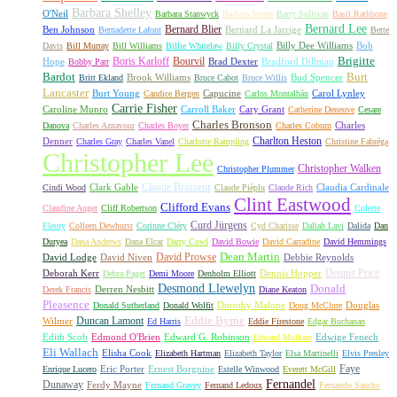
Barbara Shelley
O'Neil
Barbara Stanwyck
Barbara Steele
Barry Sullivan
Basil Rathbone
Bernard Lee
Bernard Blier
Ben Johnson
Bernard La Jarrige
Bernadette Lafont
Bette
Billy Dee Williams
Bob
Davis
Bill Murray
Bill Williams
Billie Whitelaw
Billy Crystal
Boris Karloff
Bourvil
Brigitte
Hope
Brad Dexter
Bradford Dillman
Bobby Parr
Bardot
Burt
Brook Williams
Bud Spencer
Britt Ekland
Bruce Cabot
Bruce Willis
Lancaster
Burt Young
Capucine
Carol Lynley
Candice Bergen
Carlos Montalbán
Carrie Fisher
Caroline Munro
Carroll Baker
Cary Grant
Catherine Deneuve
Cesare
Charles Bronson
Charles
Danova
Charles Aznavour
Charles Boyer
Charles Coburn
Charlton Heston
Denner
Charles Gray
Charles Vanel
Charlotte Rampling
Christine Fabréga
Christopher Lee
Christopher Walken
Christopher Plummer
Claude Brasseur
Clark Gable
Claudia Cardinale
Cindi Wood
Claude Piéplu
Claude Rich
Clint Eastwood
Clifford Evans
Claudine Auger
Cliff Robertson
Colette
Curd Jürgens
Fleury
Colleen Dewhurst
Corinne Cléry
Cyd Charisse
Daliah Lavi
Dalida
Dan
Duryea
Dana Andrews
Dana Elcar
Darry Cowl
David Bowie
David Carradine
David Hemmings
David Prowse
Dean Martin
David Lodge
David Niven
Debbie Reynolds
Dennis Price
Deborah Kerr
Dennis Hopper
Debra Paget
Demi Moore
Denholm Elliott
Desmond Llewelyn
Donald
Derren Nesbitt
Derek Francis
Diane Keaton
Pleasence
Dorothy Malone
Douglas
Donald Sutherland
Donald Wolfit
Doug McClure
Duncan Lamont
Eddie Byrne
Wilmer
Ed Harris
Eddie Firestone
Edgar Buchanan
Edith Scob
Edmond O'Brien
Edward G. Robinson
Edwige Fenech
Edward Mulhare
Eli Wallach
Elisha Cook
Elizabeth Hartman
Elizabeth Taylor
Elsa Martinelli
Elvis Presley
Faye
Eric Porter
Ernest Borgnine
Enrique Lucero
Estelle Winwood
Everett McGill
Fernandel
Dunaway
Ferdy Mayne
Fernand Gravey
Fernand Ledoux
Fernando Sancho