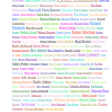
Newman
Paul Préboist
Perry Lopez
Peter Falk
Peter Lorre
Peter Sellers
Peter Woodthorpe
Peter Fonda
Peter Lawford
Phil Harris
Piero Lulli
Pierre Brasseur
Philippe Noiret
Pierre Brice
Pierre Grasset
Pierre Richard
Raf
Red Buttons
Raymond Pellegrin
Vallone
Ralph Baldwyn
Ralph Bates
Reginald Gardiner
Rhonda Fleming
Richard Bakalyan
Richard Burton
Rellys
Richard Carlson
Richard
Richard
Richard Kiel
Chamberlain
Richard Crenna
Richard Denning
Richard Gere
Widmark
Robert Dalban
Robert De Niro
Rita Hayworth
Robert Brown
Robert
Robert Mitchum
Robert Duvall
Robert Hossein
Donner
Robert Loggia
Robert
Robert Ryan
Robert Preston
Robert
Newton
Robert Redford
Robert Shaw
Robert Taylor
Rock Hudson
Rod Steiger
Vaughn
Robert Wagner
Rod Taylor
Robin Williams
Roger Moore
Roddy McDowall
Roman Polanski
Rory Calhoun
Ronald Lewis
Roy Jenson
Russ Tamblyn
Rosanna Arquette
Russell Collins
Sal Mineo
Sammy Davis
Sean Connery
Scarlett Johansson
Scilla Gabel
Jr.
Santo
Scatman Crothers
Sean
Shirley MacLaine
Serge Marquand
Sharon Tate
Shirley Jones
Penn
Shirley Knight
Sidney Poitier
Sondra Locke
Sophia
Sigourney Weaver
Sissy Spacek
Soon-Tek Oh
Sterling Hayden
Loren
Steve
Stanley Baker
Stefania Sandrelli
Stephen Boyd
Steve Forrest
McQueen
Steve Reeves
Susan Hayward
Stewart Granger
Susan Strasberg
Sylvester
Terence Hill
Telly Savalas
Stallone
Terence Morgan
Terence Stamp
Tetsuro Tamba
Thorley Walters
Thomas Mitchell
Tommy Lee
Tina Louise
Tom Cruise
Tom Skerritt
Tony Curtis
Ursula Andress
Jones
Trevor Howard
Val Kilmer
Tony Randall
Vincent Price
Veronica Carlson
Vanessa Redgrave
Vernon Dobtcheff
Veronica Cartwright
Vittorio Gassman
Vonetta McGee
Walter Gotell
Walter
Vincent Schiavelli
Virna Lisi
William Holden
Woody Allen
Matthau
Woody
Warren Oates
William Hickey
Yul Brynner
Yvonne
Strode
Yves Deniaud
Yves Montand
Yves Robert
Yvonne De Carlo
Furneaux
Yvonne Monlaur
Yvonne Romain