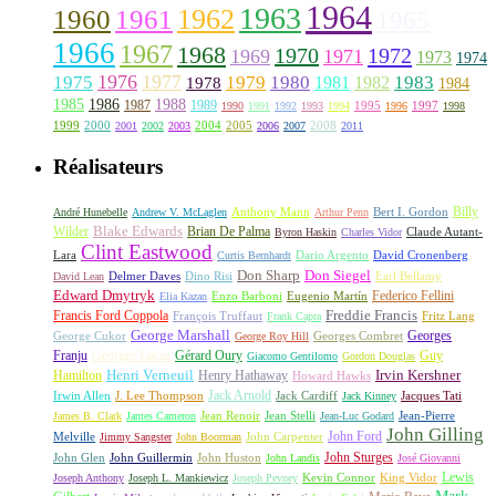
1964
1963
1962
1960
1961
1965
1966
1967
1968
1970
1972
1969
1971
1973
1974
1976
1977
1975
1979
1980
1981
1983
1978
1982
1984
1985
1986
1988
1987
1989
1995
1997
1990
1991
1992
1993
1994
1996
1998
1999
2000
2004
2005
2008
2001
2002
2003
2006
2007
2011
Réalisateurs
Billy
Anthony Mann
André Hunebelle
Andrew V. McLaglen
Arthur Penn
Bert I. Gordon
Wilder
Blake Edwards
Brian De Palma
Claude Autant-
Byron Haskin
Charles Vidor
Clint Eastwood
Lara
David Cronenberg
Curtis Bernhardt
Dario Argento
Don Sharp
Don Siegel
David Lean
Delmer Daves
Dino Risi
Earl Bellamy
Edward Dmytryk
Federico Fellini
Elia Kazan
Enzo Barboni
Eugenio Martín
Freddie Francis
Francis Ford Coppola
François Truffaut
Fritz Lang
Frank Capra
George Marshall
George Cukor
Georges
George Roy Hill
Georges Combret
Franju
Georges Lucas
Gérard Oury
Guy
Giacomo Gentilomo
Gordon Douglas
Irvin Kershner
Henri Verneuil
Henry Hathaway
Hamilton
Howard Hawks
Jack Arnold
Jacques Tati
Irwin Allen
J. Lee Thompson
Jack Cardiff
Jack Kinney
James B. Clark
James Cameron
Jean Renoir
Jean Stelli
Jean-Luc Godard
Jean-Pierre
John Gilling
John Carpenter
John Ford
Melville
Jimmy Sangster
John Boorman
John Sturges
John Huston
John Glen
John Guillermin
John Landis
José Giovanni
Lewis
King Vidor
Joseph Anthony
Joseph L. Mankiewicz
Joseph Pevney
Kevin Connor
Mark