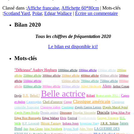
Classé dans :
Affiche française
,
Affichette 60*80cm
|
Mots-clés
:
Scotland Yard
,
Polar
,
Edgar Wallace
|
Écrire un commentaire
Bilan 2020
Tous les chiffres de fréquentation 2020
Le bilan est disponible ici!
Mots-clés
"Délicieuse" Audrey Hepburn
1000ème affiche
100ème affiche
150ème affiche
200ème
affiche
250ème affiche
300ème affiche
350ème affiche
400ème affiche
450ème affiche
500ème
affiche
550ème affiche
600ème affiche
650ème affiche
700ème affiche
750ème affiche
800ème
Aliens
affiche
850ème affiche
900ème affiche
950ème affiche
Alfred Hitchcock
Arthur Conan
Belle actrice
B.B.
Bebel !
Capes
Doyle
Billard
Bonne année 2012 !
Classique américain
et épées
Classique
Catastrophes
Chef-d'oeuvre
Cirque
comédie française
Classique italien
Continent
d'après Gaston Leroux
D'après Marcel Aymé
Dracula
Dessin animé
d'après Pierre Boulle
Dinosaure
Douglas Slocombe
Edgar Allan Poe
Frankenstein
Edgar Rice Burroughs
Edgar Wallace
Elvis
Festival
Georges Simenon
H.G.
James
Héroic Fantasy
Wells
H.P. Lovecraft
Indiana Jones
Inspecteur Harry
J.R.R. Tolkien
Bond
LA GUERRE DES
Jazz
Jean Giono
John Steinbeck
Joyeux Noël
Jules Verne