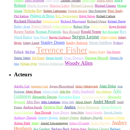
Gilbert
Mario Bava
Lewis Milestone
Louis Malle
Luchino Visconti
Lucio Fulci
Robson
Michael Carreras
Michael Cimino
Martin Scorsese
Maurice Labro
Michael
Nicholas Ray
Winner
Norbert Carbonnaux
Norman Jewison
Otto Preminger
Peter Sasdy
Philippe de Broca
Phil Karlson
R.G. Springsteen
Ralph Nelson
Richard Carlson
Richard Fleischer
Richard Quine
Richard Lester
Richard Marquand
Richard Thorpe
Ridley Scott
Robert Aldrich
Robert Mulligan
Robert Wise
Roger Corman
Roger Richebé
Roger Vadim
Roman Polanski
Roy
Ron Howard
Ronald Neame
Roy Rowland
Sergio Leone
Ward Baker
Sam Wood
Sergio Corbucci
Sidney Gilliat
Sidney
Stanley Donen
Steven Spielberg
Stanley Kubrick
Sydney
Hayers
Sidney Lumet
Terence Fisher
Pollack
Ted Post
Terence Young
Tim Burton
Val Guest
Vincente Minnelli
Tonino Valerii
Vernon Sewell
Victor Fleming
Vittorio De
Woody Allen
Sica
William Wyler
Wolfgang Reitherman
Acteurs
Alain Delon
Adolfo Celi
Agnes Moorehead
Adrienne Corri
Akiko Wakabayashi
Alan
Alec
Aldo Sambrell
Rickman
Albert Moses
Alberto Sordi
Aldo Ray
Alec Baldwin
Guinness
Alexander Davion
Alexander Knox
Alexandre
Alexander Lockwood
André Morell
Rignault
Alfie Bass
Alfio Caltabiano
Alida Valli
Alison Doody
André
Andrew Keir
Andrex
Anita Ekberg
Andrea Aureli
Angie Dickinson
Pousse
Ann Dvorak
Anne Baxter
Anouk Aimée
Anita Pallenberg
Anne Helm
Annie Girardot
Anthony Daniels
Anthony Quayle
Anthony Quinn
Anthony Higgins
Anthony Perkins
Audrey
Arlene Dahl
Audie Murphy
Arletty
Arnold Schwarzenegger
Arthur O'Connell
Hepburn
Ava Gardner
Barbara Bach
Barbara Carrera
Barbara
Barbara Bates