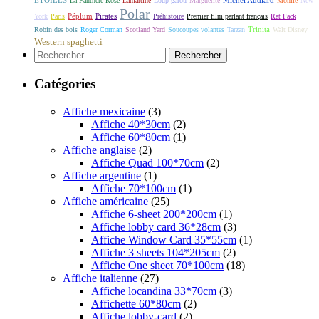
ETOILES
Michel Audiard
La Panthère Rose
Lamartine
Loup-garou
Marguerite
Momie
New
Polar
Péplum
Pirates
York
Paris
Préhistoire
Premier film parlant français
Rat Pack
Robin des bois
Roger Corman
Scotland Yard
Soucoupes volantes
Tarzan
Trinita
Walt Disney
Western spaghetti
Rechercher :
Catégories
Affiche mexicaine
(3)
Affiche 40*30cm
(2)
Affiche 60*80cm
(1)
Affiche anglaise
(2)
Affiche Quad 100*70cm
(2)
Affiche argentine
(1)
Affiche 70*100cm
(1)
Affiche américaine
(25)
Affiche 6-sheet 200*200cm
(1)
Affiche lobby card 36*28cm
(3)
Affiche Window Card 35*55cm
(1)
Affiche 3 sheets 104*205cm
(2)
Affiche One sheet 70*100cm
(18)
Affiche italienne
(27)
Affiche locandina 33*70cm
(3)
Affichette 60*80cm
(2)
Affiche lobby-card
(2)