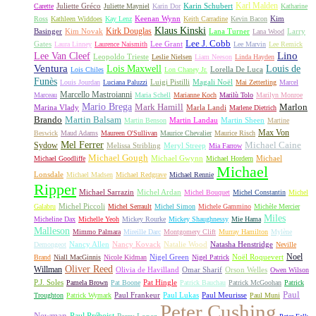
Karl Malden
Juliette Gréco
Karin Schubert
Carette
Juliette Mayniel
Karin Dor
Katharine
Keenan Wynn
Kim
Ross
Kathleen Widdoes
Kay Lenz
Keith Carradine
Kevin Bacon
Klaus Kinski
Kirk Douglas
Basinger
Kim Novak
Lana Turner
Larry
Lana Wood
Lee J. Cobb
Gates
Lee Grant
Laura Linney
Laurence Naismith
Lee Marvin
Lee Remick
Lino
Lee Van Cleef
Leopoldo Trieste
Leslie Nielsen
Liam Neeson
Linda Hayden
Ventura
Lois Maxwell
Louis de
Lorella De Luca
Lois Chiles
Lon Chaney Jr.
Funès
Luigi Pistilli
Magali Noël
Louis Jourdan
Luciana Paluzzi
Mai Zetterling
Marcel
Marcello Mastroianni
Marceau
Maria Schell
Marianne Koch
Marilù Tolo
Marilyn Monroe
Mario Brega
Mark Hamill
Marlon
Marina Vlady
Marla Landi
Marlene Dietrich
Martin Balsam
Brando
Martin Landau
Martin Sheen
Martin Benson
Martine
Max Von
Beswick
Maud Adams
Maureen O'Sullivan
Maurice Chevalier
Maurice Risch
Mel Ferrer
Sydow
Michael Caine
Melissa Stribling
Meryl Streep
Mia Farrow
Michael Gough
Michael Gwynn
Michael
Michael Goodliffe
Michael Hordern
Michael
Lonsdale
Michael Madsen
Michael Redgrave
Michael Rennie
Ripper
Michael Sarrazin
Michel Ardan
Michel Bouquet
Michel Constantin
Michel
Michel Piccoli
Galabru
Michel Serrault
Michel Simon
Michele Gammino
Michèle Mercier
Miles
Micheline Dax
Michelle Yeoh
Mickey Rourke
Mickey Shaughnessy
Mie Hama
Malleson
Mimmo Palmara
Mireille Darc
Montgomery Clift
Murray Hamilton
Mylène
Nancy Allen
Nancy Kovack
Natalie Wood
Natasha Henstridge
Demongeot
Neville
Noel
Nigel Green
Noël Roquevert
Brand
Niall MacGinnis
Nicole Kidman
Nigel Patrick
Oliver Reed
Willman
Olivia de Havilland
Omar Sharif
Orson Welles
Owen Wilson
P.J. Soles
Pat Hingle
Pamela Brown
Pat Boone
Patrick Bauchau
Patrick McGoohan
Patrick
Paul
Paul Frankeur
Paul Lukas
Paul Meurisse
Troughton
Patrick Wymark
Paul Muni
Peter Cushing