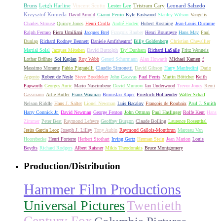
Bruns
Leigh Harline
Vincent Scotto
Lester Lee
Tristram Cary
Leonard Salzedo
Krzysztof Komeda
David Arnold
Gianni Ferrio
Kyle Eastwood
Stanley Wilson
Vangelis
Charles Strouse
Quincy Jones
Henri Crolla
André Hodeir
Hubert Rostaing
Jean-Louis Ducarme
Ralph Ferraro
Piero Umiliani
Jacques Brel
François Rauber
Henri Bourtayre
Hans May
Paul
Dunlap
Richard Rodney Bennett
Daniele Amfitheatrof
Billy Goldenberg
Christian Chevallier
Martial Solal
Jacques Métehen
David Buttolph
'By' Dunham
Richard LaSalle
Fritz Wenneis
Lothar Brühne
Sol Kaplan
Roy Webb
Gerard Schurmann
Alan Howarth
Michael Kamen
f
Massimo Morante
Fabio Pignatelli
Claudio Simonetti
David Gibson
Harry Manfredini
Dario
Argento
Robert de Nesle
Steve Boeddeker
John Cacavas
Paul Ferris
Martin Böttcher
Keith
Papworth
Georges Auric
Mario Nascimbene
David Munrow
Ian Underwood
Trevor Jones
Remi
Gassmann
Artie Butler
Franz Waxman
Bronislau Kaper
Friedrich Hollaender
Walter Scharf
Nelson Riddle
Hans J. Salter
Lionel Newman
Luis Bacalov
François de Roubaix
Paul J. Smith
Harry Connick Jr.
David Newman
George Fenton
John Ottman
Paul Haslinger
Rolfe Kent
Hans
Zimmer
Peter Best
Raymond Lefevre
Geoffrey Burgon
Claude Bolling
Laurence Rosenthal
Jesús García Leoz
Joseph J. Lilley
Tony Aubin
Raymond Gallois-Montbrun
Marceau Van
Hoorebecke
Henri Forterre
Herbert Stothart
Irving Gertz
Herman Stein
Jean Marion
Louis
Beydts
Richard Rodgers
Albert Raisner
Mikis Theodorakis
Bruce Montgomery
Production/Distribution
Hammer Film Productions
Universal Pictures
Twentieth
Century Fox