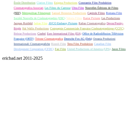
Étoile Distribution
Clarion Films
Enigma Productions
Constantin Film Produktion
Cinematografica Associati
Les Films du Carrosse
Ultra Film
Nouvelles Éditions de Films
(NEF)
Metropolitan Filmexport
Samuel Bronston Productions
Capitole Films
Romana Film
Société Nouvelle de Cinématographie (SNC)
Valoria Films
Rastar Pictures
Les Productions
Jacques Roitfeld
Jadran Film
AVCO Embassy Pictures
Rafran Cinematografica
Devon/Persky-
Bright
Hal Wallis Productions
Compagnie Commerciale Française Cinématographique (CCFC)
Belstar Productions
Cinétel
Euro International Film (EIA)
Office de Radiodiffusion Télévision
Française (ORTF)
Tritone Cinematografica
Deutsche Fox AG (Defa)
Oceania Produzioni
Internazionali Cinematografiche
Rizzoli Film
Terra Film Produktion
Canadian Film
Development Corporation (CFDC)
Fair Film
United Productions of America (UPA)
Jason Films
ericbad.net 2011-2025