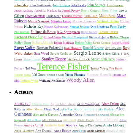
John Sturges
John Huston
John Glen
John Guillermin
John Landis
José Giovanni
Lewis
King Vidor
Joseph Anthony
Joseph L. Mankiewicz
Joseph Pevney
Kevin Connor
Mark
Gilbert
Mario Bava
Lewis Milestone
Louis Malle
Luchino Visconti
Lucio Fulci
Robson
Michael Carreras
Michael Cimino
Martin Scorsese
Maurice Labro
Michael
Nicholas Ray
Winner
Norbert Carbonnaux
Norman Jewison
Otto Preminger
Peter Sasdy
Philippe de Broca
Phil Karlson
R.G. Springsteen
Ralph Nelson
Richard Carlson
Richard Fleischer
Richard Quine
Richard Lester
Richard Marquand
Richard Thorpe
Ridley Scott
Robert Aldrich
Robert Mulligan
Robert Wise
Roger Corman
Roger Richebé
Roger Vadim
Roman Polanski
Roy
Ron Howard
Ronald Neame
Roy Rowland
Sergio Leone
Ward Baker
Sam Wood
Sergio Corbucci
Sidney Gilliat
Sidney
Stanley Donen
Steven Spielberg
Stanley Kubrick
Sydney
Hayers
Sidney Lumet
Terence Fisher
Pollack
Ted Post
Terence Young
Tim Burton
Val Guest
Vincente Minnelli
Tonino Valerii
Vernon Sewell
Victor Fleming
Vittorio De
Woody Allen
Sica
William Wyler
Wolfgang Reitherman
Acteurs
Alain Delon
Adolfo Celi
Agnes Moorehead
Adrienne Corri
Akiko Wakabayashi
Alan
Alec
Aldo Sambrell
Rickman
Albert Moses
Alberto Sordi
Aldo Ray
Alec Baldwin
Guinness
Alexander Davion
Alexander Knox
Alexandre
Alexander Lockwood
André Morell
Rignault
Alfie Bass
Alfio Caltabiano
Alida Valli
Alison Doody
André
Andrew Keir
Andrex
Anita Ekberg
Andrea Aureli
Angie Dickinson
Pousse
Ann Dvorak
Anne Baxter
Anouk Aimée
Anita Pallenberg
Anne Helm
Annie Girardot