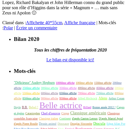
Lopez, Richard Bakalyan et John Hillerman connu du grand public
pour son rôle d’Higgins dans la série « Magnum » … mais sans
Zeus ni Apolon 🙁
Classé dans :
Affichette 40*55cm
,
Affiche française
|
Mots-clés
:
Polar
|
Écrire un commentaire
Bilan 2020
Tous les chiffres de fréquentation 2020
Le bilan est disponible ici!
Mots-clés
"Délicieuse" Audrey Hepburn
1000ème affiche
100ème affiche
150ème affiche
200ème
affiche
250ème affiche
300ème affiche
350ème affiche
400ème affiche
450ème affiche
500ème
affiche
550ème affiche
600ème affiche
650ème affiche
700ème affiche
750ème affiche
800ème
Aliens
affiche
850ème affiche
900ème affiche
950ème affiche
Alfred Hitchcock
Arthur Conan
Belle actrice
B.B.
Bebel !
Capes
Doyle
Billard
Bonne année 2012 !
Classique américain
et épées
Classique
Catastrophes
Chef-d'oeuvre
Cirque
comédie française
Classique italien
Continent
d'après Gaston Leroux
D'après Marcel Aymé
Dracula
Dessin animé
d'après Pierre Boulle
Dinosaure
Douglas Slocombe
Edgar Allan Poe
Frankenstein
Edgar Rice Burroughs
Edgar Wallace
Elvis
Festival
Georges Simenon
H.G.