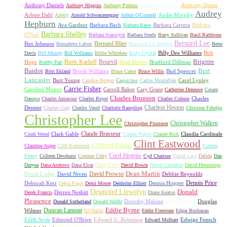
Anthony Daniels
Anthony Quayle
Anthony Quinn
Anthony Higgins
Anthony Perkins
Audrey
Arlene Dahl
Audie Murphy
Arletty
Arnold Schwarzenegger
Arthur O'Connell
Hepburn
Ava Gardner
Barbara Bach
Barbara Carrera
Barbara
Barbara Bates
Barbara Shelley
O'Neil
Barbara Stanwyck
Barbara Steele
Barry Sullivan
Basil Rathbone
Bernard Lee
Bernard Blier
Ben Johnson
Bernard La Jarrige
Bernadette Lafont
Bette
Billy Dee Williams
Bob
Davis
Bill Murray
Bill Williams
Billie Whitelaw
Billy Crystal
Boris Karloff
Bourvil
Brigitte
Hope
Brad Dexter
Bradford Dillman
Bobby Parr
Bardot
Burt
Brook Williams
Bud Spencer
Britt Ekland
Bruce Cabot
Bruce Willis
Lancaster
Burt Young
Capucine
Carol Lynley
Candice Bergen
Carlos Montalbán
Carrie Fisher
Caroline Munro
Carroll Baker
Cary Grant
Catherine Deneuve
Cesare
Charles Bronson
Charles
Danova
Charles Aznavour
Charles Boyer
Charles Coburn
Charlton Heston
Denner
Charles Gray
Charles Vanel
Charlotte Rampling
Christine Fabréga
Christopher Lee
Christopher Walken
Christopher Plummer
Claude Brasseur
Clark Gable
Claudia Cardinale
Cindi Wood
Claude Piéplu
Claude Rich
Clint Eastwood
Clifford Evans
Claudine Auger
Cliff Robertson
Colette
Curd Jürgens
Fleury
Colleen Dewhurst
Corinne Cléry
Cyd Charisse
Daliah Lavi
Dalida
Dan
Duryea
Dana Andrews
Dana Elcar
Darry Cowl
David Bowie
David Carradine
David Hemmings
David Prowse
Dean Martin
David Lodge
David Niven
Debbie Reynolds
Dennis Price
Deborah Kerr
Dennis Hopper
Debra Paget
Demi Moore
Denholm Elliott
Desmond Llewelyn
Donald
Derren Nesbitt
Derek Francis
Diane Keaton
Pleasence
Dorothy Malone
Douglas
Donald Sutherland
Donald Wolfit
Doug McClure
Duncan Lamont
Eddie Byrne
Wilmer
Ed Harris
Eddie Firestone
Edgar Buchanan
Edith Scob
Edmond O'Brien
Edward G. Robinson
Edwige Fenech
Edward Mulhare