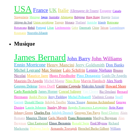
USA
France
UK
Italie
Allemagne de l'ouest
Espagne
Canada
Yougoslavie
Mexique
Japon
Australie
Allemagne
Belgique
Hong Kong
Hongrie
Suisse
Afrique du Sud
Union soviétique
Turquie
Monaco
Thaïland
Autriche
Irlande
Botswana
Botsawana
Brésil
Portugal
Liban
Liechtenstein
Grèce
Danemark
Chine
Taïwan
Luxembourg
Roumanie
Nouvelle-Zélande
Musique
James Bernard
John Barry
John Williams
Ennio Morricone
Henry Mancini
Jerry Goldsmith
Don Banks
Michel Legrand
Max Steiner
Lalo Schifrin
Lennie Niehaus
Bruno
Nicolai
Maurice Jarre
Hugo Friedhofer
Pino Donaggio
Guido De Angelis
Maurizio De Angelis
Michel Magne
Nino Rota
Marvin Hamlisch
Alex North
Georges Delerue
Steve Dorff
Carmine Coppola
Malcolm Arnold
Howard Shore
Carlo Rustichelli
James Horner
Conrad Salinger
Van Cleave
Riz Ortolani
Bernard
Herrmann
André Previn
Jerry Fielding
Michel Polnareff
Vladimir Cosma
Snuff
Garrett
Donald Harris
Adolph Tandler
Victor Young
Antoine Archimbaud
George
Duning
Laurie Johnson
Stanley Myers
Angelo Francesco Lavagnino
Artie Kane
Johnny Green
Charles Fox
Adolph Deutsch
Georges Van Parys
René Cloërec
Alain
Romans
Maurice Thiriet
Carlo Martelli
Franz Reizenstein
Marilyn Bergman
Alan
Bergman
Clint Eastwood
Elmer Bernstein
Ronald Stein
Fred Myrow
Richard
Markowitz
Philippe Sarde
Armando Trovajoli
Herschel Burke Gilbert
William