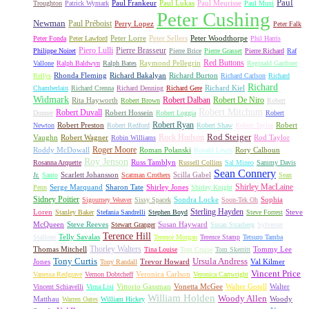
Paul
Paul Frankeur
Paul Lukas
Paul Meurisse
Troughton
Patrick Wymark
Paul Muni
Peter Cushing
Newman
Paul Préboist
Perry Lopez
Peter Falk
Peter Lorre
Peter Sellers
Peter Woodthorpe
Peter Fonda
Peter Lawford
Phil Harris
Piero Lulli
Pierre Brasseur
Philippe Noiret
Pierre Brice
Pierre Grasset
Pierre Richard
Raf
Red Buttons
Raymond Pellegrin
Vallone
Ralph Baldwyn
Ralph Bates
Reginald Gardiner
Rhonda Fleming
Richard Bakalyan
Richard Burton
Rellys
Richard Carlson
Richard
Richard
Richard Kiel
Chamberlain
Richard Crenna
Richard Denning
Richard Gere
Widmark
Robert Dalban
Robert De Niro
Rita Hayworth
Robert Brown
Robert
Robert Mitchum
Robert Duvall
Robert Hossein
Donner
Robert Loggia
Robert
Robert Ryan
Robert Preston
Robert
Newton
Robert Redford
Robert Shaw
Robert Taylor
Rock Hudson
Rod Steiger
Vaughn
Robert Wagner
Rod Taylor
Robin Williams
Roger Moore
Roddy McDowall
Roman Polanski
Rory Calhoun
Ronald Lewis
Roy Jenson
Russ Tamblyn
Rosanna Arquette
Russell Collins
Sal Mineo
Sammy Davis
Sean Connery
Scarlett Johansson
Scilla Gabel
Jr.
Santo
Scatman Crothers
Sean
Shirley MacLaine
Serge Marquand
Sharon Tate
Shirley Jones
Penn
Shirley Knight
Sidney Poitier
Sondra Locke
Sophia
Sigourney Weaver
Sissy Spacek
Soon-Tek Oh
Sterling Hayden
Loren
Steve
Stanley Baker
Stefania Sandrelli
Stephen Boyd
Steve Forrest
McQueen
Steve Reeves
Susan Hayward
Stewart Granger
Susan Strasberg
Sylvester
Terence Hill
Telly Savalas
Stallone
Terence Morgan
Terence Stamp
Tetsuro Tamba
Thorley Walters
Thomas Mitchell
Tommy Lee
Tina Louise
Tom Cruise
Tom Skerritt
Tony Curtis
Ursula Andress
Jones
Trevor Howard
Val Kilmer
Tony Randall
Vincent Price
Veronica Carlson
Vanessa Redgrave
Vernon Dobtcheff
Veronica Cartwright
Vittorio Gassman
Vonetta McGee
Walter Gotell
Walter
Vincent Schiavelli
Virna Lisi
William Holden
Woody Allen
Matthau
Woody
Warren Oates
William Hickey