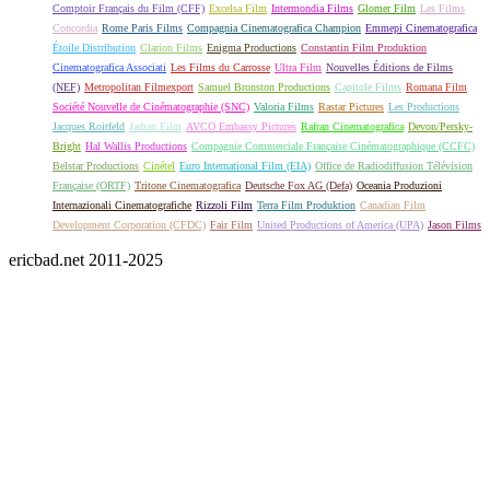
Comptoir Français du Film (CFF)
Excelsa Film
Intermondia Films
Glomer Film
Les Films
Concordia
Rome Paris Films
Compagnia Cinematografica Champion
Emmepi Cinematografica
Étoile Distribution
Clarion Films
Enigma Productions
Constantin Film Produktion
Cinematografica Associati
Les Films du Carrosse
Ultra Film
Nouvelles Éditions de Films
(NEF)
Metropolitan Filmexport
Samuel Bronston Productions
Capitole Films
Romana Film
Société Nouvelle de Cinématographie (SNC)
Valoria Films
Rastar Pictures
Les Productions
Jacques Roitfeld
Jadran Film
AVCO Embassy Pictures
Rafran Cinematografica
Devon/Persky-
Bright
Hal Wallis Productions
Compagnie Commerciale Française Cinématographique (CCFC)
Belstar Productions
Cinétel
Euro International Film (EIA)
Office de Radiodiffusion Télévision
Française (ORTF)
Tritone Cinematografica
Deutsche Fox AG (Defa)
Oceania Produzioni
Internazionali Cinematografiche
Rizzoli Film
Terra Film Produktion
Canadian Film
Development Corporation (CFDC)
Fair Film
United Productions of America (UPA)
Jason Films
ericbad.net 2011-2025