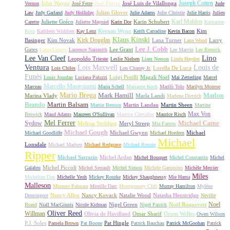
Joseph Cotten
John Wayne
José Ferrer
José Luis de Vilallonga
Vernon
José Ferre
Jude
Julian Glover
Law
Judy Garland
Judy Holliday
Julie Adams
Julie Christie
Julie Harris
Julien
Karl Malden
Juliette Gréco
Karin Schubert
Carette
Juliette Mayniel
Karin Dor
Katharine
Keenan Wynn
Kim
Ross
Kathleen Widdoes
Kay Lenz
Keith Carradine
Kevin Bacon
Klaus Kinski
Kirk Douglas
Basinger
Kim Novak
Lana Turner
Larry
Lana Wood
Lee J. Cobb
Gates
Lee Grant
Laura Linney
Laurence Naismith
Lee Marvin
Lee Remick
Lino
Lee Van Cleef
Leopoldo Trieste
Leslie Nielsen
Liam Neeson
Linda Hayden
Ventura
Lois Maxwell
Louis de
Lorella De Luca
Lois Chiles
Lon Chaney Jr.
Funès
Luigi Pistilli
Magali Noël
Louis Jourdan
Luciana Paluzzi
Mai Zetterling
Marcel
Marcello Mastroianni
Marceau
Maria Schell
Marianne Koch
Marilù Tolo
Marilyn Monroe
Mario Brega
Mark Hamill
Marlon
Marina Vlady
Marla Landi
Marlene Dietrich
Martin Balsam
Brando
Martin Landau
Martin Sheen
Martin Benson
Martine
Max Von
Beswick
Maud Adams
Maureen O'Sullivan
Maurice Chevalier
Maurice Risch
Mel Ferrer
Sydow
Michael Caine
Melissa Stribling
Meryl Streep
Mia Farrow
Michael Gough
Michael Gwynn
Michael
Michael Goodliffe
Michael Hordern
Michael
Lonsdale
Michael Madsen
Michael Redgrave
Michael Rennie
Ripper
Michael Sarrazin
Michel Ardan
Michel Bouquet
Michel Constantin
Michel
Michel Piccoli
Galabru
Michel Serrault
Michel Simon
Michele Gammino
Michèle Mercier
Miles
Micheline Dax
Michelle Yeoh
Mickey Rourke
Mickey Shaughnessy
Mie Hama
Malleson
Mimmo Palmara
Mireille Darc
Montgomery Clift
Murray Hamilton
Mylène
Nancy Allen
Nancy Kovack
Natalie Wood
Natasha Henstridge
Demongeot
Neville
Noel
Nigel Green
Noël Roquevert
Brand
Niall MacGinnis
Nicole Kidman
Nigel Patrick
Oliver Reed
Willman
Olivia de Havilland
Omar Sharif
Orson Welles
Owen Wilson
P.J. Soles
Pat Hingle
Pamela Brown
Pat Boone
Patrick Bauchau
Patrick McGoohan
Patrick