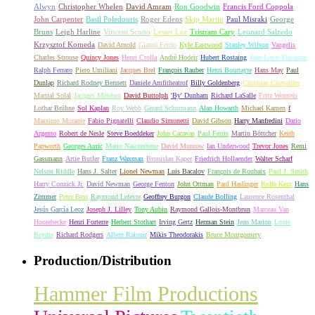
Alwyn
Christopher Whelen
David Amram
Ron Goodwin
Francis Ford Coppola
John Carpenter
Basil Poledouris
Roger Edens
Skip Martin
Paul Misraki
George
Bruns
Leigh Harline
Vincent Scotto
Lester Lee
Tristram Cary
Leonard Salzedo
Krzysztof Komeda
David Arnold
Gianni Ferrio
Kyle Eastwood
Stanley Wilson
Vangelis
Charles Strouse
Quincy Jones
Henri Crolla
André Hodeir
Hubert Rostaing
Jean-Louis Ducarme
Ralph Ferraro
Piero Umiliani
Jacques Brel
François Rauber
Henri Bourtayre
Hans May
Paul
Dunlap
Richard Rodney Bennett
Daniele Amfitheatrof
Billy Goldenberg
Christian Chevallier
Martial Solal
Jacques Métehen
David Buttolph
'By' Dunham
Richard LaSalle
Fritz Wenneis
Lothar Brühne
Sol Kaplan
Roy Webb
Gerard Schurmann
Alan Howarth
Michael Kamen
f
Massimo Morante
Fabio Pignatelli
Claudio Simonetti
David Gibson
Harry Manfredini
Dario
Argento
Robert de Nesle
Steve Boeddeker
John Cacavas
Paul Ferris
Martin Böttcher
Keith
Papworth
Georges Auric
Mario Nascimbene
David Munrow
Ian Underwood
Trevor Jones
Remi
Gassmann
Artie Butler
Franz Waxman
Bronislau Kaper
Friedrich Hollaender
Walter Scharf
Nelson Riddle
Hans J. Salter
Lionel Newman
Luis Bacalov
François de Roubaix
Paul J. Smith
Harry Connick Jr.
David Newman
George Fenton
John Ottman
Paul Haslinger
Rolfe Kent
Hans
Zimmer
Peter Best
Raymond Lefevre
Geoffrey Burgon
Claude Bolling
Laurence Rosenthal
Jesús García Leoz
Joseph J. Lilley
Tony Aubin
Raymond Gallois-Montbrun
Marceau Van
Hoorebecke
Henri Forterre
Herbert Stothart
Irving Gertz
Herman Stein
Jean Marion
Louis
Beydts
Richard Rodgers
Albert Raisner
Mikis Theodorakis
Bruce Montgomery
Production/Distribution
Hammer Film Productions