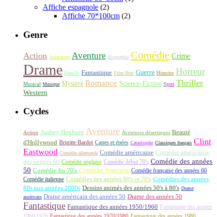
Affiche espagnole
(2)
Affiche 70*100cm
(2)
Genre
Comédie
Aventure
Action
Crime
Animation
Biographie
Drame
Horreur
Fantastique
Guerre
Histoire
Famille
Film-Noir
Thriller
Romance
Science-Fiction
Mystère
Musical
Musique
Sport
Western
Cycles
Aventure
Audrey Hepburn
Beauté
Aventures désertiques
Action
Clint
d'Hollywood
Brigitte Bardot
Capes et épées
Catastrophe
Classiques français
Eastwood
Comédie américaine
Comédie américaine
Comédie allemande
Comédie des années
des années 60
Comédie anglaise
Comédie début 70's
50
Comédie française
Comédie fin 70's
Comédie française des années 60
Comédie italienne
Comédies des années 60's et 70's
Comédies des années
80s aux années 2000s
Dessins animés des années 50's à 80's
Drame
Drame américain des années 50
Drame des années 50
américain
Fantastique
Fantastique des années 1950/1960
Fantastique des années
1960/1970
Fantastique des années 1970/1980
Fantastique des années 1980