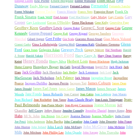
Faye
Eric Porter
Ernest Borgnine
Enrique Lucero
Estelle Winwood
Everett McGill
Fernandel
Dunaway
Ferdy Mayne
Fernand Gravey
Fernand Ledoux
Fernando Sancho
Forrest Tucker
Frank Oz
Forest Whitaker
Francis Blanche
Franco Nero
Françoise Rosay
Frank Sinatra
Gary
Frank Wolff
Fred Astaire
Fred MacMurray
Gaby Morlay
Gary Combs
Cooper
Gavan O'Herlihy
Gene Hackman
Gary Lockwood
Gene Kelly
Geneviève Page
Geoffrey Keen
Geoffrey Lewis
George C. Scott
George
George Baker
George Cole
Kennedy
George Peppard
George Sanders
Georges
George Raft
George Rigaud
Gert Fröbe
Marchal
Gian Maria Volonté
Gérard Jugnot
Gia Scala
Giacomo Rossi-Stuart
Glenn
Gina Lollobrigida
Giuliano Gemma
Gianni Garko
Giorgia Moll
Giovanna Ralli
Gregory Peck
Ford
Grégoire Aslan
Grace Jones
Gregory Walcott
Hal Needham
Harold
Harrison Ford
Harry Carey Jr.
J. Stone
Harold Sakata
Harry Dean Stanton
Harvey
Henry Fonda
Herbert Lom
Henry Silva
Keitel
Honor Blackman
Hugh Jackman
Humphrey Bogart
Ingrid Bergman
Hume Cronyn
Ida Galli
Ingrid Pitt
Jack Black
Jack
Jack Gwillim
Jack Hawkins
Jack Lemmon
Jack
Elam
Jack Hedley
Jack Lord
Jack Palance
MacGowran
Jack Nicholson
Jacqueline
Jack Weston
Jacqueline Bisset
James Coburn
Pearce
Jacques Dufilho
Jacques Perrin
Jacques Tati
James Dean
James Earl Jones
James Mason
James Stewart
James
James Donald
James Garner
Jane Fonda
Woods
Jason Robards
Jean Carmet
Jean Gabin
Jean Lefebvre
Jean Marais
Jean-
Jean Richard
Jean-Claude Brialy
Jean Rochefort
Jean Yanne
Jean-Louis Trintignant
Paul Belmondo
Jeanne Moreau
Jeff
Jean-Pierre Mocky
Jean-Roger Caussimon
Jess
Chandler
Jeff Corey
Jennifer Daniel
Jeffrey Hunter
Jennifer Connelly
Jeremy Kemp
Hahn
Jill St. John
Joanna Barnes
Joanne Whalley
Jim Brown
Jim Carrey
Jodie Foster
John Bartha
Joe Pesci
John Anderson
John Carradine
John Cazale
John Doucette
John Fraser
John McGiver
John
John Larch
John Huston
John Ireland
John McEnery
John McIntire
Mills
John Quade
John Travolta
John Mitchum
John Phillip Law
John Savage
John