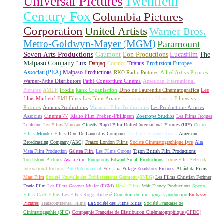
Universal Pictures
Twentieth
Century Fox
Columbia Pictures
Corporation
United Artists
Warner Bros.
Metro-Goldwyn-Mayer (MGM)
Paramount
Seven Arts Productions
Gaumont
Eon Productions
Lucasfilm
The
Malpaso Company
Lux
Danjaq
Cocinor
Titanus
Produzioni Europee
Associati (PEA)
Malpaso Productions
RKO Radio Pictures
Allied Artists Pictures
Warner-Pathé Distributors
Pathé Consortium Cinéma
American International
Pictures
AMLF
Prodis
Rank Organisation
Dino de Laurentiis Cinematografica
Les
films Marbeuf
EMI Films
Les Films Ariane
La compagnie Mirisch
Filmways
Pictures
Amicus Productions
Warwick Film Productions
Les Productions Artistes
Associés
Cinema 77
Rialto Film Preben-Philipsen
Zoetrope Studios
Les Films Jacques
Leitienne
Les Films Marceau
Cinédis
Rapid Film
United International Pictures (UIP)
Cerito
Films
Mondex Films
Dino De Laurentiis Company
Les films Fernand Rivers
American
Broadcasting Company (ABC)
Franco London Films
Societé Cinématographique Lyre
Alta
Vista Film Production
Galatea Film
Les Films Corona
Tigon British Film Productions
Touchstone Pictures
Avala Film
Europrodis
Edward Small Productions
Leone Film
Selznick
International Pictures
PSO International
Fox-Lira
Village Roadshow Pictures
Atlántida Films
Mars Film
Société Nouvelle des Établissements Gaumont (SNEG)
Les Films Christian Fechner
Dania Film
Les Films Georges Muller (FGM)
Hawk Films
Walt Disney Productions
Specta
Films
Cady Films
Les Films Roger Richebé
Comptoir du film français production
Embassy
Pictures
Transcontinental Films
La Société des Films Sirius
Société Française de
Cinématographie (SFC)
Compagnie Française de Distribution Cinématographique (CFDC)