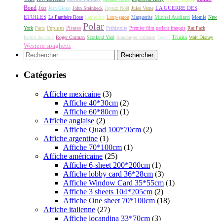
Bond
LA GUERRE DES
Jazz
Jean Giono
John Steinbeck
Joyeux Noël
Jules Verne
ETOILES
Michel Audiard
La Panthère Rose
Lamartine
Loup-garou
Marguerite
Momie
New
Polar
Péplum
Pirates
York
Paris
Préhistoire
Premier film parlant français
Rat Pack
Robin des bois
Roger Corman
Scotland Yard
Soucoupes volantes
Tarzan
Trinita
Walt Disney
Western spaghetti
Rechercher :
Catégories
Affiche mexicaine
(3)
Affiche 40*30cm
(2)
Affiche 60*80cm
(1)
Affiche anglaise
(2)
Affiche Quad 100*70cm
(2)
Affiche argentine
(1)
Affiche 70*100cm
(1)
Affiche américaine
(25)
Affiche 6-sheet 200*200cm
(1)
Affiche lobby card 36*28cm
(3)
Affiche Window Card 35*55cm
(1)
Affiche 3 sheets 104*205cm
(2)
Affiche One sheet 70*100cm
(18)
Affiche italienne
(27)
Affiche locandina 33*70cm
(3)