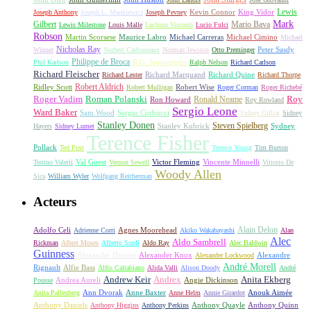
Lewis
King Vidor
Joseph Anthony
Joseph L. Mankiewicz
Joseph Pevney
Kevin Connor
Mark
Gilbert
Mario Bava
Lewis Milestone
Louis Malle
Luchino Visconti
Lucio Fulci
Robson
Michael Carreras
Michael Cimino
Martin Scorsese
Maurice Labro
Michael
Nicholas Ray
Winner
Norbert Carbonnaux
Norman Jewison
Otto Preminger
Peter Sasdy
Philippe de Broca
Phil Karlson
R.G. Springsteen
Ralph Nelson
Richard Carlson
Richard Fleischer
Richard Quine
Richard Lester
Richard Marquand
Richard Thorpe
Ridley Scott
Robert Aldrich
Robert Mulligan
Robert Wise
Roger Corman
Roger Richebé
Roger Vadim
Roman Polanski
Roy
Ron Howard
Ronald Neame
Roy Rowland
Sergio Leone
Ward Baker
Sam Wood
Sergio Corbucci
Sidney Gilliat
Sidney
Stanley Donen
Steven Spielberg
Stanley Kubrick
Sydney
Hayers
Sidney Lumet
Terence Fisher
Pollack
Ted Post
Terence Young
Tim Burton
Val Guest
Vincente Minnelli
Tonino Valerii
Vernon Sewell
Victor Fleming
Vittorio De
Woody Allen
Sica
William Wyler
Wolfgang Reitherman
Acteurs
Alain Delon
Adolfo Celi
Agnes Moorehead
Adrienne Corri
Akiko Wakabayashi
Alan
Alec
Aldo Sambrell
Rickman
Albert Moses
Alberto Sordi
Aldo Ray
Alec Baldwin
Guinness
Alexander Davion
Alexander Knox
Alexandre
Alexander Lockwood
André Morell
Rignault
Alfie Bass
Alfio Caltabiano
Alida Valli
Alison Doody
André
Andrew Keir
Andrex
Anita Ekberg
Andrea Aureli
Angie Dickinson
Pousse
Ann Dvorak
Anne Baxter
Anouk Aimée
Anita Pallenberg
Anne Helm
Annie Girardot
Anthony Daniels
Anthony Quayle
Anthony Quinn
Anthony Higgins
Anthony Perkins