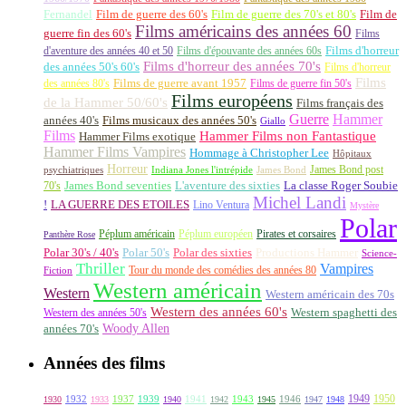
Fernandel
Film de guerre des 60's
Film de guerre des 70's et 80's
Film de
Films américains des années 60
guerre fin des 60's
Films
d'aventure des années 40 et 50
Films d'épouvante des années 60s
Films d'horreur
Films d'horreur des années 70's
des années 50's 60's
Films d'horreur
Films
des années 80's
Films de guerre avant 1957
Films de guerre fin 50's
Films européens
de la Hammer 50/60's
Films français des
Guerre
Hammer
années 40's
Films musicaux des années 50's
Giallo
Films
Hammer Films non Fantastique
Hammer Films exotique
Hammer Films Vampires
Hommage à Christopher Lee
Hôpitaux
Horreur
James Bond post
Indiana Jones l'intrépide
psychiatriques
James Bond
La classe Roger Soubie
70's
James Bond seventies
L'aventure des sixties
Michel Landi
!
LA GUERRE DES ETOILES
Lino Ventura
Mystère
Polar
Péplum américain
Péplum européen
Pirates et corsaires
Panthère Rose
Polar 30's / 40's
Polar 50's
Polar des sixties
Productions Hammer
Science-
Thriller
Vampires
Tour du monde des comédies des années 80
Fiction
Western américain
Western
Western américain des 70s
Western des années 60's
Western des années 50's
Western spaghetti des
Woody Allen
années 70's
Années des films
1949
1950
1932
1937
1939
1941
1943
1946
1930
1933
1940
1942
1945
1947
1948