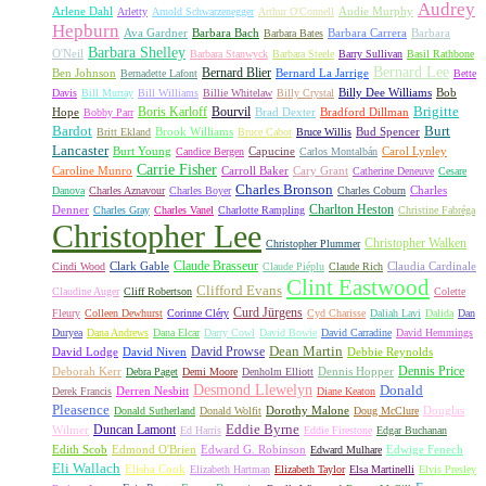
Audrey
Arlene Dahl
Audie Murphy
Arletty
Arnold Schwarzenegger
Arthur O'Connell
Hepburn
Ava Gardner
Barbara Bach
Barbara Carrera
Barbara
Barbara Bates
Barbara Shelley
O'Neil
Barbara Stanwyck
Barbara Steele
Barry Sullivan
Basil Rathbone
Bernard Lee
Bernard Blier
Ben Johnson
Bernard La Jarrige
Bernadette Lafont
Bette
Billy Dee Williams
Bob
Davis
Bill Murray
Bill Williams
Billie Whitelaw
Billy Crystal
Boris Karloff
Bourvil
Brigitte
Hope
Brad Dexter
Bradford Dillman
Bobby Parr
Bardot
Burt
Brook Williams
Bud Spencer
Britt Ekland
Bruce Cabot
Bruce Willis
Lancaster
Burt Young
Capucine
Carol Lynley
Candice Bergen
Carlos Montalbán
Carrie Fisher
Caroline Munro
Carroll Baker
Cary Grant
Catherine Deneuve
Cesare
Charles Bronson
Charles
Danova
Charles Aznavour
Charles Boyer
Charles Coburn
Charlton Heston
Denner
Charles Gray
Charles Vanel
Charlotte Rampling
Christine Fabréga
Christopher Lee
Christopher Walken
Christopher Plummer
Claude Brasseur
Clark Gable
Claudia Cardinale
Cindi Wood
Claude Piéplu
Claude Rich
Clint Eastwood
Clifford Evans
Claudine Auger
Cliff Robertson
Colette
Curd Jürgens
Fleury
Colleen Dewhurst
Corinne Cléry
Cyd Charisse
Daliah Lavi
Dalida
Dan
Duryea
Dana Andrews
Dana Elcar
Darry Cowl
David Bowie
David Carradine
David Hemmings
David Prowse
Dean Martin
David Lodge
David Niven
Debbie Reynolds
Dennis Price
Deborah Kerr
Dennis Hopper
Debra Paget
Demi Moore
Denholm Elliott
Desmond Llewelyn
Donald
Derren Nesbitt
Derek Francis
Diane Keaton
Pleasence
Dorothy Malone
Douglas
Donald Sutherland
Donald Wolfit
Doug McClure
Duncan Lamont
Eddie Byrne
Wilmer
Ed Harris
Eddie Firestone
Edgar Buchanan
Edith Scob
Edmond O'Brien
Edward G. Robinson
Edwige Fenech
Edward Mulhare
Eli Wallach
Elisha Cook
Elizabeth Hartman
Elizabeth Taylor
Elsa Martinelli
Elvis Presley