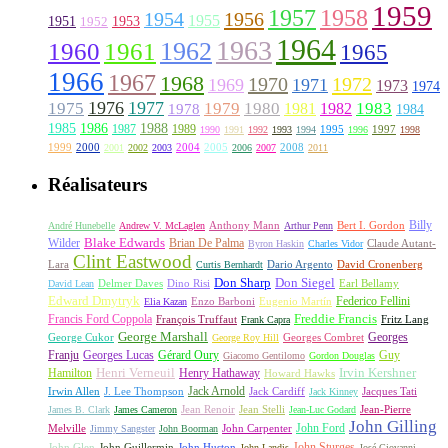
1959
1957
1958
1956
1954
1955
1951
1952
1953
1964
1963
1962
1960
1961
1965
1966
1967
1968
1970
1972
1969
1971
1973
1974
1976
1977
1975
1979
1980
1981
1983
1978
1982
1984
1985
1986
1988
1987
1989
1995
1997
1990
1991
1992
1993
1994
1996
1998
1999
2000
2004
2005
2008
2001
2002
2003
2006
2007
2011
Réalisateurs
Billy
Anthony Mann
André Hunebelle
Andrew V. McLaglen
Arthur Penn
Bert I. Gordon
Wilder
Blake Edwards
Brian De Palma
Claude Autant-
Byron Haskin
Charles Vidor
Clint Eastwood
Lara
David Cronenberg
Curtis Bernhardt
Dario Argento
Don Sharp
Don Siegel
David Lean
Delmer Daves
Dino Risi
Earl Bellamy
Edward Dmytryk
Federico Fellini
Elia Kazan
Enzo Barboni
Eugenio Martín
Freddie Francis
Francis Ford Coppola
François Truffaut
Fritz Lang
Frank Capra
George Marshall
George Cukor
Georges
George Roy Hill
Georges Combret
Franju
Georges Lucas
Gérard Oury
Guy
Giacomo Gentilomo
Gordon Douglas
Irvin Kershner
Henri Verneuil
Henry Hathaway
Hamilton
Howard Hawks
Jack Arnold
Jacques Tati
Irwin Allen
J. Lee Thompson
Jack Cardiff
Jack Kinney
James B. Clark
James Cameron
Jean Renoir
Jean Stelli
Jean-Luc Godard
Jean-Pierre
John Gilling
John Carpenter
John Ford
Melville
Jimmy Sangster
John Boorman
John Sturges
John Huston
John Glen
John Guillermin
John Landis
José Giovanni