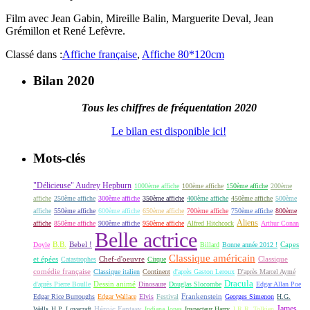
Film avec Jean Gabin, Mireille Balin, Marguerite Deval, Jean
Grémillon et René Lefèvre.
Classé dans :
Affiche française
,
Affiche 80*120cm
Bilan 2020
Tous les chiffres de fréquentation 2020
Le bilan est disponible ici!
Mots-clés
"Délicieuse" Audrey Hepburn
1000ème affiche
100ème affiche
150ème affiche
200ème
affiche
250ème affiche
300ème affiche
350ème affiche
400ème affiche
450ème affiche
500ème
affiche
550ème affiche
600ème affiche
650ème affiche
700ème affiche
750ème affiche
800ème
Aliens
affiche
850ème affiche
900ème affiche
950ème affiche
Alfred Hitchcock
Arthur Conan
Belle actrice
B.B.
Bebel !
Capes
Doyle
Billard
Bonne année 2012 !
Classique américain
et épées
Classique
Catastrophes
Chef-d'oeuvre
Cirque
comédie française
Classique italien
Continent
d'après Gaston Leroux
D'après Marcel Aymé
Dracula
Dessin animé
d'après Pierre Boulle
Dinosaure
Douglas Slocombe
Edgar Allan Poe
Frankenstein
Edgar Rice Burroughs
Edgar Wallace
Elvis
Festival
Georges Simenon
H.G.
James
Héroic Fantasy
Wells
H.P. Lovecraft
Indiana Jones
Inspecteur Harry
J.R.R. Tolkien