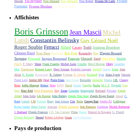
Yul Brynner
Yvonne
Strode
Yves Deniaud
Yves Montand
Yves Robert
Yvonne De Carlo
Furneaux
Yvonne Monlaur
Yvonne Romain
Affichistes
Boris Grinsson
Jean Mascii
Michel
Landi
Constantin Belinsky
Guy Gérard Noël
Roger Soubie
Ferracci
Allard
Casaro
Tealdi
Jouineau Bourduge
Clément Hurel
Yves Thos
Kerfyser
Bob Peak
Koutachy
Rau
D'après Howard
Terpning
Fourastié
Jacques Bonneaud
François
Ghirardi
Xarrié
René Péron
Druillet
Floc'h
P. Marty
Venin
Frank Frazetta
Michel Jouin
Ciriello
Hervé Morvan
Okley
Gourdon
Mos
Trambouze
Bernard Lancy
Drew Struzan
Rodolfo Gasparri
Savkoff
Googe
Joann
John
Alvin
E. Sciotti
Boumendil
R. Geleng
Fouteau
R. Seguin
Kislaroff
Sym
Alain Lynch
Vaissier
Pierre Levé
Atelier 606
Head
Pierre Etaix
Jean Gigax
Boissière
Akinstler
Deseta
J.B.
Chanay
Brini
Joëlle Marquet
Brénot
Mara
RINN
David
Sciotti
Faugère
Bacha
M.C.P.
Peyrolle
Paul
Igert
Marc Réal
René Renneteau
Siry
Zoran
Gonzalez
Beaugendre
Bertrand
Piovano
d'après
Allard
John Solie
Léo Kouper
John Berkey
d'après Tom Jung
d'après Roger Kastel
Amsel
C.
René
Cerutti
J.M
Politeer
Bouy
Jean Simon
Cris
Tonin
George Barr
Studio E2
Collignon
Roger Vacher
Henri Faivre
Arnstam
D'après Grinsson
Jean Barnoux
Goldman
Michel Berberian
J. Barbaud
D'après François
J.D. Van Caulaert
Flipo
Dastor
Manuel de Rugama
G. Pezeril
D'après Belinsky
Desmé
Robert Lévèque
Gruau
Luigi Martinati
Pays de production