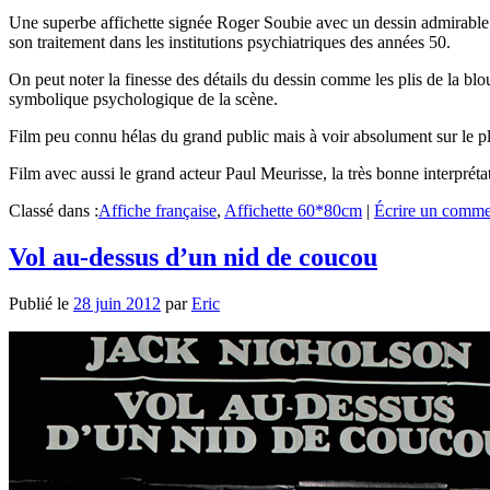
Une superbe affichette signée Roger Soubie avec un dessin admirable d
son traitement dans les institutions psychiatriques des années 50.
On peut noter la finesse des détails du dessin comme les plis de la blou
symbolique psychologique de la scène.
Film peu connu hélas du grand public mais à voir absolument sur le p
Film avec aussi le grand acteur Paul Meurisse, la très bonne interpré
Classé dans :
Affiche française
,
Affichette 60*80cm
|
Écrire un comme
Vol au-dessus d’un nid de coucou
Publié le
28 juin 2012
par
Eric