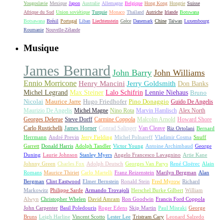
Yougoslavie
Mexique
Japon
Australie
Allemagne
Belgique
Hong Kong
Hongrie
Suisse
Afrique du Sud
Union soviétique
Turquie
Monaco
Thaïland
Autriche
Irlande
Botswana
Botsawana
Brésil
Portugal
Liban
Liechtenstein
Grèce
Danemark
Chine
Taïwan
Luxembourg
Roumanie
Nouvelle-Zélande
Musique
James Bernard
John Barry
John Williams
Ennio Morricone
Henry Mancini
Jerry Goldsmith
Don Banks
Michel Legrand
Max Steiner
Lalo Schifrin
Lennie Niehaus
Bruno
Nicolai
Maurice Jarre
Hugo Friedhofer
Pino Donaggio
Guido De Angelis
Maurizio De Angelis
Michel Magne
Nino Rota
Marvin Hamlisch
Alex North
Georges Delerue
Steve Dorff
Carmine Coppola
Malcolm Arnold
Howard Shore
Carlo Rustichelli
James Horner
Conrad Salinger
Van Cleave
Riz Ortolani
Bernard
Herrmann
André Previn
Jerry Fielding
Michel Polnareff
Vladimir Cosma
Snuff
Garrett
Donald Harris
Adolph Tandler
Victor Young
Antoine Archimbaud
George
Duning
Laurie Johnson
Stanley Myers
Angelo Francesco Lavagnino
Artie Kane
Johnny Green
Charles Fox
Adolph Deutsch
Georges Van Parys
René Cloërec
Alain
Romans
Maurice Thiriet
Carlo Martelli
Franz Reizenstein
Marilyn Bergman
Alan
Bergman
Clint Eastwood
Elmer Bernstein
Ronald Stein
Fred Myrow
Richard
Markowitz
Philippe Sarde
Armando Trovajoli
Herschel Burke Gilbert
William
Alwyn
Christopher Whelen
David Amram
Ron Goodwin
Francis Ford Coppola
John Carpenter
Basil Poledouris
Roger Edens
Skip Martin
Paul Misraki
George
Bruns
Leigh Harline
Vincent Scotto
Lester Lee
Tristram Cary
Leonard Salzedo