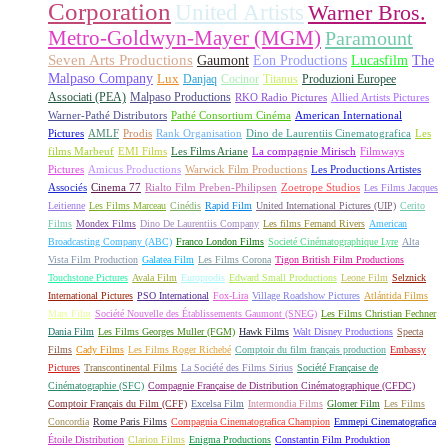
Corporation
United Artists
Warner Bros.
Metro-Goldwyn-Mayer (MGM)
Paramount
Seven Arts Productions
Gaumont
Eon Productions
Lucasfilm
The
Malpaso Company
Lux
Danjaq
Cocinor
Titanus
Produzioni Europee
Associati (PEA)
Malpaso Productions
RKO Radio Pictures
Allied Artists Pictures
Warner-Pathé Distributors
Pathé Consortium Cinéma
American International
Pictures
AMLF
Prodis
Rank Organisation
Dino de Laurentiis Cinematografica
Les
films Marbeuf
EMI Films
Les Films Ariane
La compagnie Mirisch
Filmways
Pictures
Amicus Productions
Warwick Film Productions
Les Productions Artistes
Associés
Cinema 77
Rialto Film Preben-Philipsen
Zoetrope Studios
Les Films Jacques
Leitienne
Les Films Marceau
Cinédis
Rapid Film
United International Pictures (UIP)
Cerito
Films
Mondex Films
Dino De Laurentiis Company
Les films Fernand Rivers
American
Broadcasting Company (ABC)
Franco London Films
Societé Cinématographique Lyre
Alta
Vista Film Production
Galatea Film
Les Films Corona
Tigon British Film Productions
Touchstone Pictures
Avala Film
Europrodis
Edward Small Productions
Leone Film
Selznick
International Pictures
PSO International
Fox-Lira
Village Roadshow Pictures
Atlántida Films
Mars Film
Société Nouvelle des Établissements Gaumont (SNEG)
Les Films Christian Fechner
Dania Film
Les Films Georges Muller (FGM)
Hawk Films
Walt Disney Productions
Specta
Films
Cady Films
Les Films Roger Richebé
Comptoir du film français production
Embassy
Pictures
Transcontinental Films
La Société des Films Sirius
Société Française de
Cinématographie (SFC)
Compagnie Française de Distribution Cinématographique (CFDC)
Comptoir Français du Film (CFF)
Excelsa Film
Intermondia Films
Glomer Film
Les Films
Concordia
Rome Paris Films
Compagnia Cinematografica Champion
Emmepi Cinematografica
Étoile Distribution
Clarion Films
Enigma Productions
Constantin Film Produktion