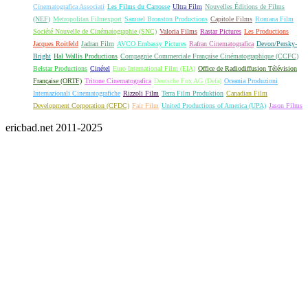
Cinematografica Associati
Les Films du Carrosse
Ultra Film
Nouvelles Éditions de Films
(NEF)
Metropolitan Filmexport
Samuel Bronston Productions
Capitole Films
Romana Film
Société Nouvelle de Cinématographie (SNC)
Valoria Films
Rastar Pictures
Les Productions
Jacques Roitfeld
Jadran Film
AVCO Embassy Pictures
Rafran Cinematografica
Devon/Persky-
Bright
Hal Wallis Productions
Compagnie Commerciale Française Cinématographique (CCFC)
Belstar Productions
Cinétel
Euro International Film (EIA)
Office de Radiodiffusion Télévision
Française (ORTF)
Tritone Cinematografica
Deutsche Fox AG (Defa)
Oceania Produzioni
Internazionali Cinematografiche
Rizzoli Film
Terra Film Produktion
Canadian Film
Development Corporation (CFDC)
Fair Film
United Productions of America (UPA)
Jason Films
ericbad.net 2011-2025