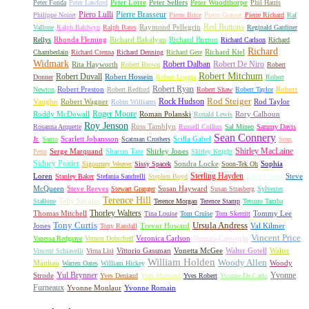
Peter Lorre
Peter Sellers
Peter Woodthorpe
Peter Fonda
Peter Lawford
Phil Harris
Piero Lulli
Pierre Brasseur
Philippe Noiret
Pierre Brice
Pierre Grasset
Pierre Richard
Raf
Red Buttons
Raymond Pellegrin
Vallone
Ralph Baldwyn
Ralph Bates
Reginald Gardiner
Rhonda Fleming
Richard Bakalyan
Richard Burton
Rellys
Richard Carlson
Richard
Richard
Richard Kiel
Chamberlain
Richard Crenna
Richard Denning
Richard Gere
Widmark
Robert Dalban
Robert De Niro
Rita Hayworth
Robert Brown
Robert
Robert Mitchum
Robert Duvall
Robert Hossein
Donner
Robert Loggia
Robert
Robert Ryan
Robert Preston
Robert
Newton
Robert Redford
Robert Shaw
Robert Taylor
Rock Hudson
Rod Steiger
Vaughn
Robert Wagner
Rod Taylor
Robin Williams
Roger Moore
Roddy McDowall
Roman Polanski
Rory Calhoun
Ronald Lewis
Roy Jenson
Russ Tamblyn
Rosanna Arquette
Russell Collins
Sal Mineo
Sammy Davis
Sean Connery
Scarlett Johansson
Scilla Gabel
Jr.
Santo
Scatman Crothers
Sean
Shirley MacLaine
Serge Marquand
Sharon Tate
Shirley Jones
Penn
Shirley Knight
Sidney Poitier
Sondra Locke
Sophia
Sigourney Weaver
Sissy Spacek
Soon-Tek Oh
Sterling Hayden
Loren
Steve
Stanley Baker
Stefania Sandrelli
Stephen Boyd
Steve Forrest
McQueen
Steve Reeves
Susan Hayward
Stewart Granger
Susan Strasberg
Sylvester
Terence Hill
Telly Savalas
Stallone
Terence Morgan
Terence Stamp
Tetsuro Tamba
Thorley Walters
Thomas Mitchell
Tommy Lee
Tina Louise
Tom Cruise
Tom Skerritt
Tony Curtis
Ursula Andress
Jones
Trevor Howard
Val Kilmer
Tony Randall
Vincent Price
Veronica Carlson
Vanessa Redgrave
Vernon Dobtcheff
Veronica Cartwright
Vittorio Gassman
Vonetta McGee
Walter Gotell
Walter
Vincent Schiavelli
Virna Lisi
William Holden
Woody Allen
Matthau
Woody
Warren Oates
William Hickey
Yul Brynner
Yvonne
Strode
Yves Deniaud
Yves Montand
Yves Robert
Yvonne De Carlo
Furneaux
Yvonne Monlaur
Yvonne Romain