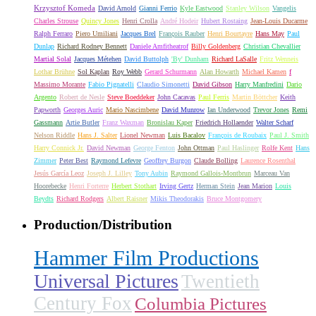
Krzysztof Komeda
David Arnold
Gianni Ferrio
Kyle Eastwood
Stanley Wilson
Vangelis
Charles Strouse
Quincy Jones
Henri Crolla
André Hodeir
Hubert Rostaing
Jean-Louis Ducarme
Ralph Ferraro
Piero Umiliani
Jacques Brel
François Rauber
Henri Bourtayre
Hans May
Paul
Dunlap
Richard Rodney Bennett
Daniele Amfitheatrof
Billy Goldenberg
Christian Chevallier
Martial Solal
Jacques Métehen
David Buttolph
'By' Dunham
Richard LaSalle
Fritz Wenneis
Lothar Brühne
Sol Kaplan
Roy Webb
Gerard Schurmann
Alan Howarth
Michael Kamen
f
Massimo Morante
Fabio Pignatelli
Claudio Simonetti
David Gibson
Harry Manfredini
Dario
Argento
Robert de Nesle
Steve Boeddeker
John Cacavas
Paul Ferris
Martin Böttcher
Keith
Papworth
Georges Auric
Mario Nascimbene
David Munrow
Ian Underwood
Trevor Jones
Remi
Gassmann
Artie Butler
Franz Waxman
Bronislau Kaper
Friedrich Hollaender
Walter Scharf
Nelson Riddle
Hans J. Salter
Lionel Newman
Luis Bacalov
François de Roubaix
Paul J. Smith
Harry Connick Jr.
David Newman
George Fenton
John Ottman
Paul Haslinger
Rolfe Kent
Hans
Zimmer
Peter Best
Raymond Lefevre
Geoffrey Burgon
Claude Bolling
Laurence Rosenthal
Jesús García Leoz
Joseph J. Lilley
Tony Aubin
Raymond Gallois-Montbrun
Marceau Van
Hoorebecke
Henri Forterre
Herbert Stothart
Irving Gertz
Herman Stein
Jean Marion
Louis
Beydts
Richard Rodgers
Albert Raisner
Mikis Theodorakis
Bruce Montgomery
Production/Distribution
Hammer Film Productions
Universal Pictures
Twentieth
Century Fox
Columbia Pictures