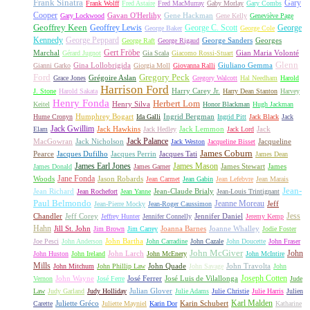
Frank Sinatra
Gary
Frank Wolff
Fred Astaire
Fred MacMurray
Gaby Morlay
Gary Combs
Cooper
Gavan O'Herlihy
Gene Hackman
Gary Lockwood
Gene Kelly
Geneviève Page
Geoffrey Keen
Geoffrey Lewis
George C. Scott
George
George Baker
George Cole
Kennedy
George Peppard
George Sanders
Georges
George Raft
George Rigaud
Gert Fröbe
Marchal
Gian Maria Volonté
Gérard Jugnot
Gia Scala
Giacomo Rossi-Stuart
Glenn
Gina Lollobrigida
Giuliano Gemma
Gianni Garko
Giorgia Moll
Giovanna Ralli
Gregory Peck
Ford
Grégoire Aslan
Grace Jones
Gregory Walcott
Hal Needham
Harold
Harrison Ford
Harry Carey Jr.
J. Stone
Harold Sakata
Harry Dean Stanton
Harvey
Henry Fonda
Herbert Lom
Henry Silva
Keitel
Honor Blackman
Hugh Jackman
Humphrey Bogart
Ingrid Bergman
Hume Cronyn
Ida Galli
Ingrid Pitt
Jack Black
Jack
Jack Gwillim
Jack Hawkins
Jack Lemmon
Jack
Elam
Jack Hedley
Jack Lord
Jack Palance
MacGowran
Jack Nicholson
Jacqueline
Jack Weston
Jacqueline Bisset
James Coburn
Pearce
Jacques Dufilho
Jacques Perrin
Jacques Tati
James Dean
James Earl Jones
James Mason
James Stewart
James
James Donald
James Garner
Jane Fonda
Woods
Jason Robards
Jean Carmet
Jean Gabin
Jean Lefebvre
Jean Marais
Jean-
Jean Richard
Jean-Claude Brialy
Jean Rochefort
Jean Yanne
Jean-Louis Trintignant
Paul Belmondo
Jeanne Moreau
Jeff
Jean-Pierre Mocky
Jean-Roger Caussimon
Jess
Chandler
Jeff Corey
Jennifer Daniel
Jeffrey Hunter
Jennifer Connelly
Jeremy Kemp
Hahn
Jill St. John
Joanna Barnes
Joanne Whalley
Jim Brown
Jim Carrey
Jodie Foster
John Bartha
Joe Pesci
John Anderson
John Carradine
John Cazale
John Doucette
John Fraser
John McGiver
John
John Larch
John Huston
John Ireland
John McEnery
John McIntire
Mills
John Quade
John Travolta
John Mitchum
John Phillip Law
John Savage
John
Joseph Cotten
John Wayne
José Ferrer
José Luis de Vilallonga
Vernon
José Ferre
Jude
Julian Glover
Law
Judy Garland
Judy Holliday
Julie Adams
Julie Christie
Julie Harris
Julien
Karl Malden
Juliette Gréco
Karin Schubert
Carette
Juliette Mayniel
Karin Dor
Katharine