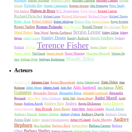
Michael Carreras
Michael Cimino
Martin Scorsese
Maurice Labro
Michael
Nicholas Ray
Winner
Norbert Carbonnaux
Norman Jewison
Otto Preminger
Peter Sasdy
Philippe de Broca
Phil Karlson
R.G. Springsteen
Ralph Nelson
Richard Carlson
Richard Fleischer
Richard Quine
Richard Lester
Richard Marquand
Richard Thorpe
Ridley Scott
Robert Aldrich
Robert Mulligan
Robert Wise
Roger Corman
Roger Richebé
Roger Vadim
Roman Polanski
Roy
Ron Howard
Ronald Neame
Roy Rowland
Sergio Leone
Ward Baker
Sam Wood
Sergio Corbucci
Sidney Gilliat
Sidney
Stanley Donen
Steven Spielberg
Stanley Kubrick
Sydney
Hayers
Sidney Lumet
Terence Fisher
Pollack
Ted Post
Terence Young
Tim Burton
Val Guest
Vincente Minnelli
Tonino Valerii
Vernon Sewell
Victor Fleming
Vittorio De
Woody Allen
Sica
William Wyler
Wolfgang Reitherman
Acteurs
Alain Delon
Adolfo Celi
Agnes Moorehead
Adrienne Corri
Akiko Wakabayashi
Alan
Alec
Aldo Sambrell
Rickman
Albert Moses
Alberto Sordi
Aldo Ray
Alec Baldwin
Guinness
Alexander Davion
Alexander Knox
Alexandre
Alexander Lockwood
André Morell
Rignault
Alfie Bass
Alfio Caltabiano
Alida Valli
Alison Doody
André
Andrew Keir
Andrex
Anita Ekberg
Andrea Aureli
Angie Dickinson
Pousse
Ann Dvorak
Anne Baxter
Anouk Aimée
Anita Pallenberg
Anne Helm
Annie Girardot
Anthony Daniels
Anthony Quayle
Anthony Quinn
Anthony Higgins
Anthony Perkins
Audrey
Arlene Dahl
Audie Murphy
Arletty
Arnold Schwarzenegger
Arthur O'Connell
Hepburn
Ava Gardner
Barbara Bach
Barbara Carrera
Barbara
Barbara Bates
Barbara Shelley
O'Neil
Barbara Stanwyck
Barbara Steele
Barry Sullivan
Basil Rathbone