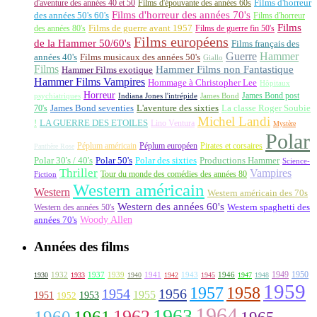
d'aventure des années 40 et 50
Films d'épouvante des années 60s
Films d'horreur
Films d'horreur des années 70's
des années 50's 60's
Films d'horreur
Films
des années 80's
Films de guerre avant 1957
Films de guerre fin 50's
Films européens
de la Hammer 50/60's
Films français des
Guerre
Hammer
années 40's
Films musicaux des années 50's
Giallo
Films
Hammer Films non Fantastique
Hammer Films exotique
Hammer Films Vampires
Hommage à Christopher Lee
Hôpitaux
Horreur
James Bond post
Indiana Jones l'intrépide
psychiatriques
James Bond
La classe Roger Soubie
70's
James Bond seventies
L'aventure des sixties
Michel Landi
!
LA GUERRE DES ETOILES
Lino Ventura
Mystère
Polar
Péplum américain
Péplum européen
Pirates et corsaires
Panthère Rose
Polar 30's / 40's
Polar 50's
Polar des sixties
Productions Hammer
Science-
Thriller
Vampires
Tour du monde des comédies des années 80
Fiction
Western américain
Western
Western américain des 70s
Western des années 60's
Western des années 50's
Western spaghetti des
Woody Allen
années 70's
Années des films
1949
1950
1932
1937
1939
1941
1943
1946
1930
1933
1940
1942
1945
1947
1948
1959
1957
1958
1956
1954
1955
1951
1952
1953
1964
1963
1962
1960
1961