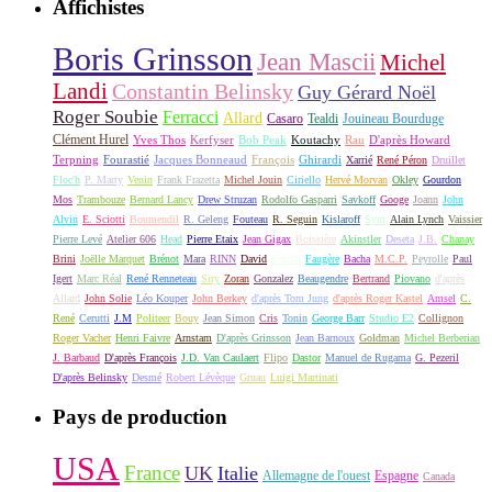
Affichistes
Boris Grinsson
Jean Mascii
Michel
Landi
Constantin Belinsky
Guy Gérard Noël
Roger Soubie
Ferracci
Allard
Casaro
Tealdi
Jouineau Bourduge
Clément Hurel
Yves Thos
Kerfyser
Bob Peak
Koutachy
Rau
D'après Howard
Terpning
Fourastié
Jacques Bonneaud
François
Ghirardi
Xarrié
René Péron
Druillet
Floc'h
P. Marty
Venin
Frank Frazetta
Michel Jouin
Ciriello
Hervé Morvan
Okley
Gourdon
Mos
Trambouze
Bernard Lancy
Drew Struzan
Rodolfo Gasparri
Savkoff
Googe
Joann
John
Alvin
E. Sciotti
Boumendil
R. Geleng
Fouteau
R. Seguin
Kislaroff
Sym
Alain Lynch
Vaissier
Pierre Levé
Atelier 606
Head
Pierre Etaix
Jean Gigax
Boissière
Akinstler
Deseta
J.B.
Chanay
Brini
Joëlle Marquet
Brénot
Mara
RINN
David
Sciotti
Faugère
Bacha
M.C.P.
Peyrolle
Paul
Igert
Marc Réal
René Renneteau
Siry
Zoran
Gonzalez
Beaugendre
Bertrand
Piovano
d'après
Allard
John Solie
Léo Kouper
John Berkey
d'après Tom Jung
d'après Roger Kastel
Amsel
C.
René
Cerutti
J.M
Politeer
Bouy
Jean Simon
Cris
Tonin
George Barr
Studio E2
Collignon
Roger Vacher
Henri Faivre
Arnstam
D'après Grinsson
Jean Barnoux
Goldman
Michel Berberian
J. Barbaud
D'après François
J.D. Van Caulaert
Flipo
Dastor
Manuel de Rugama
G. Pezeril
D'après Belinsky
Desmé
Robert Lévèque
Gruau
Luigi Martinati
Pays de production
USA
France
UK
Italie
Allemagne de l'ouest
Espagne
Canada