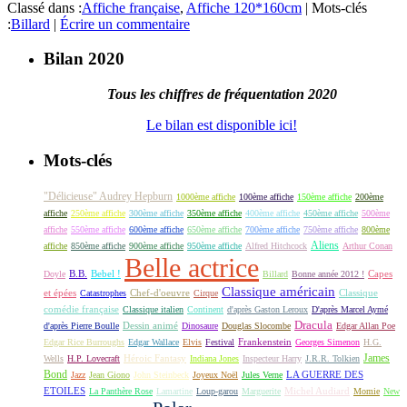
Classé dans :
Affiche française
,
Affiche 120*160cm
|
Mots-clés
:
Billard
|
Écrire un commentaire
Bilan 2020
Tous les chiffres de fréquentation 2020
Le bilan est disponible ici!
Mots-clés
"Délicieuse" Audrey Hepburn
1000ème affiche
100ème affiche
150ème affiche
200ème
affiche
250ème affiche
300ème affiche
350ème affiche
400ème affiche
450ème affiche
500ème
affiche
550ème affiche
600ème affiche
650ème affiche
700ème affiche
750ème affiche
800ème
Aliens
affiche
850ème affiche
900ème affiche
950ème affiche
Alfred Hitchcock
Arthur Conan
Belle actrice
B.B.
Bebel !
Capes
Doyle
Billard
Bonne année 2012 !
Classique américain
et épées
Classique
Catastrophes
Chef-d'oeuvre
Cirque
comédie française
Classique italien
Continent
d'après Gaston Leroux
D'après Marcel Aymé
Dracula
Dessin animé
d'après Pierre Boulle
Dinosaure
Douglas Slocombe
Edgar Allan Poe
Frankenstein
Edgar Rice Burroughs
Edgar Wallace
Elvis
Festival
Georges Simenon
H.G.
James
Héroic Fantasy
Wells
H.P. Lovecraft
Indiana Jones
Inspecteur Harry
J.R.R. Tolkien
Bond
LA GUERRE DES
Jazz
Jean Giono
John Steinbeck
Joyeux Noël
Jules Verne
ETOILES
Michel Audiard
La Panthère Rose
Lamartine
Loup-garou
Marguerite
Momie
New