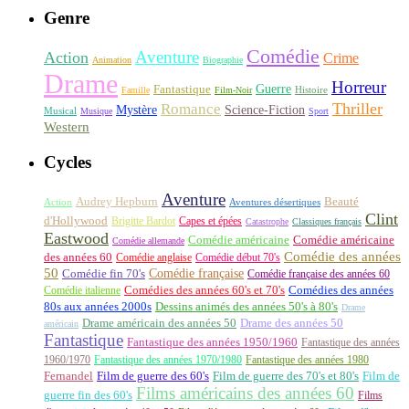
Genre
Comédie
Aventure
Action
Crime
Animation
Biographie
Drame
Horreur
Fantastique
Guerre
Histoire
Famille
Film-Noir
Thriller
Romance
Science-Fiction
Mystère
Musical
Musique
Sport
Western
Cycles
Aventure
Audrey Hepburn
Beauté
Aventures désertiques
Action
Clint
d'Hollywood
Brigitte Bardot
Capes et épées
Catastrophe
Classiques français
Eastwood
Comédie américaine
Comédie américaine
Comédie allemande
Comédie des années
des années 60
Comédie anglaise
Comédie début 70's
50
Comédie française
Comédie fin 70's
Comédie française des années 60
Comédie italienne
Comédies des années 60's et 70's
Comédies des années
80s aux années 2000s
Dessins animés des années 50's à 80's
Drame
Drame américain des années 50
Drame des années 50
américain
Fantastique
Fantastique des années 1950/1960
Fantastique des années
1960/1970
Fantastique des années 1970/1980
Fantastique des années 1980
Fernandel
Film de guerre des 60's
Film de guerre des 70's et 80's
Film de
Films américains des années 60
guerre fin des 60's
Films