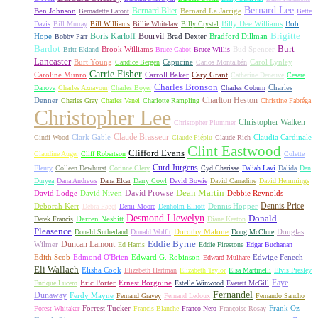
Bernard Lee
Bernard Blier
Ben Johnson
Bernard La Jarrige
Bernadette Lafont
Bette
Billy Dee Williams
Bob
Davis
Bill Murray
Bill Williams
Billie Whitelaw
Billy Crystal
Boris Karloff
Bourvil
Brigitte
Hope
Brad Dexter
Bradford Dillman
Bobby Parr
Bardot
Burt
Brook Williams
Bud Spencer
Britt Ekland
Bruce Cabot
Bruce Willis
Lancaster
Burt Young
Capucine
Carol Lynley
Candice Bergen
Carlos Montalbán
Carrie Fisher
Caroline Munro
Carroll Baker
Cary Grant
Catherine Deneuve
Cesare
Charles Bronson
Charles
Danova
Charles Aznavour
Charles Boyer
Charles Coburn
Charlton Heston
Denner
Charles Gray
Charles Vanel
Charlotte Rampling
Christine Fabréga
Christopher Lee
Christopher Walken
Christopher Plummer
Claude Brasseur
Clark Gable
Claudia Cardinale
Cindi Wood
Claude Piéplu
Claude Rich
Clint Eastwood
Clifford Evans
Claudine Auger
Cliff Robertson
Colette
Curd Jürgens
Fleury
Colleen Dewhurst
Corinne Cléry
Cyd Charisse
Daliah Lavi
Dalida
Dan
Duryea
Dana Andrews
Dana Elcar
Darry Cowl
David Bowie
David Carradine
David Hemmings
David Prowse
Dean Martin
David Lodge
David Niven
Debbie Reynolds
Dennis Price
Deborah Kerr
Dennis Hopper
Debra Paget
Demi Moore
Denholm Elliott
Desmond Llewelyn
Donald
Derren Nesbitt
Derek Francis
Diane Keaton
Pleasence
Dorothy Malone
Douglas
Donald Sutherland
Donald Wolfit
Doug McClure
Duncan Lamont
Eddie Byrne
Wilmer
Ed Harris
Eddie Firestone
Edgar Buchanan
Edith Scob
Edmond O'Brien
Edward G. Robinson
Edwige Fenech
Edward Mulhare
Eli Wallach
Elisha Cook
Elizabeth Hartman
Elizabeth Taylor
Elsa Martinelli
Elvis Presley
Faye
Eric Porter
Ernest Borgnine
Enrique Lucero
Estelle Winwood
Everett McGill
Fernandel
Dunaway
Ferdy Mayne
Fernand Gravey
Fernand Ledoux
Fernando Sancho
Forrest Tucker
Frank Oz
Forest Whitaker
Francis Blanche
Franco Nero
Françoise Rosay