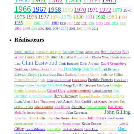
1965
1966
1967
1968
1970
1972
1969
1971
1973
1974
1976
1977
1975
1979
1980
1981
1983
1978
1982
1984
1985
1986
1988
1987
1989
1995
1997
1990
1991
1992
1993
1994
1996
1998
1999
2000
2004
2005
2008
2001
2002
2003
2006
2007
2011
Réalisateurs
Billy
Anthony Mann
André Hunebelle
Andrew V. McLaglen
Arthur Penn
Bert I. Gordon
Wilder
Blake Edwards
Brian De Palma
Claude Autant-
Byron Haskin
Charles Vidor
Clint Eastwood
Lara
David Cronenberg
Curtis Bernhardt
Dario Argento
Don Sharp
Don Siegel
David Lean
Delmer Daves
Dino Risi
Earl Bellamy
Edward Dmytryk
Federico Fellini
Elia Kazan
Enzo Barboni
Eugenio Martín
Freddie Francis
Francis Ford Coppola
François Truffaut
Fritz Lang
Frank Capra
George Marshall
George Cukor
Georges
George Roy Hill
Georges Combret
Franju
Georges Lucas
Gérard Oury
Guy
Giacomo Gentilomo
Gordon Douglas
Irvin Kershner
Henri Verneuil
Henry Hathaway
Hamilton
Howard Hawks
Jack Arnold
Jacques Tati
Irwin Allen
J. Lee Thompson
Jack Cardiff
Jack Kinney
James B. Clark
James Cameron
Jean Renoir
Jean Stelli
Jean-Luc Godard
Jean-Pierre
John Gilling
John Carpenter
John Ford
Melville
Jimmy Sangster
John Boorman
John Sturges
John Huston
John Glen
John Guillermin
John Landis
José Giovanni
Lewis
King Vidor
Joseph Anthony
Joseph L. Mankiewicz
Joseph Pevney
Kevin Connor
Mark
Gilbert
Mario Bava
Lewis Milestone
Louis Malle
Luchino Visconti
Lucio Fulci
Robson