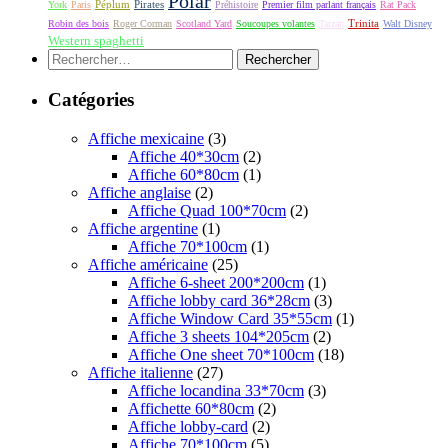
Polar
Péplum
Pirates
York
Paris
Préhistoire
Premier film parlant français
Rat Pack
Robin des bois
Roger Corman
Scotland Yard
Soucoupes volantes
Tarzan
Trinita
Walt Disney
Western spaghetti
Rechercher :
Catégories
Affiche mexicaine
(3)
Affiche 40*30cm
(2)
Affiche 60*80cm
(1)
Affiche anglaise
(2)
Affiche Quad 100*70cm
(2)
Affiche argentine
(1)
Affiche 70*100cm
(1)
Affiche américaine
(25)
Affiche 6-sheet 200*200cm
(1)
Affiche lobby card 36*28cm
(3)
Affiche Window Card 35*55cm
(1)
Affiche 3 sheets 104*205cm
(2)
Affiche One sheet 70*100cm
(18)
Affiche italienne
(27)
Affiche locandina 33*70cm
(3)
Affichette 60*80cm
(2)
Affiche lobby-card
(2)
Affiche 70*100cm
(5)