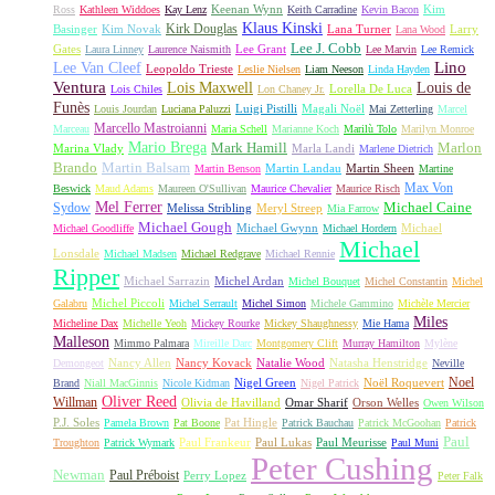
Keenan Wynn
Kim
Ross
Kathleen Widdoes
Kay Lenz
Keith Carradine
Kevin Bacon
Klaus Kinski
Kirk Douglas
Basinger
Kim Novak
Lana Turner
Larry
Lana Wood
Lee J. Cobb
Gates
Lee Grant
Laura Linney
Laurence Naismith
Lee Marvin
Lee Remick
Lino
Lee Van Cleef
Leopoldo Trieste
Leslie Nielsen
Liam Neeson
Linda Hayden
Ventura
Lois Maxwell
Louis de
Lorella De Luca
Lois Chiles
Lon Chaney Jr.
Funès
Luigi Pistilli
Magali Noël
Louis Jourdan
Luciana Paluzzi
Mai Zetterling
Marcel
Marcello Mastroianni
Marceau
Maria Schell
Marianne Koch
Marilù Tolo
Marilyn Monroe
Mario Brega
Mark Hamill
Marlon
Marina Vlady
Marla Landi
Marlene Dietrich
Martin Balsam
Brando
Martin Landau
Martin Sheen
Martin Benson
Martine
Max Von
Beswick
Maud Adams
Maureen O'Sullivan
Maurice Chevalier
Maurice Risch
Mel Ferrer
Sydow
Michael Caine
Melissa Stribling
Meryl Streep
Mia Farrow
Michael Gough
Michael Gwynn
Michael
Michael Goodliffe
Michael Hordern
Michael
Lonsdale
Michael Madsen
Michael Redgrave
Michael Rennie
Ripper
Michael Sarrazin
Michel Ardan
Michel Bouquet
Michel Constantin
Michel
Michel Piccoli
Galabru
Michel Serrault
Michel Simon
Michele Gammino
Michèle Mercier
Miles
Micheline Dax
Michelle Yeoh
Mickey Rourke
Mickey Shaughnessy
Mie Hama
Malleson
Mimmo Palmara
Mireille Darc
Montgomery Clift
Murray Hamilton
Mylène
Nancy Allen
Nancy Kovack
Natalie Wood
Natasha Henstridge
Demongeot
Neville
Noel
Nigel Green
Noël Roquevert
Brand
Niall MacGinnis
Nicole Kidman
Nigel Patrick
Oliver Reed
Willman
Olivia de Havilland
Omar Sharif
Orson Welles
Owen Wilson
P.J. Soles
Pat Hingle
Pamela Brown
Pat Boone
Patrick Bauchau
Patrick McGoohan
Patrick
Paul
Paul Frankeur
Paul Lukas
Paul Meurisse
Troughton
Patrick Wymark
Paul Muni
Peter Cushing
Newman
Paul Préboist
Perry Lopez
Peter Falk