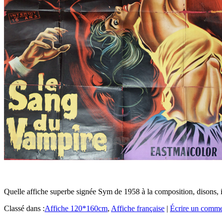
Quelle affiche superbe signée Sym de 1958 à la composition, disons, 
Classé dans :
Affiche 120*160cm
,
Affiche française
|
Écrire un comme