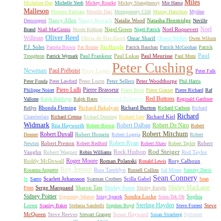
Miles
Micheline Dax
Michelle Yeoh
Mickey Rourke
Mickey Shaughnessy
Mie Hama
Malleson
Mimmo Palmara
Mireille Darc
Montgomery Clift
Murray Hamilton
Mylène
Nancy Allen
Nancy Kovack
Natalie Wood
Natasha Henstridge
Demongeot
Neville
Noel
Nigel Green
Noël Roquevert
Brand
Niall MacGinnis
Nicole Kidman
Nigel Patrick
Oliver Reed
Willman
Olivia de Havilland
Omar Sharif
Orson Welles
Owen Wilson
P.J. Soles
Pat Hingle
Pamela Brown
Pat Boone
Patrick Bauchau
Patrick McGoohan
Patrick
Paul
Paul Frankeur
Paul Lukas
Paul Meurisse
Troughton
Patrick Wymark
Paul Muni
Peter Cushing
Newman
Paul Préboist
Perry Lopez
Peter Falk
Peter Lorre
Peter Sellers
Peter Woodthorpe
Peter Fonda
Peter Lawford
Phil Harris
Piero Lulli
Pierre Brasseur
Philippe Noiret
Pierre Brice
Pierre Grasset
Pierre Richard
Raf
Red Buttons
Raymond Pellegrin
Vallone
Ralph Baldwyn
Ralph Bates
Reginald Gardiner
Rhonda Fleming
Richard Bakalyan
Richard Burton
Rellys
Richard Carlson
Richard
Richard
Richard Kiel
Chamberlain
Richard Crenna
Richard Denning
Richard Gere
Widmark
Robert Dalban
Robert De Niro
Rita Hayworth
Robert Brown
Robert
Robert Mitchum
Robert Duvall
Robert Hossein
Donner
Robert Loggia
Robert
Robert Ryan
Robert Preston
Robert
Newton
Robert Redford
Robert Shaw
Robert Taylor
Rock Hudson
Rod Steiger
Vaughn
Robert Wagner
Rod Taylor
Robin Williams
Roger Moore
Roddy McDowall
Roman Polanski
Rory Calhoun
Ronald Lewis
Roy Jenson
Russ Tamblyn
Rosanna Arquette
Russell Collins
Sal Mineo
Sammy Davis
Sean Connery
Scarlett Johansson
Scilla Gabel
Jr.
Santo
Scatman Crothers
Sean
Shirley MacLaine
Serge Marquand
Sharon Tate
Shirley Jones
Penn
Shirley Knight
Sidney Poitier
Sondra Locke
Sophia
Sigourney Weaver
Sissy Spacek
Soon-Tek Oh
Sterling Hayden
Loren
Steve
Stanley Baker
Stefania Sandrelli
Stephen Boyd
Steve Forrest
McQueen
Steve Reeves
Susan Hayward
Stewart Granger
Susan Strasberg
Sylvester