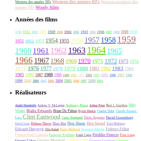
Western des années 60's
Western des années 50's
Western spaghetti des
Woody Allen
années 70's
Années des films
1949
1950
1932
1937
1939
1941
1943
1946
1930
1933
1940
1942
1945
1947
1948
1959
1957
1958
1956
1954
1955
1951
1952
1953
1964
1963
1962
1960
1961
1965
1966
1967
1968
1970
1972
1969
1971
1973
1974
1976
1977
1975
1979
1980
1981
1983
1978
1982
1984
1985
1986
1988
1987
1989
1995
1997
1990
1991
1992
1993
1994
1996
1998
1999
2000
2004
2005
2008
2001
2002
2003
2006
2007
2011
Réalisateurs
Billy
Anthony Mann
André Hunebelle
Andrew V. McLaglen
Arthur Penn
Bert I. Gordon
Wilder
Blake Edwards
Brian De Palma
Claude Autant-
Byron Haskin
Charles Vidor
Clint Eastwood
Lara
David Cronenberg
Curtis Bernhardt
Dario Argento
Don Sharp
Don Siegel
David Lean
Delmer Daves
Dino Risi
Earl Bellamy
Edward Dmytryk
Federico Fellini
Elia Kazan
Enzo Barboni
Eugenio Martín
Freddie Francis
Francis Ford Coppola
François Truffaut
Fritz Lang
Frank Capra
George Marshall
George Cukor
Georges
George Roy Hill
Georges Combret