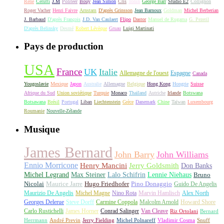
René
Cerutti
J.M
Politeer
Bouy
Jean Simon
Cris
Tonin
George Barr
Studio E2
Collignon
Roger Vacher
Henri Faivre
Arnstam
D'après Grinsson
Jean Barnoux
Goldman
Michel Berberian
J. Barbaud
D'après François
J.D. Van Caulaert
Flipo
Dastor
Manuel de Rugama
G. Pezeril
D'après Belinsky
Desmé
Robert Lévèque
Gruau
Luigi Martinati
Pays de production
USA
France
UK
Italie
Allemagne de l'ouest
Espagne
Canada
Yougoslavie
Mexique
Japon
Australie
Allemagne
Belgique
Hong Kong
Hongrie
Suisse
Afrique du Sud
Union soviétique
Turquie
Monaco
Thaïland
Autriche
Irlande
Botswana
Botsawana
Brésil
Portugal
Liban
Liechtenstein
Grèce
Danemark
Chine
Taïwan
Luxembourg
Roumanie
Nouvelle-Zélande
Musique
James Bernard
John Barry
John Williams
Ennio Morricone
Henry Mancini
Jerry Goldsmith
Don Banks
Michel Legrand
Max Steiner
Lalo Schifrin
Lennie Niehaus
Bruno
Nicolai
Maurice Jarre
Hugo Friedhofer
Pino Donaggio
Guido De Angelis
Maurizio De Angelis
Michel Magne
Nino Rota
Marvin Hamlisch
Alex North
Georges Delerue
Steve Dorff
Carmine Coppola
Malcolm Arnold
Howard Shore
Carlo Rustichelli
James Horner
Conrad Salinger
Van Cleave
Riz Ortolani
Bernard
Herrmann
André Previn
Jerry Fielding
Michel Polnareff
Vladimir Cosma
Snuff