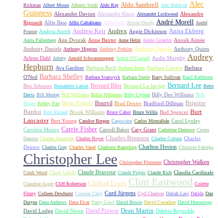
Alec
Aldo Sambrell
Rickman
Albert Moses
Alberto Sordi
Aldo Ray
Alec Baldwin
Guinness
Alexander Davion
Alexander Knox
Alexandre
Alexander Lockwood
André Morell
Rignault
Alfie Bass
Alfio Caltabiano
Alida Valli
Alison Doody
André
Andrew Keir
Andrex
Anita Ekberg
Andrea Aureli
Angie Dickinson
Pousse
Ann Dvorak
Anne Baxter
Anouk Aimée
Anita Pallenberg
Anne Helm
Annie Girardot
Anthony Daniels
Anthony Quayle
Anthony Quinn
Anthony Higgins
Anthony Perkins
Audrey
Arlene Dahl
Audie Murphy
Arletty
Arnold Schwarzenegger
Arthur O'Connell
Hepburn
Ava Gardner
Barbara Bach
Barbara Carrera
Barbara
Barbara Bates
Barbara Shelley
O'Neil
Barbara Stanwyck
Barbara Steele
Barry Sullivan
Basil Rathbone
Bernard Lee
Bernard Blier
Ben Johnson
Bernard La Jarrige
Bernadette Lafont
Bette
Billy Dee Williams
Bob
Davis
Bill Murray
Bill Williams
Billie Whitelaw
Billy Crystal
Boris Karloff
Bourvil
Brigitte
Hope
Brad Dexter
Bradford Dillman
Bobby Parr
Bardot
Burt
Brook Williams
Bud Spencer
Britt Ekland
Bruce Cabot
Bruce Willis
Lancaster
Burt Young
Capucine
Carol Lynley
Candice Bergen
Carlos Montalbán
Carrie Fisher
Caroline Munro
Carroll Baker
Cary Grant
Catherine Deneuve
Cesare
Charles Bronson
Charles
Danova
Charles Aznavour
Charles Boyer
Charles Coburn
Charlton Heston
Denner
Charles Gray
Charles Vanel
Charlotte Rampling
Christine Fabréga
Christopher Lee
Christopher Walken
Christopher Plummer
Claude Brasseur
Clark Gable
Claudia Cardinale
Cindi Wood
Claude Piéplu
Claude Rich
Clint Eastwood
Clifford Evans
Claudine Auger
Cliff Robertson
Colette
Curd Jürgens
Fleury
Colleen Dewhurst
Corinne Cléry
Cyd Charisse
Daliah Lavi
Dalida
Dan
Duryea
Dana Andrews
Dana Elcar
Darry Cowl
David Bowie
David Carradine
David Hemmings
David Prowse
Dean Martin
David Lodge
David Niven
Debbie Reynolds