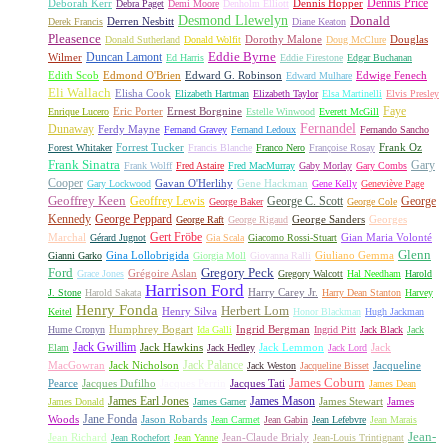
Dennis Price
Deborah Kerr
Dennis Hopper
Debra Paget
Demi Moore
Denholm Elliott
Desmond Llewelyn
Donald
Derren Nesbitt
Derek Francis
Diane Keaton
Pleasence
Dorothy Malone
Douglas
Donald Sutherland
Donald Wolfit
Doug McClure
Duncan Lamont
Eddie Byrne
Wilmer
Ed Harris
Eddie Firestone
Edgar Buchanan
Edith Scob
Edmond O'Brien
Edward G. Robinson
Edwige Fenech
Edward Mulhare
Eli Wallach
Elisha Cook
Elizabeth Hartman
Elizabeth Taylor
Elsa Martinelli
Elvis Presley
Faye
Eric Porter
Ernest Borgnine
Enrique Lucero
Estelle Winwood
Everett McGill
Fernandel
Dunaway
Ferdy Mayne
Fernand Gravey
Fernand Ledoux
Fernando Sancho
Forrest Tucker
Frank Oz
Forest Whitaker
Francis Blanche
Franco Nero
Françoise Rosay
Frank Sinatra
Gary
Frank Wolff
Fred Astaire
Fred MacMurray
Gaby Morlay
Gary Combs
Cooper
Gavan O'Herlihy
Gene Hackman
Gary Lockwood
Gene Kelly
Geneviève Page
Geoffrey Keen
Geoffrey Lewis
George C. Scott
George
George Baker
George Cole
Kennedy
George Peppard
George Sanders
Georges
George Raft
George Rigaud
Gert Fröbe
Marchal
Gian Maria Volonté
Gérard Jugnot
Gia Scala
Giacomo Rossi-Stuart
Glenn
Gina Lollobrigida
Giuliano Gemma
Gianni Garko
Giorgia Moll
Giovanna Ralli
Gregory Peck
Ford
Grégoire Aslan
Grace Jones
Gregory Walcott
Hal Needham
Harold
Harrison Ford
Harry Carey Jr.
J. Stone
Harold Sakata
Harry Dean Stanton
Harvey
Henry Fonda
Herbert Lom
Henry Silva
Keitel
Honor Blackman
Hugh Jackman
Humphrey Bogart
Ingrid Bergman
Hume Cronyn
Ida Galli
Ingrid Pitt
Jack Black
Jack
Jack Gwillim
Jack Hawkins
Jack Lemmon
Jack
Elam
Jack Hedley
Jack Lord
Jack Palance
MacGowran
Jack Nicholson
Jacqueline
Jack Weston
Jacqueline Bisset
James Coburn
Pearce
Jacques Dufilho
Jacques Perrin
Jacques Tati
James Dean
James Earl Jones
James Mason
James Stewart
James
James Donald
James Garner
Jane Fonda
Woods
Jason Robards
Jean Carmet
Jean Gabin
Jean Lefebvre
Jean Marais
Jean-
Jean Richard
Jean-Claude Brialy
Jean Rochefort
Jean Yanne
Jean-Louis Trintignant