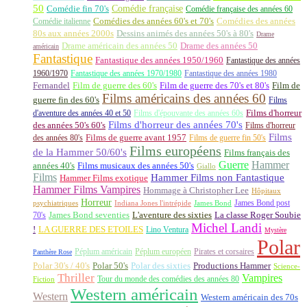
50
Comédie française
Comédie fin 70's
Comédie française des années 60
Comédie italienne
Comédies des années 60's et 70's
Comédies des années
80s aux années 2000s
Dessins animés des années 50's à 80's
Drame
Drame américain des années 50
Drame des années 50
américain
Fantastique
Fantastique des années 1950/1960
Fantastique des années
1960/1970
Fantastique des années 1970/1980
Fantastique des années 1980
Fernandel
Film de guerre des 60's
Film de guerre des 70's et 80's
Film de
Films américains des années 60
guerre fin des 60's
Films
d'aventure des années 40 et 50
Films d'épouvante des années 60s
Films d'horreur
Films d'horreur des années 70's
des années 50's 60's
Films d'horreur
Films
des années 80's
Films de guerre avant 1957
Films de guerre fin 50's
Films européens
de la Hammer 50/60's
Films français des
Guerre
Hammer
années 40's
Films musicaux des années 50's
Giallo
Films
Hammer Films non Fantastique
Hammer Films exotique
Hammer Films Vampires
Hommage à Christopher Lee
Hôpitaux
Horreur
James Bond post
Indiana Jones l'intrépide
psychiatriques
James Bond
La classe Roger Soubie
70's
James Bond seventies
L'aventure des sixties
Michel Landi
!
LA GUERRE DES ETOILES
Lino Ventura
Mystère
Polar
Péplum américain
Péplum européen
Pirates et corsaires
Panthère Rose
Polar 30's / 40's
Polar 50's
Polar des sixties
Productions Hammer
Science-
Thriller
Vampires
Tour du monde des comédies des années 80
Fiction
Western américain
Western
Western américain des 70s