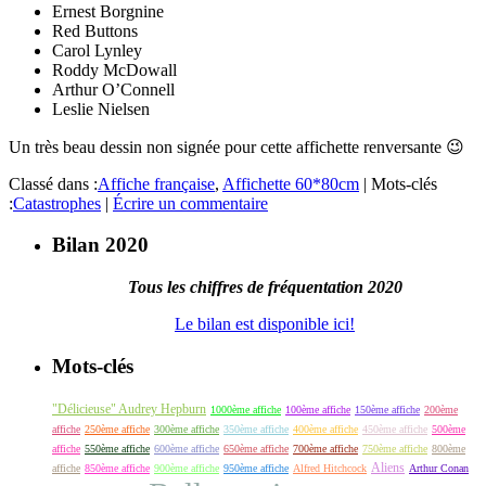
Ernest Borgnine
Red Buttons
Carol Lynley
Roddy McDowall
Arthur O’Connell
Leslie Nielsen
Un très beau dessin non signée pour cette affichette renversante 😉
Classé dans :
Affiche française
,
Affichette 60*80cm
|
Mots-clés
:
Catastrophes
|
Écrire un commentaire
Bilan 2020
Tous les chiffres de fréquentation 2020
Le bilan est disponible ici!
Mots-clés
"Délicieuse" Audrey Hepburn
1000ème affiche
100ème affiche
150ème affiche
200ème
affiche
250ème affiche
300ème affiche
350ème affiche
400ème affiche
450ème affiche
500ème
affiche
550ème affiche
600ème affiche
650ème affiche
700ème affiche
750ème affiche
800ème
Aliens
affiche
850ème affiche
900ème affiche
950ème affiche
Alfred Hitchcock
Arthur Conan