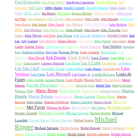
Paul Belmondo
Jeanne Moreau
Jeff
Jean-Pierre Mocky
Jean-Roger Caussimon
Jess
Chandler
Jeff Corey
Jennifer Daniel
Jeffrey Hunter
Jennifer Connelly
Jeremy Kemp
Hahn
Jill St. John
Joanna Barnes
Joanne Whalley
Jim Brown
Jim Carrey
Jodie Foster
John Bartha
Joe Pesci
John Anderson
John Carradine
John Cazale
John Doucette
John Fraser
John McGiver
John
John Larch
John Huston
John Ireland
John McEnery
John McIntire
Mills
John Quade
John Travolta
John Mitchum
John Phillip Law
John Savage
John
Joseph Cotten
John Wayne
José Ferrer
José Luis de Vilallonga
Vernon
José Ferre
Jude
Julian Glover
Law
Judy Garland
Judy Holliday
Julie Adams
Julie Christie
Julie Harris
Julien
Karl Malden
Juliette Gréco
Karin Schubert
Carette
Juliette Mayniel
Karin Dor
Katharine
Keenan Wynn
Kim
Ross
Kathleen Widdoes
Kay Lenz
Keith Carradine
Kevin Bacon
Klaus Kinski
Kirk Douglas
Basinger
Kim Novak
Lana Turner
Larry
Lana Wood
Lee J. Cobb
Gates
Lee Grant
Laura Linney
Laurence Naismith
Lee Marvin
Lee Remick
Lino
Lee Van Cleef
Leopoldo Trieste
Leslie Nielsen
Liam Neeson
Linda Hayden
Ventura
Lois Maxwell
Louis de
Lorella De Luca
Lois Chiles
Lon Chaney Jr.
Funès
Luigi Pistilli
Magali Noël
Louis Jourdan
Luciana Paluzzi
Mai Zetterling
Marcel
Marcello Mastroianni
Marceau
Maria Schell
Marianne Koch
Marilù Tolo
Marilyn Monroe
Mario Brega
Mark Hamill
Marlon
Marina Vlady
Marla Landi
Marlene Dietrich
Martin Balsam
Brando
Martin Landau
Martin Sheen
Martin Benson
Martine
Max Von
Beswick
Maud Adams
Maureen O'Sullivan
Maurice Chevalier
Maurice Risch
Mel Ferrer
Sydow
Michael Caine
Melissa Stribling
Meryl Streep
Mia Farrow
Michael Gough
Michael Gwynn
Michael
Michael Goodliffe
Michael Hordern
Michael
Lonsdale
Michael Madsen
Michael Redgrave
Michael Rennie
Ripper
Michael Sarrazin
Michel Ardan
Michel Bouquet
Michel Constantin
Michel
Michel Piccoli
Galabru
Michel Serrault
Michel Simon
Michele Gammino
Michèle Mercier