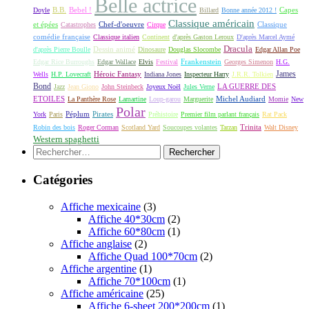
Belle actrice
B.B.
Bebel !
Capes
Doyle
Billard
Bonne année 2012 !
Classique américain
et épées
Classique
Catastrophes
Chef-d'oeuvre
Cirque
comédie française
Classique italien
Continent
d'après Gaston Leroux
D'après Marcel Aymé
Dracula
Dessin animé
d'après Pierre Boulle
Dinosaure
Douglas Slocombe
Edgar Allan Poe
Frankenstein
Edgar Rice Burroughs
Edgar Wallace
Elvis
Festival
Georges Simenon
H.G.
James
Héroic Fantasy
Wells
H.P. Lovecraft
Indiana Jones
Inspecteur Harry
J.R.R. Tolkien
Bond
LA GUERRE DES
Jazz
Jean Giono
John Steinbeck
Joyeux Noël
Jules Verne
ETOILES
Michel Audiard
La Panthère Rose
Lamartine
Loup-garou
Marguerite
Momie
New
Polar
Péplum
Pirates
York
Paris
Préhistoire
Premier film parlant français
Rat Pack
Robin des bois
Roger Corman
Scotland Yard
Soucoupes volantes
Tarzan
Trinita
Walt Disney
Western spaghetti
Rechercher :
Catégories
Affiche mexicaine
(3)
Affiche 40*30cm
(2)
Affiche 60*80cm
(1)
Affiche anglaise
(2)
Affiche Quad 100*70cm
(2)
Affiche argentine
(1)
Affiche 70*100cm
(1)
Affiche américaine
(25)
Affiche 6-sheet 200*200cm
(1)