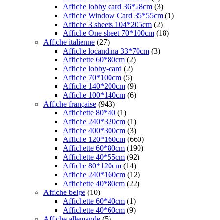
Affiche lobby card 36*28cm
(3)
Affiche Window Card 35*55cm
(1)
Affiche 3 sheets 104*205cm
(2)
Affiche One sheet 70*100cm
(18)
Affiche italienne
(27)
Affiche locandina 33*70cm
(3)
Affichette 60*80cm
(2)
Affiche lobby-card
(2)
Affiche 70*100cm
(5)
Affiche 140*200cm
(9)
Affiche 100*140cm
(6)
Affiche française
(943)
Affichette 80*40
(1)
Affiche 240*320cm
(1)
Affiche 400*300cm
(3)
Affiche 120*160cm
(660)
Affichette 60*80cm
(190)
Affichette 40*55cm
(92)
Affiche 80*120cm
(14)
Affiche 240*160cm
(12)
Affichette 40*80cm
(22)
Affiche belge
(10)
Affichette 60*40cm
(1)
Affichette 40*60cm
(9)
Affiche allemande
(5)