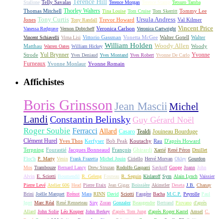
Terence Hill
Telly Savalas
Stallone
Terence Morgan
Terence Stamp
Tetsuro Tamba
Thorley Walters
Thomas Mitchell
Tommy Lee
Tina Louise
Tom Cruise
Tom Skerritt
Tony Curtis
Ursula Andress
Jones
Trevor Howard
Val Kilmer
Tony Randall
Vincent Price
Veronica Carlson
Vanessa Redgrave
Vernon Dobtcheff
Veronica Cartwright
Vittorio Gassman
Vonetta McGee
Walter Gotell
Walter
Vincent Schiavelli
Virna Lisi
William Holden
Woody Allen
Matthau
Woody
Warren Oates
William Hickey
Yul Brynner
Yvonne
Strode
Yves Deniaud
Yves Montand
Yves Robert
Yvonne De Carlo
Furneaux
Yvonne Monlaur
Yvonne Romain
Affichistes
Boris Grinsson
Jean Mascii
Michel
Landi
Constantin Belinsky
Guy Gérard Noël
Roger Soubie
Ferracci
Allard
Casaro
Tealdi
Jouineau Bourduge
Clément Hurel
Yves Thos
Kerfyser
Bob Peak
Koutachy
Rau
D'après Howard
Terpning
Fourastié
Jacques Bonneaud
François
Ghirardi
Xarrié
René Péron
Druillet
Floc'h
P. Marty
Venin
Frank Frazetta
Michel Jouin
Ciriello
Hervé Morvan
Okley
Gourdon
Mos
Trambouze
Bernard Lancy
Drew Struzan
Rodolfo Gasparri
Savkoff
Googe
Joann
John
Alvin
E. Sciotti
Boumendil
R. Geleng
Fouteau
R. Seguin
Kislaroff
Sym
Alain Lynch
Vaissier
Pierre Levé
Atelier 606
Head
Pierre Etaix
Jean Gigax
Boissière
Akinstler
Deseta
J.B.
Chanay
Brini
Joëlle Marquet
Brénot
Mara
RINN
David
Sciotti
Faugère
Bacha
M.C.P.
Peyrolle
Paul
Igert
Marc Réal
René Renneteau
Siry
Zoran
Gonzalez
Beaugendre
Bertrand
Piovano
d'après
Allard
John Solie
Léo Kouper
John Berkey
d'après Tom Jung
d'après Roger Kastel
Amsel
C.