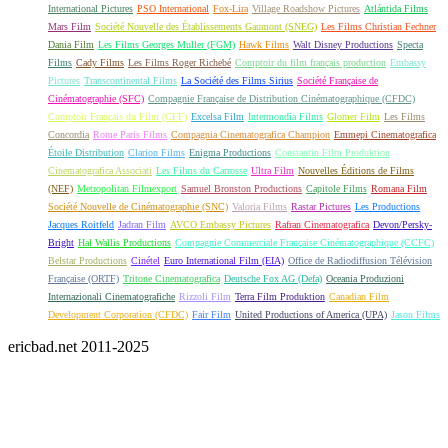
International Pictures
PSO International
Fox-Lira
Village Roadshow Pictures
Atlántida Films
Mars Film
Société Nouvelle des Établissements Gaumont (SNEG)
Les Films Christian Fechner
Dania Film
Les Films Georges Muller (FGM)
Hawk Films
Walt Disney Productions
Specta
Films
Cady Films
Les Films Roger Richebé
Comptoir du film français production
Embassy
Pictures
Transcontinental Films
La Société des Films Sirius
Société Française de
Cinématographie (SFC)
Compagnie Française de Distribution Cinématographique (CFDC)
Comptoir Français du Film (CFF)
Excelsa Film
Intermondia Films
Glomer Film
Les Films
Concordia
Rome Paris Films
Compagnia Cinematografica Champion
Emmepi Cinematografica
Étoile Distribution
Clarion Films
Enigma Productions
Constantin Film Produktion
Cinematografica Associati
Les Films du Carrosse
Ultra Film
Nouvelles Éditions de Films
(NEF)
Metropolitan Filmexport
Samuel Bronston Productions
Capitole Films
Romana Film
Société Nouvelle de Cinématographie (SNC)
Valoria Films
Rastar Pictures
Les Productions
Jacques Roitfeld
Jadran Film
AVCO Embassy Pictures
Rafran Cinematografica
Devon/Persky-
Bright
Hal Wallis Productions
Compagnie Commerciale Française Cinématographique (CCFC)
Belstar Productions
Cinétel
Euro International Film (EIA)
Office de Radiodiffusion Télévision
Française (ORTF)
Tritone Cinematografica
Deutsche Fox AG (Defa)
Oceania Produzioni
Internazionali Cinematografiche
Rizzoli Film
Terra Film Produktion
Canadian Film
Development Corporation (CFDC)
Fair Film
United Productions of America (UPA)
Jason Films
ericbad.net 2011-2025