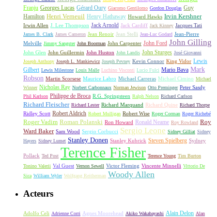
Franju
Georges Lucas
Gérard Oury
Guy
Giacomo Gentilomo
Gordon Douglas
Irvin Kershner
Henri Verneuil
Henry Hathaway
Hamilton
Howard Hawks
Jack Arnold
Jacques Tati
Irwin Allen
J. Lee Thompson
Jack Cardiff
Jack Kinney
James B. Clark
James Cameron
Jean Renoir
Jean Stelli
Jean-Luc Godard
Jean-Pierre
John Gilling
John Carpenter
John Ford
Melville
Jimmy Sangster
John Boorman
John Sturges
John Huston
John Glen
John Guillermin
John Landis
José Giovanni
Lewis
King Vidor
Joseph Anthony
Joseph L. Mankiewicz
Joseph Pevney
Kevin Connor
Mark
Gilbert
Mario Bava
Lewis Milestone
Louis Malle
Luchino Visconti
Lucio Fulci
Robson
Michael Carreras
Michael Cimino
Martin Scorsese
Maurice Labro
Michael
Nicholas Ray
Winner
Norbert Carbonnaux
Norman Jewison
Otto Preminger
Peter Sasdy
Philippe de Broca
Phil Karlson
R.G. Springsteen
Ralph Nelson
Richard Carlson
Richard Fleischer
Richard Quine
Richard Lester
Richard Marquand
Richard Thorpe
Ridley Scott
Robert Aldrich
Robert Mulligan
Robert Wise
Roger Corman
Roger Richebé
Roger Vadim
Roman Polanski
Roy
Ron Howard
Ronald Neame
Roy Rowland
Sergio Leone
Ward Baker
Sam Wood
Sergio Corbucci
Sidney Gilliat
Sidney
Stanley Donen
Steven Spielberg
Stanley Kubrick
Sydney
Hayers
Sidney Lumet
Terence Fisher
Pollack
Ted Post
Terence Young
Tim Burton
Val Guest
Vincente Minnelli
Tonino Valerii
Vernon Sewell
Victor Fleming
Vittorio De
Woody Allen
Sica
William Wyler
Wolfgang Reitherman
Acteurs
Alain Delon
Adolfo Celi
Agnes Moorehead
Adrienne Corri
Akiko Wakabayashi
Alan