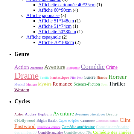
Affichette cartonnée 40*25cm
(1)
Affiche 60*90cm
(4)
Affiche japonaise
(3)
Affiche 51*148cm
(1)
Affiche 51*74cm
(1)
Affichette 50*80cm
(1)
Affiche espagnole
(2)
Affiche 70*100cm
(2)
Genre
Comédie
Aventure
Action
Crime
Animation
Biographie
Drame
Horreur
Fantastique
Guerre
Histoire
Famille
Film-Noir
Thriller
Romance
Science-Fiction
Mystère
Musical
Musique
Sport
Western
Cycles
Aventure
Audrey Hepburn
Beauté
Aventures désertiques
Action
Clint
d'Hollywood
Brigitte Bardot
Capes et épées
Catastrophe
Classiques français
Eastwood
Comédie américaine
Comédie américaine
Comédie allemande
Comédie des années
des années 60
Comédie anglaise
Comédie début 70's