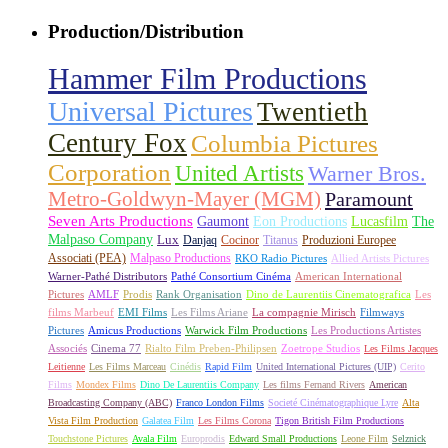
Production/Distribution
Hammer Film Productions
Universal Pictures
Twentieth
Century Fox
Columbia Pictures
Corporation
United Artists
Warner Bros.
Metro-Goldwyn-Mayer (MGM)
Paramount
Seven Arts Productions
Gaumont
Eon Productions
Lucasfilm
The
Malpaso Company
Lux
Danjaq
Cocinor
Titanus
Produzioni Europee
Associati (PEA)
Malpaso Productions
RKO Radio Pictures
Allied Artists Pictures
Warner-Pathé Distributors
Pathé Consortium Cinéma
American International
Pictures
AMLF
Prodis
Rank Organisation
Dino de Laurentiis Cinematografica
Les
films Marbeuf
EMI Films
Les Films Ariane
La compagnie Mirisch
Filmways
Pictures
Amicus Productions
Warwick Film Productions
Les Productions Artistes
Associés
Cinema 77
Rialto Film Preben-Philipsen
Zoetrope Studios
Les Films Jacques
Leitienne
Les Films Marceau
Cinédis
Rapid Film
United International Pictures (UIP)
Cerito
Films
Mondex Films
Dino De Laurentiis Company
Les films Fernand Rivers
American
Broadcasting Company (ABC)
Franco London Films
Societé Cinématographique Lyre
Alta
Vista Film Production
Galatea Film
Les Films Corona
Tigon British Film Productions
Touchstone Pictures
Avala Film
Europrodis
Edward Small Productions
Leone Film
Selznick