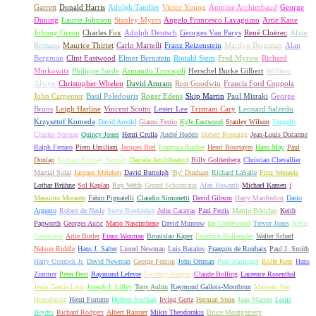
Garrett
Donald Harris
Adolph Tandler
Victor Young
Antoine Archimbaud
George
Duning
Laurie Johnson
Stanley Myers
Angelo Francesco Lavagnino
Artie Kane
Johnny Green
Charles Fox
Adolph Deutsch
Georges Van Parys
René Cloërec
Alain
Romans
Maurice Thiriet
Carlo Martelli
Franz Reizenstein
Marilyn Bergman
Alan
Bergman
Clint Eastwood
Elmer Bernstein
Ronald Stein
Fred Myrow
Richard
Markowitz
Philippe Sarde
Armando Trovajoli
Herschel Burke Gilbert
William
Alwyn
Christopher Whelen
David Amram
Ron Goodwin
Francis Ford Coppola
John Carpenter
Basil Poledouris
Roger Edens
Skip Martin
Paul Misraki
George
Bruns
Leigh Harline
Vincent Scotto
Lester Lee
Tristram Cary
Leonard Salzedo
Krzysztof Komeda
David Arnold
Gianni Ferrio
Kyle Eastwood
Stanley Wilson
Vangelis
Charles Strouse
Quincy Jones
Henri Crolla
André Hodeir
Hubert Rostaing
Jean-Louis Ducarme
Ralph Ferraro
Piero Umiliani
Jacques Brel
François Rauber
Henri Bourtayre
Hans May
Paul
Dunlap
Richard Rodney Bennett
Daniele Amfitheatrof
Billy Goldenberg
Christian Chevallier
Martial Solal
Jacques Métehen
David Buttolph
'By' Dunham
Richard LaSalle
Fritz Wenneis
Lothar Brühne
Sol Kaplan
Roy Webb
Gerard Schurmann
Alan Howarth
Michael Kamen
f
Massimo Morante
Fabio Pignatelli
Claudio Simonetti
David Gibson
Harry Manfredini
Dario
Argento
Robert de Nesle
Steve Boeddeker
John Cacavas
Paul Ferris
Martin Böttcher
Keith
Papworth
Georges Auric
Mario Nascimbene
David Munrow
Ian Underwood
Trevor Jones
Remi
Gassmann
Artie Butler
Franz Waxman
Bronislau Kaper
Friedrich Hollaender
Walter Scharf
Nelson Riddle
Hans J. Salter
Lionel Newman
Luis Bacalov
François de Roubaix
Paul J. Smith
Harry Connick Jr.
David Newman
George Fenton
John Ottman
Paul Haslinger
Rolfe Kent
Hans
Zimmer
Peter Best
Raymond Lefevre
Geoffrey Burgon
Claude Bolling
Laurence Rosenthal
Jesús García Leoz
Joseph J. Lilley
Tony Aubin
Raymond Gallois-Montbrun
Marceau Van
Hoorebecke
Henri Forterre
Herbert Stothart
Irving Gertz
Herman Stein
Jean Marion
Louis
Beydts
Richard Rodgers
Albert Raisner
Mikis Theodorakis
Bruce Montgomery