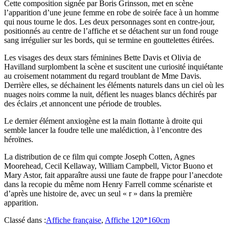
Cette composition signée par Boris Grinsson, met en scène
l’apparition d’une jeune femme en robe de soirée face à un homme
qui nous tourne le dos. Les deux personnages sont en contre-jour,
positionnés au centre de l’affiche et se détachent sur un fond rouge
sang irrégulier sur les bords, qui se termine en gouttelettes étirées.
Les visages des deux stars féminines Bette Davis et Olivia de
Havilland surplombent la scène et suscitent une curiosité inquiétante
au croisement notamment du regard troublant de Mme Davis.
Derrière elles, se déchainent les éléments naturels dans un ciel où les
nuages noirs comme la nuit, défient les nuages blancs déchirés par
des éclairs ,et annoncent une période de troubles.
Le dernier élément anxiogène est la main flottante à droite qui
semble lancer la foudre telle une malédiction, à l’encontre des
héroïnes.
La distribution de ce film qui compte Joseph Cotten, Agnes
Moorehead, Cecil Kellaway, William Campbell, Victor Buono et
Mary Astor, fait apparaître aussi une faute de frappe pour l’anecdote
dans la recopie du même nom Henry Farrell comme scénariste et
d’après une histoire de, avec un seul « r » dans la première
apparition.
Classé dans :
Affiche française
,
Affiche 120*160cm