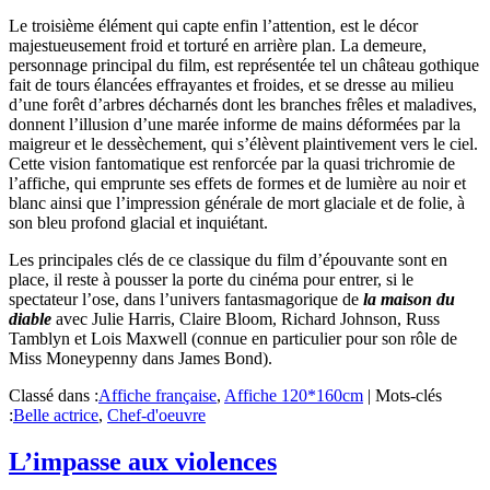
Le troisième élément qui capte enfin l’attention, est le décor
majestueusement froid et torturé en arrière plan. La demeure,
personnage principal du film, est représentée tel un château gothique
fait de tours élancées effrayantes et froides, et se dresse au milieu
d’une forêt d’arbres décharnés dont les branches frêles et maladives,
donnent l’illusion d’une marée informe de mains déformées par la
maigreur et le dessèchement, qui s’élèvent plaintivement vers le ciel.
Cette vision fantomatique est renforcée par la quasi trichromie de
l’affiche, qui emprunte ses effets de formes et de lumière au noir et
blanc ainsi que l’impression générale de mort glaciale et de folie, à
son bleu profond glacial et inquiétant.
Les principales clés de ce classique du film d’épouvante sont en
place, il reste à pousser la porte du cinéma pour entrer, si le
spectateur l’ose, dans l’univers fantasmagorique de
la maison du
diable
avec Julie Harris, Claire Bloom, Richard Johnson, Russ
Tamblyn et Lois Maxwell (connue en particulier pour son rôle de
Miss Moneypenny dans James Bond).
Classé dans :
Affiche française
,
Affiche 120*160cm
|
Mots-clés
:
Belle actrice
,
Chef-d'oeuvre
L’impasse aux violences