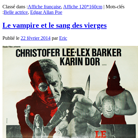
Classé dans :
Affiche française
,
Affiche 120*160cm
|
Mots-clés
:
Belle actrice
,
Edgar Allan Poe
Le vampire et le sang des vierges
Publié le
22 février 2014
par
Eric