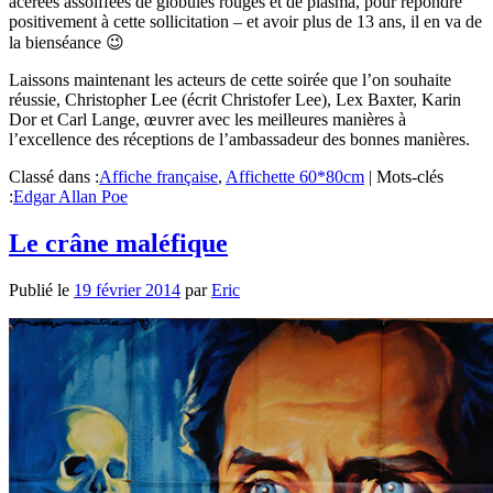
acérées assoiffées de globules rouges et de plasma, pour répondre
positivement à cette sollicitation – et avoir plus de 13 ans, il en va de
la bienséance 😉
Laissons maintenant les acteurs de cette soirée que l’on souhaite
réussie, Christopher Lee (écrit Christofer Lee), Lex Baxter, Karin
Dor et Carl Lange, œuvrer avec les meilleures manières à
l’excellence des réceptions de l’ambassadeur des bonnes manières.
Classé dans :
Affiche française
,
Affichette 60*80cm
|
Mots-clés
:
Edgar Allan Poe
Le crâne maléfique
Publié le
19 février 2014
par
Eric