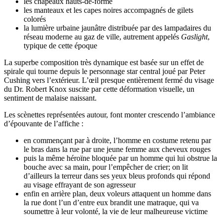
les chapeaux hauts-de-forme
les manteaux et les capes noires accompagnés de gilets
colorés
la lumière urbaine jaunâtre distribuée par des lampadaires du
réseau moderne au gaz de ville, autrement appelés
Gaslight
,
typique de cette époque
La superbe composition très dynamique est basée sur un effet de
spirale qui tourne depuis le personnage star central joué par Peter
Cushing vers l’extérieur. L’œil presque entièrement fermé du visage
du Dr. Robert Knox suscite par cette déformation visuelle, un
sentiment de malaise naissant.
Les scènettes représentées autour, font monter crescendo l’ambiance
d’épouvante de l’affiche :
en commençant par à droite, l’homme en costume retenu par
le bras dans la rue par une jeune femme aux cheveux rouges
puis la même héroïne bloquée par un homme qui lui obstrue la
bouche avec sa main, pour l’empêcher de crier; on lit
d’ailleurs la terreur dans ses yeux bleus profonds qui répond
au visage effrayant de son agresseur
enfin en arrière plan, deux voleurs attaquent un homme dans
la rue dont l’un d’entre eux brandit une matraque, qui va
soumettre à leur volonté, la vie de leur malheureuse victime