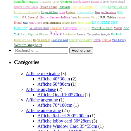
comédie française
Classique italien
Continent
d'après Gaston Leroux
D'après Marcel Aymé
Dracula
Dessin animé
d'après Pierre Boulle
Dinosaure
Douglas Slocombe
Edgar Allan Poe
Frankenstein
Edgar Rice Burroughs
Edgar Wallace
Elvis
Festival
Georges Simenon
H.G.
James
Héroic Fantasy
Wells
H.P. Lovecraft
Indiana Jones
Inspecteur Harry
J.R.R. Tolkien
Bond
LA GUERRE DES
Jazz
Jean Giono
John Steinbeck
Joyeux Noël
Jules Verne
ETOILES
Michel Audiard
La Panthère Rose
Lamartine
Loup-garou
Marguerite
Momie
New
Polar
Péplum
Pirates
York
Paris
Préhistoire
Premier film parlant français
Rat Pack
Robin des bois
Roger Corman
Scotland Yard
Soucoupes volantes
Tarzan
Trinita
Walt Disney
Western spaghetti
Rechercher :
Catégories
Affiche mexicaine
(3)
Affiche 40*30cm
(2)
Affiche 60*80cm
(1)
Affiche anglaise
(2)
Affiche Quad 100*70cm
(2)
Affiche argentine
(1)
Affiche 70*100cm
(1)
Affiche américaine
(25)
Affiche 6-sheet 200*200cm
(1)
Affiche lobby card 36*28cm
(3)
Affiche Window Card 35*55cm
(1)