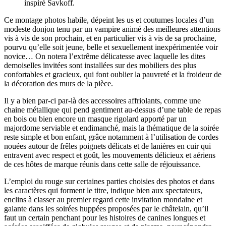
inspiré Savkoff.
Ce montage photos habile, dépeint les us et coutumes locales d’un
modeste donjon tenu par un vampire animé des meilleures attentions
vis à vis de son prochain, et en particulier vis à vis de sa prochaine,
pourvu qu’elle soit jeune, belle et sexuellement inexpérimentée voir
novice… On notera l’extrême délicatesse avec laquelle les dites
demoiselles invitées sont installées sur des mobiliers des plus
confortables et gracieux, qui font oublier la pauvreté et la froideur de
la décoration des murs de la pièce.
Il y a bien par-ci par-là des accessoires affriolants, comme une
chaine métallique qui pend gentiment au-dessus d’une table de repas
en bois ou bien encore un masque rigolard apporté par un
majordome serviable et endimanché, mais la thématique de la soirée
reste simple et bon enfant, grâce notamment à l’utilisation de cordes
nouées autour de frêles poignets délicats et de lanières en cuir qui
entravent avec respect et goût, les mouvements délicieux et aériens
de ces hôtes de marque réunis dans cette salle de réjouissance.
L’emploi du rouge sur certaines parties choisies des photos et dans
les caractères qui forment le titre, indique bien aux spectateurs,
enclins à classer au premier regard cette invitation mondaine et
galante dans les soirées huppées proposées par le châtelain, qu’il
faut un certain penchant pour les histoires de canines longues et