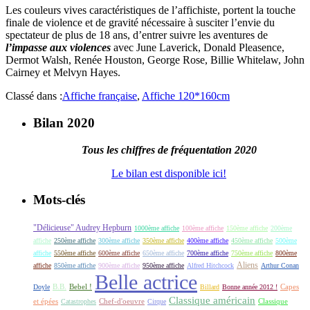
Les couleurs vives caractéristiques de l’affichiste, portent la touche
finale de violence et de gravité nécessaire à susciter l’envie du
spectateur de plus de 18 ans, d’entrer suivre les aventures de
l’impasse aux violences
avec June Laverick, Donald Pleasence,
Dermot Walsh, Renée Houston, George Rose, Billie Whitelaw, John
Cairney et Melvyn Hayes.
Classé dans :
Affiche française
,
Affiche 120*160cm
Bilan 2020
Tous les chiffres de fréquentation 2020
Le bilan est disponible ici!
Mots-clés
"Délicieuse" Audrey Hepburn
1000ème affiche
100ème affiche
150ème affiche
200ème
affiche
250ème affiche
300ème affiche
350ème affiche
400ème affiche
450ème affiche
500ème
affiche
550ème affiche
600ème affiche
650ème affiche
700ème affiche
750ème affiche
800ème
Aliens
affiche
850ème affiche
900ème affiche
950ème affiche
Alfred Hitchcock
Arthur Conan
Belle actrice
B.B.
Bebel !
Capes
Doyle
Billard
Bonne année 2012 !
Classique américain
et épées
Classique
Catastrophes
Chef-d'oeuvre
Cirque