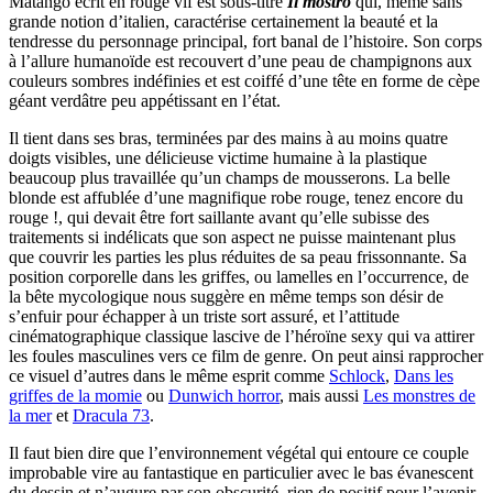
Matango écrit en rouge vif est sous-titré
Il mostro
qui, même sans
grande notion d’italien, caractérise certainement la beauté et la
tendresse du personnage principal, fort banal de l’histoire. Son corps
à l’allure humanoïde est recouvert d’une peau de champignons aux
couleurs sombres indéfinies et est coiffé d’une tête en forme de cèpe
géant verdâtre peu appétissant en l’état.
Il tient dans ses bras, terminées par des mains à au moins quatre
doigts visibles, une délicieuse victime humaine à la plastique
beaucoup plus travaillée qu’un champs de mousserons. La belle
blonde est affublée d’une magnifique robe rouge, tenez encore du
rouge !, qui devait être fort saillante avant qu’elle subisse des
traitements si indélicats que son aspect ne puisse maintenant plus
que couvrir les parties les plus réduites de sa peau frissonnante. Sa
position corporelle dans les griffes, ou lamelles en l’occurrence, de
la bête mycologique nous suggère en même temps son désir de
s’enfuir pour échapper à un triste sort assuré, et l’attitude
cinématographique classique lascive de l’héroïne sexy qui va attirer
les foules masculines vers ce film de genre. On peut ainsi rapprocher
ce visuel d’autres dans le même esprit comme
Schlock
,
Dans les
griffes de la momie
ou
Dunwich horror
, mais aussi
Les monstres de
la mer
et
Dracula 73
.
Il faut bien dire que l’environnement végétal qui entoure ce couple
improbable vire au fantastique en particulier avec le bas évanescent
du dessin et n’augure par son obscurité, rien de positif pour l’avenir