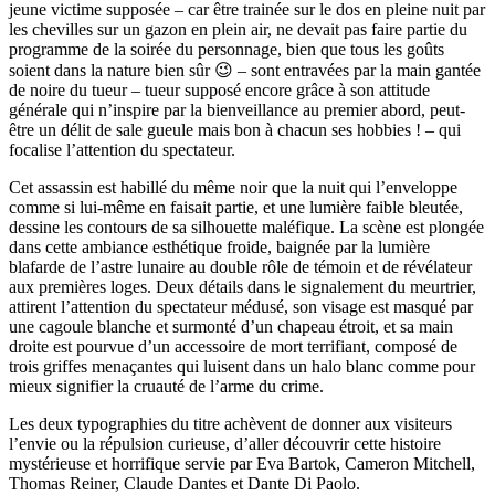
jeune victime supposée – car être trainée sur le dos en pleine nuit par
les chevilles sur un gazon en plein air, ne devait pas faire partie du
programme de la soirée du personnage, bien que tous les goûts
soient dans la nature bien sûr 😉 – sont entravées par la main gantée
de noire du tueur – tueur supposé encore grâce à son attitude
générale qui n’inspire par la bienveillance au premier abord, peut-
être un délit de sale gueule mais bon à chacun ses hobbies ! – qui
focalise l’attention du spectateur.
Cet assassin est habillé du même noir que la nuit qui l’enveloppe
comme si lui-même en faisait partie, et une lumière faible bleutée,
dessine les contours de sa silhouette maléfique. La scène est plongée
dans cette ambiance esthétique froide, baignée par la lumière
blafarde de l’astre lunaire au double rôle de témoin et de révélateur
aux premières loges. Deux détails dans le signalement du meurtrier,
attirent l’attention du spectateur médusé, son visage est masqué par
une cagoule blanche et surmonté d’un chapeau étroit, et sa main
droite est pourvue d’un accessoire de mort terrifiant, composé de
trois griffes menaçantes qui luisent dans un halo blanc comme pour
mieux signifier la cruauté de l’arme du crime.
Les deux typographies du titre achèvent de donner aux visiteurs
l’envie ou la répulsion curieuse, d’aller découvrir cette histoire
mystérieuse et horrifique servie par Eva Bartok, Cameron Mitchell,
Thomas Reiner, Claude Dantes et Dante Di Paolo.