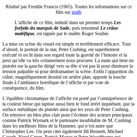
Réalisé par Freddie Francis (1965). Toutes les informations sur ce
film sur
imdb
L’affiche de ce film, intitulé dans un premier temps
Les
forfaits du marquis de Sade
, puis renommé
Le crâne
maléfique
, est signée par le maître Roger Soubie.
La mise en scène du visuel est simple et terriblement efficace. Tout
d’abord, le portrait de la star, Peter Cushing, est superbement
exécuté et on lit dans son regard toute la gravité de l’histoire et la
peur qu’elle va très certainement nous procurer. La main qui tient un
pistolet sur la gauche dirigé vers sa tête n’est pas là pour diminuer la
tension palpable ni pour dédramatiser la scène. Enfin l’apparition du
crâne, magnifiquement dessiné en arrière plan, apporte la touche
finale à l’ambiance horrifique de l’affiche et par voie de
conséquence, du film.
L’équilibre chromatique de l’affiche est porté par l’omniprésence de
la couleur bleue qui tapisse aussi bien le fond irréel inquiétant, que la
surface métallique du pistolet ainsi que les yeux de Peter Cushing.
On retrouve un bleu plus clair pour l’écriture des acteurs principaux
comme Patrick Wymark et le partenaire inoubliable de M. Cushing
dans les meilleurs films de la Hammer, qui n’est autre que
Christopher Lee. On peut citer également Jill Bennett, Michael
Gough, Nigel Green, Patrick Magee et Peter Woodthorpe qui