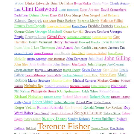
Wilder
Blake Edwards
Brian De Palma
Claude Autant-
Byron Haskin
Charles Vidor
Clint Eastwood
Lara
David Cronenberg
Curtis Bernhardt
Dario Argento
Don Sharp
Don Siegel
David Lean
Delmer Daves
Dino Risi
Earl Bellamy
Edward Dmytryk
Federico Fellini
Elia Kazan
Enzo Barboni
Eugenio Martín
Freddie Francis
Francis Ford Coppola
François Truffaut
Fritz Lang
Frank Capra
George Marshall
George Cukor
Georges
George Roy Hill
Georges Combret
Franju
Georges Lucas
Gérard Oury
Guy
Giacomo Gentilomo
Gordon Douglas
Irvin Kershner
Henri Verneuil
Henry Hathaway
Hamilton
Howard Hawks
Jack Arnold
Jacques Tati
Irwin Allen
J. Lee Thompson
Jack Cardiff
Jack Kinney
James B. Clark
James Cameron
Jean Renoir
Jean Stelli
Jean-Luc Godard
Jean-Pierre
John Gilling
John Carpenter
John Ford
Melville
Jimmy Sangster
John Boorman
John Sturges
John Huston
John Glen
John Guillermin
John Landis
José Giovanni
Lewis
King Vidor
Joseph Anthony
Joseph L. Mankiewicz
Joseph Pevney
Kevin Connor
Mark
Gilbert
Mario Bava
Lewis Milestone
Louis Malle
Luchino Visconti
Lucio Fulci
Robson
Michael Carreras
Michael Cimino
Martin Scorsese
Maurice Labro
Michael
Nicholas Ray
Winner
Norbert Carbonnaux
Norman Jewison
Otto Preminger
Peter Sasdy
Philippe de Broca
Phil Karlson
R.G. Springsteen
Ralph Nelson
Richard Carlson
Richard Fleischer
Richard Quine
Richard Lester
Richard Marquand
Richard Thorpe
Ridley Scott
Robert Aldrich
Robert Mulligan
Robert Wise
Roger Corman
Roger Richebé
Roger Vadim
Roman Polanski
Roy
Ron Howard
Ronald Neame
Roy Rowland
Sergio Leone
Ward Baker
Sam Wood
Sergio Corbucci
Sidney Gilliat
Sidney
Stanley Donen
Steven Spielberg
Stanley Kubrick
Sydney
Hayers
Sidney Lumet
Terence Fisher
Pollack
Ted Post
Terence Young
Tim Burton