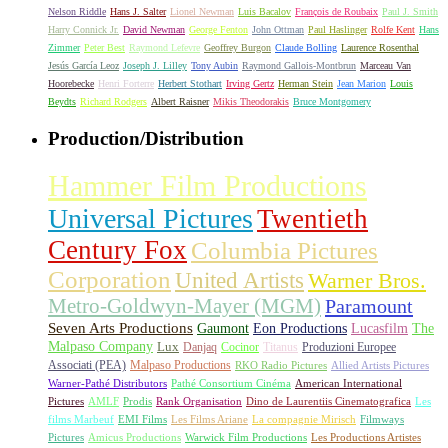
Nelson Riddle
Hans J. Salter
Lionel Newman
Luis Bacalov
François de Roubaix
Paul J. Smith
Harry Connick Jr.
David Newman
George Fenton
John Ottman
Paul Haslinger
Rolfe Kent
Hans
Zimmer
Peter Best
Raymond Lefevre
Geoffrey Burgon
Claude Bolling
Laurence Rosenthal
Jesús García Leoz
Joseph J. Lilley
Tony Aubin
Raymond Gallois-Montbrun
Marceau Van
Hoorebecke
Henri Forterre
Herbert Stothart
Irving Gertz
Herman Stein
Jean Marion
Louis
Beydts
Richard Rodgers
Albert Raisner
Mikis Theodorakis
Bruce Montgomery
Production/Distribution
Hammer Film Productions
Universal Pictures
Twentieth
Century Fox
Columbia Pictures
Corporation
United Artists
Warner Bros.
Metro-Goldwyn-Mayer (MGM)
Paramount
Seven Arts Productions
Gaumont
Eon Productions
Lucasfilm
The
Malpaso Company
Lux
Danjaq
Cocinor
Titanus
Produzioni Europee
Associati (PEA)
Malpaso Productions
RKO Radio Pictures
Allied Artists Pictures
Warner-Pathé Distributors
Pathé Consortium Cinéma
American International
Pictures
AMLF
Prodis
Rank Organisation
Dino de Laurentiis Cinematografica
Les
films Marbeuf
EMI Films
Les Films Ariane
La compagnie Mirisch
Filmways
Pictures
Amicus Productions
Warwick Film Productions
Les Productions Artistes