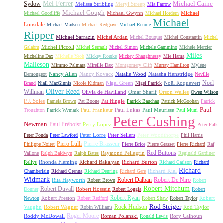
Mel Ferrer
Sydow
Michael Caine
Melissa Stribling
Meryl Streep
Mia Farrow
Michael Gough
Michael Gwynn
Michael
Michael Goodliffe
Michael Hordern
Michael
Lonsdale
Michael Madsen
Michael Redgrave
Michael Rennie
Ripper
Michael Sarrazin
Michel Ardan
Michel Bouquet
Michel Constantin
Michel
Michel Piccoli
Galabru
Michel Serrault
Michel Simon
Michele Gammino
Michèle Mercier
Miles
Micheline Dax
Michelle Yeoh
Mickey Rourke
Mickey Shaughnessy
Mie Hama
Malleson
Mimmo Palmara
Mireille Darc
Montgomery Clift
Murray Hamilton
Mylène
Nancy Allen
Nancy Kovack
Natalie Wood
Natasha Henstridge
Demongeot
Neville
Noel
Nigel Green
Noël Roquevert
Brand
Niall MacGinnis
Nicole Kidman
Nigel Patrick
Oliver Reed
Willman
Olivia de Havilland
Omar Sharif
Orson Welles
Owen Wilson
P.J. Soles
Pat Hingle
Pamela Brown
Pat Boone
Patrick Bauchau
Patrick McGoohan
Patrick
Paul
Paul Frankeur
Paul Lukas
Paul Meurisse
Troughton
Patrick Wymark
Paul Muni
Peter Cushing
Newman
Paul Préboist
Perry Lopez
Peter Falk
Peter Lorre
Peter Sellers
Peter Woodthorpe
Peter Fonda
Peter Lawford
Phil Harris
Piero Lulli
Pierre Brasseur
Philippe Noiret
Pierre Brice
Pierre Grasset
Pierre Richard
Raf
Red Buttons
Raymond Pellegrin
Vallone
Ralph Baldwyn
Ralph Bates
Reginald Gardiner
Rhonda Fleming
Richard Bakalyan
Richard Burton
Rellys
Richard Carlson
Richard
Richard
Richard Kiel
Chamberlain
Richard Crenna
Richard Denning
Richard Gere
Widmark
Robert Dalban
Robert De Niro
Rita Hayworth
Robert Brown
Robert
Robert Mitchum
Robert Duvall
Robert Hossein
Donner
Robert Loggia
Robert
Robert Ryan
Robert Preston
Robert
Newton
Robert Redford
Robert Shaw
Robert Taylor
Rock Hudson
Rod Steiger
Vaughn
Robert Wagner
Rod Taylor
Robin Williams
Roger Moore
Roddy McDowall
Roman Polanski
Rory Calhoun
Ronald Lewis