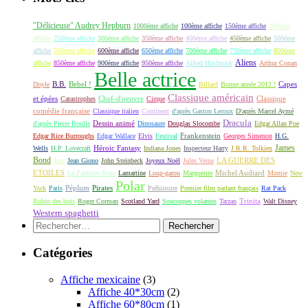
"Délicieuse" Audrey Hepburn
1000ème affiche
100ème affiche
150ème affiche
200ème
affiche
250ème affiche
300ème affiche
350ème affiche
400ème affiche
450ème affiche
500ème
affiche
550ème affiche
600ème affiche
650ème affiche
700ème affiche
750ème affiche
800ème
Aliens
affiche
850ème affiche
900ème affiche
950ème affiche
Alfred Hitchcock
Arthur Conan
Belle actrice
B.B.
Bebel !
Capes
Doyle
Billard
Bonne année 2012 !
Classique américain
et épées
Classique
Catastrophes
Chef-d'oeuvre
Cirque
comédie française
Classique italien
Continent
d'après Gaston Leroux
D'après Marcel Aymé
Dracula
Dessin animé
d'après Pierre Boulle
Dinosaure
Douglas Slocombe
Edgar Allan Poe
Frankenstein
Edgar Rice Burroughs
Edgar Wallace
Elvis
Festival
Georges Simenon
H.G.
James
Héroic Fantasy
Wells
H.P. Lovecraft
Indiana Jones
Inspecteur Harry
J.R.R. Tolkien
Bond
LA GUERRE DES
Jazz
Jean Giono
John Steinbeck
Joyeux Noël
Jules Verne
ETOILES
Michel Audiard
La Panthère Rose
Lamartine
Loup-garou
Marguerite
Momie
New
Polar
Péplum
Pirates
York
Paris
Préhistoire
Premier film parlant français
Rat Pack
Robin des bois
Roger Corman
Scotland Yard
Soucoupes volantes
Tarzan
Trinita
Walt Disney
Western spaghetti
Rechercher :
Catégories
Affiche mexicaine
(3)
Affiche 40*30cm
(2)
Affiche 60*80cm
(1)