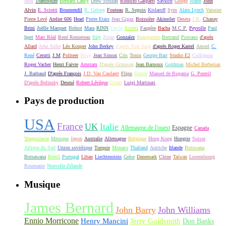
Mos
Trambouze
Bernard Lancy
Drew Struzan
Rodolfo Gasparri
Savkoff
Googe
Joann
John
Alvin
E. Sciotti
Boumendil
R. Geleng
Fouteau
R. Seguin
Kislaroff
Sym
Alain Lynch
Vaissier
Pierre Levé
Atelier 606
Head
Pierre Etaix
Jean Gigax
Boissière
Akinstler
Deseta
J.B.
Chanay
Brini
Joëlle Marquet
Brénot
Mara
RINN
David
Sciotti
Faugère
Bacha
M.C.P.
Peyrolle
Paul
Igert
Marc Réal
René Renneteau
Siry
Zoran
Gonzalez
Beaugendre
Bertrand
Piovano
d'après
Allard
John Solie
Léo Kouper
John Berkey
d'après Tom Jung
d'après Roger Kastel
Amsel
C.
René
Cerutti
J.M
Politeer
Bouy
Jean Simon
Cris
Tonin
George Barr
Studio E2
Collignon
Roger Vacher
Henri Faivre
Arnstam
D'après Grinsson
Jean Barnoux
Goldman
Michel Berberian
J. Barbaud
D'après François
J.D. Van Caulaert
Flipo
Dastor
Manuel de Rugama
G. Pezeril
D'après Belinsky
Desmé
Robert Lévèque
Gruau
Luigi Martinati
Pays de production
USA
France
UK
Italie
Allemagne de l'ouest
Espagne
Canada
Yougoslavie
Mexique
Japon
Australie
Allemagne
Belgique
Hong Kong
Hongrie
Suisse
Afrique du Sud
Union soviétique
Turquie
Monaco
Thaïland
Autriche
Irlande
Botswana
Botsawana
Brésil
Portugal
Liban
Liechtenstein
Grèce
Danemark
Chine
Taïwan
Luxembourg
Roumanie
Nouvelle-Zélande
Musique
James Bernard
John Barry
John Williams
Ennio Morricone
Henry Mancini
Jerry Goldsmith
Don Banks