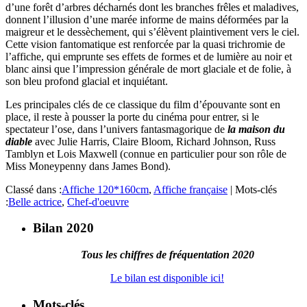
d’une forêt d’arbres décharnés dont les branches frêles et maladives,
donnent l’illusion d’une marée informe de mains déformées par la
maigreur et le dessèchement, qui s’élèvent plaintivement vers le ciel.
Cette vision fantomatique est renforcée par la quasi trichromie de
l’affiche, qui emprunte ses effets de formes et de lumière au noir et
blanc ainsi que l’impression générale de mort glaciale et de folie, à
son bleu profond glacial et inquiétant.
Les principales clés de ce classique du film d’épouvante sont en
place, il reste à pousser la porte du cinéma pour entrer, si le
spectateur l’ose, dans l’univers fantasmagorique de
la maison du
diable
avec Julie Harris, Claire Bloom, Richard Johnson, Russ
Tamblyn et Lois Maxwell (connue en particulier pour son rôle de
Miss Moneypenny dans James Bond).
Classé dans :
Affiche 120*160cm
,
Affiche française
|
Mots-clés
:
Belle actrice
,
Chef-d'oeuvre
Bilan 2020
Tous les chiffres de fréquentation 2020
Le bilan est disponible ici!
Mots-clés