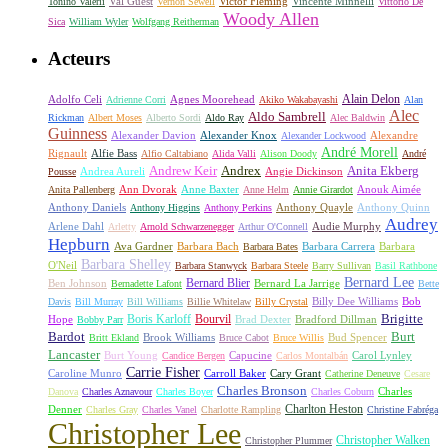
Val Guest
Vincente Minnelli
Tonino Valerii
Vernon Sewell
Victor Fleming
Vittorio De
Woody Allen
Sica
William Wyler
Wolfgang Reitherman
Acteurs
Alain Delon
Adolfo Celi
Agnes Moorehead
Adrienne Corri
Akiko Wakabayashi
Alan
Alec
Aldo Sambrell
Rickman
Albert Moses
Alberto Sordi
Aldo Ray
Alec Baldwin
Guinness
Alexander Davion
Alexander Knox
Alexandre
Alexander Lockwood
André Morell
Rignault
Alfie Bass
Alfio Caltabiano
Alida Valli
Alison Doody
André
Andrew Keir
Andrex
Anita Ekberg
Andrea Aureli
Angie Dickinson
Pousse
Ann Dvorak
Anne Baxter
Anouk Aimée
Anita Pallenberg
Anne Helm
Annie Girardot
Anthony Daniels
Anthony Quayle
Anthony Quinn
Anthony Higgins
Anthony Perkins
Audrey
Arlene Dahl
Audie Murphy
Arletty
Arnold Schwarzenegger
Arthur O'Connell
Hepburn
Ava Gardner
Barbara Bach
Barbara Carrera
Barbara
Barbara Bates
Barbara Shelley
O'Neil
Barbara Stanwyck
Barbara Steele
Barry Sullivan
Basil Rathbone
Bernard Lee
Bernard Blier
Ben Johnson
Bernard La Jarrige
Bernadette Lafont
Bette
Billy Dee Williams
Bob
Davis
Bill Murray
Bill Williams
Billie Whitelaw
Billy Crystal
Boris Karloff
Bourvil
Brigitte
Hope
Brad Dexter
Bradford Dillman
Bobby Parr
Bardot
Burt
Brook Williams
Bud Spencer
Britt Ekland
Bruce Cabot
Bruce Willis
Lancaster
Burt Young
Capucine
Carol Lynley
Candice Bergen
Carlos Montalbán
Carrie Fisher
Caroline Munro
Carroll Baker
Cary Grant
Catherine Deneuve
Cesare
Charles Bronson
Charles
Danova
Charles Aznavour
Charles Boyer
Charles Coburn
Charlton Heston
Denner
Charles Gray
Charles Vanel
Charlotte Rampling
Christine Fabréga
Christopher Lee
Christopher Walken
Christopher Plummer