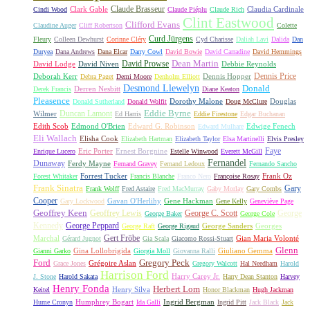
Claude Brasseur
Clark Gable
Claudia Cardinale
Cindi Wood
Claude Piéplu
Claude Rich
Clint Eastwood
Clifford Evans
Claudine Auger
Cliff Robertson
Colette
Curd Jürgens
Fleury
Colleen Dewhurst
Corinne Cléry
Cyd Charisse
Daliah Lavi
Dalida
Dan
Duryea
Dana Andrews
Dana Elcar
Darry Cowl
David Bowie
David Carradine
David Hemmings
David Prowse
Dean Martin
David Lodge
David Niven
Debbie Reynolds
Dennis Price
Deborah Kerr
Dennis Hopper
Debra Paget
Demi Moore
Denholm Elliott
Desmond Llewelyn
Donald
Derren Nesbitt
Derek Francis
Diane Keaton
Pleasence
Dorothy Malone
Douglas
Donald Sutherland
Donald Wolfit
Doug McClure
Duncan Lamont
Eddie Byrne
Wilmer
Ed Harris
Eddie Firestone
Edgar Buchanan
Edith Scob
Edmond O'Brien
Edward G. Robinson
Edwige Fenech
Edward Mulhare
Eli Wallach
Elisha Cook
Elizabeth Hartman
Elizabeth Taylor
Elsa Martinelli
Elvis Presley
Faye
Eric Porter
Ernest Borgnine
Enrique Lucero
Estelle Winwood
Everett McGill
Fernandel
Dunaway
Ferdy Mayne
Fernand Gravey
Fernand Ledoux
Fernando Sancho
Forrest Tucker
Frank Oz
Forest Whitaker
Francis Blanche
Franco Nero
Françoise Rosay
Frank Sinatra
Gary
Frank Wolff
Fred Astaire
Fred MacMurray
Gaby Morlay
Gary Combs
Cooper
Gavan O'Herlihy
Gene Hackman
Gary Lockwood
Gene Kelly
Geneviève Page
Geoffrey Keen
Geoffrey Lewis
George C. Scott
George
George Baker
George Cole
Kennedy
George Peppard
George Sanders
Georges
George Raft
George Rigaud
Gert Fröbe
Marchal
Gian Maria Volonté
Gérard Jugnot
Gia Scala
Giacomo Rossi-Stuart
Glenn
Gina Lollobrigida
Giuliano Gemma
Gianni Garko
Giorgia Moll
Giovanna Ralli
Gregory Peck
Ford
Grégoire Aslan
Grace Jones
Gregory Walcott
Hal Needham
Harold
Harrison Ford
Harry Carey Jr.
J. Stone
Harold Sakata
Harry Dean Stanton
Harvey
Henry Fonda
Herbert Lom
Henry Silva
Keitel
Honor Blackman
Hugh Jackman
Humphrey Bogart
Ingrid Bergman
Hume Cronyn
Ida Galli
Ingrid Pitt
Jack Black
Jack