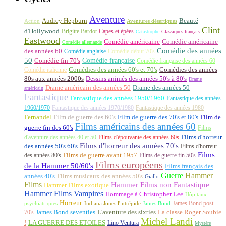
Aventure
Audrey Hepburn
Beauté
Aventures désertiques
Action
Clint
d'Hollywood
Brigitte Bardot
Capes et épées
Catastrophe
Classiques français
Eastwood
Comédie américaine
Comédie américaine
Comédie allemande
Comédie des années
des années 60
Comédie anglaise
Comédie début 70's
50
Comédie française
Comédie fin 70's
Comédie française des années 60
Comédie italienne
Comédies des années 60's et 70's
Comédies des années
80s aux années 2000s
Dessins animés des années 50's à 80's
Drame
Drame américain des années 50
Drame des années 50
américain
Fantastique
Fantastique des années 1950/1960
Fantastique des années
1960/1970
Fantastique des années 1970/1980
Fantastique des années 1980
Fernandel
Film de guerre des 60's
Film de guerre des 70's et 80's
Film de
Films américains des années 60
guerre fin des 60's
Films
d'aventure des années 40 et 50
Films d'épouvante des années 60s
Films d'horreur
Films d'horreur des années 70's
des années 50's 60's
Films d'horreur
Films
des années 80's
Films de guerre avant 1957
Films de guerre fin 50's
Films européens
de la Hammer 50/60's
Films français des
Guerre
Hammer
années 40's
Films musicaux des années 50's
Giallo
Films
Hammer Films non Fantastique
Hammer Films exotique
Hammer Films Vampires
Hommage à Christopher Lee
Hôpitaux
Horreur
James Bond post
Indiana Jones l'intrépide
psychiatriques
James Bond
La classe Roger Soubie
70's
James Bond seventies
L'aventure des sixties
Michel Landi
!
LA GUERRE DES ETOILES
Lino Ventura
Mystère