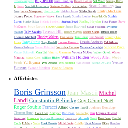
Roy Jenson
Russ Tamblyn
Rosanna Arquette
Russell Collins
Sal Mineo
Sammy Davis
Sean Connery
Scarlett Johansson
Scilla Gabel
Jr.
Santo
Scatman Crothers
Sean
Shirley MacLaine
Serge Marquand
Sharon Tate
Shirley Jones
Penn
Shirley Knight
Sidney Poitier
Sondra Locke
Sophia
Sigourney Weaver
Sissy Spacek
Soon-Tek Oh
Sterling Hayden
Loren
Steve
Stanley Baker
Stefania Sandrelli
Stephen Boyd
Steve Forrest
McQueen
Steve Reeves
Susan Hayward
Stewart Granger
Susan Strasberg
Sylvester
Terence Hill
Telly Savalas
Stallone
Terence Morgan
Terence Stamp
Tetsuro Tamba
Thorley Walters
Thomas Mitchell
Tommy Lee
Tina Louise
Tom Cruise
Tom Skerritt
Tony Curtis
Ursula Andress
Jones
Trevor Howard
Val Kilmer
Tony Randall
Vincent Price
Veronica Carlson
Vanessa Redgrave
Vernon Dobtcheff
Veronica Cartwright
Vittorio Gassman
Vonetta McGee
Walter Gotell
Walter
Vincent Schiavelli
Virna Lisi
William Holden
Woody Allen
Matthau
Woody
Warren Oates
William Hickey
Yul Brynner
Yvonne
Strode
Yves Deniaud
Yves Montand
Yves Robert
Yvonne De Carlo
Furneaux
Yvonne Monlaur
Yvonne Romain
Affichistes
Boris Grinsson
Jean Mascii
Michel
Landi
Constantin Belinsky
Guy Gérard Noël
Roger Soubie
Ferracci
Allard
Casaro
Tealdi
Jouineau Bourduge
Clément Hurel
Yves Thos
Kerfyser
Bob Peak
Koutachy
Rau
D'après Howard
Terpning
Fourastié
Jacques Bonneaud
François
Ghirardi
Xarrié
René Péron
Druillet
Floc'h
P. Marty
Venin
Frank Frazetta
Michel Jouin
Ciriello
Hervé Morvan
Okley
Gourdon