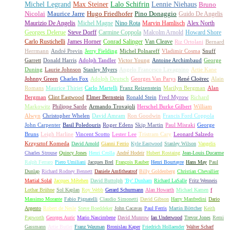
Michel Legrand
Max Steiner
Lalo Schifrin
Lennie Niehaus
Bruno
Nicolai
Maurice Jarre
Hugo Friedhofer
Pino Donaggio
Guido De Angelis
Maurizio De Angelis
Michel Magne
Nino Rota
Marvin Hamlisch
Alex North
Georges Delerue
Steve Dorff
Carmine Coppola
Malcolm Arnold
Howard Shore
Carlo Rustichelli
James Horner
Conrad Salinger
Van Cleave
Riz Ortolani
Bernard
Herrmann
André Previn
Jerry Fielding
Michel Polnareff
Vladimir Cosma
Snuff
Garrett
Donald Harris
Adolph Tandler
Victor Young
Antoine Archimbaud
George
Duning
Laurie Johnson
Stanley Myers
Angelo Francesco Lavagnino
Artie Kane
Johnny Green
Charles Fox
Adolph Deutsch
Georges Van Parys
René Cloërec
Alain
Romans
Maurice Thiriet
Carlo Martelli
Franz Reizenstein
Marilyn Bergman
Alan
Bergman
Clint Eastwood
Elmer Bernstein
Ronald Stein
Fred Myrow
Richard
Markowitz
Philippe Sarde
Armando Trovajoli
Herschel Burke Gilbert
William
Alwyn
Christopher Whelen
David Amram
Ron Goodwin
Francis Ford Coppola
John Carpenter
Basil Poledouris
Roger Edens
Skip Martin
Paul Misraki
George
Bruns
Leigh Harline
Vincent Scotto
Lester Lee
Tristram Cary
Leonard Salzedo
Krzysztof Komeda
David Arnold
Gianni Ferrio
Kyle Eastwood
Stanley Wilson
Vangelis
Charles Strouse
Quincy Jones
Henri Crolla
André Hodeir
Hubert Rostaing
Jean-Louis Ducarme
Ralph Ferraro
Piero Umiliani
Jacques Brel
François Rauber
Henri Bourtayre
Hans May
Paul
Dunlap
Richard Rodney Bennett
Daniele Amfitheatrof
Billy Goldenberg
Christian Chevallier
Martial Solal
Jacques Métehen
David Buttolph
'By' Dunham
Richard LaSalle
Fritz Wenneis
Lothar Brühne
Sol Kaplan
Roy Webb
Gerard Schurmann
Alan Howarth
Michael Kamen
f
Massimo Morante
Fabio Pignatelli
Claudio Simonetti
David Gibson
Harry Manfredini
Dario
Argento
Robert de Nesle
Steve Boeddeker
John Cacavas
Paul Ferris
Martin Böttcher
Keith
Papworth
Georges Auric
Mario Nascimbene
David Munrow
Ian Underwood
Trevor Jones
Remi
Gassmann
Artie Butler
Franz Waxman
Bronislau Kaper
Friedrich Hollaender
Walter Scharf