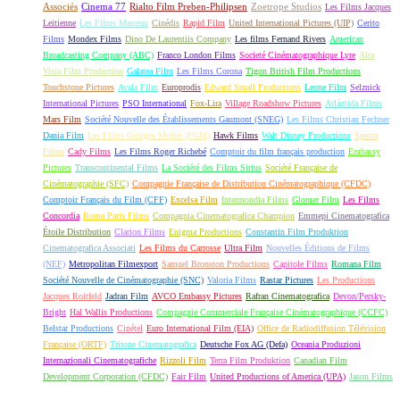
Associés
Cinema 77
Rialto Film Preben-Philipsen
Zoetrope Studios
Les Films Jacques
Leitienne
Les Films Marceau
Cinédis
Rapid Film
United International Pictures (UIP)
Cerito
Films
Mondex Films
Dino De Laurentiis Company
Les films Fernand Rivers
American
Broadcasting Company (ABC)
Franco London Films
Societé Cinématographique Lyre
Alta
Vista Film Production
Galatea Film
Les Films Corona
Tigon British Film Productions
Touchstone Pictures
Avala Film
Europrodis
Edward Small Productions
Leone Film
Selznick
International Pictures
PSO International
Fox-Lira
Village Roadshow Pictures
Atlántida Films
Mars Film
Société Nouvelle des Établissements Gaumont (SNEG)
Les Films Christian Fechner
Dania Film
Les Films Georges Muller (FGM)
Hawk Films
Walt Disney Productions
Specta
Films
Cady Films
Les Films Roger Richebé
Comptoir du film français production
Embassy
Pictures
Transcontinental Films
La Société des Films Sirius
Société Française de
Cinématographie (SFC)
Compagnie Française de Distribution Cinématographique (CFDC)
Comptoir Français du Film (CFF)
Excelsa Film
Intermondia Films
Glomer Film
Les Films
Concordia
Rome Paris Films
Compagnia Cinematografica Champion
Emmepi Cinematografica
Étoile Distribution
Clarion Films
Enigma Productions
Constantin Film Produktion
Cinematografica Associati
Les Films du Carrosse
Ultra Film
Nouvelles Éditions de Films
(NEF)
Metropolitan Filmexport
Samuel Bronston Productions
Capitole Films
Romana Film
Société Nouvelle de Cinématographie (SNC)
Valoria Films
Rastar Pictures
Les Productions
Jacques Roitfeld
Jadran Film
AVCO Embassy Pictures
Rafran Cinematografica
Devon/Persky-
Bright
Hal Wallis Productions
Compagnie Commerciale Française Cinématographique (CCFC)
Belstar Productions
Cinétel
Euro International Film (EIA)
Office de Radiodiffusion Télévision
Française (ORTF)
Tritone Cinematografica
Deutsche Fox AG (Defa)
Oceania Produzioni
Internazionali Cinematografiche
Rizzoli Film
Terra Film Produktion
Canadian Film
Development Corporation (CFDC)
Fair Film
United Productions of America (UPA)
Jason Films