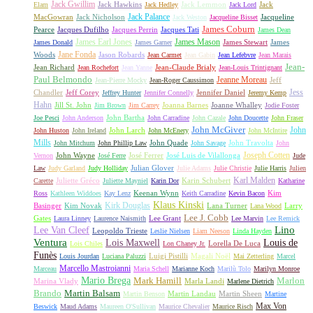
Jack Gwillim
Jack Hawkins
Jack Lemmon
Jack
Elam
Jack Hedley
Jack Lord
Jack Palance
MacGowran
Jack Nicholson
Jacqueline
Jack Weston
Jacqueline Bisset
James Coburn
Pearce
Jacques Dufilho
Jacques Perrin
Jacques Tati
James Dean
James Earl Jones
James Mason
James Stewart
James
James Donald
James Garner
Jane Fonda
Woods
Jason Robards
Jean Carmet
Jean Gabin
Jean Lefebvre
Jean Marais
Jean-
Jean Richard
Jean-Claude Brialy
Jean Rochefort
Jean Yanne
Jean-Louis Trintignant
Paul Belmondo
Jeanne Moreau
Jeff
Jean-Pierre Mocky
Jean-Roger Caussimon
Jess
Chandler
Jeff Corey
Jennifer Daniel
Jeffrey Hunter
Jennifer Connelly
Jeremy Kemp
Hahn
Jill St. John
Joanna Barnes
Joanne Whalley
Jim Brown
Jim Carrey
Jodie Foster
John Bartha
Joe Pesci
John Anderson
John Carradine
John Cazale
John Doucette
John Fraser
John McGiver
John
John Larch
John Huston
John Ireland
John McEnery
John McIntire
Mills
John Quade
John Travolta
John Mitchum
John Phillip Law
John Savage
John
Joseph Cotten
John Wayne
José Ferrer
José Luis de Vilallonga
Vernon
José Ferre
Jude
Julian Glover
Law
Judy Garland
Judy Holliday
Julie Adams
Julie Christie
Julie Harris
Julien
Karl Malden
Juliette Gréco
Karin Schubert
Carette
Juliette Mayniel
Karin Dor
Katharine
Keenan Wynn
Kim
Ross
Kathleen Widdoes
Kay Lenz
Keith Carradine
Kevin Bacon
Klaus Kinski
Kirk Douglas
Basinger
Kim Novak
Lana Turner
Larry
Lana Wood
Lee J. Cobb
Gates
Lee Grant
Laura Linney
Laurence Naismith
Lee Marvin
Lee Remick
Lino
Lee Van Cleef
Leopoldo Trieste
Leslie Nielsen
Liam Neeson
Linda Hayden
Ventura
Lois Maxwell
Louis de
Lorella De Luca
Lois Chiles
Lon Chaney Jr.
Funès
Luigi Pistilli
Magali Noël
Louis Jourdan
Luciana Paluzzi
Mai Zetterling
Marcel
Marcello Mastroianni
Marceau
Maria Schell
Marianne Koch
Marilù Tolo
Marilyn Monroe
Mario Brega
Mark Hamill
Marlon
Marina Vlady
Marla Landi
Marlene Dietrich
Martin Balsam
Brando
Martin Landau
Martin Sheen
Martin Benson
Martine
Max Von
Beswick
Maud Adams
Maureen O'Sullivan
Maurice Chevalier
Maurice Risch