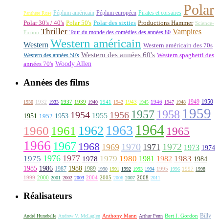
Polar
Péplum américain
Péplum européen
Pirates et corsaires
Panthère Rose
Polar 30's / 40's
Polar 50's
Polar des sixties
Productions Hammer
Science-
Thriller
Vampires
Tour du monde des comédies des années 80
Fiction
Western américain
Western
Western américain des 70s
Western des années 60's
Western des années 50's
Western spaghetti des
Woody Allen
années 70's
Années des films
1949
1950
1932
1937
1939
1941
1943
1946
1930
1933
1940
1942
1945
1947
1948
1959
1957
1958
1956
1954
1955
1951
1952
1953
1964
1963
1962
1960
1961
1965
1966
1967
1968
1970
1972
1969
1971
1973
1974
1976
1977
1975
1979
1980
1981
1983
1978
1982
1984
1985
1986
1988
1987
1989
1995
1997
1990
1991
1992
1993
1994
1996
1998
1999
2000
2004
2005
2008
2001
2002
2003
2006
2007
2011
Réalisateurs
Billy
Anthony Mann
André Hunebelle
Andrew V. McLaglen
Arthur Penn
Bert I. Gordon