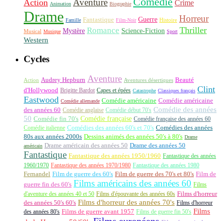
Comédie
Aventure
Action
Crime
Animation
Biographie
Drame
Horreur
Fantastique
Guerre
Histoire
Famille
Film-Noir
Thriller
Romance
Science-Fiction
Mystère
Musical
Musique
Sport
Western
Cycles
Aventure
Audrey Hepburn
Beauté
Aventures désertiques
Action
Clint
d'Hollywood
Brigitte Bardot
Capes et épées
Catastrophe
Classiques français
Eastwood
Comédie américaine
Comédie américaine
Comédie allemande
Comédie des années
des années 60
Comédie anglaise
Comédie début 70's
50
Comédie française
Comédie fin 70's
Comédie française des années 60
Comédie italienne
Comédies des années 60's et 70's
Comédies des années
80s aux années 2000s
Dessins animés des années 50's à 80's
Drame
Drame américain des années 50
Drame des années 50
américain
Fantastique
Fantastique des années 1950/1960
Fantastique des années
1960/1970
Fantastique des années 1970/1980
Fantastique des années 1980
Fernandel
Film de guerre des 60's
Film de guerre des 70's et 80's
Film de
Films américains des années 60
guerre fin des 60's
Films
d'aventure des années 40 et 50
Films d'épouvante des années 60s
Films d'horreur
Films d'horreur des années 70's
des années 50's 60's
Films d'horreur
Films
des années 80's
Films de guerre avant 1957
Films de guerre fin 50's