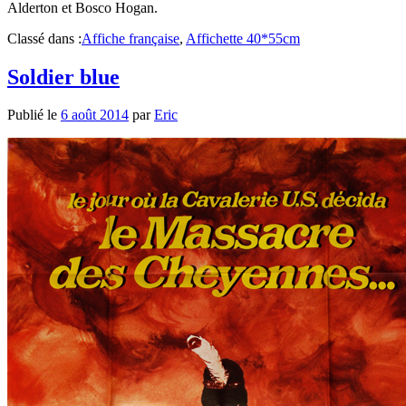
Alderton et Bosco Hogan.
Classé dans :
Affiche française
,
Affichette 40*55cm
Soldier blue
Publié le
6 août 2014
par
Eric