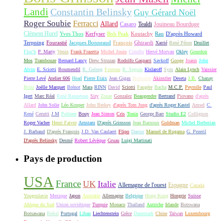
Landi
Constantin Belinsky
Guy Gérard Noël
Roger Soubie
Ferracci
Allard
Casaro
Tealdi
Jouineau Bourduge
Clément Hurel
Yves Thos
Kerfyser
Bob Peak
Koutachy
Rau
D'après Howard
Terpning
Fourastié
Jacques Bonneaud
François
Ghirardi
Xarrié
René Péron
Druillet
Floc'h
P. Marty
Venin
Frank Frazetta
Michel Jouin
Ciriello
Hervé Morvan
Okley
Gourdon
Mos
Trambouze
Bernard Lancy
Drew Struzan
Rodolfo Gasparri
Savkoff
Googe
Joann
John
Alvin
E. Sciotti
Boumendil
R. Geleng
Fouteau
R. Seguin
Kislaroff
Sym
Alain Lynch
Vaissier
Pierre Levé
Atelier 606
Head
Pierre Etaix
Jean Gigax
Boissière
Akinstler
Deseta
J.B.
Chanay
Brini
Joëlle Marquet
Brénot
Mara
RINN
David
Sciotti
Faugère
Bacha
M.C.P.
Peyrolle
Paul
Igert
Marc Réal
René Renneteau
Siry
Zoran
Gonzalez
Beaugendre
Bertrand
Piovano
d'après
Allard
John Solie
Léo Kouper
John Berkey
d'après Tom Jung
d'après Roger Kastel
Amsel
C.
René
Cerutti
J.M
Politeer
Bouy
Jean Simon
Cris
Tonin
George Barr
Studio E2
Collignon
Roger Vacher
Henri Faivre
Arnstam
D'après Grinsson
Jean Barnoux
Goldman
Michel Berberian
J. Barbaud
D'après François
J.D. Van Caulaert
Flipo
Dastor
Manuel de Rugama
G. Pezeril
D'après Belinsky
Desmé
Robert Lévèque
Gruau
Luigi Martinati
Pays de production
USA
France
UK
Italie
Allemagne de l'ouest
Espagne
Canada
Yougoslavie
Mexique
Japon
Australie
Allemagne
Belgique
Hong Kong
Hongrie
Suisse
Afrique du Sud
Union soviétique
Turquie
Monaco
Thaïland
Autriche
Irlande
Botswana
Botsawana
Brésil
Portugal
Liban
Liechtenstein
Grèce
Danemark
Chine
Taïwan
Luxembourg