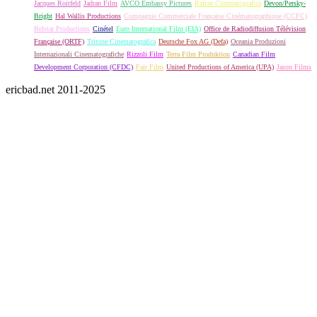
Jacques Roitfeld
Jadran Film
AVCO Embassy Pictures
Rafran Cinematografica
Devon/Persky-
Bright
Hal Wallis Productions
Compagnie Commerciale Française Cinématographique (CCFC)
Belstar Productions
Cinétel
Euro International Film (EIA)
Office de Radiodiffusion Télévision
Française (ORTF)
Tritone Cinematografica
Deutsche Fox AG (Defa)
Oceania Produzioni
Internazionali Cinematografiche
Rizzoli Film
Terra Film Produktion
Canadian Film
Development Corporation (CFDC)
Fair Film
United Productions of America (UPA)
Jason Films
ericbad.net 2011-2025