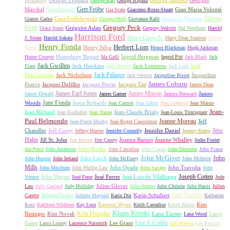
George Raft
George Rigaud
Gert Fröbe
Marchal
Gian Maria Volonté
Gérard Jugnot
Gia Scala
Giacomo Rossi-Stuart
Glenn
Gina Lollobrigida
Giuliano Gemma
Gianni Garko
Giorgia Moll
Giovanna Ralli
Gregory Peck
Ford
Grégoire Aslan
Grace Jones
Gregory Walcott
Hal Needham
Harold
Harrison Ford
Harry Carey Jr.
J. Stone
Harold Sakata
Harry Dean Stanton
Harvey
Henry Fonda
Herbert Lom
Henry Silva
Keitel
Honor Blackman
Hugh Jackman
Humphrey Bogart
Ingrid Bergman
Hume Cronyn
Ida Galli
Ingrid Pitt
Jack Black
Jack
Jack Gwillim
Jack Hawkins
Jack Lemmon
Jack
Elam
Jack Hedley
Jack Lord
Jack Palance
MacGowran
Jack Nicholson
Jacqueline
Jack Weston
Jacqueline Bisset
James Coburn
Pearce
Jacques Dufilho
Jacques Perrin
Jacques Tati
James Dean
James Earl Jones
James Mason
James Stewart
James
James Donald
James Garner
Jane Fonda
Woods
Jason Robards
Jean Carmet
Jean Gabin
Jean Lefebvre
Jean Marais
Jean-
Jean Richard
Jean-Claude Brialy
Jean Rochefort
Jean Yanne
Jean-Louis Trintignant
Paul Belmondo
Jeanne Moreau
Jeff
Jean-Pierre Mocky
Jean-Roger Caussimon
Jess
Chandler
Jeff Corey
Jennifer Daniel
Jeffrey Hunter
Jennifer Connelly
Jeremy Kemp
Hahn
Jill St. John
Joanna Barnes
Joanne Whalley
Jim Brown
Jim Carrey
Jodie Foster
John Bartha
Joe Pesci
John Anderson
John Carradine
John Cazale
John Doucette
John Fraser
John McGiver
John
John Larch
John Huston
John Ireland
John McEnery
John McIntire
Mills
John Quade
John Travolta
John Mitchum
John Phillip Law
John Savage
John
Joseph Cotten
John Wayne
José Ferrer
José Luis de Vilallonga
Vernon
José Ferre
Jude
Julian Glover
Law
Judy Garland
Judy Holliday
Julie Adams
Julie Christie
Julie Harris
Julien
Karl Malden
Juliette Gréco
Karin Schubert
Carette
Juliette Mayniel
Karin Dor
Katharine
Keenan Wynn
Kim
Ross
Kathleen Widdoes
Kay Lenz
Keith Carradine
Kevin Bacon
Klaus Kinski
Kirk Douglas
Basinger
Kim Novak
Lana Turner
Larry
Lana Wood
Lee J. Cobb
Gates
Lee Grant
Laura Linney
Laurence Naismith
Lee Marvin
Lee Remick