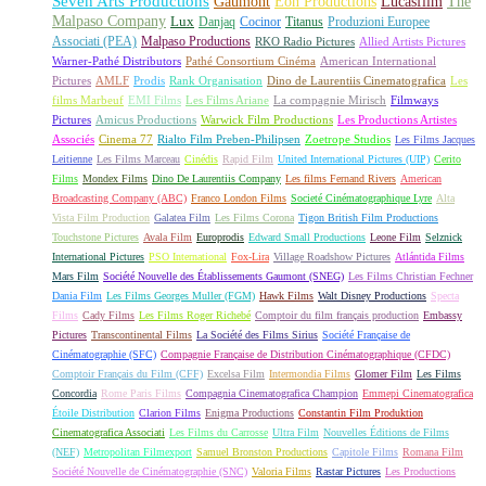
Seven Arts Productions
Gaumont
Eon Productions
Lucasfilm
The
Malpaso Company
Lux
Danjaq
Cocinor
Titanus
Produzioni Europee
Associati (PEA)
Malpaso Productions
RKO Radio Pictures
Allied Artists Pictures
Warner-Pathé Distributors
Pathé Consortium Cinéma
American International
Pictures
AMLF
Prodis
Rank Organisation
Dino de Laurentiis Cinematografica
Les
films Marbeuf
EMI Films
Les Films Ariane
La compagnie Mirisch
Filmways
Pictures
Amicus Productions
Warwick Film Productions
Les Productions Artistes
Associés
Cinema 77
Rialto Film Preben-Philipsen
Zoetrope Studios
Les Films Jacques
Leitienne
Les Films Marceau
Cinédis
Rapid Film
United International Pictures (UIP)
Cerito
Films
Mondex Films
Dino De Laurentiis Company
Les films Fernand Rivers
American
Broadcasting Company (ABC)
Franco London Films
Societé Cinématographique Lyre
Alta
Vista Film Production
Galatea Film
Les Films Corona
Tigon British Film Productions
Touchstone Pictures
Avala Film
Europrodis
Edward Small Productions
Leone Film
Selznick
International Pictures
PSO International
Fox-Lira
Village Roadshow Pictures
Atlántida Films
Mars Film
Société Nouvelle des Établissements Gaumont (SNEG)
Les Films Christian Fechner
Dania Film
Les Films Georges Muller (FGM)
Hawk Films
Walt Disney Productions
Specta
Films
Cady Films
Les Films Roger Richebé
Comptoir du film français production
Embassy
Pictures
Transcontinental Films
La Société des Films Sirius
Société Française de
Cinématographie (SFC)
Compagnie Française de Distribution Cinématographique (CFDC)
Comptoir Français du Film (CFF)
Excelsa Film
Intermondia Films
Glomer Film
Les Films
Concordia
Rome Paris Films
Compagnia Cinematografica Champion
Emmepi Cinematografica
Étoile Distribution
Clarion Films
Enigma Productions
Constantin Film Produktion
Cinematografica Associati
Les Films du Carrosse
Ultra Film
Nouvelles Éditions de Films
(NEF)
Metropolitan Filmexport
Samuel Bronston Productions
Capitole Films
Romana Film
Société Nouvelle de Cinématographie (SNC)
Valoria Films
Rastar Pictures
Les Productions