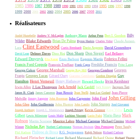
1985
1986
1988
1987
1989
1995
1997
1990
1991
1992
1993
1994
1996
1998
1999
2000
2004
2005
2008
2001
2002
2003
2006
2007
2011
Réalisateurs
Billy
Anthony Mann
André Hunebelle
Andrew V. McLaglen
Arthur Penn
Bert I. Gordon
Wilder
Blake Edwards
Brian De Palma
Claude Autant-
Byron Haskin
Charles Vidor
Clint Eastwood
Lara
David Cronenberg
Curtis Bernhardt
Dario Argento
Don Sharp
Don Siegel
David Lean
Delmer Daves
Dino Risi
Earl Bellamy
Edward Dmytryk
Federico Fellini
Elia Kazan
Enzo Barboni
Eugenio Martín
Freddie Francis
Francis Ford Coppola
François Truffaut
Fritz Lang
Frank Capra
George Marshall
George Cukor
Georges
George Roy Hill
Georges Combret
Franju
Georges Lucas
Gérard Oury
Guy
Giacomo Gentilomo
Gordon Douglas
Irvin Kershner
Henri Verneuil
Henry Hathaway
Hamilton
Howard Hawks
Jack Arnold
Jacques Tati
Irwin Allen
J. Lee Thompson
Jack Cardiff
Jack Kinney
James B. Clark
James Cameron
Jean Renoir
Jean Stelli
Jean-Luc Godard
Jean-Pierre
John Gilling
John Carpenter
John Ford
Melville
Jimmy Sangster
John Boorman
John Sturges
John Huston
John Glen
John Guillermin
John Landis
José Giovanni
Lewis
King Vidor
Joseph Anthony
Joseph L. Mankiewicz
Joseph Pevney
Kevin Connor
Mark
Gilbert
Mario Bava
Lewis Milestone
Louis Malle
Luchino Visconti
Lucio Fulci
Robson
Michael Carreras
Michael Cimino
Martin Scorsese
Maurice Labro
Michael
Nicholas Ray
Winner
Norbert Carbonnaux
Norman Jewison
Otto Preminger
Peter Sasdy
Philippe de Broca
Phil Karlson
R.G. Springsteen
Ralph Nelson
Richard Carlson
Richard Fleischer
Richard Quine
Richard Lester
Richard Marquand
Richard Thorpe