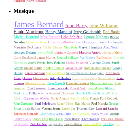
Roumanie
Nouvelle-Zélande
Musique
James Bernard
John Barry
John Williams
Ennio Morricone
Henry Mancini
Jerry Goldsmith
Don Banks
Michel Legrand
Max Steiner
Lalo Schifrin
Lennie Niehaus
Bruno
Nicolai
Maurice Jarre
Hugo Friedhofer
Pino Donaggio
Guido De Angelis
Maurizio De Angelis
Michel Magne
Nino Rota
Marvin Hamlisch
Alex North
Georges Delerue
Steve Dorff
Carmine Coppola
Malcolm Arnold
Howard Shore
Carlo Rustichelli
James Horner
Conrad Salinger
Van Cleave
Riz Ortolani
Bernard
Herrmann
André Previn
Jerry Fielding
Michel Polnareff
Vladimir Cosma
Snuff
Garrett
Donald Harris
Adolph Tandler
Victor Young
Antoine Archimbaud
George
Duning
Laurie Johnson
Stanley Myers
Angelo Francesco Lavagnino
Artie Kane
Johnny Green
Charles Fox
Adolph Deutsch
Georges Van Parys
René Cloërec
Alain
Romans
Maurice Thiriet
Carlo Martelli
Franz Reizenstein
Marilyn Bergman
Alan
Bergman
Clint Eastwood
Elmer Bernstein
Ronald Stein
Fred Myrow
Richard
Markowitz
Philippe Sarde
Armando Trovajoli
Herschel Burke Gilbert
William
Alwyn
Christopher Whelen
David Amram
Ron Goodwin
Francis Ford Coppola
John Carpenter
Basil Poledouris
Roger Edens
Skip Martin
Paul Misraki
George
Bruns
Leigh Harline
Vincent Scotto
Lester Lee
Tristram Cary
Leonard Salzedo
Krzysztof Komeda
David Arnold
Gianni Ferrio
Kyle Eastwood
Stanley Wilson
Vangelis
Charles Strouse
Quincy Jones
Henri Crolla
André Hodeir
Hubert Rostaing
Jean-Louis Ducarme
Ralph Ferraro
Piero Umiliani
Jacques Brel
François Rauber
Henri Bourtayre
Hans May
Paul