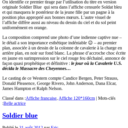
On identifie ce premier tirage par l’utilisation du titre en version
originale Soldier Blue qui sera dans l’affiche censurée Soldat bleu
et qui masquera le postérieur de la jeune fille par un pagne à la
position plus approprié aux bonnes mœurs. L’autre visuel de
l’affiche diffère aussi au niveau du dessin du ciel et du sol peint
uniformément en orange.
La composition comprend une photo d’une indienne captive nue –
le détail a son importance esthétique indéniable 😉 – au premier
plan, associée à un dessin de la colonne de cavalerie à la charge en
arrière plan, en noir sur fond blanc. La phrase d’accroche choc écrite
en jaune en surimpression sur le ciel rouge feu déchainé, annonce de
façon quasi prophétique et définitive :
le jour où la Cavalerie U.S.
décida le Massacre des Cheyennes…
Le casting de ce Western compte Candice Bergen, Peter Strauss,
Donald Pleasence, George Rivero, John Anderson, Dana Elcar,
James Hampton et Ralph Nelson.
Classé dans :
Affiche française
,
Affiche 120*160cm
|
Mots-clés
:
Belle actrice
Soldier blue
Publié le
31 août 2012
par
Eric