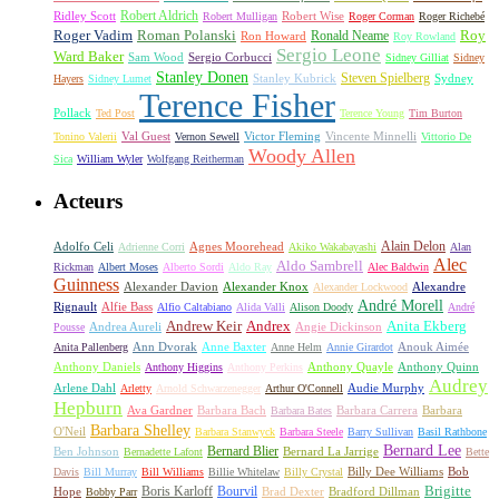
Ridley Scott
Robert Aldrich
Robert Mulligan
Robert Wise
Roger Corman
Roger Richebé
Roger Vadim
Roman Polanski
Roy
Ron Howard
Ronald Neame
Roy Rowland
Sergio Leone
Ward Baker
Sam Wood
Sergio Corbucci
Sidney Gilliat
Sidney
Stanley Donen
Steven Spielberg
Stanley Kubrick
Sydney
Hayers
Sidney Lumet
Terence Fisher
Pollack
Ted Post
Terence Young
Tim Burton
Val Guest
Vincente Minnelli
Tonino Valerii
Vernon Sewell
Victor Fleming
Vittorio De
Woody Allen
Sica
William Wyler
Wolfgang Reitherman
Acteurs
Alain Delon
Adolfo Celi
Agnes Moorehead
Adrienne Corri
Akiko Wakabayashi
Alan
Alec
Aldo Sambrell
Rickman
Albert Moses
Alberto Sordi
Aldo Ray
Alec Baldwin
Guinness
Alexander Davion
Alexander Knox
Alexandre
Alexander Lockwood
André Morell
Rignault
Alfie Bass
Alfio Caltabiano
Alida Valli
Alison Doody
André
Andrew Keir
Andrex
Anita Ekberg
Andrea Aureli
Angie Dickinson
Pousse
Ann Dvorak
Anne Baxter
Anouk Aimée
Anita Pallenberg
Anne Helm
Annie Girardot
Anthony Daniels
Anthony Quayle
Anthony Quinn
Anthony Higgins
Anthony Perkins
Audrey
Arlene Dahl
Audie Murphy
Arletty
Arnold Schwarzenegger
Arthur O'Connell
Hepburn
Ava Gardner
Barbara Bach
Barbara Carrera
Barbara
Barbara Bates
Barbara Shelley
O'Neil
Barbara Stanwyck
Barbara Steele
Barry Sullivan
Basil Rathbone
Bernard Lee
Bernard Blier
Ben Johnson
Bernard La Jarrige
Bernadette Lafont
Bette
Billy Dee Williams
Bob
Davis
Bill Murray
Bill Williams
Billie Whitelaw
Billy Crystal
Boris Karloff
Bourvil
Brigitte
Hope
Brad Dexter
Bradford Dillman
Bobby Parr