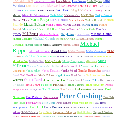
Lino
Lee Van Cleef
Leopoldo Trieste
Leslie Nielsen
Liam Neeson
Linda Hayden
Ventura
Lois Maxwell
Louis de
Lorella De Luca
Lois Chiles
Lon Chaney Jr.
Funès
Luigi Pistilli
Magali Noël
Louis Jourdan
Luciana Paluzzi
Mai Zetterling
Marcel
Marcello Mastroianni
Marceau
Maria Schell
Marianne Koch
Marilù Tolo
Marilyn Monroe
Mario Brega
Mark Hamill
Marlon
Marina Vlady
Marla Landi
Marlene Dietrich
Martin Balsam
Brando
Martin Landau
Martin Sheen
Martin Benson
Martine
Max Von
Beswick
Maud Adams
Maureen O'Sullivan
Maurice Chevalier
Maurice Risch
Mel Ferrer
Sydow
Michael Caine
Melissa Stribling
Meryl Streep
Mia Farrow
Michael Gough
Michael Gwynn
Michael
Michael Goodliffe
Michael Hordern
Michael
Lonsdale
Michael Madsen
Michael Redgrave
Michael Rennie
Ripper
Michael Sarrazin
Michel Ardan
Michel Bouquet
Michel Constantin
Michel
Michel Piccoli
Galabru
Michel Serrault
Michel Simon
Michele Gammino
Michèle Mercier
Miles
Micheline Dax
Michelle Yeoh
Mickey Rourke
Mickey Shaughnessy
Mie Hama
Malleson
Mimmo Palmara
Mireille Darc
Montgomery Clift
Murray Hamilton
Mylène
Nancy Allen
Nancy Kovack
Natalie Wood
Natasha Henstridge
Demongeot
Neville
Noel
Nigel Green
Noël Roquevert
Brand
Niall MacGinnis
Nicole Kidman
Nigel Patrick
Oliver Reed
Willman
Olivia de Havilland
Omar Sharif
Orson Welles
Owen Wilson
P.J. Soles
Pat Hingle
Pamela Brown
Pat Boone
Patrick Bauchau
Patrick McGoohan
Patrick
Paul
Paul Frankeur
Paul Lukas
Paul Meurisse
Troughton
Patrick Wymark
Paul Muni
Peter Cushing
Newman
Paul Préboist
Perry Lopez
Peter Falk
Peter Lorre
Peter Sellers
Peter Woodthorpe
Peter Fonda
Peter Lawford
Phil Harris
Piero Lulli
Pierre Brasseur
Philippe Noiret
Pierre Brice
Pierre Grasset
Pierre Richard
Raf
Red Buttons
Raymond Pellegrin
Vallone
Ralph Baldwyn
Ralph Bates
Reginald Gardiner
Rhonda Fleming
Richard Bakalyan
Richard Burton
Rellys
Richard Carlson
Richard