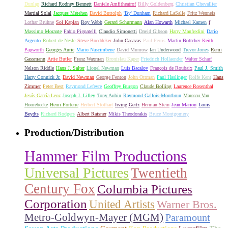
Dunlap
Richard Rodney Bennett
Daniele Amfitheatrof
Billy Goldenberg
Christian Chevallier
Martial Solal
Jacques Métehen
David Buttolph
'By' Dunham
Richard LaSalle
Fritz Wenneis
Lothar Brühne
Sol Kaplan
Roy Webb
Gerard Schurmann
Alan Howarth
Michael Kamen
f
Massimo Morante
Fabio Pignatelli
Claudio Simonetti
David Gibson
Harry Manfredini
Dario
Argento
Robert de Nesle
Steve Boeddeker
John Cacavas
Paul Ferris
Martin Böttcher
Keith
Papworth
Georges Auric
Mario Nascimbene
David Munrow
Ian Underwood
Trevor Jones
Remi
Gassmann
Artie Butler
Franz Waxman
Bronislau Kaper
Friedrich Hollaender
Walter Scharf
Nelson Riddle
Hans J. Salter
Lionel Newman
Luis Bacalov
François de Roubaix
Paul J. Smith
Harry Connick Jr.
David Newman
George Fenton
John Ottman
Paul Haslinger
Rolfe Kent
Hans
Zimmer
Peter Best
Raymond Lefevre
Geoffrey Burgon
Claude Bolling
Laurence Rosenthal
Jesús García Leoz
Joseph J. Lilley
Tony Aubin
Raymond Gallois-Montbrun
Marceau Van
Hoorebecke
Henri Forterre
Herbert Stothart
Irving Gertz
Herman Stein
Jean Marion
Louis
Beydts
Richard Rodgers
Albert Raisner
Mikis Theodorakis
Bruce Montgomery
Production/Distribution
Hammer Film Productions
Universal Pictures
Twentieth
Century Fox
Columbia Pictures
Corporation
United Artists
Warner Bros.
Metro-Goldwyn-Mayer (MGM)
Paramount