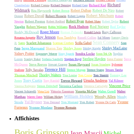
Richard
Richard Kiel
Chamberlain
Richard Crenna
Richard Denning
Richard Gere
Widmark
Robert Dalban
Robert De Niro
Rita Hayworth
Robert Brown
Robert
Robert Mitchum
Robert Duvall
Robert Hossein
Donner
Robert Loggia
Robert
Robert Ryan
Robert Preston
Robert
Newton
Robert Redford
Robert Shaw
Robert Taylor
Rock Hudson
Rod Steiger
Vaughn
Robert Wagner
Rod Taylor
Robin Williams
Roger Moore
Roddy McDowall
Roman Polanski
Rory Calhoun
Ronald Lewis
Roy Jenson
Russ Tamblyn
Rosanna Arquette
Russell Collins
Sal Mineo
Sammy Davis
Sean Connery
Scarlett Johansson
Scilla Gabel
Jr.
Santo
Scatman Crothers
Sean
Shirley MacLaine
Serge Marquand
Sharon Tate
Shirley Jones
Penn
Shirley Knight
Sidney Poitier
Sondra Locke
Sophia
Sigourney Weaver
Sissy Spacek
Soon-Tek Oh
Sterling Hayden
Loren
Steve
Stanley Baker
Stefania Sandrelli
Stephen Boyd
Steve Forrest
McQueen
Steve Reeves
Susan Hayward
Stewart Granger
Susan Strasberg
Sylvester
Terence Hill
Telly Savalas
Stallone
Terence Morgan
Terence Stamp
Tetsuro Tamba
Thorley Walters
Thomas Mitchell
Tommy Lee
Tina Louise
Tom Cruise
Tom Skerritt
Tony Curtis
Ursula Andress
Jones
Trevor Howard
Val Kilmer
Tony Randall
Vincent Price
Veronica Carlson
Vanessa Redgrave
Vernon Dobtcheff
Veronica Cartwright
Vittorio Gassman
Vonetta McGee
Walter Gotell
Walter
Vincent Schiavelli
Virna Lisi
William Holden
Woody Allen
Matthau
Woody
Warren Oates
William Hickey
Yul Brynner
Yvonne
Strode
Yves Deniaud
Yves Montand
Yves Robert
Yvonne De Carlo
Furneaux
Yvonne Monlaur
Yvonne Romain
Affichistes
Boris Grinsson
Jean Mascii
Michel