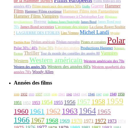
Films européens
de la Hammer 50/60's
Films français des
Guerre
Hammer
années 40's
Films musicaux des années 50's
Giallo
Films
Hammer Films non Fantastique
Hammer Films exotique
Hammer Films Vampires
Hommage à Christopher Lee
Hôpitaux
Horreur
James Bond post
Indiana Jones l'intrépide
psychiatriques
James Bond
La classe Roger Soubie
70's
James Bond seventies
L'aventure des sixties
Michel Landi
!
LA GUERRE DES ETOILES
Lino Ventura
Mystère
Polar
Péplum américain
Péplum européen
Pirates et corsaires
Panthère Rose
Polar 30's / 40's
Polar 50's
Polar des sixties
Productions Hammer
Science-
Thriller
Vampires
Tour du monde des comédies des années 80
Fiction
Western américain
Western
Western américain des 70s
Western des années 60's
Western des années 50's
Western spaghetti des
Woody Allen
années 70's
Années des films
1949
1950
1932
1937
1939
1941
1943
1946
1930
1933
1940
1942
1945
1947
1948
1959
1957
1958
1956
1954
1955
1951
1952
1953
1964
1963
1962
1960
1961
1965
1966
1967
1968
1970
1972
1969
1971
1973
1974
1976
1977
1975
1979
1980
1981
1983
1978
1982
1984