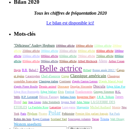
Bilan 2020
Tous les chiffres de fréquentation 2020
Le bilan est disponible ici!
Mots-clés
"Délicieuse" Audrey Hepburn
1000ème affiche
100ème affiche
150ème affiche
200ème
affiche
250ème affiche
300ème affiche
350ème affiche
400ème affiche
450ème affiche
500ème
affiche
550ème affiche
600ème affiche
650ème affiche
700ème affiche
750ème affiche
800ème
Aliens
affiche
850ème affiche
900ème affiche
950ème affiche
Alfred Hitchcock
Arthur Conan
Belle actrice
B.B.
Bebel !
Capes
Doyle
Billard
Bonne année 2012 !
Classique américain
et épées
Classique
Catastrophes
Chef-d'oeuvre
Cirque
comédie française
Classique italien
Continent
d'après Gaston Leroux
D'après Marcel Aymé
Dracula
Dessin animé
d'après Pierre Boulle
Dinosaure
Douglas Slocombe
Edgar Allan Poe
Frankenstein
Edgar Rice Burroughs
Edgar Wallace
Elvis
Festival
Georges Simenon
H.G.
James
Héroic Fantasy
Wells
H.P. Lovecraft
Indiana Jones
Inspecteur Harry
J.R.R. Tolkien
Bond
LA GUERRE DES
Jazz
Jean Giono
John Steinbeck
Joyeux Noël
Jules Verne
ETOILES
Michel Audiard
La Panthère Rose
Lamartine
Loup-garou
Marguerite
Momie
New
Polar
Péplum
Pirates
York
Paris
Préhistoire
Premier film parlant français
Rat Pack
Robin des bois
Roger Corman
Scotland Yard
Soucoupes volantes
Tarzan
Trinita
Walt Disney
Western spaghetti
Rechercher :