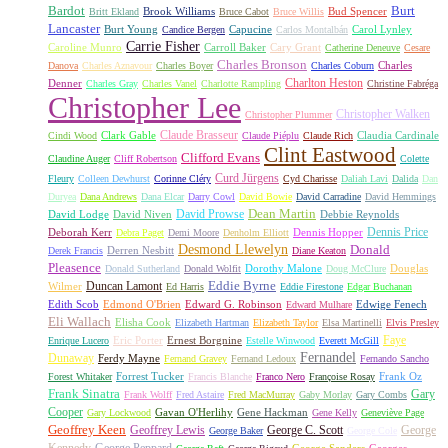
Bardot
Burt
Brook Williams
Bud Spencer
Britt Ekland
Bruce Cabot
Bruce Willis
Lancaster
Burt Young
Capucine
Carol Lynley
Candice Bergen
Carlos Montalbán
Carrie Fisher
Caroline Munro
Carroll Baker
Cary Grant
Catherine Deneuve
Cesare
Charles Bronson
Charles
Danova
Charles Aznavour
Charles Boyer
Charles Coburn
Charlton Heston
Denner
Charles Gray
Charles Vanel
Charlotte Rampling
Christine Fabréga
Christopher Lee
Christopher Walken
Christopher Plummer
Claude Brasseur
Clark Gable
Claudia Cardinale
Cindi Wood
Claude Piéplu
Claude Rich
Clint Eastwood
Clifford Evans
Claudine Auger
Cliff Robertson
Colette
Curd Jürgens
Fleury
Colleen Dewhurst
Corinne Cléry
Cyd Charisse
Daliah Lavi
Dalida
Dan
Duryea
Dana Andrews
Dana Elcar
Darry Cowl
David Bowie
David Carradine
David Hemmings
David Prowse
Dean Martin
David Lodge
David Niven
Debbie Reynolds
Dennis Price
Deborah Kerr
Dennis Hopper
Debra Paget
Demi Moore
Denholm Elliott
Desmond Llewelyn
Donald
Derren Nesbitt
Derek Francis
Diane Keaton
Pleasence
Dorothy Malone
Douglas
Donald Sutherland
Donald Wolfit
Doug McClure
Duncan Lamont
Eddie Byrne
Wilmer
Ed Harris
Eddie Firestone
Edgar Buchanan
Edith Scob
Edmond O'Brien
Edward G. Robinson
Edwige Fenech
Edward Mulhare
Eli Wallach
Elisha Cook
Elizabeth Hartman
Elizabeth Taylor
Elsa Martinelli
Elvis Presley
Faye
Eric Porter
Ernest Borgnine
Enrique Lucero
Estelle Winwood
Everett McGill
Fernandel
Dunaway
Ferdy Mayne
Fernand Gravey
Fernand Ledoux
Fernando Sancho
Forrest Tucker
Frank Oz
Forest Whitaker
Francis Blanche
Franco Nero
Françoise Rosay
Frank Sinatra
Gary
Frank Wolff
Fred Astaire
Fred MacMurray
Gaby Morlay
Gary Combs
Cooper
Gavan O'Herlihy
Gene Hackman
Gary Lockwood
Gene Kelly
Geneviève Page
Geoffrey Keen
Geoffrey Lewis
George C. Scott
George
George Baker
George Cole
Kennedy
George Peppard
George Sanders
Georges