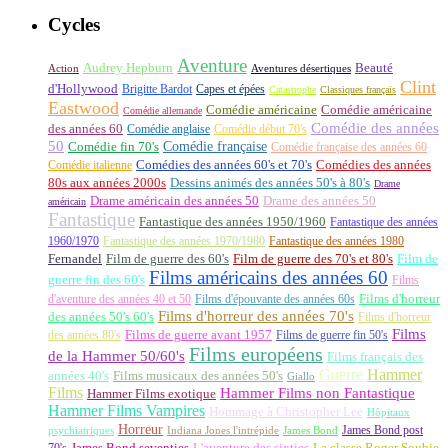
Cycles
Aventure
Audrey Hepburn
Beauté
Aventures désertiques
Action
Clint
d'Hollywood
Brigitte Bardot
Capes et épées
Catastrophe
Classiques français
Eastwood
Comédie américaine
Comédie américaine
Comédie allemande
Comédie des années
des années 60
Comédie anglaise
Comédie début 70's
50
Comédie française
Comédie fin 70's
Comédie française des années 60
Comédie italienne
Comédies des années 60's et 70's
Comédies des années
80s aux années 2000s
Dessins animés des années 50's à 80's
Drame
Drame américain des années 50
Drame des années 50
américain
Fantastique
Fantastique des années 1950/1960
Fantastique des années
1960/1970
Fantastique des années 1970/1980
Fantastique des années 1980
Fernandel
Film de guerre des 60's
Film de guerre des 70's et 80's
Film de
Films américains des années 60
guerre fin des 60's
Films
d'aventure des années 40 et 50
Films d'épouvante des années 60s
Films d'horreur
Films d'horreur des années 70's
des années 50's 60's
Films d'horreur
Films
des années 80's
Films de guerre avant 1957
Films de guerre fin 50's
Films européens
de la Hammer 50/60's
Films français des
Guerre
Hammer
années 40's
Films musicaux des années 50's
Giallo
Films
Hammer Films non Fantastique
Hammer Films exotique
Hammer Films Vampires
Hommage à Christopher Lee
Hôpitaux
Horreur
James Bond post
Indiana Jones l'intrépide
psychiatriques
James Bond
La classe Roger Soubie
70's
James Bond seventies
L'aventure des sixties