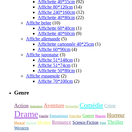
Affichette 40*55cm
(92)
Affiche 80*120cm
(14)
Affiche 240*160cm
(12)
Affichette 40*80cm
(22)
Affiche belge
(10)
Affichette 60*40cm
(1)
Affichette 40*60cm
(9)
Affiche allemande
(5)
Affichette cartonnée 40*25cm
(1)
Affiche 60*90cm
(4)
Affiche japonaise
(3)
Affiche 51*148cm
(1)
Affiche 51*74cm
(1)
Affichette 50*80cm
(1)
Affiche espagnole
(2)
Affiche 70*100cm
(2)
Genre
Comédie
Aventure
Action
Crime
Animation
Biographie
Drame
Horreur
Fantastique
Guerre
Histoire
Famille
Film-Noir
Thriller
Romance
Science-Fiction
Mystère
Musical
Musique
Sport
Western