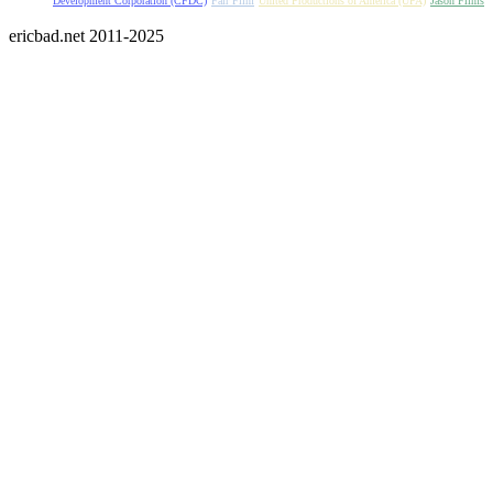
Development Corporation (CFDC)
Fair Film
United Productions of America (UPA)
Jason Films
ericbad.net 2011-2025