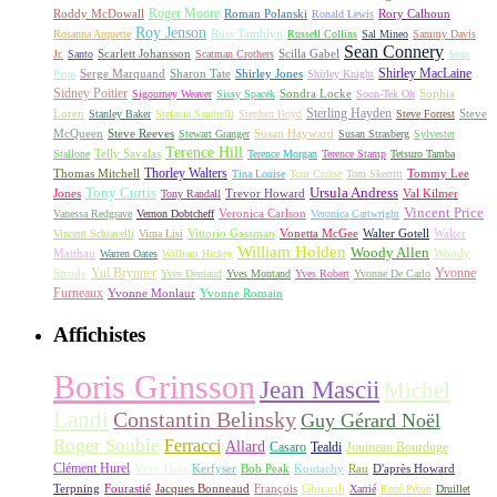
Roger Moore
Roddy McDowall
Roman Polanski
Rory Calhoun
Ronald Lewis
Roy Jenson
Russ Tamblyn
Rosanna Arquette
Russell Collins
Sal Mineo
Sammy Davis
Sean Connery
Scarlett Johansson
Scilla Gabel
Jr.
Santo
Scatman Crothers
Sean
Shirley MacLaine
Serge Marquand
Sharon Tate
Shirley Jones
Penn
Shirley Knight
Sidney Poitier
Sondra Locke
Sophia
Sigourney Weaver
Sissy Spacek
Soon-Tek Oh
Sterling Hayden
Loren
Steve
Stanley Baker
Stefania Sandrelli
Stephen Boyd
Steve Forrest
McQueen
Steve Reeves
Susan Hayward
Stewart Granger
Susan Strasberg
Sylvester
Terence Hill
Telly Savalas
Stallone
Terence Morgan
Terence Stamp
Tetsuro Tamba
Thorley Walters
Thomas Mitchell
Tommy Lee
Tina Louise
Tom Cruise
Tom Skerritt
Tony Curtis
Ursula Andress
Jones
Trevor Howard
Val Kilmer
Tony Randall
Vincent Price
Veronica Carlson
Vanessa Redgrave
Vernon Dobtcheff
Veronica Cartwright
Vittorio Gassman
Vonetta McGee
Walter Gotell
Walter
Vincent Schiavelli
Virna Lisi
William Holden
Woody Allen
Matthau
Woody
Warren Oates
William Hickey
Yul Brynner
Yvonne
Strode
Yves Deniaud
Yves Montand
Yves Robert
Yvonne De Carlo
Furneaux
Yvonne Monlaur
Yvonne Romain
Affichistes
Boris Grinsson
Jean Mascii
Michel
Landi
Constantin Belinsky
Guy Gérard Noël
Roger Soubie
Ferracci
Allard
Casaro
Tealdi
Jouineau Bourduge
Clément Hurel
Yves Thos
Kerfyser
Bob Peak
Koutachy
Rau
D'après Howard
Terpning
Fourastié
Jacques Bonneaud
François
Ghirardi
Xarrié
René Péron
Druillet