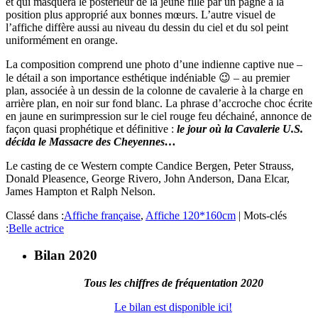
et qui masquera le postérieur de la jeune fille par un pagne à la
position plus approprié aux bonnes mœurs. L’autre visuel de
l’affiche diffère aussi au niveau du dessin du ciel et du sol peint
uniformément en orange.
La composition comprend une photo d’une indienne captive nue –
le détail a son importance esthétique indéniable 😉 – au premier
plan, associée à un dessin de la colonne de cavalerie à la charge en
arrière plan, en noir sur fond blanc. La phrase d’accroche choc écrite
en jaune en surimpression sur le ciel rouge feu déchainé, annonce de
façon quasi prophétique et définitive :
le jour où la Cavalerie U.S.
décida le Massacre des Cheyennes…
Le casting de ce Western compte Candice Bergen, Peter Strauss,
Donald Pleasence, George Rivero, John Anderson, Dana Elcar,
James Hampton et Ralph Nelson.
Classé dans :
Affiche française
,
Affiche 120*160cm
|
Mots-clés
:
Belle actrice
Bilan 2020
Tous les chiffres de fréquentation 2020
Le bilan est disponible ici!