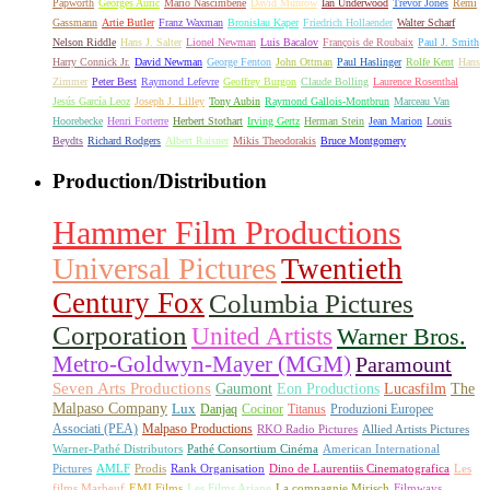
Papworth
Georges Auric
Mario Nascimbene
David Munrow
Ian Underwood
Trevor Jones
Remi
Gassmann
Artie Butler
Franz Waxman
Bronislau Kaper
Friedrich Hollaender
Walter Scharf
Nelson Riddle
Hans J. Salter
Lionel Newman
Luis Bacalov
François de Roubaix
Paul J. Smith
Harry Connick Jr.
David Newman
George Fenton
John Ottman
Paul Haslinger
Rolfe Kent
Hans
Zimmer
Peter Best
Raymond Lefevre
Geoffrey Burgon
Claude Bolling
Laurence Rosenthal
Jesús García Leoz
Joseph J. Lilley
Tony Aubin
Raymond Gallois-Montbrun
Marceau Van
Hoorebecke
Henri Forterre
Herbert Stothart
Irving Gertz
Herman Stein
Jean Marion
Louis
Beydts
Richard Rodgers
Albert Raisner
Mikis Theodorakis
Bruce Montgomery
Production/Distribution
Hammer Film Productions
Universal Pictures
Twentieth
Century Fox
Columbia Pictures
Corporation
United Artists
Warner Bros.
Metro-Goldwyn-Mayer (MGM)
Paramount
Seven Arts Productions
Gaumont
Eon Productions
Lucasfilm
The
Malpaso Company
Lux
Danjaq
Cocinor
Titanus
Produzioni Europee
Associati (PEA)
Malpaso Productions
RKO Radio Pictures
Allied Artists Pictures
Warner-Pathé Distributors
Pathé Consortium Cinéma
American International
Pictures
AMLF
Prodis
Rank Organisation
Dino de Laurentiis Cinematografica
Les
films Marbeuf
EMI Films
Les Films Ariane
La compagnie Mirisch
Filmways