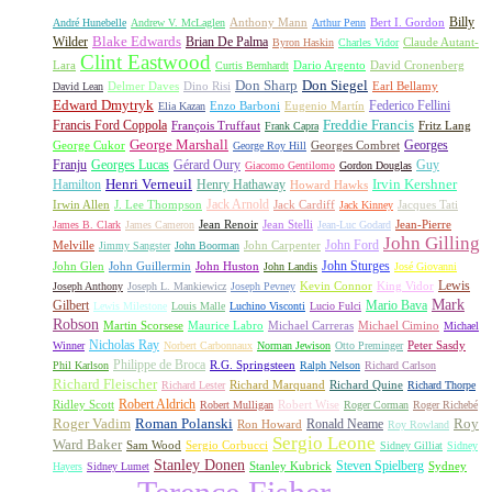
Billy
Anthony Mann
André Hunebelle
Andrew V. McLaglen
Arthur Penn
Bert I. Gordon
Wilder
Blake Edwards
Brian De Palma
Claude Autant-
Byron Haskin
Charles Vidor
Clint Eastwood
Lara
David Cronenberg
Curtis Bernhardt
Dario Argento
Don Sharp
Don Siegel
David Lean
Delmer Daves
Dino Risi
Earl Bellamy
Edward Dmytryk
Federico Fellini
Elia Kazan
Enzo Barboni
Eugenio Martín
Freddie Francis
Francis Ford Coppola
François Truffaut
Fritz Lang
Frank Capra
George Marshall
George Cukor
Georges
George Roy Hill
Georges Combret
Franju
Georges Lucas
Gérard Oury
Guy
Giacomo Gentilomo
Gordon Douglas
Irvin Kershner
Henri Verneuil
Henry Hathaway
Hamilton
Howard Hawks
Jack Arnold
Jacques Tati
Irwin Allen
J. Lee Thompson
Jack Cardiff
Jack Kinney
James B. Clark
James Cameron
Jean Renoir
Jean Stelli
Jean-Luc Godard
Jean-Pierre
John Gilling
John Carpenter
John Ford
Melville
Jimmy Sangster
John Boorman
John Sturges
John Huston
John Glen
John Guillermin
John Landis
José Giovanni
Lewis
King Vidor
Joseph Anthony
Joseph L. Mankiewicz
Joseph Pevney
Kevin Connor
Mark
Gilbert
Mario Bava
Lewis Milestone
Louis Malle
Luchino Visconti
Lucio Fulci
Robson
Michael Carreras
Michael Cimino
Martin Scorsese
Maurice Labro
Michael
Nicholas Ray
Winner
Norbert Carbonnaux
Norman Jewison
Otto Preminger
Peter Sasdy
Philippe de Broca
Phil Karlson
R.G. Springsteen
Ralph Nelson
Richard Carlson
Richard Fleischer
Richard Quine
Richard Lester
Richard Marquand
Richard Thorpe
Ridley Scott
Robert Aldrich
Robert Mulligan
Robert Wise
Roger Corman
Roger Richebé
Roger Vadim
Roman Polanski
Roy
Ron Howard
Ronald Neame
Roy Rowland
Sergio Leone
Ward Baker
Sam Wood
Sergio Corbucci
Sidney Gilliat
Sidney
Stanley Donen
Steven Spielberg
Stanley Kubrick
Sydney
Hayers
Sidney Lumet