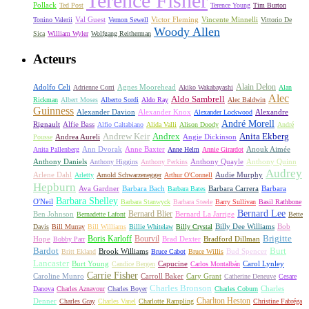
Terence Fisher
Pollack
Ted Post
Terence Young
Tim Burton
Val Guest
Vincente Minnelli
Tonino Valerii
Vernon Sewell
Victor Fleming
Vittorio De
Woody Allen
Sica
William Wyler
Wolfgang Reitherman
Acteurs
Alain Delon
Adolfo Celi
Agnes Moorehead
Adrienne Corri
Akiko Wakabayashi
Alan
Alec
Aldo Sambrell
Rickman
Albert Moses
Alberto Sordi
Aldo Ray
Alec Baldwin
Guinness
Alexander Davion
Alexander Knox
Alexandre
Alexander Lockwood
André Morell
Rignault
Alfie Bass
Alfio Caltabiano
Alida Valli
Alison Doody
André
Andrew Keir
Andrex
Anita Ekberg
Andrea Aureli
Angie Dickinson
Pousse
Ann Dvorak
Anne Baxter
Anouk Aimée
Anita Pallenberg
Anne Helm
Annie Girardot
Anthony Daniels
Anthony Quayle
Anthony Quinn
Anthony Higgins
Anthony Perkins
Audrey
Arlene Dahl
Audie Murphy
Arletty
Arnold Schwarzenegger
Arthur O'Connell
Hepburn
Ava Gardner
Barbara Bach
Barbara Carrera
Barbara
Barbara Bates
Barbara Shelley
O'Neil
Barbara Stanwyck
Barbara Steele
Barry Sullivan
Basil Rathbone
Bernard Lee
Bernard Blier
Ben Johnson
Bernard La Jarrige
Bernadette Lafont
Bette
Billy Dee Williams
Bob
Davis
Bill Murray
Bill Williams
Billie Whitelaw
Billy Crystal
Boris Karloff
Bourvil
Brigitte
Hope
Brad Dexter
Bradford Dillman
Bobby Parr
Bardot
Burt
Brook Williams
Bud Spencer
Britt Ekland
Bruce Cabot
Bruce Willis
Lancaster
Burt Young
Capucine
Carol Lynley
Candice Bergen
Carlos Montalbán
Carrie Fisher
Caroline Munro
Carroll Baker
Cary Grant
Catherine Deneuve
Cesare
Charles Bronson
Charles
Danova
Charles Aznavour
Charles Boyer
Charles Coburn
Charlton Heston
Denner
Charles Gray
Charles Vanel
Charlotte Rampling
Christine Fabréga