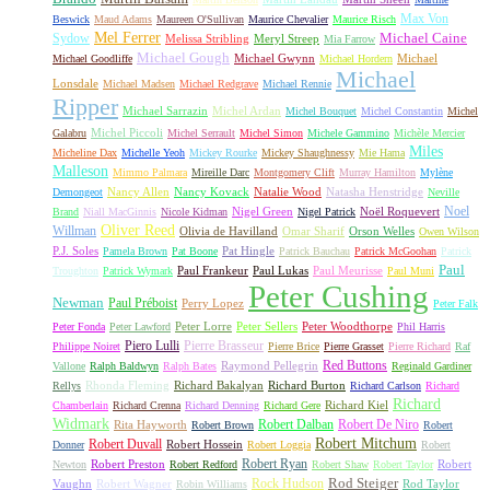
Max Von
Beswick
Maud Adams
Maureen O'Sullivan
Maurice Chevalier
Maurice Risch
Mel Ferrer
Sydow
Michael Caine
Melissa Stribling
Meryl Streep
Mia Farrow
Michael Gough
Michael Gwynn
Michael
Michael Goodliffe
Michael Hordern
Michael
Lonsdale
Michael Madsen
Michael Redgrave
Michael Rennie
Ripper
Michael Sarrazin
Michel Ardan
Michel Bouquet
Michel Constantin
Michel
Michel Piccoli
Galabru
Michel Serrault
Michel Simon
Michele Gammino
Michèle Mercier
Miles
Micheline Dax
Michelle Yeoh
Mickey Rourke
Mickey Shaughnessy
Mie Hama
Malleson
Mimmo Palmara
Mireille Darc
Montgomery Clift
Murray Hamilton
Mylène
Nancy Allen
Nancy Kovack
Natalie Wood
Natasha Henstridge
Demongeot
Neville
Noel
Nigel Green
Noël Roquevert
Brand
Niall MacGinnis
Nicole Kidman
Nigel Patrick
Oliver Reed
Willman
Olivia de Havilland
Omar Sharif
Orson Welles
Owen Wilson
P.J. Soles
Pat Hingle
Pamela Brown
Pat Boone
Patrick Bauchau
Patrick McGoohan
Patrick
Paul
Paul Frankeur
Paul Lukas
Paul Meurisse
Troughton
Patrick Wymark
Paul Muni
Peter Cushing
Newman
Paul Préboist
Perry Lopez
Peter Falk
Peter Lorre
Peter Sellers
Peter Woodthorpe
Peter Fonda
Peter Lawford
Phil Harris
Piero Lulli
Pierre Brasseur
Philippe Noiret
Pierre Brice
Pierre Grasset
Pierre Richard
Raf
Red Buttons
Raymond Pellegrin
Vallone
Ralph Baldwyn
Ralph Bates
Reginald Gardiner
Rhonda Fleming
Richard Bakalyan
Richard Burton
Rellys
Richard Carlson
Richard
Richard
Richard Kiel
Chamberlain
Richard Crenna
Richard Denning
Richard Gere
Widmark
Robert Dalban
Robert De Niro
Rita Hayworth
Robert Brown
Robert
Robert Mitchum
Robert Duvall
Robert Hossein
Donner
Robert Loggia
Robert
Robert Ryan
Robert Preston
Robert
Newton
Robert Redford
Robert Shaw
Robert Taylor
Rock Hudson
Rod Steiger
Vaughn
Robert Wagner
Rod Taylor
Robin Williams