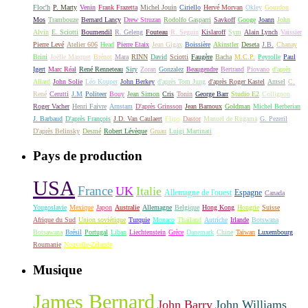
Floc'h
P. Marty
Venin
Frank Frazetta
Michel Jouin
Ciriello
Hervé Morvan
Okley
Gourdon
Mos
Trambouze
Bernard Lancy
Drew Struzan
Rodolfo Gasparri
Savkoff
Googe
Joann
John
Alvin
E. Sciotti
Boumendil
R. Geleng
Fouteau
R. Seguin
Kislaroff
Sym
Alain Lynch
Vaissier
Pierre Levé
Atelier 606
Head
Pierre Etaix
Jean Gigax
Boissière
Akinstler
Deseta
J.B.
Chanay
Brini
Joëlle Marquet
Brénot
Mara
RINN
David
Sciotti
Faugère
Bacha
M.C.P.
Peyrolle
Paul
Igert
Marc Réal
René Renneteau
Siry
Zoran
Gonzalez
Beaugendre
Bertrand
Piovano
d'après
Allard
John Solie
Léo Kouper
John Berkey
d'après Tom Jung
d'après Roger Kastel
Amsel
C.
René
Cerutti
J.M
Politeer
Bouy
Jean Simon
Cris
Tonin
George Barr
Studio E2
Collignon
Roger Vacher
Henri Faivre
Arnstam
D'après Grinsson
Jean Barnoux
Goldman
Michel Berberian
J. Barbaud
D'après François
J.D. Van Caulaert
Flipo
Dastor
Manuel de Rugama
G. Pezeril
D'après Belinsky
Desmé
Robert Lévèque
Gruau
Luigi Martinati
Pays de production
USA
France
UK
Italie
Allemagne de l'ouest
Espagne
Canada
Yougoslavie
Mexique
Japon
Australie
Allemagne
Belgique
Hong Kong
Hongrie
Suisse
Afrique du Sud
Union soviétique
Turquie
Monaco
Thaïland
Autriche
Irlande
Botswana
Botsawana
Brésil
Portugal
Liban
Liechtenstein
Grèce
Danemark
Chine
Taïwan
Luxembourg
Roumanie
Nouvelle-Zélande
Musique
James Bernard
John Barry
John Williams