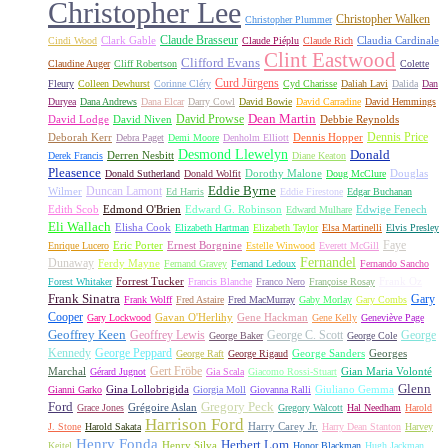
Christopher Lee
Christopher Walken
Christopher Plummer
Claude Brasseur
Clark Gable
Claudia Cardinale
Cindi Wood
Claude Piéplu
Claude Rich
Clint Eastwood
Clifford Evans
Claudine Auger
Cliff Robertson
Colette
Curd Jürgens
Fleury
Colleen Dewhurst
Corinne Cléry
Cyd Charisse
Daliah Lavi
Dalida
Dan
Duryea
Dana Andrews
Dana Elcar
Darry Cowl
David Bowie
David Carradine
David Hemmings
David Prowse
Dean Martin
David Lodge
David Niven
Debbie Reynolds
Dennis Price
Deborah Kerr
Dennis Hopper
Debra Paget
Demi Moore
Denholm Elliott
Desmond Llewelyn
Donald
Derren Nesbitt
Derek Francis
Diane Keaton
Pleasence
Dorothy Malone
Douglas
Donald Sutherland
Donald Wolfit
Doug McClure
Duncan Lamont
Eddie Byrne
Wilmer
Ed Harris
Eddie Firestone
Edgar Buchanan
Edith Scob
Edmond O'Brien
Edward G. Robinson
Edwige Fenech
Edward Mulhare
Eli Wallach
Elisha Cook
Elizabeth Hartman
Elizabeth Taylor
Elsa Martinelli
Elvis Presley
Faye
Eric Porter
Ernest Borgnine
Enrique Lucero
Estelle Winwood
Everett McGill
Fernandel
Dunaway
Ferdy Mayne
Fernand Gravey
Fernand Ledoux
Fernando Sancho
Forrest Tucker
Frank Oz
Forest Whitaker
Francis Blanche
Franco Nero
Françoise Rosay
Frank Sinatra
Gary
Frank Wolff
Fred Astaire
Fred MacMurray
Gaby Morlay
Gary Combs
Cooper
Gavan O'Herlihy
Gene Hackman
Gary Lockwood
Gene Kelly
Geneviève Page
Geoffrey Keen
Geoffrey Lewis
George C. Scott
George
George Baker
George Cole
Kennedy
George Peppard
George Sanders
Georges
George Raft
George Rigaud
Gert Fröbe
Marchal
Gian Maria Volonté
Gérard Jugnot
Gia Scala
Giacomo Rossi-Stuart
Glenn
Gina Lollobrigida
Giuliano Gemma
Gianni Garko
Giorgia Moll
Giovanna Ralli
Gregory Peck
Ford
Grégoire Aslan
Grace Jones
Gregory Walcott
Hal Needham
Harold
Harrison Ford
Harry Carey Jr.
J. Stone
Harold Sakata
Harry Dean Stanton
Harvey
Henry Fonda
Herbert Lom
Henry Silva
Keitel
Honor Blackman
Hugh Jackman