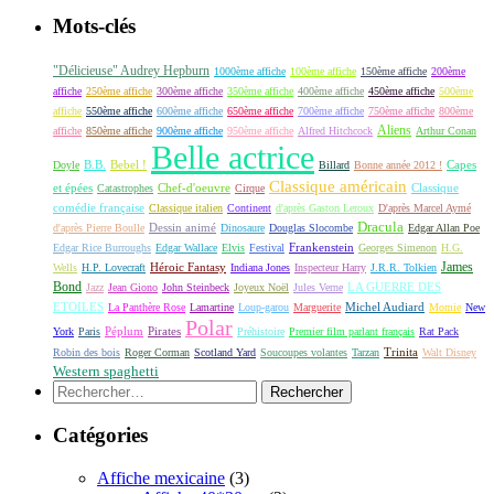
Mots-clés
"Délicieuse" Audrey Hepburn
1000ème affiche
100ème affiche
150ème affiche
200ème
affiche
250ème affiche
300ème affiche
350ème affiche
400ème affiche
450ème affiche
500ème
affiche
550ème affiche
600ème affiche
650ème affiche
700ème affiche
750ème affiche
800ème
Aliens
affiche
850ème affiche
900ème affiche
950ème affiche
Alfred Hitchcock
Arthur Conan
Belle actrice
B.B.
Bebel !
Capes
Doyle
Billard
Bonne année 2012 !
Classique américain
et épées
Classique
Catastrophes
Chef-d'oeuvre
Cirque
comédie française
Classique italien
Continent
d'après Gaston Leroux
D'après Marcel Aymé
Dracula
Dessin animé
d'après Pierre Boulle
Dinosaure
Douglas Slocombe
Edgar Allan Poe
Frankenstein
Edgar Rice Burroughs
Edgar Wallace
Elvis
Festival
Georges Simenon
H.G.
James
Héroic Fantasy
Wells
H.P. Lovecraft
Indiana Jones
Inspecteur Harry
J.R.R. Tolkien
Bond
LA GUERRE DES
Jazz
Jean Giono
John Steinbeck
Joyeux Noël
Jules Verne
ETOILES
Michel Audiard
La Panthère Rose
Lamartine
Loup-garou
Marguerite
Momie
New
Polar
Péplum
Pirates
York
Paris
Préhistoire
Premier film parlant français
Rat Pack
Robin des bois
Roger Corman
Scotland Yard
Soucoupes volantes
Tarzan
Trinita
Walt Disney
Western spaghetti
Rechercher :
Catégories
Affiche mexicaine
(3)