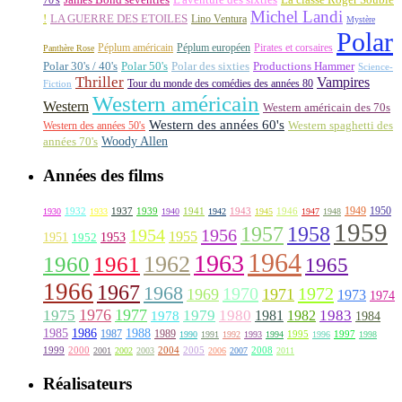
Michel Landi
!
LA GUERRE DES ETOILES
Lino Ventura
Mystère
Polar
Péplum américain
Péplum européen
Pirates et corsaires
Panthère Rose
Polar 30's / 40's
Polar 50's
Polar des sixties
Productions Hammer
Science-
Thriller
Vampires
Tour du monde des comédies des années 80
Fiction
Western américain
Western
Western américain des 70s
Western des années 60's
Western des années 50's
Western spaghetti des
Woody Allen
années 70's
Années des films
1949
1950
1932
1937
1939
1941
1943
1946
1930
1933
1940
1942
1945
1947
1948
1959
1957
1958
1956
1954
1955
1951
1952
1953
1964
1963
1962
1960
1961
1965
1966
1967
1968
1970
1972
1969
1971
1973
1974
1976
1977
1975
1979
1980
1981
1983
1978
1982
1984
1985
1986
1988
1987
1989
1995
1997
1990
1991
1992
1993
1994
1996
1998
1999
2000
2004
2005
2008
2001
2002
2003
2006
2007
2011
Réalisateurs