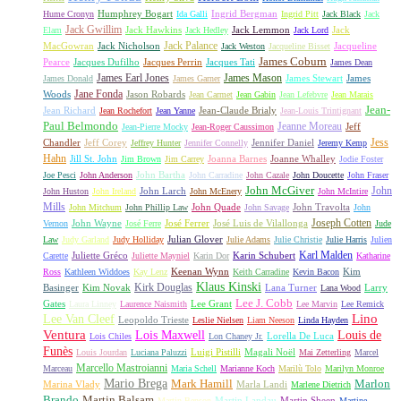
Humphrey Bogart
Ingrid Bergman
Hume Cronyn
Ida Galli
Ingrid Pitt
Jack Black
Jack
Jack Gwillim
Jack Hawkins
Jack Lemmon
Jack
Elam
Jack Hedley
Jack Lord
Jack Palance
MacGowran
Jack Nicholson
Jacqueline
Jack Weston
Jacqueline Bisset
James Coburn
Pearce
Jacques Dufilho
Jacques Perrin
Jacques Tati
James Dean
James Earl Jones
James Mason
James Stewart
James
James Donald
James Garner
Jane Fonda
Woods
Jason Robards
Jean Carmet
Jean Gabin
Jean Lefebvre
Jean Marais
Jean-
Jean Richard
Jean-Claude Brialy
Jean Rochefort
Jean Yanne
Jean-Louis Trintignant
Paul Belmondo
Jeanne Moreau
Jeff
Jean-Pierre Mocky
Jean-Roger Caussimon
Jess
Chandler
Jeff Corey
Jennifer Daniel
Jeffrey Hunter
Jennifer Connelly
Jeremy Kemp
Hahn
Jill St. John
Joanna Barnes
Joanne Whalley
Jim Brown
Jim Carrey
Jodie Foster
John Bartha
Joe Pesci
John Anderson
John Carradine
John Cazale
John Doucette
John Fraser
John McGiver
John
John Larch
John Huston
John Ireland
John McEnery
John McIntire
Mills
John Quade
John Travolta
John Mitchum
John Phillip Law
John Savage
John
Joseph Cotten
John Wayne
José Ferrer
José Luis de Vilallonga
Vernon
José Ferre
Jude
Julian Glover
Law
Judy Garland
Judy Holliday
Julie Adams
Julie Christie
Julie Harris
Julien
Karl Malden
Juliette Gréco
Karin Schubert
Carette
Juliette Mayniel
Karin Dor
Katharine
Keenan Wynn
Kim
Ross
Kathleen Widdoes
Kay Lenz
Keith Carradine
Kevin Bacon
Klaus Kinski
Kirk Douglas
Basinger
Kim Novak
Lana Turner
Larry
Lana Wood
Lee J. Cobb
Gates
Lee Grant
Laura Linney
Laurence Naismith
Lee Marvin
Lee Remick
Lino
Lee Van Cleef
Leopoldo Trieste
Leslie Nielsen
Liam Neeson
Linda Hayden
Ventura
Lois Maxwell
Louis de
Lorella De Luca
Lois Chiles
Lon Chaney Jr.
Funès
Luigi Pistilli
Magali Noël
Louis Jourdan
Luciana Paluzzi
Mai Zetterling
Marcel
Marcello Mastroianni
Marceau
Maria Schell
Marianne Koch
Marilù Tolo
Marilyn Monroe
Mario Brega
Mark Hamill
Marlon
Marina Vlady
Marla Landi
Marlene Dietrich
Martin Balsam
Brando
Martin Landau
Martin Sheen
Martin Benson
Martine