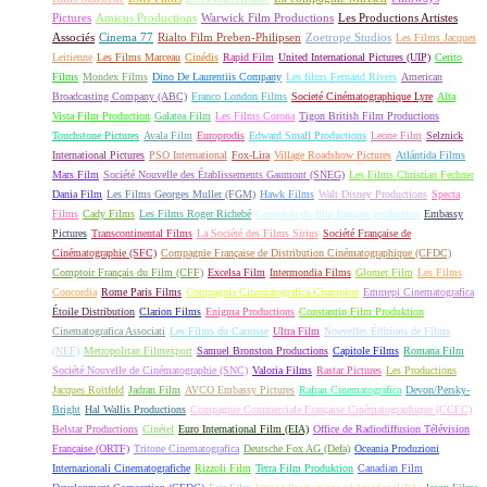
Pictures
Amicus Productions
Warwick Film Productions
Les Productions Artistes
Associés
Cinema 77
Rialto Film Preben-Philipsen
Zoetrope Studios
Les Films Jacques
Leitienne
Les Films Marceau
Cinédis
Rapid Film
United International Pictures (UIP)
Cerito
Films
Mondex Films
Dino De Laurentiis Company
Les films Fernand Rivers
American
Broadcasting Company (ABC)
Franco London Films
Societé Cinématographique Lyre
Alta
Vista Film Production
Galatea Film
Les Films Corona
Tigon British Film Productions
Touchstone Pictures
Avala Film
Europrodis
Edward Small Productions
Leone Film
Selznick
International Pictures
PSO International
Fox-Lira
Village Roadshow Pictures
Atlántida Films
Mars Film
Société Nouvelle des Établissements Gaumont (SNEG)
Les Films Christian Fechner
Dania Film
Les Films Georges Muller (FGM)
Hawk Films
Walt Disney Productions
Specta
Films
Cady Films
Les Films Roger Richebé
Comptoir du film français production
Embassy
Pictures
Transcontinental Films
La Société des Films Sirius
Société Française de
Cinématographie (SFC)
Compagnie Française de Distribution Cinématographique (CFDC)
Comptoir Français du Film (CFF)
Excelsa Film
Intermondia Films
Glomer Film
Les Films
Concordia
Rome Paris Films
Compagnia Cinematografica Champion
Emmepi Cinematografica
Étoile Distribution
Clarion Films
Enigma Productions
Constantin Film Produktion
Cinematografica Associati
Les Films du Carrosse
Ultra Film
Nouvelles Éditions de Films
(NEF)
Metropolitan Filmexport
Samuel Bronston Productions
Capitole Films
Romana Film
Société Nouvelle de Cinématographie (SNC)
Valoria Films
Rastar Pictures
Les Productions
Jacques Roitfeld
Jadran Film
AVCO Embassy Pictures
Rafran Cinematografica
Devon/Persky-
Bright
Hal Wallis Productions
Compagnie Commerciale Française Cinématographique (CCFC)
Belstar Productions
Cinétel
Euro International Film (EIA)
Office de Radiodiffusion Télévision
Française (ORTF)
Tritone Cinematografica
Deutsche Fox AG (Defa)
Oceania Produzioni
Internazionali Cinematografiche
Rizzoli Film
Terra Film Produktion
Canadian Film