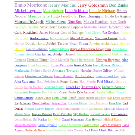
Ennio Morricone
Henry Mancini
Jerry Goldsmith
Don Banks
Michel Legrand
Max Steiner
Lalo Schifrin
Lennie Niehaus
Bruno
Nicolai
Maurice Jarre
Hugo Friedhofer
Pino Donaggio
Guido De Angelis
Maurizio De Angelis
Michel Magne
Nino Rota
Marvin Hamlisch
Alex North
Georges Delerue
Steve Dorff
Carmine Coppola
Malcolm Arnold
Howard Shore
Carlo Rustichelli
James Horner
Conrad Salinger
Van Cleave
Riz Ortolani
Bernard
Herrmann
André Previn
Jerry Fielding
Michel Polnareff
Vladimir Cosma
Snuff
Garrett
Donald Harris
Adolph Tandler
Victor Young
Antoine Archimbaud
George
Duning
Laurie Johnson
Stanley Myers
Angelo Francesco Lavagnino
Artie Kane
Johnny Green
Charles Fox
Adolph Deutsch
Georges Van Parys
René Cloërec
Alain
Romans
Maurice Thiriet
Carlo Martelli
Franz Reizenstein
Marilyn Bergman
Alan
Bergman
Clint Eastwood
Elmer Bernstein
Ronald Stein
Fred Myrow
Richard
Markowitz
Philippe Sarde
Armando Trovajoli
Herschel Burke Gilbert
William
Alwyn
Christopher Whelen
David Amram
Ron Goodwin
Francis Ford Coppola
John Carpenter
Basil Poledouris
Roger Edens
Skip Martin
Paul Misraki
George
Bruns
Leigh Harline
Vincent Scotto
Lester Lee
Tristram Cary
Leonard Salzedo
Krzysztof Komeda
David Arnold
Gianni Ferrio
Kyle Eastwood
Stanley Wilson
Vangelis
Charles Strouse
Quincy Jones
Henri Crolla
André Hodeir
Hubert Rostaing
Jean-Louis Ducarme
Ralph Ferraro
Piero Umiliani
Jacques Brel
François Rauber
Henri Bourtayre
Hans May
Paul
Dunlap
Richard Rodney Bennett
Daniele Amfitheatrof
Billy Goldenberg
Christian Chevallier
Martial Solal
Jacques Métehen
David Buttolph
'By' Dunham
Richard LaSalle
Fritz Wenneis
Lothar Brühne
Sol Kaplan
Roy Webb
Gerard Schurmann
Alan Howarth
Michael Kamen
f
Massimo Morante
Fabio Pignatelli
Claudio Simonetti
David Gibson
Harry Manfredini
Dario
Argento
Robert de Nesle
Steve Boeddeker
John Cacavas
Paul Ferris
Martin Böttcher
Keith