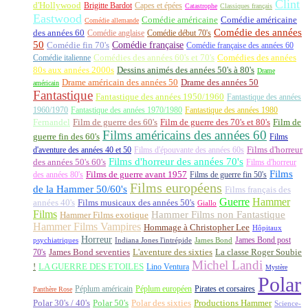
Clint
d'Hollywood
Brigitte Bardot
Capes et épées
Catastrophe
Classiques français
Eastwood
Comédie américaine
Comédie américaine
Comédie allemande
Comédie des années
des années 60
Comédie anglaise
Comédie début 70's
50
Comédie française
Comédie fin 70's
Comédie française des années 60
Comédie italienne
Comédies des années 60's et 70's
Comédies des années
80s aux années 2000s
Dessins animés des années 50's à 80's
Drame
Drame américain des années 50
Drame des années 50
américain
Fantastique
Fantastique des années 1950/1960
Fantastique des années
1960/1970
Fantastique des années 1970/1980
Fantastique des années 1980
Fernandel
Film de guerre des 60's
Film de guerre des 70's et 80's
Film de
Films américains des années 60
guerre fin des 60's
Films
d'aventure des années 40 et 50
Films d'épouvante des années 60s
Films d'horreur
Films d'horreur des années 70's
des années 50's 60's
Films d'horreur
Films
des années 80's
Films de guerre avant 1957
Films de guerre fin 50's
Films européens
de la Hammer 50/60's
Films français des
Guerre
Hammer
années 40's
Films musicaux des années 50's
Giallo
Films
Hammer Films non Fantastique
Hammer Films exotique
Hammer Films Vampires
Hommage à Christopher Lee
Hôpitaux
Horreur
James Bond post
Indiana Jones l'intrépide
psychiatriques
James Bond
La classe Roger Soubie
70's
James Bond seventies
L'aventure des sixties
Michel Landi
!
LA GUERRE DES ETOILES
Lino Ventura
Mystère
Polar
Péplum américain
Péplum européen
Pirates et corsaires
Panthère Rose
Polar 30's / 40's
Polar 50's
Polar des sixties
Productions Hammer
Science-