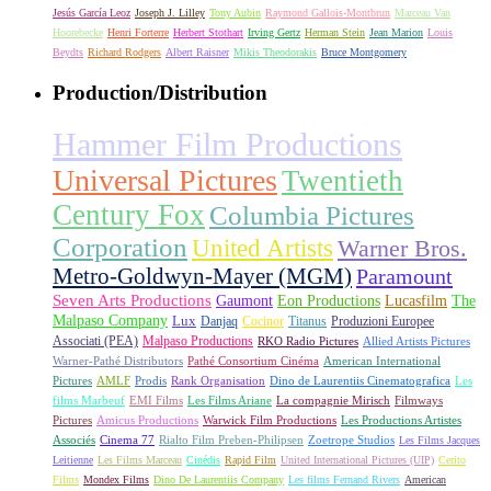
Jesús García Leoz
Joseph J. Lilley
Tony Aubin
Raymond Gallois-Montbrun
Marceau Van
Hoorebecke
Henri Forterre
Herbert Stothart
Irving Gertz
Herman Stein
Jean Marion
Louis
Beydts
Richard Rodgers
Albert Raisner
Mikis Theodorakis
Bruce Montgomery
Production/Distribution
Hammer Film Productions
Universal Pictures
Twentieth
Century Fox
Columbia Pictures
Corporation
United Artists
Warner Bros.
Metro-Goldwyn-Mayer (MGM)
Paramount
Seven Arts Productions
Gaumont
Eon Productions
Lucasfilm
The
Malpaso Company
Lux
Danjaq
Cocinor
Titanus
Produzioni Europee
Associati (PEA)
Malpaso Productions
RKO Radio Pictures
Allied Artists Pictures
Warner-Pathé Distributors
Pathé Consortium Cinéma
American International
Pictures
AMLF
Prodis
Rank Organisation
Dino de Laurentiis Cinematografica
Les
films Marbeuf
EMI Films
Les Films Ariane
La compagnie Mirisch
Filmways
Pictures
Amicus Productions
Warwick Film Productions
Les Productions Artistes
Associés
Cinema 77
Rialto Film Preben-Philipsen
Zoetrope Studios
Les Films Jacques
Leitienne
Les Films Marceau
Cinédis
Rapid Film
United International Pictures (UIP)
Cerito
Films
Mondex Films
Dino De Laurentiis Company
Les films Fernand Rivers
American