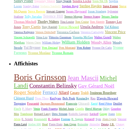
Sidney Poitier
Sondra Locke
Sophia
Sigourney Weaver
Sissy Spacek
Soon-Tek Oh
Sterling Hayden
Loren
Steve
Stanley Baker
Stefania Sandrelli
Stephen Boyd
Steve Forrest
McQueen
Steve Reeves
Susan Hayward
Stewart Granger
Susan Strasberg
Sylvester
Terence Hill
Telly Savalas
Stallone
Terence Morgan
Terence Stamp
Tetsuro Tamba
Thorley Walters
Thomas Mitchell
Tommy Lee
Tina Louise
Tom Cruise
Tom Skerritt
Tony Curtis
Ursula Andress
Jones
Trevor Howard
Val Kilmer
Tony Randall
Vincent Price
Veronica Carlson
Vanessa Redgrave
Vernon Dobtcheff
Veronica Cartwright
Vittorio Gassman
Vonetta McGee
Walter Gotell
Walter
Vincent Schiavelli
Virna Lisi
William Holden
Woody Allen
Matthau
Woody
Warren Oates
William Hickey
Yul Brynner
Yvonne
Strode
Yves Deniaud
Yves Montand
Yves Robert
Yvonne De Carlo
Furneaux
Yvonne Monlaur
Yvonne Romain
Affichistes
Boris Grinsson
Jean Mascii
Michel
Landi
Constantin Belinsky
Guy Gérard Noël
Roger Soubie
Ferracci
Allard
Casaro
Tealdi
Jouineau Bourduge
Clément Hurel
Yves Thos
Kerfyser
Bob Peak
Koutachy
Rau
D'après Howard
Terpning
Fourastié
Jacques Bonneaud
François
Ghirardi
Xarrié
René Péron
Druillet
Floc'h
P. Marty
Venin
Frank Frazetta
Michel Jouin
Ciriello
Hervé Morvan
Okley
Gourdon
Mos
Trambouze
Bernard Lancy
Drew Struzan
Rodolfo Gasparri
Savkoff
Googe
Joann
John
Alvin
E. Sciotti
Boumendil
R. Geleng
Fouteau
R. Seguin
Kislaroff
Sym
Alain Lynch
Vaissier
Pierre Levé
Atelier 606
Head
Pierre Etaix
Jean Gigax
Boissière
Akinstler
Deseta
J.B.
Chanay