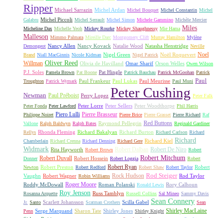
Ripper
Michael Sarrazin
Michel Ardan
Michel Bouquet
Michel Constantin
Michel
Michel Piccoli
Galabru
Michel Serrault
Michel Simon
Michele Gammino
Michèle Mercier
Miles
Micheline Dax
Michelle Yeoh
Mickey Rourke
Mickey Shaughnessy
Mie Hama
Malleson
Mimmo Palmara
Mireille Darc
Montgomery Clift
Murray Hamilton
Mylène
Nancy Allen
Nancy Kovack
Natalie Wood
Natasha Henstridge
Demongeot
Neville
Noel
Nigel Green
Noël Roquevert
Brand
Niall MacGinnis
Nicole Kidman
Nigel Patrick
Oliver Reed
Willman
Olivia de Havilland
Omar Sharif
Orson Welles
Owen Wilson
P.J. Soles
Pat Hingle
Pamela Brown
Pat Boone
Patrick Bauchau
Patrick McGoohan
Patrick
Paul
Paul Frankeur
Paul Lukas
Paul Meurisse
Troughton
Patrick Wymark
Paul Muni
Peter Cushing
Newman
Paul Préboist
Perry Lopez
Peter Falk
Peter Lorre
Peter Sellers
Peter Woodthorpe
Peter Fonda
Peter Lawford
Phil Harris
Piero Lulli
Pierre Brasseur
Philippe Noiret
Pierre Brice
Pierre Grasset
Pierre Richard
Raf
Red Buttons
Raymond Pellegrin
Vallone
Ralph Baldwyn
Ralph Bates
Reginald Gardiner
Rhonda Fleming
Richard Bakalyan
Richard Burton
Rellys
Richard Carlson
Richard
Richard
Richard Kiel
Chamberlain
Richard Crenna
Richard Denning
Richard Gere
Widmark
Robert Dalban
Robert De Niro
Rita Hayworth
Robert Brown
Robert
Robert Mitchum
Robert Duvall
Robert Hossein
Donner
Robert Loggia
Robert
Robert Ryan
Robert Preston
Robert
Newton
Robert Redford
Robert Shaw
Robert Taylor
Rock Hudson
Rod Steiger
Vaughn
Robert Wagner
Rod Taylor
Robin Williams
Roger Moore
Roddy McDowall
Roman Polanski
Rory Calhoun
Ronald Lewis
Roy Jenson
Russ Tamblyn
Rosanna Arquette
Russell Collins
Sal Mineo
Sammy Davis
Sean Connery
Scarlett Johansson
Scilla Gabel
Jr.
Santo
Scatman Crothers
Sean
Shirley MacLaine
Serge Marquand
Sharon Tate
Shirley Jones
Penn
Shirley Knight