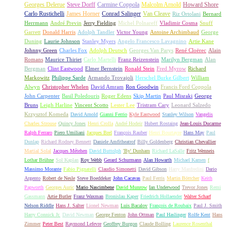
Georges Delerue
Steve Dorff
Carmine Coppola
Malcolm Arnold
Howard Shore
Carlo Rustichelli
James Horner
Conrad Salinger
Van Cleave
Riz Ortolani
Bernard
Herrmann
André Previn
Jerry Fielding
Michel Polnareff
Vladimir Cosma
Snuff
Garrett
Donald Harris
Adolph Tandler
Victor Young
Antoine Archimbaud
George
Duning
Laurie Johnson
Stanley Myers
Angelo Francesco Lavagnino
Artie Kane
Johnny Green
Charles Fox
Adolph Deutsch
Georges Van Parys
René Cloërec
Alain
Romans
Maurice Thiriet
Carlo Martelli
Franz Reizenstein
Marilyn Bergman
Alan
Bergman
Clint Eastwood
Elmer Bernstein
Ronald Stein
Fred Myrow
Richard
Markowitz
Philippe Sarde
Armando Trovajoli
Herschel Burke Gilbert
William
Alwyn
Christopher Whelen
David Amram
Ron Goodwin
Francis Ford Coppola
John Carpenter
Basil Poledouris
Roger Edens
Skip Martin
Paul Misraki
George
Bruns
Leigh Harline
Vincent Scotto
Lester Lee
Tristram Cary
Leonard Salzedo
Krzysztof Komeda
David Arnold
Gianni Ferrio
Kyle Eastwood
Stanley Wilson
Vangelis
Charles Strouse
Quincy Jones
Henri Crolla
André Hodeir
Hubert Rostaing
Jean-Louis Ducarme
Ralph Ferraro
Piero Umiliani
Jacques Brel
François Rauber
Henri Bourtayre
Hans May
Paul
Dunlap
Richard Rodney Bennett
Daniele Amfitheatrof
Billy Goldenberg
Christian Chevallier
Martial Solal
Jacques Métehen
David Buttolph
'By' Dunham
Richard LaSalle
Fritz Wenneis
Lothar Brühne
Sol Kaplan
Roy Webb
Gerard Schurmann
Alan Howarth
Michael Kamen
f
Massimo Morante
Fabio Pignatelli
Claudio Simonetti
David Gibson
Harry Manfredini
Dario
Argento
Robert de Nesle
Steve Boeddeker
John Cacavas
Paul Ferris
Martin Böttcher
Keith
Papworth
Georges Auric
Mario Nascimbene
David Munrow
Ian Underwood
Trevor Jones
Remi
Gassmann
Artie Butler
Franz Waxman
Bronislau Kaper
Friedrich Hollaender
Walter Scharf
Nelson Riddle
Hans J. Salter
Lionel Newman
Luis Bacalov
François de Roubaix
Paul J. Smith
Harry Connick Jr.
David Newman
George Fenton
John Ottman
Paul Haslinger
Rolfe Kent
Hans
Zimmer
Peter Best
Raymond Lefevre
Geoffrey Burgon
Claude Bolling
Laurence Rosenthal