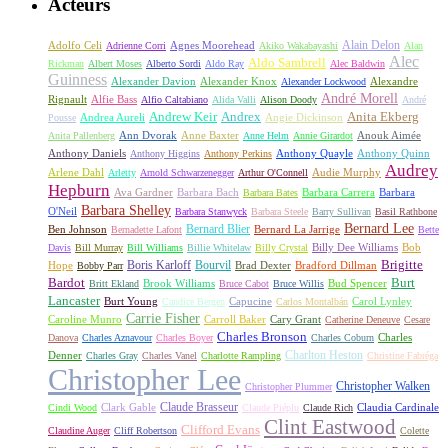
Acteurs
Alain Delon
Adolfo Celi
Agnes Moorehead
Adrienne Corri
Akiko Wakabayashi
Alan
Alec
Aldo Sambrell
Rickman
Albert Moses
Alberto Sordi
Aldo Ray
Alec Baldwin
Guinness
Alexander Davion
Alexander Knox
Alexandre
Alexander Lockwood
André Morell
Rignault
Alfie Bass
Alfio Caltabiano
Alida Valli
Alison Doody
André
Andrew Keir
Andrex
Anita Ekberg
Andrea Aureli
Angie Dickinson
Pousse
Ann Dvorak
Anne Baxter
Anouk Aimée
Anita Pallenberg
Anne Helm
Annie Girardot
Anthony Daniels
Anthony Quayle
Anthony Quinn
Anthony Higgins
Anthony Perkins
Audrey
Arlene Dahl
Audie Murphy
Arletty
Arnold Schwarzenegger
Arthur O'Connell
Hepburn
Ava Gardner
Barbara Bach
Barbara Carrera
Barbara
Barbara Bates
Barbara Shelley
O'Neil
Barbara Stanwyck
Barbara Steele
Barry Sullivan
Basil Rathbone
Bernard Lee
Bernard Blier
Ben Johnson
Bernard La Jarrige
Bernadette Lafont
Bette
Billy Dee Williams
Bob
Davis
Bill Murray
Bill Williams
Billie Whitelaw
Billy Crystal
Boris Karloff
Bourvil
Brigitte
Hope
Brad Dexter
Bradford Dillman
Bobby Parr
Bardot
Burt
Brook Williams
Bud Spencer
Britt Ekland
Bruce Cabot
Bruce Willis
Lancaster
Burt Young
Capucine
Carol Lynley
Candice Bergen
Carlos Montalbán
Carrie Fisher
Caroline Munro
Carroll Baker
Cary Grant
Catherine Deneuve
Cesare
Charles Bronson
Charles
Danova
Charles Aznavour
Charles Boyer
Charles Coburn
Charlton Heston
Denner
Charles Gray
Charles Vanel
Charlotte Rampling
Christine Fabréga
Christopher Lee
Christopher Walken
Christopher Plummer
Claude Brasseur
Clark Gable
Claudia Cardinale
Cindi Wood
Claude Piéplu
Claude Rich
Clint Eastwood
Clifford Evans
Claudine Auger
Cliff Robertson
Colette