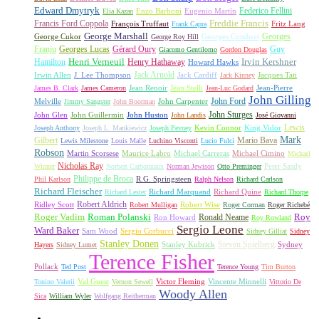
Edward Dmytryk
Federico Fellini
Elia Kazan
Enzo Barboni
Eugenio Martín
Freddie Francis
Francis Ford Coppola
François Truffaut
Fritz Lang
Frank Capra
George Marshall
George Cukor
Georges
George Roy Hill
Georges Combret
Franju
Georges Lucas
Gérard Oury
Guy
Giacomo Gentilomo
Gordon Douglas
Irvin Kershner
Henri Verneuil
Henry Hathaway
Hamilton
Howard Hawks
Jack Arnold
Jacques Tati
Irwin Allen
J. Lee Thompson
Jack Cardiff
Jack Kinney
James B. Clark
James Cameron
Jean Renoir
Jean Stelli
Jean-Luc Godard
Jean-Pierre
John Gilling
John Carpenter
John Ford
Melville
Jimmy Sangster
John Boorman
John Sturges
John Huston
John Glen
John Guillermin
John Landis
José Giovanni
Lewis
King Vidor
Joseph Anthony
Joseph L. Mankiewicz
Joseph Pevney
Kevin Connor
Mark
Gilbert
Mario Bava
Lewis Milestone
Louis Malle
Luchino Visconti
Lucio Fulci
Robson
Michael Carreras
Michael Cimino
Martin Scorsese
Maurice Labro
Michael
Nicholas Ray
Winner
Norbert Carbonnaux
Norman Jewison
Otto Preminger
Peter Sasdy
Philippe de Broca
Phil Karlson
R.G. Springsteen
Ralph Nelson
Richard Carlson
Richard Fleischer
Richard Quine
Richard Lester
Richard Marquand
Richard Thorpe
Ridley Scott
Robert Aldrich
Robert Mulligan
Robert Wise
Roger Corman
Roger Richebé
Roger Vadim
Roman Polanski
Roy
Ron Howard
Ronald Neame
Roy Rowland
Sergio Leone
Ward Baker
Sam Wood
Sergio Corbucci
Sidney Gilliat
Sidney
Stanley Donen
Steven Spielberg
Stanley Kubrick
Sydney
Hayers
Sidney Lumet
Terence Fisher
Pollack
Ted Post
Terence Young
Tim Burton
Val Guest
Vincente Minnelli
Tonino Valerii
Vernon Sewell
Victor Fleming
Vittorio De
Woody Allen
Sica
William Wyler
Wolfgang Reitherman