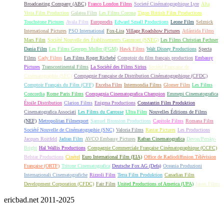
Broadcasting Company (ABC)
Franco London Films
Societé Cinématographique Lyre
Alta
Vista Film Production
Galatea Film
Les Films Corona
Tigon British Film Productions
Touchstone Pictures
Avala Film
Europrodis
Edward Small Productions
Leone Film
Selznick
International Pictures
PSO International
Fox-Lira
Village Roadshow Pictures
Atlántida Films
Mars Film
Société Nouvelle des Établissements Gaumont (SNEG)
Les Films Christian Fechner
Dania Film
Les Films Georges Muller (FGM)
Hawk Films
Walt Disney Productions
Specta
Films
Cady Films
Les Films Roger Richebé
Comptoir du film français production
Embassy
Pictures
Transcontinental Films
La Société des Films Sirius
Société Française de
Cinématographie (SFC)
Compagnie Française de Distribution Cinématographique (CFDC)
Comptoir Français du Film (CFF)
Excelsa Film
Intermondia Films
Glomer Film
Les Films
Concordia
Rome Paris Films
Compagnia Cinematografica Champion
Emmepi Cinematografica
Étoile Distribution
Clarion Films
Enigma Productions
Constantin Film Produktion
Cinematografica Associati
Les Films du Carrosse
Ultra Film
Nouvelles Éditions de Films
(NEF)
Metropolitan Filmexport
Samuel Bronston Productions
Capitole Films
Romana Film
Société Nouvelle de Cinématographie (SNC)
Valoria Films
Rastar Pictures
Les Productions
Jacques Roitfeld
Jadran Film
AVCO Embassy Pictures
Rafran Cinematografica
Devon/Persky-
Bright
Hal Wallis Productions
Compagnie Commerciale Française Cinématographique (CCFC)
Belstar Productions
Cinétel
Euro International Film (EIA)
Office de Radiodiffusion Télévision
Française (ORTF)
Tritone Cinematografica
Deutsche Fox AG (Defa)
Oceania Produzioni
Internazionali Cinematografiche
Rizzoli Film
Terra Film Produktion
Canadian Film
Development Corporation (CFDC)
Fair Film
United Productions of America (UPA)
Jason Films
ericbad.net 2011-2025