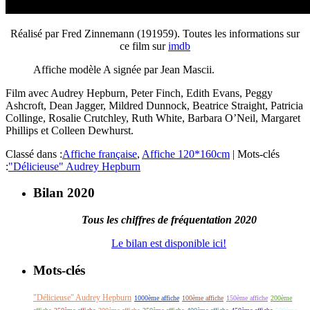
Réalisé par Fred Zinnemann (191959). Toutes les informations sur
ce film sur
imdb
Affiche modèle A signée par Jean Mascii.
Film avec Audrey Hepburn, Peter Finch, Edith Evans, Peggy
Ashcroft, Dean Jagger, Mildred Dunnock, Beatrice Straight, Patricia
Collinge, Rosalie Crutchley, Ruth White, Barbara O’Neil, Margaret
Phillips et Colleen Dewhurst.
Classé dans :
Affiche française
,
Affiche 120*160cm
|
Mots-clés
:
"Délicieuse" Audrey Hepburn
Bilan 2020
Tous les chiffres de fréquentation 2020
Le bilan est disponible ici!
Mots-clés
"Délicieuse" Audrey Hepburn
1000ème affiche
100ème affiche
150ème affiche
200ème