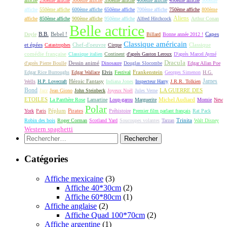
affiche
250ème affiche
300ème affiche
350ème affiche
400ème affiche
450ème affiche
500ème
affiche
550ème affiche
600ème affiche
650ème affiche
700ème affiche
750ème affiche
800ème
Aliens
affiche
850ème affiche
900ème affiche
950ème affiche
Alfred Hitchcock
Arthur Conan
Belle actrice
B.B.
Bebel !
Capes
Doyle
Billard
Bonne année 2012 !
Classique américain
et épées
Classique
Catastrophes
Chef-d'oeuvre
Cirque
comédie française
Classique italien
Continent
d'après Gaston Leroux
D'après Marcel Aymé
Dracula
Dessin animé
d'après Pierre Boulle
Dinosaure
Douglas Slocombe
Edgar Allan Poe
Frankenstein
Edgar Rice Burroughs
Edgar Wallace
Elvis
Festival
Georges Simenon
H.G.
James
Héroic Fantasy
Wells
H.P. Lovecraft
Indiana Jones
Inspecteur Harry
J.R.R. Tolkien
Bond
LA GUERRE DES
Jazz
Jean Giono
John Steinbeck
Joyeux Noël
Jules Verne
ETOILES
Michel Audiard
La Panthère Rose
Lamartine
Loup-garou
Marguerite
Momie
New
Polar
Péplum
Pirates
York
Paris
Préhistoire
Premier film parlant français
Rat Pack
Robin des bois
Roger Corman
Scotland Yard
Soucoupes volantes
Tarzan
Trinita
Walt Disney
Western spaghetti
Rechercher :
Catégories
Affiche mexicaine
(3)
Affiche 40*30cm
(2)
Affiche 60*80cm
(1)
Affiche anglaise
(2)
Affiche Quad 100*70cm
(2)
Affiche argentine
(1)