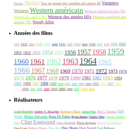
Thriller
Vampires
Tour du monde des comédies des années 80
Fiction
Western américain
Western
Western américain des 70s
Western des années 60's
Western des années 50's
Western spaghetti des
Woody Allen
années 70's
Années des films
1949
1950
1932
1937
1939
1941
1943
1946
1930
1933
1940
1942
1945
1947
1948
1959
1957
1958
1956
1954
1955
1951
1952
1953
1964
1963
1962
1960
1961
1965
1966
1967
1968
1970
1972
1969
1971
1973
1974
1976
1977
1975
1979
1980
1981
1983
1978
1982
1984
1985
1986
1988
1987
1989
1995
1997
1990
1991
1992
1993
1994
1996
1998
1999
2000
2004
2005
2008
2001
2002
2003
2006
2007
2011
Réalisateurs
Billy
Anthony Mann
André Hunebelle
Andrew V. McLaglen
Arthur Penn
Bert I. Gordon
Wilder
Blake Edwards
Brian De Palma
Claude Autant-
Byron Haskin
Charles Vidor
Clint Eastwood
Lara
David Cronenberg
Curtis Bernhardt
Dario Argento
Don Sharp
Don Siegel
David Lean
Delmer Daves
Dino Risi
Earl Bellamy