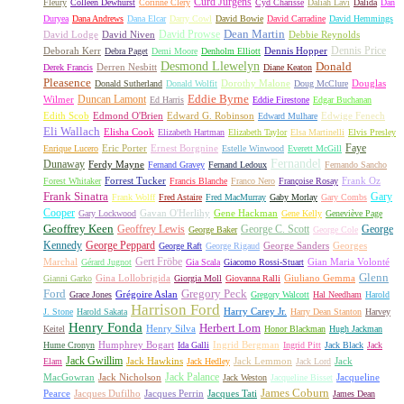
Curd Jürgens
Fleury
Colleen Dewhurst
Corinne Cléry
Cyd Charisse
Daliah Lavi
Dalida
Dan
Duryea
Dana Andrews
Dana Elcar
Darry Cowl
David Bowie
David Carradine
David Hemmings
David Prowse
Dean Martin
David Lodge
David Niven
Debbie Reynolds
Dennis Price
Deborah Kerr
Dennis Hopper
Debra Paget
Demi Moore
Denholm Elliott
Desmond Llewelyn
Donald
Derren Nesbitt
Derek Francis
Diane Keaton
Pleasence
Dorothy Malone
Douglas
Donald Sutherland
Donald Wolfit
Doug McClure
Duncan Lamont
Eddie Byrne
Wilmer
Ed Harris
Eddie Firestone
Edgar Buchanan
Edith Scob
Edmond O'Brien
Edward G. Robinson
Edwige Fenech
Edward Mulhare
Eli Wallach
Elisha Cook
Elizabeth Hartman
Elizabeth Taylor
Elsa Martinelli
Elvis Presley
Faye
Eric Porter
Ernest Borgnine
Enrique Lucero
Estelle Winwood
Everett McGill
Fernandel
Dunaway
Ferdy Mayne
Fernand Gravey
Fernand Ledoux
Fernando Sancho
Forrest Tucker
Frank Oz
Forest Whitaker
Francis Blanche
Franco Nero
Françoise Rosay
Frank Sinatra
Gary
Frank Wolff
Fred Astaire
Fred MacMurray
Gaby Morlay
Gary Combs
Cooper
Gavan O'Herlihy
Gene Hackman
Gary Lockwood
Gene Kelly
Geneviève Page
Geoffrey Keen
Geoffrey Lewis
George C. Scott
George
George Baker
George Cole
Kennedy
George Peppard
George Sanders
Georges
George Raft
George Rigaud
Gert Fröbe
Marchal
Gian Maria Volonté
Gérard Jugnot
Gia Scala
Giacomo Rossi-Stuart
Glenn
Gina Lollobrigida
Giuliano Gemma
Gianni Garko
Giorgia Moll
Giovanna Ralli
Gregory Peck
Ford
Grégoire Aslan
Grace Jones
Gregory Walcott
Hal Needham
Harold
Harrison Ford
Harry Carey Jr.
J. Stone
Harold Sakata
Harry Dean Stanton
Harvey
Henry Fonda
Herbert Lom
Henry Silva
Keitel
Honor Blackman
Hugh Jackman
Humphrey Bogart
Ingrid Bergman
Hume Cronyn
Ida Galli
Ingrid Pitt
Jack Black
Jack
Jack Gwillim
Jack Hawkins
Jack Lemmon
Jack
Elam
Jack Hedley
Jack Lord
Jack Palance
MacGowran
Jack Nicholson
Jacqueline
Jack Weston
Jacqueline Bisset
James Coburn
Pearce
Jacques Dufilho
Jacques Perrin
Jacques Tati
James Dean