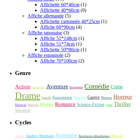
Affichette 60*40cm
(1)
Affichette 40*60cm
(9)
Affiche allemande
(5)
Affichette cartonnée 40*25cm
(1)
Affiche 60*90cm
(4)
Affiche japonaise
(3)
Affiche 51*148cm
(1)
Affiche 51*74cm
(1)
Affichette 50*80cm
(1)
Affiche espagnole
(2)
Affiche 70*100cm
(2)
Genre
Comédie
Aventure
Action
Crime
Animation
Biographie
Drame
Horreur
Fantastique
Guerre
Histoire
Famille
Film-Noir
Thriller
Romance
Science-Fiction
Mystère
Musical
Musique
Sport
Western
Cycles
Aventure
Audrey Hepburn
Beauté
Aventures désertiques
Action