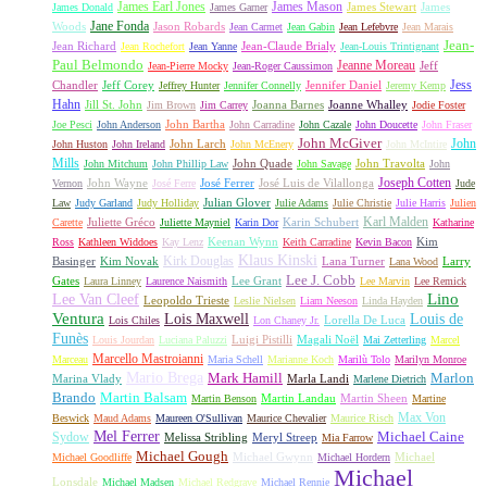
James Earl Jones
James Mason
James Stewart
James
James Donald
James Garner
Jane Fonda
Woods
Jason Robards
Jean Carmet
Jean Gabin
Jean Lefebvre
Jean Marais
Jean-
Jean Richard
Jean-Claude Brialy
Jean Rochefort
Jean Yanne
Jean-Louis Trintignant
Paul Belmondo
Jeanne Moreau
Jeff
Jean-Pierre Mocky
Jean-Roger Caussimon
Jess
Chandler
Jeff Corey
Jennifer Daniel
Jeffrey Hunter
Jennifer Connelly
Jeremy Kemp
Hahn
Jill St. John
Joanna Barnes
Joanne Whalley
Jim Brown
Jim Carrey
Jodie Foster
John Bartha
Joe Pesci
John Anderson
John Carradine
John Cazale
John Doucette
John Fraser
John McGiver
John
John Larch
John Huston
John Ireland
John McEnery
John McIntire
Mills
John Quade
John Travolta
John Mitchum
John Phillip Law
John Savage
John
Joseph Cotten
John Wayne
José Ferrer
José Luis de Vilallonga
Vernon
José Ferre
Jude
Julian Glover
Law
Judy Garland
Judy Holliday
Julie Adams
Julie Christie
Julie Harris
Julien
Karl Malden
Juliette Gréco
Karin Schubert
Carette
Juliette Mayniel
Karin Dor
Katharine
Keenan Wynn
Kim
Ross
Kathleen Widdoes
Kay Lenz
Keith Carradine
Kevin Bacon
Klaus Kinski
Kirk Douglas
Basinger
Kim Novak
Lana Turner
Larry
Lana Wood
Lee J. Cobb
Gates
Lee Grant
Laura Linney
Laurence Naismith
Lee Marvin
Lee Remick
Lino
Lee Van Cleef
Leopoldo Trieste
Leslie Nielsen
Liam Neeson
Linda Hayden
Ventura
Lois Maxwell
Louis de
Lorella De Luca
Lois Chiles
Lon Chaney Jr.
Funès
Luigi Pistilli
Magali Noël
Louis Jourdan
Luciana Paluzzi
Mai Zetterling
Marcel
Marcello Mastroianni
Marceau
Maria Schell
Marianne Koch
Marilù Tolo
Marilyn Monroe
Mario Brega
Mark Hamill
Marlon
Marina Vlady
Marla Landi
Marlene Dietrich
Martin Balsam
Brando
Martin Landau
Martin Sheen
Martin Benson
Martine
Max Von
Beswick
Maud Adams
Maureen O'Sullivan
Maurice Chevalier
Maurice Risch
Mel Ferrer
Sydow
Michael Caine
Melissa Stribling
Meryl Streep
Mia Farrow
Michael Gough
Michael Gwynn
Michael
Michael Goodliffe
Michael Hordern
Michael
Lonsdale
Michael Madsen
Michael Redgrave
Michael Rennie