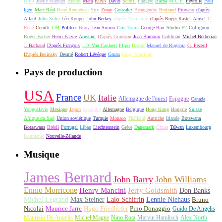
Brini
Joëlle Marquet
Brénot
Mara
RINN
David
Sciotti
Faugère
Bacha
M.C.P.
Peyrolle
Paul
Igert
Marc Réal
René Renneteau
Siry
Zoran
Gonzalez
Beaugendre
Bertrand
Piovano
d'après
Allard
John Solie
Léo Kouper
John Berkey
d'après Tom Jung
d'après Roger Kastel
Amsel
C.
René
Cerutti
J.M
Politeer
Bouy
Jean Simon
Cris
Tonin
George Barr
Studio E2
Collignon
Roger Vacher
Henri Faivre
Arnstam
D'après Grinsson
Jean Barnoux
Goldman
Michel Berberian
J. Barbaud
D'après François
J.D. Van Caulaert
Flipo
Dastor
Manuel de Rugama
G. Pezeril
D'après Belinsky
Desmé
Robert Lévèque
Gruau
Luigi Martinati
Pays de production
USA
France
UK
Italie
Allemagne de l'ouest
Espagne
Canada
Yougoslavie
Mexique
Japon
Australie
Allemagne
Belgique
Hong Kong
Hongrie
Suisse
Afrique du Sud
Union soviétique
Turquie
Monaco
Thaïland
Autriche
Irlande
Botswana
Botsawana
Brésil
Portugal
Liban
Liechtenstein
Grèce
Danemark
Chine
Taïwan
Luxembourg
Roumanie
Nouvelle-Zélande
Musique
James Bernard
John Barry
John Williams
Ennio Morricone
Henry Mancini
Jerry Goldsmith
Don Banks
Michel Legrand
Max Steiner
Lalo Schifrin
Lennie Niehaus
Bruno
Nicolai
Maurice Jarre
Hugo Friedhofer
Pino Donaggio
Guido De Angelis
Maurizio De Angelis
Michel Magne
Nino Rota
Marvin Hamlisch
Alex North