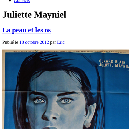
Contacts
Juliette Mayniel
La peau et les os
Publié le
18 octobre 2012
par
Eric