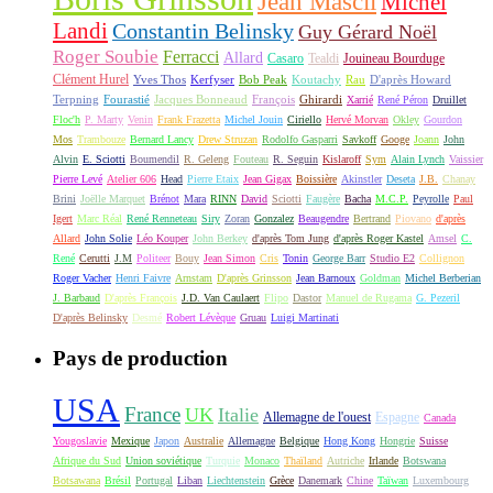
Jean Mascii
Michel
Landi
Constantin Belinsky
Guy Gérard Noël
Roger Soubie
Ferracci
Allard
Casaro
Tealdi
Jouineau Bourduge
Clément Hurel
Yves Thos
Kerfyser
Bob Peak
Koutachy
Rau
D'après Howard
Terpning
Fourastié
Jacques Bonneaud
François
Ghirardi
Xarrié
René Péron
Druillet
Floc'h
P. Marty
Venin
Frank Frazetta
Michel Jouin
Ciriello
Hervé Morvan
Okley
Gourdon
Mos
Trambouze
Bernard Lancy
Drew Struzan
Rodolfo Gasparri
Savkoff
Googe
Joann
John
Alvin
E. Sciotti
Boumendil
R. Geleng
Fouteau
R. Seguin
Kislaroff
Sym
Alain Lynch
Vaissier
Pierre Levé
Atelier 606
Head
Pierre Etaix
Jean Gigax
Boissière
Akinstler
Deseta
J.B.
Chanay
Brini
Joëlle Marquet
Brénot
Mara
RINN
David
Sciotti
Faugère
Bacha
M.C.P.
Peyrolle
Paul
Igert
Marc Réal
René Renneteau
Siry
Zoran
Gonzalez
Beaugendre
Bertrand
Piovano
d'après
Allard
John Solie
Léo Kouper
John Berkey
d'après Tom Jung
d'après Roger Kastel
Amsel
C.
René
Cerutti
J.M
Politeer
Bouy
Jean Simon
Cris
Tonin
George Barr
Studio E2
Collignon
Roger Vacher
Henri Faivre
Arnstam
D'après Grinsson
Jean Barnoux
Goldman
Michel Berberian
J. Barbaud
D'après François
J.D. Van Caulaert
Flipo
Dastor
Manuel de Rugama
G. Pezeril
D'après Belinsky
Desmé
Robert Lévèque
Gruau
Luigi Martinati
Pays de production
USA
France
UK
Italie
Allemagne de l'ouest
Espagne
Canada
Yougoslavie
Mexique
Japon
Australie
Allemagne
Belgique
Hong Kong
Hongrie
Suisse
Afrique du Sud
Union soviétique
Turquie
Monaco
Thaïland
Autriche
Irlande
Botswana
Botsawana
Brésil
Portugal
Liban
Liechtenstein
Grèce
Danemark
Chine
Taïwan
Luxembourg