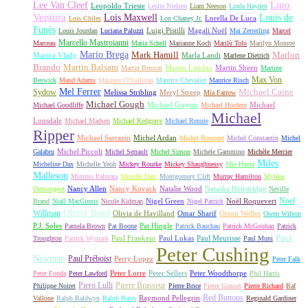
Lino
Lee Van Cleef
Leopoldo Trieste
Leslie Nielsen
Liam Neeson
Linda Hayden
Ventura
Lois Maxwell
Louis de
Lorella De Luca
Lois Chiles
Lon Chaney Jr.
Funès
Luigi Pistilli
Magali Noël
Louis Jourdan
Luciana Paluzzi
Mai Zetterling
Marcel
Marcello Mastroianni
Marceau
Maria Schell
Marianne Koch
Marilù Tolo
Marilyn Monroe
Mario Brega
Mark Hamill
Marlon
Marina Vlady
Marla Landi
Marlene Dietrich
Martin Balsam
Brando
Martin Landau
Martin Sheen
Martin Benson
Martine
Max Von
Beswick
Maud Adams
Maureen O'Sullivan
Maurice Chevalier
Maurice Risch
Mel Ferrer
Sydow
Michael Caine
Melissa Stribling
Meryl Streep
Mia Farrow
Michael Gough
Michael Gwynn
Michael
Michael Goodliffe
Michael Hordern
Michael
Lonsdale
Michael Madsen
Michael Redgrave
Michael Rennie
Ripper
Michael Sarrazin
Michel Ardan
Michel Bouquet
Michel Constantin
Michel
Michel Piccoli
Galabru
Michel Serrault
Michel Simon
Michele Gammino
Michèle Mercier
Miles
Micheline Dax
Michelle Yeoh
Mickey Rourke
Mickey Shaughnessy
Mie Hama
Malleson
Mimmo Palmara
Mireille Darc
Montgomery Clift
Murray Hamilton
Mylène
Nancy Allen
Nancy Kovack
Natalie Wood
Natasha Henstridge
Demongeot
Neville
Noel
Nigel Green
Noël Roquevert
Brand
Niall MacGinnis
Nicole Kidman
Nigel Patrick
Oliver Reed
Willman
Olivia de Havilland
Omar Sharif
Orson Welles
Owen Wilson
P.J. Soles
Pat Hingle
Pamela Brown
Pat Boone
Patrick Bauchau
Patrick McGoohan
Patrick
Paul
Paul Frankeur
Paul Lukas
Paul Meurisse
Troughton
Patrick Wymark
Paul Muni
Peter Cushing
Newman
Paul Préboist
Perry Lopez
Peter Falk
Peter Lorre
Peter Sellers
Peter Woodthorpe
Peter Fonda
Peter Lawford
Phil Harris
Piero Lulli
Pierre Brasseur
Philippe Noiret
Pierre Brice
Pierre Grasset
Pierre Richard
Raf
Red Buttons
Raymond Pellegrin
Vallone
Ralph Baldwyn
Ralph Bates
Reginald Gardiner