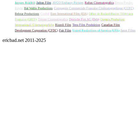
Jacques Roitfeld
Jadran Film
AVCO Embassy Pictures
Rafran Cinematografica
Devon/Persky-
Bright
Hal Wallis Productions
Compagnie Commerciale Française Cinématographique (CCFC)
Belstar Productions
Cinétel
Euro International Film (EIA)
Office de Radiodiffusion Télévision
Française (ORTF)
Tritone Cinematografica
Deutsche Fox AG (Defa)
Oceania Produzioni
Internazionali Cinematografiche
Rizzoli Film
Terra Film Produktion
Canadian Film
Development Corporation (CFDC)
Fair Film
United Productions of America (UPA)
Jason Films
ericbad.net 2011-2025