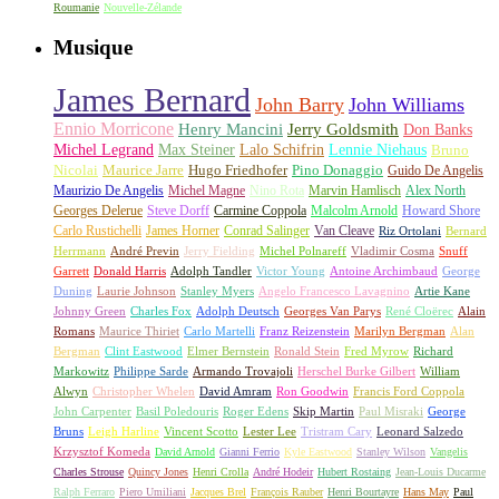
Roumanie
Nouvelle-Zélande
Musique
James Bernard
John Barry
John Williams
Ennio Morricone
Henry Mancini
Jerry Goldsmith
Don Banks
Michel Legrand
Max Steiner
Lalo Schifrin
Lennie Niehaus
Bruno
Nicolai
Maurice Jarre
Hugo Friedhofer
Pino Donaggio
Guido De Angelis
Maurizio De Angelis
Michel Magne
Nino Rota
Marvin Hamlisch
Alex North
Georges Delerue
Steve Dorff
Carmine Coppola
Malcolm Arnold
Howard Shore
Carlo Rustichelli
James Horner
Conrad Salinger
Van Cleave
Riz Ortolani
Bernard
Herrmann
André Previn
Jerry Fielding
Michel Polnareff
Vladimir Cosma
Snuff
Garrett
Donald Harris
Adolph Tandler
Victor Young
Antoine Archimbaud
George
Duning
Laurie Johnson
Stanley Myers
Angelo Francesco Lavagnino
Artie Kane
Johnny Green
Charles Fox
Adolph Deutsch
Georges Van Parys
René Cloërec
Alain
Romans
Maurice Thiriet
Carlo Martelli
Franz Reizenstein
Marilyn Bergman
Alan
Bergman
Clint Eastwood
Elmer Bernstein
Ronald Stein
Fred Myrow
Richard
Markowitz
Philippe Sarde
Armando Trovajoli
Herschel Burke Gilbert
William
Alwyn
Christopher Whelen
David Amram
Ron Goodwin
Francis Ford Coppola
John Carpenter
Basil Poledouris
Roger Edens
Skip Martin
Paul Misraki
George
Bruns
Leigh Harline
Vincent Scotto
Lester Lee
Tristram Cary
Leonard Salzedo
Krzysztof Komeda
David Arnold
Gianni Ferrio
Kyle Eastwood
Stanley Wilson
Vangelis
Charles Strouse
Quincy Jones
Henri Crolla
André Hodeir
Hubert Rostaing
Jean-Louis Ducarme
Ralph Ferraro
Piero Umiliani
Jacques Brel
François Rauber
Henri Bourtayre
Hans May
Paul