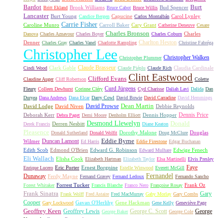
Bardot
Burt
Brook Williams
Bud Spencer
Britt Ekland
Bruce Cabot
Bruce Willis
Lancaster
Burt Young
Capucine
Carol Lynley
Candice Bergen
Carlos Montalbán
Carrie Fisher
Caroline Munro
Carroll Baker
Cary Grant
Catherine Deneuve
Cesare
Charles Bronson
Charles
Danova
Charles Aznavour
Charles Boyer
Charles Coburn
Charlton Heston
Denner
Charles Gray
Charles Vanel
Charlotte Rampling
Christine Fabréga
Christopher Lee
Christopher Walken
Christopher Plummer
Claude Brasseur
Clark Gable
Claudia Cardinale
Cindi Wood
Claude Piéplu
Claude Rich
Clint Eastwood
Clifford Evans
Claudine Auger
Cliff Robertson
Colette
Curd Jürgens
Fleury
Colleen Dewhurst
Corinne Cléry
Cyd Charisse
Daliah Lavi
Dalida
Dan
Duryea
Dana Andrews
Dana Elcar
Darry Cowl
David Bowie
David Carradine
David Hemmings
David Prowse
Dean Martin
David Lodge
David Niven
Debbie Reynolds
Dennis Price
Deborah Kerr
Dennis Hopper
Debra Paget
Demi Moore
Denholm Elliott
Desmond Llewelyn
Donald
Derren Nesbitt
Derek Francis
Diane Keaton
Pleasence
Dorothy Malone
Douglas
Donald Sutherland
Donald Wolfit
Doug McClure
Duncan Lamont
Eddie Byrne
Wilmer
Ed Harris
Eddie Firestone
Edgar Buchanan
Edith Scob
Edmond O'Brien
Edward G. Robinson
Edwige Fenech
Edward Mulhare
Eli Wallach
Elisha Cook
Elizabeth Hartman
Elizabeth Taylor
Elsa Martinelli
Elvis Presley
Faye
Eric Porter
Ernest Borgnine
Enrique Lucero
Estelle Winwood
Everett McGill
Fernandel
Dunaway
Ferdy Mayne
Fernand Gravey
Fernand Ledoux
Fernando Sancho
Forrest Tucker
Frank Oz
Forest Whitaker
Francis Blanche
Franco Nero
Françoise Rosay
Frank Sinatra
Gary
Frank Wolff
Fred Astaire
Fred MacMurray
Gaby Morlay
Gary Combs
Cooper
Gavan O'Herlihy
Gene Hackman
Gary Lockwood
Gene Kelly
Geneviève Page
Geoffrey Keen
Geoffrey Lewis
George C. Scott
George
George Baker
George Cole