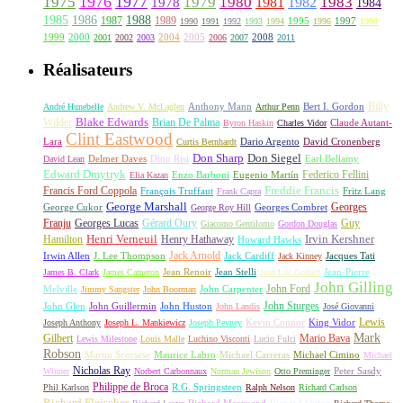
1976
1977
1975
1979
1980
1981
1983
1978
1982
1984
1985
1986
1988
1987
1989
1995
1997
1990
1991
1992
1993
1994
1996
1998
1999
2000
2004
2005
2008
2001
2002
2003
2006
2007
2011
Réalisateurs
Billy
Anthony Mann
André Hunebelle
Andrew V. McLaglen
Arthur Penn
Bert I. Gordon
Wilder
Blake Edwards
Brian De Palma
Claude Autant-
Byron Haskin
Charles Vidor
Clint Eastwood
Lara
David Cronenberg
Curtis Bernhardt
Dario Argento
Don Sharp
Don Siegel
David Lean
Delmer Daves
Dino Risi
Earl Bellamy
Edward Dmytryk
Federico Fellini
Elia Kazan
Enzo Barboni
Eugenio Martín
Freddie Francis
Francis Ford Coppola
François Truffaut
Fritz Lang
Frank Capra
George Marshall
George Cukor
Georges
George Roy Hill
Georges Combret
Franju
Georges Lucas
Gérard Oury
Guy
Giacomo Gentilomo
Gordon Douglas
Irvin Kershner
Henri Verneuil
Henry Hathaway
Hamilton
Howard Hawks
Jack Arnold
Jacques Tati
Irwin Allen
J. Lee Thompson
Jack Cardiff
Jack Kinney
James B. Clark
James Cameron
Jean Renoir
Jean Stelli
Jean-Luc Godard
Jean-Pierre
John Gilling
John Carpenter
John Ford
Melville
Jimmy Sangster
John Boorman
John Sturges
John Huston
John Glen
John Guillermin
John Landis
José Giovanni
Lewis
King Vidor
Joseph Anthony
Joseph L. Mankiewicz
Joseph Pevney
Kevin Connor
Mark
Gilbert
Mario Bava
Lewis Milestone
Louis Malle
Luchino Visconti
Lucio Fulci
Robson
Michael Carreras
Michael Cimino
Martin Scorsese
Maurice Labro
Michael
Nicholas Ray
Winner
Norbert Carbonnaux
Norman Jewison
Otto Preminger
Peter Sasdy
Philippe de Broca
Phil Karlson
R.G. Springsteen
Ralph Nelson
Richard Carlson