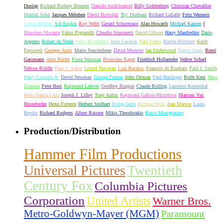
Dunlap
Richard Rodney Bennett
Daniele Amfitheatrof
Billy Goldenberg
Christian Chevallier
Martial Solal
Jacques Métehen
David Buttolph
'By' Dunham
Richard LaSalle
Fritz Wenneis
Lothar Brühne
Sol Kaplan
Roy Webb
Gerard Schurmann
Alan Howarth
Michael Kamen
f
Massimo Morante
Fabio Pignatelli
Claudio Simonetti
David Gibson
Harry Manfredini
Dario
Argento
Robert de Nesle
Steve Boeddeker
John Cacavas
Paul Ferris
Martin Böttcher
Keith
Papworth
Georges Auric
Mario Nascimbene
David Munrow
Ian Underwood
Trevor Jones
Remi
Gassmann
Artie Butler
Franz Waxman
Bronislau Kaper
Friedrich Hollaender
Walter Scharf
Nelson Riddle
Hans J. Salter
Lionel Newman
Luis Bacalov
François de Roubaix
Paul J. Smith
Harry Connick Jr.
David Newman
George Fenton
John Ottman
Paul Haslinger
Rolfe Kent
Hans
Zimmer
Peter Best
Raymond Lefevre
Geoffrey Burgon
Claude Bolling
Laurence Rosenthal
Jesús García Leoz
Joseph J. Lilley
Tony Aubin
Raymond Gallois-Montbrun
Marceau Van
Hoorebecke
Henri Forterre
Herbert Stothart
Irving Gertz
Herman Stein
Jean Marion
Louis
Beydts
Richard Rodgers
Albert Raisner
Mikis Theodorakis
Bruce Montgomery
Production/Distribution
Hammer Film Productions
Universal Pictures
Twentieth
Century Fox
Columbia Pictures
Corporation
United Artists
Warner Bros.
Metro-Goldwyn-Mayer (MGM)
Paramount