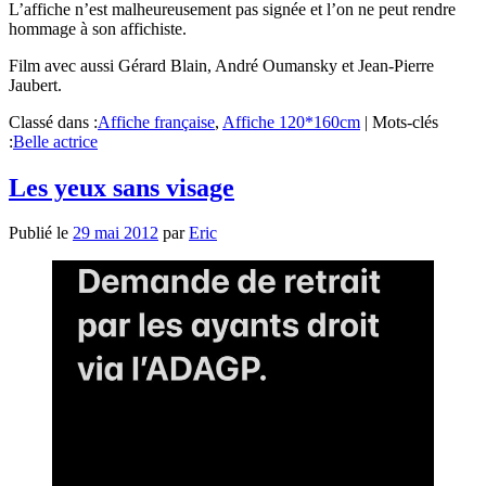
L’affiche n’est malheureusement pas signée et l’on ne peut rendre
hommage à son affichiste.
Film avec aussi Gérard Blain, André Oumansky et Jean-Pierre
Jaubert.
Classé dans :
Affiche française
,
Affiche 120*160cm
|
Mots-clés
:
Belle actrice
Les yeux sans visage
Publié le
29 mai 2012
par
Eric