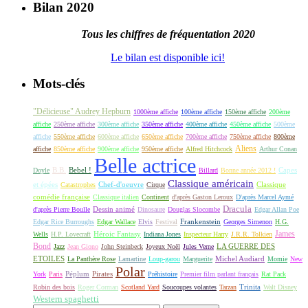
Bilan 2020
Tous les chiffres de fréquentation 2020
Le bilan est disponible ici!
Mots-clés
"Délicieuse" Audrey Hepburn
1000ème affiche
100ème affiche
150ème affiche
200ème
affiche
250ème affiche
300ème affiche
350ème affiche
400ème affiche
450ème affiche
500ème
affiche
550ème affiche
600ème affiche
650ème affiche
700ème affiche
750ème affiche
800ème
Aliens
affiche
850ème affiche
900ème affiche
950ème affiche
Alfred Hitchcock
Arthur Conan
Belle actrice
B.B.
Bebel !
Capes
Doyle
Billard
Bonne année 2012 !
Classique américain
et épées
Classique
Catastrophes
Chef-d'oeuvre
Cirque
comédie française
Classique italien
Continent
d'après Gaston Leroux
D'après Marcel Aymé
Dracula
Dessin animé
d'après Pierre Boulle
Dinosaure
Douglas Slocombe
Edgar Allan Poe
Frankenstein
Edgar Rice Burroughs
Edgar Wallace
Elvis
Festival
Georges Simenon
H.G.
James
Héroic Fantasy
Wells
H.P. Lovecraft
Indiana Jones
Inspecteur Harry
J.R.R. Tolkien
Bond
LA GUERRE DES
Jazz
Jean Giono
John Steinbeck
Joyeux Noël
Jules Verne
ETOILES
Michel Audiard
La Panthère Rose
Lamartine
Loup-garou
Marguerite
Momie
New
Polar
Péplum
Pirates
York
Paris
Préhistoire
Premier film parlant français
Rat Pack
Robin des bois
Roger Corman
Scotland Yard
Soucoupes volantes
Tarzan
Trinita
Walt Disney
Western spaghetti