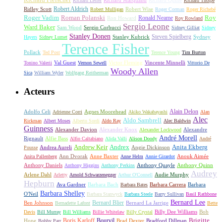
Richard Fleischer
Richard Quine
Richard Lester
Richard Marquand
Richard Thorpe
Ridley Scott
Robert Aldrich
Robert Mulligan
Robert Wise
Roger Corman
Roger Richebé
Roger Vadim
Roman Polanski
Roy
Ron Howard
Ronald Neame
Roy Rowland
Sergio Leone
Ward Baker
Sam Wood
Sergio Corbucci
Sidney Gilliat
Sidney
Stanley Donen
Steven Spielberg
Stanley Kubrick
Sydney
Hayers
Sidney Lumet
Terence Fisher
Pollack
Ted Post
Terence Young
Tim Burton
Val Guest
Vincente Minnelli
Tonino Valerii
Vernon Sewell
Victor Fleming
Vittorio De
Woody Allen
Sica
William Wyler
Wolfgang Reitherman
Acteurs
Alain Delon
Adolfo Celi
Agnes Moorehead
Adrienne Corri
Akiko Wakabayashi
Alan
Alec
Aldo Sambrell
Rickman
Albert Moses
Alberto Sordi
Aldo Ray
Alec Baldwin
Guinness
Alexander Davion
Alexander Knox
Alexandre
Alexander Lockwood
André Morell
Rignault
Alfie Bass
Alfio Caltabiano
Alida Valli
Alison Doody
André
Andrew Keir
Andrex
Anita Ekberg
Andrea Aureli
Angie Dickinson
Pousse
Ann Dvorak
Anne Baxter
Anouk Aimée
Anita Pallenberg
Anne Helm
Annie Girardot
Anthony Daniels
Anthony Quayle
Anthony Quinn
Anthony Higgins
Anthony Perkins
Audrey
Arlene Dahl
Audie Murphy
Arletty
Arnold Schwarzenegger
Arthur O'Connell
Hepburn
Ava Gardner
Barbara Bach
Barbara Carrera
Barbara
Barbara Bates
Barbara Shelley
O'Neil
Barbara Stanwyck
Barbara Steele
Barry Sullivan
Basil Rathbone
Bernard Lee
Bernard Blier
Ben Johnson
Bernard La Jarrige
Bernadette Lafont
Bette
Billy Dee Williams
Bob
Davis
Bill Murray
Bill Williams
Billie Whitelaw
Billy Crystal
Boris Karloff
Bourvil
Brigitte
Hope
Brad Dexter
Bradford Dillman
Bobby Parr