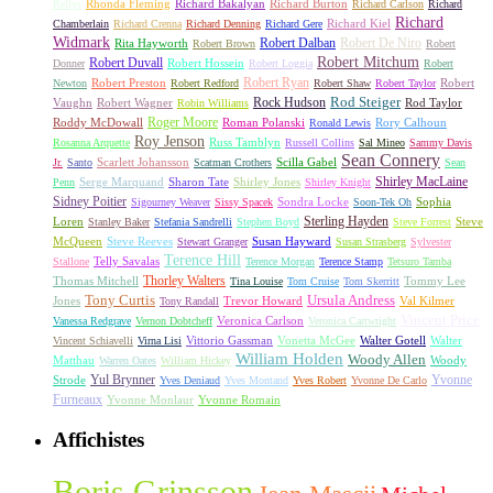
Rhonda Fleming
Richard Bakalyan
Richard Burton
Rellys
Richard Carlson
Richard
Richard
Richard Kiel
Chamberlain
Richard Crenna
Richard Denning
Richard Gere
Widmark
Robert Dalban
Robert De Niro
Rita Hayworth
Robert Brown
Robert
Robert Mitchum
Robert Duvall
Robert Hossein
Donner
Robert Loggia
Robert
Robert Ryan
Robert Preston
Robert
Newton
Robert Redford
Robert Shaw
Robert Taylor
Rock Hudson
Rod Steiger
Vaughn
Robert Wagner
Rod Taylor
Robin Williams
Roger Moore
Roddy McDowall
Roman Polanski
Rory Calhoun
Ronald Lewis
Roy Jenson
Russ Tamblyn
Rosanna Arquette
Russell Collins
Sal Mineo
Sammy Davis
Sean Connery
Scarlett Johansson
Scilla Gabel
Jr.
Santo
Scatman Crothers
Sean
Shirley MacLaine
Serge Marquand
Sharon Tate
Shirley Jones
Penn
Shirley Knight
Sidney Poitier
Sondra Locke
Sophia
Sigourney Weaver
Sissy Spacek
Soon-Tek Oh
Sterling Hayden
Loren
Steve
Stanley Baker
Stefania Sandrelli
Stephen Boyd
Steve Forrest
McQueen
Steve Reeves
Susan Hayward
Stewart Granger
Susan Strasberg
Sylvester
Terence Hill
Telly Savalas
Stallone
Terence Morgan
Terence Stamp
Tetsuro Tamba
Thorley Walters
Thomas Mitchell
Tommy Lee
Tina Louise
Tom Cruise
Tom Skerritt
Tony Curtis
Ursula Andress
Jones
Trevor Howard
Val Kilmer
Tony Randall
Vincent Price
Veronica Carlson
Vanessa Redgrave
Vernon Dobtcheff
Veronica Cartwright
Vittorio Gassman
Vonetta McGee
Walter Gotell
Walter
Vincent Schiavelli
Virna Lisi
William Holden
Woody Allen
Matthau
Woody
Warren Oates
William Hickey
Yul Brynner
Yvonne
Strode
Yves Deniaud
Yves Montand
Yves Robert
Yvonne De Carlo
Furneaux
Yvonne Monlaur
Yvonne Romain
Affichistes
Boris Grinsson