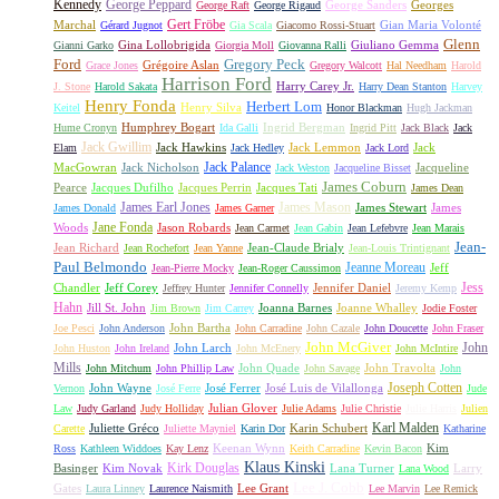
Kennedy
George Peppard
George Sanders
Georges
George Raft
George Rigaud
Gert Fröbe
Marchal
Gian Maria Volonté
Gérard Jugnot
Gia Scala
Giacomo Rossi-Stuart
Glenn
Gina Lollobrigida
Giuliano Gemma
Gianni Garko
Giorgia Moll
Giovanna Ralli
Gregory Peck
Ford
Grégoire Aslan
Grace Jones
Gregory Walcott
Hal Needham
Harold
Harrison Ford
Harry Carey Jr.
J. Stone
Harold Sakata
Harry Dean Stanton
Harvey
Henry Fonda
Herbert Lom
Henry Silva
Keitel
Honor Blackman
Hugh Jackman
Humphrey Bogart
Ingrid Bergman
Hume Cronyn
Ida Galli
Ingrid Pitt
Jack Black
Jack
Jack Gwillim
Jack Hawkins
Jack Lemmon
Jack
Elam
Jack Hedley
Jack Lord
Jack Palance
MacGowran
Jack Nicholson
Jacqueline
Jack Weston
Jacqueline Bisset
James Coburn
Pearce
Jacques Dufilho
Jacques Perrin
Jacques Tati
James Dean
James Earl Jones
James Mason
James Stewart
James
James Donald
James Garner
Jane Fonda
Woods
Jason Robards
Jean Carmet
Jean Gabin
Jean Lefebvre
Jean Marais
Jean-
Jean Richard
Jean-Claude Brialy
Jean Rochefort
Jean Yanne
Jean-Louis Trintignant
Paul Belmondo
Jeanne Moreau
Jeff
Jean-Pierre Mocky
Jean-Roger Caussimon
Jess
Chandler
Jeff Corey
Jennifer Daniel
Jeffrey Hunter
Jennifer Connelly
Jeremy Kemp
Hahn
Jill St. John
Joanna Barnes
Joanne Whalley
Jim Brown
Jim Carrey
Jodie Foster
John Bartha
Joe Pesci
John Anderson
John Carradine
John Cazale
John Doucette
John Fraser
John McGiver
John
John Larch
John Huston
John Ireland
John McEnery
John McIntire
Mills
John Quade
John Travolta
John Mitchum
John Phillip Law
John Savage
John
Joseph Cotten
John Wayne
José Ferrer
José Luis de Vilallonga
Vernon
José Ferre
Jude
Julian Glover
Law
Judy Garland
Judy Holliday
Julie Adams
Julie Christie
Julie Harris
Julien
Karl Malden
Juliette Gréco
Karin Schubert
Carette
Juliette Mayniel
Karin Dor
Katharine
Keenan Wynn
Kim
Ross
Kathleen Widdoes
Kay Lenz
Keith Carradine
Kevin Bacon
Klaus Kinski
Kirk Douglas
Basinger
Kim Novak
Lana Turner
Larry
Lana Wood
Lee J. Cobb
Gates
Lee Grant
Laura Linney
Laurence Naismith
Lee Marvin
Lee Remick