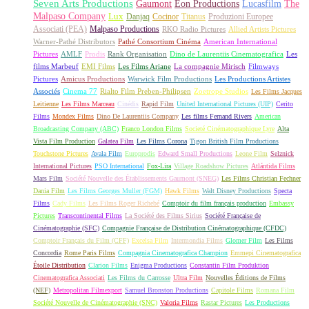
Seven Arts Productions
Gaumont
Eon Productions
Lucasfilm
The
Malpaso Company
Lux
Danjaq
Cocinor
Titanus
Produzioni Europee
Associati (PEA)
Malpaso Productions
RKO Radio Pictures
Allied Artists Pictures
Warner-Pathé Distributors
Pathé Consortium Cinéma
American International
Pictures
AMLF
Prodis
Rank Organisation
Dino de Laurentiis Cinematografica
Les
films Marbeuf
EMI Films
Les Films Ariane
La compagnie Mirisch
Filmways
Pictures
Amicus Productions
Warwick Film Productions
Les Productions Artistes
Associés
Cinema 77
Rialto Film Preben-Philipsen
Zoetrope Studios
Les Films Jacques
Leitienne
Les Films Marceau
Cinédis
Rapid Film
United International Pictures (UIP)
Cerito
Films
Mondex Films
Dino De Laurentiis Company
Les films Fernand Rivers
American
Broadcasting Company (ABC)
Franco London Films
Societé Cinématographique Lyre
Alta
Vista Film Production
Galatea Film
Les Films Corona
Tigon British Film Productions
Touchstone Pictures
Avala Film
Europrodis
Edward Small Productions
Leone Film
Selznick
International Pictures
PSO International
Fox-Lira
Village Roadshow Pictures
Atlántida Films
Mars Film
Société Nouvelle des Établissements Gaumont (SNEG)
Les Films Christian Fechner
Dania Film
Les Films Georges Muller (FGM)
Hawk Films
Walt Disney Productions
Specta
Films
Cady Films
Les Films Roger Richebé
Comptoir du film français production
Embassy
Pictures
Transcontinental Films
La Société des Films Sirius
Société Française de
Cinématographie (SFC)
Compagnie Française de Distribution Cinématographique (CFDC)
Comptoir Français du Film (CFF)
Excelsa Film
Intermondia Films
Glomer Film
Les Films
Concordia
Rome Paris Films
Compagnia Cinematografica Champion
Emmepi Cinematografica
Étoile Distribution
Clarion Films
Enigma Productions
Constantin Film Produktion
Cinematografica Associati
Les Films du Carrosse
Ultra Film
Nouvelles Éditions de Films
(NEF)
Metropolitan Filmexport
Samuel Bronston Productions
Capitole Films
Romana Film
Société Nouvelle de Cinématographie (SNC)
Valoria Films
Rastar Pictures
Les Productions