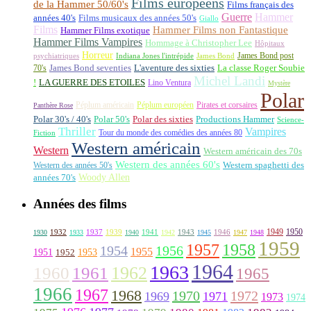
Films européens
de la Hammer 50/60's
Films français des
Guerre
Hammer
années 40's
Films musicaux des années 50's
Giallo
Films
Hammer Films non Fantastique
Hammer Films exotique
Hammer Films Vampires
Hommage à Christopher Lee
Hôpitaux
Horreur
James Bond post
Indiana Jones l'intrépide
psychiatriques
James Bond
La classe Roger Soubie
70's
James Bond seventies
L'aventure des sixties
Michel Landi
!
LA GUERRE DES ETOILES
Lino Ventura
Mystère
Polar
Péplum américain
Péplum européen
Pirates et corsaires
Panthère Rose
Polar 30's / 40's
Polar 50's
Polar des sixties
Productions Hammer
Science-
Thriller
Vampires
Tour du monde des comédies des années 80
Fiction
Western américain
Western
Western américain des 70s
Western des années 60's
Western des années 50's
Western spaghetti des
Woody Allen
années 70's
Années des films
1949
1950
1932
1937
1939
1941
1943
1946
1930
1933
1940
1942
1945
1947
1948
1959
1957
1958
1956
1954
1955
1951
1952
1953
1964
1963
1962
1960
1961
1965
1966
1967
1968
1970
1972
1969
1971
1973
1974