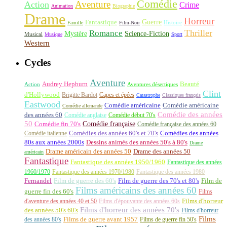
Comédie
Aventure
Action
Crime
Animation
Biographie
Drame
Horreur
Fantastique
Guerre
Histoire
Famille
Film-Noir
Thriller
Romance
Science-Fiction
Mystère
Musical
Musique
Sport
Western
Cycles
Aventure
Audrey Hepburn
Beauté
Aventures désertiques
Action
Clint
d'Hollywood
Brigitte Bardot
Capes et épées
Catastrophe
Classiques français
Eastwood
Comédie américaine
Comédie américaine
Comédie allemande
Comédie des années
des années 60
Comédie anglaise
Comédie début 70's
50
Comédie française
Comédie fin 70's
Comédie française des années 60
Comédie italienne
Comédies des années 60's et 70's
Comédies des années
80s aux années 2000s
Dessins animés des années 50's à 80's
Drame
Drame américain des années 50
Drame des années 50
américain
Fantastique
Fantastique des années 1950/1960
Fantastique des années
1960/1970
Fantastique des années 1970/1980
Fantastique des années 1980
Fernandel
Film de guerre des 60's
Film de guerre des 70's et 80's
Film de
Films américains des années 60
guerre fin des 60's
Films
d'aventure des années 40 et 50
Films d'épouvante des années 60s
Films d'horreur
Films d'horreur des années 70's
des années 50's 60's
Films d'horreur
Films
des années 80's
Films de guerre avant 1957
Films de guerre fin 50's