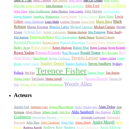
James B. Clark
James Cameron
Jean Renoir
Jean Stelli
Jean-Luc Godard
Jean-Pierre
John Gilling
John Carpenter
John Ford
Melville
Jimmy Sangster
John Boorman
John Sturges
John Huston
John Glen
John Guillermin
John Landis
José Giovanni
Lewis
King Vidor
Joseph Anthony
Joseph L. Mankiewicz
Joseph Pevney
Kevin Connor
Mark
Gilbert
Mario Bava
Lewis Milestone
Louis Malle
Luchino Visconti
Lucio Fulci
Robson
Michael Carreras
Michael Cimino
Martin Scorsese
Maurice Labro
Michael
Nicholas Ray
Winner
Norbert Carbonnaux
Norman Jewison
Otto Preminger
Peter Sasdy
Philippe de Broca
Phil Karlson
R.G. Springsteen
Ralph Nelson
Richard Carlson
Richard Fleischer
Richard Quine
Richard Lester
Richard Marquand
Richard Thorpe
Ridley Scott
Robert Aldrich
Robert Mulligan
Robert Wise
Roger Corman
Roger Richebé
Roger Vadim
Roman Polanski
Roy
Ron Howard
Ronald Neame
Roy Rowland
Sergio Leone
Ward Baker
Sam Wood
Sergio Corbucci
Sidney Gilliat
Sidney
Stanley Donen
Steven Spielberg
Stanley Kubrick
Sydney
Hayers
Sidney Lumet
Terence Fisher
Pollack
Ted Post
Terence Young
Tim Burton
Val Guest
Vincente Minnelli
Tonino Valerii
Vernon Sewell
Victor Fleming
Vittorio De
Woody Allen
Sica
William Wyler
Wolfgang Reitherman
Acteurs
Alain Delon
Adolfo Celi
Agnes Moorehead
Adrienne Corri
Akiko Wakabayashi
Alan
Alec
Aldo Sambrell
Rickman
Albert Moses
Alberto Sordi
Aldo Ray
Alec Baldwin
Guinness
Alexander Davion
Alexander Knox
Alexandre
Alexander Lockwood
André Morell
Rignault
Alfie Bass
Alfio Caltabiano
Alida Valli
Alison Doody
André
Andrew Keir
Andrex
Anita Ekberg
Andrea Aureli
Angie Dickinson
Pousse