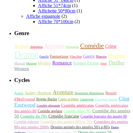
Affiche 51*148cm
(1)
Affiche 51*74cm
(1)
Affichette 50*80cm
(1)
Affiche espagnole
(2)
Affiche 70*100cm
(2)
Genre
Comédie
Aventure
Action
Crime
Animation
Biographie
Drame
Horreur
Fantastique
Guerre
Histoire
Famille
Film-Noir
Thriller
Romance
Science-Fiction
Mystère
Musical
Musique
Sport
Western
Cycles
Aventure
Audrey Hepburn
Beauté
Aventures désertiques
Action
Clint
d'Hollywood
Brigitte Bardot
Capes et épées
Catastrophe
Classiques français
Eastwood
Comédie américaine
Comédie américaine
Comédie allemande
Comédie des années
des années 60
Comédie anglaise
Comédie début 70's
50
Comédie française
Comédie fin 70's
Comédie française des années 60
Comédie italienne
Comédies des années 60's et 70's
Comédies des années
80s aux années 2000s
Dessins animés des années 50's à 80's
Drame
Drame américain des années 50
Drame des années 50
américain