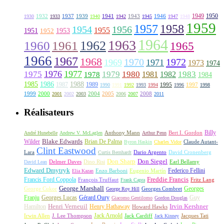
1949
1950
1932
1937
1939
1941
1943
1946
1930
1933
1940
1942
1945
1947
1948
1959
1957
1958
1956
1954
1955
1951
1952
1953
1964
1963
1962
1960
1961
1965
1966
1967
1968
1970
1972
1969
1971
1973
1974
1976
1977
1975
1979
1980
1981
1983
1978
1982
1984
1985
1986
1988
1987
1989
1995
1997
1990
1991
1992
1993
1994
1996
1998
1999
2000
2004
2005
2008
2001
2002
2003
2006
2007
2011
Réalisateurs
Billy
Anthony Mann
André Hunebelle
Andrew V. McLaglen
Arthur Penn
Bert I. Gordon
Wilder
Blake Edwards
Brian De Palma
Claude Autant-
Byron Haskin
Charles Vidor
Clint Eastwood
Lara
David Cronenberg
Curtis Bernhardt
Dario Argento
Don Sharp
Don Siegel
David Lean
Delmer Daves
Dino Risi
Earl Bellamy
Edward Dmytryk
Federico Fellini
Elia Kazan
Enzo Barboni
Eugenio Martín
Freddie Francis
Francis Ford Coppola
François Truffaut
Fritz Lang
Frank Capra
George Marshall
George Cukor
Georges
George Roy Hill
Georges Combret
Franju
Georges Lucas
Gérard Oury
Guy
Giacomo Gentilomo
Gordon Douglas
Irvin Kershner
Henri Verneuil
Henry Hathaway
Hamilton
Howard Hawks
Jack Arnold
Jacques Tati
Irwin Allen
J. Lee Thompson
Jack Cardiff
Jack Kinney