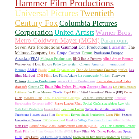
Hammer Film Productions
Universal Pictures
Twentieth
Century Fox
Columbia Pictures
Corporation
United Artists
Warner Bros.
Metro-Goldwyn-Mayer (MGM)
Paramount
Seven Arts Productions
Gaumont
Eon Productions
Lucasfilm
The
Malpaso Company
Lux
Danjaq
Cocinor
Titanus
Produzioni Europee
Associati (PEA)
Malpaso Productions
RKO Radio Pictures
Allied Artists Pictures
Warner-Pathé Distributors
Pathé Consortium Cinéma
American International
Pictures
AMLF
Prodis
Rank Organisation
Dino de Laurentiis Cinematografica
Les
films Marbeuf
EMI Films
Les Films Ariane
La compagnie Mirisch
Filmways
Pictures
Amicus Productions
Warwick Film Productions
Les Productions Artistes
Associés
Cinema 77
Rialto Film Preben-Philipsen
Zoetrope Studios
Les Films Jacques
Leitienne
Les Films Marceau
Cinédis
Rapid Film
United International Pictures (UIP)
Cerito
Films
Mondex Films
Dino De Laurentiis Company
Les films Fernand Rivers
American
Broadcasting Company (ABC)
Franco London Films
Societé Cinématographique Lyre
Alta
Vista Film Production
Galatea Film
Les Films Corona
Tigon British Film Productions
Touchstone Pictures
Avala Film
Europrodis
Edward Small Productions
Leone Film
Selznick
International Pictures
PSO International
Fox-Lira
Village Roadshow Pictures
Atlántida Films
Mars Film
Société Nouvelle des Établissements Gaumont (SNEG)
Les Films Christian Fechner
Dania Film
Les Films Georges Muller (FGM)
Hawk Films
Walt Disney Productions
Specta
Films
Cady Films
Les Films Roger Richebé
Comptoir du film français production
Embassy