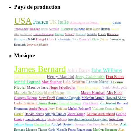
Pays de production
USA
France
UK
Italie
Allemagne de l'ouest
Espagne
Canada
Yougoslavie
Mexique
Japon
Australie
Allemagne
Belgique
Hong Kong
Hongrie
Suisse
Afrique du Sud
Union soviétique
Turquie
Monaco
Thaïland
Autriche
Irlande
Botswana
Botsawana
Brésil
Portugal
Liban
Liechtenstein
Grèce
Danemark
Chine
Taïwan
Luxembourg
Roumanie
Nouvelle-Zélande
Musique
James Bernard
John Barry
John Williams
Ennio Morricone
Henry Mancini
Jerry Goldsmith
Don Banks
Michel Legrand
Max Steiner
Lalo Schifrin
Lennie Niehaus
Bruno
Nicolai
Maurice Jarre
Hugo Friedhofer
Pino Donaggio
Guido De Angelis
Maurizio De Angelis
Michel Magne
Nino Rota
Marvin Hamlisch
Alex North
Georges Delerue
Steve Dorff
Carmine Coppola
Malcolm Arnold
Howard Shore
Carlo Rustichelli
James Horner
Conrad Salinger
Van Cleave
Riz Ortolani
Bernard
Herrmann
André Previn
Jerry Fielding
Michel Polnareff
Vladimir Cosma
Snuff
Garrett
Donald Harris
Adolph Tandler
Victor Young
Antoine Archimbaud
George
Duning
Laurie Johnson
Stanley Myers
Angelo Francesco Lavagnino
Artie Kane
Johnny Green
Charles Fox
Adolph Deutsch
Georges Van Parys
René Cloërec
Alain
Romans
Maurice Thiriet
Carlo Martelli
Franz Reizenstein
Marilyn Bergman
Alan