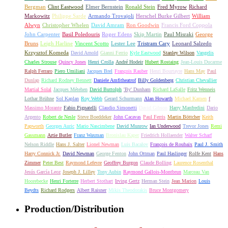
Bergman
Clint Eastwood
Elmer Bernstein
Ronald Stein
Fred Myrow
Richard
Markowitz
Philippe Sarde
Armando Trovajoli
Herschel Burke Gilbert
William
Alwyn
Christopher Whelen
David Amram
Ron Goodwin
Francis Ford Coppola
John Carpenter
Basil Poledouris
Roger Edens
Skip Martin
Paul Misraki
George
Bruns
Leigh Harline
Vincent Scotto
Lester Lee
Tristram Cary
Leonard Salzedo
Krzysztof Komeda
David Arnold
Gianni Ferrio
Kyle Eastwood
Stanley Wilson
Vangelis
Charles Strouse
Quincy Jones
Henri Crolla
André Hodeir
Hubert Rostaing
Jean-Louis Ducarme
Ralph Ferraro
Piero Umiliani
Jacques Brel
François Rauber
Henri Bourtayre
Hans May
Paul
Dunlap
Richard Rodney Bennett
Daniele Amfitheatrof
Billy Goldenberg
Christian Chevallier
Martial Solal
Jacques Métehen
David Buttolph
'By' Dunham
Richard LaSalle
Fritz Wenneis
Lothar Brühne
Sol Kaplan
Roy Webb
Gerard Schurmann
Alan Howarth
Michael Kamen
f
Massimo Morante
Fabio Pignatelli
Claudio Simonetti
David Gibson
Harry Manfredini
Dario
Argento
Robert de Nesle
Steve Boeddeker
John Cacavas
Paul Ferris
Martin Böttcher
Keith
Papworth
Georges Auric
Mario Nascimbene
David Munrow
Ian Underwood
Trevor Jones
Remi
Gassmann
Artie Butler
Franz Waxman
Bronislau Kaper
Friedrich Hollaender
Walter Scharf
Nelson Riddle
Hans J. Salter
Lionel Newman
Luis Bacalov
François de Roubaix
Paul J. Smith
Harry Connick Jr.
David Newman
George Fenton
John Ottman
Paul Haslinger
Rolfe Kent
Hans
Zimmer
Peter Best
Raymond Lefevre
Geoffrey Burgon
Claude Bolling
Laurence Rosenthal
Jesús García Leoz
Joseph J. Lilley
Tony Aubin
Raymond Gallois-Montbrun
Marceau Van
Hoorebecke
Henri Forterre
Herbert Stothart
Irving Gertz
Herman Stein
Jean Marion
Louis
Beydts
Richard Rodgers
Albert Raisner
Mikis Theodorakis
Bruce Montgomery
Production/Distribution