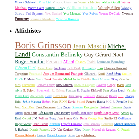
Vittorio Gassman
Vonetta McGee
Walter Gotell
Walter
Vincent Schiavelli
Virna Lisi
William Holden
Woody Allen
Matthau
Woody
Warren Oates
William Hickey
Yul Brynner
Yvonne
Strode
Yves Deniaud
Yves Montand
Yves Robert
Yvonne De Carlo
Furneaux
Yvonne Monlaur
Yvonne Romain
Affichistes
Boris Grinsson
Jean Mascii
Michel
Landi
Constantin Belinsky
Guy Gérard Noël
Roger Soubie
Ferracci
Allard
Casaro
Tealdi
Jouineau Bourduge
Clément Hurel
Yves Thos
Kerfyser
Bob Peak
Koutachy
Rau
D'après Howard
Terpning
Fourastié
Jacques Bonneaud
François
Ghirardi
Xarrié
René Péron
Druillet
Floc'h
P. Marty
Venin
Frank Frazetta
Michel Jouin
Ciriello
Hervé Morvan
Okley
Gourdon
Mos
Trambouze
Bernard Lancy
Drew Struzan
Rodolfo Gasparri
Savkoff
Googe
Joann
John
Alvin
E. Sciotti
Boumendil
R. Geleng
Fouteau
R. Seguin
Kislaroff
Sym
Alain Lynch
Vaissier
Pierre Levé
Atelier 606
Head
Pierre Etaix
Jean Gigax
Boissière
Akinstler
Deseta
J.B.
Chanay
Brini
Joëlle Marquet
Brénot
Mara
RINN
David
Sciotti
Faugère
Bacha
M.C.P.
Peyrolle
Paul
Igert
Marc Réal
René Renneteau
Siry
Zoran
Gonzalez
Beaugendre
Bertrand
Piovano
d'après
Allard
John Solie
Léo Kouper
John Berkey
d'après Tom Jung
d'après Roger Kastel
Amsel
C.
René
Cerutti
J.M
Politeer
Bouy
Jean Simon
Cris
Tonin
George Barr
Studio E2
Collignon
Roger Vacher
Henri Faivre
Arnstam
D'après Grinsson
Jean Barnoux
Goldman
Michel Berberian
J. Barbaud
D'après François
J.D. Van Caulaert
Flipo
Dastor
Manuel de Rugama
G. Pezeril
D'après Belinsky
Desmé
Robert Lévèque
Gruau
Luigi Martinati