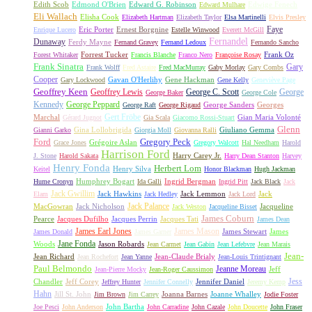
Edith Scob
Edmond O'Brien
Edward G. Robinson
Edwige Fenech
Edward Mulhare
Eli Wallach
Elisha Cook
Elizabeth Hartman
Elizabeth Taylor
Elsa Martinelli
Elvis Presley
Faye
Eric Porter
Ernest Borgnine
Enrique Lucero
Estelle Winwood
Everett McGill
Fernandel
Dunaway
Ferdy Mayne
Fernand Gravey
Fernand Ledoux
Fernando Sancho
Forrest Tucker
Frank Oz
Forest Whitaker
Francis Blanche
Franco Nero
Françoise Rosay
Frank Sinatra
Gary
Frank Wolff
Fred Astaire
Fred MacMurray
Gaby Morlay
Gary Combs
Cooper
Gavan O'Herlihy
Gene Hackman
Gary Lockwood
Gene Kelly
Geneviève Page
Geoffrey Keen
Geoffrey Lewis
George C. Scott
George
George Baker
George Cole
Kennedy
George Peppard
George Sanders
Georges
George Raft
George Rigaud
Gert Fröbe
Marchal
Gian Maria Volonté
Gérard Jugnot
Gia Scala
Giacomo Rossi-Stuart
Glenn
Gina Lollobrigida
Giuliano Gemma
Gianni Garko
Giorgia Moll
Giovanna Ralli
Gregory Peck
Ford
Grégoire Aslan
Grace Jones
Gregory Walcott
Hal Needham
Harold
Harrison Ford
Harry Carey Jr.
J. Stone
Harold Sakata
Harry Dean Stanton
Harvey
Henry Fonda
Herbert Lom
Henry Silva
Keitel
Honor Blackman
Hugh Jackman
Humphrey Bogart
Ingrid Bergman
Hume Cronyn
Ida Galli
Ingrid Pitt
Jack Black
Jack
Jack Gwillim
Jack Hawkins
Jack Lemmon
Jack
Elam
Jack Hedley
Jack Lord
Jack Palance
MacGowran
Jack Nicholson
Jacqueline
Jack Weston
Jacqueline Bisset
James Coburn
Pearce
Jacques Dufilho
Jacques Perrin
Jacques Tati
James Dean
James Earl Jones
James Mason
James Stewart
James
James Donald
James Garner
Jane Fonda
Woods
Jason Robards
Jean Carmet
Jean Gabin
Jean Lefebvre
Jean Marais
Jean-
Jean Richard
Jean-Claude Brialy
Jean Rochefort
Jean Yanne
Jean-Louis Trintignant
Paul Belmondo
Jeanne Moreau
Jeff
Jean-Pierre Mocky
Jean-Roger Caussimon
Jess
Chandler
Jeff Corey
Jennifer Daniel
Jeffrey Hunter
Jennifer Connelly
Jeremy Kemp
Hahn
Jill St. John
Joanna Barnes
Joanne Whalley
Jim Brown
Jim Carrey
Jodie Foster
John Bartha
Joe Pesci
John Anderson
John Carradine
John Cazale
John Doucette
John Fraser