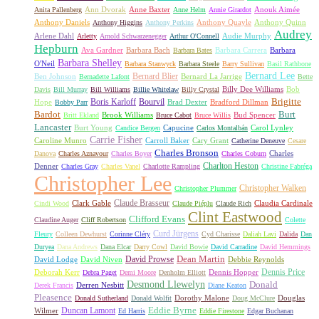
Ann Dvorak
Anne Baxter
Anouk Aimée
Anita Pallenberg
Anne Helm
Annie Girardot
Anthony Daniels
Anthony Quayle
Anthony Quinn
Anthony Higgins
Anthony Perkins
Audrey
Arlene Dahl
Audie Murphy
Arletty
Arnold Schwarzenegger
Arthur O'Connell
Hepburn
Ava Gardner
Barbara Bach
Barbara Carrera
Barbara
Barbara Bates
Barbara Shelley
O'Neil
Barbara Stanwyck
Barbara Steele
Barry Sullivan
Basil Rathbone
Bernard Lee
Bernard Blier
Ben Johnson
Bernard La Jarrige
Bernadette Lafont
Bette
Billy Dee Williams
Bob
Davis
Bill Murray
Bill Williams
Billie Whitelaw
Billy Crystal
Boris Karloff
Bourvil
Brigitte
Hope
Brad Dexter
Bradford Dillman
Bobby Parr
Bardot
Burt
Brook Williams
Bud Spencer
Britt Ekland
Bruce Cabot
Bruce Willis
Lancaster
Burt Young
Capucine
Carol Lynley
Candice Bergen
Carlos Montalbán
Carrie Fisher
Caroline Munro
Carroll Baker
Cary Grant
Catherine Deneuve
Cesare
Charles Bronson
Charles
Danova
Charles Aznavour
Charles Boyer
Charles Coburn
Charlton Heston
Denner
Charles Gray
Charles Vanel
Charlotte Rampling
Christine Fabréga
Christopher Lee
Christopher Walken
Christopher Plummer
Claude Brasseur
Clark Gable
Claudia Cardinale
Cindi Wood
Claude Piéplu
Claude Rich
Clint Eastwood
Clifford Evans
Claudine Auger
Cliff Robertson
Colette
Curd Jürgens
Fleury
Colleen Dewhurst
Corinne Cléry
Cyd Charisse
Daliah Lavi
Dalida
Dan
Duryea
Dana Andrews
Dana Elcar
Darry Cowl
David Bowie
David Carradine
David Hemmings
David Prowse
Dean Martin
David Lodge
David Niven
Debbie Reynolds
Dennis Price
Deborah Kerr
Dennis Hopper
Debra Paget
Demi Moore
Denholm Elliott
Desmond Llewelyn
Donald
Derren Nesbitt
Derek Francis
Diane Keaton
Pleasence
Dorothy Malone
Douglas
Donald Sutherland
Donald Wolfit
Doug McClure
Duncan Lamont
Eddie Byrne
Wilmer
Ed Harris
Eddie Firestone
Edgar Buchanan