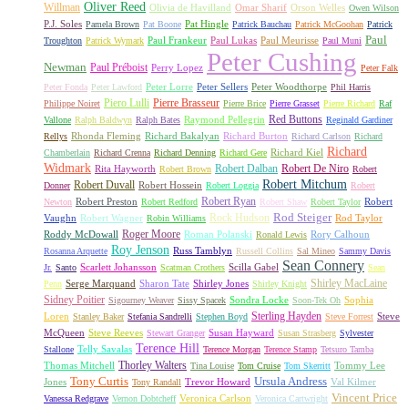
Oliver Reed
Willman
Olivia de Havilland
Omar Sharif
Orson Welles
Owen Wilson
P.J. Soles
Pat Hingle
Pamela Brown
Pat Boone
Patrick Bauchau
Patrick McGoohan
Patrick
Paul
Paul Frankeur
Paul Lukas
Paul Meurisse
Troughton
Patrick Wymark
Paul Muni
Peter Cushing
Newman
Paul Préboist
Perry Lopez
Peter Falk
Peter Lorre
Peter Sellers
Peter Woodthorpe
Peter Fonda
Peter Lawford
Phil Harris
Piero Lulli
Pierre Brasseur
Philippe Noiret
Pierre Brice
Pierre Grasset
Pierre Richard
Raf
Red Buttons
Raymond Pellegrin
Vallone
Ralph Baldwyn
Ralph Bates
Reginald Gardiner
Rhonda Fleming
Richard Bakalyan
Richard Burton
Rellys
Richard Carlson
Richard
Richard
Richard Kiel
Chamberlain
Richard Crenna
Richard Denning
Richard Gere
Widmark
Robert Dalban
Robert De Niro
Rita Hayworth
Robert Brown
Robert
Robert Mitchum
Robert Duvall
Robert Hossein
Donner
Robert Loggia
Robert
Robert Ryan
Robert Preston
Robert
Newton
Robert Redford
Robert Shaw
Robert Taylor
Rock Hudson
Rod Steiger
Vaughn
Robert Wagner
Rod Taylor
Robin Williams
Roger Moore
Roddy McDowall
Roman Polanski
Rory Calhoun
Ronald Lewis
Roy Jenson
Russ Tamblyn
Rosanna Arquette
Russell Collins
Sal Mineo
Sammy Davis
Sean Connery
Scarlett Johansson
Scilla Gabel
Jr.
Santo
Scatman Crothers
Sean
Shirley MacLaine
Serge Marquand
Sharon Tate
Shirley Jones
Penn
Shirley Knight
Sidney Poitier
Sondra Locke
Sophia
Sigourney Weaver
Sissy Spacek
Soon-Tek Oh
Sterling Hayden
Loren
Steve
Stanley Baker
Stefania Sandrelli
Stephen Boyd
Steve Forrest
McQueen
Steve Reeves
Susan Hayward
Stewart Granger
Susan Strasberg
Sylvester
Terence Hill
Telly Savalas
Stallone
Terence Morgan
Terence Stamp
Tetsuro Tamba
Thorley Walters
Thomas Mitchell
Tommy Lee
Tina Louise
Tom Cruise
Tom Skerritt
Tony Curtis
Ursula Andress
Jones
Trevor Howard
Val Kilmer
Tony Randall
Vincent Price
Veronica Carlson
Vanessa Redgrave
Vernon Dobtcheff
Veronica Cartwright