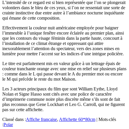
L’intensité de ce regard est si bien représentée que l’on se plongerait
volontiers dans le bleu de ces yeux, si l’on ne ressentait une sorte de
crainte instinctive due entre autre à l’ambiance nocturne inquiétante
qui émane de cette composition.
Effectivement la couleur nuit américaine employée pour baigner
l’immeuble à l’unique fenêtre encore éclairée au premier plan, ainsi
que les contours du visage féminin dans la partie haute, concourt à
l’installation de ce climat étrange et oppressant qui attire
inexorablement l’attention du spectateur, vers des zones mises en
lumière pour mettre l’accent sur les indices d’une intrigue policière.
Le titre est parfaitement mis en valeur grâce à un lettrage épais de
couleur tranchante orange avec une mise en relief sur plusieurs plans
: comme dans le L qui passe devant le A du premier mot ou encore
le M qui précède le reste du mot Maison.
Les 3 acteurs principaux du film que sont William Eythe, Lloyd
Nolan et Signe Hasso sont cités avec une police de caractère
d’imprimerie commune noire plus discrète même s’ils sont de fait
plus reconnus que Gene Lockhart et Leo G. Carroll, qui ne figurent
pas sur cette affichette.
Classé dans :
Affiche française
,
Affichette 60*80cm
|
Mots-clés
:
Polar