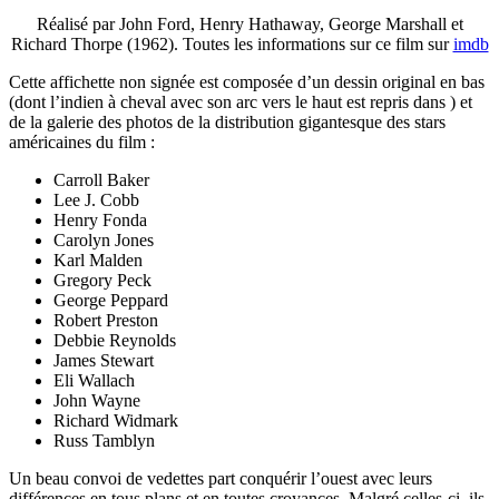
Réalisé par John Ford, Henry Hathaway, George Marshall et
Richard Thorpe (1962). Toutes les informations sur ce film sur
imdb
Cette affichette non signée est composée d’un dessin original en bas
(dont l’indien à cheval avec son arc vers le haut est repris dans ) et
de la galerie des photos de la distribution gigantesque des stars
américaines du film :
Carroll Baker
Lee J. Cobb
Henry Fonda
Carolyn Jones
Karl Malden
Gregory Peck
George Peppard
Robert Preston
Debbie Reynolds
James Stewart
Eli Wallach
John Wayne
Richard Widmark
Russ Tamblyn
Un beau convoi de vedettes part conquérir l’ouest avec leurs
différences en tous plans et en toutes croyances. Malgré celles-ci, ils