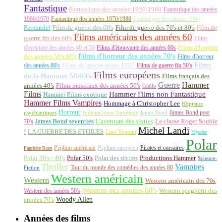
Fantastique
Fantastique des années 1950/1960
Fantastique des années
1960/1970
Fantastique des années 1970/1980
Fantastique des années 1980
Fernandel
Film de guerre des 60's
Film de guerre des 70's et 80's
Film de
Films américains des années 60
guerre fin des 60's
Films
d'aventure des années 40 et 50
Films d'épouvante des années 60s
Films d'horreur
Films d'horreur des années 70's
des années 50's 60's
Films d'horreur
Films
des années 80's
Films de guerre avant 1957
Films de guerre fin 50's
Films européens
de la Hammer 50/60's
Films français des
Guerre
Hammer
années 40's
Films musicaux des années 50's
Giallo
Films
Hammer Films non Fantastique
Hammer Films exotique
Hammer Films Vampires
Hommage à Christopher Lee
Hôpitaux
Horreur
James Bond post
Indiana Jones l'intrépide
psychiatriques
James Bond
La classe Roger Soubie
70's
James Bond seventies
L'aventure des sixties
Michel Landi
!
LA GUERRE DES ETOILES
Lino Ventura
Mystère
Polar
Péplum américain
Péplum européen
Pirates et corsaires
Panthère Rose
Polar 30's / 40's
Polar 50's
Polar des sixties
Productions Hammer
Science-
Thriller
Vampires
Tour du monde des comédies des années 80
Fiction
Western américain
Western
Western américain des 70s
Western des années 60's
Western des années 50's
Western spaghetti des
Woody Allen
années 70's
Années des films