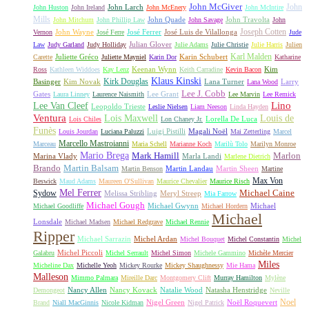
John McGiver
John
John Larch
John Huston
John Ireland
John McEnery
John McIntire
Mills
John Quade
John Travolta
John Mitchum
John Phillip Law
John Savage
John
Joseph Cotten
John Wayne
José Ferrer
José Luis de Vilallonga
Vernon
José Ferre
Jude
Julian Glover
Law
Judy Garland
Judy Holliday
Julie Adams
Julie Christie
Julie Harris
Julien
Karl Malden
Juliette Gréco
Karin Schubert
Carette
Juliette Mayniel
Karin Dor
Katharine
Keenan Wynn
Kim
Ross
Kathleen Widdoes
Kay Lenz
Keith Carradine
Kevin Bacon
Klaus Kinski
Kirk Douglas
Basinger
Kim Novak
Lana Turner
Larry
Lana Wood
Lee J. Cobb
Gates
Lee Grant
Laura Linney
Laurence Naismith
Lee Marvin
Lee Remick
Lino
Lee Van Cleef
Leopoldo Trieste
Leslie Nielsen
Liam Neeson
Linda Hayden
Ventura
Lois Maxwell
Louis de
Lorella De Luca
Lois Chiles
Lon Chaney Jr.
Funès
Luigi Pistilli
Magali Noël
Louis Jourdan
Luciana Paluzzi
Mai Zetterling
Marcel
Marcello Mastroianni
Marceau
Maria Schell
Marianne Koch
Marilù Tolo
Marilyn Monroe
Mario Brega
Mark Hamill
Marlon
Marina Vlady
Marla Landi
Marlene Dietrich
Martin Balsam
Brando
Martin Landau
Martin Sheen
Martin Benson
Martine
Max Von
Beswick
Maud Adams
Maureen O'Sullivan
Maurice Chevalier
Maurice Risch
Mel Ferrer
Sydow
Michael Caine
Melissa Stribling
Meryl Streep
Mia Farrow
Michael Gough
Michael Gwynn
Michael
Michael Goodliffe
Michael Hordern
Michael
Lonsdale
Michael Madsen
Michael Redgrave
Michael Rennie
Ripper
Michael Sarrazin
Michel Ardan
Michel Bouquet
Michel Constantin
Michel
Michel Piccoli
Galabru
Michel Serrault
Michel Simon
Michele Gammino
Michèle Mercier
Miles
Micheline Dax
Michelle Yeoh
Mickey Rourke
Mickey Shaughnessy
Mie Hama
Malleson
Mimmo Palmara
Mireille Darc
Montgomery Clift
Murray Hamilton
Mylène
Nancy Allen
Nancy Kovack
Natalie Wood
Natasha Henstridge
Demongeot
Neville
Noel
Nigel Green
Noël Roquevert
Brand
Niall MacGinnis
Nicole Kidman
Nigel Patrick