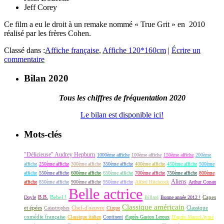
Jeff Corey
Ce film a eu le droit à un remake nommé « True Grit » en 2010
réalisé par les frères Cohen.
Classé dans :
Affiche française
,
Affiche 120*160cm
|
Écrire un
commentaire
Bilan 2020
Tous les chiffres de fréquentation 2020
Le bilan est disponible ici!
Mots-clés
"Délicieuse" Audrey Hepburn
1000ème affiche
100ème affiche
150ème affiche
200ème
affiche
250ème affiche
300ème affiche
350ème affiche
400ème affiche
450ème affiche
500ème
affiche
550ème affiche
600ème affiche
650ème affiche
700ème affiche
750ème affiche
800ème
Aliens
affiche
850ème affiche
900ème affiche
950ème affiche
Alfred Hitchcock
Arthur Conan
Belle actrice
B.B.
Bebel !
Capes
Doyle
Billard
Bonne année 2012 !
Classique américain
et épées
Classique
Catastrophes
Chef-d'oeuvre
Cirque
comédie française
Classique italien
Continent
d'après Gaston Leroux
D'après Marcel Aymé