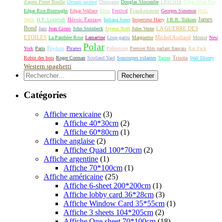
Dracula
Dessin animé
d'après Pierre Boulle
Dinosaure
Douglas Slocombe
Edgar Allan Poe
Frankenstein
Edgar Rice Burroughs
Edgar Wallace
Elvis
Festival
Georges Simenon
H.G.
James
Héroic Fantasy
Wells
H.P. Lovecraft
Indiana Jones
Inspecteur Harry
J.R.R. Tolkien
Bond
LA GUERRE DES
Jazz
Jean Giono
John Steinbeck
Joyeux Noël
Jules Verne
ETOILES
Michel Audiard
La Panthère Rose
Lamartine
Loup-garou
Marguerite
Momie
New
Polar
Péplum
Pirates
York
Paris
Préhistoire
Premier film parlant français
Rat Pack
Robin des bois
Roger Corman
Scotland Yard
Soucoupes volantes
Tarzan
Trinita
Walt Disney
Western spaghetti
Rechercher :
Catégories
Affiche mexicaine
(3)
Affiche 40*30cm
(2)
Affiche 60*80cm
(1)
Affiche anglaise
(2)
Affiche Quad 100*70cm
(2)
Affiche argentine
(1)
Affiche 70*100cm
(1)
Affiche américaine
(25)
Affiche 6-sheet 200*200cm
(1)
Affiche lobby card 36*28cm
(3)
Affiche Window Card 35*55cm
(1)
Affiche 3 sheets 104*205cm
(2)
Affiche One sheet 70*100cm
(18)