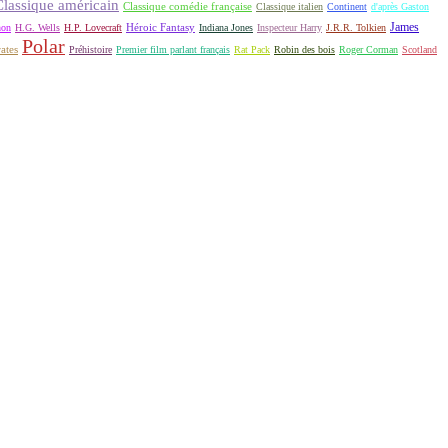
Classique américain
Classique comédie française
Classique italien
Continent
d'après Gaston
James
Héroic Fantasy
non
H.G. Wells
H.P. Lovecraft
Indiana Jones
Inspecteur Harry
J.R.R. Tolkien
Polar
rates
Préhistoire
Premier film parlant français
Rat Pack
Robin des bois
Roger Corman
Scotland