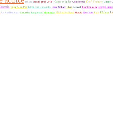
Capes et épées
Billard
Bonne année 2012 !
Catastrophes
Chef-d'oeuvre
Cirque
Dracula
Frankenstein
Edgar Allan Poe
Edgar Rice Burroughs
Edgar Wallace
Elvis
Festival
Georges Sime
S
Michel Audiard
Péplum
Pi
La Panthère Rose
Lamartine
Loup-garou
Marguerite
Momie
New York
Paris