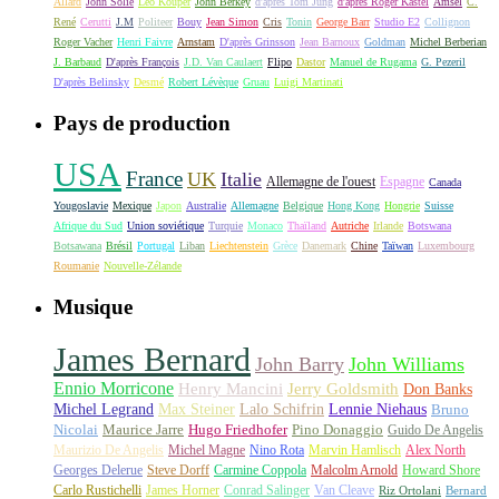
Allard
John Solie
Léo Kouper
John Berkey
d'après Tom Jung
d'après Roger Kastel
Amsel
C.
René
Cerutti
J.M
Politeer
Bouy
Jean Simon
Cris
Tonin
George Barr
Studio E2
Collignon
Roger Vacher
Henri Faivre
Arnstam
D'après Grinsson
Jean Barnoux
Goldman
Michel Berberian
J. Barbaud
D'après François
J.D. Van Caulaert
Flipo
Dastor
Manuel de Rugama
G. Pezeril
D'après Belinsky
Desmé
Robert Lévèque
Gruau
Luigi Martinati
Pays de production
USA
France
UK
Italie
Allemagne de l'ouest
Espagne
Canada
Yougoslavie
Mexique
Japon
Australie
Allemagne
Belgique
Hong Kong
Hongrie
Suisse
Afrique du Sud
Union soviétique
Turquie
Monaco
Thaïland
Autriche
Irlande
Botswana
Botsawana
Brésil
Portugal
Liban
Liechtenstein
Grèce
Danemark
Chine
Taïwan
Luxembourg
Roumanie
Nouvelle-Zélande
Musique
James Bernard
John Barry
John Williams
Ennio Morricone
Henry Mancini
Jerry Goldsmith
Don Banks
Michel Legrand
Max Steiner
Lalo Schifrin
Lennie Niehaus
Bruno
Nicolai
Maurice Jarre
Hugo Friedhofer
Pino Donaggio
Guido De Angelis
Maurizio De Angelis
Michel Magne
Nino Rota
Marvin Hamlisch
Alex North
Georges Delerue
Steve Dorff
Carmine Coppola
Malcolm Arnold
Howard Shore
Carlo Rustichelli
James Horner
Conrad Salinger
Van Cleave
Riz Ortolani
Bernard