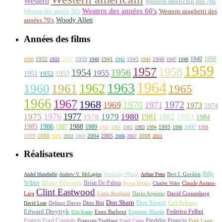
Western
Western américain des 70s
Western des années 60's
Western des années 50's
Western spaghetti des
Woody Allen
années 70's
Années des films
1949
1950
1932
1937
1939
1941
1943
1946
1930
1933
1940
1942
1945
1947
1948
1959
1957
1958
1956
1954
1955
1951
1952
1953
1964
1963
1962
1960
1961
1965
1966
1967
1968
1970
1972
1969
1971
1973
1974
1976
1977
1975
1979
1980
1981
1983
1978
1982
1984
1985
1986
1988
1987
1989
1995
1997
1990
1991
1992
1993
1994
1996
1998
1999
2000
2004
2005
2008
2001
2002
2003
2006
2007
2011
Réalisateurs
Billy
Anthony Mann
André Hunebelle
Andrew V. McLaglen
Arthur Penn
Bert I. Gordon
Wilder
Blake Edwards
Brian De Palma
Claude Autant-
Byron Haskin
Charles Vidor
Clint Eastwood
Lara
David Cronenberg
Curtis Bernhardt
Dario Argento
Don Sharp
Don Siegel
David Lean
Delmer Daves
Dino Risi
Earl Bellamy
Edward Dmytryk
Federico Fellini
Elia Kazan
Enzo Barboni
Eugenio Martín
Freddie Francis
Francis Ford Coppola
François Truffaut
Fritz Lang
Frank Capra