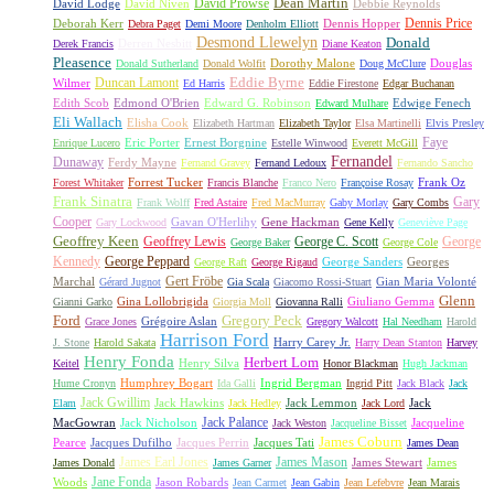
David Prowse
Dean Martin
David Lodge
David Niven
Debbie Reynolds
Dennis Price
Deborah Kerr
Dennis Hopper
Debra Paget
Demi Moore
Denholm Elliott
Desmond Llewelyn
Donald
Derren Nesbitt
Derek Francis
Diane Keaton
Pleasence
Dorothy Malone
Douglas
Donald Sutherland
Donald Wolfit
Doug McClure
Duncan Lamont
Eddie Byrne
Wilmer
Ed Harris
Eddie Firestone
Edgar Buchanan
Edith Scob
Edmond O'Brien
Edward G. Robinson
Edwige Fenech
Edward Mulhare
Eli Wallach
Elisha Cook
Elizabeth Hartman
Elizabeth Taylor
Elsa Martinelli
Elvis Presley
Faye
Eric Porter
Ernest Borgnine
Enrique Lucero
Estelle Winwood
Everett McGill
Fernandel
Dunaway
Ferdy Mayne
Fernand Gravey
Fernand Ledoux
Fernando Sancho
Forrest Tucker
Frank Oz
Forest Whitaker
Francis Blanche
Franco Nero
Françoise Rosay
Frank Sinatra
Gary
Frank Wolff
Fred Astaire
Fred MacMurray
Gaby Morlay
Gary Combs
Cooper
Gavan O'Herlihy
Gene Hackman
Gary Lockwood
Gene Kelly
Geneviève Page
Geoffrey Keen
Geoffrey Lewis
George C. Scott
George
George Baker
George Cole
Kennedy
George Peppard
George Sanders
Georges
George Raft
George Rigaud
Gert Fröbe
Marchal
Gian Maria Volonté
Gérard Jugnot
Gia Scala
Giacomo Rossi-Stuart
Glenn
Gina Lollobrigida
Giuliano Gemma
Gianni Garko
Giorgia Moll
Giovanna Ralli
Gregory Peck
Ford
Grégoire Aslan
Grace Jones
Gregory Walcott
Hal Needham
Harold
Harrison Ford
Harry Carey Jr.
J. Stone
Harold Sakata
Harry Dean Stanton
Harvey
Henry Fonda
Herbert Lom
Henry Silva
Keitel
Honor Blackman
Hugh Jackman
Humphrey Bogart
Ingrid Bergman
Hume Cronyn
Ida Galli
Ingrid Pitt
Jack Black
Jack
Jack Gwillim
Jack Hawkins
Jack Lemmon
Jack
Elam
Jack Hedley
Jack Lord
Jack Palance
MacGowran
Jack Nicholson
Jacqueline
Jack Weston
Jacqueline Bisset
James Coburn
Pearce
Jacques Dufilho
Jacques Perrin
Jacques Tati
James Dean
James Earl Jones
James Mason
James Stewart
James
James Donald
James Garner
Jane Fonda
Woods
Jason Robards
Jean Carmet
Jean Gabin
Jean Lefebvre
Jean Marais