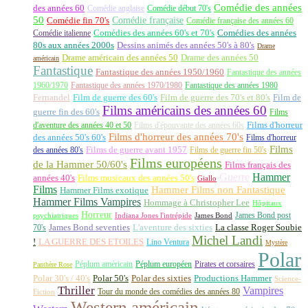
Comédie des années
des années 60
Comédie anglaise
Comédie début 70's
50
Comédie française
Comédie fin 70's
Comédie française des années 60
Comédie italienne
Comédies des années 60's et 70's
Comédies des années
80s aux années 2000s
Dessins animés des années 50's à 80's
Drame
Drame américain des années 50
Drame des années 50
américain
Fantastique
Fantastique des années 1950/1960
Fantastique des années
1960/1970
Fantastique des années 1970/1980
Fantastique des années 1980
Fernandel
Film de guerre des 60's
Film de guerre des 70's et 80's
Film de
Films américains des années 60
guerre fin des 60's
Films
d'aventure des années 40 et 50
Films d'épouvante des années 60s
Films d'horreur
Films d'horreur des années 70's
des années 50's 60's
Films d'horreur
Films
des années 80's
Films de guerre avant 1957
Films de guerre fin 50's
Films européens
de la Hammer 50/60's
Films français des
Guerre
Hammer
années 40's
Films musicaux des années 50's
Giallo
Films
Hammer Films non Fantastique
Hammer Films exotique
Hammer Films Vampires
Hommage à Christopher Lee
Hôpitaux
Horreur
James Bond post
Indiana Jones l'intrépide
psychiatriques
James Bond
La classe Roger Soubie
70's
James Bond seventies
L'aventure des sixties
Michel Landi
!
LA GUERRE DES ETOILES
Lino Ventura
Mystère
Polar
Péplum américain
Péplum européen
Pirates et corsaires
Panthère Rose
Polar 30's / 40's
Polar 50's
Polar des sixties
Productions Hammer
Science-
Thriller
Vampires
Tour du monde des comédies des années 80
Fiction
Western américain