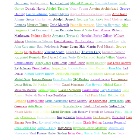
Herrmann
André Previn
Jerry Fielding
Michel Polnareff
Vladimir Cosma
Snuff
Garrett
Donald Harris
Adolph Tandler
Victor Young
Antoine Archimbaud
George
Duning
Laurie Johnson
Stanley Myers
Angelo Francesco Lavagnino
Artie Kane
Johnny Green
Charles Fox
Adolph Deutsch
Georges Van Parys
René Cloërec
Alain
Romans
Maurice Thiriet
Carlo Martelli
Franz Reizenstein
Marilyn Bergman
Alan
Bergman
Clint Eastwood
Elmer Bernstein
Ronald Stein
Fred Myrow
Richard
Markowitz
Philippe Sarde
Armando Trovajoli
Herschel Burke Gilbert
William
Alwyn
Christopher Whelen
David Amram
Ron Goodwin
Francis Ford Coppola
John Carpenter
Basil Poledouris
Roger Edens
Skip Martin
Paul Misraki
George
Bruns
Leigh Harline
Vincent Scotto
Lester Lee
Tristram Cary
Leonard Salzedo
Krzysztof Komeda
David Arnold
Gianni Ferrio
Kyle Eastwood
Stanley Wilson
Vangelis
Charles Strouse
Quincy Jones
Henri Crolla
André Hodeir
Hubert Rostaing
Jean-Louis Ducarme
Ralph Ferraro
Piero Umiliani
Jacques Brel
François Rauber
Henri Bourtayre
Hans May
Paul
Dunlap
Richard Rodney Bennett
Daniele Amfitheatrof
Billy Goldenberg
Christian Chevallier
Martial Solal
Jacques Métehen
David Buttolph
'By' Dunham
Richard LaSalle
Fritz Wenneis
Lothar Brühne
Sol Kaplan
Roy Webb
Gerard Schurmann
Alan Howarth
Michael Kamen
f
Massimo Morante
Fabio Pignatelli
Claudio Simonetti
David Gibson
Harry Manfredini
Dario
Argento
Robert de Nesle
Steve Boeddeker
John Cacavas
Paul Ferris
Martin Böttcher
Keith
Papworth
Georges Auric
Mario Nascimbene
David Munrow
Ian Underwood
Trevor Jones
Remi
Gassmann
Artie Butler
Franz Waxman
Bronislau Kaper
Friedrich Hollaender
Walter Scharf
Nelson Riddle
Hans J. Salter
Lionel Newman
Luis Bacalov
François de Roubaix
Paul J. Smith
Harry Connick Jr.
David Newman
George Fenton
John Ottman
Paul Haslinger
Rolfe Kent
Hans
Zimmer
Peter Best
Raymond Lefevre
Geoffrey Burgon
Claude Bolling
Laurence Rosenthal
Jesús García Leoz
Joseph J. Lilley
Tony Aubin
Raymond Gallois-Montbrun
Marceau Van
Hoorebecke
Henri Forterre
Herbert Stothart
Irving Gertz
Herman Stein
Jean Marion
Louis