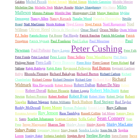
Michel Piccoli
Galabru
Michel Serrault
Michel Simon
Michele Gammino
Michèle Mercier
Miles
Micheline Dax
Michelle Yeoh
Mickey Rourke
Mickey Shaughnessy
Mie Hama
Malleson
Mimmo Palmara
Mireille Darc
Montgomery Clift
Murray Hamilton
Mylène
Nancy Allen
Nancy Kovack
Natalie Wood
Natasha Henstridge
Demongeot
Neville
Noel
Nigel Green
Noël Roquevert
Brand
Niall MacGinnis
Nicole Kidman
Nigel Patrick
Oliver Reed
Willman
Olivia de Havilland
Omar Sharif
Orson Welles
Owen Wilson
P.J. Soles
Pat Hingle
Pamela Brown
Pat Boone
Patrick Bauchau
Patrick McGoohan
Patrick
Paul
Paul Frankeur
Paul Lukas
Paul Meurisse
Troughton
Patrick Wymark
Paul Muni
Peter Cushing
Newman
Paul Préboist
Perry Lopez
Peter Falk
Peter Lorre
Peter Sellers
Peter Woodthorpe
Peter Fonda
Peter Lawford
Phil Harris
Piero Lulli
Pierre Brasseur
Philippe Noiret
Pierre Brice
Pierre Grasset
Pierre Richard
Raf
Red Buttons
Raymond Pellegrin
Vallone
Ralph Baldwyn
Ralph Bates
Reginald Gardiner
Rhonda Fleming
Richard Bakalyan
Richard Burton
Rellys
Richard Carlson
Richard
Richard
Richard Kiel
Chamberlain
Richard Crenna
Richard Denning
Richard Gere
Widmark
Robert Dalban
Robert De Niro
Rita Hayworth
Robert Brown
Robert
Robert Mitchum
Robert Duvall
Robert Hossein
Donner
Robert Loggia
Robert
Robert Ryan
Robert Preston
Robert
Newton
Robert Redford
Robert Shaw
Robert Taylor
Rock Hudson
Rod Steiger
Vaughn
Robert Wagner
Rod Taylor
Robin Williams
Roger Moore
Roddy McDowall
Roman Polanski
Rory Calhoun
Ronald Lewis
Roy Jenson
Russ Tamblyn
Rosanna Arquette
Russell Collins
Sal Mineo
Sammy Davis
Sean Connery
Scarlett Johansson
Scilla Gabel
Jr.
Santo
Scatman Crothers
Sean
Shirley MacLaine
Serge Marquand
Sharon Tate
Shirley Jones
Penn
Shirley Knight
Sidney Poitier
Sondra Locke
Sophia
Sigourney Weaver
Sissy Spacek
Soon-Tek Oh
Sterling Hayden
Loren
Steve
Stanley Baker
Stefania Sandrelli
Stephen Boyd
Steve Forrest