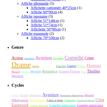
Affiche allemande
(5)
Affichette cartonnée 40*25cm
(1)
Affiche 60*90cm
(4)
Affiche japonaise
(3)
Affiche 51*148cm
(1)
Affiche 51*74cm
(1)
Affichette 50*80cm
(1)
Affiche espagnole
(2)
Affiche 70*100cm
(2)
Genre
Comédie
Aventure
Action
Crime
Animation
Biographie
Drame
Horreur
Fantastique
Guerre
Histoire
Famille
Film-Noir
Thriller
Romance
Science-Fiction
Mystère
Musical
Musique
Sport
Western
Cycles
Aventure
Audrey Hepburn
Beauté
Aventures désertiques
Action
Clint
d'Hollywood
Brigitte Bardot
Capes et épées
Catastrophe
Classiques français
Eastwood
Comédie américaine
Comédie américaine
Comédie allemande