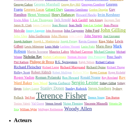
George Marshall
George Cukor
Georges
George Roy Hill
Georges Combret
Franju
Georges Lucas
Gérard Oury
Guy
Giacomo Gentilomo
Gordon Douglas
Irvin Kershner
Henri Verneuil
Henry Hathaway
Hamilton
Howard Hawks
Jack Arnold
Jacques Tati
Irwin Allen
J. Lee Thompson
Jack Cardiff
Jack Kinney
James B. Clark
James Cameron
Jean Renoir
Jean Stelli
Jean-Luc Godard
Jean-Pierre
John Gilling
John Carpenter
John Ford
Melville
Jimmy Sangster
John Boorman
John Sturges
John Huston
John Glen
John Guillermin
John Landis
José Giovanni
Lewis
King Vidor
Joseph Anthony
Joseph L. Mankiewicz
Joseph Pevney
Kevin Connor
Mark
Gilbert
Mario Bava
Lewis Milestone
Louis Malle
Luchino Visconti
Lucio Fulci
Robson
Michael Carreras
Michael Cimino
Martin Scorsese
Maurice Labro
Michael
Nicholas Ray
Winner
Norbert Carbonnaux
Norman Jewison
Otto Preminger
Peter Sasdy
Philippe de Broca
Phil Karlson
R.G. Springsteen
Ralph Nelson
Richard Carlson
Richard Fleischer
Richard Quine
Richard Lester
Richard Marquand
Richard Thorpe
Ridley Scott
Robert Aldrich
Robert Mulligan
Robert Wise
Roger Corman
Roger Richebé
Roger Vadim
Roman Polanski
Roy
Ron Howard
Ronald Neame
Roy Rowland
Sergio Leone
Ward Baker
Sam Wood
Sergio Corbucci
Sidney Gilliat
Sidney
Stanley Donen
Steven Spielberg
Stanley Kubrick
Sydney
Hayers
Sidney Lumet
Terence Fisher
Pollack
Ted Post
Terence Young
Tim Burton
Val Guest
Vincente Minnelli
Tonino Valerii
Vernon Sewell
Victor Fleming
Vittorio De
Woody Allen
Sica
William Wyler
Wolfgang Reitherman
Acteurs