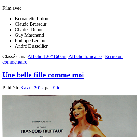
Film avec
Bernadette Lafont
Claude Brasseur
Charles Denner
Guy Marchand
Philippe Léotard
André Dussollier
Classé dans :
Affiche 120*160cm
,
Affiche française
|
Écrire un
commentaire
Une belle fille comme moi
Publié le
3 avril 2012
par
Eric