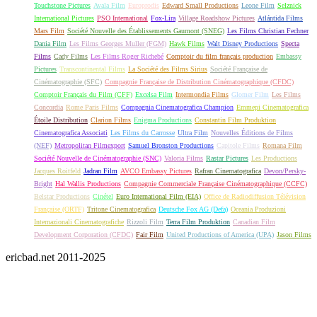
Touchstone Pictures
Avala Film
Europrodis
Edward Small Productions
Leone Film
Selznick
International Pictures
PSO International
Fox-Lira
Village Roadshow Pictures
Atlántida Films
Mars Film
Société Nouvelle des Établissements Gaumont (SNEG)
Les Films Christian Fechner
Dania Film
Les Films Georges Muller (FGM)
Hawk Films
Walt Disney Productions
Specta
Films
Cady Films
Les Films Roger Richebé
Comptoir du film français production
Embassy
Pictures
Transcontinental Films
La Société des Films Sirius
Société Française de
Cinématographie (SFC)
Compagnie Française de Distribution Cinématographique (CFDC)
Comptoir Français du Film (CFF)
Excelsa Film
Intermondia Films
Glomer Film
Les Films
Concordia
Rome Paris Films
Compagnia Cinematografica Champion
Emmepi Cinematografica
Étoile Distribution
Clarion Films
Enigma Productions
Constantin Film Produktion
Cinematografica Associati
Les Films du Carrosse
Ultra Film
Nouvelles Éditions de Films
(NEF)
Metropolitan Filmexport
Samuel Bronston Productions
Capitole Films
Romana Film
Société Nouvelle de Cinématographie (SNC)
Valoria Films
Rastar Pictures
Les Productions
Jacques Roitfeld
Jadran Film
AVCO Embassy Pictures
Rafran Cinematografica
Devon/Persky-
Bright
Hal Wallis Productions
Compagnie Commerciale Française Cinématographique (CCFC)
Belstar Productions
Cinétel
Euro International Film (EIA)
Office de Radiodiffusion Télévision
Française (ORTF)
Tritone Cinematografica
Deutsche Fox AG (Defa)
Oceania Produzioni
Internazionali Cinematografiche
Rizzoli Film
Terra Film Produktion
Canadian Film
Development Corporation (CFDC)
Fair Film
United Productions of America (UPA)
Jason Films
ericbad.net 2011-2025