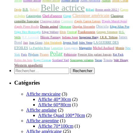
Aliens
affiche
850ème affiche
900ème affiche
950ème affiche
Alfred Hitchcock
Arthur Conan
Belle actrice
B.B.
Bebel !
Capes
Doyle
Billard
Bonne année 2012 !
Classique américain
et épées
Classique
Catastrophes
Chef-d'oeuvre
Cirque
comédie française
Classique italien
Continent
d'après Gaston Leroux
D'après Marcel Aymé
Dracula
Dessin animé
d'après Pierre Boulle
Dinosaure
Douglas Slocombe
Edgar Allan Poe
Frankenstein
Edgar Rice Burroughs
Edgar Wallace
Elvis
Festival
Georges Simenon
H.G.
James
Héroic Fantasy
Wells
H.P. Lovecraft
Indiana Jones
Inspecteur Harry
J.R.R. Tolkien
Bond
LA GUERRE DES
Jazz
Jean Giono
John Steinbeck
Joyeux Noël
Jules Verne
ETOILES
Michel Audiard
La Panthère Rose
Lamartine
Loup-garou
Marguerite
Momie
New
Polar
Péplum
Pirates
York
Paris
Préhistoire
Premier film parlant français
Rat Pack
Robin des bois
Roger Corman
Scotland Yard
Soucoupes volantes
Tarzan
Trinita
Walt Disney
Western spaghetti
Rechercher :
Catégories
Affiche mexicaine
(3)
Affiche 40*30cm
(2)
Affiche 60*80cm
(1)
Affiche anglaise
(2)
Affiche Quad 100*70cm
(2)
Affiche argentine
(1)
Affiche 70*100cm
(1)
Affiche américaine
(25)