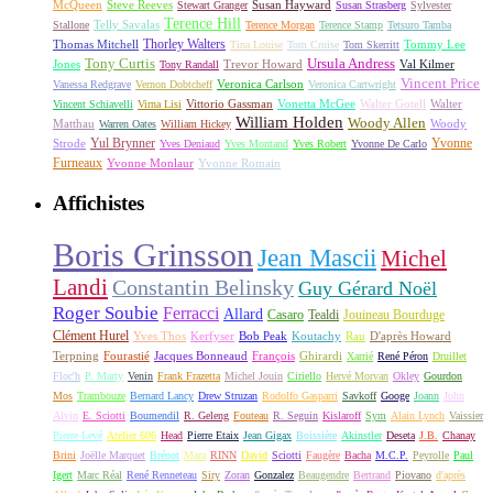
McQueen
Steve Reeves
Susan Hayward
Stewart Granger
Susan Strasberg
Sylvester
Terence Hill
Telly Savalas
Stallone
Terence Morgan
Terence Stamp
Tetsuro Tamba
Thorley Walters
Thomas Mitchell
Tommy Lee
Tina Louise
Tom Cruise
Tom Skerritt
Tony Curtis
Ursula Andress
Jones
Trevor Howard
Val Kilmer
Tony Randall
Vincent Price
Veronica Carlson
Vanessa Redgrave
Vernon Dobtcheff
Veronica Cartwright
Vittorio Gassman
Vonetta McGee
Walter Gotell
Walter
Vincent Schiavelli
Virna Lisi
William Holden
Woody Allen
Matthau
Woody
Warren Oates
William Hickey
Yul Brynner
Yvonne
Strode
Yves Deniaud
Yves Montand
Yves Robert
Yvonne De Carlo
Furneaux
Yvonne Monlaur
Yvonne Romain
Affichistes
Boris Grinsson
Jean Mascii
Michel
Landi
Constantin Belinsky
Guy Gérard Noël
Roger Soubie
Ferracci
Allard
Casaro
Tealdi
Jouineau Bourduge
Clément Hurel
Yves Thos
Kerfyser
Bob Peak
Koutachy
Rau
D'après Howard
Terpning
Fourastié
Jacques Bonneaud
François
Ghirardi
Xarrié
René Péron
Druillet
Floc'h
P. Marty
Venin
Frank Frazetta
Michel Jouin
Ciriello
Hervé Morvan
Okley
Gourdon
Mos
Trambouze
Bernard Lancy
Drew Struzan
Rodolfo Gasparri
Savkoff
Googe
Joann
John
Alvin
E. Sciotti
Boumendil
R. Geleng
Fouteau
R. Seguin
Kislaroff
Sym
Alain Lynch
Vaissier
Pierre Levé
Atelier 606
Head
Pierre Etaix
Jean Gigax
Boissière
Akinstler
Deseta
J.B.
Chanay
Brini
Joëlle Marquet
Brénot
Mara
RINN
David
Sciotti
Faugère
Bacha
M.C.P.
Peyrolle
Paul
Igert
Marc Réal
René Renneteau
Siry
Zoran
Gonzalez
Beaugendre
Bertrand
Piovano
d'après