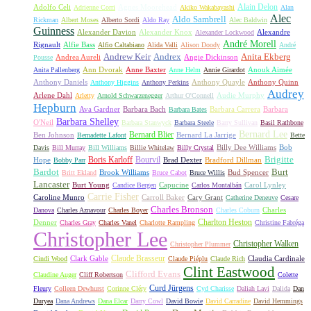
Alain Delon
Adolfo Celi
Agnes Moorehead
Adrienne Corri
Akiko Wakabayashi
Alan
Alec
Aldo Sambrell
Rickman
Albert Moses
Alberto Sordi
Aldo Ray
Alec Baldwin
Guinness
Alexander Davion
Alexander Knox
Alexandre
Alexander Lockwood
André Morell
Rignault
Alfie Bass
Alfio Caltabiano
Alida Valli
Alison Doody
André
Andrew Keir
Andrex
Anita Ekberg
Andrea Aureli
Angie Dickinson
Pousse
Ann Dvorak
Anne Baxter
Anouk Aimée
Anita Pallenberg
Anne Helm
Annie Girardot
Anthony Daniels
Anthony Quayle
Anthony Quinn
Anthony Higgins
Anthony Perkins
Audrey
Arlene Dahl
Audie Murphy
Arletty
Arnold Schwarzenegger
Arthur O'Connell
Hepburn
Ava Gardner
Barbara Bach
Barbara Carrera
Barbara
Barbara Bates
Barbara Shelley
O'Neil
Barbara Stanwyck
Barbara Steele
Barry Sullivan
Basil Rathbone
Bernard Lee
Bernard Blier
Ben Johnson
Bernard La Jarrige
Bernadette Lafont
Bette
Billy Dee Williams
Bob
Davis
Bill Murray
Bill Williams
Billie Whitelaw
Billy Crystal
Boris Karloff
Bourvil
Brigitte
Hope
Brad Dexter
Bradford Dillman
Bobby Parr
Bardot
Burt
Brook Williams
Bud Spencer
Britt Ekland
Bruce Cabot
Bruce Willis
Lancaster
Burt Young
Capucine
Carol Lynley
Candice Bergen
Carlos Montalbán
Carrie Fisher
Caroline Munro
Carroll Baker
Cary Grant
Catherine Deneuve
Cesare
Charles Bronson
Charles
Danova
Charles Aznavour
Charles Boyer
Charles Coburn
Charlton Heston
Denner
Charles Gray
Charles Vanel
Charlotte Rampling
Christine Fabréga
Christopher Lee
Christopher Walken
Christopher Plummer
Claude Brasseur
Clark Gable
Claudia Cardinale
Cindi Wood
Claude Piéplu
Claude Rich
Clint Eastwood
Clifford Evans
Claudine Auger
Cliff Robertson
Colette
Curd Jürgens
Fleury
Colleen Dewhurst
Corinne Cléry
Cyd Charisse
Daliah Lavi
Dalida
Dan
Duryea
Dana Andrews
Dana Elcar
Darry Cowl
David Bowie
David Carradine
David Hemmings