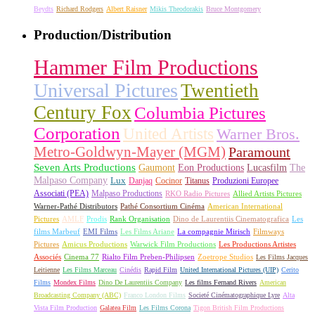
Beydts
Richard Rodgers
Albert Raisner
Mikis Theodorakis
Bruce Montgomery
Production/Distribution
Hammer Film Productions
Universal Pictures
Twentieth
Century Fox
Columbia Pictures
Corporation
United Artists
Warner Bros.
Metro-Goldwyn-Mayer (MGM)
Paramount
Seven Arts Productions
Gaumont
Eon Productions
Lucasfilm
The
Malpaso Company
Lux
Danjaq
Cocinor
Titanus
Produzioni Europee
Associati (PEA)
Malpaso Productions
RKO Radio Pictures
Allied Artists Pictures
Warner-Pathé Distributors
Pathé Consortium Cinéma
American International
Pictures
AMLF
Prodis
Rank Organisation
Dino de Laurentiis Cinematografica
Les
films Marbeuf
EMI Films
Les Films Ariane
La compagnie Mirisch
Filmways
Pictures
Amicus Productions
Warwick Film Productions
Les Productions Artistes
Associés
Cinema 77
Rialto Film Preben-Philipsen
Zoetrope Studios
Les Films Jacques
Leitienne
Les Films Marceau
Cinédis
Rapid Film
United International Pictures (UIP)
Cerito
Films
Mondex Films
Dino De Laurentiis Company
Les films Fernand Rivers
American
Broadcasting Company (ABC)
Franco London Films
Societé Cinématographique Lyre
Alta
Vista Film Production
Galatea Film
Les Films Corona
Tigon British Film Productions