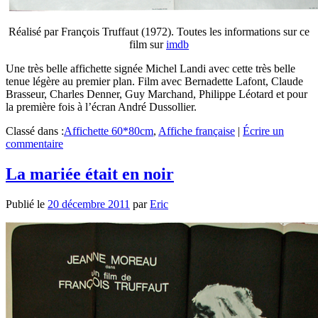
Réalisé par François Truffaut (1972). Toutes les informations sur ce
film sur
imdb
Une très belle affichette signée Michel Landi avec cette très belle
tenue légère au premier plan. Film avec Bernadette Lafont, Claude
Brasseur, Charles Denner, Guy Marchand, Philippe Léotard et pour
la première fois à l’écran André Dussollier.
Classé dans :
Affichette 60*80cm
,
Affiche française
|
Écrire un
commentaire
La mariée était en noir
Publié le
20 décembre 2011
par
Eric