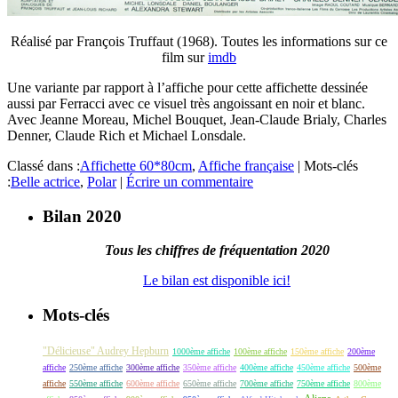
Réalisé par François Truffaut (1968). Toutes les informations sur ce
film sur
imdb
Une variante par rapport à l’affiche pour cette affichette dessinée
aussi par Ferracci avec ce visuel très angoissant en noir et blanc.
Avec Jeanne Moreau, Michel Bouquet, Jean-Claude Brialy, Charles
Denner, Claude Rich et Michael Lonsdale.
Classé dans :
Affichette 60*80cm
,
Affiche française
|
Mots-clés
:
Belle actrice
,
Polar
|
Écrire un commentaire
Bilan 2020
Tous les chiffres de fréquentation 2020
Le bilan est disponible ici!
Mots-clés
"Délicieuse" Audrey Hepburn
1000ème affiche
100ème affiche
150ème affiche
200ème
affiche
250ème affiche
300ème affiche
350ème affiche
400ème affiche
450ème affiche
500ème
affiche
550ème affiche
600ème affiche
650ème affiche
700ème affiche
750ème affiche
800ème