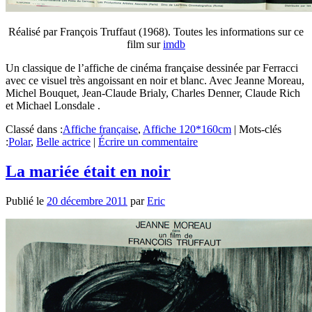
Réalisé par François Truffaut (1968). Toutes les informations sur ce
film sur
imdb
Un classique de l’affiche de cinéma française dessinée par Ferracci
avec ce visuel très angoissant en noir et blanc. Avec Jeanne Moreau,
Michel Bouquet, Jean-Claude Brialy, Charles Denner, Claude Rich
et Michael Lonsdale .
Classé dans :
Affiche française
,
Affiche 120*160cm
|
Mots-clés
:
Polar
,
Belle actrice
|
Écrire un commentaire
La mariée était en noir
Publié le
20 décembre 2011
par
Eric