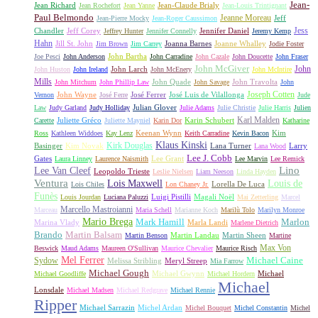
Jean-
Jean Richard
Jean-Claude Brialy
Jean Rochefort
Jean Yanne
Jean-Louis Trintignant
Paul Belmondo
Jeanne Moreau
Jeff
Jean-Pierre Mocky
Jean-Roger Caussimon
Jess
Chandler
Jeff Corey
Jennifer Daniel
Jeffrey Hunter
Jennifer Connelly
Jeremy Kemp
Hahn
Jill St. John
Joanna Barnes
Joanne Whalley
Jim Brown
Jim Carrey
Jodie Foster
John Bartha
Joe Pesci
John Anderson
John Carradine
John Cazale
John Doucette
John Fraser
John McGiver
John
John Larch
John Huston
John Ireland
John McEnery
John McIntire
Mills
John Quade
John Travolta
John Mitchum
John Phillip Law
John Savage
John
Joseph Cotten
John Wayne
José Ferrer
José Luis de Vilallonga
Vernon
José Ferre
Jude
Julian Glover
Law
Judy Garland
Judy Holliday
Julie Adams
Julie Christie
Julie Harris
Julien
Karl Malden
Juliette Gréco
Karin Schubert
Carette
Juliette Mayniel
Karin Dor
Katharine
Keenan Wynn
Kim
Ross
Kathleen Widdoes
Kay Lenz
Keith Carradine
Kevin Bacon
Klaus Kinski
Kirk Douglas
Basinger
Kim Novak
Lana Turner
Larry
Lana Wood
Lee J. Cobb
Gates
Lee Grant
Laura Linney
Laurence Naismith
Lee Marvin
Lee Remick
Lino
Lee Van Cleef
Leopoldo Trieste
Leslie Nielsen
Liam Neeson
Linda Hayden
Ventura
Lois Maxwell
Louis de
Lorella De Luca
Lois Chiles
Lon Chaney Jr.
Funès
Luigi Pistilli
Magali Noël
Louis Jourdan
Luciana Paluzzi
Mai Zetterling
Marcel
Marcello Mastroianni
Marceau
Maria Schell
Marianne Koch
Marilù Tolo
Marilyn Monroe
Mario Brega
Mark Hamill
Marlon
Marina Vlady
Marla Landi
Marlene Dietrich
Martin Balsam
Brando
Martin Landau
Martin Sheen
Martin Benson
Martine
Max Von
Beswick
Maud Adams
Maureen O'Sullivan
Maurice Chevalier
Maurice Risch
Mel Ferrer
Sydow
Michael Caine
Melissa Stribling
Meryl Streep
Mia Farrow
Michael Gough
Michael Gwynn
Michael
Michael Goodliffe
Michael Hordern
Michael
Lonsdale
Michael Madsen
Michael Redgrave
Michael Rennie
Ripper
Michael Sarrazin
Michel Ardan
Michel Bouquet
Michel Constantin
Michel