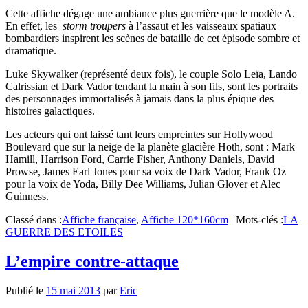
Cette affiche dégage une ambiance plus guerrière que le modèle A.
En effet, les
storm troupers
à l’assaut et les vaisseaux spatiaux
bombardiers inspirent les scènes de bataille de cet épisode sombre et
dramatique.
Luke Skywalker (représenté deux fois), le couple Solo Leïa, Lando
Calrissian et Dark Vador tendant la main à son fils, sont les portraits
des personnages immortalisés à jamais dans la plus épique des
histoires galactiques.
Les acteurs qui ont laissé tant leurs empreintes sur Hollywood
Boulevard que sur la neige de la planète glacière Hoth, sont : Mark
Hamill, Harrison Ford, Carrie Fisher, Anthony Daniels, David
Prowse, James Earl Jones pour sa voix de Dark Vador, Frank Oz
pour la voix de Yoda, Billy Dee Williams, Julian Glover et Alec
Guinness.
Classé dans :
Affiche française
,
Affiche 120*160cm
|
Mots-clés :
LA
GUERRE DES ETOILES
L’empire contre-attaque
Publié le
15 mai 2013
par
Eric