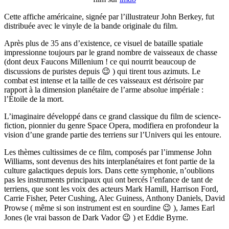
Cette affiche américaine, signée par l’illustrateur John Berkey, fut
distribuée avec le vinyle de la bande originale du film.
Après plus de 35 ans d’existence, ce visuel de bataille spatiale
impressionne toujours par le grand nombre de vaisseaux de chasse
(dont deux Faucons Millenium ! ce qui nourrit beaucoup de
discussions de puristes depuis 😉 ) qui tirent tous azimuts. Le
combat est intense et la taille de ces vaisseaux est dérisoire par
rapport à la dimension planétaire de l’arme absolue impériale :
l’Étoile de la mort.
L’imaginaire développé dans ce grand classique du film de science-
fiction, pionnier du genre Space Opera, modifiera en profondeur la
vision d’une grande partie des terriens sur l’Univers qui les entoure.
Les thèmes cultissimes de ce film, composés par l’immense John
Williams, sont devenus des hits interplanétaires et font partie de la
culture galactiques depuis lors. Dans cette symphonie, n’oublions
pas les instruments principaux qui ont bercés l’enfance de tant de
terriens, que sont les voix des acteurs Mark Hamill, Harrison Ford,
Carrie Fisher, Peter Cushing, Alec Guiness, Anthony Daniels, David
Prowse ( même si son instrument est en sourdine 😉 ), James Earl
Jones (le vrai basson de Dark Vador 😉 ) et Eddie Byrne.