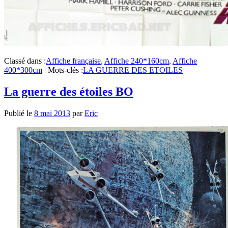
Classé dans :
Affiche française
,
Affiche 240*160cm
,
Affiche
400*300cm
|
Mots-clés :
LA GUERRE DES ETOILES
La guerre des étoiles BO
Publié le
8 mai 2013
par
Eric