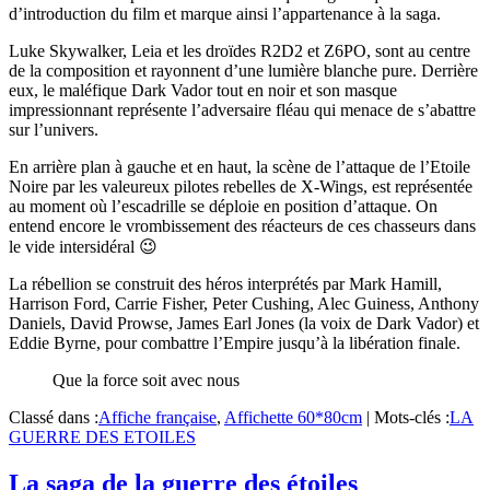
d’introduction du film et marque ainsi l’appartenance à la saga.
Luke Skywalker, Leia et les droïdes R2D2 et Z6PO, sont au centre
de la composition et rayonnent d’une lumière blanche pure. Derrière
eux, le maléfique Dark Vador tout en noir et son masque
impressionnant représente l’adversaire fléau qui menace de s’abattre
sur l’univers.
En arrière plan à gauche et en haut, la scène de l’attaque de l’Etoile
Noire par les valeureux pilotes rebelles de X-Wings, est représentée
au moment où l’escadrille se déploie en position d’attaque. On
entend encore le vrombissement des réacteurs de ces chasseurs dans
le vide intersidéral 😉
La rébellion se construit des héros interprétés par Mark Hamill,
Harrison Ford, Carrie Fisher, Peter Cushing, Alec Guiness, Anthony
Daniels, David Prowse, James Earl Jones (la voix de Dark Vador) et
Eddie Byrne, pour combattre l’Empire jusqu’à la libération finale.
Que la force soit avec nous
Classé dans :
Affiche française
,
Affichette 60*80cm
|
Mots-clés :
LA
GUERRE DES ETOILES
La saga de la guerre des étoiles