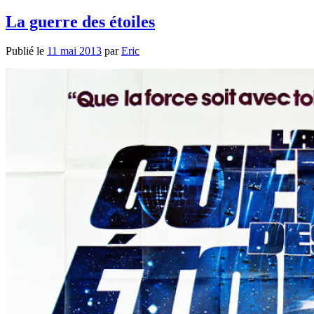
La guerre des étoiles
Publié le
11 mai 2013
par
Eric