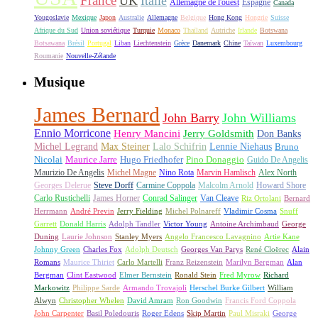
France
UK
Italie
Allemagne de l'ouest
Espagne
Canada
Yougoslavie
Mexique
Japon
Australie
Allemagne
Belgique
Hong Kong
Hongrie
Suisse
Afrique du Sud
Union soviétique
Turquie
Monaco
Thaïland
Autriche
Irlande
Botswana
Botsawana
Brésil
Portugal
Liban
Liechtenstein
Grèce
Danemark
Chine
Taïwan
Luxembourg
Roumanie
Nouvelle-Zélande
Musique
James Bernard
John Barry
John Williams
Ennio Morricone
Henry Mancini
Jerry Goldsmith
Don Banks
Michel Legrand
Max Steiner
Lalo Schifrin
Lennie Niehaus
Bruno
Nicolai
Maurice Jarre
Hugo Friedhofer
Pino Donaggio
Guido De Angelis
Maurizio De Angelis
Michel Magne
Nino Rota
Marvin Hamlisch
Alex North
Georges Delerue
Steve Dorff
Carmine Coppola
Malcolm Arnold
Howard Shore
Carlo Rustichelli
James Horner
Conrad Salinger
Van Cleave
Riz Ortolani
Bernard
Herrmann
André Previn
Jerry Fielding
Michel Polnareff
Vladimir Cosma
Snuff
Garrett
Donald Harris
Adolph Tandler
Victor Young
Antoine Archimbaud
George
Duning
Laurie Johnson
Stanley Myers
Angelo Francesco Lavagnino
Artie Kane
Johnny Green
Charles Fox
Adolph Deutsch
Georges Van Parys
René Cloërec
Alain
Romans
Maurice Thiriet
Carlo Martelli
Franz Reizenstein
Marilyn Bergman
Alan
Bergman
Clint Eastwood
Elmer Bernstein
Ronald Stein
Fred Myrow
Richard
Markowitz
Philippe Sarde
Armando Trovajoli
Herschel Burke Gilbert
William
Alwyn
Christopher Whelen
David Amram
Ron Goodwin
Francis Ford Coppola
John Carpenter
Basil Poledouris
Roger Edens
Skip Martin
Paul Misraki
George