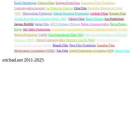
Étoile Distribution
Clarion Films
Enigma Productions
Constantin Film Produktion
Cinematografica Associati
Les Films du Carrosse
Ultra Film
Nouvelles Éditions de Films
(NEF)
Metropolitan Filmexport
Samuel Bronston Productions
Capitole Films
Romana Film
Société Nouvelle de Cinématographie (SNC)
Valoria Films
Rastar Pictures
Les Productions
Jacques Roitfeld
Jadran Film
AVCO Embassy Pictures
Rafran Cinematografica
Devon/Persky-
Bright
Hal Wallis Productions
Compagnie Commerciale Française Cinématographique (CCFC)
Belstar Productions
Cinétel
Euro International Film (EIA)
Office de Radiodiffusion Télévision
Française (ORTF)
Tritone Cinematografica
Deutsche Fox AG (Defa)
Oceania Produzioni
Internazionali Cinematografiche
Rizzoli Film
Terra Film Produktion
Canadian Film
Development Corporation (CFDC)
Fair Film
United Productions of America (UPA)
Jason Films
ericbad.net 2011-2025