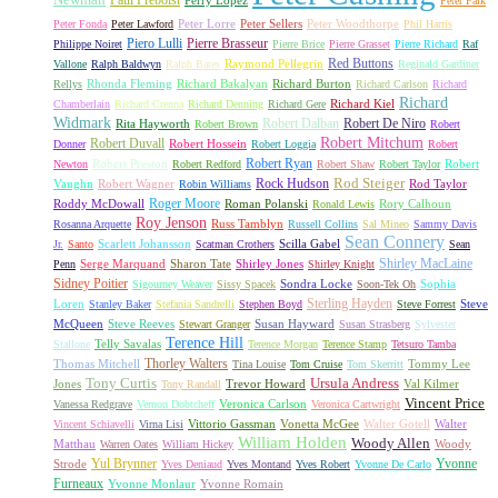
Newman
Paul Préboist
Perry Lopez
Peter Falk
Peter Lorre
Peter Sellers
Peter Woodthorpe
Peter Fonda
Peter Lawford
Phil Harris
Piero Lulli
Pierre Brasseur
Philippe Noiret
Pierre Brice
Pierre Grasset
Pierre Richard
Raf
Red Buttons
Raymond Pellegrin
Vallone
Ralph Baldwyn
Ralph Bates
Reginald Gardiner
Rhonda Fleming
Richard Bakalyan
Richard Burton
Rellys
Richard Carlson
Richard
Richard
Richard Kiel
Chamberlain
Richard Crenna
Richard Denning
Richard Gere
Widmark
Robert Dalban
Robert De Niro
Rita Hayworth
Robert Brown
Robert
Robert Mitchum
Robert Duvall
Robert Hossein
Donner
Robert Loggia
Robert
Robert Ryan
Robert Preston
Robert
Newton
Robert Redford
Robert Shaw
Robert Taylor
Rock Hudson
Rod Steiger
Vaughn
Robert Wagner
Rod Taylor
Robin Williams
Roger Moore
Roddy McDowall
Roman Polanski
Rory Calhoun
Ronald Lewis
Roy Jenson
Russ Tamblyn
Rosanna Arquette
Russell Collins
Sal Mineo
Sammy Davis
Sean Connery
Scarlett Johansson
Scilla Gabel
Jr.
Santo
Scatman Crothers
Sean
Shirley MacLaine
Serge Marquand
Sharon Tate
Shirley Jones
Penn
Shirley Knight
Sidney Poitier
Sondra Locke
Sophia
Sigourney Weaver
Sissy Spacek
Soon-Tek Oh
Sterling Hayden
Loren
Steve
Stanley Baker
Stefania Sandrelli
Stephen Boyd
Steve Forrest
McQueen
Steve Reeves
Susan Hayward
Stewart Granger
Susan Strasberg
Sylvester
Terence Hill
Telly Savalas
Stallone
Terence Morgan
Terence Stamp
Tetsuro Tamba
Thorley Walters
Thomas Mitchell
Tommy Lee
Tina Louise
Tom Cruise
Tom Skerritt
Tony Curtis
Ursula Andress
Jones
Trevor Howard
Val Kilmer
Tony Randall
Vincent Price
Veronica Carlson
Vanessa Redgrave
Vernon Dobtcheff
Veronica Cartwright
Vittorio Gassman
Vonetta McGee
Walter Gotell
Walter
Vincent Schiavelli
Virna Lisi
William Holden
Woody Allen
Matthau
Woody
Warren Oates
William Hickey
Yul Brynner
Yvonne
Strode
Yves Deniaud
Yves Montand
Yves Robert
Yvonne De Carlo
Furneaux
Yvonne Monlaur
Yvonne Romain