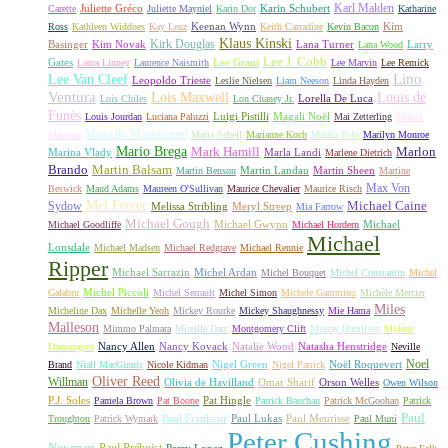
Karl Malden
Juliette Gréco
Karin Schubert
Carette
Juliette Mayniel
Karin Dor
Katharine
Keenan Wynn
Kim
Ross
Kathleen Widdoes
Kay Lenz
Keith Carradine
Kevin Bacon
Klaus Kinski
Kirk Douglas
Basinger
Kim Novak
Lana Turner
Larry
Lana Wood
Lee J. Cobb
Gates
Lee Grant
Laura Linney
Laurence Naismith
Lee Marvin
Lee Remick
Lino
Lee Van Cleef
Leopoldo Trieste
Leslie Nielsen
Liam Neeson
Linda Hayden
Ventura
Lois Maxwell
Louis de
Lorella De Luca
Lois Chiles
Lon Chaney Jr.
Funès
Luigi Pistilli
Magali Noël
Louis Jourdan
Luciana Paluzzi
Mai Zetterling
Marcel
Marcello Mastroianni
Marceau
Maria Schell
Marianne Koch
Marilù Tolo
Marilyn Monroe
Mario Brega
Mark Hamill
Marlon
Marina Vlady
Marla Landi
Marlene Dietrich
Martin Balsam
Brando
Martin Landau
Martin Sheen
Martin Benson
Martine
Max Von
Beswick
Maud Adams
Maureen O'Sullivan
Maurice Chevalier
Maurice Risch
Mel Ferrer
Sydow
Michael Caine
Melissa Stribling
Meryl Streep
Mia Farrow
Michael Gough
Michael Gwynn
Michael
Michael Goodliffe
Michael Hordern
Michael
Lonsdale
Michael Madsen
Michael Redgrave
Michael Rennie
Ripper
Michael Sarrazin
Michel Ardan
Michel Bouquet
Michel Constantin
Michel
Michel Piccoli
Galabru
Michel Serrault
Michel Simon
Michele Gammino
Michèle Mercier
Miles
Micheline Dax
Michelle Yeoh
Mickey Rourke
Mickey Shaughnessy
Mie Hama
Malleson
Mimmo Palmara
Mireille Darc
Montgomery Clift
Murray Hamilton
Mylène
Nancy Allen
Nancy Kovack
Natalie Wood
Natasha Henstridge
Demongeot
Neville
Noel
Nigel Green
Noël Roquevert
Brand
Niall MacGinnis
Nicole Kidman
Nigel Patrick
Oliver Reed
Willman
Olivia de Havilland
Omar Sharif
Orson Welles
Owen Wilson
P.J. Soles
Pat Hingle
Pamela Brown
Pat Boone
Patrick Bauchau
Patrick McGoohan
Patrick
Paul
Paul Frankeur
Paul Lukas
Paul Meurisse
Troughton
Patrick Wymark
Paul Muni
Peter Cushing