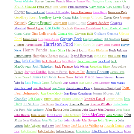
Forrest Tucker
Frank Oz
Forest Whitaker
Francis Blanche
Franco Nero
Françoise Rosay
Frank Sinatra
Gary
Frank Wolff
Fred Astaire
Fred MacMurray
Gaby Morlay
Gary Combs
Cooper
Gavan O'Herlihy
Gene Hackman
Gary Lockwood
Gene Kelly
Geneviève Page
Geoffrey Keen
Geoffrey Lewis
George C. Scott
George
George Baker
George Cole
Kennedy
George Peppard
George Sanders
Georges
George Raft
George Rigaud
Gert Fröbe
Marchal
Gian Maria Volonté
Gérard Jugnot
Gia Scala
Giacomo Rossi-Stuart
Glenn
Gina Lollobrigida
Giuliano Gemma
Gianni Garko
Giorgia Moll
Giovanna Ralli
Gregory Peck
Ford
Grégoire Aslan
Grace Jones
Gregory Walcott
Hal Needham
Harold
Harrison Ford
Harry Carey Jr.
J. Stone
Harold Sakata
Harry Dean Stanton
Harvey
Henry Fonda
Herbert Lom
Henry Silva
Keitel
Honor Blackman
Hugh Jackman
Humphrey Bogart
Ingrid Bergman
Hume Cronyn
Ida Galli
Ingrid Pitt
Jack Black
Jack
Jack Gwillim
Jack Hawkins
Jack Lemmon
Jack
Elam
Jack Hedley
Jack Lord
Jack Palance
MacGowran
Jack Nicholson
Jacqueline
Jack Weston
Jacqueline Bisset
James Coburn
Pearce
Jacques Dufilho
Jacques Perrin
Jacques Tati
James Dean
James Earl Jones
James Mason
James Stewart
James
James Donald
James Garner
Jane Fonda
Woods
Jason Robards
Jean Carmet
Jean Gabin
Jean Lefebvre
Jean Marais
Jean-
Jean Richard
Jean-Claude Brialy
Jean Rochefort
Jean Yanne
Jean-Louis Trintignant
Paul Belmondo
Jeanne Moreau
Jeff
Jean-Pierre Mocky
Jean-Roger Caussimon
Jess
Chandler
Jeff Corey
Jennifer Daniel
Jeffrey Hunter
Jennifer Connelly
Jeremy Kemp
Hahn
Jill St. John
Joanna Barnes
Joanne Whalley
Jim Brown
Jim Carrey
Jodie Foster
John Bartha
Joe Pesci
John Anderson
John Carradine
John Cazale
John Doucette
John Fraser
John McGiver
John
John Larch
John Huston
John Ireland
John McEnery
John McIntire
Mills
John Quade
John Travolta
John Mitchum
John Phillip Law
John Savage
John
Joseph Cotten
John Wayne
José Ferrer
José Luis de Vilallonga
Vernon
José Ferre
Jude
Julian Glover
Law
Judy Garland
Judy Holliday
Julie Adams
Julie Christie
Julie Harris
Julien