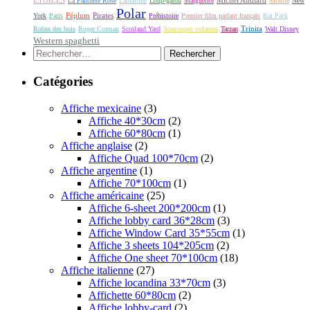
ETOILES
Michel Audiard
La Panthère Rose
Lamartine
Loup-garou
Marguerite
Momie
New
Polar
Péplum
Pirates
York
Paris
Préhistoire
Premier film parlant français
Rat Pack
Robin des bois
Roger Corman
Scotland Yard
Soucoupes volantes
Tarzan
Trinita
Walt Disney
Western spaghetti
Rechercher :
Catégories
Affiche mexicaine
(3)
Affiche 40*30cm
(2)
Affiche 60*80cm
(1)
Affiche anglaise
(2)
Affiche Quad 100*70cm
(2)
Affiche argentine
(1)
Affiche 70*100cm
(1)
Affiche américaine
(25)
Affiche 6-sheet 200*200cm
(1)
Affiche lobby card 36*28cm
(3)
Affiche Window Card 35*55cm
(1)
Affiche 3 sheets 104*205cm
(2)
Affiche One sheet 70*100cm
(18)
Affiche italienne
(27)
Affiche locandina 33*70cm
(3)
Affichette 60*80cm
(2)
Affiche lobby-card
(2)