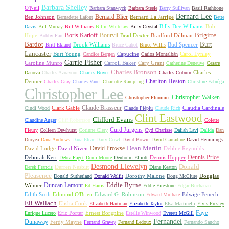
Barbara Shelley
O'Neil
Barbara Stanwyck
Barbara Steele
Barry Sullivan
Basil Rathbone
Bernard Lee
Bernard Blier
Ben Johnson
Bernard La Jarrige
Bernadette Lafont
Bette
Billy Dee Williams
Bob
Davis
Bill Murray
Bill Williams
Billie Whitelaw
Billy Crystal
Boris Karloff
Bourvil
Brigitte
Hope
Brad Dexter
Bradford Dillman
Bobby Parr
Bardot
Burt
Brook Williams
Bud Spencer
Britt Ekland
Bruce Cabot
Bruce Willis
Lancaster
Burt Young
Capucine
Carol Lynley
Candice Bergen
Carlos Montalbán
Carrie Fisher
Caroline Munro
Carroll Baker
Cary Grant
Catherine Deneuve
Cesare
Charles Bronson
Charles
Danova
Charles Aznavour
Charles Boyer
Charles Coburn
Charlton Heston
Denner
Charles Gray
Charles Vanel
Charlotte Rampling
Christine Fabréga
Christopher Lee
Christopher Walken
Christopher Plummer
Claude Brasseur
Clark Gable
Claudia Cardinale
Cindi Wood
Claude Piéplu
Claude Rich
Clint Eastwood
Clifford Evans
Claudine Auger
Cliff Robertson
Colette
Curd Jürgens
Fleury
Colleen Dewhurst
Corinne Cléry
Cyd Charisse
Daliah Lavi
Dalida
Dan
Duryea
Dana Andrews
Dana Elcar
Darry Cowl
David Bowie
David Carradine
David Hemmings
David Prowse
Dean Martin
David Lodge
David Niven
Debbie Reynolds
Dennis Price
Deborah Kerr
Dennis Hopper
Debra Paget
Demi Moore
Denholm Elliott
Desmond Llewelyn
Donald
Derren Nesbitt
Derek Francis
Diane Keaton
Pleasence
Dorothy Malone
Douglas
Donald Sutherland
Donald Wolfit
Doug McClure
Duncan Lamont
Eddie Byrne
Wilmer
Ed Harris
Eddie Firestone
Edgar Buchanan
Edith Scob
Edmond O'Brien
Edward G. Robinson
Edwige Fenech
Edward Mulhare
Eli Wallach
Elisha Cook
Elizabeth Hartman
Elizabeth Taylor
Elsa Martinelli
Elvis Presley
Faye
Eric Porter
Ernest Borgnine
Enrique Lucero
Estelle Winwood
Everett McGill
Fernandel
Dunaway
Ferdy Mayne
Fernand Gravey
Fernand Ledoux
Fernando Sancho