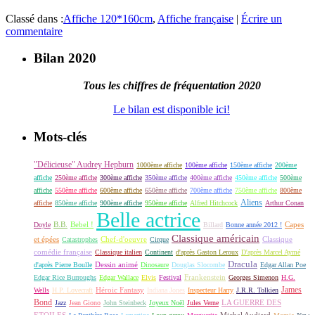
Classé dans :
Affiche 120*160cm
,
Affiche française
|
Écrire un
commentaire
Bilan 2020
Tous les chiffres de fréquentation 2020
Le bilan est disponible ici!
Mots-clés
"Délicieuse" Audrey Hepburn
1000ème affiche
100ème affiche
150ème affiche
200ème
affiche
250ème affiche
300ème affiche
350ème affiche
400ème affiche
450ème affiche
500ème
affiche
550ème affiche
600ème affiche
650ème affiche
700ème affiche
750ème affiche
800ème
Aliens
affiche
850ème affiche
900ème affiche
950ème affiche
Alfred Hitchcock
Arthur Conan
Belle actrice
B.B.
Bebel !
Capes
Doyle
Billard
Bonne année 2012 !
Classique américain
et épées
Classique
Catastrophes
Chef-d'oeuvre
Cirque
comédie française
Classique italien
Continent
d'après Gaston Leroux
D'après Marcel Aymé
Dracula
Dessin animé
d'après Pierre Boulle
Dinosaure
Douglas Slocombe
Edgar Allan Poe
Frankenstein
Edgar Rice Burroughs
Edgar Wallace
Elvis
Festival
Georges Simenon
H.G.
James
Héroic Fantasy
Wells
H.P. Lovecraft
Indiana Jones
Inspecteur Harry
J.R.R. Tolkien
Bond
LA GUERRE DES
Jazz
Jean Giono
John Steinbeck
Joyeux Noël
Jules Verne