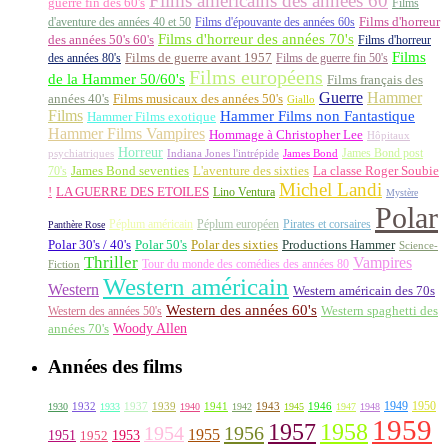
Films américains des années 60
guerre fin des 60's
Films
d'aventure des années 40 et 50
Films d'épouvante des années 60s
Films d'horreur
Films d'horreur des années 70's
des années 50's 60's
Films d'horreur
Films
des années 80's
Films de guerre avant 1957
Films de guerre fin 50's
Films européens
de la Hammer 50/60's
Films français des
Guerre
Hammer
années 40's
Films musicaux des années 50's
Giallo
Films
Hammer Films non Fantastique
Hammer Films exotique
Hammer Films Vampires
Hommage à Christopher Lee
Hôpitaux
Horreur
James Bond post
Indiana Jones l'intrépide
psychiatriques
James Bond
La classe Roger Soubie
70's
James Bond seventies
L'aventure des sixties
Michel Landi
!
LA GUERRE DES ETOILES
Lino Ventura
Mystère
Polar
Péplum américain
Péplum européen
Pirates et corsaires
Panthère Rose
Polar 30's / 40's
Polar 50's
Polar des sixties
Productions Hammer
Science-
Thriller
Vampires
Tour du monde des comédies des années 80
Fiction
Western américain
Western
Western américain des 70s
Western des années 60's
Western des années 50's
Western spaghetti des
Woody Allen
années 70's
Années des films
1949
1950
1932
1937
1939
1941
1943
1946
1930
1933
1940
1942
1945
1947
1948
1959
1957
1958
1956
1954
1955
1951
1952
1953