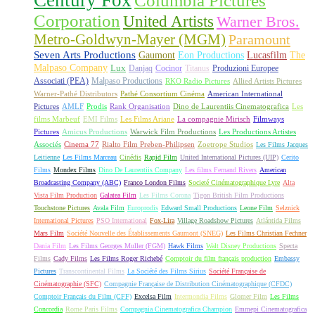
Columbia Pictures
Corporation
United Artists
Warner Bros.
Metro-Goldwyn-Mayer (MGM)
Paramount
Seven Arts Productions
Gaumont
Eon Productions
Lucasfilm
The
Malpaso Company
Lux
Danjaq
Cocinor
Titanus
Produzioni Europee
Associati (PEA)
Malpaso Productions
RKO Radio Pictures
Allied Artists Pictures
Warner-Pathé Distributors
Pathé Consortium Cinéma
American International
Pictures
AMLF
Prodis
Rank Organisation
Dino de Laurentiis Cinematografica
Les
films Marbeuf
EMI Films
Les Films Ariane
La compagnie Mirisch
Filmways
Pictures
Amicus Productions
Warwick Film Productions
Les Productions Artistes
Associés
Cinema 77
Rialto Film Preben-Philipsen
Zoetrope Studios
Les Films Jacques
Leitienne
Les Films Marceau
Cinédis
Rapid Film
United International Pictures (UIP)
Cerito
Films
Mondex Films
Dino De Laurentiis Company
Les films Fernand Rivers
American
Broadcasting Company (ABC)
Franco London Films
Societé Cinématographique Lyre
Alta
Vista Film Production
Galatea Film
Les Films Corona
Tigon British Film Productions
Touchstone Pictures
Avala Film
Europrodis
Edward Small Productions
Leone Film
Selznick
International Pictures
PSO International
Fox-Lira
Village Roadshow Pictures
Atlántida Films
Mars Film
Société Nouvelle des Établissements Gaumont (SNEG)
Les Films Christian Fechner
Dania Film
Les Films Georges Muller (FGM)
Hawk Films
Walt Disney Productions
Specta
Films
Cady Films
Les Films Roger Richebé
Comptoir du film français production
Embassy
Pictures
Transcontinental Films
La Société des Films Sirius
Société Française de
Cinématographie (SFC)
Compagnie Française de Distribution Cinématographique (CFDC)
Comptoir Français du Film (CFF)
Excelsa Film
Intermondia Films
Glomer Film
Les Films
Concordia
Rome Paris Films
Compagnia Cinematografica Champion
Emmepi Cinematografica