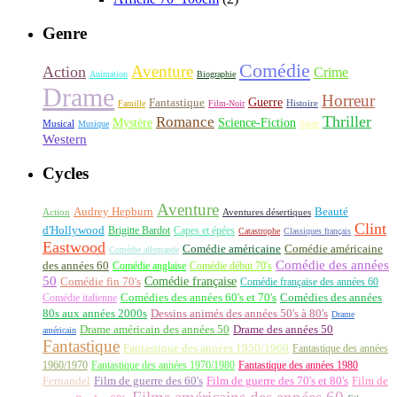
Genre
Comédie
Aventure
Action
Crime
Animation
Biographie
Drame
Horreur
Fantastique
Guerre
Histoire
Famille
Film-Noir
Thriller
Romance
Science-Fiction
Mystère
Musical
Musique
Sport
Western
Cycles
Aventure
Audrey Hepburn
Beauté
Aventures désertiques
Action
Clint
d'Hollywood
Brigitte Bardot
Capes et épées
Catastrophe
Classiques français
Eastwood
Comédie américaine
Comédie américaine
Comédie allemande
Comédie des années
des années 60
Comédie anglaise
Comédie début 70's
50
Comédie française
Comédie fin 70's
Comédie française des années 60
Comédie italienne
Comédies des années 60's et 70's
Comédies des années
80s aux années 2000s
Dessins animés des années 50's à 80's
Drame
Drame américain des années 50
Drame des années 50
américain
Fantastique
Fantastique des années 1950/1960
Fantastique des années
1960/1970
Fantastique des années 1970/1980
Fantastique des années 1980
Fernandel
Film de guerre des 60's
Film de guerre des 70's et 80's
Film de