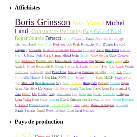
Affichistes
Boris Grinsson
Jean Mascii
Michel
Landi
Constantin Belinsky
Guy Gérard Noël
Roger Soubie
Ferracci
Allard
Casaro
Tealdi
Jouineau Bourduge
Clément Hurel
Yves Thos
Kerfyser
Bob Peak
Koutachy
Rau
D'après Howard
Terpning
Fourastié
Jacques Bonneaud
François
Ghirardi
Xarrié
René Péron
Druillet
Floc'h
P. Marty
Venin
Frank Frazetta
Michel Jouin
Ciriello
Hervé Morvan
Okley
Gourdon
Mos
Trambouze
Bernard Lancy
Drew Struzan
Rodolfo Gasparri
Savkoff
Googe
Joann
John
Alvin
E. Sciotti
Boumendil
R. Geleng
Fouteau
R. Seguin
Kislaroff
Sym
Alain Lynch
Vaissier
Pierre Levé
Atelier 606
Head
Pierre Etaix
Jean Gigax
Boissière
Akinstler
Deseta
J.B.
Chanay
Brini
Joëlle Marquet
Brénot
Mara
RINN
David
Sciotti
Faugère
Bacha
M.C.P.
Peyrolle
Paul
Igert
Marc Réal
René Renneteau
Siry
Zoran
Gonzalez
Beaugendre
Bertrand
Piovano
d'après
Allard
John Solie
Léo Kouper
John Berkey
d'après Tom Jung
d'après Roger Kastel
Amsel
C.
René
Cerutti
J.M
Politeer
Bouy
Jean Simon
Cris
Tonin
George Barr
Studio E2
Collignon
Roger Vacher
Henri Faivre
Arnstam
D'après Grinsson
Jean Barnoux
Goldman
Michel Berberian
J. Barbaud
D'après François
J.D. Van Caulaert
Flipo
Dastor
Manuel de Rugama
G. Pezeril
D'après Belinsky
Desmé
Robert Lévèque
Gruau
Luigi Martinati
Pays de production
USA