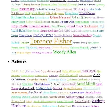
Gilbert
Mario Bava
Lewis Milestone
Louis Malle
Luchino Visconti
Lucio Fulci
Robson
Michael Carreras
Michael Cimino
Martin Scorsese
Maurice Labro
Michael
Nicholas Ray
Winner
Norbert Carbonnaux
Norman Jewison
Otto Preminger
Peter Sasdy
Philippe de Broca
Phil Karlson
R.G. Springsteen
Ralph Nelson
Richard Carlson
Richard Fleischer
Richard Quine
Richard Lester
Richard Marquand
Richard Thorpe
Ridley Scott
Robert Aldrich
Robert Mulligan
Robert Wise
Roger Corman
Roger Richebé
Roger Vadim
Roman Polanski
Roy
Ron Howard
Ronald Neame
Roy Rowland
Sergio Leone
Ward Baker
Sam Wood
Sergio Corbucci
Sidney Gilliat
Sidney
Stanley Donen
Steven Spielberg
Stanley Kubrick
Sydney
Hayers
Sidney Lumet
Terence Fisher
Pollack
Ted Post
Terence Young
Tim Burton
Val Guest
Vincente Minnelli
Tonino Valerii
Vernon Sewell
Victor Fleming
Vittorio De
Woody Allen
Sica
William Wyler
Wolfgang Reitherman
Acteurs
Alain Delon
Adolfo Celi
Agnes Moorehead
Adrienne Corri
Akiko Wakabayashi
Alan
Alec
Aldo Sambrell
Rickman
Albert Moses
Alberto Sordi
Aldo Ray
Alec Baldwin
Guinness
Alexander Davion
Alexander Knox
Alexandre
Alexander Lockwood
André Morell
Rignault
Alfie Bass
Alfio Caltabiano
Alida Valli
Alison Doody
André
Andrew Keir
Andrex
Anita Ekberg
Andrea Aureli
Angie Dickinson
Pousse
Ann Dvorak
Anne Baxter
Anouk Aimée
Anita Pallenberg
Anne Helm
Annie Girardot
Anthony Daniels
Anthony Quayle
Anthony Quinn
Anthony Higgins
Anthony Perkins
Audrey
Arlene Dahl
Audie Murphy
Arletty
Arnold Schwarzenegger
Arthur O'Connell
Hepburn
Ava Gardner
Barbara Bach
Barbara Carrera
Barbara
Barbara Bates