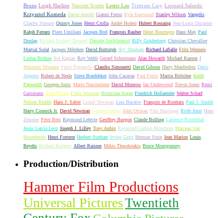
Bruns
Leigh Harline
Vincent Scotto
Lester Lee
Tristram Cary
Leonard Salzedo
Krzysztof Komeda
David Arnold
Gianni Ferrio
Kyle Eastwood
Stanley Wilson
Vangelis
Charles Strouse
Quincy Jones
Henri Crolla
André Hodeir
Hubert Rostaing
Jean-Louis Ducarme
Ralph Ferraro
Piero Umiliani
Jacques Brel
François Rauber
Henri Bourtayre
Hans May
Paul
Dunlap
Richard Rodney Bennett
Daniele Amfitheatrof
Billy Goldenberg
Christian Chevallier
Martial Solal
Jacques Métehen
David Buttolph
'By' Dunham
Richard LaSalle
Fritz Wenneis
Lothar Brühne
Sol Kaplan
Roy Webb
Gerard Schurmann
Alan Howarth
Michael Kamen
f
Massimo Morante
Fabio Pignatelli
Claudio Simonetti
David Gibson
Harry Manfredini
Dario
Argento
Robert de Nesle
Steve Boeddeker
John Cacavas
Paul Ferris
Martin Böttcher
Keith
Papworth
Georges Auric
Mario Nascimbene
David Munrow
Ian Underwood
Trevor Jones
Remi
Gassmann
Artie Butler
Franz Waxman
Bronislau Kaper
Friedrich Hollaender
Walter Scharf
Nelson Riddle
Hans J. Salter
Lionel Newman
Luis Bacalov
François de Roubaix
Paul J. Smith
Harry Connick Jr.
David Newman
George Fenton
John Ottman
Paul Haslinger
Rolfe Kent
Hans
Zimmer
Peter Best
Raymond Lefevre
Geoffrey Burgon
Claude Bolling
Laurence Rosenthal
Jesús García Leoz
Joseph J. Lilley
Tony Aubin
Raymond Gallois-Montbrun
Marceau Van
Hoorebecke
Henri Forterre
Herbert Stothart
Irving Gertz
Herman Stein
Jean Marion
Louis
Beydts
Richard Rodgers
Albert Raisner
Mikis Theodorakis
Bruce Montgomery
Production/Distribution
Hammer Film Productions
Universal Pictures
Twentieth
Century Fox