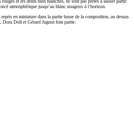
rouges et les dents bien blanches, ne sont pas prêtes à laisser partir
u foncé atmosphérique jusqu’au blanc nuageux à l’horizon.
st repris en miniature dans la partie basse de la composition, au dessus
, Dora Doll et Gérard Jugnot font partie.