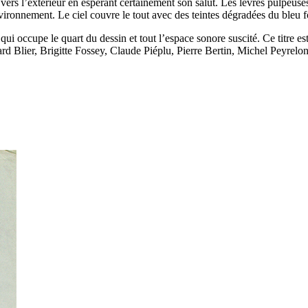
ers l’extérieur en espérant certainement son salut. Les lèvres pulpeuses 
’environnement. Le ciel couvre le tout avec des teintes dégradées du ble
 qui occupe le quart du dessin et tout l’espace sonore suscité. Ce titre e
d Blier, Brigitte Fossey, Claude Piéplu, Pierre Bertin, Michel Peyrelon