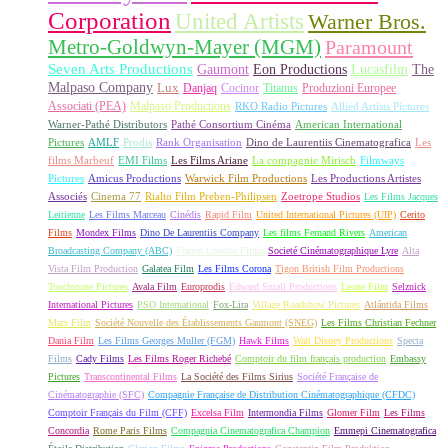
Corporation
United Artists
Warner Bros.
Metro-Goldwyn-Mayer (MGM)
Paramount
Seven Arts Productions
Gaumont
Eon Productions
Lucasfilm
The
Malpaso Company
Lux
Danjaq
Cocinor
Titanus
Produzioni Europee
Associati (PEA)
Malpaso Productions
RKO Radio Pictures
Allied Artists Pictures
Warner-Pathé Distributors
Pathé Consortium Cinéma
American International
Pictures
AMLF
Prodis
Rank Organisation
Dino de Laurentiis Cinematografica
Les
films Marbeuf
EMI Films
Les Films Ariane
La compagnie Mirisch
Filmways
Pictures
Amicus Productions
Warwick Film Productions
Les Productions Artistes
Associés
Cinema 77
Rialto Film Preben-Philipsen
Zoetrope Studios
Les Films Jacques
Leitienne
Les Films Marceau
Cinédis
Rapid Film
United International Pictures (UIP)
Cerito
Films
Mondex Films
Dino De Laurentiis Company
Les films Fernand Rivers
American
Broadcasting Company (ABC)
Franco London Films
Societé Cinématographique Lyre
Alta
Vista Film Production
Galatea Film
Les Films Corona
Tigon British Film Productions
Touchstone Pictures
Avala Film
Europrodis
Edward Small Productions
Leone Film
Selznick
International Pictures
PSO International
Fox-Lira
Village Roadshow Pictures
Atlántida Films
Mars Film
Société Nouvelle des Établissements Gaumont (SNEG)
Les Films Christian Fechner
Dania Film
Les Films Georges Muller (FGM)
Hawk Films
Walt Disney Productions
Specta
Films
Cady Films
Les Films Roger Richebé
Comptoir du film français production
Embassy
Pictures
Transcontinental Films
La Société des Films Sirius
Société Française de
Cinématographie (SFC)
Compagnie Française de Distribution Cinématographique (CFDC)
Comptoir Français du Film (CFF)
Excelsa Film
Intermondia Films
Glomer Film
Les Films
Concordia
Rome Paris Films
Compagnia Cinematografica Champion
Emmepi Cinematografica