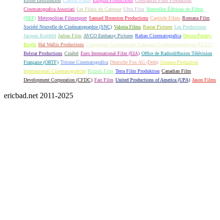
Étoile Distribution
Clarion Films
Enigma Productions
Constantin Film Produktion
Cinematografica Associati
Les Films du Carrosse
Ultra Film
Nouvelles Éditions de Films
(NEF)
Metropolitan Filmexport
Samuel Bronston Productions
Capitole Films
Romana Film
Société Nouvelle de Cinématographie (SNC)
Valoria Films
Rastar Pictures
Les Productions
Jacques Roitfeld
Jadran Film
AVCO Embassy Pictures
Rafran Cinematografica
Devon/Persky-
Bright
Hal Wallis Productions
Compagnie Commerciale Française Cinématographique (CCFC)
Belstar Productions
Cinétel
Euro International Film (EIA)
Office de Radiodiffusion Télévision
Française (ORTF)
Tritone Cinematografica
Deutsche Fox AG (Defa)
Oceania Produzioni
Internazionali Cinematografiche
Rizzoli Film
Terra Film Produktion
Canadian Film
Development Corporation (CFDC)
Fair Film
United Productions of America (UPA)
Jason Films
ericbad.net 2011-2025