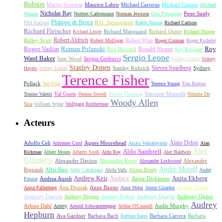
Robson
Michael Carreras
Michael Cimino
Martin Scorsese
Maurice Labro
Michael
Nicholas Ray
Winner
Norbert Carbonnaux
Norman Jewison
Otto Preminger
Peter Sasdy
Philippe de Broca
Phil Karlson
R.G. Springsteen
Ralph Nelson
Richard Carlson
Richard Fleischer
Richard Quine
Richard Lester
Richard Marquand
Richard Thorpe
Ridley Scott
Robert Aldrich
Robert Mulligan
Robert Wise
Roger Corman
Roger Richebé
Roger Vadim
Roman Polanski
Roy
Ron Howard
Ronald Neame
Roy Rowland
Sergio Leone
Ward Baker
Sam Wood
Sergio Corbucci
Sidney Gilliat
Sidney
Stanley Donen
Steven Spielberg
Stanley Kubrick
Sydney
Hayers
Sidney Lumet
Terence Fisher
Pollack
Ted Post
Terence Young
Tim Burton
Val Guest
Vincente Minnelli
Tonino Valerii
Vernon Sewell
Victor Fleming
Vittorio De
Woody Allen
Sica
William Wyler
Wolfgang Reitherman
Acteurs
Alain Delon
Adolfo Celi
Agnes Moorehead
Adrienne Corri
Akiko Wakabayashi
Alan
Alec
Aldo Sambrell
Rickman
Albert Moses
Alberto Sordi
Aldo Ray
Alec Baldwin
Guinness
Alexander Davion
Alexander Knox
Alexandre
Alexander Lockwood
André Morell
Rignault
Alfie Bass
Alfio Caltabiano
Alida Valli
Alison Doody
André
Andrew Keir
Andrex
Anita Ekberg
Andrea Aureli
Angie Dickinson
Pousse
Ann Dvorak
Anne Baxter
Anouk Aimée
Anita Pallenberg
Anne Helm
Annie Girardot
Anthony Daniels
Anthony Quayle
Anthony Quinn
Anthony Higgins
Anthony Perkins
Audrey
Arlene Dahl
Audie Murphy
Arletty
Arnold Schwarzenegger
Arthur O'Connell
Hepburn
Ava Gardner
Barbara Bach
Barbara Carrera
Barbara
Barbara Bates