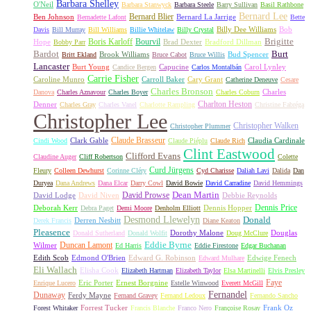
Barbara Shelley
O'Neil
Barbara Stanwyck
Barbara Steele
Barry Sullivan
Basil Rathbone
Bernard Lee
Bernard Blier
Ben Johnson
Bernard La Jarrige
Bernadette Lafont
Bette
Billy Dee Williams
Bob
Davis
Bill Murray
Bill Williams
Billie Whitelaw
Billy Crystal
Boris Karloff
Bourvil
Brigitte
Hope
Brad Dexter
Bradford Dillman
Bobby Parr
Bardot
Burt
Brook Williams
Bud Spencer
Britt Ekland
Bruce Cabot
Bruce Willis
Lancaster
Burt Young
Capucine
Carol Lynley
Candice Bergen
Carlos Montalbán
Carrie Fisher
Caroline Munro
Carroll Baker
Cary Grant
Catherine Deneuve
Cesare
Charles Bronson
Charles
Danova
Charles Aznavour
Charles Boyer
Charles Coburn
Charlton Heston
Denner
Charles Gray
Charles Vanel
Charlotte Rampling
Christine Fabréga
Christopher Lee
Christopher Walken
Christopher Plummer
Claude Brasseur
Clark Gable
Claudia Cardinale
Cindi Wood
Claude Piéplu
Claude Rich
Clint Eastwood
Clifford Evans
Claudine Auger
Cliff Robertson
Colette
Curd Jürgens
Fleury
Colleen Dewhurst
Corinne Cléry
Cyd Charisse
Daliah Lavi
Dalida
Dan
Duryea
Dana Andrews
Dana Elcar
Darry Cowl
David Bowie
David Carradine
David Hemmings
David Prowse
Dean Martin
David Lodge
David Niven
Debbie Reynolds
Dennis Price
Deborah Kerr
Dennis Hopper
Debra Paget
Demi Moore
Denholm Elliott
Desmond Llewelyn
Donald
Derren Nesbitt
Derek Francis
Diane Keaton
Pleasence
Dorothy Malone
Douglas
Donald Sutherland
Donald Wolfit
Doug McClure
Duncan Lamont
Eddie Byrne
Wilmer
Ed Harris
Eddie Firestone
Edgar Buchanan
Edith Scob
Edmond O'Brien
Edward G. Robinson
Edwige Fenech
Edward Mulhare
Eli Wallach
Elisha Cook
Elizabeth Hartman
Elizabeth Taylor
Elsa Martinelli
Elvis Presley
Faye
Eric Porter
Ernest Borgnine
Enrique Lucero
Estelle Winwood
Everett McGill
Fernandel
Dunaway
Ferdy Mayne
Fernand Gravey
Fernand Ledoux
Fernando Sancho
Forrest Tucker
Frank Oz
Forest Whitaker
Francis Blanche
Franco Nero
Françoise Rosay