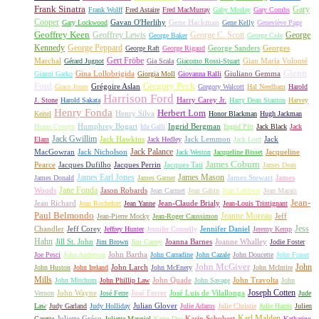
Frank Sinatra
Gary
Frank Wolff
Fred Astaire
Fred MacMurray
Gaby Morlay
Gary Combs
Cooper
Gavan O'Herlihy
Gene Hackman
Gary Lockwood
Gene Kelly
Geneviève Page
Geoffrey Keen
Geoffrey Lewis
George C. Scott
George
George Baker
George Cole
Kennedy
George Peppard
George Sanders
Georges
George Raft
George Rigaud
Gert Fröbe
Marchal
Gian Maria Volonté
Gérard Jugnot
Gia Scala
Giacomo Rossi-Stuart
Glenn
Gina Lollobrigida
Giuliano Gemma
Gianni Garko
Giorgia Moll
Giovanna Ralli
Gregory Peck
Ford
Grégoire Aslan
Grace Jones
Gregory Walcott
Hal Needham
Harold
Harrison Ford
Harry Carey Jr.
J. Stone
Harold Sakata
Harry Dean Stanton
Harvey
Henry Fonda
Herbert Lom
Henry Silva
Keitel
Honor Blackman
Hugh Jackman
Humphrey Bogart
Ingrid Bergman
Hume Cronyn
Ida Galli
Ingrid Pitt
Jack Black
Jack
Jack Gwillim
Jack Hawkins
Jack Lemmon
Jack
Elam
Jack Hedley
Jack Lord
Jack Palance
MacGowran
Jack Nicholson
Jacqueline
Jack Weston
Jacqueline Bisset
James Coburn
Pearce
Jacques Dufilho
Jacques Perrin
Jacques Tati
James Dean
James Earl Jones
James Mason
James Stewart
James
James Donald
James Garner
Jane Fonda
Woods
Jason Robards
Jean Carmet
Jean Gabin
Jean Lefebvre
Jean Marais
Jean-
Jean Richard
Jean-Claude Brialy
Jean Rochefort
Jean Yanne
Jean-Louis Trintignant
Paul Belmondo
Jeanne Moreau
Jeff
Jean-Pierre Mocky
Jean-Roger Caussimon
Jess
Chandler
Jeff Corey
Jennifer Daniel
Jeffrey Hunter
Jennifer Connelly
Jeremy Kemp
Hahn
Jill St. John
Joanna Barnes
Joanne Whalley
Jim Brown
Jim Carrey
Jodie Foster
John Bartha
Joe Pesci
John Anderson
John Carradine
John Cazale
John Doucette
John Fraser
John McGiver
John
John Larch
John Huston
John Ireland
John McEnery
John McIntire
Mills
John Quade
John Travolta
John Mitchum
John Phillip Law
John Savage
John
Joseph Cotten
John Wayne
José Ferrer
José Luis de Vilallonga
Vernon
José Ferre
Jude
Julian Glover
Law
Judy Garland
Judy Holliday
Julie Adams
Julie Christie
Julie Harris
Julien
Karl Malden
Juliette Gréco
Karin Schubert
Carette
Juliette Mayniel
Karin Dor
Katharine