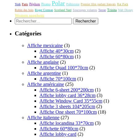
Polar
Péplum
Pirates
York
Paris
Préhistoire
Premier film parlant français
Rat Pack
Robin des bois
Roger Corman
Scotland Yard
Soucoupes volantes
Tarzan
Trinita
Walt Disney
Western spaghetti
Rechercher :
Catégories
Affiche mexicaine
(3)
Affiche 40*30cm
(2)
Affiche 60*80cm
(1)
Affiche anglaise
(2)
Affiche Quad 100*70cm
(2)
Affiche argentine
(1)
Affiche 70*100cm
(1)
Affiche américaine
(25)
Affiche 6-sheet 200*200cm
(1)
Affiche lobby card 36*28cm
(3)
Affiche Window Card 35*55cm
(1)
Affiche 3 sheets 104*205cm
(2)
Affiche One sheet 70*100cm
(18)
Affiche italienne
(27)
Affiche locandina 33*70cm
(3)
Affichette 60*80cm
(2)
Affiche lobby-card
(2)