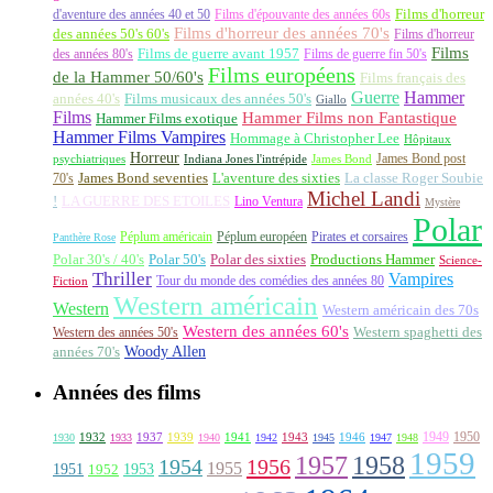
d'aventure des années 40 et 50
Films d'épouvante des années 60s
Films d'horreur
Films d'horreur des années 70's
des années 50's 60's
Films d'horreur
Films
des années 80's
Films de guerre avant 1957
Films de guerre fin 50's
Films européens
de la Hammer 50/60's
Films français des
Guerre
Hammer
années 40's
Films musicaux des années 50's
Giallo
Films
Hammer Films non Fantastique
Hammer Films exotique
Hammer Films Vampires
Hommage à Christopher Lee
Hôpitaux
Horreur
James Bond post
Indiana Jones l'intrépide
psychiatriques
James Bond
La classe Roger Soubie
70's
James Bond seventies
L'aventure des sixties
Michel Landi
!
LA GUERRE DES ETOILES
Lino Ventura
Mystère
Polar
Péplum américain
Péplum européen
Pirates et corsaires
Panthère Rose
Polar 30's / 40's
Polar 50's
Polar des sixties
Productions Hammer
Science-
Thriller
Vampires
Tour du monde des comédies des années 80
Fiction
Western américain
Western
Western américain des 70s
Western des années 60's
Western des années 50's
Western spaghetti des
Woody Allen
années 70's
Années des films
1949
1950
1932
1937
1939
1941
1943
1946
1930
1933
1940
1942
1945
1947
1948
1959
1957
1958
1956
1954
1955
1951
1952
1953