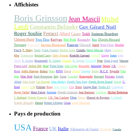
Affichistes
Boris Grinsson
Jean Mascii
Michel
Landi
Constantin Belinsky
Guy Gérard Noël
Roger Soubie
Ferracci
Allard
Casaro
Tealdi
Jouineau Bourduge
Clément Hurel
Yves Thos
Kerfyser
Bob Peak
Koutachy
Rau
D'après Howard
Terpning
Fourastié
Jacques Bonneaud
François
Ghirardi
Xarrié
René Péron
Druillet
Floc'h
P. Marty
Venin
Frank Frazetta
Michel Jouin
Ciriello
Hervé Morvan
Okley
Gourdon
Mos
Trambouze
Bernard Lancy
Drew Struzan
Rodolfo Gasparri
Savkoff
Googe
Joann
John
Alvin
E. Sciotti
Boumendil
R. Geleng
Fouteau
R. Seguin
Kislaroff
Sym
Alain Lynch
Vaissier
Pierre Levé
Atelier 606
Head
Pierre Etaix
Jean Gigax
Boissière
Akinstler
Deseta
J.B.
Chanay
Brini
Joëlle Marquet
Brénot
Mara
RINN
David
Sciotti
Faugère
Bacha
M.C.P.
Peyrolle
Paul
Igert
Marc Réal
René Renneteau
Siry
Zoran
Gonzalez
Beaugendre
Bertrand
Piovano
d'après
Allard
John Solie
Léo Kouper
John Berkey
d'après Tom Jung
d'après Roger Kastel
Amsel
C.
René
Cerutti
J.M
Politeer
Bouy
Jean Simon
Cris
Tonin
George Barr
Studio E2
Collignon
Roger Vacher
Henri Faivre
Arnstam
D'après Grinsson
Jean Barnoux
Goldman
Michel Berberian
J. Barbaud
D'après François
J.D. Van Caulaert
Flipo
Dastor
Manuel de Rugama
G. Pezeril
D'après Belinsky
Desmé
Robert Lévèque
Gruau
Luigi Martinati
Pays de production
USA
France
UK
Italie
Allemagne de l'ouest
Espagne
Canada