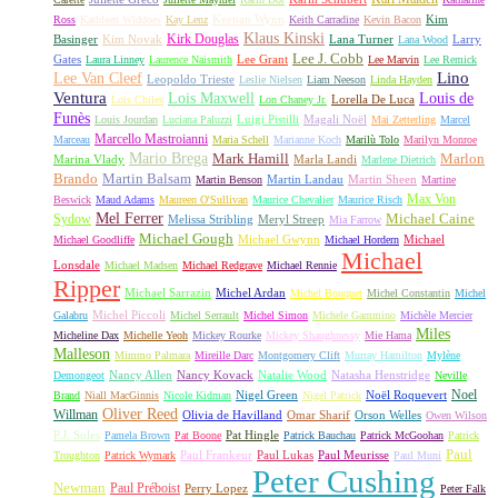
Keenan Wynn
Kim
Ross
Kathleen Widdoes
Kay Lenz
Keith Carradine
Kevin Bacon
Klaus Kinski
Kirk Douglas
Basinger
Kim Novak
Lana Turner
Larry
Lana Wood
Lee J. Cobb
Gates
Lee Grant
Laura Linney
Laurence Naismith
Lee Marvin
Lee Remick
Lino
Lee Van Cleef
Leopoldo Trieste
Leslie Nielsen
Liam Neeson
Linda Hayden
Ventura
Lois Maxwell
Louis de
Lorella De Luca
Lois Chiles
Lon Chaney Jr.
Funès
Luigi Pistilli
Magali Noël
Louis Jourdan
Luciana Paluzzi
Mai Zetterling
Marcel
Marcello Mastroianni
Marceau
Maria Schell
Marianne Koch
Marilù Tolo
Marilyn Monroe
Mario Brega
Mark Hamill
Marlon
Marina Vlady
Marla Landi
Marlene Dietrich
Martin Balsam
Brando
Martin Landau
Martin Sheen
Martin Benson
Martine
Max Von
Beswick
Maud Adams
Maureen O'Sullivan
Maurice Chevalier
Maurice Risch
Mel Ferrer
Sydow
Michael Caine
Melissa Stribling
Meryl Streep
Mia Farrow
Michael Gough
Michael Gwynn
Michael
Michael Goodliffe
Michael Hordern
Michael
Lonsdale
Michael Madsen
Michael Redgrave
Michael Rennie
Ripper
Michael Sarrazin
Michel Ardan
Michel Bouquet
Michel Constantin
Michel
Michel Piccoli
Galabru
Michel Serrault
Michel Simon
Michele Gammino
Michèle Mercier
Miles
Micheline Dax
Michelle Yeoh
Mickey Rourke
Mickey Shaughnessy
Mie Hama
Malleson
Mimmo Palmara
Mireille Darc
Montgomery Clift
Murray Hamilton
Mylène
Nancy Allen
Nancy Kovack
Natalie Wood
Natasha Henstridge
Demongeot
Neville
Noel
Nigel Green
Noël Roquevert
Brand
Niall MacGinnis
Nicole Kidman
Nigel Patrick
Oliver Reed
Willman
Olivia de Havilland
Omar Sharif
Orson Welles
Owen Wilson
P.J. Soles
Pat Hingle
Pamela Brown
Pat Boone
Patrick Bauchau
Patrick McGoohan
Patrick
Paul
Paul Frankeur
Paul Lukas
Paul Meurisse
Troughton
Patrick Wymark
Paul Muni
Peter Cushing
Newman
Paul Préboist
Perry Lopez
Peter Falk