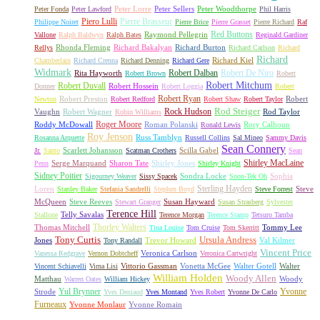
Peter Lorre
Peter Sellers
Peter Woodthorpe
Peter Fonda
Peter Lawford
Phil Harris
Piero Lulli
Pierre Brasseur
Philippe Noiret
Pierre Brice
Pierre Grasset
Pierre Richard
Raf
Red Buttons
Raymond Pellegrin
Vallone
Ralph Baldwyn
Ralph Bates
Reginald Gardiner
Rhonda Fleming
Richard Bakalyan
Richard Burton
Rellys
Richard Carlson
Richard
Richard
Richard Kiel
Chamberlain
Richard Crenna
Richard Denning
Richard Gere
Widmark
Robert Dalban
Robert De Niro
Rita Hayworth
Robert Brown
Robert
Robert Mitchum
Robert Duvall
Robert Hossein
Donner
Robert Loggia
Robert
Robert Ryan
Robert Preston
Robert
Newton
Robert Redford
Robert Shaw
Robert Taylor
Rock Hudson
Rod Steiger
Vaughn
Robert Wagner
Rod Taylor
Robin Williams
Roger Moore
Roddy McDowall
Roman Polanski
Rory Calhoun
Ronald Lewis
Roy Jenson
Russ Tamblyn
Rosanna Arquette
Russell Collins
Sal Mineo
Sammy Davis
Sean Connery
Scarlett Johansson
Scilla Gabel
Jr.
Santo
Scatman Crothers
Sean
Shirley MacLaine
Serge Marquand
Sharon Tate
Shirley Jones
Penn
Shirley Knight
Sidney Poitier
Sondra Locke
Sophia
Sigourney Weaver
Sissy Spacek
Soon-Tek Oh
Sterling Hayden
Loren
Steve
Stanley Baker
Stefania Sandrelli
Stephen Boyd
Steve Forrest
McQueen
Steve Reeves
Susan Hayward
Stewart Granger
Susan Strasberg
Sylvester
Terence Hill
Telly Savalas
Stallone
Terence Morgan
Terence Stamp
Tetsuro Tamba
Thorley Walters
Thomas Mitchell
Tommy Lee
Tina Louise
Tom Cruise
Tom Skerritt
Tony Curtis
Ursula Andress
Jones
Trevor Howard
Val Kilmer
Tony Randall
Vincent Price
Veronica Carlson
Vanessa Redgrave
Vernon Dobtcheff
Veronica Cartwright
Vittorio Gassman
Vonetta McGee
Walter Gotell
Walter
Vincent Schiavelli
Virna Lisi
William Holden
Woody Allen
Matthau
Woody
Warren Oates
William Hickey
Yul Brynner
Yvonne
Strode
Yves Deniaud
Yves Montand
Yves Robert
Yvonne De Carlo
Furneaux
Yvonne Monlaur
Yvonne Romain