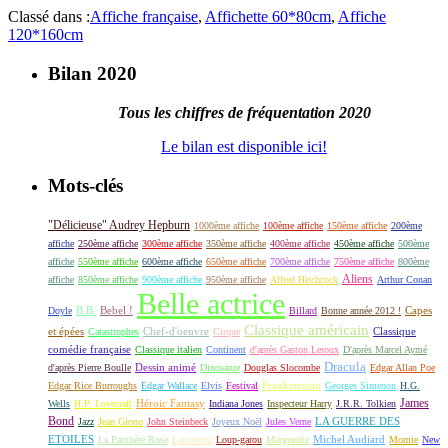
Classé dans :
Affiche française
,
Affichette 60*80cm
,
Affiche
120*160cm
Bilan 2020
Tous les chiffres de fréquentation 2020
Le bilan est disponible ici!
Mots-clés
"Délicieuse" Audrey Hepburn
1000ème affiche
100ème affiche
150ème affiche
200ème
affiche
250ème affiche
300ème affiche
350ème affiche
400ème affiche
450ème affiche
500ème
affiche
550ème affiche
600ème affiche
650ème affiche
700ème affiche
750ème affiche
800ème
Aliens
affiche
850ème affiche
900ème affiche
950ème affiche
Alfred Hitchcock
Arthur Conan
Belle actrice
B.B.
Bebel !
Capes
Doyle
Billard
Bonne année 2012 !
Classique américain
et épées
Classique
Catastrophes
Chef-d'oeuvre
Cirque
comédie française
Classique italien
Continent
d'après Gaston Leroux
D'après Marcel Aymé
Dracula
Dessin animé
d'après Pierre Boulle
Dinosaure
Douglas Slocombe
Edgar Allan Poe
Frankenstein
Edgar Rice Burroughs
Edgar Wallace
Elvis
Festival
Georges Simenon
H.G.
James
Héroic Fantasy
Wells
H.P. Lovecraft
Indiana Jones
Inspecteur Harry
J.R.R. Tolkien
Bond
LA GUERRE DES
Jazz
Jean Giono
John Steinbeck
Joyeux Noël
Jules Verne
ETOILES
Michel Audiard
La Panthère Rose
Lamartine
Loup-garou
Marguerite
Momie
New