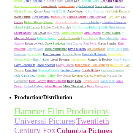
Bruns
Leigh Harline
Vincent Scotto
Lester Lee
Tristram Cary
Leonard Salzedo
Krzysztof Komeda
David Arnold
Gianni Ferrio
Kyle Eastwood
Stanley Wilson
Vangelis
Charles Strouse
Quincy Jones
Henri Crolla
André Hodeir
Hubert Rostaing
Jean-Louis Ducarme
Ralph Ferraro
Piero Umiliani
Jacques Brel
François Rauber
Henri Bourtayre
Hans May
Paul
Dunlap
Richard Rodney Bennett
Daniele Amfitheatrof
Billy Goldenberg
Christian Chevallier
Martial Solal
Jacques Métehen
David Buttolph
'By' Dunham
Richard LaSalle
Fritz Wenneis
Lothar Brühne
Sol Kaplan
Roy Webb
Gerard Schurmann
Alan Howarth
Michael Kamen
f
Massimo Morante
Fabio Pignatelli
Claudio Simonetti
David Gibson
Harry Manfredini
Dario
Argento
Robert de Nesle
Steve Boeddeker
John Cacavas
Paul Ferris
Martin Böttcher
Keith
Papworth
Georges Auric
Mario Nascimbene
David Munrow
Ian Underwood
Trevor Jones
Remi
Gassmann
Artie Butler
Franz Waxman
Bronislau Kaper
Friedrich Hollaender
Walter Scharf
Nelson Riddle
Hans J. Salter
Lionel Newman
Luis Bacalov
François de Roubaix
Paul J. Smith
Harry Connick Jr.
David Newman
George Fenton
John Ottman
Paul Haslinger
Rolfe Kent
Hans
Zimmer
Peter Best
Raymond Lefevre
Geoffrey Burgon
Claude Bolling
Laurence Rosenthal
Jesús García Leoz
Joseph J. Lilley
Tony Aubin
Raymond Gallois-Montbrun
Marceau Van
Hoorebecke
Henri Forterre
Herbert Stothart
Irving Gertz
Herman Stein
Jean Marion
Louis
Beydts
Richard Rodgers
Albert Raisner
Mikis Theodorakis
Bruce Montgomery
Production/Distribution
Hammer Film Productions
Universal Pictures
Twentieth
Century Fox
Columbia Pictures