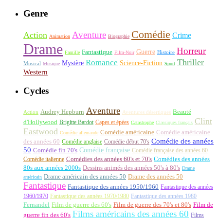
Genre
Comédie
Aventure
Action
Crime
Animation
Biographie
Drame
Horreur
Fantastique
Guerre
Histoire
Famille
Film-Noir
Thriller
Romance
Science-Fiction
Mystère
Musical
Musique
Sport
Western
Cycles
Aventure
Audrey Hepburn
Beauté
Aventures désertiques
Action
Clint
d'Hollywood
Brigitte Bardot
Capes et épées
Catastrophe
Classiques français
Eastwood
Comédie américaine
Comédie américaine
Comédie allemande
Comédie des années
des années 60
Comédie anglaise
Comédie début 70's
50
Comédie française
Comédie fin 70's
Comédie française des années 60
Comédie italienne
Comédies des années 60's et 70's
Comédies des années
80s aux années 2000s
Dessins animés des années 50's à 80's
Drame
Drame américain des années 50
Drame des années 50
américain
Fantastique
Fantastique des années 1950/1960
Fantastique des années
1960/1970
Fantastique des années 1970/1980
Fantastique des années 1980
Fernandel
Film de guerre des 60's
Film de guerre des 70's et 80's
Film de
Films américains des années 60
guerre fin des 60's
Films