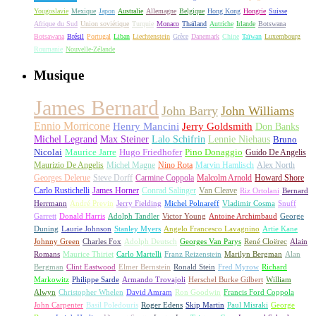
Yougoslavie
Mexique
Japon
Australie
Allemagne
Belgique
Hong Kong
Hongrie
Suisse
Afrique du Sud
Union soviétique
Turquie
Monaco
Thaïland
Autriche
Irlande
Botswana
Botsawana
Brésil
Portugal
Liban
Liechtenstein
Grèce
Danemark
Chine
Taïwan
Luxembourg
Roumanie
Nouvelle-Zélande
Musique
James Bernard
John Barry
John Williams
Ennio Morricone
Henry Mancini
Jerry Goldsmith
Don Banks
Michel Legrand
Max Steiner
Lalo Schifrin
Lennie Niehaus
Bruno
Nicolai
Maurice Jarre
Hugo Friedhofer
Pino Donaggio
Guido De Angelis
Maurizio De Angelis
Michel Magne
Nino Rota
Marvin Hamlisch
Alex North
Georges Delerue
Steve Dorff
Carmine Coppola
Malcolm Arnold
Howard Shore
Carlo Rustichelli
James Horner
Conrad Salinger
Van Cleave
Riz Ortolani
Bernard
Herrmann
André Previn
Jerry Fielding
Michel Polnareff
Vladimir Cosma
Snuff
Garrett
Donald Harris
Adolph Tandler
Victor Young
Antoine Archimbaud
George
Duning
Laurie Johnson
Stanley Myers
Angelo Francesco Lavagnino
Artie Kane
Johnny Green
Charles Fox
Adolph Deutsch
Georges Van Parys
René Cloërec
Alain
Romans
Maurice Thiriet
Carlo Martelli
Franz Reizenstein
Marilyn Bergman
Alan
Bergman
Clint Eastwood
Elmer Bernstein
Ronald Stein
Fred Myrow
Richard
Markowitz
Philippe Sarde
Armando Trovajoli
Herschel Burke Gilbert
William
Alwyn
Christopher Whelen
David Amram
Ron Goodwin
Francis Ford Coppola
John Carpenter
Basil Poledouris
Roger Edens
Skip Martin
Paul Misraki
George