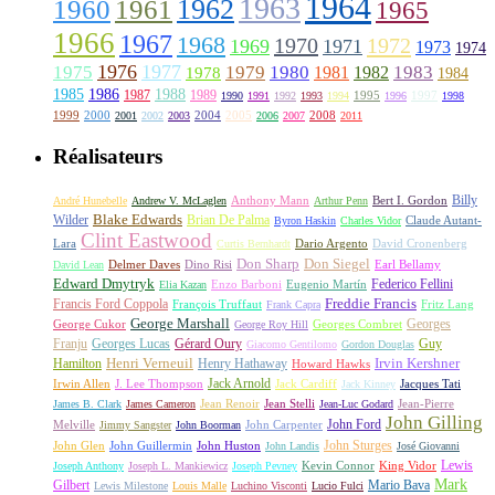
1964
1963
1962
1960
1961
1965
1966
1967
1968
1970
1972
1969
1971
1973
1974
1976
1977
1975
1979
1980
1981
1983
1978
1982
1984
1985
1986
1988
1987
1989
1995
1997
1990
1991
1992
1993
1994
1996
1998
1999
2000
2004
2005
2008
2001
2002
2003
2006
2007
2011
Réalisateurs
Billy
Anthony Mann
André Hunebelle
Andrew V. McLaglen
Arthur Penn
Bert I. Gordon
Wilder
Blake Edwards
Brian De Palma
Claude Autant-
Byron Haskin
Charles Vidor
Clint Eastwood
Lara
David Cronenberg
Curtis Bernhardt
Dario Argento
Don Sharp
Don Siegel
David Lean
Delmer Daves
Dino Risi
Earl Bellamy
Edward Dmytryk
Federico Fellini
Elia Kazan
Enzo Barboni
Eugenio Martín
Freddie Francis
Francis Ford Coppola
François Truffaut
Fritz Lang
Frank Capra
George Marshall
George Cukor
Georges
George Roy Hill
Georges Combret
Franju
Georges Lucas
Gérard Oury
Guy
Giacomo Gentilomo
Gordon Douglas
Irvin Kershner
Henri Verneuil
Henry Hathaway
Hamilton
Howard Hawks
Jack Arnold
Jacques Tati
Irwin Allen
J. Lee Thompson
Jack Cardiff
Jack Kinney
James B. Clark
James Cameron
Jean Renoir
Jean Stelli
Jean-Luc Godard
Jean-Pierre
John Gilling
John Carpenter
John Ford
Melville
Jimmy Sangster
John Boorman
John Sturges
John Huston
John Glen
John Guillermin
John Landis
José Giovanni
Lewis
King Vidor
Joseph Anthony
Joseph L. Mankiewicz
Joseph Pevney
Kevin Connor
Mark
Gilbert
Mario Bava
Lewis Milestone
Louis Malle
Luchino Visconti
Lucio Fulci