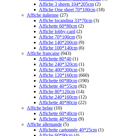
Affiche 3 sheets 104*205cm
(2)
Affiche One sheet 70*100cm
(18)
Affiche italienne
(27)
Affiche locandina 33*70cm
(3)
Affichette 60*80cm
(2)
Affiche lobby-card
(2)
Affiche 70*100cm
(5)
Affiche 140*200cm
(9)
Affiche 100*140cm
(6)
Affiche française
(943)
Affichette 80*40
(1)
Affiche 240*320cm
(1)
Affiche 400*300cm
(3)
Affiche 120*160cm
(660)
Affichette 60*80cm
(190)
Affichette 40*55cm
(92)
Affiche 80*120cm
(14)
Affiche 240*160cm
(12)
Affichette 40*80cm
(22)
Affiche belge
(10)
Affichette 60*40cm
(1)
Affichette 40*60cm
(9)
Affiche allemande
(5)
Affichette cartonnée 40*25cm
(1)
Affiche 60*90cm
(4)