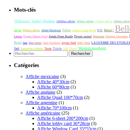
Mots-clés
"Délicieuse" Audrey Hepburn
1000ème affiche
100ème affiche
150ème affiche
200ème affich
Bell
Aliens
B.B.
Bebel !
affiche
950ème affiche
Alfred Hitchcock
Arthur Conan Doyle
Dessin animé
Leroux
D'après Marcel Aymé
d'après Pierre Boulle
Dinosaure
Douglas Slocombe
Bond
LA GUERRE DES ETOILE
Jazz
Jean Giono
John Steinbeck
Joyeux Noël
Jules Verne
Western spaghetti
Yard
Soucoupes volantes
Tarzan
Trinita
Walt Disney
Rechercher :
Catégories
Affiche mexicaine
(3)
Affiche 40*30cm
(2)
Affiche 60*80cm
(1)
Affiche anglaise
(2)
Affiche Quad 100*70cm
(2)
Affiche argentine
(1)
Affiche 70*100cm
(1)
Affiche américaine
(25)
Affiche 6-sheet 200*200cm
(1)
Affiche lobby card 36*28cm
(3)
Affiche Window Card 35*55cm
(1)