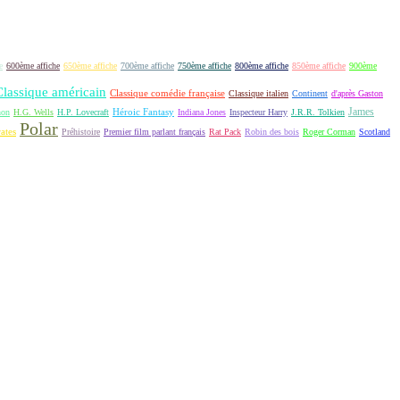
e
600ème affiche
650ème affiche
700ème affiche
750ème affiche
800ème affiche
850ème affiche
900ème
Classique américain
Classique comédie française
Classique italien
Continent
d'après Gaston
James
Héroic Fantasy
non
H.G. Wells
H.P. Lovecraft
Indiana Jones
Inspecteur Harry
J.R.R. Tolkien
Polar
rates
Préhistoire
Premier film parlant français
Rat Pack
Robin des bois
Roger Corman
Scotland