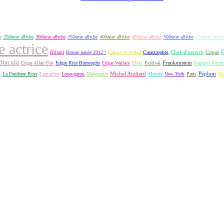
e
250ème affiche
300ème affiche
350ème affiche
400ème affiche
450ème affiche
500ème affiche
550ème affich
e actrice
Capes et épées
Billard
Bonne année 2012 !
Catastrophes
Chef-d'oeuvre
Cirque
Dracula
Frankenstein
Edgar Allan Poe
Edgar Rice Burroughs
Edgar Wallace
Elvis
Festival
Georges Sime
S
Michel Audiard
Péplum
Pi
La Panthère Rose
Lamartine
Loup-garou
Marguerite
Momie
New York
Paris