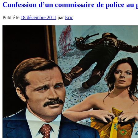
Confession d’un commissaire de police au 
Publié le
18 décembre 2011
par
Eric