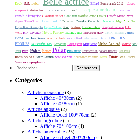
Belle actrice
B.B.
Bebel !
Capes
Doyle
Billard
Bonne année 2012 !
Classique américain
et épées
Classique
Catastrophes
Chef-d'oeuvre
Cirque
comédie française
Classique italien
Continent
d'après Gaston Leroux
D'après Marcel Aymé
Dracula
Dessin animé
d'après Pierre Boulle
Dinosaure
Douglas Slocombe
Edgar Allan Poe
Frankenstein
Edgar Rice Burroughs
Edgar Wallace
Elvis
Festival
Georges Simenon
H.G.
James
Héroic Fantasy
Wells
H.P. Lovecraft
Indiana Jones
Inspecteur Harry
J.R.R. Tolkien
Bond
LA GUERRE DES
Jazz
Jean Giono
John Steinbeck
Joyeux Noël
Jules Verne
ETOILES
Michel Audiard
La Panthère Rose
Lamartine
Loup-garou
Marguerite
Momie
New
Polar
Péplum
Pirates
York
Paris
Préhistoire
Premier film parlant français
Rat Pack
Robin des bois
Roger Corman
Scotland Yard
Soucoupes volantes
Tarzan
Trinita
Walt Disney
Western spaghetti
Rechercher :
Catégories
Affiche mexicaine
(3)
Affiche 40*30cm
(2)
Affiche 60*80cm
(1)
Affiche anglaise
(2)
Affiche Quad 100*70cm
(2)
Affiche argentine
(1)
Affiche 70*100cm
(1)
Affiche américaine
(25)
Affiche 6-sheet 200*200cm
(1)