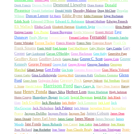
Desmond Llewelyn
Donald
Derren Nesbitt
Derek Francis
Diane Keaton
Pleasence
Dorothy Malone
Douglas
Donald Sutherland
Donald Wolfit
Doug McClure
Duncan Lamont
Eddie Byrne
Wilmer
Ed Harris
Eddie Firestone
Edgar Buchanan
Edith Scob
Edmond O'Brien
Edward G. Robinson
Edwige Fenech
Edward Mulhare
Eli Wallach
Elisha Cook
Elizabeth Hartman
Elizabeth Taylor
Elsa Martinelli
Elvis Presley
Faye
Eric Porter
Ernest Borgnine
Enrique Lucero
Estelle Winwood
Everett McGill
Fernandel
Dunaway
Ferdy Mayne
Fernand Gravey
Fernand Ledoux
Fernando Sancho
Forrest Tucker
Frank Oz
Forest Whitaker
Francis Blanche
Franco Nero
Françoise Rosay
Frank Sinatra
Gary
Frank Wolff
Fred Astaire
Fred MacMurray
Gaby Morlay
Gary Combs
Cooper
Gavan O'Herlihy
Gene Hackman
Gary Lockwood
Gene Kelly
Geneviève Page
Geoffrey Keen
Geoffrey Lewis
George C. Scott
George
George Baker
George Cole
Kennedy
George Peppard
George Sanders
Georges
George Raft
George Rigaud
Gert Fröbe
Marchal
Gian Maria Volonté
Gérard Jugnot
Gia Scala
Giacomo Rossi-Stuart
Glenn
Gina Lollobrigida
Giuliano Gemma
Gianni Garko
Giorgia Moll
Giovanna Ralli
Gregory Peck
Ford
Grégoire Aslan
Grace Jones
Gregory Walcott
Hal Needham
Harold
Harrison Ford
Harry Carey Jr.
J. Stone
Harold Sakata
Harry Dean Stanton
Harvey
Henry Fonda
Herbert Lom
Henry Silva
Keitel
Honor Blackman
Hugh Jackman
Humphrey Bogart
Ingrid Bergman
Hume Cronyn
Ida Galli
Ingrid Pitt
Jack Black
Jack
Jack Gwillim
Jack Hawkins
Jack Lemmon
Jack
Elam
Jack Hedley
Jack Lord
Jack Palance
MacGowran
Jack Nicholson
Jacqueline
Jack Weston
Jacqueline Bisset
James Coburn
Pearce
Jacques Dufilho
Jacques Perrin
Jacques Tati
James Dean
James Earl Jones
James Mason
James Stewart
James
James Donald
James Garner
Jane Fonda
Woods
Jason Robards
Jean Carmet
Jean Gabin
Jean Lefebvre
Jean Marais
Jean-
Jean Richard
Jean-Claude Brialy
Jean Rochefort
Jean Yanne
Jean-Louis Trintignant