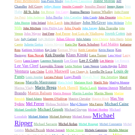
Paul Belmondo
Jeanne Moreau
Jeff
Jean-Pierre Mocky
Jean-Roger Caussimon
Jess
Chandler
Jeff Corey
Jennifer Daniel
Jeffrey Hunter
Jennifer Connelly
Jeremy Kemp
Hahn
Jill St. John
Joanna Barnes
Joanne Whalley
Jim Brown
Jim Carrey
Jodie Foster
John Bartha
Joe Pesci
John Anderson
John Carradine
John Cazale
John Doucette
John Fraser
John McGiver
John
John Larch
John Huston
John Ireland
John McEnery
John McIntire
Mills
John Quade
John Travolta
John Mitchum
John Phillip Law
John Savage
John
Joseph Cotten
John Wayne
José Ferrer
José Luis de Vilallonga
Vernon
José Ferre
Jude
Julian Glover
Law
Judy Garland
Judy Holliday
Julie Adams
Julie Christie
Julie Harris
Julien
Karl Malden
Juliette Gréco
Karin Schubert
Carette
Juliette Mayniel
Karin Dor
Katharine
Keenan Wynn
Kim
Ross
Kathleen Widdoes
Kay Lenz
Keith Carradine
Kevin Bacon
Klaus Kinski
Kirk Douglas
Basinger
Kim Novak
Lana Turner
Larry
Lana Wood
Lee J. Cobb
Gates
Lee Grant
Laura Linney
Laurence Naismith
Lee Marvin
Lee Remick
Lino
Lee Van Cleef
Leopoldo Trieste
Leslie Nielsen
Liam Neeson
Linda Hayden
Ventura
Lois Maxwell
Louis de
Lorella De Luca
Lois Chiles
Lon Chaney Jr.
Funès
Luigi Pistilli
Magali Noël
Louis Jourdan
Luciana Paluzzi
Mai Zetterling
Marcel
Marcello Mastroianni
Marceau
Maria Schell
Marianne Koch
Marilù Tolo
Marilyn Monroe
Mario Brega
Mark Hamill
Marlon
Marina Vlady
Marla Landi
Marlene Dietrich
Martin Balsam
Brando
Martin Landau
Martin Sheen
Martin Benson
Martine
Max Von
Beswick
Maud Adams
Maureen O'Sullivan
Maurice Chevalier
Maurice Risch
Mel Ferrer
Sydow
Michael Caine
Melissa Stribling
Meryl Streep
Mia Farrow
Michael Gough
Michael Gwynn
Michael
Michael Goodliffe
Michael Hordern
Michael
Lonsdale
Michael Madsen
Michael Redgrave
Michael Rennie
Ripper
Michael Sarrazin
Michel Ardan
Michel Bouquet
Michel Constantin
Michel
Michel Piccoli
Galabru
Michel Serrault
Michel Simon
Michele Gammino
Michèle Mercier