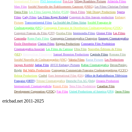
International Pictures
PSO International
Fox-Lira
Village Roadshow Pictures
Atlántida Films
Mars Film
Société Nouvelle des Établissements Gaumont (SNEG)
Les Films Christian Fechner
Dania Film
Les Films Georges Muller (FGM)
Hawk Films
Walt Disney Productions
Specta
Films
Cady Films
Les Films Roger Richebé
Comptoir du film français production
Embassy
Pictures
Transcontinental Films
La Société des Films Sirius
Société Française de
Cinématographie (SFC)
Compagnie Française de Distribution Cinématographique (CFDC)
Comptoir Français du Film (CFF)
Excelsa Film
Intermondia Films
Glomer Film
Les Films
Concordia
Rome Paris Films
Compagnia Cinematografica Champion
Emmepi Cinematografica
Étoile Distribution
Clarion Films
Enigma Productions
Constantin Film Produktion
Cinematografica Associati
Les Films du Carrosse
Ultra Film
Nouvelles Éditions de Films
(NEF)
Metropolitan Filmexport
Samuel Bronston Productions
Capitole Films
Romana Film
Société Nouvelle de Cinématographie (SNC)
Valoria Films
Rastar Pictures
Les Productions
Jacques Roitfeld
Jadran Film
AVCO Embassy Pictures
Rafran Cinematografica
Devon/Persky-
Bright
Hal Wallis Productions
Compagnie Commerciale Française Cinématographique (CCFC)
Belstar Productions
Cinétel
Euro International Film (EIA)
Office de Radiodiffusion Télévision
Française (ORTF)
Tritone Cinematografica
Deutsche Fox AG (Defa)
Oceania Produzioni
Internazionali Cinematografiche
Rizzoli Film
Terra Film Produktion
Canadian Film
Development Corporation (CFDC)
Fair Film
United Productions of America (UPA)
Jason Films
ericbad.net 2011-2025