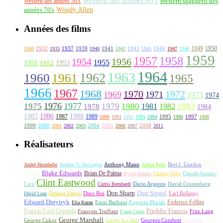
Western des années 60's
Western des années 50's
Western spaghetti des
Woody Allen
années 70's
Années des films
1949
1950
1932
1937
1939
1941
1943
1946
1930
1933
1940
1942
1945
1947
1948
1959
1957
1958
1956
1954
1955
1951
1952
1953
1964
1963
1962
1960
1961
1965
1966
1967
1968
1970
1972
1969
1971
1973
1974
1976
1977
1975
1979
1980
1981
1983
1978
1982
1984
1985
1986
1988
1987
1989
1995
1997
1990
1991
1992
1993
1994
1996
1998
1999
2000
2004
2005
2008
2001
2002
2003
2006
2007
2011
Réalisateurs
Billy
Anthony Mann
André Hunebelle
Andrew V. McLaglen
Arthur Penn
Bert I. Gordon
Wilder
Blake Edwards
Brian De Palma
Claude Autant-
Byron Haskin
Charles Vidor
Clint Eastwood
Lara
David Cronenberg
Curtis Bernhardt
Dario Argento
Don Sharp
Don Siegel
David Lean
Delmer Daves
Dino Risi
Earl Bellamy
Edward Dmytryk
Federico Fellini
Elia Kazan
Enzo Barboni
Eugenio Martín
Freddie Francis
Francis Ford Coppola
François Truffaut
Fritz Lang
Frank Capra
George Marshall
George Cukor
Georges
George Roy Hill
Georges Combret