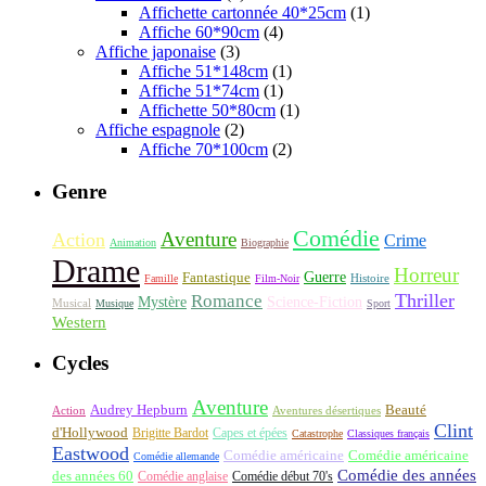
Affichette cartonnée 40*25cm
(1)
Affiche 60*90cm
(4)
Affiche japonaise
(3)
Affiche 51*148cm
(1)
Affiche 51*74cm
(1)
Affichette 50*80cm
(1)
Affiche espagnole
(2)
Affiche 70*100cm
(2)
Genre
Comédie
Aventure
Action
Crime
Animation
Biographie
Drame
Horreur
Fantastique
Guerre
Histoire
Famille
Film-Noir
Thriller
Romance
Science-Fiction
Mystère
Musical
Musique
Sport
Western
Cycles
Aventure
Audrey Hepburn
Beauté
Aventures désertiques
Action
Clint
d'Hollywood
Brigitte Bardot
Capes et épées
Catastrophe
Classiques français
Eastwood
Comédie américaine
Comédie américaine
Comédie allemande
Comédie des années
des années 60
Comédie anglaise
Comédie début 70's