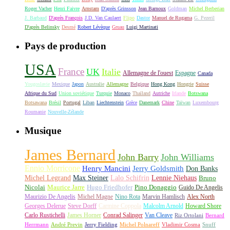
Roger Vacher
Henri Faivre
Arnstam
D'après Grinsson
Jean Barnoux
Goldman
Michel Berberian
J. Barbaud
D'après François
J.D. Van Caulaert
Flipo
Dastor
Manuel de Rugama
G. Pezeril
D'après Belinsky
Desmé
Robert Lévèque
Gruau
Luigi Martinati
Pays de production
USA
France
UK
Italie
Allemagne de l'ouest
Espagne
Canada
Yougoslavie
Mexique
Japon
Australie
Allemagne
Belgique
Hong Kong
Hongrie
Suisse
Afrique du Sud
Union soviétique
Turquie
Monaco
Thaïland
Autriche
Irlande
Botswana
Botsawana
Brésil
Portugal
Liban
Liechtenstein
Grèce
Danemark
Chine
Taïwan
Luxembourg
Roumanie
Nouvelle-Zélande
Musique
James Bernard
John Barry
John Williams
Ennio Morricone
Henry Mancini
Jerry Goldsmith
Don Banks
Michel Legrand
Max Steiner
Lalo Schifrin
Lennie Niehaus
Bruno
Nicolai
Maurice Jarre
Hugo Friedhofer
Pino Donaggio
Guido De Angelis
Maurizio De Angelis
Michel Magne
Nino Rota
Marvin Hamlisch
Alex North
Georges Delerue
Steve Dorff
Carmine Coppola
Malcolm Arnold
Howard Shore
Carlo Rustichelli
James Horner
Conrad Salinger
Van Cleave
Riz Ortolani
Bernard
Herrmann
André Previn
Jerry Fielding
Michel Polnareff
Vladimir Cosma
Snuff