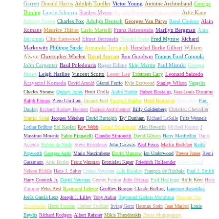
Garrett
Donald Harris
Adolph Tandler
Victor Young
Antoine Archimbaud
George
Duning
Laurie Johnson
Stanley Myers
Angelo Francesco Lavagnino
Artie Kane
Johnny Green
Charles Fox
Adolph Deutsch
Georges Van Parys
René Cloërec
Alain
Romans
Maurice Thiriet
Carlo Martelli
Franz Reizenstein
Marilyn Bergman
Alan
Bergman
Clint Eastwood
Elmer Bernstein
Ronald Stein
Fred Myrow
Richard
Markowitz
Philippe Sarde
Armando Trovajoli
Herschel Burke Gilbert
William
Alwyn
Christopher Whelen
David Amram
Ron Goodwin
Francis Ford Coppola
John Carpenter
Basil Poledouris
Roger Edens
Skip Martin
Paul Misraki
George
Bruns
Leigh Harline
Vincent Scotto
Lester Lee
Tristram Cary
Leonard Salzedo
Krzysztof Komeda
David Arnold
Gianni Ferrio
Kyle Eastwood
Stanley Wilson
Vangelis
Charles Strouse
Quincy Jones
Henri Crolla
André Hodeir
Hubert Rostaing
Jean-Louis Ducarme
Ralph Ferraro
Piero Umiliani
Jacques Brel
François Rauber
Henri Bourtayre
Hans May
Paul
Dunlap
Richard Rodney Bennett
Daniele Amfitheatrof
Billy Goldenberg
Christian Chevallier
Martial Solal
Jacques Métehen
David Buttolph
'By' Dunham
Richard LaSalle
Fritz Wenneis
Lothar Brühne
Sol Kaplan
Roy Webb
Gerard Schurmann
Alan Howarth
Michael Kamen
f
Massimo Morante
Fabio Pignatelli
Claudio Simonetti
David Gibson
Harry Manfredini
Dario
Argento
Robert de Nesle
Steve Boeddeker
John Cacavas
Paul Ferris
Martin Böttcher
Keith
Papworth
Georges Auric
Mario Nascimbene
David Munrow
Ian Underwood
Trevor Jones
Remi
Gassmann
Artie Butler
Franz Waxman
Bronislau Kaper
Friedrich Hollaender
Walter Scharf
Nelson Riddle
Hans J. Salter
Lionel Newman
Luis Bacalov
François de Roubaix
Paul J. Smith
Harry Connick Jr.
David Newman
George Fenton
John Ottman
Paul Haslinger
Rolfe Kent
Hans
Zimmer
Peter Best
Raymond Lefevre
Geoffrey Burgon
Claude Bolling
Laurence Rosenthal
Jesús García Leoz
Joseph J. Lilley
Tony Aubin
Raymond Gallois-Montbrun
Marceau Van
Hoorebecke
Henri Forterre
Herbert Stothart
Irving Gertz
Herman Stein
Jean Marion
Louis
Beydts
Richard Rodgers
Albert Raisner
Mikis Theodorakis
Bruce Montgomery