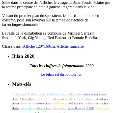
Situé dans le centre de l’affiche, le visage de Jane Fonda, éclairé par
la source principale en haut à gauche, regarde dans le vide.
Venant du premier plan du spectateur, le bras d’un homme en
costume, pose son revolver sur la tempe de l’actrice de
façon impressionnante.
Le reste de la distribution se compose de Michael Sarrazin,
Susannah York, Gig Young, Red Buttons et Bonnie Bedelia.
Classé dans :
Affiche 120*160cm
,
Affiche française
Bilan 2020
Tous les chiffres de fréquentation 2020
Le bilan est disponible ici!
Mots-clés
"Délicieuse" Audrey Hepburn
1000ème affiche
100ème affiche
150ème affiche
200ème
affiche
250ème affiche
300ème affiche
350ème affiche
400ème affiche
450ème affiche
500ème
affiche
550ème affiche
600ème affiche
650ème affiche
700ème affiche
750ème affiche
800ème
Aliens
affiche
850ème affiche
900ème affiche
950ème affiche
Alfred Hitchcock
Arthur Conan