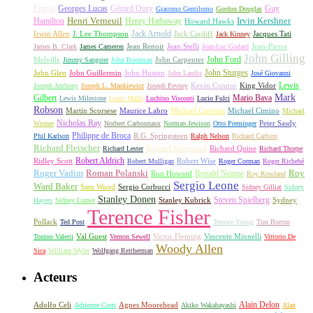
Franju
Georges Lucas
Gérard Oury
Guy
Giacomo Gentilomo
Gordon Douglas
Irvin Kershner
Henri Verneuil
Henry Hathaway
Hamilton
Howard Hawks
Jack Arnold
Jacques Tati
Irwin Allen
J. Lee Thompson
Jack Cardiff
Jack Kinney
James B. Clark
James Cameron
Jean Renoir
Jean Stelli
Jean-Luc Godard
Jean-Pierre
John Gilling
John Carpenter
John Ford
Melville
Jimmy Sangster
John Boorman
John Sturges
John Huston
John Glen
John Guillermin
John Landis
José Giovanni
Lewis
King Vidor
Joseph Anthony
Joseph L. Mankiewicz
Joseph Pevney
Kevin Connor
Mark
Gilbert
Mario Bava
Lewis Milestone
Louis Malle
Luchino Visconti
Lucio Fulci
Robson
Michael Carreras
Michael Cimino
Martin Scorsese
Maurice Labro
Michael
Nicholas Ray
Winner
Norbert Carbonnaux
Norman Jewison
Otto Preminger
Peter Sasdy
Philippe de Broca
Phil Karlson
R.G. Springsteen
Ralph Nelson
Richard Carlson
Richard Fleischer
Richard Quine
Richard Lester
Richard Marquand
Richard Thorpe
Ridley Scott
Robert Aldrich
Robert Mulligan
Robert Wise
Roger Corman
Roger Richebé
Roger Vadim
Roman Polanski
Roy
Ron Howard
Ronald Neame
Roy Rowland
Sergio Leone
Ward Baker
Sam Wood
Sergio Corbucci
Sidney Gilliat
Sidney
Stanley Donen
Steven Spielberg
Stanley Kubrick
Sydney
Hayers
Sidney Lumet
Terence Fisher
Pollack
Ted Post
Terence Young
Tim Burton
Val Guest
Vincente Minnelli
Tonino Valerii
Vernon Sewell
Victor Fleming
Vittorio De
Woody Allen
Sica
William Wyler
Wolfgang Reitherman
Acteurs
Alain Delon
Adolfo Celi
Agnes Moorehead
Adrienne Corri
Akiko Wakabayashi
Alan