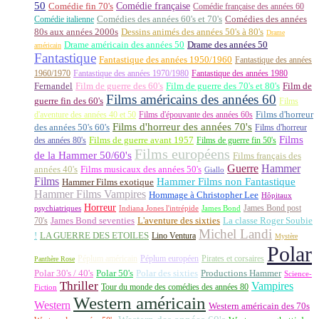
50
Comédie française
Comédie fin 70's
Comédie française des années 60
Comédie italienne
Comédies des années 60's et 70's
Comédies des années
80s aux années 2000s
Dessins animés des années 50's à 80's
Drame
Drame américain des années 50
Drame des années 50
américain
Fantastique
Fantastique des années 1950/1960
Fantastique des années
1960/1970
Fantastique des années 1970/1980
Fantastique des années 1980
Fernandel
Film de guerre des 60's
Film de guerre des 70's et 80's
Film de
Films américains des années 60
guerre fin des 60's
Films
d'aventure des années 40 et 50
Films d'épouvante des années 60s
Films d'horreur
Films d'horreur des années 70's
des années 50's 60's
Films d'horreur
Films
des années 80's
Films de guerre avant 1957
Films de guerre fin 50's
Films européens
de la Hammer 50/60's
Films français des
Guerre
Hammer
années 40's
Films musicaux des années 50's
Giallo
Films
Hammer Films non Fantastique
Hammer Films exotique
Hammer Films Vampires
Hommage à Christopher Lee
Hôpitaux
Horreur
James Bond post
Indiana Jones l'intrépide
psychiatriques
James Bond
La classe Roger Soubie
70's
James Bond seventies
L'aventure des sixties
Michel Landi
!
LA GUERRE DES ETOILES
Lino Ventura
Mystère
Polar
Péplum américain
Péplum européen
Pirates et corsaires
Panthère Rose
Polar 30's / 40's
Polar 50's
Polar des sixties
Productions Hammer
Science-
Thriller
Vampires
Tour du monde des comédies des années 80
Fiction
Western américain
Western
Western américain des 70s