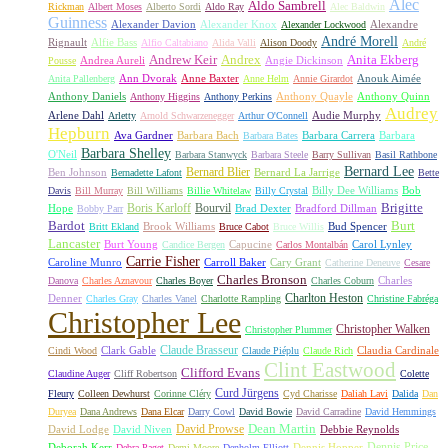
Alec
Aldo Sambrell
Rickman
Albert Moses
Alberto Sordi
Aldo Ray
Alec Baldwin
Guinness
Alexander Davion
Alexander Knox
Alexandre
Alexander Lockwood
André Morell
Rignault
Alfie Bass
Alfio Caltabiano
Alida Valli
Alison Doody
André
Andrew Keir
Andrex
Anita Ekberg
Andrea Aureli
Angie Dickinson
Pousse
Ann Dvorak
Anne Baxter
Anouk Aimée
Anita Pallenberg
Anne Helm
Annie Girardot
Anthony Daniels
Anthony Quayle
Anthony Quinn
Anthony Higgins
Anthony Perkins
Audrey
Arlene Dahl
Audie Murphy
Arletty
Arnold Schwarzenegger
Arthur O'Connell
Hepburn
Ava Gardner
Barbara Bach
Barbara Carrera
Barbara
Barbara Bates
Barbara Shelley
O'Neil
Barbara Stanwyck
Barbara Steele
Barry Sullivan
Basil Rathbone
Bernard Lee
Bernard Blier
Ben Johnson
Bernard La Jarrige
Bernadette Lafont
Bette
Billy Dee Williams
Bob
Davis
Bill Murray
Bill Williams
Billie Whitelaw
Billy Crystal
Boris Karloff
Bourvil
Brigitte
Hope
Brad Dexter
Bradford Dillman
Bobby Parr
Bardot
Burt
Brook Williams
Bud Spencer
Britt Ekland
Bruce Cabot
Bruce Willis
Lancaster
Burt Young
Capucine
Carol Lynley
Candice Bergen
Carlos Montalbán
Carrie Fisher
Caroline Munro
Carroll Baker
Cary Grant
Catherine Deneuve
Cesare
Charles Bronson
Charles
Danova
Charles Aznavour
Charles Boyer
Charles Coburn
Charlton Heston
Denner
Charles Gray
Charles Vanel
Charlotte Rampling
Christine Fabréga
Christopher Lee
Christopher Walken
Christopher Plummer
Claude Brasseur
Clark Gable
Claudia Cardinale
Cindi Wood
Claude Piéplu
Claude Rich
Clint Eastwood
Clifford Evans
Claudine Auger
Cliff Robertson
Colette
Curd Jürgens
Fleury
Colleen Dewhurst
Corinne Cléry
Cyd Charisse
Daliah Lavi
Dalida
Dan
Duryea
Dana Andrews
Dana Elcar
Darry Cowl
David Bowie
David Carradine
David Hemmings
David Prowse
Dean Martin
David Lodge
David Niven
Debbie Reynolds
Dennis Price
Deborah Kerr
Dennis Hopper
Debra Paget
Demi Moore
Denholm Elliott