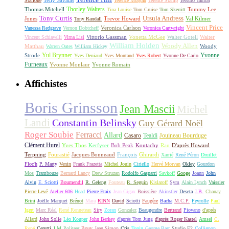
Telly Savalas
Stallone
Terence Morgan
Terence Stamp
Tetsuro Tamba
Thorley Walters
Thomas Mitchell
Tommy Lee
Tina Louise
Tom Cruise
Tom Skerritt
Tony Curtis
Ursula Andress
Jones
Trevor Howard
Val Kilmer
Tony Randall
Vincent Price
Veronica Carlson
Vanessa Redgrave
Vernon Dobtcheff
Veronica Cartwright
Vittorio Gassman
Vonetta McGee
Walter Gotell
Walter
Vincent Schiavelli
Virna Lisi
William Holden
Woody Allen
Matthau
Woody
Warren Oates
William Hickey
Yul Brynner
Yvonne
Strode
Yves Deniaud
Yves Montand
Yves Robert
Yvonne De Carlo
Furneaux
Yvonne Monlaur
Yvonne Romain
Affichistes
Boris Grinsson
Jean Mascii
Michel
Landi
Constantin Belinsky
Guy Gérard Noël
Roger Soubie
Ferracci
Allard
Casaro
Tealdi
Jouineau Bourduge
Clément Hurel
Yves Thos
Kerfyser
Bob Peak
Koutachy
Rau
D'après Howard
Terpning
Fourastié
Jacques Bonneaud
François
Ghirardi
Xarrié
René Péron
Druillet
Floc'h
P. Marty
Venin
Frank Frazetta
Michel Jouin
Ciriello
Hervé Morvan
Okley
Gourdon
Mos
Trambouze
Bernard Lancy
Drew Struzan
Rodolfo Gasparri
Savkoff
Googe
Joann
John
Alvin
E. Sciotti
Boumendil
R. Geleng
Fouteau
R. Seguin
Kislaroff
Sym
Alain Lynch
Vaissier
Pierre Levé
Atelier 606
Head
Pierre Etaix
Jean Gigax
Boissière
Akinstler
Deseta
J.B.
Chanay
Brini
Joëlle Marquet
Brénot
Mara
RINN
David
Sciotti
Faugère
Bacha
M.C.P.
Peyrolle
Paul
Igert
Marc Réal
René Renneteau
Siry
Zoran
Gonzalez
Beaugendre
Bertrand
Piovano
d'après
Allard
John Solie
Léo Kouper
John Berkey
d'après Tom Jung
d'après Roger Kastel
Amsel
C.
René
Cerutti
J.M
Politeer
Bouy
Jean Simon
Cris
Tonin
George Barr
Studio E2
Collignon