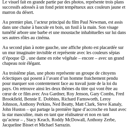
Le visuel fait en grande partie par des photos, représente trois plans
successifs adossés à un fond peint tempétueux aux couleurs jaune et
marron du désert.
Au premier plan, l’acteur principal du film Paul Newman, est assis
dans une chaise à bascule en bois, un fusil à la main. Son visage
tuméfié arbore une barbe et une moustache inhabituelles sur lui dans
ses autres rôles au cinéma.
Au second plan à notre gauche, une affiche photo est placardée sur
un mur imaginaire invisible et représente avec les couleurs sépias
d’époque 😉 , une dame en robe végétale – encore – avec un grand
chapeau noir élégant.
Au troisième plan, une photo représente un groupe de citoyens
éclectiques qui posent à l’avant d’un homme fraichement pendu
pour marquer son contentement face au travail juste de la loi du
pays. On retrouve ainsi les deux thèmes du titre qui vont être au
cœur de ce film avec Ava Gardner, Roy Jenson, Gary Combs, Fred
Brookfield, Bennie E. Dobbins, Richard Farnsworth, Leroy
Johnson, Anthony Perkins, Ned Beatty, Matt Clark, Steve Kanaly,
John Huston – qui partage la première ligne d’accroche en haut avec
la star masculine, mais en tant que réalisateur et non en tant
qu’acteur – , Stacy Keach, Roddy McDowall, Anthony Zerbe,
Jacqueline Bisset et Michael Sarrazin.