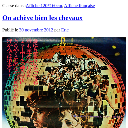
Classé dans :
Affiche 120*160cm
,
Affiche française
On achève bien les chevaux
Publié le
30 novembre 2012
par
Eric