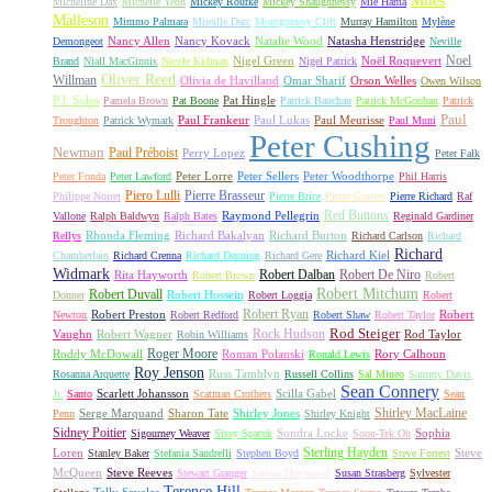
Miles
Micheline Dax
Michelle Yeoh
Mickey Rourke
Mickey Shaughnessy
Mie Hama
Malleson
Mimmo Palmara
Mireille Darc
Montgomery Clift
Murray Hamilton
Mylène
Nancy Allen
Nancy Kovack
Natalie Wood
Natasha Henstridge
Demongeot
Neville
Noel
Nigel Green
Noël Roquevert
Brand
Niall MacGinnis
Nicole Kidman
Nigel Patrick
Oliver Reed
Willman
Olivia de Havilland
Omar Sharif
Orson Welles
Owen Wilson
P.J. Soles
Pat Hingle
Pamela Brown
Pat Boone
Patrick Bauchau
Patrick McGoohan
Patrick
Paul
Paul Frankeur
Paul Lukas
Paul Meurisse
Troughton
Patrick Wymark
Paul Muni
Peter Cushing
Newman
Paul Préboist
Perry Lopez
Peter Falk
Peter Lorre
Peter Sellers
Peter Woodthorpe
Peter Fonda
Peter Lawford
Phil Harris
Piero Lulli
Pierre Brasseur
Philippe Noiret
Pierre Brice
Pierre Grasset
Pierre Richard
Raf
Red Buttons
Raymond Pellegrin
Vallone
Ralph Baldwyn
Ralph Bates
Reginald Gardiner
Rhonda Fleming
Richard Bakalyan
Richard Burton
Rellys
Richard Carlson
Richard
Richard
Richard Kiel
Chamberlain
Richard Crenna
Richard Denning
Richard Gere
Widmark
Robert Dalban
Robert De Niro
Rita Hayworth
Robert Brown
Robert
Robert Mitchum
Robert Duvall
Robert Hossein
Donner
Robert Loggia
Robert
Robert Ryan
Robert Preston
Robert
Newton
Robert Redford
Robert Shaw
Robert Taylor
Rock Hudson
Rod Steiger
Vaughn
Robert Wagner
Rod Taylor
Robin Williams
Roger Moore
Roddy McDowall
Roman Polanski
Rory Calhoun
Ronald Lewis
Roy Jenson
Russ Tamblyn
Rosanna Arquette
Russell Collins
Sal Mineo
Sammy Davis
Sean Connery
Scarlett Johansson
Scilla Gabel
Jr.
Santo
Scatman Crothers
Sean
Shirley MacLaine
Serge Marquand
Sharon Tate
Shirley Jones
Penn
Shirley Knight
Sidney Poitier
Sondra Locke
Sophia
Sigourney Weaver
Sissy Spacek
Soon-Tek Oh
Sterling Hayden
Loren
Steve
Stanley Baker
Stefania Sandrelli
Stephen Boyd
Steve Forrest
McQueen
Steve Reeves
Susan Hayward
Stewart Granger
Susan Strasberg
Sylvester
Terence Hill