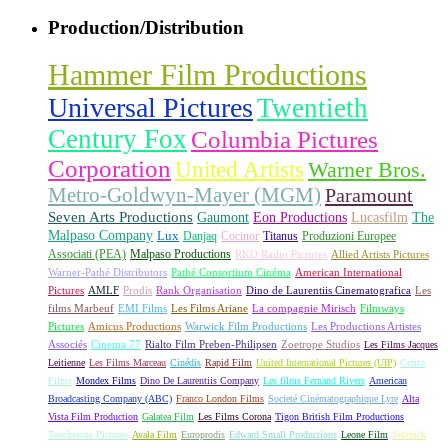
Production/Distribution
Hammer Film Productions
Universal Pictures
Twentieth
Century Fox
Columbia Pictures
Corporation
United Artists
Warner Bros.
Metro-Goldwyn-Mayer (MGM)
Paramount
Seven Arts Productions
Gaumont
Eon Productions
Lucasfilm
The
Malpaso Company
Lux
Danjaq
Cocinor
Titanus
Produzioni Europee
Associati (PEA)
Malpaso Productions
RKO Radio Pictures
Allied Artists Pictures
Warner-Pathé Distributors
Pathé Consortium Cinéma
American International
Pictures
AMLF
Prodis
Rank Organisation
Dino de Laurentiis Cinematografica
Les
films Marbeuf
EMI Films
Les Films Ariane
La compagnie Mirisch
Filmways
Pictures
Amicus Productions
Warwick Film Productions
Les Productions Artistes
Associés
Cinema 77
Rialto Film Preben-Philipsen
Zoetrope Studios
Les Films Jacques
Leitienne
Les Films Marceau
Cinédis
Rapid Film
United International Pictures (UIP)
Cerito
Films
Mondex Films
Dino De Laurentiis Company
Les films Fernand Rivers
American
Broadcasting Company (ABC)
Franco London Films
Societé Cinématographique Lyre
Alta
Vista Film Production
Galatea Film
Les Films Corona
Tigon British Film Productions
Touchstone Pictures
Avala Film
Europrodis
Edward Small Productions
Leone Film
Selznick