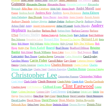
Rickman
Albert Moses
Alberto Sordi
Aldo Ray
Alec Baldwin
Guinness
Alexander Davion
Alexander Knox
Alexandre
Alexander Lockwood
André Morell
Rignault
Alfie Bass
Alfio Caltabiano
Alida Valli
Alison Doody
André
Andrew Keir
Andrex
Anita Ekberg
Andrea Aureli
Angie Dickinson
Pousse
Ann Dvorak
Anne Baxter
Anouk Aimée
Anita Pallenberg
Anne Helm
Annie Girardot
Anthony Daniels
Anthony Quayle
Anthony Quinn
Anthony Higgins
Anthony Perkins
Audrey
Arlene Dahl
Audie Murphy
Arletty
Arnold Schwarzenegger
Arthur O'Connell
Hepburn
Ava Gardner
Barbara Bach
Barbara Carrera
Barbara
Barbara Bates
Barbara Shelley
O'Neil
Barbara Stanwyck
Barbara Steele
Barry Sullivan
Basil Rathbone
Bernard Lee
Bernard Blier
Ben Johnson
Bernard La Jarrige
Bernadette Lafont
Bette
Billy Dee Williams
Bob
Davis
Bill Murray
Bill Williams
Billie Whitelaw
Billy Crystal
Boris Karloff
Bourvil
Brigitte
Hope
Brad Dexter
Bradford Dillman
Bobby Parr
Bardot
Burt
Brook Williams
Bud Spencer
Britt Ekland
Bruce Cabot
Bruce Willis
Lancaster
Burt Young
Capucine
Carol Lynley
Candice Bergen
Carlos Montalbán
Carrie Fisher
Caroline Munro
Carroll Baker
Cary Grant
Catherine Deneuve
Cesare
Charles Bronson
Charles
Danova
Charles Aznavour
Charles Boyer
Charles Coburn
Charlton Heston
Denner
Charles Gray
Charles Vanel
Charlotte Rampling
Christine Fabréga
Christopher Lee
Christopher Walken
Christopher Plummer
Claude Brasseur
Clark Gable
Claudia Cardinale
Cindi Wood
Claude Piéplu
Claude Rich
Clint Eastwood
Clifford Evans
Claudine Auger
Cliff Robertson
Colette
Curd Jürgens
Fleury
Colleen Dewhurst
Corinne Cléry
Cyd Charisse
Daliah Lavi
Dalida
Dan
Duryea
Dana Andrews
Dana Elcar
Darry Cowl
David Bowie
David Carradine
David Hemmings
David Prowse
Dean Martin
David Lodge
David Niven
Debbie Reynolds
Dennis Price
Deborah Kerr
Dennis Hopper
Debra Paget
Demi Moore
Denholm Elliott