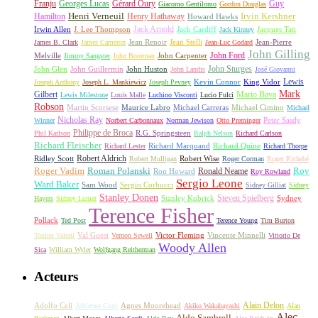
Franju
Georges Lucas
Gérard Oury
Guy
Giacomo Gentilomo
Gordon Douglas
Irvin Kershner
Henri Verneuil
Henry Hathaway
Hamilton
Howard Hawks
Jack Arnold
Jacques Tati
Irwin Allen
J. Lee Thompson
Jack Cardiff
Jack Kinney
James B. Clark
James Cameron
Jean Renoir
Jean Stelli
Jean-Luc Godard
Jean-Pierre
John Gilling
John Carpenter
John Ford
Melville
Jimmy Sangster
John Boorman
John Sturges
John Huston
John Glen
John Guillermin
John Landis
José Giovanni
Lewis
King Vidor
Joseph Anthony
Joseph L. Mankiewicz
Joseph Pevney
Kevin Connor
Mark
Gilbert
Mario Bava
Lewis Milestone
Louis Malle
Luchino Visconti
Lucio Fulci
Robson
Michael Carreras
Michael Cimino
Martin Scorsese
Maurice Labro
Michael
Nicholas Ray
Winner
Norbert Carbonnaux
Norman Jewison
Otto Preminger
Peter Sasdy
Philippe de Broca
Phil Karlson
R.G. Springsteen
Ralph Nelson
Richard Carlson
Richard Fleischer
Richard Quine
Richard Lester
Richard Marquand
Richard Thorpe
Ridley Scott
Robert Aldrich
Robert Mulligan
Robert Wise
Roger Corman
Roger Richebé
Roger Vadim
Roman Polanski
Roy
Ron Howard
Ronald Neame
Roy Rowland
Sergio Leone
Ward Baker
Sam Wood
Sergio Corbucci
Sidney Gilliat
Sidney
Stanley Donen
Steven Spielberg
Stanley Kubrick
Sydney
Hayers
Sidney Lumet
Terence Fisher
Pollack
Ted Post
Terence Young
Tim Burton
Val Guest
Vincente Minnelli
Tonino Valerii
Vernon Sewell
Victor Fleming
Vittorio De
Woody Allen
Sica
William Wyler
Wolfgang Reitherman
Acteurs
Alain Delon
Adolfo Celi
Agnes Moorehead
Adrienne Corri
Akiko Wakabayashi
Alan
Alec
Aldo Sambrell