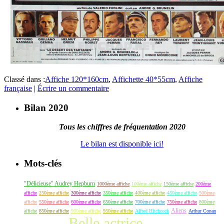
Classé dans :
Affiche 120*160cm
,
Affichette 40*55cm
,
Affiche
française
|
Écrire un commentaire
Bilan 2020
Tous les chiffres de fréquentation 2020
Le bilan est disponible ici!
Mots-clés
"Délicieuse" Audrey Hepburn
1000ème affiche
100ème affiche
150ème affiche
200ème
affiche
250ème affiche
300ème affiche
350ème affiche
400ème affiche
450ème affiche
500ème
affiche
550ème affiche
600ème affiche
650ème affiche
700ème affiche
750ème affiche
800ème
Aliens
affiche
850ème affiche
900ème affiche
950ème affiche
Alfred Hitchcock
Arthur Conan
Belle actrice