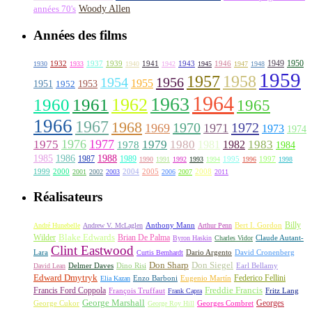
Woody Allen
années 70's
Années des films
1949
1950
1932
1937
1939
1941
1943
1946
1930
1933
1940
1942
1945
1947
1948
1959
1957
1958
1956
1954
1955
1951
1952
1953
1964
1963
1962
1960
1961
1965
1966
1967
1968
1970
1972
1969
1971
1973
1974
1976
1977
1975
1979
1980
1981
1983
1978
1982
1984
1985
1986
1988
1987
1989
1995
1997
1990
1991
1992
1993
1994
1996
1998
1999
2000
2004
2005
2008
2001
2002
2003
2006
2007
2011
Réalisateurs
Billy
Anthony Mann
André Hunebelle
Andrew V. McLaglen
Arthur Penn
Bert I. Gordon
Wilder
Blake Edwards
Brian De Palma
Claude Autant-
Byron Haskin
Charles Vidor
Clint Eastwood
Lara
David Cronenberg
Curtis Bernhardt
Dario Argento
Don Sharp
Don Siegel
David Lean
Delmer Daves
Dino Risi
Earl Bellamy
Edward Dmytryk
Federico Fellini
Elia Kazan
Enzo Barboni
Eugenio Martín
Freddie Francis
Francis Ford Coppola
François Truffaut
Fritz Lang
Frank Capra
George Marshall
George Cukor
Georges
George Roy Hill
Georges Combret