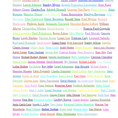
Duning
Laurie Johnson
Stanley Myers
Angelo Francesco Lavagnino
Artie Kane
Johnny Green
Charles Fox
Adolph Deutsch
Georges Van Parys
René Cloërec
Alain
Romans
Maurice Thiriet
Carlo Martelli
Franz Reizenstein
Marilyn Bergman
Alan
Bergman
Clint Eastwood
Elmer Bernstein
Ronald Stein
Fred Myrow
Richard
Markowitz
Philippe Sarde
Armando Trovajoli
Herschel Burke Gilbert
William
Alwyn
Christopher Whelen
David Amram
Ron Goodwin
Francis Ford Coppola
John Carpenter
Basil Poledouris
Roger Edens
Skip Martin
Paul Misraki
George
Bruns
Leigh Harline
Vincent Scotto
Lester Lee
Tristram Cary
Leonard Salzedo
Krzysztof Komeda
David Arnold
Gianni Ferrio
Kyle Eastwood
Stanley Wilson
Vangelis
Charles Strouse
Quincy Jones
Henri Crolla
André Hodeir
Hubert Rostaing
Jean-Louis Ducarme
Ralph Ferraro
Piero Umiliani
Jacques Brel
François Rauber
Henri Bourtayre
Hans May
Paul
Dunlap
Richard Rodney Bennett
Daniele Amfitheatrof
Billy Goldenberg
Christian Chevallier
Martial Solal
Jacques Métehen
David Buttolph
'By' Dunham
Richard LaSalle
Fritz Wenneis
Lothar Brühne
Sol Kaplan
Roy Webb
Gerard Schurmann
Alan Howarth
Michael Kamen
f
Massimo Morante
Fabio Pignatelli
Claudio Simonetti
David Gibson
Harry Manfredini
Dario
Argento
Robert de Nesle
Steve Boeddeker
John Cacavas
Paul Ferris
Martin Böttcher
Keith
Papworth
Georges Auric
Mario Nascimbene
David Munrow
Ian Underwood
Trevor Jones
Remi
Gassmann
Artie Butler
Franz Waxman
Bronislau Kaper
Friedrich Hollaender
Walter Scharf
Nelson Riddle
Hans J. Salter
Lionel Newman
Luis Bacalov
François de Roubaix
Paul J. Smith
Harry Connick Jr.
David Newman
George Fenton
John Ottman
Paul Haslinger
Rolfe Kent
Hans
Zimmer
Peter Best
Raymond Lefevre
Geoffrey Burgon
Claude Bolling
Laurence Rosenthal
Jesús García Leoz
Joseph J. Lilley
Tony Aubin
Raymond Gallois-Montbrun
Marceau Van
Hoorebecke
Henri Forterre
Herbert Stothart
Irving Gertz
Herman Stein
Jean Marion
Louis
Beydts
Richard Rodgers
Albert Raisner
Mikis Theodorakis
Bruce Montgomery