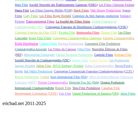
Mars Film
Société Nouvelle des Établissements Gaumont (SNEG)
Les Films Christian Fechner
Dania Film
Les Films Georges Muller (FGM)
Hawk Films
Walt Disney Productions
Specta
Films
Cady Films
Les Films Roger Richebé
Comptoir du film français production
Embassy
Pictures
Transcontinental Films
La Société des Films Sirius
Société Française de
Cinématographie (SFC)
Compagnie Française de Distribution Cinématographique (CFDC)
Comptoir Français du Film (CFF)
Excelsa Film
Intermondia Films
Glomer Film
Les Films
Concordia
Rome Paris Films
Compagnia Cinematografica Champion
Emmepi Cinematografica
Étoile Distribution
Clarion Films
Enigma Productions
Constantin Film Produktion
Cinematografica Associati
Les Films du Carrosse
Ultra Film
Nouvelles Éditions de Films
(NEF)
Metropolitan Filmexport
Samuel Bronston Productions
Capitole Films
Romana Film
Société Nouvelle de Cinématographie (SNC)
Valoria Films
Rastar Pictures
Les Productions
Jacques Roitfeld
Jadran Film
AVCO Embassy Pictures
Rafran Cinematografica
Devon/Persky-
Bright
Hal Wallis Productions
Compagnie Commerciale Française Cinématographique (CCFC)
Belstar Productions
Cinétel
Euro International Film (EIA)
Office de Radiodiffusion Télévision
Française (ORTF)
Tritone Cinematografica
Deutsche Fox AG (Defa)
Oceania Produzioni
Internazionali Cinematografiche
Rizzoli Film
Terra Film Produktion
Canadian Film
Development Corporation (CFDC)
Fair Film
United Productions of America (UPA)
Jason Films
ericbad.net 2011-2025