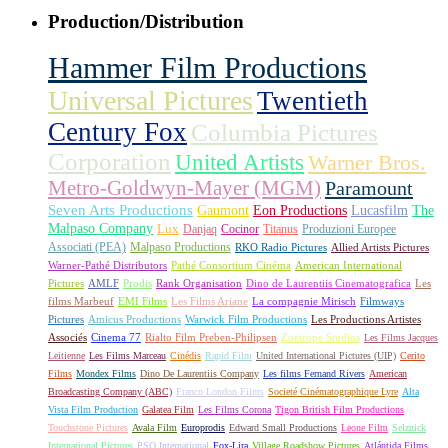
Production/Distribution
Hammer Film Productions
Universal Pictures
Twentieth
Century Fox
Columbia Pictures
Corporation
United Artists
Warner Bros.
Metro-Goldwyn-Mayer (MGM)
Paramount
Seven Arts Productions
Gaumont
Eon Productions
Lucasfilm
The
Malpaso Company
Lux
Danjaq
Cocinor
Titanus
Produzioni Europee
Associati (PEA)
Malpaso Productions
RKO Radio Pictures
Allied Artists Pictures
Warner-Pathé Distributors
Pathé Consortium Cinéma
American International
Pictures
AMLF
Prodis
Rank Organisation
Dino de Laurentiis Cinematografica
Les
films Marbeuf
EMI Films
Les Films Ariane
La compagnie Mirisch
Filmways
Pictures
Amicus Productions
Warwick Film Productions
Les Productions Artistes
Associés
Cinema 77
Rialto Film Preben-Philipsen
Zoetrope Studios
Les Films Jacques
Leitienne
Les Films Marceau
Cinédis
Rapid Film
United International Pictures (UIP)
Cerito
Films
Mondex Films
Dino De Laurentiis Company
Les films Fernand Rivers
American
Broadcasting Company (ABC)
Franco London Films
Societé Cinématographique Lyre
Alta
Vista Film Production
Galatea Film
Les Films Corona
Tigon British Film Productions
Touchstone Pictures
Avala Film
Europrodis
Edward Small Productions
Leone Film
Selznick
International Pictures
PSO International
Fox-Lira
Village Roadshow Pictures
Atlántida Films