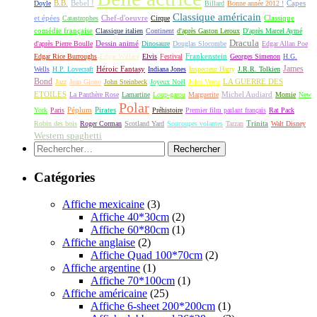
B.B.
Bebel !
Capes
Doyle
Billard
Bonne année 2012 !
Classique américain
et épées
Classique
Catastrophes
Chef-d'oeuvre
Cirque
comédie française
Classique italien
Continent
d'après Gaston Leroux
D'après Marcel Aymé
Dracula
Dessin animé
d'après Pierre Boulle
Dinosaure
Douglas Slocombe
Edgar Allan Poe
Frankenstein
Edgar Rice Burroughs
Edgar Wallace
Elvis
Festival
Georges Simenon
H.G.
James
Héroic Fantasy
Wells
H.P. Lovecraft
Indiana Jones
Inspecteur Harry
J.R.R. Tolkien
Bond
LA GUERRE DES
Jazz
Jean Giono
John Steinbeck
Joyeux Noël
Jules Verne
ETOILES
Michel Audiard
La Panthère Rose
Lamartine
Loup-garou
Marguerite
Momie
New
Polar
Péplum
Pirates
York
Paris
Préhistoire
Premier film parlant français
Rat Pack
Robin des bois
Roger Corman
Scotland Yard
Soucoupes volantes
Tarzan
Trinita
Walt Disney
Western spaghetti
Rechercher :
Catégories
Affiche mexicaine
(3)
Affiche 40*30cm
(2)
Affiche 60*80cm
(1)
Affiche anglaise
(2)
Affiche Quad 100*70cm
(2)
Affiche argentine
(1)
Affiche 70*100cm
(1)
Affiche américaine
(25)
Affiche 6-sheet 200*200cm
(1)