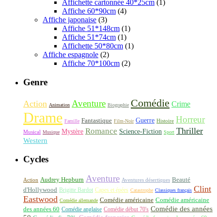
Affichette cartonnée 40*25cm
(1)
Affiche 60*90cm
(4)
Affiche japonaise
(3)
Affiche 51*148cm
(1)
Affiche 51*74cm
(1)
Affichette 50*80cm
(1)
Affiche espagnole
(2)
Affiche 70*100cm
(2)
Genre
Comédie
Aventure
Action
Crime
Animation
Biographie
Drame
Horreur
Fantastique
Guerre
Histoire
Famille
Film-Noir
Thriller
Romance
Science-Fiction
Mystère
Musical
Musique
Sport
Western
Cycles
Aventure
Audrey Hepburn
Beauté
Aventures désertiques
Action
Clint
d'Hollywood
Brigitte Bardot
Capes et épées
Catastrophe
Classiques français
Eastwood
Comédie américaine
Comédie américaine
Comédie allemande
Comédie des années
des années 60
Comédie anglaise
Comédie début 70's