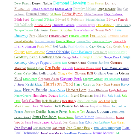
Desmond Llewelyn
Donald
Derren Nesbitt
Derek Francis
Diane Keaton
Pleasence
Dorothy Malone
Douglas
Donald Sutherland
Donald Wolfit
Doug McClure
Duncan Lamont
Eddie Byrne
Wilmer
Ed Harris
Eddie Firestone
Edgar Buchanan
Edith Scob
Edmond O'Brien
Edward G. Robinson
Edwige Fenech
Edward Mulhare
Eli Wallach
Elisha Cook
Elizabeth Hartman
Elizabeth Taylor
Elsa Martinelli
Elvis Presley
Faye
Eric Porter
Ernest Borgnine
Enrique Lucero
Estelle Winwood
Everett McGill
Fernandel
Dunaway
Ferdy Mayne
Fernand Gravey
Fernand Ledoux
Fernando Sancho
Forrest Tucker
Frank Oz
Forest Whitaker
Francis Blanche
Franco Nero
Françoise Rosay
Frank Sinatra
Gary
Frank Wolff
Fred Astaire
Fred MacMurray
Gaby Morlay
Gary Combs
Cooper
Gavan O'Herlihy
Gene Hackman
Gary Lockwood
Gene Kelly
Geneviève Page
Geoffrey Keen
Geoffrey Lewis
George C. Scott
George
George Baker
George Cole
Kennedy
George Peppard
George Sanders
Georges
George Raft
George Rigaud
Gert Fröbe
Marchal
Gian Maria Volonté
Gérard Jugnot
Gia Scala
Giacomo Rossi-Stuart
Glenn
Gina Lollobrigida
Giuliano Gemma
Gianni Garko
Giorgia Moll
Giovanna Ralli
Gregory Peck
Ford
Grégoire Aslan
Grace Jones
Gregory Walcott
Hal Needham
Harold
Harrison Ford
Harry Carey Jr.
J. Stone
Harold Sakata
Harry Dean Stanton
Harvey
Henry Fonda
Herbert Lom
Henry Silva
Keitel
Honor Blackman
Hugh Jackman
Humphrey Bogart
Ingrid Bergman
Hume Cronyn
Ida Galli
Ingrid Pitt
Jack Black
Jack
Jack Gwillim
Jack Hawkins
Jack Lemmon
Jack
Elam
Jack Hedley
Jack Lord
Jack Palance
MacGowran
Jack Nicholson
Jacqueline
Jack Weston
Jacqueline Bisset
James Coburn
Pearce
Jacques Dufilho
Jacques Perrin
Jacques Tati
James Dean
James Earl Jones
James Mason
James Stewart
James
James Donald
James Garner
Jane Fonda
Woods
Jason Robards
Jean Carmet
Jean Gabin
Jean Lefebvre
Jean Marais
Jean-
Jean Richard
Jean-Claude Brialy
Jean Rochefort
Jean Yanne
Jean-Louis Trintignant
Paul Belmondo
Jeanne Moreau
Jeff
Jean-Pierre Mocky
Jean-Roger Caussimon