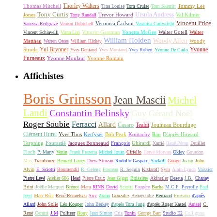
Thorley Walters
Thomas Mitchell
Tommy Lee
Tina Louise
Tom Cruise
Tom Skerritt
Tony Curtis
Ursula Andress
Jones
Trevor Howard
Val Kilmer
Tony Randall
Vincent Price
Veronica Carlson
Vanessa Redgrave
Vernon Dobtcheff
Veronica Cartwright
Vittorio Gassman
Vonetta McGee
Walter Gotell
Walter
Vincent Schiavelli
Virna Lisi
William Holden
Woody Allen
Matthau
Woody
Warren Oates
William Hickey
Yul Brynner
Yvonne
Strode
Yves Deniaud
Yves Montand
Yves Robert
Yvonne De Carlo
Furneaux
Yvonne Monlaur
Yvonne Romain
Affichistes
Boris Grinsson
Jean Mascii
Michel
Landi
Constantin Belinsky
Guy Gérard Noël
Roger Soubie
Ferracci
Allard
Casaro
Tealdi
Jouineau Bourduge
Clément Hurel
Yves Thos
Kerfyser
Bob Peak
Koutachy
Rau
D'après Howard
Terpning
Fourastié
Jacques Bonneaud
François
Ghirardi
Xarrié
René Péron
Druillet
Floc'h
P. Marty
Venin
Frank Frazetta
Michel Jouin
Ciriello
Hervé Morvan
Okley
Gourdon
Mos
Trambouze
Bernard Lancy
Drew Struzan
Rodolfo Gasparri
Savkoff
Googe
Joann
John
Alvin
E. Sciotti
Boumendil
R. Geleng
Fouteau
R. Seguin
Kislaroff
Sym
Alain Lynch
Vaissier
Pierre Levé
Atelier 606
Head
Pierre Etaix
Jean Gigax
Boissière
Akinstler
Deseta
J.B.
Chanay
Brini
Joëlle Marquet
Brénot
Mara
RINN
David
Sciotti
Faugère
Bacha
M.C.P.
Peyrolle
Paul
Igert
Marc Réal
René Renneteau
Siry
Zoran
Gonzalez
Beaugendre
Bertrand
Piovano
d'après
Allard
John Solie
Léo Kouper
John Berkey
d'après Tom Jung
d'après Roger Kastel
Amsel
C.
René
Cerutti
J.M
Politeer
Bouy
Jean Simon
Cris
Tonin
George Barr
Studio E2
Collignon