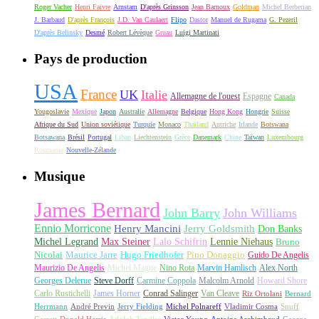
Roger Vacher
Henri Faivre
Arnstam
D'après Grinsson
Jean Barnoux
Goldman
Michel Berberian
J. Barbaud
D'après François
J.D. Van Caulaert
Flipo
Dastor
Manuel de Rugama
G. Pezeril
D'après Belinsky
Desmé
Robert Lévèque
Gruau
Luigi Martinati
Pays de production
USA
France
UK
Italie
Allemagne de l'ouest
Espagne
Canada
Yougoslavie
Mexique
Japon
Australie
Allemagne
Belgique
Hong Kong
Hongrie
Suisse
Afrique du Sud
Union soviétique
Turquie
Monaco
Thaïland
Autriche
Irlande
Botswana
Botsawana
Brésil
Portugal
Liban
Liechtenstein
Grèce
Danemark
Chine
Taïwan
Luxembourg
Roumanie
Nouvelle-Zélande
Musique
James Bernard
John Barry
John Williams
Ennio Morricone
Henry Mancini
Jerry Goldsmith
Don Banks
Michel Legrand
Max Steiner
Lalo Schifrin
Lennie Niehaus
Bruno
Nicolai
Maurice Jarre
Hugo Friedhofer
Pino Donaggio
Guido De Angelis
Maurizio De Angelis
Michel Magne
Nino Rota
Marvin Hamlisch
Alex North
Georges Delerue
Steve Dorff
Carmine Coppola
Malcolm Arnold
Howard Shore
Carlo Rustichelli
James Horner
Conrad Salinger
Van Cleave
Riz Ortolani
Bernard
Herrmann
André Previn
Jerry Fielding
Michel Polnareff
Vladimir Cosma
Snuff
Garrett
Donald Harris
Adolph Tandler
Victor Young
Antoine Archimbaud
George