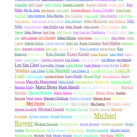
Jess
Chandler
Jeff Corey
Jennifer Daniel
Jeffrey Hunter
Jennifer Connelly
Jeremy Kemp
Hahn
Jill St. John
Joanna Barnes
Joanne Whalley
Jim Brown
Jim Carrey
Jodie Foster
John Bartha
Joe Pesci
John Anderson
John Carradine
John Cazale
John Doucette
John Fraser
John McGiver
John
John Larch
John Huston
John Ireland
John McEnery
John McIntire
Mills
John Quade
John Travolta
John Mitchum
John Phillip Law
John Savage
John
Joseph Cotten
John Wayne
José Ferrer
José Luis de Vilallonga
Vernon
José Ferre
Jude
Julian Glover
Law
Judy Garland
Judy Holliday
Julie Adams
Julie Christie
Julie Harris
Julien
Karl Malden
Juliette Gréco
Karin Schubert
Carette
Juliette Mayniel
Karin Dor
Katharine
Keenan Wynn
Kim
Ross
Kathleen Widdoes
Kay Lenz
Keith Carradine
Kevin Bacon
Klaus Kinski
Kirk Douglas
Basinger
Kim Novak
Lana Turner
Larry
Lana Wood
Lee J. Cobb
Gates
Lee Grant
Laura Linney
Laurence Naismith
Lee Marvin
Lee Remick
Lino
Lee Van Cleef
Leopoldo Trieste
Leslie Nielsen
Liam Neeson
Linda Hayden
Ventura
Lois Maxwell
Louis de
Lorella De Luca
Lois Chiles
Lon Chaney Jr.
Funès
Luigi Pistilli
Magali Noël
Louis Jourdan
Luciana Paluzzi
Mai Zetterling
Marcel
Marcello Mastroianni
Marceau
Maria Schell
Marianne Koch
Marilù Tolo
Marilyn Monroe
Mario Brega
Mark Hamill
Marlon
Marina Vlady
Marla Landi
Marlene Dietrich
Martin Balsam
Brando
Martin Landau
Martin Sheen
Martin Benson
Martine
Max Von
Beswick
Maud Adams
Maureen O'Sullivan
Maurice Chevalier
Maurice Risch
Mel Ferrer
Sydow
Michael Caine
Melissa Stribling
Meryl Streep
Mia Farrow
Michael Gough
Michael Gwynn
Michael
Michael Goodliffe
Michael Hordern
Michael
Lonsdale
Michael Madsen
Michael Redgrave
Michael Rennie
Ripper
Michael Sarrazin
Michel Ardan
Michel Bouquet
Michel Constantin
Michel
Michel Piccoli
Galabru
Michel Serrault
Michel Simon
Michele Gammino
Michèle Mercier
Miles
Micheline Dax
Michelle Yeoh
Mickey Rourke
Mickey Shaughnessy
Mie Hama