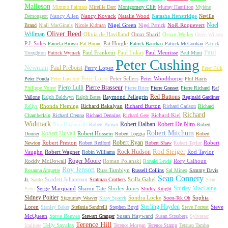
Malleson
Mimmo Palmara
Mireille Darc
Montgomery Clift
Murray Hamilton
Mylène
Nancy Allen
Nancy Kovack
Natalie Wood
Natasha Henstridge
Demongeot
Neville
Noel
Nigel Green
Noël Roquevert
Brand
Niall MacGinnis
Nicole Kidman
Nigel Patrick
Oliver Reed
Willman
Olivia de Havilland
Omar Sharif
Orson Welles
Owen Wilson
P.J. Soles
Pat Hingle
Pamela Brown
Pat Boone
Patrick Bauchau
Patrick McGoohan
Patrick
Paul
Paul Frankeur
Paul Lukas
Paul Meurisse
Troughton
Patrick Wymark
Paul Muni
Peter Cushing
Newman
Paul Préboist
Perry Lopez
Peter Falk
Peter Lorre
Peter Sellers
Peter Woodthorpe
Peter Fonda
Peter Lawford
Phil Harris
Piero Lulli
Pierre Brasseur
Philippe Noiret
Pierre Brice
Pierre Grasset
Pierre Richard
Raf
Red Buttons
Raymond Pellegrin
Vallone
Ralph Baldwyn
Ralph Bates
Reginald Gardiner
Rhonda Fleming
Richard Bakalyan
Richard Burton
Rellys
Richard Carlson
Richard
Richard
Richard Kiel
Chamberlain
Richard Crenna
Richard Denning
Richard Gere
Widmark
Robert Dalban
Robert De Niro
Rita Hayworth
Robert Brown
Robert
Robert Mitchum
Robert Duvall
Robert Hossein
Donner
Robert Loggia
Robert
Robert Ryan
Robert Preston
Robert
Newton
Robert Redford
Robert Shaw
Robert Taylor
Rock Hudson
Rod Steiger
Vaughn
Robert Wagner
Rod Taylor
Robin Williams
Roger Moore
Roddy McDowall
Roman Polanski
Rory Calhoun
Ronald Lewis
Roy Jenson
Russ Tamblyn
Rosanna Arquette
Russell Collins
Sal Mineo
Sammy Davis
Sean Connery
Scarlett Johansson
Scilla Gabel
Jr.
Santo
Scatman Crothers
Sean
Shirley MacLaine
Serge Marquand
Sharon Tate
Shirley Jones
Penn
Shirley Knight
Sidney Poitier
Sondra Locke
Sophia
Sigourney Weaver
Sissy Spacek
Soon-Tek Oh
Sterling Hayden
Loren
Steve
Stanley Baker
Stefania Sandrelli
Stephen Boyd
Steve Forrest
McQueen
Steve Reeves
Susan Hayward
Stewart Granger
Susan Strasberg
Sylvester
Terence Hill
Telly Savalas
Stallone
Terence Morgan
Terence Stamp
Tetsuro Tamba