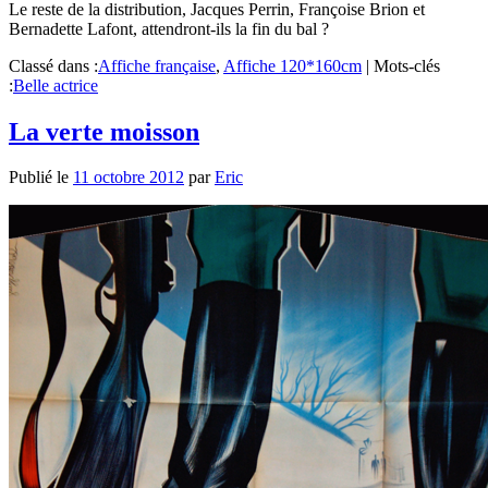
Le reste de la distribution, Jacques Perrin, Françoise Brion et
Bernadette Lafont, attendront-ils la fin du bal ?
Classé dans :
Affiche française
,
Affiche 120*160cm
|
Mots-clés
:
Belle actrice
La verte moisson
Publié le
11 octobre 2012
par
Eric