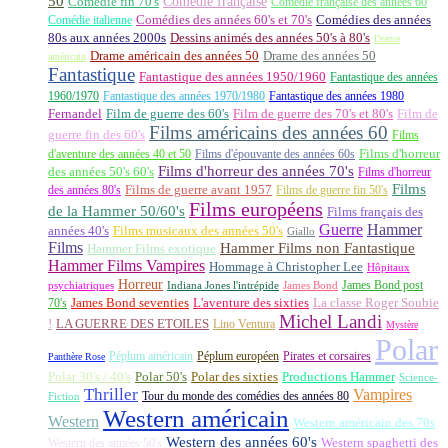
50
Comédie française
Comédie fin 70's
Comédie française des années 60
Comédie italienne
Comédies des années 60's et 70's
Comédies des années
80s aux années 2000s
Dessins animés des années 50's à 80's
Drame
Drame américain des années 50
Drame des années 50
américain
Fantastique
Fantastique des années 1950/1960
Fantastique des années
1960/1970
Fantastique des années 1970/1980
Fantastique des années 1980
Fernandel
Film de guerre des 60's
Film de guerre des 70's et 80's
Film de
Films américains des années 60
guerre fin des 60's
Films
d'aventure des années 40 et 50
Films d'épouvante des années 60s
Films d'horreur
Films d'horreur des années 70's
des années 50's 60's
Films d'horreur
Films
des années 80's
Films de guerre avant 1957
Films de guerre fin 50's
Films européens
de la Hammer 50/60's
Films français des
Guerre
Hammer
années 40's
Films musicaux des années 50's
Giallo
Films
Hammer Films non Fantastique
Hammer Films exotique
Hammer Films Vampires
Hommage à Christopher Lee
Hôpitaux
Horreur
James Bond post
Indiana Jones l'intrépide
psychiatriques
James Bond
La classe Roger Soubie
70's
James Bond seventies
L'aventure des sixties
Michel Landi
!
LA GUERRE DES ETOILES
Lino Ventura
Mystère
Polar
Péplum américain
Péplum européen
Pirates et corsaires
Panthère Rose
Polar 30's / 40's
Polar 50's
Polar des sixties
Productions Hammer
Science-
Thriller
Vampires
Tour du monde des comédies des années 80
Fiction
Western américain
Western
Western américain des 70s
Western des années 60's
Western des années 50's
Western spaghetti des