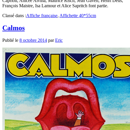
Caprioli, Anicée Alvina, Maurice Risch, Jean Gaven, Henri Déus,
François Maistre, Isa Lamour et Alice Sapritch font partie.
Classé dans :
Affiche française
,
Affichette 40*55cm
Calmos
Publié le
8 octobre 2014
par
Eric