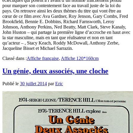
éclectiques qui posent à l’avant d’un homme fraichement pendu
pour marquer son contentement face au travail juste de la loi du
pays. On retrouve ainsi les deux thèmes du titre qui vont être au
cœur de ce film avec Ava Gardner, Roy Jenson, Gary Combs, Fred
Brookfield, Bennie E. Dobbins, Richard Farnsworth, Leroy
Johnson, Anthony Perkins, Ned Beatty, Matt Clark, Steve Kanaly,
John Huston – qui partage la première ligne d’accroche en haut avec
la star masculine, mais en tant que réalisateur et non en tant
qu’acteur – , Stacy Keach, Roddy McDowall, Anthony Zerbe,
Jacqueline Bisset et Michael Sarrazin.
Classé dans :
Affiche française
,
Affiche 120*160cm
Un génie, deux associés, une cloche
Publié le
30 juillet 2014
par
Eric