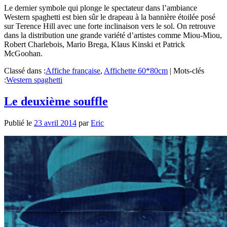
Le dernier symbole qui plonge le spectateur dans l’ambiance
Western spaghetti est bien sûr le drapeau à la bannière étoilée posé
sur Terence Hill avec une forte inclinaison vers le sol. On retrouve
dans la distribution une grande variété d’artistes comme Miou-Miou,
Robert Charlebois, Mario Brega, Klaus Kinski et Patrick
McGoohan.
Classé dans :
Affiche française
,
Affichette 60*80cm
|
Mots-clés
:
Western spaghetti
Le deuxième souffle
Publié le
23 avril 2014
par
Eric