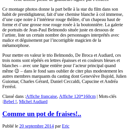
Ce montage photos donne la part belle à la star du film dans son
habit de prestidigitateur, fait d’une chemise blanche à col immense,
d’une cape noire à l’intérieur rouge théâtre, d’un chapeau haut de
forme et d’une grosse rose rouge rosée à la boutonnière. La galerie
de portraits de Jean-Paul Belmondo située juste en dessous de
l’artiste, liste un certain nombre des personnages interprétés avec
malice et déguisement par l’incorrigible magicien de la
métamorphose.
Pour mettre en valeur le trio Belmondo, De Broca et Audiard, ces
trois noms sont répétés en lettres épaisses et en couleurs bleues et
blanches – avec une ligne entière pour l’acteur principal quand
même 😉 – dans le fond sans oublier de citer plus modestement les
autres membres marquants du casting dont Geneviève Bujold, Julien
Guiomar, Charles Gérard, Daniel Ceccaldi, Capucine et Andréa
Ferréol.
Classé dans :
Affiche française
,
Affiche 120*160cm
|
Mots-clés
:
Bebel !
,
Michel Audiard
Comme un pot de fraises!..
Publié le
20 septembre 2014
par
Eric