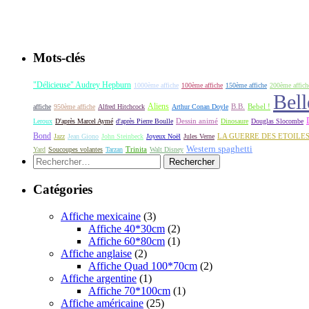
Mots-clés
"Délicieuse" Audrey Hepburn
1000ème affiche
100ème affiche
150ème affiche
200ème affich
Bell
Aliens
B.B.
Bebel !
affiche
950ème affiche
Alfred Hitchcock
Arthur Conan Doyle
Dessin animé
Leroux
D'après Marcel Aymé
d'après Pierre Boulle
Dinosaure
Douglas Slocombe
Bond
LA GUERRE DES ETOILE
Jazz
Jean Giono
John Steinbeck
Joyeux Noël
Jules Verne
Western spaghetti
Yard
Soucoupes volantes
Tarzan
Trinita
Walt Disney
Rechercher :
Catégories
Affiche mexicaine
(3)
Affiche 40*30cm
(2)
Affiche 60*80cm
(1)
Affiche anglaise
(2)
Affiche Quad 100*70cm
(2)
Affiche argentine
(1)
Affiche 70*100cm
(1)
Affiche américaine
(25)