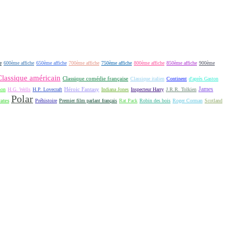
e
600ème affiche
650ème affiche
700ème affiche
750ème affiche
800ème affiche
850ème affiche
900ème
Classique américain
Classique comédie française
Classique italien
Continent
d'après Gaston
James
Héroic Fantasy
non
H.G. Wells
H.P. Lovecraft
Indiana Jones
Inspecteur Harry
J.R.R. Tolkien
Polar
rates
Préhistoire
Premier film parlant français
Rat Pack
Robin des bois
Roger Corman
Scotland