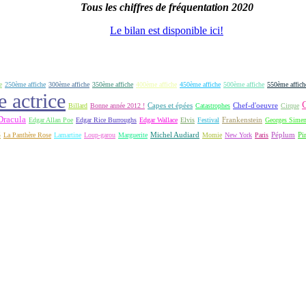
Tous les chiffres de fréquentation 2020
Le bilan est disponible ici!
e
250ème affiche
300ème affiche
350ème affiche
400ème affiche
450ème affiche
500ème affiche
550ème affich
e actrice
Capes et épées
Billard
Bonne année 2012 !
Catastrophes
Chef-d'oeuvre
Cirque
Dracula
Frankenstein
Edgar Allan Poe
Edgar Rice Burroughs
Edgar Wallace
Elvis
Festival
Georges Sime
S
Michel Audiard
Péplum
Pi
La Panthère Rose
Lamartine
Loup-garou
Marguerite
Momie
New York
Paris