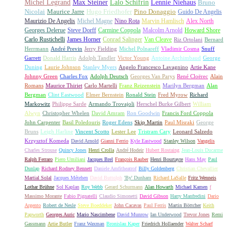
Michel Legrand
Max Steiner
Lalo Schifrin
Lennie Niehaus
Bruno
Nicolai
Maurice Jarre
Hugo Friedhofer
Pino Donaggio
Guido De Angelis
Maurizio De Angelis
Michel Magne
Nino Rota
Marvin Hamlisch
Alex North
Georges Delerue
Steve Dorff
Carmine Coppola
Malcolm Arnold
Howard Shore
Carlo Rustichelli
James Horner
Conrad Salinger
Van Cleave
Riz Ortolani
Bernard
Herrmann
André Previn
Jerry Fielding
Michel Polnareff
Vladimir Cosma
Snuff
Garrett
Donald Harris
Adolph Tandler
Victor Young
Antoine Archimbaud
George
Duning
Laurie Johnson
Stanley Myers
Angelo Francesco Lavagnino
Artie Kane
Johnny Green
Charles Fox
Adolph Deutsch
Georges Van Parys
René Cloërec
Alain
Romans
Maurice Thiriet
Carlo Martelli
Franz Reizenstein
Marilyn Bergman
Alan
Bergman
Clint Eastwood
Elmer Bernstein
Ronald Stein
Fred Myrow
Richard
Markowitz
Philippe Sarde
Armando Trovajoli
Herschel Burke Gilbert
William
Alwyn
Christopher Whelen
David Amram
Ron Goodwin
Francis Ford Coppola
John Carpenter
Basil Poledouris
Roger Edens
Skip Martin
Paul Misraki
George
Bruns
Leigh Harline
Vincent Scotto
Lester Lee
Tristram Cary
Leonard Salzedo
Krzysztof Komeda
David Arnold
Gianni Ferrio
Kyle Eastwood
Stanley Wilson
Vangelis
Charles Strouse
Quincy Jones
Henri Crolla
André Hodeir
Hubert Rostaing
Jean-Louis Ducarme
Ralph Ferraro
Piero Umiliani
Jacques Brel
François Rauber
Henri Bourtayre
Hans May
Paul
Dunlap
Richard Rodney Bennett
Daniele Amfitheatrof
Billy Goldenberg
Christian Chevallier
Martial Solal
Jacques Métehen
David Buttolph
'By' Dunham
Richard LaSalle
Fritz Wenneis
Lothar Brühne
Sol Kaplan
Roy Webb
Gerard Schurmann
Alan Howarth
Michael Kamen
f
Massimo Morante
Fabio Pignatelli
Claudio Simonetti
David Gibson
Harry Manfredini
Dario
Argento
Robert de Nesle
Steve Boeddeker
John Cacavas
Paul Ferris
Martin Böttcher
Keith
Papworth
Georges Auric
Mario Nascimbene
David Munrow
Ian Underwood
Trevor Jones
Remi
Gassmann
Artie Butler
Franz Waxman
Bronislau Kaper
Friedrich Hollaender
Walter Scharf