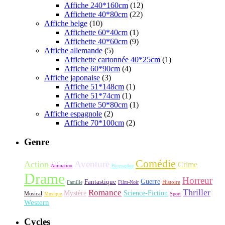
Affiche 240*160cm
(12)
Affichette 40*80cm
(22)
Affiche belge
(10)
Affichette 60*40cm
(1)
Affichette 40*60cm
(9)
Affiche allemande
(5)
Affichette cartonnée 40*25cm
(1)
Affiche 60*90cm
(4)
Affiche japonaise
(3)
Affiche 51*148cm
(1)
Affiche 51*74cm
(1)
Affichette 50*80cm
(1)
Affiche espagnole
(2)
Affiche 70*100cm
(2)
Genre
Comédie
Aventure
Action
Crime
Animation
Biographie
Drame
Horreur
Fantastique
Guerre
Histoire
Famille
Film-Noir
Thriller
Romance
Science-Fiction
Mystère
Musical
Musique
Sport
Western
Cycles