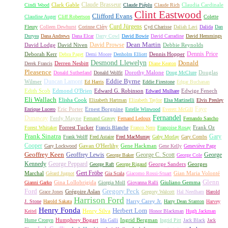
Claude Brasseur
Clark Gable
Claudia Cardinale
Cindi Wood
Claude Piéplu
Claude Rich
Clint Eastwood
Clifford Evans
Claudine Auger
Cliff Robertson
Colette
Curd Jürgens
Fleury
Colleen Dewhurst
Corinne Cléry
Cyd Charisse
Daliah Lavi
Dalida
Dan
Duryea
Dana Andrews
Dana Elcar
Darry Cowl
David Bowie
David Carradine
David Hemmings
David Prowse
Dean Martin
David Lodge
David Niven
Debbie Reynolds
Dennis Price
Deborah Kerr
Dennis Hopper
Debra Paget
Demi Moore
Denholm Elliott
Desmond Llewelyn
Donald
Derren Nesbitt
Derek Francis
Diane Keaton
Pleasence
Dorothy Malone
Douglas
Donald Sutherland
Donald Wolfit
Doug McClure
Duncan Lamont
Eddie Byrne
Wilmer
Ed Harris
Eddie Firestone
Edgar Buchanan
Edith Scob
Edmond O'Brien
Edward G. Robinson
Edwige Fenech
Edward Mulhare
Eli Wallach
Elisha Cook
Elizabeth Hartman
Elizabeth Taylor
Elsa Martinelli
Elvis Presley
Faye
Eric Porter
Ernest Borgnine
Enrique Lucero
Estelle Winwood
Everett McGill
Fernandel
Dunaway
Ferdy Mayne
Fernand Gravey
Fernand Ledoux
Fernando Sancho
Forrest Tucker
Frank Oz
Forest Whitaker
Francis Blanche
Franco Nero
Françoise Rosay
Frank Sinatra
Gary
Frank Wolff
Fred Astaire
Fred MacMurray
Gaby Morlay
Gary Combs
Cooper
Gavan O'Herlihy
Gene Hackman
Gary Lockwood
Gene Kelly
Geneviève Page
Geoffrey Keen
Geoffrey Lewis
George C. Scott
George
George Baker
George Cole
Kennedy
George Peppard
George Sanders
Georges
George Raft
George Rigaud
Gert Fröbe
Marchal
Gian Maria Volonté
Gérard Jugnot
Gia Scala
Giacomo Rossi-Stuart
Glenn
Gina Lollobrigida
Giuliano Gemma
Gianni Garko
Giorgia Moll
Giovanna Ralli
Gregory Peck
Ford
Grégoire Aslan
Grace Jones
Gregory Walcott
Hal Needham
Harold
Harrison Ford
Harry Carey Jr.
J. Stone
Harold Sakata
Harry Dean Stanton
Harvey
Henry Fonda
Herbert Lom
Henry Silva
Keitel
Honor Blackman
Hugh Jackman
Humphrey Bogart
Ingrid Bergman
Hume Cronyn
Ida Galli
Ingrid Pitt
Jack Black
Jack