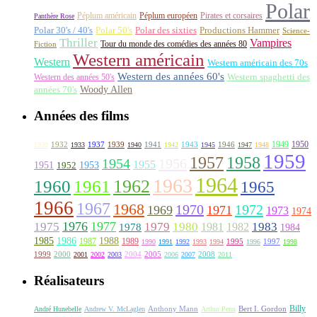
Polar
Péplum américain
Péplum européen
Pirates et corsaires
Panthère Rose
Polar 30's / 40's
Polar 50's
Polar des sixties
Productions Hammer
Science-
Thriller
Vampires
Tour du monde des comédies des années 80
Fiction
Western américain
Western
Western américain des 70s
Western des années 60's
Western des années 50's
Western spaghetti des
Woody Allen
années 70's
Années des films
1949
1950
1932
1937
1939
1941
1943
1946
1930
1933
1940
1942
1945
1947
1948
1959
1957
1958
1956
1954
1955
1951
1952
1953
1964
1963
1962
1960
1961
1965
1966
1967
1968
1970
1972
1969
1971
1973
1974
1976
1977
1975
1979
1980
1981
1983
1978
1982
1984
1985
1986
1988
1987
1989
1995
1997
1990
1991
1992
1993
1994
1996
1998
1999
2000
2004
2005
2008
2001
2002
2003
2006
2007
2011
Réalisateurs
Billy
Anthony Mann
André Hunebelle
Andrew V. McLaglen
Arthur Penn
Bert I. Gordon