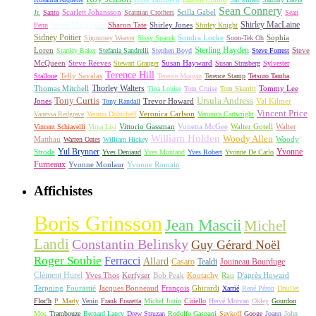
Sean Connery
Scarlett Johansson
Scilla Gabel
Jr.
Santo
Scatman Crothers
Sean
Shirley MacLaine
Serge Marquand
Sharon Tate
Shirley Jones
Penn
Shirley Knight
Sidney Poitier
Sondra Locke
Sophia
Sigourney Weaver
Sissy Spacek
Soon-Tek Oh
Sterling Hayden
Loren
Steve
Stanley Baker
Stefania Sandrelli
Stephen Boyd
Steve Forrest
McQueen
Steve Reeves
Susan Hayward
Stewart Granger
Susan Strasberg
Sylvester
Terence Hill
Telly Savalas
Stallone
Terence Morgan
Terence Stamp
Tetsuro Tamba
Thorley Walters
Thomas Mitchell
Tommy Lee
Tina Louise
Tom Cruise
Tom Skerritt
Tony Curtis
Ursula Andress
Jones
Trevor Howard
Val Kilmer
Tony Randall
Vincent Price
Veronica Carlson
Vanessa Redgrave
Vernon Dobtcheff
Veronica Cartwright
Vittorio Gassman
Vonetta McGee
Walter Gotell
Walter
Vincent Schiavelli
Virna Lisi
William Holden
Woody Allen
Matthau
Woody
Warren Oates
William Hickey
Yul Brynner
Yvonne
Strode
Yves Deniaud
Yves Montand
Yves Robert
Yvonne De Carlo
Furneaux
Yvonne Monlaur
Yvonne Romain
Affichistes
Boris Grinsson
Jean Mascii
Michel
Landi
Constantin Belinsky
Guy Gérard Noël
Roger Soubie
Ferracci
Allard
Casaro
Tealdi
Jouineau Bourduge
Clément Hurel
Yves Thos
Kerfyser
Bob Peak
Koutachy
Rau
D'après Howard
Terpning
Fourastié
Jacques Bonneaud
François
Ghirardi
Xarrié
René Péron
Druillet
Floc'h
P. Marty
Venin
Frank Frazetta
Michel Jouin
Ciriello
Hervé Morvan
Okley
Gourdon
Mos
Trambouze
Bernard Lancy
Drew Struzan
Rodolfo Gasparri
Savkoff
Googe
Joann
John