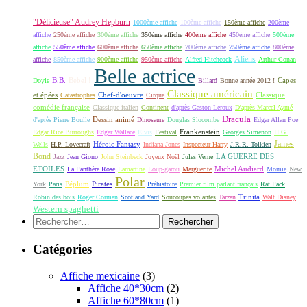
"Délicieuse" Audrey Hepburn
1000ème affiche
100ème affiche
150ème affiche
200ème
affiche
250ème affiche
300ème affiche
350ème affiche
400ème affiche
450ème affiche
500ème
affiche
550ème affiche
600ème affiche
650ème affiche
700ème affiche
750ème affiche
800ème
Aliens
affiche
850ème affiche
900ème affiche
950ème affiche
Alfred Hitchcock
Arthur Conan
Belle actrice
B.B.
Bebel !
Capes
Doyle
Billard
Bonne année 2012 !
Classique américain
et épées
Classique
Catastrophes
Chef-d'oeuvre
Cirque
comédie française
Classique italien
Continent
d'après Gaston Leroux
D'après Marcel Aymé
Dracula
Dessin animé
d'après Pierre Boulle
Dinosaure
Douglas Slocombe
Edgar Allan Poe
Frankenstein
Edgar Rice Burroughs
Edgar Wallace
Elvis
Festival
Georges Simenon
H.G.
James
Héroic Fantasy
Wells
H.P. Lovecraft
Indiana Jones
Inspecteur Harry
J.R.R. Tolkien
Bond
LA GUERRE DES
Jazz
Jean Giono
John Steinbeck
Joyeux Noël
Jules Verne
ETOILES
Michel Audiard
La Panthère Rose
Lamartine
Loup-garou
Marguerite
Momie
New
Polar
Péplum
Pirates
York
Paris
Préhistoire
Premier film parlant français
Rat Pack
Robin des bois
Roger Corman
Scotland Yard
Soucoupes volantes
Tarzan
Trinita
Walt Disney
Western spaghetti
Rechercher :
Catégories
Affiche mexicaine
(3)
Affiche 40*30cm
(2)
Affiche 60*80cm
(1)