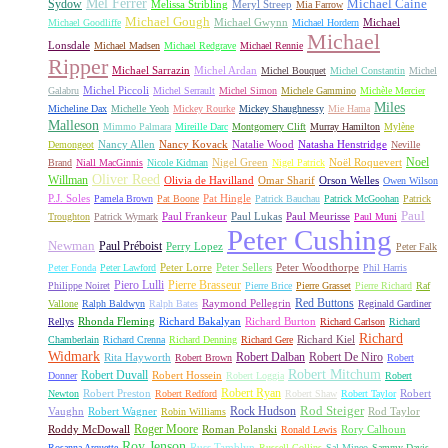
Mel Ferrer
Sydow
Michael Caine
Melissa Stribling
Meryl Streep
Mia Farrow
Michael Gough
Michael Gwynn
Michael
Michael Goodliffe
Michael Hordern
Michael
Lonsdale
Michael Madsen
Michael Redgrave
Michael Rennie
Ripper
Michael Sarrazin
Michel Ardan
Michel Bouquet
Michel Constantin
Michel
Michel Piccoli
Galabru
Michel Serrault
Michel Simon
Michele Gammino
Michèle Mercier
Miles
Micheline Dax
Michelle Yeoh
Mickey Rourke
Mickey Shaughnessy
Mie Hama
Malleson
Mimmo Palmara
Mireille Darc
Montgomery Clift
Murray Hamilton
Mylène
Nancy Allen
Nancy Kovack
Natalie Wood
Natasha Henstridge
Demongeot
Neville
Noel
Nigel Green
Noël Roquevert
Brand
Niall MacGinnis
Nicole Kidman
Nigel Patrick
Oliver Reed
Willman
Olivia de Havilland
Omar Sharif
Orson Welles
Owen Wilson
P.J. Soles
Pat Hingle
Pamela Brown
Pat Boone
Patrick Bauchau
Patrick McGoohan
Patrick
Paul
Paul Frankeur
Paul Lukas
Paul Meurisse
Troughton
Patrick Wymark
Paul Muni
Peter Cushing
Newman
Paul Préboist
Perry Lopez
Peter Falk
Peter Lorre
Peter Sellers
Peter Woodthorpe
Peter Fonda
Peter Lawford
Phil Harris
Piero Lulli
Pierre Brasseur
Philippe Noiret
Pierre Brice
Pierre Grasset
Pierre Richard
Raf
Red Buttons
Raymond Pellegrin
Vallone
Ralph Baldwyn
Ralph Bates
Reginald Gardiner
Rhonda Fleming
Richard Bakalyan
Richard Burton
Rellys
Richard Carlson
Richard
Richard
Richard Kiel
Chamberlain
Richard Crenna
Richard Denning
Richard Gere
Widmark
Robert Dalban
Robert De Niro
Rita Hayworth
Robert Brown
Robert
Robert Mitchum
Robert Duvall
Robert Hossein
Donner
Robert Loggia
Robert
Robert Ryan
Robert Preston
Robert
Newton
Robert Redford
Robert Shaw
Robert Taylor
Rock Hudson
Rod Steiger
Vaughn
Robert Wagner
Rod Taylor
Robin Williams
Roger Moore
Roddy McDowall
Roman Polanski
Rory Calhoun
Ronald Lewis
Roy Jenson
Russ Tamblyn
Rosanna Arquette
Russell Collins
Sal Mineo
Sammy Davis