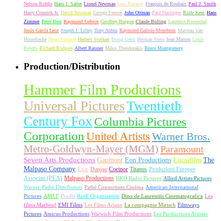
Nelson Riddle
Hans J. Salter
Lionel Newman
Luis Bacalov
François de Roubaix
Paul J. Smith
Harry Connick Jr.
David Newman
George Fenton
John Ottman
Paul Haslinger
Rolfe Kent
Hans
Zimmer
Peter Best
Raymond Lefevre
Geoffrey Burgon
Claude Bolling
Laurence Rosenthal
Jesús García Leoz
Joseph J. Lilley
Tony Aubin
Raymond Gallois-Montbrun
Marceau Van
Hoorebecke
Henri Forterre
Herbert Stothart
Irving Gertz
Herman Stein
Jean Marion
Louis
Beydts
Richard Rodgers
Albert Raisner
Mikis Theodorakis
Bruce Montgomery
Production/Distribution
Hammer Film Productions
Universal Pictures
Twentieth
Century Fox
Columbia Pictures
Corporation
United Artists
Warner Bros.
Metro-Goldwyn-Mayer (MGM)
Paramount
Seven Arts Productions
Gaumont
Eon Productions
Lucasfilm
The
Malpaso Company
Lux
Danjaq
Cocinor
Titanus
Produzioni Europee
Associati (PEA)
Malpaso Productions
RKO Radio Pictures
Allied Artists Pictures
Warner-Pathé Distributors
Pathé Consortium Cinéma
American International
Pictures
AMLF
Prodis
Rank Organisation
Dino de Laurentiis Cinematografica
Les
films Marbeuf
EMI Films
Les Films Ariane
La compagnie Mirisch
Filmways
Pictures
Amicus Productions
Warwick Film Productions
Les Productions Artistes