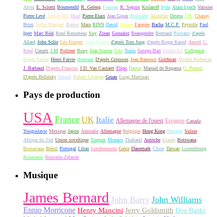
Alvin
E. Sciotti
Boumendil
R. Geleng
Fouteau
R. Seguin
Kislaroff
Sym
Alain Lynch
Vaissier
Pierre Levé
Atelier 606
Head
Pierre Etaix
Jean Gigax
Boissière
Akinstler
Deseta
J.B.
Chanay
Brini
Joëlle Marquet
Brénot
Mara
RINN
David
Sciotti
Faugère
Bacha
M.C.P.
Peyrolle
Paul
Igert
Marc Réal
René Renneteau
Siry
Zoran
Gonzalez
Beaugendre
Bertrand
Piovano
d'après
Allard
John Solie
Léo Kouper
John Berkey
d'après Tom Jung
d'après Roger Kastel
Amsel
C.
René
Cerutti
J.M
Politeer
Bouy
Jean Simon
Cris
Tonin
George Barr
Studio E2
Collignon
Roger Vacher
Henri Faivre
Arnstam
D'après Grinsson
Jean Barnoux
Goldman
Michel Berberian
J. Barbaud
D'après François
J.D. Van Caulaert
Flipo
Dastor
Manuel de Rugama
G. Pezeril
D'après Belinsky
Desmé
Robert Lévèque
Gruau
Luigi Martinati
Pays de production
USA
France
UK
Italie
Allemagne de l'ouest
Espagne
Canada
Yougoslavie
Mexique
Japon
Australie
Allemagne
Belgique
Hong Kong
Hongrie
Suisse
Afrique du Sud
Union soviétique
Turquie
Monaco
Thaïland
Autriche
Irlande
Botswana
Botsawana
Brésil
Portugal
Liban
Liechtenstein
Grèce
Danemark
Chine
Taïwan
Luxembourg
Roumanie
Nouvelle-Zélande
Musique
James Bernard
John Barry
John Williams
Ennio Morricone
Henry Mancini
Jerry Goldsmith
Don Banks