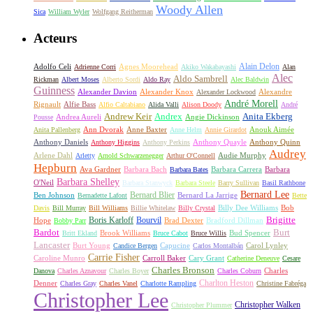
Woody Allen
Sica
William Wyler
Wolfgang Reitherman
Acteurs
Alain Delon
Adolfo Celi
Agnes Moorehead
Adrienne Corri
Akiko Wakabayashi
Alan
Alec
Aldo Sambrell
Rickman
Albert Moses
Alberto Sordi
Aldo Ray
Alec Baldwin
Guinness
Alexander Davion
Alexander Knox
Alexandre
Alexander Lockwood
André Morell
Rignault
Alfie Bass
Alfio Caltabiano
Alida Valli
Alison Doody
André
Andrew Keir
Andrex
Anita Ekberg
Andrea Aureli
Angie Dickinson
Pousse
Ann Dvorak
Anne Baxter
Anouk Aimée
Anita Pallenberg
Anne Helm
Annie Girardot
Anthony Daniels
Anthony Quayle
Anthony Quinn
Anthony Higgins
Anthony Perkins
Audrey
Arlene Dahl
Audie Murphy
Arletty
Arnold Schwarzenegger
Arthur O'Connell
Hepburn
Ava Gardner
Barbara Bach
Barbara Carrera
Barbara
Barbara Bates
Barbara Shelley
O'Neil
Barbara Stanwyck
Barbara Steele
Barry Sullivan
Basil Rathbone
Bernard Lee
Bernard Blier
Ben Johnson
Bernard La Jarrige
Bernadette Lafont
Bette
Billy Dee Williams
Bob
Davis
Bill Murray
Bill Williams
Billie Whitelaw
Billy Crystal
Boris Karloff
Bourvil
Brigitte
Hope
Brad Dexter
Bradford Dillman
Bobby Parr
Bardot
Burt
Brook Williams
Bud Spencer
Britt Ekland
Bruce Cabot
Bruce Willis
Lancaster
Burt Young
Capucine
Carol Lynley
Candice Bergen
Carlos Montalbán
Carrie Fisher
Caroline Munro
Carroll Baker
Cary Grant
Catherine Deneuve
Cesare
Charles Bronson
Charles
Danova
Charles Aznavour
Charles Boyer
Charles Coburn
Charlton Heston
Denner
Charles Gray
Charles Vanel
Charlotte Rampling
Christine Fabréga
Christopher Lee
Christopher Walken
Christopher Plummer