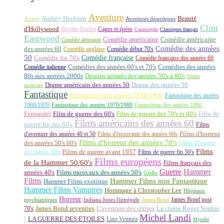
Aventure
Audrey Hepburn
Beauté
Aventures désertiques
Action
Clint
d'Hollywood
Brigitte Bardot
Capes et épées
Catastrophe
Classiques français
Eastwood
Comédie américaine
Comédie américaine
Comédie allemande
Comédie des années
des années 60
Comédie anglaise
Comédie début 70's
50
Comédie française
Comédie fin 70's
Comédie française des années 60
Comédie italienne
Comédies des années 60's et 70's
Comédies des années
80s aux années 2000s
Dessins animés des années 50's à 80's
Drame
Drame américain des années 50
Drame des années 50
américain
Fantastique
Fantastique des années 1950/1960
Fantastique des années
1960/1970
Fantastique des années 1970/1980
Fantastique des années 1980
Fernandel
Film de guerre des 60's
Film de guerre des 70's et 80's
Film de
Films américains des années 60
guerre fin des 60's
Films
d'aventure des années 40 et 50
Films d'épouvante des années 60s
Films d'horreur
Films d'horreur des années 70's
des années 50's 60's
Films d'horreur
Films
des années 80's
Films de guerre avant 1957
Films de guerre fin 50's
Films européens
de la Hammer 50/60's
Films français des
Guerre
Hammer
années 40's
Films musicaux des années 50's
Giallo
Films
Hammer Films non Fantastique
Hammer Films exotique
Hammer Films Vampires
Hommage à Christopher Lee
Hôpitaux
Horreur
James Bond post
Indiana Jones l'intrépide
psychiatriques
James Bond
La classe Roger Soubie
70's
James Bond seventies
L'aventure des sixties
Michel Landi
!
LA GUERRE DES ETOILES
Lino Ventura
Mystère