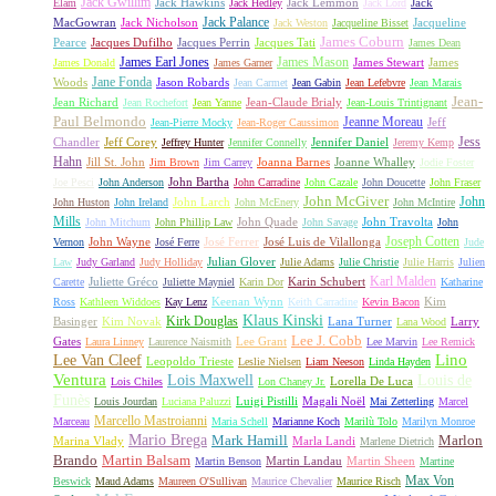
Jack Gwillim
Jack Hawkins
Jack Lemmon
Jack
Elam
Jack Hedley
Jack Lord
Jack Palance
MacGowran
Jack Nicholson
Jacqueline
Jack Weston
Jacqueline Bisset
James Coburn
Pearce
Jacques Dufilho
Jacques Perrin
Jacques Tati
James Dean
James Earl Jones
James Mason
James Stewart
James
James Donald
James Garner
Jane Fonda
Woods
Jason Robards
Jean Carmet
Jean Gabin
Jean Lefebvre
Jean Marais
Jean-
Jean Richard
Jean-Claude Brialy
Jean Rochefort
Jean Yanne
Jean-Louis Trintignant
Paul Belmondo
Jeanne Moreau
Jeff
Jean-Pierre Mocky
Jean-Roger Caussimon
Jess
Chandler
Jeff Corey
Jennifer Daniel
Jeffrey Hunter
Jennifer Connelly
Jeremy Kemp
Hahn
Jill St. John
Joanna Barnes
Joanne Whalley
Jim Brown
Jim Carrey
Jodie Foster
John Bartha
Joe Pesci
John Anderson
John Carradine
John Cazale
John Doucette
John Fraser
John McGiver
John
John Larch
John Huston
John Ireland
John McEnery
John McIntire
Mills
John Quade
John Travolta
John Mitchum
John Phillip Law
John Savage
John
Joseph Cotten
John Wayne
José Ferrer
José Luis de Vilallonga
Vernon
José Ferre
Jude
Julian Glover
Law
Judy Garland
Judy Holliday
Julie Adams
Julie Christie
Julie Harris
Julien
Karl Malden
Juliette Gréco
Karin Schubert
Carette
Juliette Mayniel
Karin Dor
Katharine
Keenan Wynn
Kim
Ross
Kathleen Widdoes
Kay Lenz
Keith Carradine
Kevin Bacon
Klaus Kinski
Kirk Douglas
Basinger
Kim Novak
Lana Turner
Larry
Lana Wood
Lee J. Cobb
Gates
Lee Grant
Laura Linney
Laurence Naismith
Lee Marvin
Lee Remick
Lino
Lee Van Cleef
Leopoldo Trieste
Leslie Nielsen
Liam Neeson
Linda Hayden
Ventura
Lois Maxwell
Louis de
Lorella De Luca
Lois Chiles
Lon Chaney Jr.
Funès
Luigi Pistilli
Magali Noël
Louis Jourdan
Luciana Paluzzi
Mai Zetterling
Marcel
Marcello Mastroianni
Marceau
Maria Schell
Marianne Koch
Marilù Tolo
Marilyn Monroe
Mario Brega
Mark Hamill
Marlon
Marina Vlady
Marla Landi
Marlene Dietrich
Martin Balsam
Brando
Martin Landau
Martin Sheen
Martin Benson
Martine
Max Von
Beswick
Maud Adams
Maureen O'Sullivan
Maurice Chevalier
Maurice Risch