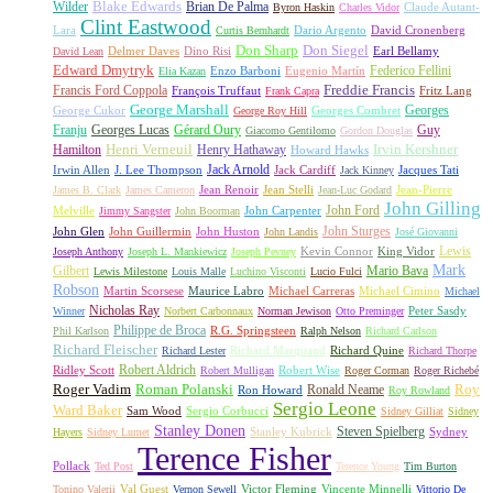
Wilder
Blake Edwards
Brian De Palma
Claude Autant-
Byron Haskin
Charles Vidor
Clint Eastwood
Lara
David Cronenberg
Curtis Bernhardt
Dario Argento
Don Sharp
Don Siegel
David Lean
Delmer Daves
Dino Risi
Earl Bellamy
Edward Dmytryk
Federico Fellini
Elia Kazan
Enzo Barboni
Eugenio Martín
Freddie Francis
Francis Ford Coppola
François Truffaut
Fritz Lang
Frank Capra
George Marshall
George Cukor
Georges
George Roy Hill
Georges Combret
Franju
Georges Lucas
Gérard Oury
Guy
Giacomo Gentilomo
Gordon Douglas
Irvin Kershner
Henri Verneuil
Henry Hathaway
Hamilton
Howard Hawks
Jack Arnold
Jacques Tati
Irwin Allen
J. Lee Thompson
Jack Cardiff
Jack Kinney
James B. Clark
James Cameron
Jean Renoir
Jean Stelli
Jean-Luc Godard
Jean-Pierre
John Gilling
John Carpenter
John Ford
Melville
Jimmy Sangster
John Boorman
John Sturges
John Huston
John Glen
John Guillermin
John Landis
José Giovanni
Lewis
King Vidor
Joseph Anthony
Joseph L. Mankiewicz
Joseph Pevney
Kevin Connor
Mark
Gilbert
Mario Bava
Lewis Milestone
Louis Malle
Luchino Visconti
Lucio Fulci
Robson
Michael Carreras
Michael Cimino
Martin Scorsese
Maurice Labro
Michael
Nicholas Ray
Winner
Norbert Carbonnaux
Norman Jewison
Otto Preminger
Peter Sasdy
Philippe de Broca
Phil Karlson
R.G. Springsteen
Ralph Nelson
Richard Carlson
Richard Fleischer
Richard Quine
Richard Lester
Richard Marquand
Richard Thorpe
Ridley Scott
Robert Aldrich
Robert Mulligan
Robert Wise
Roger Corman
Roger Richebé
Roger Vadim
Roman Polanski
Roy
Ron Howard
Ronald Neame
Roy Rowland
Sergio Leone
Ward Baker
Sam Wood
Sergio Corbucci
Sidney Gilliat
Sidney
Stanley Donen
Steven Spielberg
Stanley Kubrick
Sydney
Hayers
Sidney Lumet
Terence Fisher
Pollack
Ted Post
Terence Young
Tim Burton
Val Guest
Vincente Minnelli
Tonino Valerii
Vernon Sewell
Victor Fleming
Vittorio De