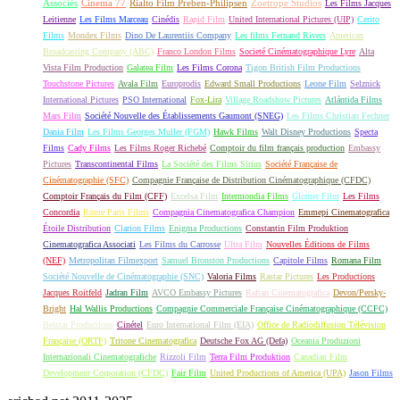
Associés
Cinema 77
Rialto Film Preben-Philipsen
Zoetrope Studios
Les Films Jacques
Leitienne
Les Films Marceau
Cinédis
Rapid Film
United International Pictures (UIP)
Cerito
Films
Mondex Films
Dino De Laurentiis Company
Les films Fernand Rivers
American
Broadcasting Company (ABC)
Franco London Films
Societé Cinématographique Lyre
Alta
Vista Film Production
Galatea Film
Les Films Corona
Tigon British Film Productions
Touchstone Pictures
Avala Film
Europrodis
Edward Small Productions
Leone Film
Selznick
International Pictures
PSO International
Fox-Lira
Village Roadshow Pictures
Atlántida Films
Mars Film
Société Nouvelle des Établissements Gaumont (SNEG)
Les Films Christian Fechner
Dania Film
Les Films Georges Muller (FGM)
Hawk Films
Walt Disney Productions
Specta
Films
Cady Films
Les Films Roger Richebé
Comptoir du film français production
Embassy
Pictures
Transcontinental Films
La Société des Films Sirius
Société Française de
Cinématographie (SFC)
Compagnie Française de Distribution Cinématographique (CFDC)
Comptoir Français du Film (CFF)
Excelsa Film
Intermondia Films
Glomer Film
Les Films
Concordia
Rome Paris Films
Compagnia Cinematografica Champion
Emmepi Cinematografica
Étoile Distribution
Clarion Films
Enigma Productions
Constantin Film Produktion
Cinematografica Associati
Les Films du Carrosse
Ultra Film
Nouvelles Éditions de Films
(NEF)
Metropolitan Filmexport
Samuel Bronston Productions
Capitole Films
Romana Film
Société Nouvelle de Cinématographie (SNC)
Valoria Films
Rastar Pictures
Les Productions
Jacques Roitfeld
Jadran Film
AVCO Embassy Pictures
Rafran Cinematografica
Devon/Persky-
Bright
Hal Wallis Productions
Compagnie Commerciale Française Cinématographique (CCFC)
Belstar Productions
Cinétel
Euro International Film (EIA)
Office de Radiodiffusion Télévision
Française (ORTF)
Tritone Cinematografica
Deutsche Fox AG (Defa)
Oceania Produzioni
Internazionali Cinematografiche
Rizzoli Film
Terra Film Produktion
Canadian Film
Development Corporation (CFDC)
Fair Film
United Productions of America (UPA)
Jason Films