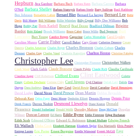
Hepburn
Ava Gardner
Barbara Bach
Barbara Carrera
Barbara
Barbara Bates
Barbara Shelley
O'Neil
Barbara Stanwyck
Barbara Steele
Barry Sullivan
Basil Rathbone
Bernard Lee
Bernard Blier
Ben Johnson
Bernard La Jarrige
Bernadette Lafont
Bette
Billy Dee Williams
Bob
Davis
Bill Murray
Bill Williams
Billie Whitelaw
Billy Crystal
Boris Karloff
Bourvil
Brigitte
Hope
Brad Dexter
Bradford Dillman
Bobby Parr
Bardot
Burt
Brook Williams
Bud Spencer
Britt Ekland
Bruce Cabot
Bruce Willis
Lancaster
Burt Young
Capucine
Carol Lynley
Candice Bergen
Carlos Montalbán
Carrie Fisher
Caroline Munro
Carroll Baker
Cary Grant
Catherine Deneuve
Cesare
Charles Bronson
Charles
Danova
Charles Aznavour
Charles Boyer
Charles Coburn
Charlton Heston
Denner
Charles Gray
Charles Vanel
Charlotte Rampling
Christine Fabréga
Christopher Lee
Christopher Walken
Christopher Plummer
Claude Brasseur
Clark Gable
Claudia Cardinale
Cindi Wood
Claude Piéplu
Claude Rich
Clint Eastwood
Clifford Evans
Claudine Auger
Cliff Robertson
Colette
Curd Jürgens
Fleury
Colleen Dewhurst
Corinne Cléry
Cyd Charisse
Daliah Lavi
Dalida
Dan
Duryea
Dana Andrews
Dana Elcar
Darry Cowl
David Bowie
David Carradine
David Hemmings
David Prowse
Dean Martin
David Lodge
David Niven
Debbie Reynolds
Dennis Price
Deborah Kerr
Dennis Hopper
Debra Paget
Demi Moore
Denholm Elliott
Desmond Llewelyn
Donald
Derren Nesbitt
Derek Francis
Diane Keaton
Pleasence
Dorothy Malone
Douglas
Donald Sutherland
Donald Wolfit
Doug McClure
Duncan Lamont
Eddie Byrne
Wilmer
Ed Harris
Eddie Firestone
Edgar Buchanan
Edith Scob
Edmond O'Brien
Edward G. Robinson
Edwige Fenech
Edward Mulhare
Eli Wallach
Elisha Cook
Elizabeth Hartman
Elizabeth Taylor
Elsa Martinelli
Elvis Presley
Faye
Eric Porter
Ernest Borgnine
Enrique Lucero
Estelle Winwood
Everett McGill