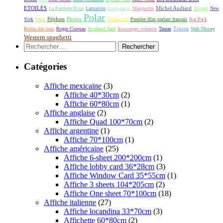
ETOILES
Michel Audiard
La Panthère Rose
Lamartine
Loup-garou
Marguerite
Momie
New
Polar
Péplum
Pirates
York
Paris
Préhistoire
Premier film parlant français
Rat Pack
Robin des bois
Roger Corman
Scotland Yard
Soucoupes volantes
Tarzan
Trinita
Walt Disney
Western spaghetti
Rechercher :
Catégories
Affiche mexicaine
(3)
Affiche 40*30cm
(2)
Affiche 60*80cm
(1)
Affiche anglaise
(2)
Affiche Quad 100*70cm
(2)
Affiche argentine
(1)
Affiche 70*100cm
(1)
Affiche américaine
(25)
Affiche 6-sheet 200*200cm
(1)
Affiche lobby card 36*28cm
(3)
Affiche Window Card 35*55cm
(1)
Affiche 3 sheets 104*205cm
(2)
Affiche One sheet 70*100cm
(18)
Affiche italienne
(27)
Affiche locandina 33*70cm
(3)
Affichette 60*80cm
(2)