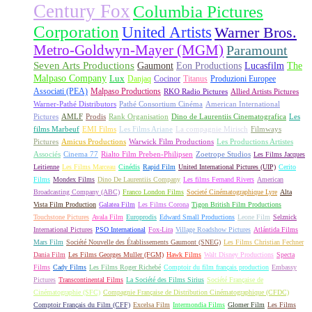
Century Fox
Columbia Pictures
Corporation
United Artists
Warner Bros.
Metro-Goldwyn-Mayer (MGM)
Paramount
Seven Arts Productions
Gaumont
Eon Productions
Lucasfilm
The
Malpaso Company
Lux
Danjaq
Cocinor
Titanus
Produzioni Europee
Associati (PEA)
Malpaso Productions
RKO Radio Pictures
Allied Artists Pictures
Warner-Pathé Distributors
Pathé Consortium Cinéma
American International
Pictures
AMLF
Prodis
Rank Organisation
Dino de Laurentiis Cinematografica
Les
films Marbeuf
EMI Films
Les Films Ariane
La compagnie Mirisch
Filmways
Pictures
Amicus Productions
Warwick Film Productions
Les Productions Artistes
Associés
Cinema 77
Rialto Film Preben-Philipsen
Zoetrope Studios
Les Films Jacques
Leitienne
Les Films Marceau
Cinédis
Rapid Film
United International Pictures (UIP)
Cerito
Films
Mondex Films
Dino De Laurentiis Company
Les films Fernand Rivers
American
Broadcasting Company (ABC)
Franco London Films
Societé Cinématographique Lyre
Alta
Vista Film Production
Galatea Film
Les Films Corona
Tigon British Film Productions
Touchstone Pictures
Avala Film
Europrodis
Edward Small Productions
Leone Film
Selznick
International Pictures
PSO International
Fox-Lira
Village Roadshow Pictures
Atlántida Films
Mars Film
Société Nouvelle des Établissements Gaumont (SNEG)
Les Films Christian Fechner
Dania Film
Les Films Georges Muller (FGM)
Hawk Films
Walt Disney Productions
Specta
Films
Cady Films
Les Films Roger Richebé
Comptoir du film français production
Embassy
Pictures
Transcontinental Films
La Société des Films Sirius
Société Française de
Cinématographie (SFC)
Compagnie Française de Distribution Cinématographique (CFDC)
Comptoir Français du Film (CFF)
Excelsa Film
Intermondia Films
Glomer Film
Les Films