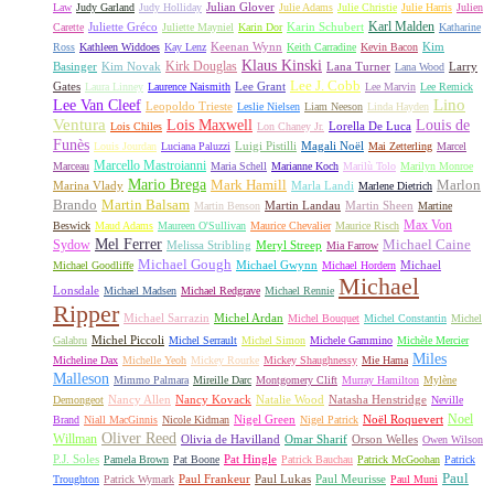
Julian Glover
Law
Judy Garland
Judy Holliday
Julie Adams
Julie Christie
Julie Harris
Julien
Karl Malden
Juliette Gréco
Karin Schubert
Carette
Juliette Mayniel
Karin Dor
Katharine
Keenan Wynn
Kim
Ross
Kathleen Widdoes
Kay Lenz
Keith Carradine
Kevin Bacon
Klaus Kinski
Kirk Douglas
Basinger
Kim Novak
Lana Turner
Larry
Lana Wood
Lee J. Cobb
Gates
Lee Grant
Laura Linney
Laurence Naismith
Lee Marvin
Lee Remick
Lino
Lee Van Cleef
Leopoldo Trieste
Leslie Nielsen
Liam Neeson
Linda Hayden
Ventura
Lois Maxwell
Louis de
Lorella De Luca
Lois Chiles
Lon Chaney Jr.
Funès
Luigi Pistilli
Magali Noël
Louis Jourdan
Luciana Paluzzi
Mai Zetterling
Marcel
Marcello Mastroianni
Marceau
Maria Schell
Marianne Koch
Marilù Tolo
Marilyn Monroe
Mario Brega
Mark Hamill
Marlon
Marina Vlady
Marla Landi
Marlene Dietrich
Martin Balsam
Brando
Martin Landau
Martin Sheen
Martin Benson
Martine
Max Von
Beswick
Maud Adams
Maureen O'Sullivan
Maurice Chevalier
Maurice Risch
Mel Ferrer
Sydow
Michael Caine
Melissa Stribling
Meryl Streep
Mia Farrow
Michael Gough
Michael Gwynn
Michael
Michael Goodliffe
Michael Hordern
Michael
Lonsdale
Michael Madsen
Michael Redgrave
Michael Rennie
Ripper
Michael Sarrazin
Michel Ardan
Michel Bouquet
Michel Constantin
Michel
Michel Piccoli
Galabru
Michel Serrault
Michel Simon
Michele Gammino
Michèle Mercier
Miles
Micheline Dax
Michelle Yeoh
Mickey Rourke
Mickey Shaughnessy
Mie Hama
Malleson
Mimmo Palmara
Mireille Darc
Montgomery Clift
Murray Hamilton
Mylène
Nancy Allen
Nancy Kovack
Natalie Wood
Natasha Henstridge
Demongeot
Neville
Noel
Nigel Green
Noël Roquevert
Brand
Niall MacGinnis
Nicole Kidman
Nigel Patrick
Oliver Reed
Willman
Olivia de Havilland
Omar Sharif
Orson Welles
Owen Wilson
P.J. Soles
Pat Hingle
Pamela Brown
Pat Boone
Patrick Bauchau
Patrick McGoohan
Patrick
Paul
Paul Frankeur
Paul Lukas
Paul Meurisse
Troughton
Patrick Wymark
Paul Muni