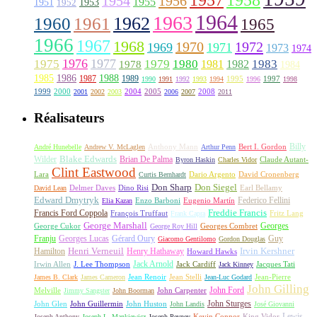
1958
1956
1954
1955
1951
1952
1953
1964
1963
1962
1960
1961
1965
1966
1967
1968
1970
1972
1969
1971
1973
1974
1976
1977
1975
1979
1980
1981
1983
1978
1982
1984
1985
1986
1988
1987
1989
1995
1997
1990
1991
1992
1993
1994
1996
1998
1999
2000
2004
2005
2008
2001
2002
2003
2006
2007
2011
Réalisateurs
Billy
Anthony Mann
André Hunebelle
Andrew V. McLaglen
Arthur Penn
Bert I. Gordon
Wilder
Blake Edwards
Brian De Palma
Claude Autant-
Byron Haskin
Charles Vidor
Clint Eastwood
Lara
David Cronenberg
Curtis Bernhardt
Dario Argento
Don Sharp
Don Siegel
David Lean
Delmer Daves
Dino Risi
Earl Bellamy
Edward Dmytryk
Federico Fellini
Elia Kazan
Enzo Barboni
Eugenio Martín
Freddie Francis
Francis Ford Coppola
François Truffaut
Fritz Lang
Frank Capra
George Marshall
George Cukor
Georges
George Roy Hill
Georges Combret
Franju
Georges Lucas
Gérard Oury
Guy
Giacomo Gentilomo
Gordon Douglas
Irvin Kershner
Henri Verneuil
Henry Hathaway
Hamilton
Howard Hawks
Jack Arnold
Jacques Tati
Irwin Allen
J. Lee Thompson
Jack Cardiff
Jack Kinney
James B. Clark
James Cameron
Jean Renoir
Jean Stelli
Jean-Luc Godard
Jean-Pierre
John Gilling
John Carpenter
John Ford
Melville
Jimmy Sangster
John Boorman
John Sturges
John Huston
John Glen
John Guillermin
John Landis
José Giovanni
Lewis
King Vidor
Joseph Anthony
Joseph L. Mankiewicz
Joseph Pevney
Kevin Connor