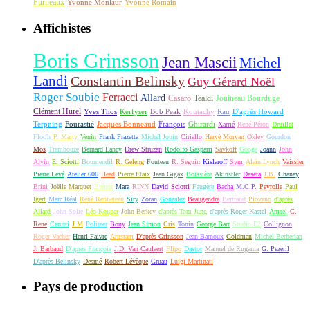
Furneaux
Yvonne Monlaur
Yvonne Romain
Affichistes
Boris Grinsson
Jean Mascii
Michel
Landi
Constantin Belinsky
Guy Gérard Noël
Roger Soubie
Ferracci
Allard
Casaro
Tealdi
Jouineau Bourduge
Clément Hurel
Yves Thos
Kerfyser
Bob Peak
Koutachy
Rau
D'après Howard
Terpning
Fourastié
Jacques Bonneaud
François
Ghirardi
Xarrié
René Péron
Druillet
Floc'h
P. Marty
Venin
Frank Frazetta
Michel Jouin
Ciriello
Hervé Morvan
Okley
Gourdon
Mos
Trambouze
Bernard Lancy
Drew Struzan
Rodolfo Gasparri
Savkoff
Googe
Joann
John
Alvin
E. Sciotti
Boumendil
R. Geleng
Fouteau
R. Seguin
Kislaroff
Sym
Alain Lynch
Vaissier
Pierre Levé
Atelier 606
Head
Pierre Etaix
Jean Gigax
Boissière
Akinstler
Deseta
J.B.
Chanay
Brini
Joëlle Marquet
Brénot
Mara
RINN
David
Sciotti
Faugère
Bacha
M.C.P.
Peyrolle
Paul
Igert
Marc Réal
René Renneteau
Siry
Zoran
Gonzalez
Beaugendre
Bertrand
Piovano
d'après
Allard
John Solie
Léo Kouper
John Berkey
d'après Tom Jung
d'après Roger Kastel
Amsel
C.
René
Cerutti
J.M
Politeer
Bouy
Jean Simon
Cris
Tonin
George Barr
Studio E2
Collignon
Roger Vacher
Henri Faivre
Arnstam
D'après Grinsson
Jean Barnoux
Goldman
Michel Berberian
J. Barbaud
D'après François
J.D. Van Caulaert
Flipo
Dastor
Manuel de Rugama
G. Pezeril
D'après Belinsky
Desmé
Robert Lévèque
Gruau
Luigi Martinati
Pays de production