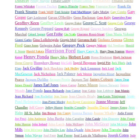
Fernandel
Dunaway
Ferdy Mayne
Fernand Gravey
Fernand Ledoux
Fernando Sancho
Forrest Tucker
Frank Oz
Forest Whitaker
Francis Blanche
Franco Nero
Françoise Rosay
Frank Sinatra
Gary
Frank Wolff
Fred Astaire
Fred MacMurray
Gaby Morlay
Gary Combs
Cooper
Gavan O'Herlihy
Gene Hackman
Gary Lockwood
Gene Kelly
Geneviève Page
Geoffrey Keen
Geoffrey Lewis
George C. Scott
George
George Baker
George Cole
Kennedy
George Peppard
George Sanders
Georges
George Raft
George Rigaud
Gert Fröbe
Marchal
Gian Maria Volonté
Gérard Jugnot
Gia Scala
Giacomo Rossi-Stuart
Glenn
Gina Lollobrigida
Giuliano Gemma
Gianni Garko
Giorgia Moll
Giovanna Ralli
Gregory Peck
Ford
Grégoire Aslan
Grace Jones
Gregory Walcott
Hal Needham
Harold
Harrison Ford
Harry Carey Jr.
J. Stone
Harold Sakata
Harry Dean Stanton
Harvey
Henry Fonda
Herbert Lom
Henry Silva
Keitel
Honor Blackman
Hugh Jackman
Humphrey Bogart
Ingrid Bergman
Hume Cronyn
Ida Galli
Ingrid Pitt
Jack Black
Jack
Jack Gwillim
Jack Hawkins
Jack Lemmon
Jack
Elam
Jack Hedley
Jack Lord
Jack Palance
MacGowran
Jack Nicholson
Jacqueline
Jack Weston
Jacqueline Bisset
James Coburn
Pearce
Jacques Dufilho
Jacques Perrin
Jacques Tati
James Dean
James Earl Jones
James Mason
James Stewart
James
James Donald
James Garner
Jane Fonda
Woods
Jason Robards
Jean Carmet
Jean Gabin
Jean Lefebvre
Jean Marais
Jean-
Jean Richard
Jean-Claude Brialy
Jean Rochefort
Jean Yanne
Jean-Louis Trintignant
Paul Belmondo
Jeanne Moreau
Jeff
Jean-Pierre Mocky
Jean-Roger Caussimon
Jess
Chandler
Jeff Corey
Jennifer Daniel
Jeffrey Hunter
Jennifer Connelly
Jeremy Kemp
Hahn
Jill St. John
Joanna Barnes
Joanne Whalley
Jim Brown
Jim Carrey
Jodie Foster
John Bartha
Joe Pesci
John Anderson
John Carradine
John Cazale
John Doucette
John Fraser
John McGiver
John
John Larch
John Huston
John Ireland
John McEnery
John McIntire
Mills
John Quade
John Travolta
John Mitchum
John Phillip Law
John Savage
John
Joseph Cotten
John Wayne
José Ferrer
José Luis de Vilallonga
Vernon
José Ferre
Jude