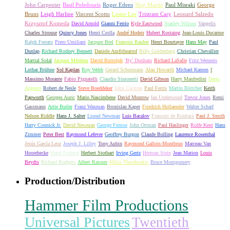
John Carpenter
Basil Poledouris
Roger Edens
Skip Martin
Paul Misraki
George
Bruns
Leigh Harline
Vincent Scotto
Lester Lee
Tristram Cary
Leonard Salzedo
Krzysztof Komeda
David Arnold
Gianni Ferrio
Kyle Eastwood
Stanley Wilson
Vangelis
Charles Strouse
Quincy Jones
Henri Crolla
André Hodeir
Hubert Rostaing
Jean-Louis Ducarme
Ralph Ferraro
Piero Umiliani
Jacques Brel
François Rauber
Henri Bourtayre
Hans May
Paul
Dunlap
Richard Rodney Bennett
Daniele Amfitheatrof
Billy Goldenberg
Christian Chevallier
Martial Solal
Jacques Métehen
David Buttolph
'By' Dunham
Richard LaSalle
Fritz Wenneis
Lothar Brühne
Sol Kaplan
Roy Webb
Gerard Schurmann
Alan Howarth
Michael Kamen
f
Massimo Morante
Fabio Pignatelli
Claudio Simonetti
David Gibson
Harry Manfredini
Dario
Argento
Robert de Nesle
Steve Boeddeker
John Cacavas
Paul Ferris
Martin Böttcher
Keith
Papworth
Georges Auric
Mario Nascimbene
David Munrow
Ian Underwood
Trevor Jones
Remi
Gassmann
Artie Butler
Franz Waxman
Bronislau Kaper
Friedrich Hollaender
Walter Scharf
Nelson Riddle
Hans J. Salter
Lionel Newman
Luis Bacalov
François de Roubaix
Paul J. Smith
Harry Connick Jr.
David Newman
George Fenton
John Ottman
Paul Haslinger
Rolfe Kent
Hans
Zimmer
Peter Best
Raymond Lefevre
Geoffrey Burgon
Claude Bolling
Laurence Rosenthal
Jesús García Leoz
Joseph J. Lilley
Tony Aubin
Raymond Gallois-Montbrun
Marceau Van
Hoorebecke
Henri Forterre
Herbert Stothart
Irving Gertz
Herman Stein
Jean Marion
Louis
Beydts
Richard Rodgers
Albert Raisner
Mikis Theodorakis
Bruce Montgomery
Production/Distribution
Hammer Film Productions
Universal Pictures
Twentieth