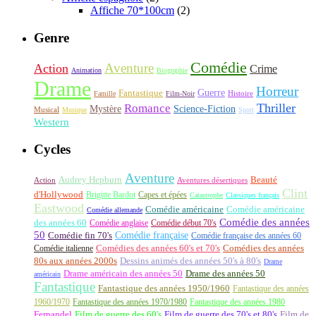
Affiche 70*100cm
(2)
Genre
Comédie
Aventure
Action
Crime
Animation
Biographie
Drame
Horreur
Fantastique
Guerre
Histoire
Famille
Film-Noir
Thriller
Romance
Science-Fiction
Mystère
Musical
Musique
Sport
Western
Cycles
Aventure
Audrey Hepburn
Beauté
Aventures désertiques
Action
Clint
d'Hollywood
Brigitte Bardot
Capes et épées
Catastrophe
Classiques français
Eastwood
Comédie américaine
Comédie américaine
Comédie allemande
Comédie des années
des années 60
Comédie anglaise
Comédie début 70's
50
Comédie française
Comédie fin 70's
Comédie française des années 60
Comédie italienne
Comédies des années 60's et 70's
Comédies des années
80s aux années 2000s
Dessins animés des années 50's à 80's
Drame
Drame américain des années 50
Drame des années 50
américain
Fantastique
Fantastique des années 1950/1960
Fantastique des années
1960/1970
Fantastique des années 1970/1980
Fantastique des années 1980
Fernandel
Film de guerre des 60's
Film de guerre des 70's et 80's
Film de