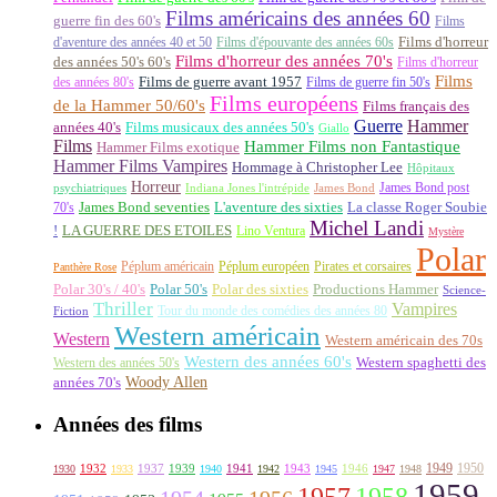
Films américains des années 60
guerre fin des 60's
Films
d'aventure des années 40 et 50
Films d'épouvante des années 60s
Films d'horreur
Films d'horreur des années 70's
des années 50's 60's
Films d'horreur
Films
des années 80's
Films de guerre avant 1957
Films de guerre fin 50's
Films européens
de la Hammer 50/60's
Films français des
Guerre
Hammer
années 40's
Films musicaux des années 50's
Giallo
Films
Hammer Films non Fantastique
Hammer Films exotique
Hammer Films Vampires
Hommage à Christopher Lee
Hôpitaux
Horreur
James Bond post
Indiana Jones l'intrépide
psychiatriques
James Bond
La classe Roger Soubie
70's
James Bond seventies
L'aventure des sixties
Michel Landi
!
LA GUERRE DES ETOILES
Lino Ventura
Mystère
Polar
Péplum américain
Péplum européen
Pirates et corsaires
Panthère Rose
Polar 30's / 40's
Polar 50's
Polar des sixties
Productions Hammer
Science-
Thriller
Vampires
Tour du monde des comédies des années 80
Fiction
Western américain
Western
Western américain des 70s
Western des années 60's
Western des années 50's
Western spaghetti des
Woody Allen
années 70's
Années des films
1949
1950
1932
1937
1939
1941
1943
1946
1930
1933
1940
1942
1945
1947
1948
1959
1957