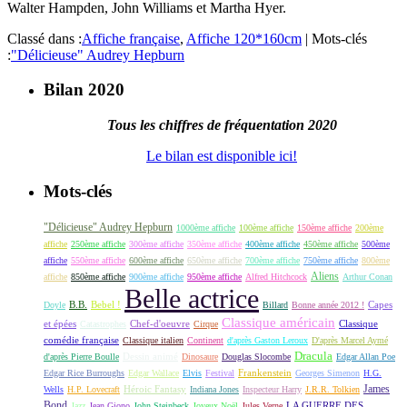
Walter Hampden, John Williams et Martha Hyer.
Classé dans :
Affiche française
,
Affiche 120*160cm
|
Mots-clés
:
"Délicieuse" Audrey Hepburn
Bilan 2020
Tous les chiffres de fréquentation 2020
Le bilan est disponible ici!
Mots-clés
"Délicieuse" Audrey Hepburn
1000ème affiche
100ème affiche
150ème affiche
200ème
affiche
250ème affiche
300ème affiche
350ème affiche
400ème affiche
450ème affiche
500ème
affiche
550ème affiche
600ème affiche
650ème affiche
700ème affiche
750ème affiche
800ème
Aliens
affiche
850ème affiche
900ème affiche
950ème affiche
Alfred Hitchcock
Arthur Conan
Belle actrice
B.B.
Bebel !
Capes
Doyle
Billard
Bonne année 2012 !
Classique américain
et épées
Classique
Catastrophes
Chef-d'oeuvre
Cirque
comédie française
Classique italien
Continent
d'après Gaston Leroux
D'après Marcel Aymé
Dracula
Dessin animé
d'après Pierre Boulle
Dinosaure
Douglas Slocombe
Edgar Allan Poe
Frankenstein
Edgar Rice Burroughs
Edgar Wallace
Elvis
Festival
Georges Simenon
H.G.
James
Héroic Fantasy
Wells
H.P. Lovecraft
Indiana Jones
Inspecteur Harry
J.R.R. Tolkien
Bond
LA GUERRE DES
Jazz
Jean Giono
John Steinbeck
Joyeux Noël
Jules Verne