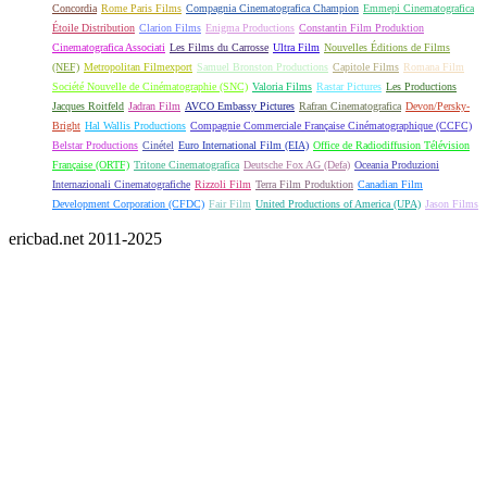
Concordia
Rome Paris Films
Compagnia Cinematografica Champion
Emmepi Cinematografica
Étoile Distribution
Clarion Films
Enigma Productions
Constantin Film Produktion
Cinematografica Associati
Les Films du Carrosse
Ultra Film
Nouvelles Éditions de Films
(NEF)
Metropolitan Filmexport
Samuel Bronston Productions
Capitole Films
Romana Film
Société Nouvelle de Cinématographie (SNC)
Valoria Films
Rastar Pictures
Les Productions
Jacques Roitfeld
Jadran Film
AVCO Embassy Pictures
Rafran Cinematografica
Devon/Persky-
Bright
Hal Wallis Productions
Compagnie Commerciale Française Cinématographique (CCFC)
Belstar Productions
Cinétel
Euro International Film (EIA)
Office de Radiodiffusion Télévision
Française (ORTF)
Tritone Cinematografica
Deutsche Fox AG (Defa)
Oceania Produzioni
Internazionali Cinematografiche
Rizzoli Film
Terra Film Produktion
Canadian Film
Development Corporation (CFDC)
Fair Film
United Productions of America (UPA)
Jason Films
ericbad.net 2011-2025