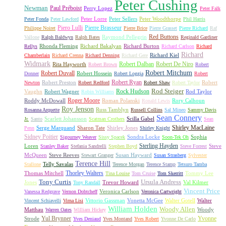
Peter Cushing
Newman
Paul Préboist
Perry Lopez
Peter Falk
Peter Lorre
Peter Sellers
Peter Woodthorpe
Peter Fonda
Peter Lawford
Phil Harris
Piero Lulli
Pierre Brasseur
Philippe Noiret
Pierre Brice
Pierre Grasset
Pierre Richard
Raf
Red Buttons
Raymond Pellegrin
Vallone
Ralph Baldwyn
Ralph Bates
Reginald Gardiner
Rhonda Fleming
Richard Bakalyan
Richard Burton
Rellys
Richard Carlson
Richard
Richard
Richard Kiel
Chamberlain
Richard Crenna
Richard Denning
Richard Gere
Widmark
Robert Dalban
Robert De Niro
Rita Hayworth
Robert Brown
Robert
Robert Mitchum
Robert Duvall
Robert Hossein
Donner
Robert Loggia
Robert
Robert Ryan
Robert Preston
Robert
Newton
Robert Redford
Robert Shaw
Robert Taylor
Rock Hudson
Rod Steiger
Vaughn
Robert Wagner
Rod Taylor
Robin Williams
Roger Moore
Roddy McDowall
Roman Polanski
Rory Calhoun
Ronald Lewis
Roy Jenson
Russ Tamblyn
Rosanna Arquette
Russell Collins
Sal Mineo
Sammy Davis
Sean Connery
Scarlett Johansson
Scilla Gabel
Jr.
Santo
Scatman Crothers
Sean
Shirley MacLaine
Serge Marquand
Sharon Tate
Shirley Jones
Penn
Shirley Knight
Sidney Poitier
Sondra Locke
Sophia
Sigourney Weaver
Sissy Spacek
Soon-Tek Oh
Sterling Hayden
Loren
Steve
Stanley Baker
Stefania Sandrelli
Stephen Boyd
Steve Forrest
McQueen
Steve Reeves
Susan Hayward
Stewart Granger
Susan Strasberg
Sylvester
Terence Hill
Telly Savalas
Stallone
Terence Morgan
Terence Stamp
Tetsuro Tamba
Thorley Walters
Thomas Mitchell
Tommy Lee
Tina Louise
Tom Cruise
Tom Skerritt
Tony Curtis
Ursula Andress
Jones
Trevor Howard
Val Kilmer
Tony Randall
Vincent Price
Veronica Carlson
Vanessa Redgrave
Vernon Dobtcheff
Veronica Cartwright
Vittorio Gassman
Vonetta McGee
Walter Gotell
Walter
Vincent Schiavelli
Virna Lisi
William Holden
Woody Allen
Matthau
Woody
Warren Oates
William Hickey
Yul Brynner
Yvonne
Strode
Yves Deniaud
Yves Montand
Yves Robert
Yvonne De Carlo