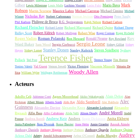
Mark
Gilbert
Mario Bava
Lewis Milestone
Louis Malle
Luchino Visconti
Lucio Fulci
Robson
Michael Carreras
Michael Cimino
Martin Scorsese
Maurice Labro
Michael
Nicholas Ray
Winner
Norbert Carbonnaux
Norman Jewison
Otto Preminger
Peter Sasdy
Philippe de Broca
Phil Karlson
R.G. Springsteen
Ralph Nelson
Richard Carlson
Richard Fleischer
Richard Quine
Richard Lester
Richard Marquand
Richard Thorpe
Ridley Scott
Robert Aldrich
Robert Mulligan
Robert Wise
Roger Corman
Roger Richebé
Roger Vadim
Roman Polanski
Roy
Ron Howard
Ronald Neame
Roy Rowland
Sergio Leone
Ward Baker
Sam Wood
Sergio Corbucci
Sidney Gilliat
Sidney
Stanley Donen
Steven Spielberg
Stanley Kubrick
Sydney
Hayers
Sidney Lumet
Terence Fisher
Pollack
Ted Post
Terence Young
Tim Burton
Val Guest
Vincente Minnelli
Tonino Valerii
Vernon Sewell
Victor Fleming
Vittorio De
Woody Allen
Sica
William Wyler
Wolfgang Reitherman
Acteurs
Alain Delon
Adolfo Celi
Agnes Moorehead
Adrienne Corri
Akiko Wakabayashi
Alan
Alec
Aldo Sambrell
Rickman
Albert Moses
Alberto Sordi
Aldo Ray
Alec Baldwin
Guinness
Alexander Davion
Alexander Knox
Alexandre
Alexander Lockwood
André Morell
Rignault
Alfie Bass
Alfio Caltabiano
Alida Valli
Alison Doody
André
Andrew Keir
Andrex
Anita Ekberg
Andrea Aureli
Angie Dickinson
Pousse
Ann Dvorak
Anne Baxter
Anouk Aimée
Anita Pallenberg
Anne Helm
Annie Girardot
Anthony Daniels
Anthony Quayle
Anthony Quinn
Anthony Higgins
Anthony Perkins
Audrey
Arlene Dahl
Audie Murphy
Arletty
Arnold Schwarzenegger
Arthur O'Connell