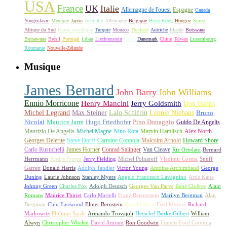
USA
France
UK
Italie
Allemagne de l'ouest
Espagne
Canada
Yougoslavie
Mexique
Japon
Australie
Allemagne
Belgique
Hong Kong
Hongrie
Suisse
Afrique du Sud
Union soviétique
Turquie
Monaco
Thaïland
Autriche
Irlande
Botswana
Botsawana
Brésil
Portugal
Liban
Liechtenstein
Grèce
Danemark
Chine
Taïwan
Luxembourg
Roumanie
Nouvelle-Zélande
Musique
James Bernard
John Barry
John Williams
Ennio Morricone
Henry Mancini
Jerry Goldsmith
Don Banks
Michel Legrand
Max Steiner
Lalo Schifrin
Lennie Niehaus
Bruno
Nicolai
Maurice Jarre
Hugo Friedhofer
Pino Donaggio
Guido De Angelis
Maurizio De Angelis
Michel Magne
Nino Rota
Marvin Hamlisch
Alex North
Georges Delerue
Steve Dorff
Carmine Coppola
Malcolm Arnold
Howard Shore
Carlo Rustichelli
James Horner
Conrad Salinger
Van Cleave
Riz Ortolani
Bernard
Herrmann
André Previn
Jerry Fielding
Michel Polnareff
Vladimir Cosma
Snuff
Garrett
Donald Harris
Adolph Tandler
Victor Young
Antoine Archimbaud
George
Duning
Laurie Johnson
Stanley Myers
Angelo Francesco Lavagnino
Artie Kane
Johnny Green
Charles Fox
Adolph Deutsch
Georges Van Parys
René Cloërec
Alain
Romans
Maurice Thiriet
Carlo Martelli
Franz Reizenstein
Marilyn Bergman
Alan
Bergman
Clint Eastwood
Elmer Bernstein
Ronald Stein
Fred Myrow
Richard
Markowitz
Philippe Sarde
Armando Trovajoli
Herschel Burke Gilbert
William
Alwyn
Christopher Whelen
David Amram
Ron Goodwin
Francis Ford Coppola