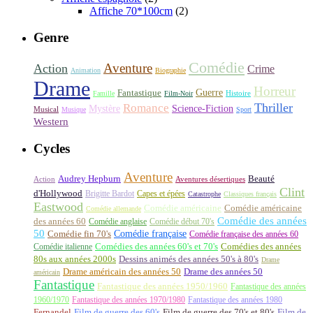
Affiche 70*100cm
(2)
Genre
Comédie
Aventure
Action
Crime
Animation
Biographie
Drame
Horreur
Fantastique
Guerre
Histoire
Famille
Film-Noir
Thriller
Romance
Science-Fiction
Mystère
Musical
Musique
Sport
Western
Cycles
Aventure
Audrey Hepburn
Beauté
Aventures désertiques
Action
Clint
d'Hollywood
Brigitte Bardot
Capes et épées
Catastrophe
Classiques français
Eastwood
Comédie américaine
Comédie américaine
Comédie allemande
Comédie des années
des années 60
Comédie anglaise
Comédie début 70's
50
Comédie française
Comédie fin 70's
Comédie française des années 60
Comédie italienne
Comédies des années 60's et 70's
Comédies des années
80s aux années 2000s
Dessins animés des années 50's à 80's
Drame
Drame américain des années 50
Drame des années 50
américain
Fantastique
Fantastique des années 1950/1960
Fantastique des années
1960/1970
Fantastique des années 1970/1980
Fantastique des années 1980
Fernandel
Film de guerre des 60's
Film de guerre des 70's et 80's
Film de