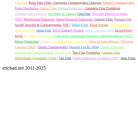
Concordia
Rome Paris Films
Compagnia Cinematografica Champion
Emmepi Cinematografica
Étoile Distribution
Clarion Films
Enigma Productions
Constantin Film Produktion
Cinematografica Associati
Les Films du Carrosse
Ultra Film
Nouvelles Éditions de Films
(NEF)
Metropolitan Filmexport
Samuel Bronston Productions
Capitole Films
Romana Film
Société Nouvelle de Cinématographie (SNC)
Valoria Films
Rastar Pictures
Les Productions
Jacques Roitfeld
Jadran Film
AVCO Embassy Pictures
Rafran Cinematografica
Devon/Persky-
Bright
Hal Wallis Productions
Compagnie Commerciale Française Cinématographique (CCFC)
Belstar Productions
Cinétel
Euro International Film (EIA)
Office de Radiodiffusion Télévision
Française (ORTF)
Tritone Cinematografica
Deutsche Fox AG (Defa)
Oceania Produzioni
Internazionali Cinematografiche
Rizzoli Film
Terra Film Produktion
Canadian Film
Development Corporation (CFDC)
Fair Film
United Productions of America (UPA)
Jason Films
ericbad.net 2011-2025