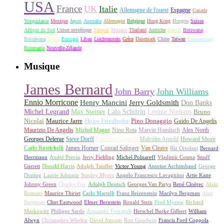
USA
France
UK
Italie
Allemagne de l'ouest
Espagne
Canada
Yougoslavie
Mexique
Japon
Australie
Allemagne
Belgique
Hong Kong
Hongrie
Suisse
Afrique du Sud
Union soviétique
Turquie
Monaco
Thaïland
Autriche
Irlande
Botswana
Botsawana
Brésil
Portugal
Liban
Liechtenstein
Grèce
Danemark
Chine
Taïwan
Luxembourg
Roumanie
Nouvelle-Zélande
Musique
James Bernard
John Barry
John Williams
Ennio Morricone
Henry Mancini
Jerry Goldsmith
Don Banks
Michel Legrand
Max Steiner
Lalo Schifrin
Lennie Niehaus
Bruno
Nicolai
Maurice Jarre
Hugo Friedhofer
Pino Donaggio
Guido De Angelis
Maurizio De Angelis
Michel Magne
Nino Rota
Marvin Hamlisch
Alex North
Georges Delerue
Steve Dorff
Carmine Coppola
Malcolm Arnold
Howard Shore
Carlo Rustichelli
James Horner
Conrad Salinger
Van Cleave
Riz Ortolani
Bernard
Herrmann
André Previn
Jerry Fielding
Michel Polnareff
Vladimir Cosma
Snuff
Garrett
Donald Harris
Adolph Tandler
Victor Young
Antoine Archimbaud
George
Duning
Laurie Johnson
Stanley Myers
Angelo Francesco Lavagnino
Artie Kane
Johnny Green
Charles Fox
Adolph Deutsch
Georges Van Parys
René Cloërec
Alain
Romans
Maurice Thiriet
Carlo Martelli
Franz Reizenstein
Marilyn Bergman
Alan
Bergman
Clint Eastwood
Elmer Bernstein
Ronald Stein
Fred Myrow
Richard
Markowitz
Philippe Sarde
Armando Trovajoli
Herschel Burke Gilbert
William
Alwyn
Christopher Whelen
David Amram
Ron Goodwin
Francis Ford Coppola