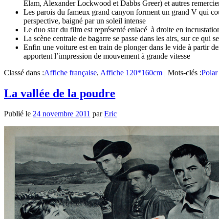
Elam, Alexander Lockwood et Dabbs Greer) et autres remercieme
Les parois du fameux grand canyon forment un grand V qui couvre 
perspective, baigné par un soleil intense
Le duo star du film est représenté enlacé à droite en incrustatio
La scène centrale de bagarre se passe dans les airs, sur ce qui 
Enfin une voiture est en train de plonger dans le vide à partir d
apportent l’impression de mouvement à grande vitesse
Classé dans :
Affiche française
,
Affiche 120*160cm
|
Mots-clés :
Polar
La vallée de la poudre
Publié le
24 novembre 2011
par
Eric