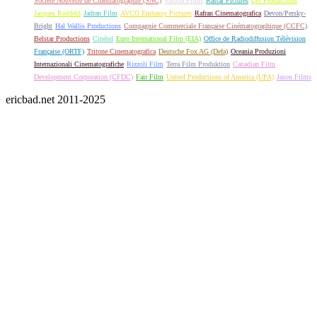
Société Nouvelle de Cinématographie (SNC)
Valoria Films
Rastar Pictures
Les Productions
Jacques Roitfeld
Jadran Film
AVCO Embassy Pictures
Rafran Cinematografica
Devon/Persky-
Bright
Hal Wallis Productions
Compagnie Commerciale Française Cinématographique (CCFC)
Belstar Productions
Cinétel
Euro International Film (EIA)
Office de Radiodiffusion Télévision
Française (ORTF)
Tritone Cinematografica
Deutsche Fox AG (Defa)
Oceania Produzioni
Internazionali Cinematografiche
Rizzoli Film
Terra Film Produktion
Canadian Film
Development Corporation (CFDC)
Fair Film
United Productions of America (UPA)
Jason Films
ericbad.net 2011-2025