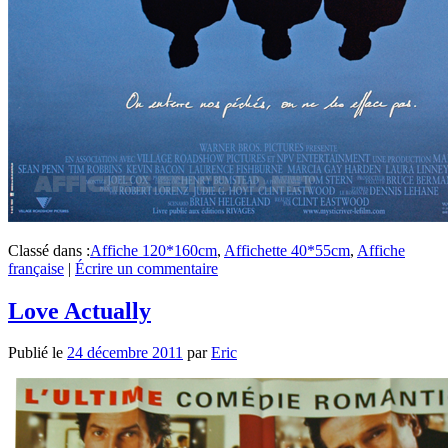
Classé dans :
Affiche 120*160cm
,
Affichette 40*55cm
,
Affiche
française
|
Écrire un commentaire
Love Actually
Publié le
24 décembre 2011
par
Eric