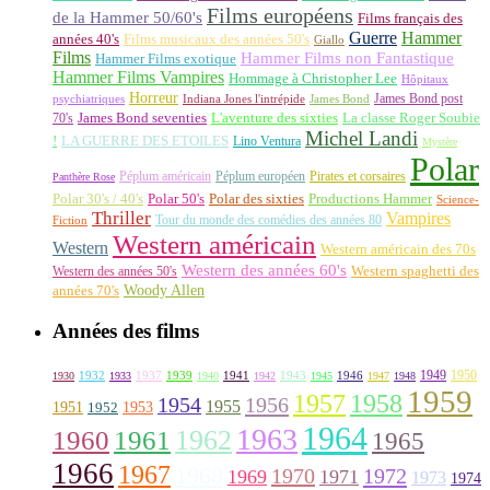
Films européens
de la Hammer 50/60's
Films français des
Guerre
Hammer
années 40's
Films musicaux des années 50's
Giallo
Films
Hammer Films non Fantastique
Hammer Films exotique
Hammer Films Vampires
Hommage à Christopher Lee
Hôpitaux
Horreur
James Bond post
Indiana Jones l'intrépide
psychiatriques
James Bond
La classe Roger Soubie
70's
James Bond seventies
L'aventure des sixties
Michel Landi
!
LA GUERRE DES ETOILES
Lino Ventura
Mystère
Polar
Péplum américain
Péplum européen
Pirates et corsaires
Panthère Rose
Polar 30's / 40's
Polar 50's
Polar des sixties
Productions Hammer
Science-
Thriller
Vampires
Tour du monde des comédies des années 80
Fiction
Western américain
Western
Western américain des 70s
Western des années 60's
Western des années 50's
Western spaghetti des
Woody Allen
années 70's
Années des films
1949
1950
1932
1937
1939
1941
1943
1946
1930
1933
1940
1942
1945
1947
1948
1959
1957
1958
1956
1954
1955
1951
1952
1953
1964
1963
1962
1960
1961
1965
1966
1967
1968
1970
1972
1969
1971
1973
1974