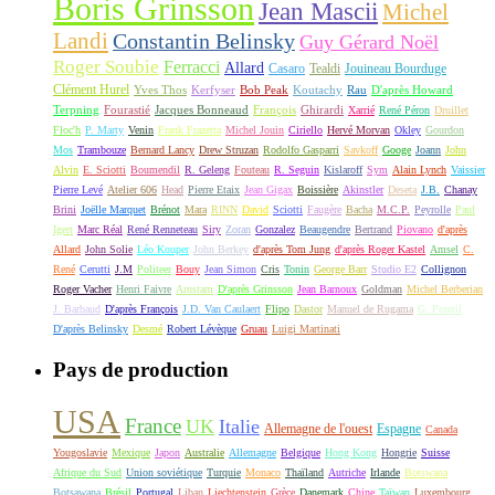
Boris Grinsson
Jean Mascii
Michel
Landi
Constantin Belinsky
Guy Gérard Noël
Roger Soubie
Ferracci
Allard
Casaro
Tealdi
Jouineau Bourduge
Clément Hurel
Yves Thos
Kerfyser
Bob Peak
Koutachy
Rau
D'après Howard
Terpning
Fourastié
Jacques Bonneaud
François
Ghirardi
Xarrié
René Péron
Druillet
Floc'h
P. Marty
Venin
Frank Frazetta
Michel Jouin
Ciriello
Hervé Morvan
Okley
Gourdon
Mos
Trambouze
Bernard Lancy
Drew Struzan
Rodolfo Gasparri
Savkoff
Googe
Joann
John
Alvin
E. Sciotti
Boumendil
R. Geleng
Fouteau
R. Seguin
Kislaroff
Sym
Alain Lynch
Vaissier
Pierre Levé
Atelier 606
Head
Pierre Etaix
Jean Gigax
Boissière
Akinstler
Deseta
J.B.
Chanay
Brini
Joëlle Marquet
Brénot
Mara
RINN
David
Sciotti
Faugère
Bacha
M.C.P.
Peyrolle
Paul
Igert
Marc Réal
René Renneteau
Siry
Zoran
Gonzalez
Beaugendre
Bertrand
Piovano
d'après
Allard
John Solie
Léo Kouper
John Berkey
d'après Tom Jung
d'après Roger Kastel
Amsel
C.
René
Cerutti
J.M
Politeer
Bouy
Jean Simon
Cris
Tonin
George Barr
Studio E2
Collignon
Roger Vacher
Henri Faivre
Arnstam
D'après Grinsson
Jean Barnoux
Goldman
Michel Berberian
J. Barbaud
D'après François
J.D. Van Caulaert
Flipo
Dastor
Manuel de Rugama
G. Pezeril
D'après Belinsky
Desmé
Robert Lévèque
Gruau
Luigi Martinati
Pays de production
USA
France
UK
Italie
Allemagne de l'ouest
Espagne
Canada
Yougoslavie
Mexique
Japon
Australie
Allemagne
Belgique
Hong Kong
Hongrie
Suisse
Afrique du Sud
Union soviétique
Turquie
Monaco
Thaïland
Autriche
Irlande
Botswana
Botsawana
Brésil
Portugal
Liban
Liechtenstein
Grèce
Danemark
Chine
Taïwan
Luxembourg