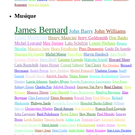
Roumanie
Nouvelle-Zélande
Musique
James Bernard
John Barry
John Williams
Ennio Morricone
Henry Mancini
Jerry Goldsmith
Don Banks
Michel Legrand
Max Steiner
Lalo Schifrin
Lennie Niehaus
Bruno
Nicolai
Maurice Jarre
Hugo Friedhofer
Pino Donaggio
Guido De Angelis
Maurizio De Angelis
Michel Magne
Nino Rota
Marvin Hamlisch
Alex North
Georges Delerue
Steve Dorff
Carmine Coppola
Malcolm Arnold
Howard Shore
Carlo Rustichelli
James Horner
Conrad Salinger
Van Cleave
Riz Ortolani
Bernard
Herrmann
André Previn
Jerry Fielding
Michel Polnareff
Vladimir Cosma
Snuff
Garrett
Donald Harris
Adolph Tandler
Victor Young
Antoine Archimbaud
George
Duning
Laurie Johnson
Stanley Myers
Angelo Francesco Lavagnino
Artie Kane
Johnny Green
Charles Fox
Adolph Deutsch
Georges Van Parys
René Cloërec
Alain
Romans
Maurice Thiriet
Carlo Martelli
Franz Reizenstein
Marilyn Bergman
Alan
Bergman
Clint Eastwood
Elmer Bernstein
Ronald Stein
Fred Myrow
Richard
Markowitz
Philippe Sarde
Armando Trovajoli
Herschel Burke Gilbert
William
Alwyn
Christopher Whelen
David Amram
Ron Goodwin
Francis Ford Coppola
John Carpenter
Basil Poledouris
Roger Edens
Skip Martin
Paul Misraki
George
Bruns
Leigh Harline
Vincent Scotto
Lester Lee
Tristram Cary
Leonard Salzedo
Krzysztof Komeda
David Arnold
Gianni Ferrio
Kyle Eastwood
Stanley Wilson
Vangelis
Charles Strouse
Quincy Jones
Henri Crolla
André Hodeir
Hubert Rostaing
Jean-Louis Ducarme