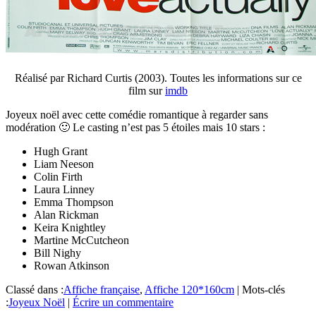
Réalisé par Richard Curtis (2003). Toutes les informations sur ce
film sur
imdb
Joyeux noël avec cette comédie romantique à regarder sans
modération 🙂 Le casting n’est pas 5 étoiles mais 10 stars :
Hugh Grant
Liam Neeson
Colin Firth
Laura Linney
Emma Thompson
Alan Rickman
Keira Knightley
Martine McCutcheon
Bill Nighy
Rowan Atkinson
Classé dans :
Affiche française
,
Affiche 120*160cm
|
Mots-clés
:
Joyeux Noël
|
Écrire un commentaire