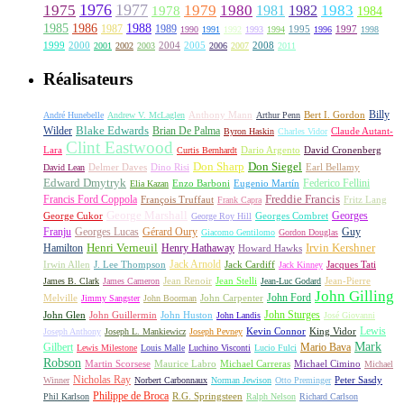
1976
1977
1975
1979
1980
1981
1983
1978
1982
1984
1985
1986
1988
1987
1989
1995
1997
1990
1991
1992
1993
1994
1996
1998
1999
2000
2004
2005
2008
2001
2002
2003
2006
2007
2011
Réalisateurs
Billy
Anthony Mann
André Hunebelle
Andrew V. McLaglen
Arthur Penn
Bert I. Gordon
Wilder
Blake Edwards
Brian De Palma
Claude Autant-
Byron Haskin
Charles Vidor
Clint Eastwood
Lara
David Cronenberg
Curtis Bernhardt
Dario Argento
Don Sharp
Don Siegel
David Lean
Delmer Daves
Dino Risi
Earl Bellamy
Edward Dmytryk
Federico Fellini
Elia Kazan
Enzo Barboni
Eugenio Martín
Freddie Francis
Francis Ford Coppola
François Truffaut
Fritz Lang
Frank Capra
George Marshall
George Cukor
Georges
George Roy Hill
Georges Combret
Franju
Georges Lucas
Gérard Oury
Guy
Giacomo Gentilomo
Gordon Douglas
Irvin Kershner
Henri Verneuil
Henry Hathaway
Hamilton
Howard Hawks
Jack Arnold
Jacques Tati
Irwin Allen
J. Lee Thompson
Jack Cardiff
Jack Kinney
James B. Clark
James Cameron
Jean Renoir
Jean Stelli
Jean-Luc Godard
Jean-Pierre
John Gilling
John Carpenter
John Ford
Melville
Jimmy Sangster
John Boorman
John Sturges
John Huston
John Glen
John Guillermin
John Landis
José Giovanni
Lewis
King Vidor
Joseph Anthony
Joseph L. Mankiewicz
Joseph Pevney
Kevin Connor
Mark
Gilbert
Mario Bava
Lewis Milestone
Louis Malle
Luchino Visconti
Lucio Fulci
Robson
Michael Carreras
Michael Cimino
Martin Scorsese
Maurice Labro
Michael
Nicholas Ray
Winner
Norbert Carbonnaux
Norman Jewison
Otto Preminger
Peter Sasdy
Philippe de Broca
Phil Karlson
R.G. Springsteen
Ralph Nelson
Richard Carlson