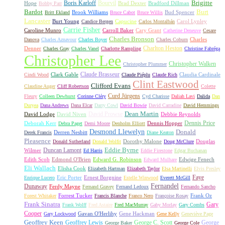
Boris Karloff
Bourvil
Brigitte
Hope
Brad Dexter
Bradford Dillman
Bobby Parr
Bardot
Burt
Brook Williams
Bud Spencer
Britt Ekland
Bruce Cabot
Bruce Willis
Lancaster
Burt Young
Capucine
Carol Lynley
Candice Bergen
Carlos Montalbán
Carrie Fisher
Caroline Munro
Carroll Baker
Cary Grant
Catherine Deneuve
Cesare
Charles Bronson
Charles
Danova
Charles Aznavour
Charles Boyer
Charles Coburn
Charlton Heston
Denner
Charles Gray
Charles Vanel
Charlotte Rampling
Christine Fabréga
Christopher Lee
Christopher Walken
Christopher Plummer
Claude Brasseur
Clark Gable
Claudia Cardinale
Cindi Wood
Claude Piéplu
Claude Rich
Clint Eastwood
Clifford Evans
Claudine Auger
Cliff Robertson
Colette
Curd Jürgens
Fleury
Colleen Dewhurst
Corinne Cléry
Cyd Charisse
Daliah Lavi
Dalida
Dan
Duryea
Dana Andrews
Dana Elcar
Darry Cowl
David Bowie
David Carradine
David Hemmings
David Prowse
Dean Martin
David Lodge
David Niven
Debbie Reynolds
Dennis Price
Deborah Kerr
Dennis Hopper
Debra Paget
Demi Moore
Denholm Elliott
Desmond Llewelyn
Donald
Derren Nesbitt
Derek Francis
Diane Keaton
Pleasence
Dorothy Malone
Douglas
Donald Sutherland
Donald Wolfit
Doug McClure
Duncan Lamont
Eddie Byrne
Wilmer
Ed Harris
Eddie Firestone
Edgar Buchanan
Edith Scob
Edmond O'Brien
Edward G. Robinson
Edwige Fenech
Edward Mulhare
Eli Wallach
Elisha Cook
Elizabeth Hartman
Elizabeth Taylor
Elsa Martinelli
Elvis Presley
Faye
Eric Porter
Ernest Borgnine
Enrique Lucero
Estelle Winwood
Everett McGill
Fernandel
Dunaway
Ferdy Mayne
Fernand Gravey
Fernand Ledoux
Fernando Sancho
Forrest Tucker
Frank Oz
Forest Whitaker
Francis Blanche
Franco Nero
Françoise Rosay
Frank Sinatra
Gary
Frank Wolff
Fred Astaire
Fred MacMurray
Gaby Morlay
Gary Combs
Cooper
Gavan O'Herlihy
Gene Hackman
Gary Lockwood
Gene Kelly
Geneviève Page
Geoffrey Keen
Geoffrey Lewis
George C. Scott
George
George Baker
George Cole