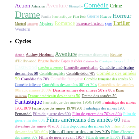
Comédie
Aventure
Action
Crime
Animation
Biographie
Drame
Horreur
Fantastique
Guerre
Histoire
Famille
Film-Noir
Thriller
Romance
Science-Fiction
Mystère
Musical
Musique
Sport
Western
Cycles
Aventure
Audrey Hepburn
Beauté
Aventures désertiques
Action
Clint
d'Hollywood
Brigitte Bardot
Capes et épées
Catastrophe
Classiques français
Eastwood
Comédie américaine
Comédie américaine
Comédie allemande
Comédie des années
des années 60
Comédie anglaise
Comédie début 70's
50
Comédie française
Comédie fin 70's
Comédie française des années 60
Comédie italienne
Comédies des années 60's et 70's
Comédies des années
80s aux années 2000s
Dessins animés des années 50's à 80's
Drame
Drame américain des années 50
Drame des années 50
américain
Fantastique
Fantastique des années 1950/1960
Fantastique des années
1960/1970
Fantastique des années 1970/1980
Fantastique des années 1980
Fernandel
Film de guerre des 60's
Film de guerre des 70's et 80's
Film de
Films américains des années 60
guerre fin des 60's
Films
d'aventure des années 40 et 50
Films d'épouvante des années 60s
Films d'horreur
Films d'horreur des années 70's
des années 50's 60's
Films d'horreur
Films
des années 80's
Films de guerre avant 1957
Films de guerre fin 50's