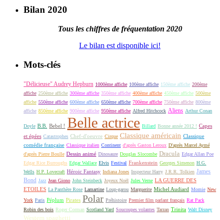
Bilan 2020
Tous les chiffres de fréquentation 2020
Le bilan est disponible ici!
Mots-clés
"Délicieuse" Audrey Hepburn
1000ème affiche
100ème affiche
150ème affiche
200ème
affiche
250ème affiche
300ème affiche
350ème affiche
400ème affiche
450ème affiche
500ème
affiche
550ème affiche
600ème affiche
650ème affiche
700ème affiche
750ème affiche
800ème
Aliens
affiche
850ème affiche
900ème affiche
950ème affiche
Alfred Hitchcock
Arthur Conan
Belle actrice
B.B.
Bebel !
Capes
Doyle
Billard
Bonne année 2012 !
Classique américain
et épées
Classique
Catastrophes
Chef-d'oeuvre
Cirque
comédie française
Classique italien
Continent
d'après Gaston Leroux
D'après Marcel Aymé
Dracula
Dessin animé
d'après Pierre Boulle
Dinosaure
Douglas Slocombe
Edgar Allan Poe
Frankenstein
Edgar Rice Burroughs
Edgar Wallace
Elvis
Festival
Georges Simenon
H.G.
James
Héroic Fantasy
Wells
H.P. Lovecraft
Indiana Jones
Inspecteur Harry
J.R.R. Tolkien
Bond
LA GUERRE DES
Jazz
Jean Giono
John Steinbeck
Joyeux Noël
Jules Verne
ETOILES
Michel Audiard
La Panthère Rose
Lamartine
Loup-garou
Marguerite
Momie
New
Polar
Péplum
Pirates
York
Paris
Préhistoire
Premier film parlant français
Rat Pack
Robin des bois
Roger Corman
Scotland Yard
Soucoupes volantes
Tarzan
Trinita
Walt Disney
Western spaghetti