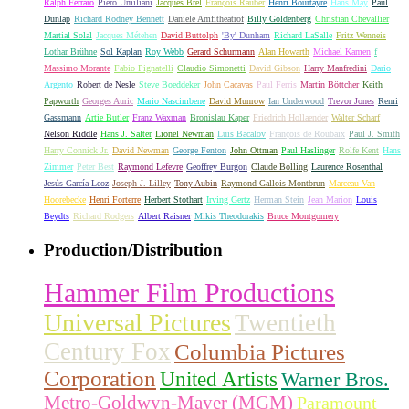
Ralph Ferraro
Piero Umiliani
Jacques Brel
François Rauber
Henri Bourtayre
Hans May
Paul
Dunlap
Richard Rodney Bennett
Daniele Amfitheatrof
Billy Goldenberg
Christian Chevallier
Martial Solal
Jacques Métehen
David Buttolph
'By' Dunham
Richard LaSalle
Fritz Wenneis
Lothar Brühne
Sol Kaplan
Roy Webb
Gerard Schurmann
Alan Howarth
Michael Kamen
f
Massimo Morante
Fabio Pignatelli
Claudio Simonetti
David Gibson
Harry Manfredini
Dario
Argento
Robert de Nesle
Steve Boeddeker
John Cacavas
Paul Ferris
Martin Böttcher
Keith
Papworth
Georges Auric
Mario Nascimbene
David Munrow
Ian Underwood
Trevor Jones
Remi
Gassmann
Artie Butler
Franz Waxman
Bronislau Kaper
Friedrich Hollaender
Walter Scharf
Nelson Riddle
Hans J. Salter
Lionel Newman
Luis Bacalov
François de Roubaix
Paul J. Smith
Harry Connick Jr.
David Newman
George Fenton
John Ottman
Paul Haslinger
Rolfe Kent
Hans
Zimmer
Peter Best
Raymond Lefevre
Geoffrey Burgon
Claude Bolling
Laurence Rosenthal
Jesús García Leoz
Joseph J. Lilley
Tony Aubin
Raymond Gallois-Montbrun
Marceau Van
Hoorebecke
Henri Forterre
Herbert Stothart
Irving Gertz
Herman Stein
Jean Marion
Louis
Beydts
Richard Rodgers
Albert Raisner
Mikis Theodorakis
Bruce Montgomery
Production/Distribution
Hammer Film Productions
Universal Pictures
Twentieth
Century Fox
Columbia Pictures
Corporation
United Artists
Warner Bros.
Metro-Goldwyn-Mayer (MGM)
Paramount