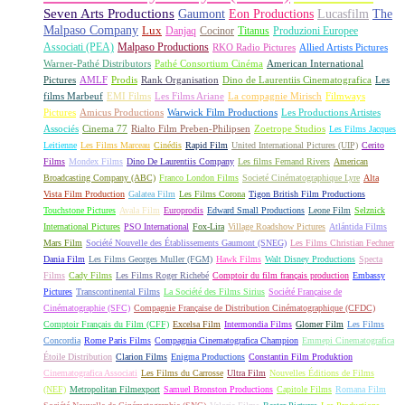
Seven Arts Productions
Gaumont
Eon Productions
Lucasfilm
The
Malpaso Company
Lux
Danjaq
Cocinor
Titanus
Produzioni Europee
Associati (PEA)
Malpaso Productions
RKO Radio Pictures
Allied Artists Pictures
Warner-Pathé Distributors
Pathé Consortium Cinéma
American International
Pictures
AMLF
Prodis
Rank Organisation
Dino de Laurentiis Cinematografica
Les
films Marbeuf
EMI Films
Les Films Ariane
La compagnie Mirisch
Filmways
Pictures
Amicus Productions
Warwick Film Productions
Les Productions Artistes
Associés
Cinema 77
Rialto Film Preben-Philipsen
Zoetrope Studios
Les Films Jacques
Leitienne
Les Films Marceau
Cinédis
Rapid Film
United International Pictures (UIP)
Cerito
Films
Mondex Films
Dino De Laurentiis Company
Les films Fernand Rivers
American
Broadcasting Company (ABC)
Franco London Films
Societé Cinématographique Lyre
Alta
Vista Film Production
Galatea Film
Les Films Corona
Tigon British Film Productions
Touchstone Pictures
Avala Film
Europrodis
Edward Small Productions
Leone Film
Selznick
International Pictures
PSO International
Fox-Lira
Village Roadshow Pictures
Atlántida Films
Mars Film
Société Nouvelle des Établissements Gaumont (SNEG)
Les Films Christian Fechner
Dania Film
Les Films Georges Muller (FGM)
Hawk Films
Walt Disney Productions
Specta
Films
Cady Films
Les Films Roger Richebé
Comptoir du film français production
Embassy
Pictures
Transcontinental Films
La Société des Films Sirius
Société Française de
Cinématographie (SFC)
Compagnie Française de Distribution Cinématographique (CFDC)
Comptoir Français du Film (CFF)
Excelsa Film
Intermondia Films
Glomer Film
Les Films
Concordia
Rome Paris Films
Compagnia Cinematografica Champion
Emmepi Cinematografica
Étoile Distribution
Clarion Films
Enigma Productions
Constantin Film Produktion
Cinematografica Associati
Les Films du Carrosse
Ultra Film
Nouvelles Éditions de Films
(NEF)
Metropolitan Filmexport
Samuel Bronston Productions
Capitole Films
Romana Film