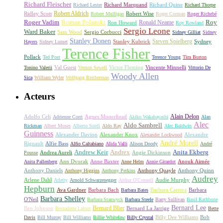
Richard Fleischer
Richard Quine
Richard Lester
Richard Marquand
Richard Thorpe
Ridley Scott
Robert Aldrich
Robert Mulligan
Robert Wise
Roger Corman
Roger Richebé
Roger Vadim
Roman Polanski
Roy
Ron Howard
Ronald Neame
Roy Rowland
Sergio Leone
Ward Baker
Sam Wood
Sergio Corbucci
Sidney Gilliat
Sidney
Stanley Donen
Steven Spielberg
Stanley Kubrick
Sydney
Hayers
Sidney Lumet
Terence Fisher
Pollack
Ted Post
Terence Young
Tim Burton
Val Guest
Vincente Minnelli
Tonino Valerii
Vernon Sewell
Victor Fleming
Vittorio De
Woody Allen
Sica
William Wyler
Wolfgang Reitherman
Acteurs
Alain Delon
Adolfo Celi
Agnes Moorehead
Adrienne Corri
Akiko Wakabayashi
Alan
Alec
Aldo Sambrell
Rickman
Albert Moses
Alberto Sordi
Aldo Ray
Alec Baldwin
Guinness
Alexander Davion
Alexander Knox
Alexandre
Alexander Lockwood
André Morell
Rignault
Alfie Bass
Alfio Caltabiano
Alida Valli
Alison Doody
André
Andrew Keir
Andrex
Anita Ekberg
Andrea Aureli
Angie Dickinson
Pousse
Ann Dvorak
Anne Baxter
Anouk Aimée
Anita Pallenberg
Anne Helm
Annie Girardot
Anthony Daniels
Anthony Quayle
Anthony Quinn
Anthony Higgins
Anthony Perkins
Audrey
Arlene Dahl
Audie Murphy
Arletty
Arnold Schwarzenegger
Arthur O'Connell
Hepburn
Ava Gardner
Barbara Bach
Barbara Carrera
Barbara
Barbara Bates
Barbara Shelley
O'Neil
Barbara Stanwyck
Barbara Steele
Barry Sullivan
Basil Rathbone
Bernard Lee
Bernard Blier
Ben Johnson
Bernard La Jarrige
Bernadette Lafont
Bette
Billy Dee Williams
Bob
Davis
Bill Murray
Bill Williams
Billie Whitelaw
Billy Crystal