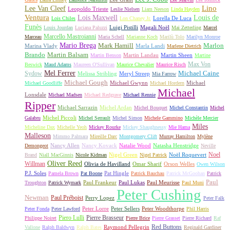
Lino
Lee Van Cleef
Leopoldo Trieste
Leslie Nielsen
Liam Neeson
Linda Hayden
Ventura
Lois Maxwell
Louis de
Lorella De Luca
Lois Chiles
Lon Chaney Jr.
Funès
Luigi Pistilli
Magali Noël
Louis Jourdan
Luciana Paluzzi
Mai Zetterling
Marcel
Marcello Mastroianni
Marceau
Maria Schell
Marianne Koch
Marilù Tolo
Marilyn Monroe
Mario Brega
Mark Hamill
Marlon
Marina Vlady
Marla Landi
Marlene Dietrich
Martin Balsam
Brando
Martin Landau
Martin Sheen
Martin Benson
Martine
Max Von
Beswick
Maud Adams
Maureen O'Sullivan
Maurice Chevalier
Maurice Risch
Mel Ferrer
Sydow
Michael Caine
Melissa Stribling
Meryl Streep
Mia Farrow
Michael Gough
Michael Gwynn
Michael
Michael Goodliffe
Michael Hordern
Michael
Lonsdale
Michael Madsen
Michael Redgrave
Michael Rennie
Ripper
Michael Sarrazin
Michel Ardan
Michel Bouquet
Michel Constantin
Michel
Michel Piccoli
Galabru
Michel Serrault
Michel Simon
Michele Gammino
Michèle Mercier
Miles
Micheline Dax
Michelle Yeoh
Mickey Rourke
Mickey Shaughnessy
Mie Hama
Malleson
Mimmo Palmara
Mireille Darc
Montgomery Clift
Murray Hamilton
Mylène
Nancy Allen
Nancy Kovack
Natalie Wood
Natasha Henstridge
Demongeot
Neville
Noel
Nigel Green
Noël Roquevert
Brand
Niall MacGinnis
Nicole Kidman
Nigel Patrick
Oliver Reed
Willman
Olivia de Havilland
Omar Sharif
Orson Welles
Owen Wilson
P.J. Soles
Pat Hingle
Pamela Brown
Pat Boone
Patrick Bauchau
Patrick McGoohan
Patrick
Paul
Paul Frankeur
Paul Lukas
Paul Meurisse
Troughton
Patrick Wymark
Paul Muni
Peter Cushing
Newman
Paul Préboist
Perry Lopez
Peter Falk
Peter Lorre
Peter Sellers
Peter Woodthorpe
Peter Fonda
Peter Lawford
Phil Harris
Piero Lulli
Pierre Brasseur
Philippe Noiret
Pierre Brice
Pierre Grasset
Pierre Richard
Raf
Red Buttons
Raymond Pellegrin
Vallone
Ralph Baldwyn
Ralph Bates
Reginald Gardiner