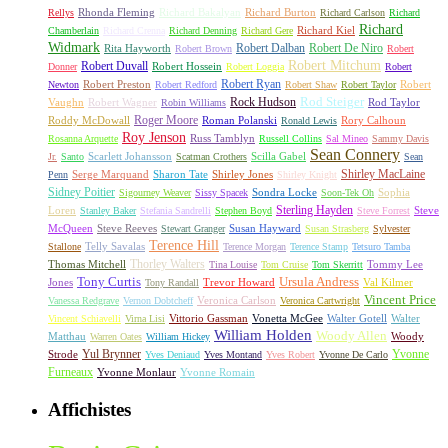
Rhonda Fleming
Richard Bakalyan
Richard Burton
Rellys
Richard Carlson
Richard
Richard
Richard Kiel
Chamberlain
Richard Crenna
Richard Denning
Richard Gere
Widmark
Robert Dalban
Robert De Niro
Rita Hayworth
Robert Brown
Robert
Robert Mitchum
Robert Duvall
Robert Hossein
Donner
Robert Loggia
Robert
Robert Ryan
Robert Preston
Robert
Newton
Robert Redford
Robert Shaw
Robert Taylor
Rock Hudson
Rod Steiger
Vaughn
Robert Wagner
Rod Taylor
Robin Williams
Roger Moore
Roddy McDowall
Roman Polanski
Rory Calhoun
Ronald Lewis
Roy Jenson
Russ Tamblyn
Rosanna Arquette
Russell Collins
Sal Mineo
Sammy Davis
Sean Connery
Scarlett Johansson
Scilla Gabel
Jr.
Santo
Scatman Crothers
Sean
Shirley MacLaine
Serge Marquand
Sharon Tate
Shirley Jones
Penn
Shirley Knight
Sidney Poitier
Sondra Locke
Sophia
Sigourney Weaver
Sissy Spacek
Soon-Tek Oh
Sterling Hayden
Loren
Steve
Stanley Baker
Stefania Sandrelli
Stephen Boyd
Steve Forrest
McQueen
Steve Reeves
Susan Hayward
Stewart Granger
Susan Strasberg
Sylvester
Terence Hill
Telly Savalas
Stallone
Terence Morgan
Terence Stamp
Tetsuro Tamba
Thorley Walters
Thomas Mitchell
Tommy Lee
Tina Louise
Tom Cruise
Tom Skerritt
Tony Curtis
Ursula Andress
Jones
Trevor Howard
Val Kilmer
Tony Randall
Vincent Price
Veronica Carlson
Vanessa Redgrave
Vernon Dobtcheff
Veronica Cartwright
Vittorio Gassman
Vonetta McGee
Walter Gotell
Walter
Vincent Schiavelli
Virna Lisi
William Holden
Woody Allen
Matthau
Woody
Warren Oates
William Hickey
Yul Brynner
Yvonne
Strode
Yves Deniaud
Yves Montand
Yves Robert
Yvonne De Carlo
Furneaux
Yvonne Monlaur
Yvonne Romain
Affichistes