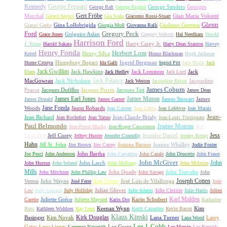
Kennedy
George Peppard
George Sanders
Georges
George Raft
George Rigaud
Gert Fröbe
Marchal
Gian Maria Volonté
Gérard Jugnot
Gia Scala
Giacomo Rossi-Stuart
Glenn
Gina Lollobrigida
Giuliano Gemma
Gianni Garko
Giorgia Moll
Giovanna Ralli
Gregory Peck
Ford
Grégoire Aslan
Grace Jones
Gregory Walcott
Hal Needham
Harold
Harrison Ford
Harry Carey Jr.
J. Stone
Harold Sakata
Harry Dean Stanton
Harvey
Henry Fonda
Herbert Lom
Henry Silva
Keitel
Honor Blackman
Hugh Jackman
Humphrey Bogart
Ingrid Bergman
Hume Cronyn
Ida Galli
Ingrid Pitt
Jack Black
Jack
Jack Gwillim
Jack Hawkins
Jack Lemmon
Jack
Elam
Jack Hedley
Jack Lord
Jack Palance
MacGowran
Jack Nicholson
Jacqueline
Jack Weston
Jacqueline Bisset
James Coburn
Pearce
Jacques Dufilho
Jacques Perrin
Jacques Tati
James Dean
James Earl Jones
James Mason
James Stewart
James
James Donald
James Garner
Jane Fonda
Woods
Jason Robards
Jean Carmet
Jean Gabin
Jean Lefebvre
Jean Marais
Jean-
Jean Richard
Jean-Claude Brialy
Jean Rochefort
Jean Yanne
Jean-Louis Trintignant
Paul Belmondo
Jeanne Moreau
Jeff
Jean-Pierre Mocky
Jean-Roger Caussimon
Jess
Chandler
Jeff Corey
Jennifer Daniel
Jeffrey Hunter
Jennifer Connelly
Jeremy Kemp
Hahn
Jill St. John
Joanna Barnes
Joanne Whalley
Jim Brown
Jim Carrey
Jodie Foster
John Bartha
Joe Pesci
John Anderson
John Carradine
John Cazale
John Doucette
John Fraser
John McGiver
John
John Larch
John Huston
John Ireland
John McEnery
John McIntire
Mills
John Quade
John Travolta
John Mitchum
John Phillip Law
John Savage
John
Joseph Cotten
John Wayne
José Ferrer
José Luis de Vilallonga
Vernon
José Ferre
Jude
Julian Glover
Law
Judy Garland
Judy Holliday
Julie Adams
Julie Christie
Julie Harris
Julien
Karl Malden
Juliette Gréco
Karin Schubert
Carette
Juliette Mayniel
Karin Dor
Katharine
Keenan Wynn
Kim
Ross
Kathleen Widdoes
Kay Lenz
Keith Carradine
Kevin Bacon
Klaus Kinski
Kirk Douglas
Basinger
Kim Novak
Lana Turner
Larry
Lana Wood
Lee J. Cobb
Gates
Lee Grant
Laura Linney
Laurence Naismith
Lee Marvin
Lee Remick