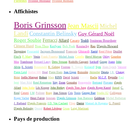
Furneaux
Yvonne Monlaur
Yvonne Romain
Affichistes
Boris Grinsson
Jean Mascii
Michel
Landi
Constantin Belinsky
Guy Gérard Noël
Roger Soubie
Ferracci
Allard
Casaro
Tealdi
Jouineau Bourduge
Clément Hurel
Yves Thos
Kerfyser
Bob Peak
Koutachy
Rau
D'après Howard
Terpning
Fourastié
Jacques Bonneaud
François
Ghirardi
Xarrié
René Péron
Druillet
Floc'h
P. Marty
Venin
Frank Frazetta
Michel Jouin
Ciriello
Hervé Morvan
Okley
Gourdon
Mos
Trambouze
Bernard Lancy
Drew Struzan
Rodolfo Gasparri
Savkoff
Googe
Joann
John
Alvin
E. Sciotti
Boumendil
R. Geleng
Fouteau
R. Seguin
Kislaroff
Sym
Alain Lynch
Vaissier
Pierre Levé
Atelier 606
Head
Pierre Etaix
Jean Gigax
Boissière
Akinstler
Deseta
J.B.
Chanay
Brini
Joëlle Marquet
Brénot
Mara
RINN
David
Sciotti
Faugère
Bacha
M.C.P.
Peyrolle
Paul
Igert
Marc Réal
René Renneteau
Siry
Zoran
Gonzalez
Beaugendre
Bertrand
Piovano
d'après
Allard
John Solie
Léo Kouper
John Berkey
d'après Tom Jung
d'après Roger Kastel
Amsel
C.
René
Cerutti
J.M
Politeer
Bouy
Jean Simon
Cris
Tonin
George Barr
Studio E2
Collignon
Roger Vacher
Henri Faivre
Arnstam
D'après Grinsson
Jean Barnoux
Goldman
Michel Berberian
J. Barbaud
D'après François
J.D. Van Caulaert
Flipo
Dastor
Manuel de Rugama
G. Pezeril
D'après Belinsky
Desmé
Robert Lévèque
Gruau
Luigi Martinati
Pays de production