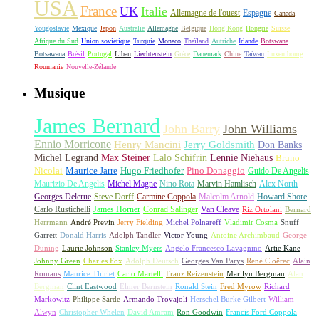
USA
France
UK
Italie
Allemagne de l'ouest
Espagne
Canada
Yougoslavie
Mexique
Japon
Australie
Allemagne
Belgique
Hong Kong
Hongrie
Suisse
Afrique du Sud
Union soviétique
Turquie
Monaco
Thaïland
Autriche
Irlande
Botswana
Botsawana
Brésil
Portugal
Liban
Liechtenstein
Grèce
Danemark
Chine
Taïwan
Luxembourg
Roumanie
Nouvelle-Zélande
Musique
James Bernard
John Barry
John Williams
Ennio Morricone
Henry Mancini
Jerry Goldsmith
Don Banks
Michel Legrand
Max Steiner
Lalo Schifrin
Lennie Niehaus
Bruno
Nicolai
Maurice Jarre
Hugo Friedhofer
Pino Donaggio
Guido De Angelis
Maurizio De Angelis
Michel Magne
Nino Rota
Marvin Hamlisch
Alex North
Georges Delerue
Steve Dorff
Carmine Coppola
Malcolm Arnold
Howard Shore
Carlo Rustichelli
James Horner
Conrad Salinger
Van Cleave
Riz Ortolani
Bernard
Herrmann
André Previn
Jerry Fielding
Michel Polnareff
Vladimir Cosma
Snuff
Garrett
Donald Harris
Adolph Tandler
Victor Young
Antoine Archimbaud
George
Duning
Laurie Johnson
Stanley Myers
Angelo Francesco Lavagnino
Artie Kane
Johnny Green
Charles Fox
Adolph Deutsch
Georges Van Parys
René Cloërec
Alain
Romans
Maurice Thiriet
Carlo Martelli
Franz Reizenstein
Marilyn Bergman
Alan
Bergman
Clint Eastwood
Elmer Bernstein
Ronald Stein
Fred Myrow
Richard
Markowitz
Philippe Sarde
Armando Trovajoli
Herschel Burke Gilbert
William
Alwyn
Christopher Whelen
David Amram
Ron Goodwin
Francis Ford Coppola