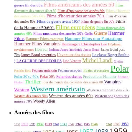
Films américains des années 60
guerre fin des 60's
Films
d'aventure des années 40 et 50
Films d'épouvante des années 60s
Films d'horreur
Films d'horreur des années 70's
des années 50's 60's
Films d'horreur
Films
des années 80's
Films de guerre avant 1957
Films de guerre fin 50's
Films européens
de la Hammer 50/60's
Films français des
Guerre
Hammer
années 40's
Films musicaux des années 50's
Giallo
Films
Hammer Films non Fantastique
Hammer Films exotique
Hammer Films Vampires
Hommage à Christopher Lee
Hôpitaux
Horreur
James Bond post
Indiana Jones l'intrépide
psychiatriques
James Bond
La classe Roger Soubie
70's
James Bond seventies
L'aventure des sixties
Michel Landi
!
LA GUERRE DES ETOILES
Lino Ventura
Mystère
Polar
Péplum américain
Péplum européen
Pirates et corsaires
Panthère Rose
Polar 30's / 40's
Polar 50's
Polar des sixties
Productions Hammer
Science-
Thriller
Vampires
Tour du monde des comédies des années 80
Fiction
Western américain
Western
Western américain des 70s
Western des années 60's
Western des années 50's
Western spaghetti des
Woody Allen
années 70's
Années des films
1949
1950
1932
1937
1939
1941
1943
1946
1930
1933
1940
1942
1945
1947
1948
1959
1957
1958