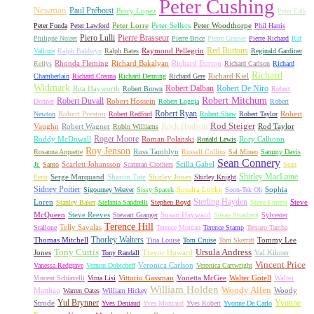
Peter Cushing
Newman
Paul Préboist
Perry Lopez
Peter Falk
Peter Lorre
Peter Sellers
Peter Woodthorpe
Peter Fonda
Peter Lawford
Phil Harris
Piero Lulli
Pierre Brasseur
Philippe Noiret
Pierre Brice
Pierre Grasset
Pierre Richard
Raf
Red Buttons
Raymond Pellegrin
Vallone
Ralph Baldwyn
Ralph Bates
Reginald Gardiner
Rhonda Fleming
Richard Bakalyan
Richard Burton
Rellys
Richard Carlson
Richard
Richard
Richard Kiel
Chamberlain
Richard Crenna
Richard Denning
Richard Gere
Widmark
Robert Dalban
Robert De Niro
Rita Hayworth
Robert Brown
Robert
Robert Mitchum
Robert Duvall
Robert Hossein
Donner
Robert Loggia
Robert
Robert Ryan
Robert Preston
Robert
Newton
Robert Redford
Robert Shaw
Robert Taylor
Rock Hudson
Rod Steiger
Vaughn
Robert Wagner
Rod Taylor
Robin Williams
Roger Moore
Roddy McDowall
Roman Polanski
Rory Calhoun
Ronald Lewis
Roy Jenson
Russ Tamblyn
Rosanna Arquette
Russell Collins
Sal Mineo
Sammy Davis
Sean Connery
Scarlett Johansson
Scilla Gabel
Jr.
Santo
Scatman Crothers
Sean
Shirley MacLaine
Serge Marquand
Sharon Tate
Shirley Jones
Penn
Shirley Knight
Sidney Poitier
Sondra Locke
Sophia
Sigourney Weaver
Sissy Spacek
Soon-Tek Oh
Sterling Hayden
Loren
Steve
Stanley Baker
Stefania Sandrelli
Stephen Boyd
Steve Forrest
McQueen
Steve Reeves
Susan Hayward
Stewart Granger
Susan Strasberg
Sylvester
Terence Hill
Telly Savalas
Stallone
Terence Morgan
Terence Stamp
Tetsuro Tamba
Thorley Walters
Thomas Mitchell
Tommy Lee
Tina Louise
Tom Cruise
Tom Skerritt
Tony Curtis
Ursula Andress
Jones
Trevor Howard
Val Kilmer
Tony Randall
Vincent Price
Veronica Carlson
Vanessa Redgrave
Vernon Dobtcheff
Veronica Cartwright
Vittorio Gassman
Vonetta McGee
Walter Gotell
Walter
Vincent Schiavelli
Virna Lisi
William Holden
Woody Allen
Matthau
Woody
Warren Oates
William Hickey
Yul Brynner
Yvonne
Strode
Yves Deniaud
Yves Montand
Yves Robert
Yvonne De Carlo