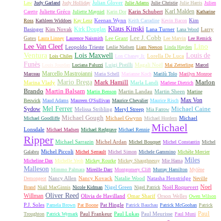
Julian Glover
Law
Judy Garland
Judy Holliday
Julie Adams
Julie Christie
Julie Harris
Julien
Karl Malden
Juliette Gréco
Karin Schubert
Carette
Juliette Mayniel
Karin Dor
Katharine
Keenan Wynn
Kim
Ross
Kathleen Widdoes
Kay Lenz
Keith Carradine
Kevin Bacon
Klaus Kinski
Kirk Douglas
Basinger
Kim Novak
Lana Turner
Larry
Lana Wood
Lee J. Cobb
Gates
Lee Grant
Laura Linney
Laurence Naismith
Lee Marvin
Lee Remick
Lino
Lee Van Cleef
Leopoldo Trieste
Leslie Nielsen
Liam Neeson
Linda Hayden
Ventura
Lois Maxwell
Louis de
Lorella De Luca
Lois Chiles
Lon Chaney Jr.
Funès
Luigi Pistilli
Magali Noël
Louis Jourdan
Luciana Paluzzi
Mai Zetterling
Marcel
Marcello Mastroianni
Marceau
Maria Schell
Marianne Koch
Marilù Tolo
Marilyn Monroe
Mario Brega
Mark Hamill
Marlon
Marina Vlady
Marla Landi
Marlene Dietrich
Martin Balsam
Brando
Martin Landau
Martin Sheen
Martin Benson
Martine
Max Von
Beswick
Maud Adams
Maureen O'Sullivan
Maurice Chevalier
Maurice Risch
Mel Ferrer
Sydow
Michael Caine
Melissa Stribling
Meryl Streep
Mia Farrow
Michael Gough
Michael Gwynn
Michael
Michael Goodliffe
Michael Hordern
Michael
Lonsdale
Michael Madsen
Michael Redgrave
Michael Rennie
Ripper
Michael Sarrazin
Michel Ardan
Michel Bouquet
Michel Constantin
Michel
Michel Piccoli
Galabru
Michel Serrault
Michel Simon
Michele Gammino
Michèle Mercier
Miles
Micheline Dax
Michelle Yeoh
Mickey Rourke
Mickey Shaughnessy
Mie Hama
Malleson
Mimmo Palmara
Mireille Darc
Montgomery Clift
Murray Hamilton
Mylène
Nancy Allen
Nancy Kovack
Natalie Wood
Natasha Henstridge
Demongeot
Neville
Noel
Nigel Green
Noël Roquevert
Brand
Niall MacGinnis
Nicole Kidman
Nigel Patrick
Oliver Reed
Willman
Olivia de Havilland
Omar Sharif
Orson Welles
Owen Wilson
P.J. Soles
Pat Hingle
Pamela Brown
Pat Boone
Patrick Bauchau
Patrick McGoohan
Patrick
Paul
Paul Frankeur
Paul Lukas
Paul Meurisse
Troughton
Patrick Wymark
Paul Muni