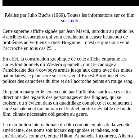
Réalisé par Julio Buchs (1969). Toutes les informations sur ce film
sur
imdb
Cette superbe affiche signée par Jean Mascii, introduit au public les
4 terribles desperados qui vont certainement causer beaucoup de
problèmes au vertueux Ernest Borgnine – c’est ce que nous vend
l’accroche en tous cas 😉 -.
En effet, la construction graphique de cette affiche emprunte les
codes traditionnels du Western spaghetti, dont le cadrage à
l’américaine des 4 cowboys armés jusqu’aux dents avec des mines
patibulaires, le plan serré sur le visage d’Ernest Borgnine et les
polices des caractères du titre et de l’accroche peints en rouge sang.
On peut remarquer le jeu exécuté par l’affichiste sur les axes et les
directions des regards des personnages et des flingues, qui se
croisent ou s’évitent dans un quadrillage complexe et certainement
codé socialement qui annoncent le duel mortel inévitable de fin de
film, climax nécessaire obligatoire au genre.
La distribution internationale du film compte en plus de la vedette
américaine, des noms soit locaux espagnoles et italiens, soit
américanisés comme George Hilton, Annabella Incontrera, Alberto