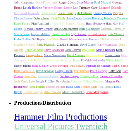
John Carpenter
Basil Poledouris
Roger Edens
Skip Martin
Paul Misraki
George
Bruns
Leigh Harline
Vincent Scotto
Lester Lee
Tristram Cary
Leonard Salzedo
Krzysztof Komeda
David Arnold
Gianni Ferrio
Kyle Eastwood
Stanley Wilson
Vangelis
Charles Strouse
Quincy Jones
Henri Crolla
André Hodeir
Hubert Rostaing
Jean-Louis Ducarme
Ralph Ferraro
Piero Umiliani
Jacques Brel
François Rauber
Henri Bourtayre
Hans May
Paul
Dunlap
Richard Rodney Bennett
Daniele Amfitheatrof
Billy Goldenberg
Christian Chevallier
Martial Solal
Jacques Métehen
David Buttolph
'By' Dunham
Richard LaSalle
Fritz Wenneis
Lothar Brühne
Sol Kaplan
Roy Webb
Gerard Schurmann
Alan Howarth
Michael Kamen
f
Massimo Morante
Fabio Pignatelli
Claudio Simonetti
David Gibson
Harry Manfredini
Dario
Argento
Robert de Nesle
Steve Boeddeker
John Cacavas
Paul Ferris
Martin Böttcher
Keith
Papworth
Georges Auric
Mario Nascimbene
David Munrow
Ian Underwood
Trevor Jones
Remi
Gassmann
Artie Butler
Franz Waxman
Bronislau Kaper
Friedrich Hollaender
Walter Scharf
Nelson Riddle
Hans J. Salter
Lionel Newman
Luis Bacalov
François de Roubaix
Paul J. Smith
Harry Connick Jr.
David Newman
George Fenton
John Ottman
Paul Haslinger
Rolfe Kent
Hans
Zimmer
Peter Best
Raymond Lefevre
Geoffrey Burgon
Claude Bolling
Laurence Rosenthal
Jesús García Leoz
Joseph J. Lilley
Tony Aubin
Raymond Gallois-Montbrun
Marceau Van
Hoorebecke
Henri Forterre
Herbert Stothart
Irving Gertz
Herman Stein
Jean Marion
Louis
Beydts
Richard Rodgers
Albert Raisner
Mikis Theodorakis
Bruce Montgomery
Production/Distribution
Hammer Film Productions
Universal Pictures
Twentieth