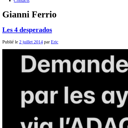
Contacts
Gianni Ferrio
Les 4 desperados
Publié le
2 juillet 2014
par
Eric