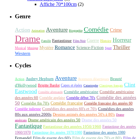
Affiche 70*100cm
(2)
Genre
Comédie
Aventure
Action
Crime
Animation
Biographie
Drame
Horreur
Fantastique
Guerre
Histoire
Famille
Film-Noir
Thriller
Romance
Science-Fiction
Mystère
Musical
Musique
Sport
Western
Cycles
Aventure
Audrey Hepburn
Beauté
Aventures désertiques
Action
Clint
d'Hollywood
Brigitte Bardot
Capes et épées
Catastrophe
Classiques français
Eastwood
Comédie américaine
Comédie américaine
Comédie allemande
Comédie des années
des années 60
Comédie anglaise
Comédie début 70's
50
Comédie française
Comédie fin 70's
Comédie française des années 60
Comédie italienne
Comédies des années 60's et 70's
Comédies des années
80s aux années 2000s
Dessins animés des années 50's à 80's
Drame
Drame américain des années 50
Drame des années 50
américain
Fantastique
Fantastique des années 1950/1960
Fantastique des années
1960/1970
Fantastique des années 1970/1980
Fantastique des années 1980
Fernandel
Film de guerre des 60's
Film de guerre des 70's et 80's
Film de