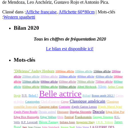
de Mendoza, Leo Anchóriz, Gustavo Rojo et Antonio Pica.
Classé dans :
Affiche française
,
Affichette 60*80cm
|
Mots-clés
:
Western spaghetti
Bilan 2020
Tous les chiffres de fréquentation 2020
Le bilan est disponible ici!
Mots-clés
"Délicieuse" Audrey Hepburn
1000ème affiche
100ème affiche
150ème affiche
200ème
affiche
250ème affiche
300ème affiche
350ème affiche
400ème affiche
450ème affiche
500ème
affiche
550ème affiche
600ème affiche
650ème affiche
700ème affiche
750ème affiche
800ème
Aliens
affiche
850ème affiche
900ème affiche
950ème affiche
Alfred Hitchcock
Arthur Conan
Belle actrice
B.B.
Bebel !
Capes
Doyle
Billard
Bonne année 2012 !
Classique américain
et épées
Classique
Catastrophes
Chef-d'oeuvre
Cirque
comédie française
Classique italien
Continent
d'après Gaston Leroux
D'après Marcel Aymé
Dracula
Dessin animé
d'après Pierre Boulle
Dinosaure
Douglas Slocombe
Edgar Allan Poe
Frankenstein
Edgar Rice Burroughs
Edgar Wallace
Elvis
Festival
Georges Simenon
H.G.
James
Héroic Fantasy
Wells
H.P. Lovecraft
Indiana Jones
Inspecteur Harry
J.R.R. Tolkien
Bond
LA GUERRE DES
Jazz
Jean Giono
John Steinbeck
Joyeux Noël
Jules Verne