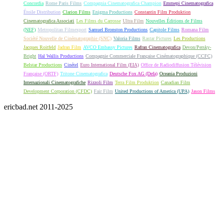
Concordia
Rome Paris Films
Compagnia Cinematografica Champion
Emmepi Cinematografica
Étoile Distribution
Clarion Films
Enigma Productions
Constantin Film Produktion
Cinematografica Associati
Les Films du Carrosse
Ultra Film
Nouvelles Éditions de Films
(NEF)
Metropolitan Filmexport
Samuel Bronston Productions
Capitole Films
Romana Film
Société Nouvelle de Cinématographie (SNC)
Valoria Films
Rastar Pictures
Les Productions
Jacques Roitfeld
Jadran Film
AVCO Embassy Pictures
Rafran Cinematografica
Devon/Persky-
Bright
Hal Wallis Productions
Compagnie Commerciale Française Cinématographique (CCFC)
Belstar Productions
Cinétel
Euro International Film (EIA)
Office de Radiodiffusion Télévision
Française (ORTF)
Tritone Cinematografica
Deutsche Fox AG (Defa)
Oceania Produzioni
Internazionali Cinematografiche
Rizzoli Film
Terra Film Produktion
Canadian Film
Development Corporation (CFDC)
Fair Film
United Productions of America (UPA)
Jason Films
ericbad.net 2011-2025