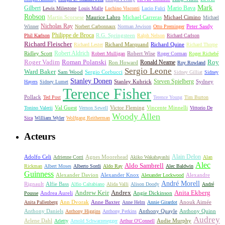
Mark
Gilbert
Mario Bava
Lewis Milestone
Louis Malle
Luchino Visconti
Lucio Fulci
Robson
Michael Carreras
Michael Cimino
Martin Scorsese
Maurice Labro
Michael
Nicholas Ray
Winner
Norbert Carbonnaux
Norman Jewison
Otto Preminger
Peter Sasdy
Philippe de Broca
Phil Karlson
R.G. Springsteen
Ralph Nelson
Richard Carlson
Richard Fleischer
Richard Quine
Richard Lester
Richard Marquand
Richard Thorpe
Ridley Scott
Robert Aldrich
Robert Mulligan
Robert Wise
Roger Corman
Roger Richebé
Roger Vadim
Roman Polanski
Roy
Ron Howard
Ronald Neame
Roy Rowland
Sergio Leone
Ward Baker
Sam Wood
Sergio Corbucci
Sidney Gilliat
Sidney
Stanley Donen
Steven Spielberg
Stanley Kubrick
Sydney
Hayers
Sidney Lumet
Terence Fisher
Pollack
Ted Post
Terence Young
Tim Burton
Val Guest
Vincente Minnelli
Tonino Valerii
Vernon Sewell
Victor Fleming
Vittorio De
Woody Allen
Sica
William Wyler
Wolfgang Reitherman
Acteurs
Alain Delon
Adolfo Celi
Agnes Moorehead
Adrienne Corri
Akiko Wakabayashi
Alan
Alec
Aldo Sambrell
Rickman
Albert Moses
Alberto Sordi
Aldo Ray
Alec Baldwin
Guinness
Alexander Davion
Alexander Knox
Alexandre
Alexander Lockwood
André Morell
Rignault
Alfie Bass
Alfio Caltabiano
Alida Valli
Alison Doody
André
Andrew Keir
Andrex
Anita Ekberg
Andrea Aureli
Angie Dickinson
Pousse
Ann Dvorak
Anne Baxter
Anouk Aimée
Anita Pallenberg
Anne Helm
Annie Girardot
Anthony Daniels
Anthony Quayle
Anthony Quinn
Anthony Higgins
Anthony Perkins
Audrey
Arlene Dahl
Audie Murphy
Arletty
Arnold Schwarzenegger
Arthur O'Connell