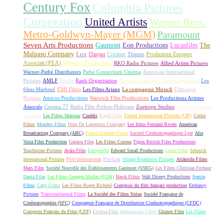
Century Fox
Columbia Pictures
Corporation
United Artists
Warner Bros.
Metro-Goldwyn-Mayer (MGM)
Paramount
Seven Arts Productions
Gaumont
Eon Productions
Lucasfilm
The
Malpaso Company
Lux
Danjaq
Cocinor
Titanus
Produzioni Europee
Associati (PEA)
Malpaso Productions
RKO Radio Pictures
Allied Artists Pictures
Warner-Pathé Distributors
Pathé Consortium Cinéma
American International
Pictures
AMLF
Prodis
Rank Organisation
Dino de Laurentiis Cinematografica
Les
films Marbeuf
EMI Films
Les Films Ariane
La compagnie Mirisch
Filmways
Pictures
Amicus Productions
Warwick Film Productions
Les Productions Artistes
Associés
Cinema 77
Rialto Film Preben-Philipsen
Zoetrope Studios
Les Films Jacques
Leitienne
Les Films Marceau
Cinédis
Rapid Film
United International Pictures (UIP)
Cerito
Films
Mondex Films
Dino De Laurentiis Company
Les films Fernand Rivers
American
Broadcasting Company (ABC)
Franco London Films
Societé Cinématographique Lyre
Alta
Vista Film Production
Galatea Film
Les Films Corona
Tigon British Film Productions
Touchstone Pictures
Avala Film
Europrodis
Edward Small Productions
Leone Film
Selznick
International Pictures
PSO International
Fox-Lira
Village Roadshow Pictures
Atlántida Films
Mars Film
Société Nouvelle des Établissements Gaumont (SNEG)
Les Films Christian Fechner
Dania Film
Les Films Georges Muller (FGM)
Hawk Films
Walt Disney Productions
Specta
Films
Cady Films
Les Films Roger Richebé
Comptoir du film français production
Embassy
Pictures
Transcontinental Films
La Société des Films Sirius
Société Française de
Cinématographie (SFC)
Compagnie Française de Distribution Cinématographique (CFDC)
Comptoir Français du Film (CFF)
Excelsa Film
Intermondia Films
Glomer Film
Les Films