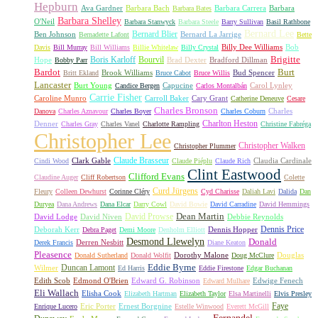
Hepburn
Ava Gardner
Barbara Bach
Barbara Carrera
Barbara
Barbara Bates
Barbara Shelley
O'Neil
Barbara Stanwyck
Barbara Steele
Barry Sullivan
Basil Rathbone
Bernard Lee
Bernard Blier
Ben Johnson
Bernard La Jarrige
Bernadette Lafont
Bette
Billy Dee Williams
Bob
Davis
Bill Murray
Bill Williams
Billie Whitelaw
Billy Crystal
Boris Karloff
Bourvil
Brigitte
Hope
Brad Dexter
Bradford Dillman
Bobby Parr
Bardot
Burt
Brook Williams
Bud Spencer
Britt Ekland
Bruce Cabot
Bruce Willis
Lancaster
Burt Young
Capucine
Carol Lynley
Candice Bergen
Carlos Montalbán
Carrie Fisher
Caroline Munro
Carroll Baker
Cary Grant
Catherine Deneuve
Cesare
Charles Bronson
Charles
Danova
Charles Aznavour
Charles Boyer
Charles Coburn
Charlton Heston
Denner
Charles Gray
Charles Vanel
Charlotte Rampling
Christine Fabréga
Christopher Lee
Christopher Walken
Christopher Plummer
Claude Brasseur
Clark Gable
Claudia Cardinale
Cindi Wood
Claude Piéplu
Claude Rich
Clint Eastwood
Clifford Evans
Claudine Auger
Cliff Robertson
Colette
Curd Jürgens
Fleury
Colleen Dewhurst
Corinne Cléry
Cyd Charisse
Daliah Lavi
Dalida
Dan
Duryea
Dana Andrews
Dana Elcar
Darry Cowl
David Bowie
David Carradine
David Hemmings
David Prowse
Dean Martin
David Lodge
David Niven
Debbie Reynolds
Dennis Price
Deborah Kerr
Dennis Hopper
Debra Paget
Demi Moore
Denholm Elliott
Desmond Llewelyn
Donald
Derren Nesbitt
Derek Francis
Diane Keaton
Pleasence
Dorothy Malone
Douglas
Donald Sutherland
Donald Wolfit
Doug McClure
Duncan Lamont
Eddie Byrne
Wilmer
Ed Harris
Eddie Firestone
Edgar Buchanan
Edith Scob
Edmond O'Brien
Edward G. Robinson
Edwige Fenech
Edward Mulhare
Eli Wallach
Elisha Cook
Elizabeth Hartman
Elizabeth Taylor
Elsa Martinelli
Elvis Presley
Faye
Eric Porter
Ernest Borgnine
Enrique Lucero
Estelle Winwood
Everett McGill