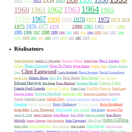
1956
1954
1955
1951
1952
1953
1964
1963
1962
1960
1961
1965
1966
1967
1968
1970
1972
1969
1971
1973
1974
1976
1977
1975
1979
1980
1981
1983
1978
1982
1984
1985
1986
1988
1987
1989
1995
1997
1990
1991
1992
1993
1994
1996
1998
1999
2000
2004
2005
2008
2001
2002
2003
2006
2007
2011
Réalisateurs
Billy
Anthony Mann
André Hunebelle
Andrew V. McLaglen
Arthur Penn
Bert I. Gordon
Wilder
Blake Edwards
Brian De Palma
Claude Autant-
Byron Haskin
Charles Vidor
Clint Eastwood
Lara
David Cronenberg
Curtis Bernhardt
Dario Argento
Don Sharp
Don Siegel
David Lean
Delmer Daves
Dino Risi
Earl Bellamy
Edward Dmytryk
Federico Fellini
Elia Kazan
Enzo Barboni
Eugenio Martín
Freddie Francis
Francis Ford Coppola
François Truffaut
Fritz Lang
Frank Capra
George Marshall
George Cukor
Georges
George Roy Hill
Georges Combret
Franju
Georges Lucas
Gérard Oury
Guy
Giacomo Gentilomo
Gordon Douglas
Irvin Kershner
Henri Verneuil
Henry Hathaway
Hamilton
Howard Hawks
Jack Arnold
Jacques Tati
Irwin Allen
J. Lee Thompson
Jack Cardiff
Jack Kinney
James B. Clark
James Cameron
Jean Renoir
Jean Stelli
Jean-Luc Godard
Jean-Pierre
John Gilling
John Carpenter
John Ford
Melville
Jimmy Sangster
John Boorman
John Sturges
John Huston
John Glen
John Guillermin
John Landis
José Giovanni
Lewis
King Vidor
Joseph Anthony
Joseph L. Mankiewicz
Joseph Pevney
Kevin Connor