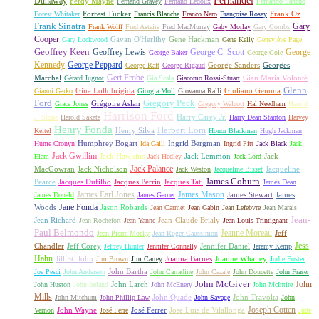
Fernandel
Dunaway
Ferdy Mayne
Fernand Gravey
Fernand Ledoux
Fernando Sancho
Forrest Tucker
Frank Oz
Forest Whitaker
Francis Blanche
Franco Nero
Françoise Rosay
Frank Sinatra
Gary
Frank Wolff
Fred Astaire
Fred MacMurray
Gaby Morlay
Gary Combs
Cooper
Gavan O'Herlihy
Gene Hackman
Gary Lockwood
Gene Kelly
Geneviève Page
Geoffrey Keen
Geoffrey Lewis
George C. Scott
George
George Baker
George Cole
Kennedy
George Peppard
George Sanders
Georges
George Raft
George Rigaud
Gert Fröbe
Marchal
Gian Maria Volonté
Gérard Jugnot
Gia Scala
Giacomo Rossi-Stuart
Glenn
Gina Lollobrigida
Giuliano Gemma
Gianni Garko
Giorgia Moll
Giovanna Ralli
Gregory Peck
Ford
Grégoire Aslan
Grace Jones
Gregory Walcott
Hal Needham
Harold
Harrison Ford
Harry Carey Jr.
J. Stone
Harold Sakata
Harry Dean Stanton
Harvey
Henry Fonda
Herbert Lom
Henry Silva
Keitel
Honor Blackman
Hugh Jackman
Humphrey Bogart
Ingrid Bergman
Hume Cronyn
Ida Galli
Ingrid Pitt
Jack Black
Jack
Jack Gwillim
Jack Hawkins
Jack Lemmon
Jack
Elam
Jack Hedley
Jack Lord
Jack Palance
MacGowran
Jack Nicholson
Jacqueline
Jack Weston
Jacqueline Bisset
James Coburn
Pearce
Jacques Dufilho
Jacques Perrin
Jacques Tati
James Dean
James Earl Jones
James Mason
James Stewart
James
James Donald
James Garner
Jane Fonda
Woods
Jason Robards
Jean Carmet
Jean Gabin
Jean Lefebvre
Jean Marais
Jean-
Jean Richard
Jean-Claude Brialy
Jean Rochefort
Jean Yanne
Jean-Louis Trintignant
Paul Belmondo
Jeanne Moreau
Jeff
Jean-Pierre Mocky
Jean-Roger Caussimon
Jess
Chandler
Jeff Corey
Jennifer Daniel
Jeffrey Hunter
Jennifer Connelly
Jeremy Kemp
Hahn
Jill St. John
Joanna Barnes
Joanne Whalley
Jim Brown
Jim Carrey
Jodie Foster
John Bartha
Joe Pesci
John Anderson
John Carradine
John Cazale
John Doucette
John Fraser
John McGiver
John
John Larch
John Huston
John Ireland
John McEnery
John McIntire
Mills
John Quade
John Travolta
John Mitchum
John Phillip Law
John Savage
John
Joseph Cotten
John Wayne
José Ferrer
José Luis de Vilallonga
Vernon
José Ferre
Jude