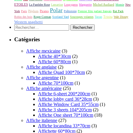
ETOILES
Michel Audiard
La Panthère Rose
Lamartine
Loup-garou
Marguerite
Momie
New
Polar
Péplum
Pirates
York
Paris
Préhistoire
Premier film parlant français
Rat Pack
Robin des bois
Roger Corman
Scotland Yard
Soucoupes volantes
Tarzan
Trinita
Walt Disney
Western spaghetti
Rechercher :
Catégories
Affiche mexicaine
(3)
Affiche 40*30cm
(2)
Affiche 60*80cm
(1)
Affiche anglaise
(2)
Affiche Quad 100*70cm
(2)
Affiche argentine
(1)
Affiche 70*100cm
(1)
Affiche américaine
(25)
Affiche 6-sheet 200*200cm
(1)
Affiche lobby card 36*28cm
(3)
Affiche Window Card 35*55cm
(1)
Affiche 3 sheets 104*205cm
(2)
Affiche One sheet 70*100cm
(18)
Affiche italienne
(27)
Affiche locandina 33*70cm
(3)
Affichette 60*80cm
(2)