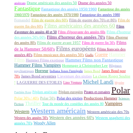
Drame américain des années 50
Drame des années 50
américain
Fantastique
Fantastique des années 1950/1960
Fantastique des années
1960/1970
Fantastique des années 1970/1980
Fantastique des années 1980
Fernandel
Film de guerre des 60's
Film de guerre des 70's et 80's
Film de
Films américains des années 60
guerre fin des 60's
Films
d'aventure des années 40 et 50
Films d'épouvante des années 60s
Films d'horreur
Films d'horreur des années 70's
des années 50's 60's
Films d'horreur
Films
des années 80's
Films de guerre avant 1957
Films de guerre fin 50's
Films européens
de la Hammer 50/60's
Films français des
Guerre
Hammer
années 40's
Films musicaux des années 50's
Giallo
Films
Hammer Films non Fantastique
Hammer Films exotique
Hammer Films Vampires
Hommage à Christopher Lee
Hôpitaux
Horreur
James Bond post
Indiana Jones l'intrépide
psychiatriques
James Bond
La classe Roger Soubie
70's
James Bond seventies
L'aventure des sixties
Michel Landi
!
LA GUERRE DES ETOILES
Lino Ventura
Mystère
Polar
Péplum américain
Péplum européen
Pirates et corsaires
Panthère Rose
Polar 30's / 40's
Polar 50's
Polar des sixties
Productions Hammer
Science-
Thriller
Vampires
Tour du monde des comédies des années 80
Fiction
Western américain
Western
Western américain des 70s
Western des années 60's
Western des années 50's
Western spaghetti des
Woody Allen
années 70's