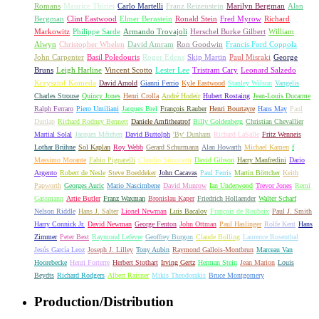
Romans
Maurice Thiriet
Carlo Martelli
Franz Reizenstein
Marilyn Bergman
Alan
Bergman
Clint Eastwood
Elmer Bernstein
Ronald Stein
Fred Myrow
Richard
Markowitz
Philippe Sarde
Armando Trovajoli
Herschel Burke Gilbert
William
Alwyn
Christopher Whelen
David Amram
Ron Goodwin
Francis Ford Coppola
John Carpenter
Basil Poledouris
Roger Edens
Skip Martin
Paul Misraki
George
Bruns
Leigh Harline
Vincent Scotto
Lester Lee
Tristram Cary
Leonard Salzedo
Krzysztof Komeda
David Arnold
Gianni Ferrio
Kyle Eastwood
Stanley Wilson
Vangelis
Charles Strouse
Quincy Jones
Henri Crolla
André Hodeir
Hubert Rostaing
Jean-Louis Ducarme
Ralph Ferraro
Piero Umiliani
Jacques Brel
François Rauber
Henri Bourtayre
Hans May
Paul
Dunlap
Richard Rodney Bennett
Daniele Amfitheatrof
Billy Goldenberg
Christian Chevallier
Martial Solal
Jacques Métehen
David Buttolph
'By' Dunham
Richard LaSalle
Fritz Wenneis
Lothar Brühne
Sol Kaplan
Roy Webb
Gerard Schurmann
Alan Howarth
Michael Kamen
f
Massimo Morante
Fabio Pignatelli
Claudio Simonetti
David Gibson
Harry Manfredini
Dario
Argento
Robert de Nesle
Steve Boeddeker
John Cacavas
Paul Ferris
Martin Böttcher
Keith
Papworth
Georges Auric
Mario Nascimbene
David Munrow
Ian Underwood
Trevor Jones
Remi
Gassmann
Artie Butler
Franz Waxman
Bronislau Kaper
Friedrich Hollaender
Walter Scharf
Nelson Riddle
Hans J. Salter
Lionel Newman
Luis Bacalov
François de Roubaix
Paul J. Smith
Harry Connick Jr.
David Newman
George Fenton
John Ottman
Paul Haslinger
Rolfe Kent
Hans
Zimmer
Peter Best
Raymond Lefevre
Geoffrey Burgon
Claude Bolling
Laurence Rosenthal
Jesús García Leoz
Joseph J. Lilley
Tony Aubin
Raymond Gallois-Montbrun
Marceau Van
Hoorebecke
Henri Forterre
Herbert Stothart
Irving Gertz
Herman Stein
Jean Marion
Louis
Beydts
Richard Rodgers
Albert Raisner
Mikis Theodorakis
Bruce Montgomery
Production/Distribution