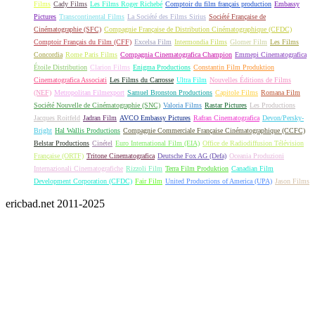
Films
Cady Films
Les Films Roger Richebé
Comptoir du film français production
Embassy
Pictures
Transcontinental Films
La Société des Films Sirius
Société Française de
Cinématographie (SFC)
Compagnie Française de Distribution Cinématographique (CFDC)
Comptoir Français du Film (CFF)
Excelsa Film
Intermondia Films
Glomer Film
Les Films
Concordia
Rome Paris Films
Compagnia Cinematografica Champion
Emmepi Cinematografica
Étoile Distribution
Clarion Films
Enigma Productions
Constantin Film Produktion
Cinematografica Associati
Les Films du Carrosse
Ultra Film
Nouvelles Éditions de Films
(NEF)
Metropolitan Filmexport
Samuel Bronston Productions
Capitole Films
Romana Film
Société Nouvelle de Cinématographie (SNC)
Valoria Films
Rastar Pictures
Les Productions
Jacques Roitfeld
Jadran Film
AVCO Embassy Pictures
Rafran Cinematografica
Devon/Persky-
Bright
Hal Wallis Productions
Compagnie Commerciale Française Cinématographique (CCFC)
Belstar Productions
Cinétel
Euro International Film (EIA)
Office de Radiodiffusion Télévision
Française (ORTF)
Tritone Cinematografica
Deutsche Fox AG (Defa)
Oceania Produzioni
Internazionali Cinematografiche
Rizzoli Film
Terra Film Produktion
Canadian Film
Development Corporation (CFDC)
Fair Film
United Productions of America (UPA)
Jason Films
ericbad.net 2011-2025