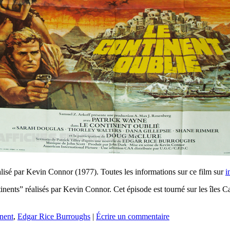
lisé par Kevin Connor (1977). Toutes les informations sur ce film sur
i
continents” réalisés par Kevin Connor. Cet épisode est tourné sur les î
nent
,
Edgar Rice Burroughs
|
Écrire un commentaire