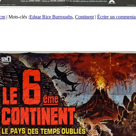
5cm
|
Mots-clés :
Edgar Rice Burroughs
,
Continent
|
Écrire un commenta