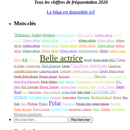
Tous les chiffres de fréquentation 2020
Le bilan est disponible ici!
Mots-clés
"Délicieuse" Audrey Hepburn
1000ème affiche
100ème affiche
150ème affiche
200ème
affiche
250ème affiche
300ème affiche
350ème affiche
400ème affiche
450ème affiche
500ème
affiche
550ème affiche
600ème affiche
650ème affiche
700ème affiche
750ème affiche
800ème
Aliens
affiche
850ème affiche
900ème affiche
950ème affiche
Alfred Hitchcock
Arthur Conan
Belle actrice
B.B.
Bebel !
Capes
Doyle
Billard
Bonne année 2012 !
Classique américain
et épées
Classique
Catastrophes
Chef-d'oeuvre
Cirque
comédie française
Classique italien
Continent
d'après Gaston Leroux
D'après Marcel Aymé
Dracula
Dessin animé
d'après Pierre Boulle
Dinosaure
Douglas Slocombe
Edgar Allan Poe
Frankenstein
Edgar Rice Burroughs
Edgar Wallace
Elvis
Festival
Georges Simenon
H.G.
James
Héroic Fantasy
Wells
H.P. Lovecraft
Indiana Jones
Inspecteur Harry
J.R.R. Tolkien
Bond
LA GUERRE DES
Jazz
Jean Giono
John Steinbeck
Joyeux Noël
Jules Verne
ETOILES
Michel Audiard
La Panthère Rose
Lamartine
Loup-garou
Marguerite
Momie
New
Polar
Péplum
Pirates
York
Paris
Préhistoire
Premier film parlant français
Rat Pack
Robin des bois
Roger Corman
Scotland Yard
Soucoupes volantes
Tarzan
Trinita
Walt Disney
Western spaghetti
Rechercher :