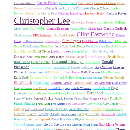
Carrie Fisher
Caroline Munro
Carroll Baker
Cary Grant
Catherine Deneuve
Cesare
Charles Bronson
Charles
Danova
Charles Aznavour
Charles Boyer
Charles Coburn
Charlton Heston
Denner
Charles Gray
Charles Vanel
Charlotte Rampling
Christine Fabréga
Christopher Lee
Christopher Walken
Christopher Plummer
Claude Brasseur
Clark Gable
Claudia Cardinale
Cindi Wood
Claude Piéplu
Claude Rich
Clint Eastwood
Clifford Evans
Claudine Auger
Cliff Robertson
Colette
Curd Jürgens
Fleury
Colleen Dewhurst
Corinne Cléry
Cyd Charisse
Daliah Lavi
Dalida
Dan
Duryea
Dana Andrews
Dana Elcar
Darry Cowl
David Bowie
David Carradine
David Hemmings
David Prowse
Dean Martin
David Lodge
David Niven
Debbie Reynolds
Dennis Price
Deborah Kerr
Dennis Hopper
Debra Paget
Demi Moore
Denholm Elliott
Desmond Llewelyn
Donald
Derren Nesbitt
Derek Francis
Diane Keaton
Pleasence
Dorothy Malone
Douglas
Donald Sutherland
Donald Wolfit
Doug McClure
Duncan Lamont
Eddie Byrne
Wilmer
Ed Harris
Eddie Firestone
Edgar Buchanan
Edith Scob
Edmond O'Brien
Edward G. Robinson
Edwige Fenech
Edward Mulhare
Eli Wallach
Elisha Cook
Elizabeth Hartman
Elizabeth Taylor
Elsa Martinelli
Elvis Presley
Faye
Eric Porter
Ernest Borgnine
Enrique Lucero
Estelle Winwood
Everett McGill
Fernandel
Dunaway
Ferdy Mayne
Fernand Gravey
Fernand Ledoux
Fernando Sancho
Forrest Tucker
Frank Oz
Forest Whitaker
Francis Blanche
Franco Nero
Françoise Rosay
Frank Sinatra
Gary
Frank Wolff
Fred Astaire
Fred MacMurray
Gaby Morlay
Gary Combs
Cooper
Gavan O'Herlihy
Gene Hackman
Gary Lockwood
Gene Kelly
Geneviève Page
Geoffrey Keen
Geoffrey Lewis
George C. Scott
George
George Baker
George Cole
Kennedy
George Peppard
George Sanders
Georges
George Raft
George Rigaud
Gert Fröbe
Marchal
Gian Maria Volonté
Gérard Jugnot
Gia Scala
Giacomo Rossi-Stuart
Glenn
Gina Lollobrigida
Giuliano Gemma
Gianni Garko
Giorgia Moll
Giovanna Ralli