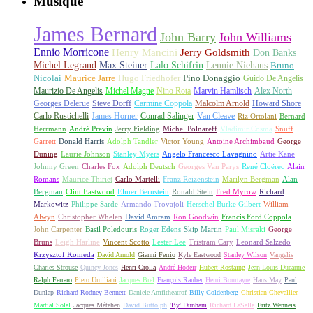
Musique
James Bernard
John Barry
John Williams
Ennio Morricone
Henry Mancini
Jerry Goldsmith
Don Banks
Michel Legrand
Max Steiner
Lalo Schifrin
Lennie Niehaus
Bruno
Nicolai
Maurice Jarre
Hugo Friedhofer
Pino Donaggio
Guido De Angelis
Maurizio De Angelis
Michel Magne
Nino Rota
Marvin Hamlisch
Alex North
Georges Delerue
Steve Dorff
Carmine Coppola
Malcolm Arnold
Howard Shore
Carlo Rustichelli
James Horner
Conrad Salinger
Van Cleave
Riz Ortolani
Bernard
Herrmann
André Previn
Jerry Fielding
Michel Polnareff
Vladimir Cosma
Snuff
Garrett
Donald Harris
Adolph Tandler
Victor Young
Antoine Archimbaud
George
Duning
Laurie Johnson
Stanley Myers
Angelo Francesco Lavagnino
Artie Kane
Johnny Green
Charles Fox
Adolph Deutsch
Georges Van Parys
René Cloërec
Alain
Romans
Maurice Thiriet
Carlo Martelli
Franz Reizenstein
Marilyn Bergman
Alan
Bergman
Clint Eastwood
Elmer Bernstein
Ronald Stein
Fred Myrow
Richard
Markowitz
Philippe Sarde
Armando Trovajoli
Herschel Burke Gilbert
William
Alwyn
Christopher Whelen
David Amram
Ron Goodwin
Francis Ford Coppola
John Carpenter
Basil Poledouris
Roger Edens
Skip Martin
Paul Misraki
George
Bruns
Leigh Harline
Vincent Scotto
Lester Lee
Tristram Cary
Leonard Salzedo
Krzysztof Komeda
David Arnold
Gianni Ferrio
Kyle Eastwood
Stanley Wilson
Vangelis
Charles Strouse
Quincy Jones
Henri Crolla
André Hodeir
Hubert Rostaing
Jean-Louis Ducarme
Ralph Ferraro
Piero Umiliani
Jacques Brel
François Rauber
Henri Bourtayre
Hans May
Paul
Dunlap
Richard Rodney Bennett
Daniele Amfitheatrof
Billy Goldenberg
Christian Chevallier
Martial Solal
Jacques Métehen
David Buttolph
'By' Dunham
Richard LaSalle
Fritz Wenneis