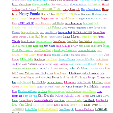
Gregory Peck
Ford
Grégoire Aslan
Grace Jones
Gregory Walcott
Hal Needham
Harold
Harrison Ford
Harry Carey Jr.
J. Stone
Harold Sakata
Harry Dean Stanton
Harvey
Henry Fonda
Herbert Lom
Henry Silva
Keitel
Honor Blackman
Hugh Jackman
Humphrey Bogart
Ingrid Bergman
Hume Cronyn
Ida Galli
Ingrid Pitt
Jack Black
Jack
Jack Gwillim
Jack Hawkins
Jack Lemmon
Jack
Elam
Jack Hedley
Jack Lord
Jack Palance
MacGowran
Jack Nicholson
Jacqueline
Jack Weston
Jacqueline Bisset
James Coburn
Pearce
Jacques Dufilho
Jacques Perrin
Jacques Tati
James Dean
James Earl Jones
James Mason
James Stewart
James
James Donald
James Garner
Jane Fonda
Woods
Jason Robards
Jean Carmet
Jean Gabin
Jean Lefebvre
Jean Marais
Jean-
Jean Richard
Jean-Claude Brialy
Jean Rochefort
Jean Yanne
Jean-Louis Trintignant
Paul Belmondo
Jeanne Moreau
Jeff
Jean-Pierre Mocky
Jean-Roger Caussimon
Jess
Chandler
Jeff Corey
Jennifer Daniel
Jeffrey Hunter
Jennifer Connelly
Jeremy Kemp
Hahn
Jill St. John
Joanna Barnes
Joanne Whalley
Jim Brown
Jim Carrey
Jodie Foster
John Bartha
Joe Pesci
John Anderson
John Carradine
John Cazale
John Doucette
John Fraser
John McGiver
John
John Larch
John Huston
John Ireland
John McEnery
John McIntire
Mills
John Quade
John Travolta
John Mitchum
John Phillip Law
John Savage
John
Joseph Cotten
John Wayne
José Ferrer
José Luis de Vilallonga
Vernon
José Ferre
Jude
Julian Glover
Law
Judy Garland
Judy Holliday
Julie Adams
Julie Christie
Julie Harris
Julien
Karl Malden
Juliette Gréco
Karin Schubert
Carette
Juliette Mayniel
Karin Dor
Katharine
Keenan Wynn
Kim
Ross
Kathleen Widdoes
Kay Lenz
Keith Carradine
Kevin Bacon
Klaus Kinski
Kirk Douglas
Basinger
Kim Novak
Lana Turner
Larry
Lana Wood
Lee J. Cobb
Gates
Lee Grant
Laura Linney
Laurence Naismith
Lee Marvin
Lee Remick
Lino
Lee Van Cleef
Leopoldo Trieste
Leslie Nielsen
Liam Neeson
Linda Hayden
Ventura
Lois Maxwell
Louis de
Lorella De Luca
Lois Chiles
Lon Chaney Jr.