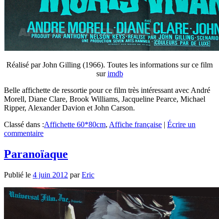
Réalisé par John Gilling (1966). Toutes les informations sur ce film
sur
imdb
Belle affichette de ressortie pour ce film très intéressant avec André
Morell, Diane Clare, Brook Williams, Jacqueline Pearce, Michael
Ripper, Alexander Davion et John Carson.
Classé dans :
Affichette 60*80cm
,
Affiche française
|
Écrire un
commentaire
Paranoïaque
Publié le
4 juin 2012
par
Eric