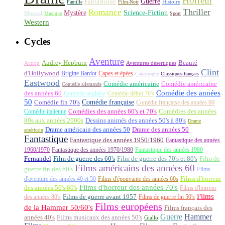
Horreur
Fantastique
Guerre
Histoire
Famille
Film-Noir
Thriller
Romance
Science-Fiction
Mystère
Musical
Musique
Sport
Western
Cycles
Aventure
Audrey Hepburn
Beauté
Aventures désertiques
Action
Clint
d'Hollywood
Brigitte Bardot
Capes et épées
Catastrophe
Classiques français
Eastwood
Comédie américaine
Comédie américaine
Comédie allemande
Comédie des années
des années 60
Comédie anglaise
Comédie début 70's
50
Comédie française
Comédie fin 70's
Comédie française des années 60
Comédie italienne
Comédies des années 60's et 70's
Comédies des années
80s aux années 2000s
Dessins animés des années 50's à 80's
Drame
Drame américain des années 50
Drame des années 50
américain
Fantastique
Fantastique des années 1950/1960
Fantastique des années
1960/1970
Fantastique des années 1970/1980
Fantastique des années 1980
Fernandel
Film de guerre des 60's
Film de guerre des 70's et 80's
Film de
Films américains des années 60
guerre fin des 60's
Films
d'aventure des années 40 et 50
Films d'épouvante des années 60s
Films d'horreur
Films d'horreur des années 70's
des années 50's 60's
Films d'horreur
Films
des années 80's
Films de guerre avant 1957
Films de guerre fin 50's
Films européens
de la Hammer 50/60's
Films français des
Guerre
Hammer
années 40's
Films musicaux des années 50's
Giallo