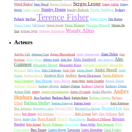
Sergio Leone
Ward Baker
Sam Wood
Sergio Corbucci
Sidney Gilliat
Sidney
Stanley Donen
Steven Spielberg
Stanley Kubrick
Sydney
Hayers
Sidney Lumet
Terence Fisher
Pollack
Ted Post
Terence Young
Tim Burton
Val Guest
Vincente Minnelli
Tonino Valerii
Vernon Sewell
Victor Fleming
Vittorio De
Woody Allen
Sica
William Wyler
Wolfgang Reitherman
Acteurs
Alain Delon
Adolfo Celi
Agnes Moorehead
Adrienne Corri
Akiko Wakabayashi
Alan
Alec
Aldo Sambrell
Rickman
Albert Moses
Alberto Sordi
Aldo Ray
Alec Baldwin
Guinness
Alexander Davion
Alexander Knox
Alexandre
Alexander Lockwood
André Morell
Rignault
Alfie Bass
Alfio Caltabiano
Alida Valli
Alison Doody
André
Andrew Keir
Andrex
Anita Ekberg
Andrea Aureli
Angie Dickinson
Pousse
Ann Dvorak
Anne Baxter
Anouk Aimée
Anita Pallenberg
Anne Helm
Annie Girardot
Anthony Daniels
Anthony Quayle
Anthony Quinn
Anthony Higgins
Anthony Perkins
Audrey
Arlene Dahl
Audie Murphy
Arletty
Arnold Schwarzenegger
Arthur O'Connell
Hepburn
Ava Gardner
Barbara Bach
Barbara Carrera
Barbara
Barbara Bates
Barbara Shelley
O'Neil
Barbara Stanwyck
Barbara Steele
Barry Sullivan
Basil Rathbone
Bernard Lee
Bernard Blier
Ben Johnson
Bernard La Jarrige
Bernadette Lafont
Bette
Billy Dee Williams
Bob
Davis
Bill Murray
Bill Williams
Billie Whitelaw
Billy Crystal
Boris Karloff
Bourvil
Brigitte
Hope
Brad Dexter
Bradford Dillman
Bobby Parr
Bardot
Burt
Brook Williams
Bud Spencer
Britt Ekland
Bruce Cabot
Bruce Willis
Lancaster
Burt Young
Capucine
Carol Lynley
Candice Bergen
Carlos Montalbán