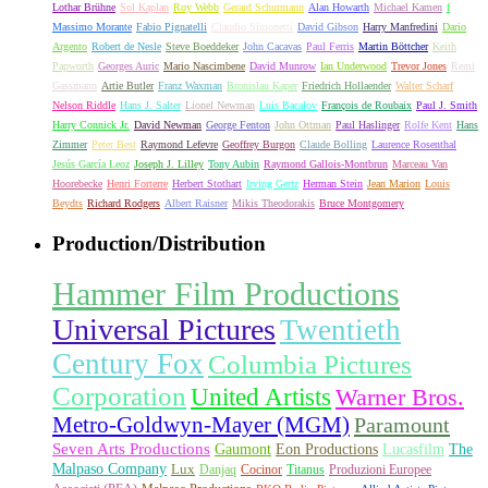
Lothar Brühne
Sol Kaplan
Roy Webb
Gerard Schurmann
Alan Howarth
Michael Kamen
f
Massimo Morante
Fabio Pignatelli
Claudio Simonetti
David Gibson
Harry Manfredini
Dario
Argento
Robert de Nesle
Steve Boeddeker
John Cacavas
Paul Ferris
Martin Böttcher
Keith
Papworth
Georges Auric
Mario Nascimbene
David Munrow
Ian Underwood
Trevor Jones
Remi
Gassmann
Artie Butler
Franz Waxman
Bronislau Kaper
Friedrich Hollaender
Walter Scharf
Nelson Riddle
Hans J. Salter
Lionel Newman
Luis Bacalov
François de Roubaix
Paul J. Smith
Harry Connick Jr.
David Newman
George Fenton
John Ottman
Paul Haslinger
Rolfe Kent
Hans
Zimmer
Peter Best
Raymond Lefevre
Geoffrey Burgon
Claude Bolling
Laurence Rosenthal
Jesús García Leoz
Joseph J. Lilley
Tony Aubin
Raymond Gallois-Montbrun
Marceau Van
Hoorebecke
Henri Forterre
Herbert Stothart
Irving Gertz
Herman Stein
Jean Marion
Louis
Beydts
Richard Rodgers
Albert Raisner
Mikis Theodorakis
Bruce Montgomery
Production/Distribution
Hammer Film Productions
Universal Pictures
Twentieth
Century Fox
Columbia Pictures
Corporation
United Artists
Warner Bros.
Metro-Goldwyn-Mayer (MGM)
Paramount
Seven Arts Productions
Gaumont
Eon Productions
Lucasfilm
The
Malpaso Company
Lux
Danjaq
Cocinor
Titanus
Produzioni Europee