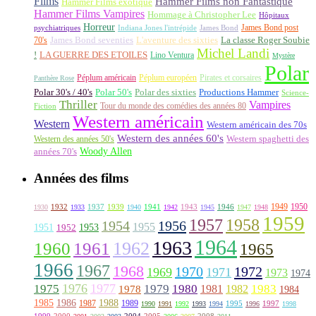
Films
Hammer Films non Fantastique
Hammer Films exotique
Hammer Films Vampires
Hommage à Christopher Lee
Hôpitaux
Horreur
James Bond post
Indiana Jones l'intrépide
psychiatriques
James Bond
La classe Roger Soubie
70's
James Bond seventies
L'aventure des sixties
Michel Landi
!
LA GUERRE DES ETOILES
Lino Ventura
Mystère
Polar
Péplum américain
Péplum européen
Pirates et corsaires
Panthère Rose
Polar 30's / 40's
Polar 50's
Polar des sixties
Productions Hammer
Science-
Thriller
Vampires
Tour du monde des comédies des années 80
Fiction
Western américain
Western
Western américain des 70s
Western des années 60's
Western des années 50's
Western spaghetti des
Woody Allen
années 70's
Années des films
1949
1950
1932
1937
1939
1941
1943
1946
1930
1933
1940
1942
1945
1947
1948
1959
1957
1958
1956
1954
1955
1951
1952
1953
1964
1963
1962
1960
1961
1965
1966
1967
1968
1970
1972
1969
1971
1973
1974
1976
1977
1975
1979
1980
1981
1983
1978
1982
1984
1985
1986
1988
1987
1989
1995
1997
1990
1991
1992
1993
1994
1996
1998
1999
2000
2004
2005
2008