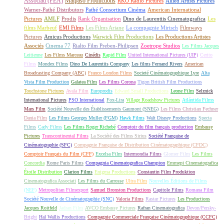
Associati (PEA)
Malpaso Productions
RKO Radio Pictures
Allied Artists Pictures
Warner-Pathé Distributors
Pathé Consortium Cinéma
American International
Pictures
AMLF
Prodis
Rank Organisation
Dino de Laurentiis Cinematografica
Les
films Marbeuf
EMI Films
Les Films Ariane
La compagnie Mirisch
Filmways
Pictures
Amicus Productions
Warwick Film Productions
Les Productions Artistes
Associés
Cinema 77
Rialto Film Preben-Philipsen
Zoetrope Studios
Les Films Jacques
Leitienne
Les Films Marceau
Cinédis
Rapid Film
United International Pictures (UIP)
Cerito
Films
Mondex Films
Dino De Laurentiis Company
Les films Fernand Rivers
American
Broadcasting Company (ABC)
Franco London Films
Societé Cinématographique Lyre
Alta
Vista Film Production
Galatea Film
Les Films Corona
Tigon British Film Productions
Touchstone Pictures
Avala Film
Europrodis
Edward Small Productions
Leone Film
Selznick
International Pictures
PSO International
Fox-Lira
Village Roadshow Pictures
Atlántida Films
Mars Film
Société Nouvelle des Établissements Gaumont (SNEG)
Les Films Christian Fechner
Dania Film
Les Films Georges Muller (FGM)
Hawk Films
Walt Disney Productions
Specta
Films
Cady Films
Les Films Roger Richebé
Comptoir du film français production
Embassy
Pictures
Transcontinental Films
La Société des Films Sirius
Société Française de
Cinématographie (SFC)
Compagnie Française de Distribution Cinématographique (CFDC)
Comptoir Français du Film (CFF)
Excelsa Film
Intermondia Films
Glomer Film
Les Films
Concordia
Rome Paris Films
Compagnia Cinematografica Champion
Emmepi Cinematografica
Étoile Distribution
Clarion Films
Enigma Productions
Constantin Film Produktion
Cinematografica Associati
Les Films du Carrosse
Ultra Film
Nouvelles Éditions de Films
(NEF)
Metropolitan Filmexport
Samuel Bronston Productions
Capitole Films
Romana Film
Société Nouvelle de Cinématographie (SNC)
Valoria Films
Rastar Pictures
Les Productions
Jacques Roitfeld
Jadran Film
AVCO Embassy Pictures
Rafran Cinematografica
Devon/Persky-
Bright
Hal Wallis Productions
Compagnie Commerciale Française Cinématographique (CCFC)