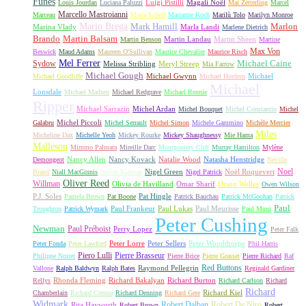
Funès
Luigi Pistilli
Magali Noël
Louis Jourdan
Luciana Paluzzi
Mai Zetterling
Marcel
Marcello Mastroianni
Marceau
Maria Schell
Marianne Koch
Marilù Tolo
Marilyn Monroe
Mario Brega
Mark Hamill
Marlon
Marina Vlady
Marla Landi
Marlene Dietrich
Martin Balsam
Brando
Martin Landau
Martin Sheen
Martin Benson
Martine
Max Von
Beswick
Maud Adams
Maureen O'Sullivan
Maurice Chevalier
Maurice Risch
Mel Ferrer
Sydow
Michael Caine
Melissa Stribling
Meryl Streep
Mia Farrow
Michael Gough
Michael Gwynn
Michael
Michael Goodliffe
Michael Hordern
Michael
Lonsdale
Michael Madsen
Michael Redgrave
Michael Rennie
Ripper
Michael Sarrazin
Michel Ardan
Michel Bouquet
Michel Constantin
Michel
Michel Piccoli
Galabru
Michel Serrault
Michel Simon
Michele Gammino
Michèle Mercier
Miles
Micheline Dax
Michelle Yeoh
Mickey Rourke
Mickey Shaughnessy
Mie Hama
Malleson
Mimmo Palmara
Mireille Darc
Montgomery Clift
Murray Hamilton
Mylène
Nancy Allen
Nancy Kovack
Natalie Wood
Natasha Henstridge
Demongeot
Neville
Noel
Nigel Green
Noël Roquevert
Brand
Niall MacGinnis
Nicole Kidman
Nigel Patrick
Oliver Reed
Willman
Olivia de Havilland
Omar Sharif
Orson Welles
Owen Wilson
P.J. Soles
Pat Hingle
Pamela Brown
Pat Boone
Patrick Bauchau
Patrick McGoohan
Patrick
Paul
Paul Frankeur
Paul Lukas
Paul Meurisse
Troughton
Patrick Wymark
Paul Muni
Peter Cushing
Newman
Paul Préboist
Perry Lopez
Peter Falk
Peter Lorre
Peter Sellers
Peter Woodthorpe
Peter Fonda
Peter Lawford
Phil Harris
Piero Lulli
Pierre Brasseur
Philippe Noiret
Pierre Brice
Pierre Grasset
Pierre Richard
Raf
Red Buttons
Raymond Pellegrin
Vallone
Ralph Baldwyn
Ralph Bates
Reginald Gardiner
Rhonda Fleming
Richard Bakalyan
Richard Burton
Rellys
Richard Carlson
Richard
Richard
Richard Kiel
Chamberlain
Richard Crenna
Richard Denning
Richard Gere
Widmark
Robert Dalban
Robert De Niro
Rita Hayworth
Robert Brown
Robert