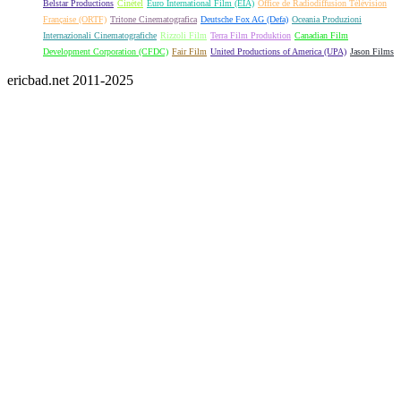
Belstar Productions
Cinétel
Euro International Film (EIA)
Office de Radiodiffusion Télévision
Française (ORTF)
Tritone Cinematografica
Deutsche Fox AG (Defa)
Oceania Produzioni
Internazionali Cinematografiche
Rizzoli Film
Terra Film Produktion
Canadian Film
Development Corporation (CFDC)
Fair Film
United Productions of America (UPA)
Jason Films
ericbad.net 2011-2025