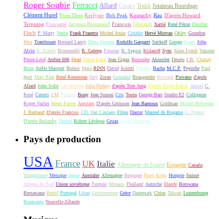
Roger Soubie
Ferracci
Allard
Casaro
Tealdi
Jouineau Bourduge
Clément Hurel
Yves Thos
Kerfyser
Bob Peak
Koutachy
Rau
D'après Howard
Terpning
Fourastié
Jacques Bonneaud
François
Ghirardi
Xarrié
René Péron
Druillet
Floc'h
P. Marty
Venin
Frank Frazetta
Michel Jouin
Ciriello
Hervé Morvan
Okley
Gourdon
Mos
Trambouze
Bernard Lancy
Drew Struzan
Rodolfo Gasparri
Savkoff
Googe
Joann
John
Alvin
E. Sciotti
Boumendil
R. Geleng
Fouteau
R. Seguin
Kislaroff
Sym
Alain Lynch
Vaissier
Pierre Levé
Atelier 606
Head
Pierre Etaix
Jean Gigax
Boissière
Akinstler
Deseta
J.B.
Chanay
Brini
Joëlle Marquet
Brénot
Mara
RINN
David
Sciotti
Faugère
Bacha
M.C.P.
Peyrolle
Paul
Igert
Marc Réal
René Renneteau
Siry
Zoran
Gonzalez
Beaugendre
Bertrand
Piovano
d'après
Allard
John Solie
Léo Kouper
John Berkey
d'après Tom Jung
d'après Roger Kastel
Amsel
C.
René
Cerutti
J.M
Politeer
Bouy
Jean Simon
Cris
Tonin
George Barr
Studio E2
Collignon
Roger Vacher
Henri Faivre
Arnstam
D'après Grinsson
Jean Barnoux
Goldman
Michel Berberian
J. Barbaud
D'après François
J.D. Van Caulaert
Flipo
Dastor
Manuel de Rugama
G. Pezeril
D'après Belinsky
Desmé
Robert Lévèque
Gruau
Luigi Martinati
Pays de production
USA
France
UK
Italie
Allemagne de l'ouest
Espagne
Canada
Yougoslavie
Mexique
Japon
Australie
Allemagne
Belgique
Hong Kong
Hongrie
Suisse
Afrique du Sud
Union soviétique
Turquie
Monaco
Thaïland
Autriche
Irlande
Botswana
Botsawana
Brésil
Portugal
Liban
Liechtenstein
Grèce
Danemark
Chine
Taïwan
Luxembourg
Roumanie
Nouvelle-Zélande