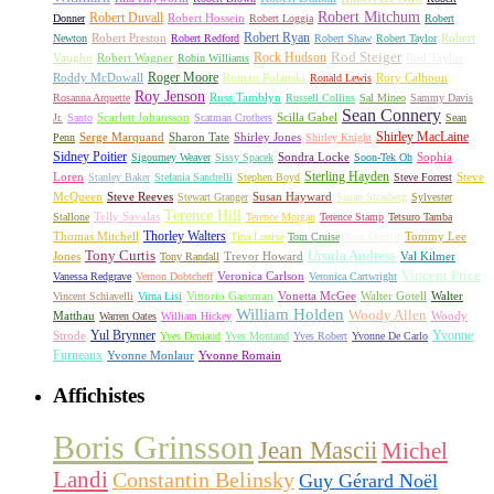
Robert Mitchum
Robert Duvall
Robert Hossein
Donner
Robert Loggia
Robert
Robert Ryan
Robert Preston
Robert
Newton
Robert Redford
Robert Shaw
Robert Taylor
Rock Hudson
Rod Steiger
Vaughn
Robert Wagner
Rod Taylor
Robin Williams
Roger Moore
Roddy McDowall
Roman Polanski
Rory Calhoun
Ronald Lewis
Roy Jenson
Russ Tamblyn
Rosanna Arquette
Russell Collins
Sal Mineo
Sammy Davis
Sean Connery
Scarlett Johansson
Scilla Gabel
Jr.
Santo
Scatman Crothers
Sean
Shirley MacLaine
Serge Marquand
Sharon Tate
Shirley Jones
Penn
Shirley Knight
Sidney Poitier
Sondra Locke
Sophia
Sigourney Weaver
Sissy Spacek
Soon-Tek Oh
Sterling Hayden
Loren
Steve
Stanley Baker
Stefania Sandrelli
Stephen Boyd
Steve Forrest
McQueen
Steve Reeves
Susan Hayward
Stewart Granger
Susan Strasberg
Sylvester
Terence Hill
Telly Savalas
Stallone
Terence Morgan
Terence Stamp
Tetsuro Tamba
Thorley Walters
Thomas Mitchell
Tommy Lee
Tina Louise
Tom Cruise
Tom Skerritt
Tony Curtis
Ursula Andress
Jones
Trevor Howard
Val Kilmer
Tony Randall
Vincent Price
Veronica Carlson
Vanessa Redgrave
Vernon Dobtcheff
Veronica Cartwright
Vittorio Gassman
Vonetta McGee
Walter Gotell
Walter
Vincent Schiavelli
Virna Lisi
William Holden
Woody Allen
Matthau
Woody
Warren Oates
William Hickey
Yul Brynner
Yvonne
Strode
Yves Deniaud
Yves Montand
Yves Robert
Yvonne De Carlo
Furneaux
Yvonne Monlaur
Yvonne Romain
Affichistes
Boris Grinsson
Jean Mascii
Michel
Landi
Constantin Belinsky
Guy Gérard Noël