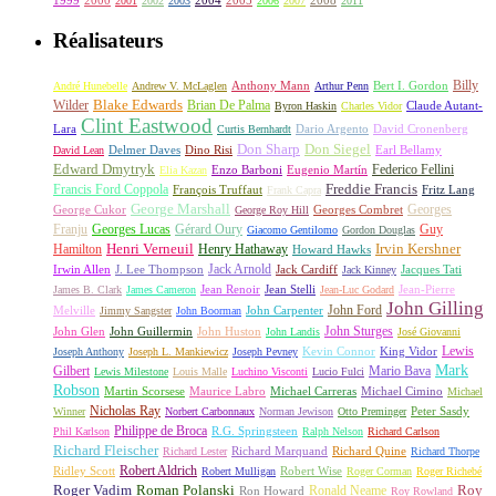
2001
2002
2003
2006
2007
2011
Réalisateurs
Billy
Anthony Mann
André Hunebelle
Andrew V. McLaglen
Arthur Penn
Bert I. Gordon
Wilder
Blake Edwards
Brian De Palma
Claude Autant-
Byron Haskin
Charles Vidor
Clint Eastwood
Lara
David Cronenberg
Curtis Bernhardt
Dario Argento
Don Sharp
Don Siegel
David Lean
Delmer Daves
Dino Risi
Earl Bellamy
Edward Dmytryk
Federico Fellini
Elia Kazan
Enzo Barboni
Eugenio Martín
Freddie Francis
Francis Ford Coppola
François Truffaut
Fritz Lang
Frank Capra
George Marshall
George Cukor
Georges
George Roy Hill
Georges Combret
Franju
Georges Lucas
Gérard Oury
Guy
Giacomo Gentilomo
Gordon Douglas
Irvin Kershner
Henri Verneuil
Henry Hathaway
Hamilton
Howard Hawks
Jack Arnold
Jacques Tati
Irwin Allen
J. Lee Thompson
Jack Cardiff
Jack Kinney
James B. Clark
James Cameron
Jean Renoir
Jean Stelli
Jean-Luc Godard
Jean-Pierre
John Gilling
John Carpenter
John Ford
Melville
Jimmy Sangster
John Boorman
John Sturges
John Huston
John Glen
John Guillermin
John Landis
José Giovanni
Lewis
King Vidor
Joseph Anthony
Joseph L. Mankiewicz
Joseph Pevney
Kevin Connor
Mark
Gilbert
Mario Bava
Lewis Milestone
Louis Malle
Luchino Visconti
Lucio Fulci
Robson
Michael Carreras
Michael Cimino
Martin Scorsese
Maurice Labro
Michael
Nicholas Ray
Winner
Norbert Carbonnaux
Norman Jewison
Otto Preminger
Peter Sasdy
Philippe de Broca
Phil Karlson
R.G. Springsteen
Ralph Nelson
Richard Carlson
Richard Fleischer
Richard Quine
Richard Lester
Richard Marquand
Richard Thorpe
Ridley Scott
Robert Aldrich
Robert Mulligan
Robert Wise
Roger Corman
Roger Richebé
Roger Vadim
Roman Polanski
Roy
Ron Howard
Ronald Neame
Roy Rowland