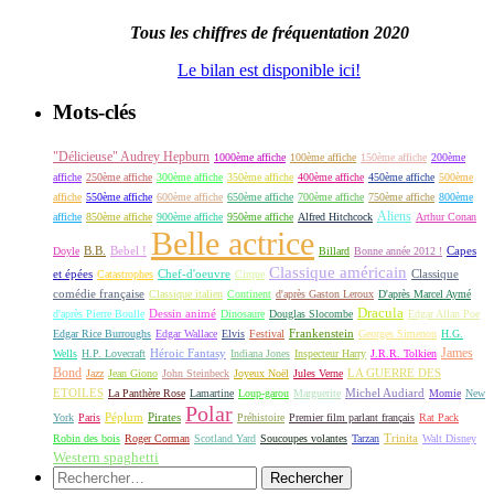
Tous les chiffres de fréquentation 2020
Le bilan est disponible ici!
Mots-clés
"Délicieuse" Audrey Hepburn
1000ème affiche
100ème affiche
150ème affiche
200ème
affiche
250ème affiche
300ème affiche
350ème affiche
400ème affiche
450ème affiche
500ème
affiche
550ème affiche
600ème affiche
650ème affiche
700ème affiche
750ème affiche
800ème
Aliens
affiche
850ème affiche
900ème affiche
950ème affiche
Alfred Hitchcock
Arthur Conan
Belle actrice
B.B.
Bebel !
Capes
Doyle
Billard
Bonne année 2012 !
Classique américain
et épées
Classique
Catastrophes
Chef-d'oeuvre
Cirque
comédie française
Classique italien
Continent
d'après Gaston Leroux
D'après Marcel Aymé
Dracula
Dessin animé
d'après Pierre Boulle
Dinosaure
Douglas Slocombe
Edgar Allan Poe
Frankenstein
Edgar Rice Burroughs
Edgar Wallace
Elvis
Festival
Georges Simenon
H.G.
James
Héroic Fantasy
Wells
H.P. Lovecraft
Indiana Jones
Inspecteur Harry
J.R.R. Tolkien
Bond
LA GUERRE DES
Jazz
Jean Giono
John Steinbeck
Joyeux Noël
Jules Verne
ETOILES
Michel Audiard
La Panthère Rose
Lamartine
Loup-garou
Marguerite
Momie
New
Polar
Péplum
Pirates
York
Paris
Préhistoire
Premier film parlant français
Rat Pack
Robin des bois
Roger Corman
Scotland Yard
Soucoupes volantes
Tarzan
Trinita
Walt Disney
Western spaghetti
Rechercher :