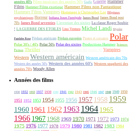
Guerre
Hammer
années 40's
Films musicaux des années 50's
Giallo
Films
Hammer Films non Fantastique
Hammer Films exotique
Hammer Films Vampires
Hommage à Christopher Lee
Hôpitaux
Horreur
James Bond post
Indiana Jones l'intrépide
psychiatriques
James Bond
La classe Roger Soubie
70's
James Bond seventies
L'aventure des sixties
Michel Landi
!
LA GUERRE DES ETOILES
Lino Ventura
Mystère
Polar
Péplum américain
Péplum européen
Pirates et corsaires
Panthère Rose
Polar 30's / 40's
Polar 50's
Polar des sixties
Productions Hammer
Science-
Thriller
Vampires
Tour du monde des comédies des années 80
Fiction
Western américain
Western
Western américain des 70s
Western des années 60's
Western des années 50's
Western spaghetti des
Woody Allen
années 70's
Années des films
1949
1950
1932
1937
1939
1941
1943
1946
1930
1933
1940
1942
1945
1947
1948
1959
1957
1958
1956
1954
1955
1951
1952
1953
1964
1963
1962
1960
1961
1965
1966
1967
1968
1970
1972
1969
1971
1973
1974
1976
1977
1975
1979
1980
1981
1983
1978
1982
1984