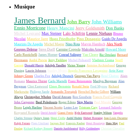
Musique
James Bernard
John Barry
John Williams
Ennio Morricone
Henry Mancini
Jerry Goldsmith
Don Banks
Michel Legrand
Max Steiner
Lalo Schifrin
Lennie Niehaus
Bruno
Nicolai
Maurice Jarre
Hugo Friedhofer
Pino Donaggio
Guido De Angelis
Maurizio De Angelis
Michel Magne
Nino Rota
Marvin Hamlisch
Alex North
Georges Delerue
Steve Dorff
Carmine Coppola
Malcolm Arnold
Howard Shore
Carlo Rustichelli
James Horner
Conrad Salinger
Van Cleave
Riz Ortolani
Bernard
Herrmann
André Previn
Jerry Fielding
Michel Polnareff
Vladimir Cosma
Snuff
Garrett
Donald Harris
Adolph Tandler
Victor Young
Antoine Archimbaud
George
Duning
Laurie Johnson
Stanley Myers
Angelo Francesco Lavagnino
Artie Kane
Johnny Green
Charles Fox
Adolph Deutsch
Georges Van Parys
René Cloërec
Alain
Romans
Maurice Thiriet
Carlo Martelli
Franz Reizenstein
Marilyn Bergman
Alan
Bergman
Clint Eastwood
Elmer Bernstein
Ronald Stein
Fred Myrow
Richard
Markowitz
Philippe Sarde
Armando Trovajoli
Herschel Burke Gilbert
William
Alwyn
Christopher Whelen
David Amram
Ron Goodwin
Francis Ford Coppola
John Carpenter
Basil Poledouris
Roger Edens
Skip Martin
Paul Misraki
George
Bruns
Leigh Harline
Vincent Scotto
Lester Lee
Tristram Cary
Leonard Salzedo
Krzysztof Komeda
David Arnold
Gianni Ferrio
Kyle Eastwood
Stanley Wilson
Vangelis
Charles Strouse
Quincy Jones
Henri Crolla
André Hodeir
Hubert Rostaing
Jean-Louis Ducarme
Ralph Ferraro
Piero Umiliani
Jacques Brel
François Rauber
Henri Bourtayre
Hans May
Paul
Dunlap
Richard Rodney Bennett
Daniele Amfitheatrof
Billy Goldenberg
Christian Chevallier