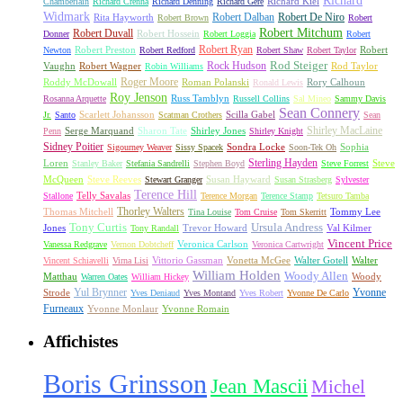
Richard
Richard Kiel
Chamberlain
Richard Crenna
Richard Denning
Richard Gere
Widmark
Robert Dalban
Robert De Niro
Rita Hayworth
Robert Brown
Robert
Robert Mitchum
Robert Duvall
Robert Hossein
Donner
Robert Loggia
Robert
Robert Ryan
Robert Preston
Robert
Newton
Robert Redford
Robert Shaw
Robert Taylor
Rock Hudson
Rod Steiger
Vaughn
Robert Wagner
Rod Taylor
Robin Williams
Roger Moore
Roddy McDowall
Roman Polanski
Rory Calhoun
Ronald Lewis
Roy Jenson
Russ Tamblyn
Rosanna Arquette
Russell Collins
Sal Mineo
Sammy Davis
Sean Connery
Scarlett Johansson
Scilla Gabel
Jr.
Santo
Scatman Crothers
Sean
Shirley MacLaine
Serge Marquand
Sharon Tate
Shirley Jones
Penn
Shirley Knight
Sidney Poitier
Sondra Locke
Sophia
Sigourney Weaver
Sissy Spacek
Soon-Tek Oh
Sterling Hayden
Loren
Steve
Stanley Baker
Stefania Sandrelli
Stephen Boyd
Steve Forrest
McQueen
Steve Reeves
Susan Hayward
Stewart Granger
Susan Strasberg
Sylvester
Terence Hill
Telly Savalas
Stallone
Terence Morgan
Terence Stamp
Tetsuro Tamba
Thorley Walters
Thomas Mitchell
Tommy Lee
Tina Louise
Tom Cruise
Tom Skerritt
Tony Curtis
Ursula Andress
Jones
Trevor Howard
Val Kilmer
Tony Randall
Vincent Price
Veronica Carlson
Vanessa Redgrave
Vernon Dobtcheff
Veronica Cartwright
Vittorio Gassman
Vonetta McGee
Walter Gotell
Walter
Vincent Schiavelli
Virna Lisi
William Holden
Woody Allen
Matthau
Woody
Warren Oates
William Hickey
Yul Brynner
Yvonne
Strode
Yves Deniaud
Yves Montand
Yves Robert
Yvonne De Carlo
Furneaux
Yvonne Monlaur
Yvonne Romain
Affichistes
Boris Grinsson
Jean Mascii
Michel