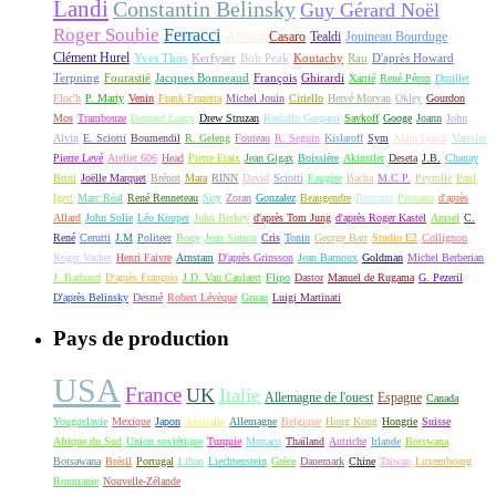
Landi
Constantin Belinsky
Guy Gérard Noël
Roger Soubie
Ferracci
Allard
Casaro
Tealdi
Jouineau Bourduge
Clément Hurel
Yves Thos
Kerfyser
Bob Peak
Koutachy
Rau
D'après Howard
Terpning
Fourastié
Jacques Bonneaud
François
Ghirardi
Xarrié
René Péron
Druillet
Floc'h
P. Marty
Venin
Frank Frazetta
Michel Jouin
Ciriello
Hervé Morvan
Okley
Gourdon
Mos
Trambouze
Bernard Lancy
Drew Struzan
Rodolfo Gasparri
Savkoff
Googe
Joann
John
Alvin
E. Sciotti
Boumendil
R. Geleng
Fouteau
R. Seguin
Kislaroff
Sym
Alain Lynch
Vaissier
Pierre Levé
Atelier 606
Head
Pierre Etaix
Jean Gigax
Boissière
Akinstler
Deseta
J.B.
Chanay
Brini
Joëlle Marquet
Brénot
Mara
RINN
David
Sciotti
Faugère
Bacha
M.C.P.
Peyrolle
Paul
Igert
Marc Réal
René Renneteau
Siry
Zoran
Gonzalez
Beaugendre
Bertrand
Piovano
d'après
Allard
John Solie
Léo Kouper
John Berkey
d'après Tom Jung
d'après Roger Kastel
Amsel
C.
René
Cerutti
J.M
Politeer
Bouy
Jean Simon
Cris
Tonin
George Barr
Studio E2
Collignon
Roger Vacher
Henri Faivre
Arnstam
D'après Grinsson
Jean Barnoux
Goldman
Michel Berberian
J. Barbaud
D'après François
J.D. Van Caulaert
Flipo
Dastor
Manuel de Rugama
G. Pezeril
D'après Belinsky
Desmé
Robert Lévèque
Gruau
Luigi Martinati
Pays de production
USA
France
UK
Italie
Allemagne de l'ouest
Espagne
Canada
Yougoslavie
Mexique
Japon
Australie
Allemagne
Belgique
Hong Kong
Hongrie
Suisse
Afrique du Sud
Union soviétique
Turquie
Monaco
Thaïland
Autriche
Irlande
Botswana
Botsawana
Brésil
Portugal
Liban
Liechtenstein
Grèce
Danemark
Chine
Taïwan
Luxembourg
Roumanie
Nouvelle-Zélande