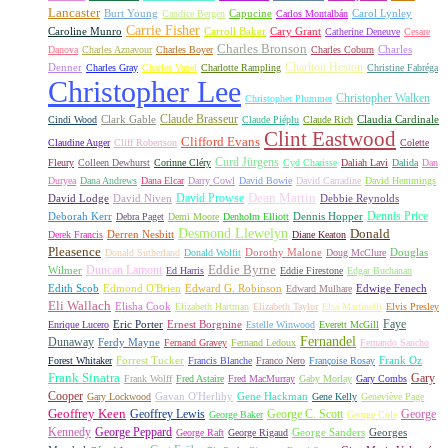
Lancaster
Burt Young
Capucine
Carol Lynley
Candice Bergen
Carlos Montalbán
Carrie Fisher
Caroline Munro
Carroll Baker
Cary Grant
Catherine Deneuve
Cesare
Charles Bronson
Charles
Danova
Charles Aznavour
Charles Boyer
Charles Coburn
Charlton Heston
Denner
Charles Gray
Charles Vanel
Charlotte Rampling
Christine Fabréga
Christopher Lee
Christopher Walken
Christopher Plummer
Claude Brasseur
Clark Gable
Claudia Cardinale
Cindi Wood
Claude Piéplu
Claude Rich
Clint Eastwood
Clifford Evans
Claudine Auger
Cliff Robertson
Colette
Curd Jürgens
Fleury
Colleen Dewhurst
Corinne Cléry
Cyd Charisse
Daliah Lavi
Dalida
Dan
Duryea
Dana Andrews
Dana Elcar
Darry Cowl
David Bowie
David Carradine
David Hemmings
David Prowse
Dean Martin
David Lodge
David Niven
Debbie Reynolds
Dennis Price
Deborah Kerr
Dennis Hopper
Debra Paget
Demi Moore
Denholm Elliott
Desmond Llewelyn
Donald
Derren Nesbitt
Derek Francis
Diane Keaton
Pleasence
Dorothy Malone
Douglas
Donald Sutherland
Donald Wolfit
Doug McClure
Duncan Lamont
Eddie Byrne
Wilmer
Ed Harris
Eddie Firestone
Edgar Buchanan
Edith Scob
Edmond O'Brien
Edward G. Robinson
Edwige Fenech
Edward Mulhare
Eli Wallach
Elisha Cook
Elizabeth Hartman
Elizabeth Taylor
Elsa Martinelli
Elvis Presley
Faye
Eric Porter
Ernest Borgnine
Enrique Lucero
Estelle Winwood
Everett McGill
Fernandel
Dunaway
Ferdy Mayne
Fernand Gravey
Fernand Ledoux
Fernando Sancho
Forrest Tucker
Frank Oz
Forest Whitaker
Francis Blanche
Franco Nero
Françoise Rosay
Frank Sinatra
Gary
Frank Wolff
Fred Astaire
Fred MacMurray
Gaby Morlay
Gary Combs
Cooper
Gavan O'Herlihy
Gene Hackman
Gary Lockwood
Gene Kelly
Geneviève Page
Geoffrey Keen
Geoffrey Lewis
George C. Scott
George
George Baker
George Cole
Kennedy
George Peppard
George Sanders
Georges
George Raft
George Rigaud