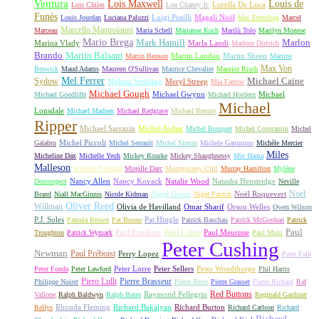
Ventura
Lois Maxwell
Louis de
Lorella De Luca
Lois Chiles
Lon Chaney Jr.
Funès
Luigi Pistilli
Magali Noël
Louis Jourdan
Luciana Paluzzi
Mai Zetterling
Marcel
Marcello Mastroianni
Marceau
Maria Schell
Marianne Koch
Marilù Tolo
Marilyn Monroe
Mario Brega
Mark Hamill
Marlon
Marina Vlady
Marla Landi
Marlene Dietrich
Martin Balsam
Brando
Martin Landau
Martin Sheen
Martin Benson
Martine
Max Von
Beswick
Maud Adams
Maureen O'Sullivan
Maurice Chevalier
Maurice Risch
Mel Ferrer
Sydow
Michael Caine
Melissa Stribling
Meryl Streep
Mia Farrow
Michael Gough
Michael Gwynn
Michael
Michael Goodliffe
Michael Hordern
Michael
Lonsdale
Michael Madsen
Michael Redgrave
Michael Rennie
Ripper
Michael Sarrazin
Michel Ardan
Michel Bouquet
Michel Constantin
Michel
Michel Piccoli
Galabru
Michel Serrault
Michel Simon
Michele Gammino
Michèle Mercier
Miles
Micheline Dax
Michelle Yeoh
Mickey Rourke
Mickey Shaughnessy
Mie Hama
Malleson
Mimmo Palmara
Mireille Darc
Montgomery Clift
Murray Hamilton
Mylène
Nancy Allen
Nancy Kovack
Natalie Wood
Natasha Henstridge
Demongeot
Neville
Noel
Nigel Green
Noël Roquevert
Brand
Niall MacGinnis
Nicole Kidman
Nigel Patrick
Oliver Reed
Willman
Olivia de Havilland
Omar Sharif
Orson Welles
Owen Wilson
P.J. Soles
Pat Hingle
Pamela Brown
Pat Boone
Patrick Bauchau
Patrick McGoohan
Patrick
Paul
Paul Frankeur
Paul Lukas
Paul Meurisse
Troughton
Patrick Wymark
Paul Muni
Peter Cushing
Newman
Paul Préboist
Perry Lopez
Peter Falk
Peter Lorre
Peter Sellers
Peter Woodthorpe
Peter Fonda
Peter Lawford
Phil Harris
Piero Lulli
Pierre Brasseur
Philippe Noiret
Pierre Brice
Pierre Grasset
Pierre Richard
Raf
Red Buttons
Raymond Pellegrin
Vallone
Ralph Baldwyn
Ralph Bates
Reginald Gardiner
Rhonda Fleming
Richard Bakalyan
Richard Burton
Rellys
Richard Carlson
Richard