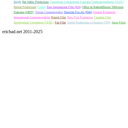
Bright
Hal Wallis Productions
Compagnie Commerciale Française Cinématographique (CCFC)
Belstar Productions
Cinétel
Euro International Film (EIA)
Office de Radiodiffusion Télévision
Française (ORTF)
Tritone Cinematografica
Deutsche Fox AG (Defa)
Oceania Produzioni
Internazionali Cinematografiche
Rizzoli Film
Terra Film Produktion
Canadian Film
Development Corporation (CFDC)
Fair Film
United Productions of America (UPA)
Jason Films
ericbad.net 2011-2025