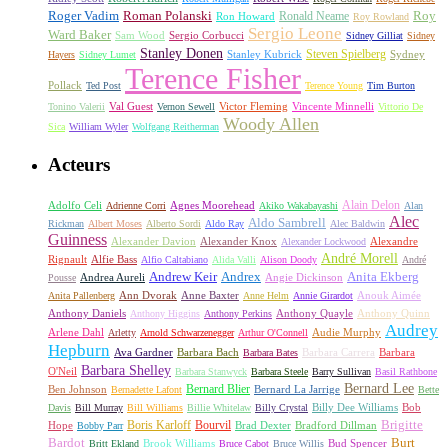
Roger Vadim
Roman Polanski
Roy
Ron Howard
Ronald Neame
Roy Rowland
Sergio Leone
Ward Baker
Sam Wood
Sergio Corbucci
Sidney Gilliat
Sidney
Stanley Donen
Steven Spielberg
Stanley Kubrick
Sydney
Hayers
Sidney Lumet
Terence Fisher
Pollack
Ted Post
Terence Young
Tim Burton
Val Guest
Vincente Minnelli
Tonino Valerii
Vernon Sewell
Victor Fleming
Vittorio De
Woody Allen
Sica
William Wyler
Wolfgang Reitherman
Acteurs
Alain Delon
Adolfo Celi
Agnes Moorehead
Adrienne Corri
Akiko Wakabayashi
Alan
Alec
Aldo Sambrell
Rickman
Albert Moses
Alberto Sordi
Aldo Ray
Alec Baldwin
Guinness
Alexander Davion
Alexander Knox
Alexandre
Alexander Lockwood
André Morell
Rignault
Alfie Bass
Alfio Caltabiano
Alida Valli
Alison Doody
André
Andrew Keir
Andrex
Anita Ekberg
Andrea Aureli
Angie Dickinson
Pousse
Ann Dvorak
Anne Baxter
Anouk Aimée
Anita Pallenberg
Anne Helm
Annie Girardot
Anthony Daniels
Anthony Quayle
Anthony Quinn
Anthony Higgins
Anthony Perkins
Audrey
Arlene Dahl
Audie Murphy
Arletty
Arnold Schwarzenegger
Arthur O'Connell
Hepburn
Ava Gardner
Barbara Bach
Barbara Carrera
Barbara
Barbara Bates
Barbara Shelley
O'Neil
Barbara Stanwyck
Barbara Steele
Barry Sullivan
Basil Rathbone
Bernard Lee
Bernard Blier
Ben Johnson
Bernard La Jarrige
Bernadette Lafont
Bette
Billy Dee Williams
Bob
Davis
Bill Murray
Bill Williams
Billie Whitelaw
Billy Crystal
Boris Karloff
Bourvil
Brigitte
Hope
Brad Dexter
Bradford Dillman
Bobby Parr
Bardot
Burt
Brook Williams
Bud Spencer
Britt Ekland
Bruce Cabot
Bruce Willis