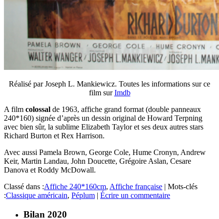
Réalisé par Joseph L. Mankiewicz. Toutes les informations sur ce
film sur
Imdb
A film
colossal
de 1963, affiche grand format (double panneaux
240*160) signée d’après un dessin original de Howard Terpning
avec bien sûr, la sublime Elizabeth Taylor et ses deux autres stars
Richard Burton et Rex Harrison.
Avec aussi Pamela Brown, George Cole, Hume Cronyn, Andrew
Keir, Martin Landau, John Doucette, Grégoire Aslan, Cesare
Danova et Roddy McDowall.
Classé dans :
Affiche 240*160cm
,
Affiche française
|
Mots-clés
:
Classique américain
,
Péplum
|
Écrire un commentaire
Bilan 2020