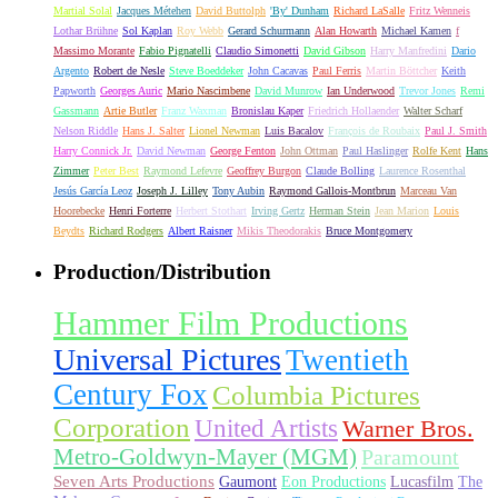
Martial Solal
Jacques Métehen
David Buttolph
'By' Dunham
Richard LaSalle
Fritz Wenneis
Lothar Brühne
Sol Kaplan
Roy Webb
Gerard Schurmann
Alan Howarth
Michael Kamen
f
Massimo Morante
Fabio Pignatelli
Claudio Simonetti
David Gibson
Harry Manfredini
Dario
Argento
Robert de Nesle
Steve Boeddeker
John Cacavas
Paul Ferris
Martin Böttcher
Keith
Papworth
Georges Auric
Mario Nascimbene
David Munrow
Ian Underwood
Trevor Jones
Remi
Gassmann
Artie Butler
Franz Waxman
Bronislau Kaper
Friedrich Hollaender
Walter Scharf
Nelson Riddle
Hans J. Salter
Lionel Newman
Luis Bacalov
François de Roubaix
Paul J. Smith
Harry Connick Jr.
David Newman
George Fenton
John Ottman
Paul Haslinger
Rolfe Kent
Hans
Zimmer
Peter Best
Raymond Lefevre
Geoffrey Burgon
Claude Bolling
Laurence Rosenthal
Jesús García Leoz
Joseph J. Lilley
Tony Aubin
Raymond Gallois-Montbrun
Marceau Van
Hoorebecke
Henri Forterre
Herbert Stothart
Irving Gertz
Herman Stein
Jean Marion
Louis
Beydts
Richard Rodgers
Albert Raisner
Mikis Theodorakis
Bruce Montgomery
Production/Distribution
Hammer Film Productions
Universal Pictures
Twentieth
Century Fox
Columbia Pictures
Corporation
United Artists
Warner Bros.
Metro-Goldwyn-Mayer (MGM)
Paramount
Seven Arts Productions
Gaumont
Eon Productions
Lucasfilm
The