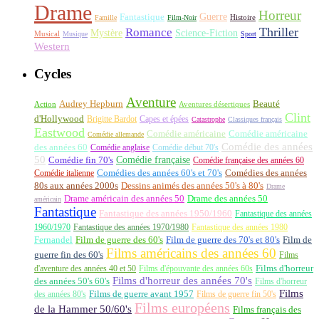
Drame
Horreur
Fantastique
Guerre
Histoire
Famille
Film-Noir
Thriller
Romance
Science-Fiction
Mystère
Musical
Musique
Sport
Western
Cycles
Aventure
Audrey Hepburn
Beauté
Aventures désertiques
Action
Clint
d'Hollywood
Brigitte Bardot
Capes et épées
Catastrophe
Classiques français
Eastwood
Comédie américaine
Comédie américaine
Comédie allemande
Comédie des années
des années 60
Comédie anglaise
Comédie début 70's
50
Comédie française
Comédie fin 70's
Comédie française des années 60
Comédie italienne
Comédies des années 60's et 70's
Comédies des années
80s aux années 2000s
Dessins animés des années 50's à 80's
Drame
Drame américain des années 50
Drame des années 50
américain
Fantastique
Fantastique des années 1950/1960
Fantastique des années
1960/1970
Fantastique des années 1970/1980
Fantastique des années 1980
Fernandel
Film de guerre des 60's
Film de guerre des 70's et 80's
Film de
Films américains des années 60
guerre fin des 60's
Films
d'aventure des années 40 et 50
Films d'épouvante des années 60s
Films d'horreur
Films d'horreur des années 70's
des années 50's 60's
Films d'horreur
Films
des années 80's
Films de guerre avant 1957
Films de guerre fin 50's
Films européens
de la Hammer 50/60's
Films français des