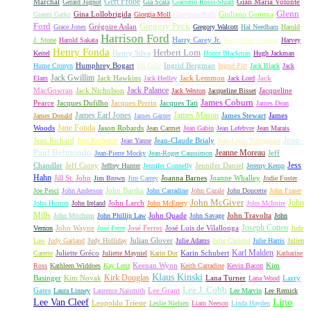
Gert Fröbe
Marchal
Gian Maria Volonté
Gérard Jugnot
Gia Scala
Giacomo Rossi-Stuart
Glenn
Gina Lollobrigida
Giuliano Gemma
Gianni Garko
Giorgia Moll
Giovanna Ralli
Gregory Peck
Ford
Grégoire Aslan
Grace Jones
Gregory Walcott
Hal Needham
Harold
Harrison Ford
Harry Carey Jr.
J. Stone
Harold Sakata
Harry Dean Stanton
Harvey
Henry Fonda
Herbert Lom
Henry Silva
Keitel
Honor Blackman
Hugh Jackman
Humphrey Bogart
Ingrid Bergman
Hume Cronyn
Ida Galli
Ingrid Pitt
Jack Black
Jack
Jack Gwillim
Jack Hawkins
Jack Lemmon
Jack
Elam
Jack Hedley
Jack Lord
Jack Palance
MacGowran
Jack Nicholson
Jacqueline
Jack Weston
Jacqueline Bisset
James Coburn
Pearce
Jacques Dufilho
Jacques Perrin
Jacques Tati
James Dean
James Earl Jones
James Mason
James Stewart
James
James Donald
James Garner
Jane Fonda
Woods
Jason Robards
Jean Carmet
Jean Gabin
Jean Lefebvre
Jean Marais
Jean-
Jean Richard
Jean-Claude Brialy
Jean Rochefort
Jean Yanne
Jean-Louis Trintignant
Paul Belmondo
Jeanne Moreau
Jeff
Jean-Pierre Mocky
Jean-Roger Caussimon
Jess
Chandler
Jeff Corey
Jennifer Daniel
Jeffrey Hunter
Jennifer Connelly
Jeremy Kemp
Hahn
Jill St. John
Joanna Barnes
Joanne Whalley
Jim Brown
Jim Carrey
Jodie Foster
John Bartha
Joe Pesci
John Anderson
John Carradine
John Cazale
John Doucette
John Fraser
John McGiver
John
John Larch
John Huston
John Ireland
John McEnery
John McIntire
Mills
John Quade
John Travolta
John Mitchum
John Phillip Law
John Savage
John
Joseph Cotten
John Wayne
José Ferrer
José Luis de Vilallonga
Vernon
José Ferre
Jude
Julian Glover
Law
Judy Garland
Judy Holliday
Julie Adams
Julie Christie
Julie Harris
Julien
Karl Malden
Juliette Gréco
Karin Schubert
Carette
Juliette Mayniel
Karin Dor
Katharine
Keenan Wynn
Kim
Ross
Kathleen Widdoes
Kay Lenz
Keith Carradine
Kevin Bacon
Klaus Kinski
Kirk Douglas
Basinger
Kim Novak
Lana Turner
Larry
Lana Wood
Lee J. Cobb
Gates
Lee Grant
Laura Linney
Laurence Naismith
Lee Marvin
Lee Remick
Lino
Lee Van Cleef
Leopoldo Trieste
Leslie Nielsen
Liam Neeson
Linda Hayden