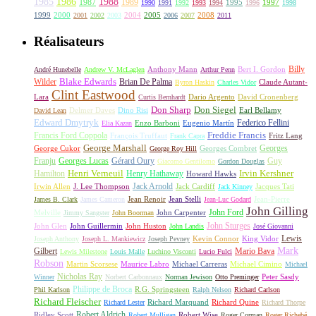
1985
1986
1988
1987
1989
1995
1997
1990
1991
1992
1993
1994
1996
1998
1999
2000
2004
2005
2008
2001
2002
2003
2006
2007
2011
Réalisateurs
Billy
Anthony Mann
André Hunebelle
Andrew V. McLaglen
Arthur Penn
Bert I. Gordon
Wilder
Blake Edwards
Brian De Palma
Claude Autant-
Byron Haskin
Charles Vidor
Clint Eastwood
Lara
David Cronenberg
Curtis Bernhardt
Dario Argento
Don Sharp
Don Siegel
David Lean
Delmer Daves
Dino Risi
Earl Bellamy
Edward Dmytryk
Federico Fellini
Elia Kazan
Enzo Barboni
Eugenio Martín
Freddie Francis
Francis Ford Coppola
François Truffaut
Fritz Lang
Frank Capra
George Marshall
George Cukor
Georges
George Roy Hill
Georges Combret
Franju
Georges Lucas
Gérard Oury
Guy
Giacomo Gentilomo
Gordon Douglas
Irvin Kershner
Henri Verneuil
Henry Hathaway
Hamilton
Howard Hawks
Jack Arnold
Jacques Tati
Irwin Allen
J. Lee Thompson
Jack Cardiff
Jack Kinney
James B. Clark
James Cameron
Jean Renoir
Jean Stelli
Jean-Luc Godard
Jean-Pierre
John Gilling
John Carpenter
John Ford
Melville
Jimmy Sangster
John Boorman
John Sturges
John Huston
John Glen
John Guillermin
John Landis
José Giovanni
Lewis
King Vidor
Joseph Anthony
Joseph L. Mankiewicz
Joseph Pevney
Kevin Connor
Mark
Gilbert
Mario Bava
Lewis Milestone
Louis Malle
Luchino Visconti
Lucio Fulci
Robson
Michael Carreras
Michael Cimino
Martin Scorsese
Maurice Labro
Michael
Nicholas Ray
Winner
Norbert Carbonnaux
Norman Jewison
Otto Preminger
Peter Sasdy
Philippe de Broca
Phil Karlson
R.G. Springsteen
Ralph Nelson
Richard Carlson
Richard Fleischer
Richard Quine
Richard Lester
Richard Marquand
Richard Thorpe
Ridley Scott
Robert Aldrich
Robert Mulligan
Robert Wise
Roger Corman
Roger Richebé