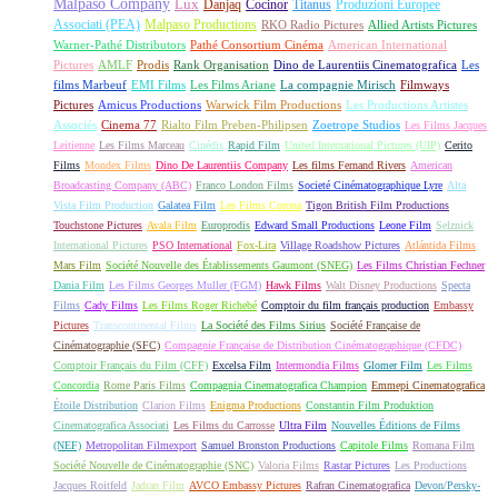
Malpaso Company
Lux
Danjaq
Cocinor
Titanus
Produzioni Europee
Associati (PEA)
Malpaso Productions
RKO Radio Pictures
Allied Artists Pictures
Warner-Pathé Distributors
Pathé Consortium Cinéma
American International
Pictures
AMLF
Prodis
Rank Organisation
Dino de Laurentiis Cinematografica
Les
films Marbeuf
EMI Films
Les Films Ariane
La compagnie Mirisch
Filmways
Pictures
Amicus Productions
Warwick Film Productions
Les Productions Artistes
Associés
Cinema 77
Rialto Film Preben-Philipsen
Zoetrope Studios
Les Films Jacques
Leitienne
Les Films Marceau
Cinédis
Rapid Film
United International Pictures (UIP)
Cerito
Films
Mondex Films
Dino De Laurentiis Company
Les films Fernand Rivers
American
Broadcasting Company (ABC)
Franco London Films
Societé Cinématographique Lyre
Alta
Vista Film Production
Galatea Film
Les Films Corona
Tigon British Film Productions
Touchstone Pictures
Avala Film
Europrodis
Edward Small Productions
Leone Film
Selznick
International Pictures
PSO International
Fox-Lira
Village Roadshow Pictures
Atlántida Films
Mars Film
Société Nouvelle des Établissements Gaumont (SNEG)
Les Films Christian Fechner
Dania Film
Les Films Georges Muller (FGM)
Hawk Films
Walt Disney Productions
Specta
Films
Cady Films
Les Films Roger Richebé
Comptoir du film français production
Embassy
Pictures
Transcontinental Films
La Société des Films Sirius
Société Française de
Cinématographie (SFC)
Compagnie Française de Distribution Cinématographique (CFDC)
Comptoir Français du Film (CFF)
Excelsa Film
Intermondia Films
Glomer Film
Les Films
Concordia
Rome Paris Films
Compagnia Cinematografica Champion
Emmepi Cinematografica
Étoile Distribution
Clarion Films
Enigma Productions
Constantin Film Produktion
Cinematografica Associati
Les Films du Carrosse
Ultra Film
Nouvelles Éditions de Films
(NEF)
Metropolitan Filmexport
Samuel Bronston Productions
Capitole Films
Romana Film
Société Nouvelle de Cinématographie (SNC)
Valoria Films
Rastar Pictures
Les Productions
Jacques Roitfeld
Jadran Film
AVCO Embassy Pictures
Rafran Cinematografica
Devon/Persky-