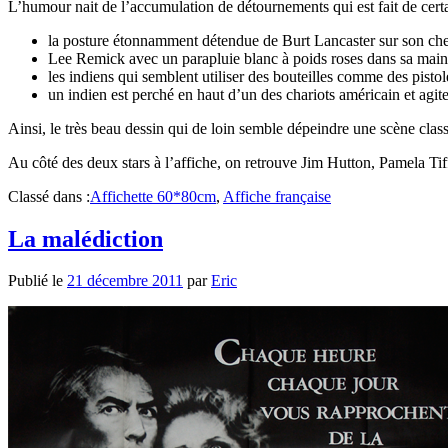
L’humour nait de l’accumulation de détournements qui est fait de certain
la posture étonnamment détendue de Burt Lancaster sur son chev
Lee Remick avec un parapluie blanc à poids roses dans sa main 
les indiens qui semblent utiliser des bouteilles comme des pistol
un indien est perché en haut d’un des chariots américain et ag
Ainsi, le très beau dessin qui de loin semble dépeindre une scène clas
Au côté des deux stars à l’affiche, on retrouve Jim Hutton, Pamela Ti
Classé dans :
Affichette 60*80cm
,
Affiche française
La malédiction
Publié le
21 décembre 2011
par
Eric