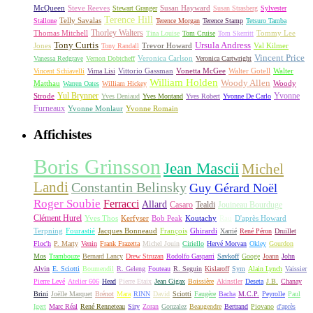
McQueen
Steve Reeves
Susan Hayward
Stewart Granger
Susan Strasberg
Sylvester
Terence Hill
Telly Savalas
Stallone
Terence Morgan
Terence Stamp
Tetsuro Tamba
Thorley Walters
Thomas Mitchell
Tommy Lee
Tina Louise
Tom Cruise
Tom Skerritt
Tony Curtis
Ursula Andress
Jones
Trevor Howard
Val Kilmer
Tony Randall
Vincent Price
Veronica Carlson
Vanessa Redgrave
Vernon Dobtcheff
Veronica Cartwright
Vittorio Gassman
Vonetta McGee
Walter Gotell
Walter
Vincent Schiavelli
Virna Lisi
William Holden
Woody Allen
Matthau
Woody
Warren Oates
William Hickey
Yul Brynner
Yvonne
Strode
Yves Deniaud
Yves Montand
Yves Robert
Yvonne De Carlo
Furneaux
Yvonne Monlaur
Yvonne Romain
Affichistes
Boris Grinsson
Jean Mascii
Michel
Landi
Constantin Belinsky
Guy Gérard Noël
Roger Soubie
Ferracci
Allard
Casaro
Tealdi
Jouineau Bourduge
Clément Hurel
Yves Thos
Kerfyser
Bob Peak
Koutachy
Rau
D'après Howard
Terpning
Fourastié
Jacques Bonneaud
François
Ghirardi
Xarrié
René Péron
Druillet
Floc'h
P. Marty
Venin
Frank Frazetta
Michel Jouin
Ciriello
Hervé Morvan
Okley
Gourdon
Mos
Trambouze
Bernard Lancy
Drew Struzan
Rodolfo Gasparri
Savkoff
Googe
Joann
John
Alvin
E. Sciotti
Boumendil
R. Geleng
Fouteau
R. Seguin
Kislaroff
Sym
Alain Lynch
Vaissier
Pierre Levé
Atelier 606
Head
Pierre Etaix
Jean Gigax
Boissière
Akinstler
Deseta
J.B.
Chanay
Brini
Joëlle Marquet
Brénot
Mara
RINN
David
Sciotti
Faugère
Bacha
M.C.P.
Peyrolle
Paul
Igert
Marc Réal
René Renneteau
Siry
Zoran
Gonzalez
Beaugendre
Bertrand
Piovano
d'après