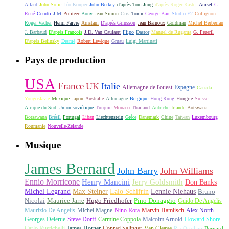
Allard
John Solie
Léo Kouper
John Berkey
d'après Tom Jung
d'après Roger Kastel
Amsel
C.
René
Cerutti
J.M
Politeer
Bouy
Jean Simon
Cris
Tonin
George Barr
Studio E2
Collignon
Roger Vacher
Henri Faivre
Arnstam
D'après Grinsson
Jean Barnoux
Goldman
Michel Berberian
J. Barbaud
D'après François
J.D. Van Caulaert
Flipo
Dastor
Manuel de Rugama
G. Pezeril
D'après Belinsky
Desmé
Robert Lévèque
Gruau
Luigi Martinati
Pays de production
USA
France
UK
Italie
Allemagne de l'ouest
Espagne
Canada
Yougoslavie
Mexique
Japon
Australie
Allemagne
Belgique
Hong Kong
Hongrie
Suisse
Afrique du Sud
Union soviétique
Turquie
Monaco
Thaïland
Autriche
Irlande
Botswana
Botsawana
Brésil
Portugal
Liban
Liechtenstein
Grèce
Danemark
Chine
Taïwan
Luxembourg
Roumanie
Nouvelle-Zélande
Musique
James Bernard
John Barry
John Williams
Ennio Morricone
Henry Mancini
Jerry Goldsmith
Don Banks
Michel Legrand
Max Steiner
Lalo Schifrin
Lennie Niehaus
Bruno
Nicolai
Maurice Jarre
Hugo Friedhofer
Pino Donaggio
Guido De Angelis
Maurizio De Angelis
Michel Magne
Nino Rota
Marvin Hamlisch
Alex North
Georges Delerue
Steve Dorff
Carmine Coppola
Malcolm Arnold
Howard Shore
Carlo Rustichelli
James Horner
Conrad Salinger
Van Cleave
Riz Ortolani
Bernard