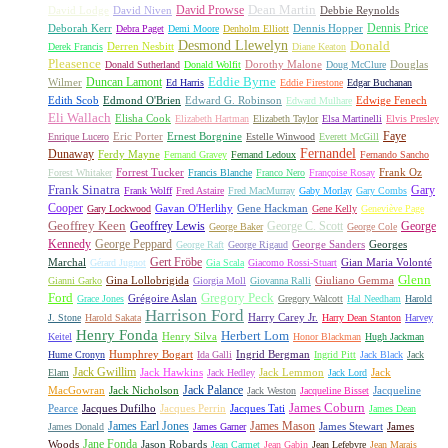
David Prowse
Dean Martin
David Lodge
David Niven
Debbie Reynolds
Dennis Price
Deborah Kerr
Dennis Hopper
Debra Paget
Demi Moore
Denholm Elliott
Desmond Llewelyn
Donald
Derren Nesbitt
Derek Francis
Diane Keaton
Pleasence
Dorothy Malone
Douglas
Donald Sutherland
Donald Wolfit
Doug McClure
Duncan Lamont
Eddie Byrne
Wilmer
Ed Harris
Eddie Firestone
Edgar Buchanan
Edith Scob
Edmond O'Brien
Edward G. Robinson
Edwige Fenech
Edward Mulhare
Eli Wallach
Elisha Cook
Elizabeth Hartman
Elizabeth Taylor
Elsa Martinelli
Elvis Presley
Faye
Eric Porter
Ernest Borgnine
Enrique Lucero
Estelle Winwood
Everett McGill
Fernandel
Dunaway
Ferdy Mayne
Fernand Gravey
Fernand Ledoux
Fernando Sancho
Forrest Tucker
Frank Oz
Forest Whitaker
Francis Blanche
Franco Nero
Françoise Rosay
Frank Sinatra
Gary
Frank Wolff
Fred Astaire
Fred MacMurray
Gaby Morlay
Gary Combs
Cooper
Gavan O'Herlihy
Gene Hackman
Gary Lockwood
Gene Kelly
Geneviève Page
Geoffrey Keen
Geoffrey Lewis
George C. Scott
George
George Baker
George Cole
Kennedy
George Peppard
George Sanders
Georges
George Raft
George Rigaud
Gert Fröbe
Marchal
Gian Maria Volonté
Gérard Jugnot
Gia Scala
Giacomo Rossi-Stuart
Glenn
Gina Lollobrigida
Giuliano Gemma
Gianni Garko
Giorgia Moll
Giovanna Ralli
Gregory Peck
Ford
Grégoire Aslan
Grace Jones
Gregory Walcott
Hal Needham
Harold
Harrison Ford
Harry Carey Jr.
J. Stone
Harold Sakata
Harry Dean Stanton
Harvey
Henry Fonda
Herbert Lom
Henry Silva
Keitel
Honor Blackman
Hugh Jackman
Humphrey Bogart
Ingrid Bergman
Hume Cronyn
Ida Galli
Ingrid Pitt
Jack Black
Jack
Jack Gwillim
Jack Hawkins
Jack Lemmon
Jack
Elam
Jack Hedley
Jack Lord
Jack Palance
MacGowran
Jack Nicholson
Jacqueline
Jack Weston
Jacqueline Bisset
James Coburn
Pearce
Jacques Dufilho
Jacques Perrin
Jacques Tati
James Dean
James Earl Jones
James Mason
James Stewart
James
James Donald
James Garner
Jane Fonda
Woods
Jason Robards
Jean Carmet
Jean Gabin
Jean Lefebvre
Jean Marais