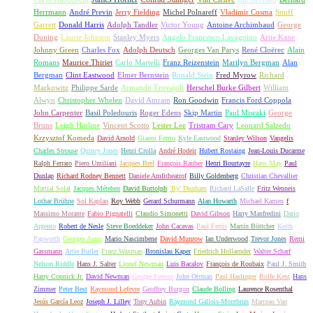
Herrmann
André Previn
Jerry Fielding
Michel Polnareff
Vladimir Cosma
Snuff
Garrett
Donald Harris
Adolph Tandler
Victor Young
Antoine Archimbaud
George
Duning
Laurie Johnson
Stanley Myers
Angelo Francesco Lavagnino
Artie Kane
Johnny Green
Charles Fox
Adolph Deutsch
Georges Van Parys
René Cloërec
Alain
Romans
Maurice Thiriet
Carlo Martelli
Franz Reizenstein
Marilyn Bergman
Alan
Bergman
Clint Eastwood
Elmer Bernstein
Ronald Stein
Fred Myrow
Richard
Markowitz
Philippe Sarde
Armando Trovajoli
Herschel Burke Gilbert
William
Alwyn
Christopher Whelen
David Amram
Ron Goodwin
Francis Ford Coppola
John Carpenter
Basil Poledouris
Roger Edens
Skip Martin
Paul Misraki
George
Bruns
Leigh Harline
Vincent Scotto
Lester Lee
Tristram Cary
Leonard Salzedo
Krzysztof Komeda
David Arnold
Gianni Ferrio
Kyle Eastwood
Stanley Wilson
Vangelis
Charles Strouse
Quincy Jones
Henri Crolla
André Hodeir
Hubert Rostaing
Jean-Louis Ducarme
Ralph Ferraro
Piero Umiliani
Jacques Brel
François Rauber
Henri Bourtayre
Hans May
Paul
Dunlap
Richard Rodney Bennett
Daniele Amfitheatrof
Billy Goldenberg
Christian Chevallier
Martial Solal
Jacques Métehen
David Buttolph
'By' Dunham
Richard LaSalle
Fritz Wenneis
Lothar Brühne
Sol Kaplan
Roy Webb
Gerard Schurmann
Alan Howarth
Michael Kamen
f
Massimo Morante
Fabio Pignatelli
Claudio Simonetti
David Gibson
Harry Manfredini
Dario
Argento
Robert de Nesle
Steve Boeddeker
John Cacavas
Paul Ferris
Martin Böttcher
Keith
Papworth
Georges Auric
Mario Nascimbene
David Munrow
Ian Underwood
Trevor Jones
Remi
Gassmann
Artie Butler
Franz Waxman
Bronislau Kaper
Friedrich Hollaender
Walter Scharf
Nelson Riddle
Hans J. Salter
Lionel Newman
Luis Bacalov
François de Roubaix
Paul J. Smith
Harry Connick Jr.
David Newman
George Fenton
John Ottman
Paul Haslinger
Rolfe Kent
Hans
Zimmer
Peter Best
Raymond Lefevre
Geoffrey Burgon
Claude Bolling
Laurence Rosenthal
Jesús García Leoz
Joseph J. Lilley
Tony Aubin
Raymond Gallois-Montbrun
Marceau Van