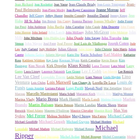
Jean-
Jean Richard
Jean-Claude Brialy
Jean Rochefort
Jean Yanne
Jean-Louis Trintignant
Paul Belmondo
Jeanne Moreau
Jeff
Jean-Pierre Mocky
Jean-Roger Caussimon
Jess
Chandler
Jeff Corey
Jennifer Daniel
Jeffrey Hunter
Jennifer Connelly
Jeremy Kemp
Hahn
Jill St. John
Joanna Barnes
Joanne Whalley
Jim Brown
Jim Carrey
Jodie Foster
John Bartha
Joe Pesci
John Anderson
John Carradine
John Cazale
John Doucette
John Fraser
John McGiver
John
John Larch
John Huston
John Ireland
John McEnery
John McIntire
Mills
John Quade
John Travolta
John Mitchum
John Phillip Law
John Savage
John
Joseph Cotten
John Wayne
José Ferrer
José Luis de Vilallonga
Vernon
José Ferre
Jude
Julian Glover
Law
Judy Garland
Judy Holliday
Julie Adams
Julie Christie
Julie Harris
Julien
Karl Malden
Juliette Gréco
Karin Schubert
Carette
Juliette Mayniel
Karin Dor
Katharine
Keenan Wynn
Kim
Ross
Kathleen Widdoes
Kay Lenz
Keith Carradine
Kevin Bacon
Klaus Kinski
Kirk Douglas
Basinger
Kim Novak
Lana Turner
Larry
Lana Wood
Lee J. Cobb
Gates
Lee Grant
Laura Linney
Laurence Naismith
Lee Marvin
Lee Remick
Lino
Lee Van Cleef
Leopoldo Trieste
Leslie Nielsen
Liam Neeson
Linda Hayden
Ventura
Lois Maxwell
Louis de
Lorella De Luca
Lois Chiles
Lon Chaney Jr.
Funès
Luigi Pistilli
Magali Noël
Louis Jourdan
Luciana Paluzzi
Mai Zetterling
Marcel
Marcello Mastroianni
Marceau
Maria Schell
Marianne Koch
Marilù Tolo
Marilyn Monroe
Mario Brega
Mark Hamill
Marlon
Marina Vlady
Marla Landi
Marlene Dietrich
Martin Balsam
Brando
Martin Landau
Martin Sheen
Martin Benson
Martine
Max Von
Beswick
Maud Adams
Maureen O'Sullivan
Maurice Chevalier
Maurice Risch
Mel Ferrer
Sydow
Michael Caine
Melissa Stribling
Meryl Streep
Mia Farrow
Michael Gough
Michael Gwynn
Michael
Michael Goodliffe
Michael Hordern
Michael
Lonsdale
Michael Madsen
Michael Redgrave
Michael Rennie
Ripper
Michael Sarrazin
Michel Ardan
Michel Bouquet
Michel Constantin
Michel