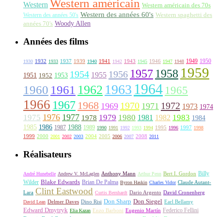
Western américain
Western
Western américain des 70s
Western des années 60's
Western des années 50's
Western spaghetti des
Woody Allen
années 70's
Années des films
1949
1950
1932
1937
1939
1941
1943
1946
1930
1933
1940
1942
1945
1947
1948
1959
1957
1958
1956
1954
1955
1951
1952
1953
1964
1963
1962
1960
1961
1965
1966
1967
1968
1970
1972
1969
1971
1973
1974
1976
1977
1975
1979
1980
1981
1983
1978
1982
1984
1985
1986
1988
1987
1989
1995
1997
1990
1991
1992
1993
1994
1996
1998
1999
2000
2004
2005
2008
2001
2002
2003
2006
2007
2011
Réalisateurs
Billy
Anthony Mann
André Hunebelle
Andrew V. McLaglen
Arthur Penn
Bert I. Gordon
Wilder
Blake Edwards
Brian De Palma
Claude Autant-
Byron Haskin
Charles Vidor
Clint Eastwood
Lara
David Cronenberg
Curtis Bernhardt
Dario Argento
Don Sharp
Don Siegel
David Lean
Delmer Daves
Dino Risi
Earl Bellamy
Edward Dmytryk
Federico Fellini
Elia Kazan
Enzo Barboni
Eugenio Martín