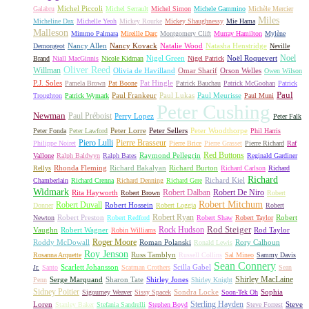
Michel Piccoli
Galabru
Michel Serrault
Michel Simon
Michele Gammino
Michèle Mercier
Miles
Micheline Dax
Michelle Yeoh
Mickey Rourke
Mickey Shaughnessy
Mie Hama
Malleson
Mimmo Palmara
Mireille Darc
Montgomery Clift
Murray Hamilton
Mylène
Nancy Allen
Nancy Kovack
Natalie Wood
Natasha Henstridge
Demongeot
Neville
Noel
Nigel Green
Noël Roquevert
Brand
Niall MacGinnis
Nicole Kidman
Nigel Patrick
Oliver Reed
Willman
Olivia de Havilland
Omar Sharif
Orson Welles
Owen Wilson
P.J. Soles
Pat Hingle
Pamela Brown
Pat Boone
Patrick Bauchau
Patrick McGoohan
Patrick
Paul
Paul Frankeur
Paul Lukas
Paul Meurisse
Troughton
Patrick Wymark
Paul Muni
Peter Cushing
Newman
Paul Préboist
Perry Lopez
Peter Falk
Peter Lorre
Peter Sellers
Peter Woodthorpe
Peter Fonda
Peter Lawford
Phil Harris
Piero Lulli
Pierre Brasseur
Philippe Noiret
Pierre Brice
Pierre Grasset
Pierre Richard
Raf
Red Buttons
Raymond Pellegrin
Vallone
Ralph Baldwyn
Ralph Bates
Reginald Gardiner
Rhonda Fleming
Richard Bakalyan
Richard Burton
Rellys
Richard Carlson
Richard
Richard
Richard Kiel
Chamberlain
Richard Crenna
Richard Denning
Richard Gere
Widmark
Robert Dalban
Robert De Niro
Rita Hayworth
Robert Brown
Robert
Robert Mitchum
Robert Duvall
Robert Hossein
Donner
Robert Loggia
Robert
Robert Ryan
Robert Preston
Robert
Newton
Robert Redford
Robert Shaw
Robert Taylor
Rock Hudson
Rod Steiger
Vaughn
Robert Wagner
Rod Taylor
Robin Williams
Roger Moore
Roddy McDowall
Roman Polanski
Rory Calhoun
Ronald Lewis
Roy Jenson
Russ Tamblyn
Rosanna Arquette
Russell Collins
Sal Mineo
Sammy Davis
Sean Connery
Scarlett Johansson
Scilla Gabel
Jr.
Santo
Scatman Crothers
Sean
Shirley MacLaine
Serge Marquand
Sharon Tate
Shirley Jones
Penn
Shirley Knight
Sidney Poitier
Sondra Locke
Sophia
Sigourney Weaver
Sissy Spacek
Soon-Tek Oh
Sterling Hayden
Loren
Steve
Stanley Baker
Stefania Sandrelli
Stephen Boyd
Steve Forrest