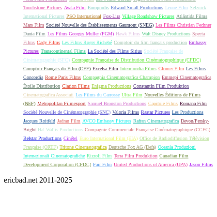
Touchstone Pictures
Avala Film
Europrodis
Edward Small Productions
Leone Film
Selznick
International Pictures
PSO International
Fox-Lira
Village Roadshow Pictures
Atlántida Films
Mars Film
Société Nouvelle des Établissements Gaumont (SNEG)
Les Films Christian Fechner
Dania Film
Les Films Georges Muller (FGM)
Hawk Films
Walt Disney Productions
Specta
Films
Cady Films
Les Films Roger Richebé
Comptoir du film français production
Embassy
Pictures
Transcontinental Films
La Société des Films Sirius
Société Française de
Cinématographie (SFC)
Compagnie Française de Distribution Cinématographique (CFDC)
Comptoir Français du Film (CFF)
Excelsa Film
Intermondia Films
Glomer Film
Les Films
Concordia
Rome Paris Films
Compagnia Cinematografica Champion
Emmepi Cinematografica
Étoile Distribution
Clarion Films
Enigma Productions
Constantin Film Produktion
Cinematografica Associati
Les Films du Carrosse
Ultra Film
Nouvelles Éditions de Films
(NEF)
Metropolitan Filmexport
Samuel Bronston Productions
Capitole Films
Romana Film
Société Nouvelle de Cinématographie (SNC)
Valoria Films
Rastar Pictures
Les Productions
Jacques Roitfeld
Jadran Film
AVCO Embassy Pictures
Rafran Cinematografica
Devon/Persky-
Bright
Hal Wallis Productions
Compagnie Commerciale Française Cinématographique (CCFC)
Belstar Productions
Cinétel
Euro International Film (EIA)
Office de Radiodiffusion Télévision
Française (ORTF)
Tritone Cinematografica
Deutsche Fox AG (Defa)
Oceania Produzioni
Internazionali Cinematografiche
Rizzoli Film
Terra Film Produktion
Canadian Film
Development Corporation (CFDC)
Fair Film
United Productions of America (UPA)
Jason Films
ericbad.net 2011-2025