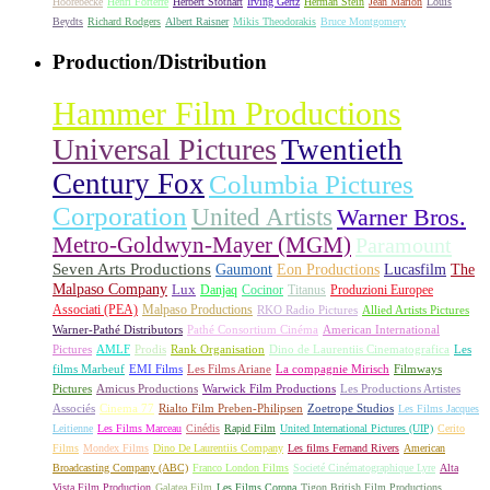
Hoorebecke
Henri Forterre
Herbert Stothart
Irving Gertz
Herman Stein
Jean Marion
Louis
Beydts
Richard Rodgers
Albert Raisner
Mikis Theodorakis
Bruce Montgomery
Production/Distribution
Hammer Film Productions
Universal Pictures
Twentieth
Century Fox
Columbia Pictures
Corporation
United Artists
Warner Bros.
Metro-Goldwyn-Mayer (MGM)
Paramount
Seven Arts Productions
Gaumont
Eon Productions
Lucasfilm
The
Malpaso Company
Lux
Danjaq
Cocinor
Titanus
Produzioni Europee
Associati (PEA)
Malpaso Productions
RKO Radio Pictures
Allied Artists Pictures
Warner-Pathé Distributors
Pathé Consortium Cinéma
American International
Pictures
AMLF
Prodis
Rank Organisation
Dino de Laurentiis Cinematografica
Les
films Marbeuf
EMI Films
Les Films Ariane
La compagnie Mirisch
Filmways
Pictures
Amicus Productions
Warwick Film Productions
Les Productions Artistes
Associés
Cinema 77
Rialto Film Preben-Philipsen
Zoetrope Studios
Les Films Jacques
Leitienne
Les Films Marceau
Cinédis
Rapid Film
United International Pictures (UIP)
Cerito
Films
Mondex Films
Dino De Laurentiis Company
Les films Fernand Rivers
American
Broadcasting Company (ABC)
Franco London Films
Societé Cinématographique Lyre
Alta
Vista Film Production
Galatea Film
Les Films Corona
Tigon British Film Productions