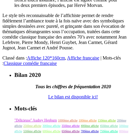
les deux premiers épisodes, par Hervé Morvan.
Le style très reconnaissable de l’affichiste permet de rendre
fidèlement l’ambiance toute à la fois naïve avec des symboliques
simples dessinées avec pureté, et grinçante dans son évocation de
thématiques dérangeantes sous l’occupation, traitées dans cette
comédie classique française des années 70’s avec notamment Jean
Lefebvre, Pierre Mondy, Henri Guybet, Jean Carmet, Gérard
Jugnot, Jean Carmet et André Pousse.
Classé dans :
Affiche 120*160cm
,
Affiche française
|
Mots-clés
:
Classique comédie française
Bilan 2020
Tous les chiffres de fréquentation 2020
Le bilan est disponible ici!
Mots-clés
"Délicieuse" Audrey Hepburn
1000ème affiche
100ème affiche
150ème affiche
200ème
affiche
250ème affiche
300ème affiche
350ème affiche
400ème affiche
450ème affiche
500ème
affiche
550ème affiche
600ème affiche
650ème affiche
700ème affiche
750ème affiche
800ème