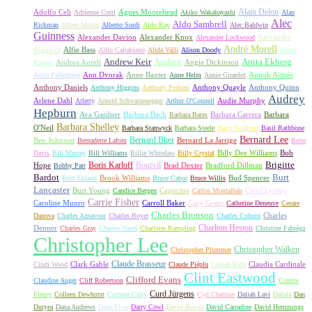
Alain Delon
Adolfo Celi
Agnes Moorehead
Adrienne Corri
Akiko Wakabayashi
Alan
Alec
Aldo Sambrell
Rickman
Albert Moses
Alberto Sordi
Aldo Ray
Alec Baldwin
Guinness
Alexander Davion
Alexander Knox
Alexandre
Alexander Lockwood
André Morell
Rignault
Alfie Bass
Alfio Caltabiano
Alida Valli
Alison Doody
André
Andrew Keir
Andrex
Anita Ekberg
Andrea Aureli
Angie Dickinson
Pousse
Ann Dvorak
Anne Baxter
Anouk Aimée
Anita Pallenberg
Anne Helm
Annie Girardot
Anthony Daniels
Anthony Quayle
Anthony Quinn
Anthony Higgins
Anthony Perkins
Audrey
Arlene Dahl
Audie Murphy
Arletty
Arnold Schwarzenegger
Arthur O'Connell
Hepburn
Ava Gardner
Barbara Bach
Barbara Carrera
Barbara
Barbara Bates
Barbara Shelley
O'Neil
Barbara Stanwyck
Barbara Steele
Barry Sullivan
Basil Rathbone
Bernard Lee
Bernard Blier
Ben Johnson
Bernard La Jarrige
Bernadette Lafont
Bette
Billy Dee Williams
Bob
Davis
Bill Murray
Bill Williams
Billie Whitelaw
Billy Crystal
Boris Karloff
Bourvil
Brigitte
Hope
Brad Dexter
Bradford Dillman
Bobby Parr
Bardot
Burt
Brook Williams
Bud Spencer
Britt Ekland
Bruce Cabot
Bruce Willis
Lancaster
Burt Young
Capucine
Carol Lynley
Candice Bergen
Carlos Montalbán
Carrie Fisher
Caroline Munro
Carroll Baker
Cary Grant
Catherine Deneuve
Cesare
Charles Bronson
Charles
Danova
Charles Aznavour
Charles Boyer
Charles Coburn
Charlton Heston
Denner
Charles Gray
Charles Vanel
Charlotte Rampling
Christine Fabréga
Christopher Lee
Christopher Walken
Christopher Plummer
Claude Brasseur
Clark Gable
Claudia Cardinale
Cindi Wood
Claude Piéplu
Claude Rich
Clint Eastwood
Clifford Evans
Claudine Auger
Cliff Robertson
Colette
Curd Jürgens
Fleury
Colleen Dewhurst
Corinne Cléry
Cyd Charisse
Daliah Lavi
Dalida
Dan
Duryea
Dana Andrews
Dana Elcar
Darry Cowl
David Bowie
David Carradine
David Hemmings