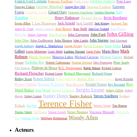
Freddie Francis
Francis Ford Coppola
François Truffaut
Fritz Lang
Frank Capra
George Marshall
George Cukor
Georges
George Roy Hill
Georges Combret
Franju
Georges Lucas
Gérard Oury
Guy
Giacomo Gentilomo
Gordon Douglas
Irvin Kershner
Henri Verneuil
Henry Hathaway
Hamilton
Howard Hawks
Jack Arnold
Jacques Tati
Irwin Allen
J. Lee Thompson
Jack Cardiff
Jack Kinney
James B. Clark
James Cameron
Jean Renoir
Jean Stelli
Jean-Luc Godard
Jean-Pierre
John Gilling
John Carpenter
John Ford
Melville
Jimmy Sangster
John Boorman
John Sturges
John Huston
John Glen
John Guillermin
John Landis
José Giovanni
Lewis
King Vidor
Joseph Anthony
Joseph L. Mankiewicz
Joseph Pevney
Kevin Connor
Mark
Gilbert
Mario Bava
Lewis Milestone
Louis Malle
Luchino Visconti
Lucio Fulci
Robson
Michael Carreras
Michael Cimino
Martin Scorsese
Maurice Labro
Michael
Nicholas Ray
Winner
Norbert Carbonnaux
Norman Jewison
Otto Preminger
Peter Sasdy
Philippe de Broca
Phil Karlson
R.G. Springsteen
Ralph Nelson
Richard Carlson
Richard Fleischer
Richard Quine
Richard Lester
Richard Marquand
Richard Thorpe
Ridley Scott
Robert Aldrich
Robert Mulligan
Robert Wise
Roger Corman
Roger Richebé
Roger Vadim
Roman Polanski
Roy
Ron Howard
Ronald Neame
Roy Rowland
Sergio Leone
Ward Baker
Sam Wood
Sergio Corbucci
Sidney Gilliat
Sidney
Stanley Donen
Steven Spielberg
Stanley Kubrick
Sydney
Hayers
Sidney Lumet
Terence Fisher
Pollack
Ted Post
Terence Young
Tim Burton
Val Guest
Vincente Minnelli
Tonino Valerii
Vernon Sewell
Victor Fleming
Vittorio De
Woody Allen
Sica
William Wyler
Wolfgang Reitherman
Acteurs