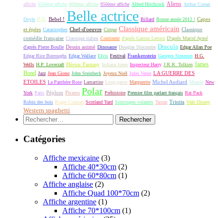
Aliens
affiche
850ème affiche
900ème affiche
950ème affiche
Alfred Hitchcock
Arthur Conan
Belle actrice
B.B.
Bebel !
Capes
Doyle
Billard
Bonne année 2012 !
Classique américain
et épées
Classique
Catastrophes
Chef-d'oeuvre
Cirque
comédie française
Classique italien
Continent
d'après Gaston Leroux
D'après Marcel Aymé
Dracula
Dessin animé
d'après Pierre Boulle
Dinosaure
Douglas Slocombe
Edgar Allan Poe
Frankenstein
Edgar Rice Burroughs
Edgar Wallace
Elvis
Festival
Georges Simenon
H.G.
James
Héroic Fantasy
Wells
H.P. Lovecraft
Indiana Jones
Inspecteur Harry
J.R.R. Tolkien
Bond
LA GUERRE DES
Jazz
Jean Giono
John Steinbeck
Joyeux Noël
Jules Verne
ETOILES
Michel Audiard
La Panthère Rose
Lamartine
Loup-garou
Marguerite
Momie
New
Polar
Péplum
Pirates
York
Paris
Préhistoire
Premier film parlant français
Rat Pack
Robin des bois
Roger Corman
Scotland Yard
Soucoupes volantes
Tarzan
Trinita
Walt Disney
Western spaghetti
Rechercher :
Catégories
Affiche mexicaine
(3)
Affiche 40*30cm
(2)
Affiche 60*80cm
(1)
Affiche anglaise
(2)
Affiche Quad 100*70cm
(2)
Affiche argentine
(1)
Affiche 70*100cm
(1)