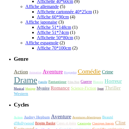
Affichette 40*60cm
(9)
Affiche allemande
(5)
Affichette cartonnée 40*25cm
(1)
Affiche 60*90cm
(4)
Affiche japonaise
(3)
Affiche 51*148cm
(1)
Affiche 51*74cm
(1)
Affichette 50*80cm
(1)
Affiche espagnole
(2)
Affiche 70*100cm
(2)
Genre
Comédie
Aventure
Action
Crime
Animation
Biographie
Drame
Horreur
Fantastique
Guerre
Histoire
Famille
Film-Noir
Thriller
Romance
Science-Fiction
Mystère
Musical
Musique
Sport
Western
Cycles
Aventure
Audrey Hepburn
Beauté
Aventures désertiques
Action
Clint
d'Hollywood
Brigitte Bardot
Capes et épées
Catastrophe
Classiques français
Eastwood