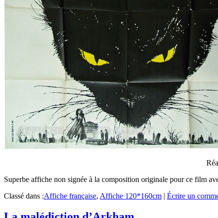
Réa
Superbe affiche non signée à la composition originale pour ce film a
Classé dans :
Affiche française
,
Affiche 120*160cm
|
Écrire un comme
La malédiction d’Arkham