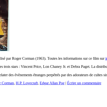
lisé par Roger Corman (1963). Toutes les informations sur ce film sur
des trois stars : Vincent Price, Lon Chaney Jr. et Debra Paget. La dist
elater des évènements étranges perpétrés par des adorateurs de cultes sin
r Corman
,
H.P. Lovecraft
,
Edgar Allan Poe
|
Écrire un commentaire