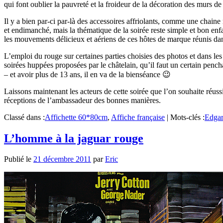
qui font oublier la pauvreté et la froideur de la décoration des murs de 
Il y a bien par-ci par-là des accessoires affriolants, comme une chai
et endimanché, mais la thématique de la soirée reste simple et bon enfa
les mouvements délicieux et aériens de ces hôtes de marque réunis dans
L’emploi du rouge sur certaines parties choisies des photos et dans les 
soirées huppées proposées par le châtelain, qu’il faut un certain pench
– et avoir plus de 13 ans, il en va de la bienséance 😉
Laissons maintenant les acteurs de cette soirée que l’on souhaite réus
réceptions de l’ambassadeur des bonnes manières.
Classé dans :
Affichette 60*80cm
,
Affiche française
|
Mots-clés :
Edgar
L’homme à la jaguar rouge
Publié le
21 décembre 2011
par
Eric