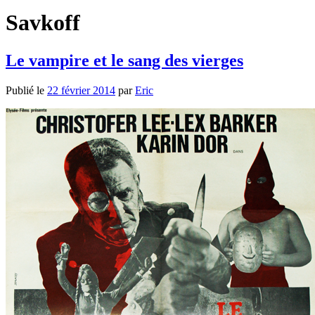
Savkoff
Le vampire et le sang des vierges
Publié le
22 février 2014
par
Eric