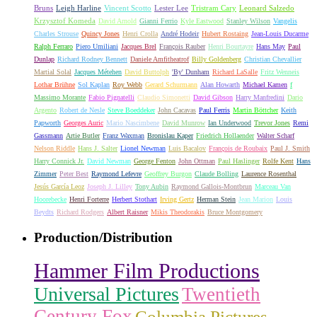
Bruns
Leigh Harline
Vincent Scotto
Lester Lee
Tristram Cary
Leonard Salzedo
Krzysztof Komeda
David Arnold
Gianni Ferrio
Kyle Eastwood
Stanley Wilson
Vangelis
Charles Strouse
Quincy Jones
Henri Crolla
André Hodeir
Hubert Rostaing
Jean-Louis Ducarme
Ralph Ferraro
Piero Umiliani
Jacques Brel
François Rauber
Henri Bourtayre
Hans May
Paul
Dunlap
Richard Rodney Bennett
Daniele Amfitheatrof
Billy Goldenberg
Christian Chevallier
Martial Solal
Jacques Métehen
David Buttolph
'By' Dunham
Richard LaSalle
Fritz Wenneis
Lothar Brühne
Sol Kaplan
Roy Webb
Gerard Schurmann
Alan Howarth
Michael Kamen
f
Massimo Morante
Fabio Pignatelli
Claudio Simonetti
David Gibson
Harry Manfredini
Dario
Argento
Robert de Nesle
Steve Boeddeker
John Cacavas
Paul Ferris
Martin Böttcher
Keith
Papworth
Georges Auric
Mario Nascimbene
David Munrow
Ian Underwood
Trevor Jones
Remi
Gassmann
Artie Butler
Franz Waxman
Bronislau Kaper
Friedrich Hollaender
Walter Scharf
Nelson Riddle
Hans J. Salter
Lionel Newman
Luis Bacalov
François de Roubaix
Paul J. Smith
Harry Connick Jr.
David Newman
George Fenton
John Ottman
Paul Haslinger
Rolfe Kent
Hans
Zimmer
Peter Best
Raymond Lefevre
Geoffrey Burgon
Claude Bolling
Laurence Rosenthal
Jesús García Leoz
Joseph J. Lilley
Tony Aubin
Raymond Gallois-Montbrun
Marceau Van
Hoorebecke
Henri Forterre
Herbert Stothart
Irving Gertz
Herman Stein
Jean Marion
Louis
Beydts
Richard Rodgers
Albert Raisner
Mikis Theodorakis
Bruce Montgomery
Production/Distribution
Hammer Film Productions
Universal Pictures
Twentieth
Century Fox
Columbia Pictures