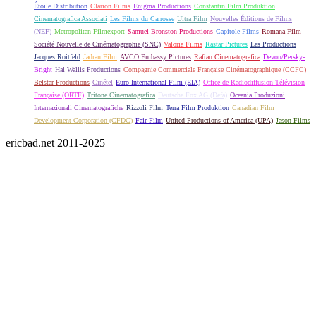
Étoile Distribution
Clarion Films
Enigma Productions
Constantin Film Produktion
Cinematografica Associati
Les Films du Carrosse
Ultra Film
Nouvelles Éditions de Films
(NEF)
Metropolitan Filmexport
Samuel Bronston Productions
Capitole Films
Romana Film
Société Nouvelle de Cinématographie (SNC)
Valoria Films
Rastar Pictures
Les Productions
Jacques Roitfeld
Jadran Film
AVCO Embassy Pictures
Rafran Cinematografica
Devon/Persky-
Bright
Hal Wallis Productions
Compagnie Commerciale Française Cinématographique (CCFC)
Belstar Productions
Cinétel
Euro International Film (EIA)
Office de Radiodiffusion Télévision
Française (ORTF)
Tritone Cinematografica
Deutsche Fox AG (Defa)
Oceania Produzioni
Internazionali Cinematografiche
Rizzoli Film
Terra Film Produktion
Canadian Film
Development Corporation (CFDC)
Fair Film
United Productions of America (UPA)
Jason Films
ericbad.net 2011-2025