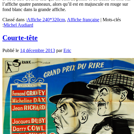
l’affiche quatre panneaux, alors qu’il est en majuscule en rouge sur
fond blanc dans la grande affiche.
Classé dans :
Affiche 240*320cm
,
Affiche française
|
Mots-clés
:
Michel Audiard
Courte-tête
Publié le
14 décembre 2013
par
Eric