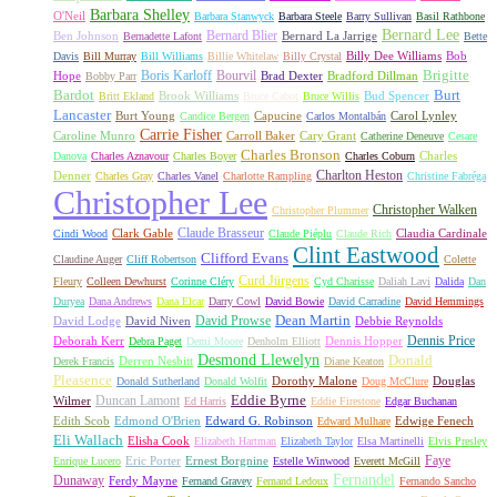
Barbara Shelley
O'Neil
Barbara Stanwyck
Barbara Steele
Barry Sullivan
Basil Rathbone
Bernard Lee
Bernard Blier
Ben Johnson
Bernard La Jarrige
Bernadette Lafont
Bette
Billy Dee Williams
Bob
Davis
Bill Murray
Bill Williams
Billie Whitelaw
Billy Crystal
Boris Karloff
Bourvil
Brigitte
Hope
Brad Dexter
Bradford Dillman
Bobby Parr
Bardot
Burt
Brook Williams
Bud Spencer
Britt Ekland
Bruce Cabot
Bruce Willis
Lancaster
Burt Young
Capucine
Carol Lynley
Candice Bergen
Carlos Montalbán
Carrie Fisher
Caroline Munro
Carroll Baker
Cary Grant
Catherine Deneuve
Cesare
Charles Bronson
Charles
Danova
Charles Aznavour
Charles Boyer
Charles Coburn
Charlton Heston
Denner
Charles Gray
Charles Vanel
Charlotte Rampling
Christine Fabréga
Christopher Lee
Christopher Walken
Christopher Plummer
Claude Brasseur
Clark Gable
Claudia Cardinale
Cindi Wood
Claude Piéplu
Claude Rich
Clint Eastwood
Clifford Evans
Claudine Auger
Cliff Robertson
Colette
Curd Jürgens
Fleury
Colleen Dewhurst
Corinne Cléry
Cyd Charisse
Daliah Lavi
Dalida
Dan
Duryea
Dana Andrews
Dana Elcar
Darry Cowl
David Bowie
David Carradine
David Hemmings
David Prowse
Dean Martin
David Lodge
David Niven
Debbie Reynolds
Dennis Price
Deborah Kerr
Dennis Hopper
Debra Paget
Demi Moore
Denholm Elliott
Desmond Llewelyn
Donald
Derren Nesbitt
Derek Francis
Diane Keaton
Pleasence
Dorothy Malone
Douglas
Donald Sutherland
Donald Wolfit
Doug McClure
Duncan Lamont
Eddie Byrne
Wilmer
Ed Harris
Eddie Firestone
Edgar Buchanan
Edith Scob
Edmond O'Brien
Edward G. Robinson
Edwige Fenech
Edward Mulhare
Eli Wallach
Elisha Cook
Elizabeth Hartman
Elizabeth Taylor
Elsa Martinelli
Elvis Presley
Faye
Eric Porter
Ernest Borgnine
Enrique Lucero
Estelle Winwood
Everett McGill
Fernandel
Dunaway
Ferdy Mayne
Fernand Gravey
Fernand Ledoux
Fernando Sancho