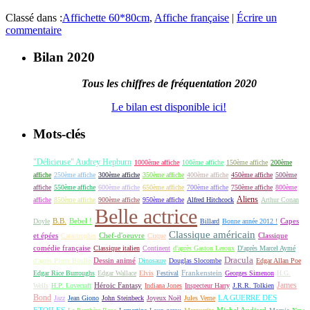
Classé dans :
Affichette 60*80cm
,
Affiche française
|
Écrire un
commentaire
Bilan 2020
Tous les chiffres de fréquentation 2020
Le bilan est disponible ici!
Mots-clés
"Délicieuse" Audrey Hepburn
1000ème affiche
100ème affiche
150ème affiche
200ème
affiche
250ème affiche
300ème affiche
350ème affiche
400ème affiche
450ème affiche
500ème
affiche
550ème affiche
600ème affiche
650ème affiche
700ème affiche
750ème affiche
800ème
Aliens
affiche
850ème affiche
900ème affiche
950ème affiche
Alfred Hitchcock
Arthur Conan
Belle actrice
B.B.
Bebel !
Capes
Doyle
Billard
Bonne année 2012 !
Classique américain
et épées
Classique
Catastrophes
Chef-d'oeuvre
Cirque
comédie française
Classique italien
Continent
d'après Gaston Leroux
D'après Marcel Aymé
Dracula
Dessin animé
d'après Pierre Boulle
Dinosaure
Douglas Slocombe
Edgar Allan Poe
Frankenstein
Edgar Rice Burroughs
Edgar Wallace
Elvis
Festival
Georges Simenon
H.G.
James
Héroic Fantasy
Wells
H.P. Lovecraft
Indiana Jones
Inspecteur Harry
J.R.R. Tolkien
Bond
LA GUERRE DES
Jazz
Jean Giono
John Steinbeck
Joyeux Noël
Jules Verne
ETOILES
Michel Audiard