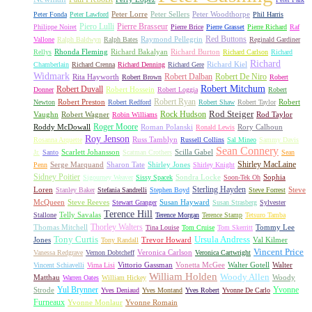
Peter Lorre
Peter Sellers
Peter Woodthorpe
Peter Fonda
Peter Lawford
Phil Harris
Piero Lulli
Pierre Brasseur
Philippe Noiret
Pierre Brice
Pierre Grasset
Pierre Richard
Raf
Red Buttons
Raymond Pellegrin
Vallone
Ralph Baldwyn
Ralph Bates
Reginald Gardiner
Rhonda Fleming
Richard Bakalyan
Richard Burton
Rellys
Richard Carlson
Richard
Richard
Richard Kiel
Chamberlain
Richard Crenna
Richard Denning
Richard Gere
Widmark
Robert Dalban
Robert De Niro
Rita Hayworth
Robert Brown
Robert
Robert Mitchum
Robert Duvall
Robert Hossein
Donner
Robert Loggia
Robert
Robert Ryan
Robert Preston
Robert
Newton
Robert Redford
Robert Shaw
Robert Taylor
Rock Hudson
Rod Steiger
Vaughn
Robert Wagner
Rod Taylor
Robin Williams
Roger Moore
Roddy McDowall
Roman Polanski
Rory Calhoun
Ronald Lewis
Roy Jenson
Russ Tamblyn
Rosanna Arquette
Russell Collins
Sal Mineo
Sammy Davis
Sean Connery
Scarlett Johansson
Scilla Gabel
Jr.
Santo
Scatman Crothers
Sean
Shirley MacLaine
Serge Marquand
Sharon Tate
Shirley Jones
Penn
Shirley Knight
Sidney Poitier
Sondra Locke
Sophia
Sigourney Weaver
Sissy Spacek
Soon-Tek Oh
Sterling Hayden
Loren
Steve
Stanley Baker
Stefania Sandrelli
Stephen Boyd
Steve Forrest
McQueen
Steve Reeves
Susan Hayward
Stewart Granger
Susan Strasberg
Sylvester
Terence Hill
Telly Savalas
Stallone
Terence Morgan
Terence Stamp
Tetsuro Tamba
Thorley Walters
Thomas Mitchell
Tommy Lee
Tina Louise
Tom Cruise
Tom Skerritt
Tony Curtis
Ursula Andress
Jones
Trevor Howard
Val Kilmer
Tony Randall
Vincent Price
Veronica Carlson
Vanessa Redgrave
Vernon Dobtcheff
Veronica Cartwright
Vittorio Gassman
Vonetta McGee
Walter Gotell
Walter
Vincent Schiavelli
Virna Lisi
William Holden
Woody Allen
Matthau
Woody
Warren Oates
William Hickey
Yul Brynner
Yvonne
Strode
Yves Deniaud
Yves Montand
Yves Robert
Yvonne De Carlo
Furneaux
Yvonne Monlaur
Yvonne Romain