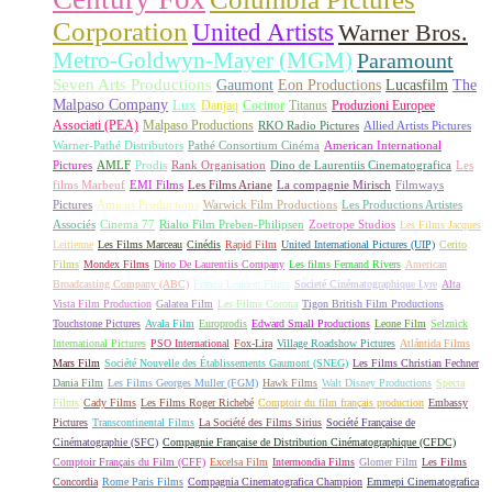
Corporation
United Artists
Warner Bros.
Metro-Goldwyn-Mayer (MGM)
Paramount
Seven Arts Productions
Gaumont
Eon Productions
Lucasfilm
The
Malpaso Company
Lux
Danjaq
Cocinor
Titanus
Produzioni Europee
Associati (PEA)
Malpaso Productions
RKO Radio Pictures
Allied Artists Pictures
Warner-Pathé Distributors
Pathé Consortium Cinéma
American International
Pictures
AMLF
Prodis
Rank Organisation
Dino de Laurentiis Cinematografica
Les
films Marbeuf
EMI Films
Les Films Ariane
La compagnie Mirisch
Filmways
Pictures
Amicus Productions
Warwick Film Productions
Les Productions Artistes
Associés
Cinema 77
Rialto Film Preben-Philipsen
Zoetrope Studios
Les Films Jacques
Leitienne
Les Films Marceau
Cinédis
Rapid Film
United International Pictures (UIP)
Cerito
Films
Mondex Films
Dino De Laurentiis Company
Les films Fernand Rivers
American
Broadcasting Company (ABC)
Franco London Films
Societé Cinématographique Lyre
Alta
Vista Film Production
Galatea Film
Les Films Corona
Tigon British Film Productions
Touchstone Pictures
Avala Film
Europrodis
Edward Small Productions
Leone Film
Selznick
International Pictures
PSO International
Fox-Lira
Village Roadshow Pictures
Atlántida Films
Mars Film
Société Nouvelle des Établissements Gaumont (SNEG)
Les Films Christian Fechner
Dania Film
Les Films Georges Muller (FGM)
Hawk Films
Walt Disney Productions
Specta
Films
Cady Films
Les Films Roger Richebé
Comptoir du film français production
Embassy
Pictures
Transcontinental Films
La Société des Films Sirius
Société Française de
Cinématographie (SFC)
Compagnie Française de Distribution Cinématographique (CFDC)
Comptoir Français du Film (CFF)
Excelsa Film
Intermondia Films
Glomer Film
Les Films
Concordia
Rome Paris Films
Compagnia Cinematografica Champion
Emmepi Cinematografica