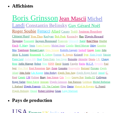
Affichistes
Boris Grinsson
Jean Mascii
Michel
Landi
Constantin Belinsky
Guy Gérard Noël
Roger Soubie
Ferracci
Allard
Casaro
Tealdi
Jouineau Bourduge
Clément Hurel
Yves Thos
Kerfyser
Bob Peak
Koutachy
Rau
D'après Howard
Terpning
Fourastié
Jacques Bonneaud
François
Ghirardi
Xarrié
René Péron
Druillet
Floc'h
P. Marty
Venin
Frank Frazetta
Michel Jouin
Ciriello
Hervé Morvan
Okley
Gourdon
Mos
Trambouze
Bernard Lancy
Drew Struzan
Rodolfo Gasparri
Savkoff
Googe
Joann
John
Alvin
E. Sciotti
Boumendil
R. Geleng
Fouteau
R. Seguin
Kislaroff
Sym
Alain Lynch
Vaissier
Pierre Levé
Atelier 606
Head
Pierre Etaix
Jean Gigax
Boissière
Akinstler
Deseta
J.B.
Chanay
Brini
Joëlle Marquet
Brénot
Mara
RINN
David
Sciotti
Faugère
Bacha
M.C.P.
Peyrolle
Paul
Igert
Marc Réal
René Renneteau
Siry
Zoran
Gonzalez
Beaugendre
Bertrand
Piovano
d'après
Allard
John Solie
Léo Kouper
John Berkey
d'après Tom Jung
d'après Roger Kastel
Amsel
C.
René
Cerutti
J.M
Politeer
Bouy
Jean Simon
Cris
Tonin
George Barr
Studio E2
Collignon
Roger Vacher
Henri Faivre
Arnstam
D'après Grinsson
Jean Barnoux
Goldman
Michel Berberian
J. Barbaud
D'après François
J.D. Van Caulaert
Flipo
Dastor
Manuel de Rugama
G. Pezeril
D'après Belinsky
Desmé
Robert Lévèque
Gruau
Luigi Martinati
Pays de production
USA
France