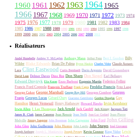
1964
1963
1962
1960
1961
1965
1966
1967
1968
1970
1972
1969
1971
1973
1974
1976
1977
1975
1979
1980
1981
1983
1978
1982
1984
1985
1986
1988
1987
1989
1995
1997
1990
1991
1992
1993
1994
1996
1998
1999
2000
2004
2005
2008
2001
2002
2003
2006
2007
2011
Réalisateurs
Billy
Anthony Mann
André Hunebelle
Andrew V. McLaglen
Arthur Penn
Bert I. Gordon
Wilder
Blake Edwards
Brian De Palma
Claude Autant-
Byron Haskin
Charles Vidor
Clint Eastwood
Lara
David Cronenberg
Curtis Bernhardt
Dario Argento
Don Sharp
Don Siegel
David Lean
Delmer Daves
Dino Risi
Earl Bellamy
Edward Dmytryk
Federico Fellini
Elia Kazan
Enzo Barboni
Eugenio Martín
Freddie Francis
Francis Ford Coppola
François Truffaut
Fritz Lang
Frank Capra
George Marshall
George Cukor
Georges
George Roy Hill
Georges Combret
Franju
Georges Lucas
Gérard Oury
Guy
Giacomo Gentilomo
Gordon Douglas
Irvin Kershner
Henri Verneuil
Henry Hathaway
Hamilton
Howard Hawks
Jack Arnold
Jacques Tati
Irwin Allen
J. Lee Thompson
Jack Cardiff
Jack Kinney
James B. Clark
James Cameron
Jean Renoir
Jean Stelli
Jean-Luc Godard
Jean-Pierre
John Gilling
John Carpenter
John Ford
Melville
Jimmy Sangster
John Boorman
John Sturges
John Huston
John Glen
John Guillermin
John Landis
José Giovanni
Lewis
King Vidor
Joseph Anthony
Joseph L. Mankiewicz
Joseph Pevney
Kevin Connor
Mark
Gilbert
Mario Bava