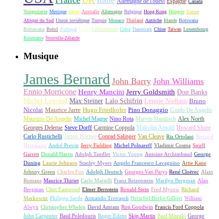
UK
Italie
Allemagne de l'ouest
Espagne
Canada
Yougoslavie
Mexique
Japon
Australie
Allemagne
Belgique
Hong Kong
Hongrie
Suisse
Afrique du Sud
Union soviétique
Turquie
Monaco
Thaïland
Autriche
Irlande
Botswana
Botsawana
Brésil
Portugal
Liban
Liechtenstein
Grèce
Danemark
Chine
Taïwan
Luxembourg
Roumanie
Nouvelle-Zélande
Musique
James Bernard
John Barry
John Williams
Ennio Morricone
Henry Mancini
Jerry Goldsmith
Don Banks
Michel Legrand
Max Steiner
Lalo Schifrin
Lennie Niehaus
Bruno
Nicolai
Maurice Jarre
Hugo Friedhofer
Pino Donaggio
Guido De Angelis
Maurizio De Angelis
Michel Magne
Nino Rota
Marvin Hamlisch
Alex North
Georges Delerue
Steve Dorff
Carmine Coppola
Malcolm Arnold
Howard Shore
Carlo Rustichelli
James Horner
Conrad Salinger
Van Cleave
Riz Ortolani
Bernard
Herrmann
André Previn
Jerry Fielding
Michel Polnareff
Vladimir Cosma
Snuff
Garrett
Donald Harris
Adolph Tandler
Victor Young
Antoine Archimbaud
George
Duning
Laurie Johnson
Stanley Myers
Angelo Francesco Lavagnino
Artie Kane
Johnny Green
Charles Fox
Adolph Deutsch
Georges Van Parys
René Cloërec
Alain
Romans
Maurice Thiriet
Carlo Martelli
Franz Reizenstein
Marilyn Bergman
Alan
Bergman
Clint Eastwood
Elmer Bernstein
Ronald Stein
Fred Myrow
Richard
Markowitz
Philippe Sarde
Armando Trovajoli
Herschel Burke Gilbert
William
Alwyn
Christopher Whelen
David Amram
Ron Goodwin
Francis Ford Coppola
John Carpenter
Basil Poledouris
Roger Edens
Skip Martin
Paul Misraki
George