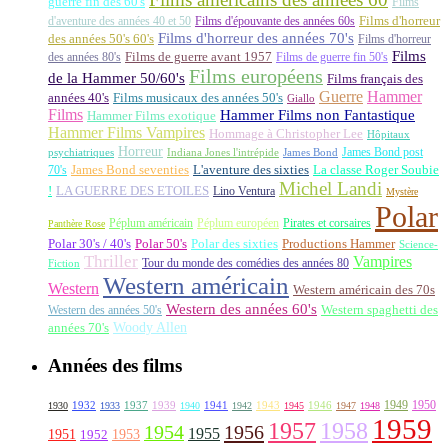
guerre fin des 60's
Films
d'aventure des années 40 et 50
Films d'épouvante des années 60s
Films d'horreur
Films d'horreur des années 70's
des années 50's 60's
Films d'horreur
Films
des années 80's
Films de guerre avant 1957
Films de guerre fin 50's
Films européens
de la Hammer 50/60's
Films français des
Guerre
Hammer
années 40's
Films musicaux des années 50's
Giallo
Films
Hammer Films non Fantastique
Hammer Films exotique
Hammer Films Vampires
Hommage à Christopher Lee
Hôpitaux
Horreur
James Bond post
Indiana Jones l'intrépide
psychiatriques
James Bond
La classe Roger Soubie
70's
James Bond seventies
L'aventure des sixties
Michel Landi
!
LA GUERRE DES ETOILES
Lino Ventura
Mystère
Polar
Péplum américain
Péplum européen
Pirates et corsaires
Panthère Rose
Polar 30's / 40's
Polar 50's
Polar des sixties
Productions Hammer
Science-
Thriller
Vampires
Tour du monde des comédies des années 80
Fiction
Western américain
Western
Western américain des 70s
Western des années 60's
Western des années 50's
Western spaghetti des
Woody Allen
années 70's
Années des films
1949
1950
1932
1937
1939
1941
1943
1946
1930
1933
1940
1942
1945
1947
1948
1959
1957
1958
1956
1954
1955
1951
1952
1953