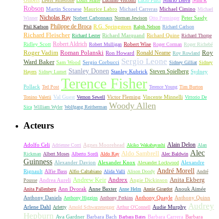
Lewis Milestone
Louis Malle
Luchino Visconti
Lucio Fulci
Robson
Michael Carreras
Michael Cimino
Martin Scorsese
Maurice Labro
Michael
Nicholas Ray
Winner
Norbert Carbonnaux
Norman Jewison
Otto Preminger
Peter Sasdy
Philippe de Broca
Phil Karlson
R.G. Springsteen
Ralph Nelson
Richard Carlson
Richard Fleischer
Richard Quine
Richard Lester
Richard Marquand
Richard Thorpe
Ridley Scott
Robert Aldrich
Robert Mulligan
Robert Wise
Roger Corman
Roger Richebé
Roger Vadim
Roman Polanski
Roy
Ron Howard
Ronald Neame
Roy Rowland
Sergio Leone
Ward Baker
Sam Wood
Sergio Corbucci
Sidney Gilliat
Sidney
Stanley Donen
Steven Spielberg
Stanley Kubrick
Sydney
Hayers
Sidney Lumet
Terence Fisher
Pollack
Ted Post
Terence Young
Tim Burton
Val Guest
Vincente Minnelli
Tonino Valerii
Vernon Sewell
Victor Fleming
Vittorio De
Woody Allen
Sica
William Wyler
Wolfgang Reitherman
Acteurs
Alain Delon
Adolfo Celi
Agnes Moorehead
Adrienne Corri
Akiko Wakabayashi
Alan
Alec
Aldo Sambrell
Rickman
Albert Moses
Alberto Sordi
Aldo Ray
Alec Baldwin
Guinness
Alexander Davion
Alexander Knox
Alexandre
Alexander Lockwood
André Morell
Rignault
Alfie Bass
Alfio Caltabiano
Alida Valli
Alison Doody
André
Andrew Keir
Andrex
Anita Ekberg
Andrea Aureli
Angie Dickinson
Pousse
Ann Dvorak
Anne Baxter
Anouk Aimée
Anita Pallenberg
Anne Helm
Annie Girardot
Anthony Daniels
Anthony Quayle
Anthony Quinn
Anthony Higgins
Anthony Perkins
Audrey
Arlene Dahl
Audie Murphy
Arletty
Arnold Schwarzenegger
Arthur O'Connell
Hepburn
Ava Gardner
Barbara Bach
Barbara Carrera
Barbara
Barbara Bates