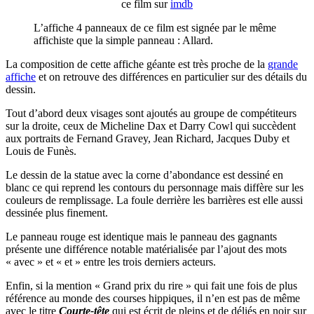
ce film sur
imdb
L’affiche 4 panneaux de ce film est signée par le même
affichiste que la simple panneau : Allard.
La composition de cette affiche géante est très proche de la
grande
affiche
et on retrouve des différences en particulier sur des détails du
dessin.
Tout d’abord deux visages sont ajoutés au groupe de compétiteurs
sur la droite, ceux de Micheline Dax et Darry Cowl qui succèdent
aux portraits de Fernand Gravey, Jean Richard, Jacques Duby et
Louis de Funès.
Le dessin de la statue avec la corne d’abondance est dessiné en
blanc ce qui reprend les contours du personnage mais diffère sur les
couleurs de remplissage. La foule derrière les barrières est elle aussi
dessinée plus finement.
Le panneau rouge est identique mais le panneau des gagnants
présente une différence notable matérialisée par l’ajout des mots
« avec » et « et » entre les trois derniers acteurs.
Enfin, si la mention « Grand prix du rire » qui fait une fois de plus
référence au monde des courses hippiques, il n’en est pas de même
avec le titre
Courte-tête
qui est écrit de pleins et de déliés en noir sur