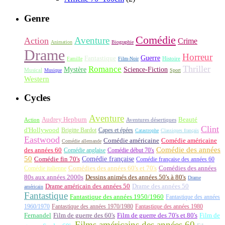
Genre
Comédie
Aventure
Action
Crime
Animation
Biographie
Drame
Horreur
Fantastique
Guerre
Histoire
Famille
Film-Noir
Thriller
Romance
Science-Fiction
Mystère
Musical
Musique
Sport
Western
Cycles
Aventure
Audrey Hepburn
Beauté
Aventures désertiques
Action
Clint
d'Hollywood
Brigitte Bardot
Capes et épées
Catastrophe
Classiques français
Eastwood
Comédie américaine
Comédie américaine
Comédie allemande
Comédie des années
des années 60
Comédie anglaise
Comédie début 70's
50
Comédie française
Comédie fin 70's
Comédie française des années 60
Comédie italienne
Comédies des années 60's et 70's
Comédies des années
80s aux années 2000s
Dessins animés des années 50's à 80's
Drame
Drame américain des années 50
Drame des années 50
américain
Fantastique
Fantastique des années 1950/1960
Fantastique des années
1960/1970
Fantastique des années 1970/1980
Fantastique des années 1980
Fernandel
Film de guerre des 60's
Film de guerre des 70's et 80's
Film de
Films américains des années 60