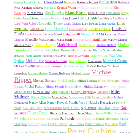
Karl Malden
Juliette Gréco
Karin Schubert
Carette
Juliette Mayniel
Karin Dor
Katharine
Keenan Wynn
Kim
Ross
Kathleen Widdoes
Kay Lenz
Keith Carradine
Kevin Bacon
Klaus Kinski
Kirk Douglas
Basinger
Kim Novak
Lana Turner
Larry
Lana Wood
Lee J. Cobb
Gates
Lee Grant
Laura Linney
Laurence Naismith
Lee Marvin
Lee Remick
Lino
Lee Van Cleef
Leopoldo Trieste
Leslie Nielsen
Liam Neeson
Linda Hayden
Ventura
Lois Maxwell
Louis de
Lorella De Luca
Lois Chiles
Lon Chaney Jr.
Funès
Luigi Pistilli
Magali Noël
Louis Jourdan
Luciana Paluzzi
Mai Zetterling
Marcel
Marcello Mastroianni
Marceau
Maria Schell
Marianne Koch
Marilù Tolo
Marilyn Monroe
Mario Brega
Mark Hamill
Marlon
Marina Vlady
Marla Landi
Marlene Dietrich
Martin Balsam
Brando
Martin Landau
Martin Sheen
Martin Benson
Martine
Max Von
Beswick
Maud Adams
Maureen O'Sullivan
Maurice Chevalier
Maurice Risch
Mel Ferrer
Sydow
Michael Caine
Melissa Stribling
Meryl Streep
Mia Farrow
Michael Gough
Michael Gwynn
Michael
Michael Goodliffe
Michael Hordern
Michael
Lonsdale
Michael Madsen
Michael Redgrave
Michael Rennie
Ripper
Michael Sarrazin
Michel Ardan
Michel Bouquet
Michel Constantin
Michel
Michel Piccoli
Galabru
Michel Serrault
Michel Simon
Michele Gammino
Michèle Mercier
Miles
Micheline Dax
Michelle Yeoh
Mickey Rourke
Mickey Shaughnessy
Mie Hama
Malleson
Mimmo Palmara
Mireille Darc
Montgomery Clift
Murray Hamilton
Mylène
Nancy Allen
Nancy Kovack
Natalie Wood
Natasha Henstridge
Demongeot
Neville
Noel
Nigel Green
Noël Roquevert
Brand
Niall MacGinnis
Nicole Kidman
Nigel Patrick
Oliver Reed
Willman
Olivia de Havilland
Omar Sharif
Orson Welles
Owen Wilson
P.J. Soles
Pat Hingle
Pamela Brown
Pat Boone
Patrick Bauchau
Patrick McGoohan
Patrick
Paul
Paul Frankeur
Paul Lukas
Paul Meurisse
Troughton
Patrick Wymark
Paul Muni
Peter Cushing
Newman
Paul Préboist
Perry Lopez
Peter Falk