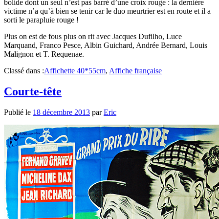
bolide dont un seul n’est pas barré d’une croix rouge : la dernière
victime n’a qu’à bien se tenir car le duo meurtrier est en route et il a
sorti le parapluie rouge !
Plus on est de fous plus on rit avec Jacques Dufilho, Luce
Marquand, Franco Pesce, Albin Guichard, Andrée Bernard, Louis
Malignon et T. Requenae.
Classé dans :
Affichette 40*55cm
,
Affiche française
Courte-tête
Publié le
18 décembre 2013
par
Eric