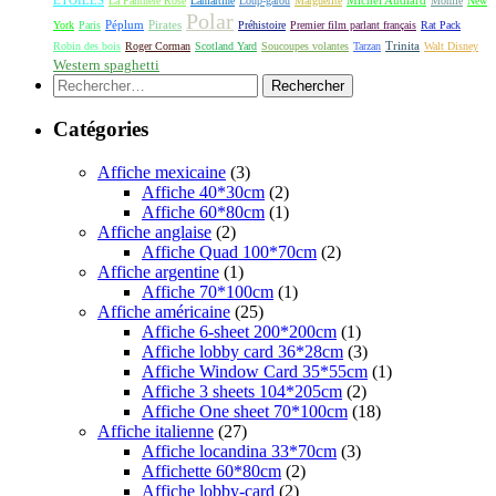
La Panthère Rose
Lamartine
Loup-garou
Marguerite
Momie
New
Polar
Péplum
Pirates
York
Paris
Préhistoire
Premier film parlant français
Rat Pack
Robin des bois
Roger Corman
Scotland Yard
Soucoupes volantes
Tarzan
Trinita
Walt Disney
Western spaghetti
Rechercher :
Catégories
Affiche mexicaine
(3)
Affiche 40*30cm
(2)
Affiche 60*80cm
(1)
Affiche anglaise
(2)
Affiche Quad 100*70cm
(2)
Affiche argentine
(1)
Affiche 70*100cm
(1)
Affiche américaine
(25)
Affiche 6-sheet 200*200cm
(1)
Affiche lobby card 36*28cm
(3)
Affiche Window Card 35*55cm
(1)
Affiche 3 sheets 104*205cm
(2)
Affiche One sheet 70*100cm
(18)
Affiche italienne
(27)
Affiche locandina 33*70cm
(3)
Affichette 60*80cm
(2)
Affiche lobby-card
(2)