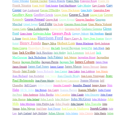
Forrest Tucker
Frank Oz
Forest Whitaker
Francis Blanche
Franco Nero
Françoise Rosay
Frank Sinatra
Gary
Frank Wolff
Fred Astaire
Fred MacMurray
Gaby Morlay
Gary Combs
Cooper
Gavan O'Herlihy
Gene Hackman
Gary Lockwood
Gene Kelly
Geneviève Page
Geoffrey Keen
Geoffrey Lewis
George C. Scott
George
George Baker
George Cole
Kennedy
George Peppard
George Sanders
Georges
George Raft
George Rigaud
Gert Fröbe
Marchal
Gian Maria Volonté
Gérard Jugnot
Gia Scala
Giacomo Rossi-Stuart
Glenn
Gina Lollobrigida
Giuliano Gemma
Gianni Garko
Giorgia Moll
Giovanna Ralli
Gregory Peck
Ford
Grégoire Aslan
Grace Jones
Gregory Walcott
Hal Needham
Harold
Harrison Ford
Harry Carey Jr.
J. Stone
Harold Sakata
Harry Dean Stanton
Harvey
Henry Fonda
Herbert Lom
Henry Silva
Keitel
Honor Blackman
Hugh Jackman
Humphrey Bogart
Ingrid Bergman
Hume Cronyn
Ida Galli
Ingrid Pitt
Jack Black
Jack
Jack Gwillim
Jack Hawkins
Jack Lemmon
Jack
Elam
Jack Hedley
Jack Lord
Jack Palance
MacGowran
Jack Nicholson
Jacqueline
Jack Weston
Jacqueline Bisset
James Coburn
Pearce
Jacques Dufilho
Jacques Perrin
Jacques Tati
James Dean
James Earl Jones
James Mason
James Stewart
James
James Donald
James Garner
Jane Fonda
Woods
Jason Robards
Jean Carmet
Jean Gabin
Jean Lefebvre
Jean Marais
Jean-
Jean Richard
Jean-Claude Brialy
Jean Rochefort
Jean Yanne
Jean-Louis Trintignant
Paul Belmondo
Jeanne Moreau
Jeff
Jean-Pierre Mocky
Jean-Roger Caussimon
Jess
Chandler
Jeff Corey
Jennifer Daniel
Jeffrey Hunter
Jennifer Connelly
Jeremy Kemp
Hahn
Jill St. John
Joanna Barnes
Joanne Whalley
Jim Brown
Jim Carrey
Jodie Foster
John Bartha
Joe Pesci
John Anderson
John Carradine
John Cazale
John Doucette
John Fraser
John McGiver
John
John Larch
John Huston
John Ireland
John McEnery
John McIntire
Mills
John Quade
John Travolta
John Mitchum
John Phillip Law
John Savage
John
Joseph Cotten
John Wayne
José Ferrer
José Luis de Vilallonga
Vernon
José Ferre
Jude
Julian Glover
Law
Judy Garland
Judy Holliday
Julie Adams
Julie Christie
Julie Harris
Julien