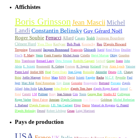
Affichistes
Boris Grinsson
Jean Mascii
Michel
Landi
Constantin Belinsky
Guy Gérard Noël
Roger Soubie
Ferracci
Allard
Casaro
Tealdi
Jouineau Bourduge
Clément Hurel
Yves Thos
Kerfyser
Bob Peak
Koutachy
Rau
D'après Howard
Terpning
Fourastié
Jacques Bonneaud
François
Ghirardi
Xarrié
René Péron
Druillet
Floc'h
P. Marty
Venin
Frank Frazetta
Michel Jouin
Ciriello
Hervé Morvan
Okley
Gourdon
Mos
Trambouze
Bernard Lancy
Drew Struzan
Rodolfo Gasparri
Savkoff
Googe
Joann
John
Alvin
E. Sciotti
Boumendil
R. Geleng
Fouteau
R. Seguin
Kislaroff
Sym
Alain Lynch
Vaissier
Pierre Levé
Atelier 606
Head
Pierre Etaix
Jean Gigax
Boissière
Akinstler
Deseta
J.B.
Chanay
Brini
Joëlle Marquet
Brénot
Mara
RINN
David
Sciotti
Faugère
Bacha
M.C.P.
Peyrolle
Paul
Igert
Marc Réal
René Renneteau
Siry
Zoran
Gonzalez
Beaugendre
Bertrand
Piovano
d'après
Allard
John Solie
Léo Kouper
John Berkey
d'après Tom Jung
d'après Roger Kastel
Amsel
C.
René
Cerutti
J.M
Politeer
Bouy
Jean Simon
Cris
Tonin
George Barr
Studio E2
Collignon
Roger Vacher
Henri Faivre
Arnstam
D'après Grinsson
Jean Barnoux
Goldman
Michel Berberian
J. Barbaud
D'après François
J.D. Van Caulaert
Flipo
Dastor
Manuel de Rugama
G. Pezeril
D'après Belinsky
Desmé
Robert Lévèque
Gruau
Luigi Martinati
Pays de production
USA
France
UK
Italie