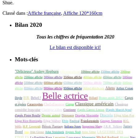
Shue.
Classé dans :
Affiche française
,
Affiche 120*160cm
Bilan 2020
Tous les chiffres de fréquentation 2020
Le bilan est disponible ici!
Mots-clés
"Délicieuse" Audrey Hepburn
1000ème affiche
100ème affiche
150ème affiche
200ème
affiche
250ème affiche
300ème affiche
350ème affiche
400ème affiche
450ème affiche
500ème
affiche
550ème affiche
600ème affiche
650ème affiche
700ème affiche
750ème affiche
800ème
Aliens
affiche
850ème affiche
900ème affiche
950ème affiche
Alfred Hitchcock
Arthur Conan
Belle actrice
B.B.
Bebel !
Capes
Doyle
Billard
Bonne année 2012 !
Classique américain
et épées
Classique
Catastrophes
Chef-d'oeuvre
Cirque
comédie française
Classique italien
Continent
d'après Gaston Leroux
D'après Marcel Aymé
Dracula
Dessin animé
d'après Pierre Boulle
Dinosaure
Douglas Slocombe
Edgar Allan Poe
Frankenstein
Edgar Rice Burroughs
Edgar Wallace
Elvis
Festival
Georges Simenon
H.G.
James
Héroic Fantasy
Wells
H.P. Lovecraft
Indiana Jones
Inspecteur Harry
J.R.R. Tolkien
Bond
LA GUERRE DES
Jazz
Jean Giono
John Steinbeck
Joyeux Noël
Jules Verne
ETOILES
Michel Audiard
La Panthère Rose
Lamartine
Loup-garou
Marguerite
Momie
New