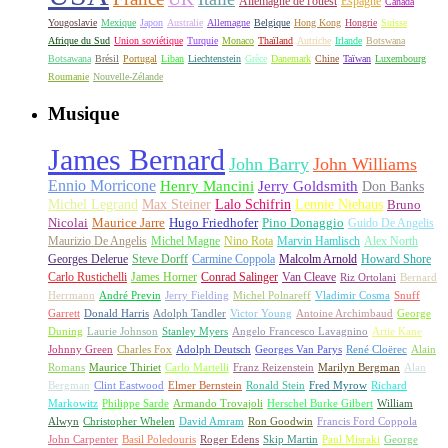
Allemagne de l'ouest
Espagne
Canada
Yougoslavie
Mexique
Japon
Australie
Allemagne
Belgique
Hong Kong
Hongrie
Suisse
Afrique du Sud
Union soviétique
Turquie
Monaco
Thaïland
Autriche
Irlande
Botswana
Botsawana
Brésil
Portugal
Liban
Liechtenstein
Grèce
Danemark
Chine
Taïwan
Luxembourg
Roumanie
Nouvelle-Zélande
Musique
James Bernard
John Barry
John Williams
Ennio Morricone
Henry Mancini
Jerry Goldsmith
Don Banks
Michel Legrand
Max Steiner
Lalo Schifrin
Lennie Niehaus
Bruno
Nicolai
Maurice Jarre
Hugo Friedhofer
Pino Donaggio
Guido De Angelis
Maurizio De Angelis
Michel Magne
Nino Rota
Marvin Hamlisch
Alex North
Georges Delerue
Steve Dorff
Carmine Coppola
Malcolm Arnold
Howard Shore
Carlo Rustichelli
James Horner
Conrad Salinger
Van Cleave
Riz Ortolani
Bernard
Herrmann
André Previn
Jerry Fielding
Michel Polnareff
Vladimir Cosma
Snuff
Garrett
Donald Harris
Adolph Tandler
Victor Young
Antoine Archimbaud
George
Duning
Laurie Johnson
Stanley Myers
Angelo Francesco Lavagnino
Artie Kane
Johnny Green
Charles Fox
Adolph Deutsch
Georges Van Parys
René Cloërec
Alain
Romans
Maurice Thiriet
Carlo Martelli
Franz Reizenstein
Marilyn Bergman
Alan
Bergman
Clint Eastwood
Elmer Bernstein
Ronald Stein
Fred Myrow
Richard
Markowitz
Philippe Sarde
Armando Trovajoli
Herschel Burke Gilbert
William
Alwyn
Christopher Whelen
David Amram
Ron Goodwin
Francis Ford Coppola
John Carpenter
Basil Poledouris
Roger Edens
Skip Martin
Paul Misraki
George