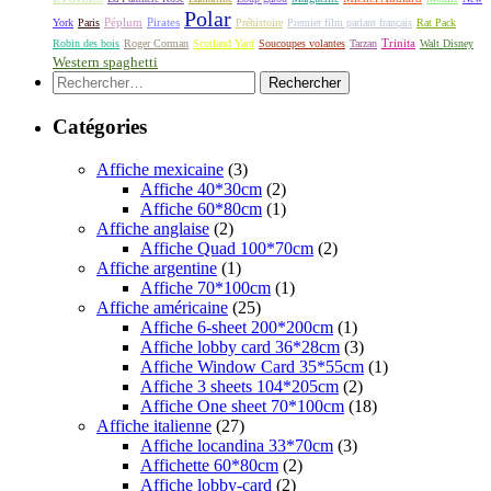
Polar
Péplum
Pirates
York
Paris
Préhistoire
Premier film parlant français
Rat Pack
Robin des bois
Roger Corman
Scotland Yard
Soucoupes volantes
Tarzan
Trinita
Walt Disney
Western spaghetti
Rechercher :
Catégories
Affiche mexicaine
(3)
Affiche 40*30cm
(2)
Affiche 60*80cm
(1)
Affiche anglaise
(2)
Affiche Quad 100*70cm
(2)
Affiche argentine
(1)
Affiche 70*100cm
(1)
Affiche américaine
(25)
Affiche 6-sheet 200*200cm
(1)
Affiche lobby card 36*28cm
(3)
Affiche Window Card 35*55cm
(1)
Affiche 3 sheets 104*205cm
(2)
Affiche One sheet 70*100cm
(18)
Affiche italienne
(27)
Affiche locandina 33*70cm
(3)
Affichette 60*80cm
(2)
Affiche lobby-card
(2)