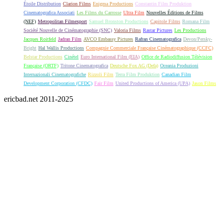
Étoile Distribution
Clarion Films
Enigma Productions
Constantin Film Produktion
Cinematografica Associati
Les Films du Carrosse
Ultra Film
Nouvelles Éditions de Films
(NEF)
Metropolitan Filmexport
Samuel Bronston Productions
Capitole Films
Romana Film
Société Nouvelle de Cinématographie (SNC)
Valoria Films
Rastar Pictures
Les Productions
Jacques Roitfeld
Jadran Film
AVCO Embassy Pictures
Rafran Cinematografica
Devon/Persky-
Bright
Hal Wallis Productions
Compagnie Commerciale Française Cinématographique (CCFC)
Belstar Productions
Cinétel
Euro International Film (EIA)
Office de Radiodiffusion Télévision
Française (ORTF)
Tritone Cinematografica
Deutsche Fox AG (Defa)
Oceania Produzioni
Internazionali Cinematografiche
Rizzoli Film
Terra Film Produktion
Canadian Film
Development Corporation (CFDC)
Fair Film
United Productions of America (UPA)
Jason Films
ericbad.net 2011-2025