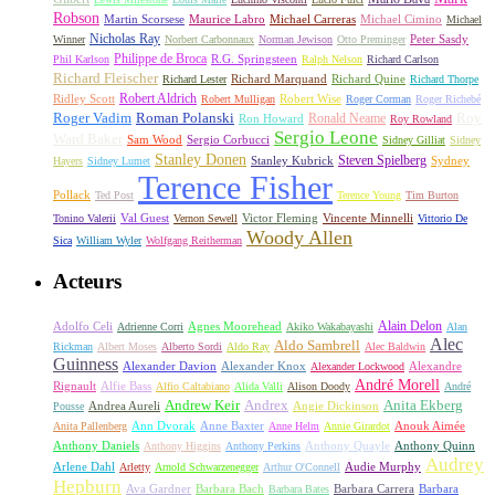
Robson
Michael Carreras
Michael Cimino
Martin Scorsese
Maurice Labro
Michael
Nicholas Ray
Winner
Norbert Carbonnaux
Norman Jewison
Otto Preminger
Peter Sasdy
Philippe de Broca
Phil Karlson
R.G. Springsteen
Ralph Nelson
Richard Carlson
Richard Fleischer
Richard Quine
Richard Lester
Richard Marquand
Richard Thorpe
Ridley Scott
Robert Aldrich
Robert Mulligan
Robert Wise
Roger Corman
Roger Richebé
Roger Vadim
Roman Polanski
Roy
Ron Howard
Ronald Neame
Roy Rowland
Sergio Leone
Ward Baker
Sam Wood
Sergio Corbucci
Sidney Gilliat
Sidney
Stanley Donen
Steven Spielberg
Stanley Kubrick
Sydney
Hayers
Sidney Lumet
Terence Fisher
Pollack
Ted Post
Terence Young
Tim Burton
Val Guest
Vincente Minnelli
Tonino Valerii
Vernon Sewell
Victor Fleming
Vittorio De
Woody Allen
Sica
William Wyler
Wolfgang Reitherman
Acteurs
Alain Delon
Adolfo Celi
Agnes Moorehead
Adrienne Corri
Akiko Wakabayashi
Alan
Alec
Aldo Sambrell
Rickman
Albert Moses
Alberto Sordi
Aldo Ray
Alec Baldwin
Guinness
Alexander Davion
Alexander Knox
Alexandre
Alexander Lockwood
André Morell
Rignault
Alfie Bass
Alfio Caltabiano
Alida Valli
Alison Doody
André
Andrew Keir
Andrex
Anita Ekberg
Andrea Aureli
Angie Dickinson
Pousse
Ann Dvorak
Anne Baxter
Anouk Aimée
Anita Pallenberg
Anne Helm
Annie Girardot
Anthony Daniels
Anthony Quayle
Anthony Quinn
Anthony Higgins
Anthony Perkins
Audrey
Arlene Dahl
Audie Murphy
Arletty
Arnold Schwarzenegger
Arthur O'Connell
Hepburn
Ava Gardner
Barbara Bach
Barbara Carrera
Barbara
Barbara Bates