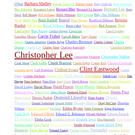
Barbara Shelley
O'Neil
Barbara Stanwyck
Barbara Steele
Barry Sullivan
Basil Rathbone
Bernard Lee
Bernard Blier
Ben Johnson
Bernard La Jarrige
Bernadette Lafont
Bette
Billy Dee Williams
Bob
Davis
Bill Murray
Bill Williams
Billie Whitelaw
Billy Crystal
Boris Karloff
Bourvil
Brigitte
Hope
Brad Dexter
Bradford Dillman
Bobby Parr
Bardot
Burt
Brook Williams
Bud Spencer
Britt Ekland
Bruce Cabot
Bruce Willis
Lancaster
Burt Young
Capucine
Carol Lynley
Candice Bergen
Carlos Montalbán
Carrie Fisher
Caroline Munro
Carroll Baker
Cary Grant
Catherine Deneuve
Cesare
Charles Bronson
Charles
Danova
Charles Aznavour
Charles Boyer
Charles Coburn
Charlton Heston
Denner
Charles Gray
Charles Vanel
Charlotte Rampling
Christine Fabréga
Christopher Lee
Christopher Walken
Christopher Plummer
Claude Brasseur
Clark Gable
Claudia Cardinale
Cindi Wood
Claude Piéplu
Claude Rich
Clint Eastwood
Clifford Evans
Claudine Auger
Cliff Robertson
Colette
Curd Jürgens
Fleury
Colleen Dewhurst
Corinne Cléry
Cyd Charisse
Daliah Lavi
Dalida
Dan
Duryea
Dana Andrews
Dana Elcar
Darry Cowl
David Bowie
David Carradine
David Hemmings
David Prowse
Dean Martin
David Lodge
David Niven
Debbie Reynolds
Dennis Price
Deborah Kerr
Dennis Hopper
Debra Paget
Demi Moore
Denholm Elliott
Desmond Llewelyn
Donald
Derren Nesbitt
Derek Francis
Diane Keaton
Pleasence
Dorothy Malone
Douglas
Donald Sutherland
Donald Wolfit
Doug McClure
Duncan Lamont
Eddie Byrne
Wilmer
Ed Harris
Eddie Firestone
Edgar Buchanan
Edith Scob
Edmond O'Brien
Edward G. Robinson
Edwige Fenech
Edward Mulhare
Eli Wallach
Elisha Cook
Elizabeth Hartman
Elizabeth Taylor
Elsa Martinelli
Elvis Presley
Faye
Eric Porter
Ernest Borgnine
Enrique Lucero
Estelle Winwood
Everett McGill
Fernandel
Dunaway
Ferdy Mayne
Fernand Gravey
Fernand Ledoux
Fernando Sancho