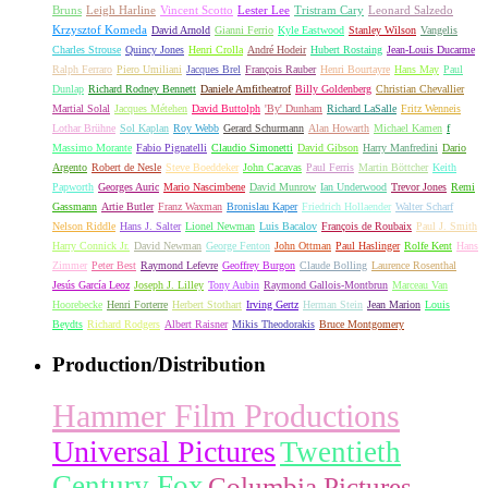
Bruns
Leigh Harline
Vincent Scotto
Lester Lee
Tristram Cary
Leonard Salzedo
Krzysztof Komeda
David Arnold
Gianni Ferrio
Kyle Eastwood
Stanley Wilson
Vangelis
Charles Strouse
Quincy Jones
Henri Crolla
André Hodeir
Hubert Rostaing
Jean-Louis Ducarme
Ralph Ferraro
Piero Umiliani
Jacques Brel
François Rauber
Henri Bourtayre
Hans May
Paul
Dunlap
Richard Rodney Bennett
Daniele Amfitheatrof
Billy Goldenberg
Christian Chevallier
Martial Solal
Jacques Métehen
David Buttolph
'By' Dunham
Richard LaSalle
Fritz Wenneis
Lothar Brühne
Sol Kaplan
Roy Webb
Gerard Schurmann
Alan Howarth
Michael Kamen
f
Massimo Morante
Fabio Pignatelli
Claudio Simonetti
David Gibson
Harry Manfredini
Dario
Argento
Robert de Nesle
Steve Boeddeker
John Cacavas
Paul Ferris
Martin Böttcher
Keith
Papworth
Georges Auric
Mario Nascimbene
David Munrow
Ian Underwood
Trevor Jones
Remi
Gassmann
Artie Butler
Franz Waxman
Bronislau Kaper
Friedrich Hollaender
Walter Scharf
Nelson Riddle
Hans J. Salter
Lionel Newman
Luis Bacalov
François de Roubaix
Paul J. Smith
Harry Connick Jr.
David Newman
George Fenton
John Ottman
Paul Haslinger
Rolfe Kent
Hans
Zimmer
Peter Best
Raymond Lefevre
Geoffrey Burgon
Claude Bolling
Laurence Rosenthal
Jesús García Leoz
Joseph J. Lilley
Tony Aubin
Raymond Gallois-Montbrun
Marceau Van
Hoorebecke
Henri Forterre
Herbert Stothart
Irving Gertz
Herman Stein
Jean Marion
Louis
Beydts
Richard Rodgers
Albert Raisner
Mikis Theodorakis
Bruce Montgomery
Production/Distribution
Hammer Film Productions
Universal Pictures
Twentieth
Century Fox
Columbia Pictures