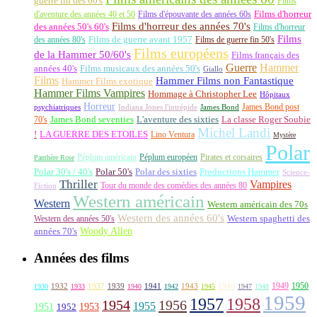
guerre fin des 60's
Films
d'aventure des années 40 et 50
Films d'épouvante des années 60s
Films d'horreur
Films d'horreur des années 70's
des années 50's 60's
Films d'horreur
Films
des années 80's
Films de guerre avant 1957
Films de guerre fin 50's
Films européens
de la Hammer 50/60's
Films français des
Guerre
Hammer
années 40's
Films musicaux des années 50's
Giallo
Films
Hammer Films non Fantastique
Hammer Films exotique
Hammer Films Vampires
Hommage à Christopher Lee
Hôpitaux
Horreur
James Bond post
Indiana Jones l'intrépide
psychiatriques
James Bond
La classe Roger Soubie
70's
James Bond seventies
L'aventure des sixties
Michel Landi
!
LA GUERRE DES ETOILES
Lino Ventura
Mystère
Polar
Péplum américain
Péplum européen
Pirates et corsaires
Panthère Rose
Polar 30's / 40's
Polar 50's
Polar des sixties
Productions Hammer
Science-
Thriller
Vampires
Tour du monde des comédies des années 80
Fiction
Western américain
Western
Western américain des 70s
Western des années 60's
Western des années 50's
Western spaghetti des
Woody Allen
années 70's
Années des films
1949
1950
1932
1937
1939
1941
1943
1946
1930
1933
1940
1942
1945
1947
1948
1959
1957
1958
1956
1954
1955
1951
1952
1953