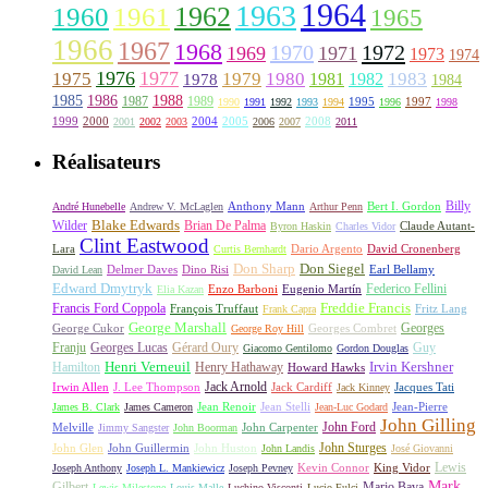
1964
1963
1962
1960
1961
1965
1966
1967
1968
1970
1972
1969
1971
1973
1974
1976
1977
1975
1979
1980
1981
1983
1978
1982
1984
1985
1986
1988
1987
1989
1995
1997
1990
1991
1992
1993
1994
1996
1998
1999
2000
2004
2005
2008
2001
2002
2003
2006
2007
2011
Réalisateurs
Billy
Anthony Mann
André Hunebelle
Andrew V. McLaglen
Arthur Penn
Bert I. Gordon
Wilder
Blake Edwards
Brian De Palma
Claude Autant-
Byron Haskin
Charles Vidor
Clint Eastwood
Lara
David Cronenberg
Curtis Bernhardt
Dario Argento
Don Sharp
Don Siegel
David Lean
Delmer Daves
Dino Risi
Earl Bellamy
Edward Dmytryk
Federico Fellini
Elia Kazan
Enzo Barboni
Eugenio Martín
Freddie Francis
Francis Ford Coppola
François Truffaut
Fritz Lang
Frank Capra
George Marshall
George Cukor
Georges
George Roy Hill
Georges Combret
Franju
Georges Lucas
Gérard Oury
Guy
Giacomo Gentilomo
Gordon Douglas
Irvin Kershner
Henri Verneuil
Henry Hathaway
Hamilton
Howard Hawks
Jack Arnold
Jacques Tati
Irwin Allen
J. Lee Thompson
Jack Cardiff
Jack Kinney
James B. Clark
James Cameron
Jean Renoir
Jean Stelli
Jean-Luc Godard
Jean-Pierre
John Gilling
John Carpenter
John Ford
Melville
Jimmy Sangster
John Boorman
John Sturges
John Huston
John Glen
John Guillermin
John Landis
José Giovanni
Lewis
King Vidor
Joseph Anthony
Joseph L. Mankiewicz
Joseph Pevney
Kevin Connor
Mark
Gilbert
Mario Bava
Lewis Milestone
Louis Malle
Luchino Visconti
Lucio Fulci