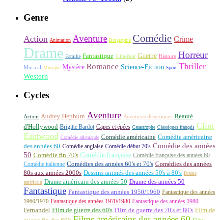
Genre
Comédie
Aventure
Action
Crime
Animation
Biographie
Drame
Horreur
Fantastique
Guerre
Histoire
Famille
Film-Noir
Thriller
Romance
Science-Fiction
Mystère
Musical
Musique
Sport
Western
Cycles
Aventure
Audrey Hepburn
Beauté
Aventures désertiques
Action
Clint
d'Hollywood
Brigitte Bardot
Capes et épées
Catastrophe
Classiques français
Eastwood
Comédie américaine
Comédie américaine
Comédie allemande
Comédie des années
des années 60
Comédie anglaise
Comédie début 70's
50
Comédie française
Comédie fin 70's
Comédie française des années 60
Comédie italienne
Comédies des années 60's et 70's
Comédies des années
80s aux années 2000s
Dessins animés des années 50's à 80's
Drame
Drame américain des années 50
Drame des années 50
américain
Fantastique
Fantastique des années 1950/1960
Fantastique des années
1960/1970
Fantastique des années 1970/1980
Fantastique des années 1980
Fernandel
Film de guerre des 60's
Film de guerre des 70's et 80's
Film de
Films américains des années 60