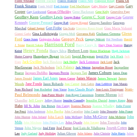
Forrest Tucker
Frank Oz
Forest Whitaker
Francis Blanche
Franco Nero
Françoise Rosay
Frank Sinatra
Gary
Frank Wolff
Fred Astaire
Fred MacMurray
Gaby Morlay
Gary Combs
Cooper
Gavan O'Herlihy
Gene Hackman
Gary Lockwood
Gene Kelly
Geneviève Page
Geoffrey Keen
Geoffrey Lewis
George C. Scott
George
George Baker
George Cole
Kennedy
George Peppard
George Sanders
Georges
George Raft
George Rigaud
Gert Fröbe
Marchal
Gian Maria Volonté
Gérard Jugnot
Gia Scala
Giacomo Rossi-Stuart
Glenn
Gina Lollobrigida
Giuliano Gemma
Gianni Garko
Giorgia Moll
Giovanna Ralli
Gregory Peck
Ford
Grégoire Aslan
Grace Jones
Gregory Walcott
Hal Needham
Harold
Harrison Ford
Harry Carey Jr.
J. Stone
Harold Sakata
Harry Dean Stanton
Harvey
Henry Fonda
Herbert Lom
Henry Silva
Keitel
Honor Blackman
Hugh Jackman
Humphrey Bogart
Ingrid Bergman
Hume Cronyn
Ida Galli
Ingrid Pitt
Jack Black
Jack
Jack Gwillim
Jack Hawkins
Jack Lemmon
Jack
Elam
Jack Hedley
Jack Lord
Jack Palance
MacGowran
Jack Nicholson
Jacqueline
Jack Weston
Jacqueline Bisset
James Coburn
Pearce
Jacques Dufilho
Jacques Perrin
Jacques Tati
James Dean
James Earl Jones
James Mason
James Stewart
James
James Donald
James Garner
Jane Fonda
Woods
Jason Robards
Jean Carmet
Jean Gabin
Jean Lefebvre
Jean Marais
Jean-
Jean Richard
Jean-Claude Brialy
Jean Rochefort
Jean Yanne
Jean-Louis Trintignant
Paul Belmondo
Jeanne Moreau
Jeff
Jean-Pierre Mocky
Jean-Roger Caussimon
Jess
Chandler
Jeff Corey
Jennifer Daniel
Jeffrey Hunter
Jennifer Connelly
Jeremy Kemp
Hahn
Jill St. John
Joanna Barnes
Joanne Whalley
Jim Brown
Jim Carrey
Jodie Foster
John Bartha
Joe Pesci
John Anderson
John Carradine
John Cazale
John Doucette
John Fraser
John McGiver
John
John Larch
John Huston
John Ireland
John McEnery
John McIntire
Mills
John Quade
John Travolta
John Mitchum
John Phillip Law
John Savage
John
Joseph Cotten
John Wayne
José Ferrer
José Luis de Vilallonga
Vernon
José Ferre
Jude
Julian Glover
Law
Judy Garland
Judy Holliday
Julie Adams
Julie Christie
Julie Harris
Julien