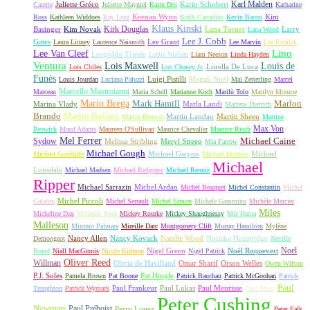
Karl Malden
Juliette Gréco
Karin Schubert
Carette
Juliette Mayniel
Karin Dor
Katharine
Keenan Wynn
Kim
Ross
Kathleen Widdoes
Kay Lenz
Keith Carradine
Kevin Bacon
Klaus Kinski
Kirk Douglas
Basinger
Kim Novak
Lana Turner
Larry
Lana Wood
Lee J. Cobb
Gates
Lee Grant
Laura Linney
Laurence Naismith
Lee Marvin
Lee Remick
Lino
Lee Van Cleef
Leopoldo Trieste
Leslie Nielsen
Liam Neeson
Linda Hayden
Ventura
Lois Maxwell
Louis de
Lorella De Luca
Lois Chiles
Lon Chaney Jr.
Funès
Luigi Pistilli
Magali Noël
Louis Jourdan
Luciana Paluzzi
Mai Zetterling
Marcel
Marcello Mastroianni
Marceau
Maria Schell
Marianne Koch
Marilù Tolo
Marilyn Monroe
Mario Brega
Mark Hamill
Marlon
Marina Vlady
Marla Landi
Marlene Dietrich
Martin Balsam
Brando
Martin Landau
Martin Sheen
Martin Benson
Martine
Max Von
Beswick
Maud Adams
Maureen O'Sullivan
Maurice Chevalier
Maurice Risch
Mel Ferrer
Sydow
Michael Caine
Melissa Stribling
Meryl Streep
Mia Farrow
Michael Gough
Michael Gwynn
Michael
Michael Goodliffe
Michael Hordern
Michael
Lonsdale
Michael Madsen
Michael Redgrave
Michael Rennie
Ripper
Michael Sarrazin
Michel Ardan
Michel Bouquet
Michel Constantin
Michel
Michel Piccoli
Galabru
Michel Serrault
Michel Simon
Michele Gammino
Michèle Mercier
Miles
Micheline Dax
Michelle Yeoh
Mickey Rourke
Mickey Shaughnessy
Mie Hama
Malleson
Mimmo Palmara
Mireille Darc
Montgomery Clift
Murray Hamilton
Mylène
Nancy Allen
Nancy Kovack
Natalie Wood
Natasha Henstridge
Demongeot
Neville
Noel
Nigel Green
Noël Roquevert
Brand
Niall MacGinnis
Nicole Kidman
Nigel Patrick
Oliver Reed
Willman
Olivia de Havilland
Omar Sharif
Orson Welles
Owen Wilson
P.J. Soles
Pat Hingle
Pamela Brown
Pat Boone
Patrick Bauchau
Patrick McGoohan
Patrick
Paul
Paul Frankeur
Paul Lukas
Paul Meurisse
Troughton
Patrick Wymark
Paul Muni
Peter Cushing
Newman
Paul Préboist
Perry Lopez
Peter Falk