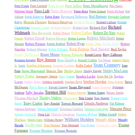
Peter Lorre
Peter Sellers
Peter Woodthorpe
Peter Fonda
Peter Lawford
Phil Harris
Piero Lulli
Pierre Brasseur
Philippe Noiret
Pierre Brice
Pierre Grasset
Pierre Richard
Raf
Red Buttons
Raymond Pellegrin
Vallone
Ralph Baldwyn
Ralph Bates
Reginald Gardiner
Rhonda Fleming
Richard Bakalyan
Richard Burton
Rellys
Richard Carlson
Richard
Richard
Richard Kiel
Chamberlain
Richard Crenna
Richard Denning
Richard Gere
Widmark
Robert Dalban
Robert De Niro
Rita Hayworth
Robert Brown
Robert
Robert Mitchum
Robert Duvall
Robert Hossein
Donner
Robert Loggia
Robert
Robert Ryan
Robert Preston
Robert
Newton
Robert Redford
Robert Shaw
Robert Taylor
Rock Hudson
Rod Steiger
Vaughn
Robert Wagner
Rod Taylor
Robin Williams
Roger Moore
Roddy McDowall
Roman Polanski
Rory Calhoun
Ronald Lewis
Roy Jenson
Russ Tamblyn
Rosanna Arquette
Russell Collins
Sal Mineo
Sammy Davis
Sean Connery
Scarlett Johansson
Scilla Gabel
Jr.
Santo
Scatman Crothers
Sean
Shirley MacLaine
Serge Marquand
Sharon Tate
Shirley Jones
Penn
Shirley Knight
Sidney Poitier
Sondra Locke
Sophia
Sigourney Weaver
Sissy Spacek
Soon-Tek Oh
Sterling Hayden
Loren
Steve
Stanley Baker
Stefania Sandrelli
Stephen Boyd
Steve Forrest
McQueen
Steve Reeves
Susan Hayward
Stewart Granger
Susan Strasberg
Sylvester
Terence Hill
Telly Savalas
Stallone
Terence Morgan
Terence Stamp
Tetsuro Tamba
Thorley Walters
Thomas Mitchell
Tommy Lee
Tina Louise
Tom Cruise
Tom Skerritt
Tony Curtis
Ursula Andress
Jones
Trevor Howard
Val Kilmer
Tony Randall
Vincent Price
Veronica Carlson
Vanessa Redgrave
Vernon Dobtcheff
Veronica Cartwright
Vittorio Gassman
Vonetta McGee
Walter Gotell
Walter
Vincent Schiavelli
Virna Lisi
William Holden
Woody Allen
Matthau
Woody
Warren Oates
William Hickey
Yul Brynner
Yvonne
Strode
Yves Deniaud
Yves Montand
Yves Robert
Yvonne De Carlo
Furneaux
Yvonne Monlaur
Yvonne Romain